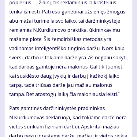
popierius – į židinį, tik reklaminius laikraštėlius
tenka išmesti. Pati esu ganėtinai užsiėmęs žmogus,
abu mažai turime laisvo laiko, tai daržininkystėje
remiamės N.Kurdiumovo praktika, ūkininkavimu
mažame plote. Šis žemdirbiškas metodas yra
vadinamas inteligentiško tinginio daržu. Nors kaip
sversi, darbo ir tokiame darže yra. Aš negaliu sakyti,
kad darbas gamtoje nėra malonus. Gal tik tuomet,
kai susidėsto daug įvykių ir darbų į kažkokį laiko
tarpą, tada triūsas darže jau mažiau malonus
tampa. Bet atostogų laiką čia maloniausia leisti.“
Pats gamtinės daržininkystės pradininkas
N.Kurdiumovas deklaruoja, kad tokiame darže nėra
vietos sunkiam fiziniam darbui. Apskritai mažiau
darbo negu įprastame darže, mažiau ir vietos reikia