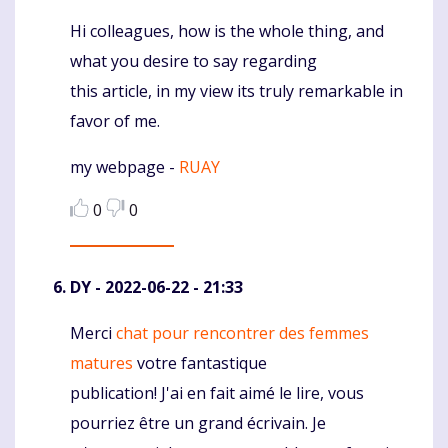
Hi colleagues, how is the whole thing, and
Komentaras
what you desire to say regarding
this article, in my view its truly remarkable in
favor of me.
my webpage -
RUAY
0
0
DY
- 2022-06-22 - 21:33
Merci
chat pour rencontrer des femmes
Komentaras
matures
votre fantastique
publication! J'ai en fait aimé le lire, vous
pourriez être un grand écrivain. Je