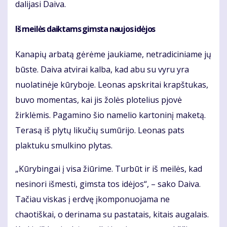
dalijasi Daiva.
Iš meilės daiktams gimsta naujos idėjos
Kanapių arbatą gėrėme jaukiame, netradiciniame jų
būste. Daiva atvirai kalba, kad abu su vyru yra
nuolatinėje kūryboje. Leonas apskritai krapštukas,
buvo momentas, kai jis žolės plotelius pjovė
žirklėmis. Pagamino šio namelio kartoninį maketą.
Terasą iš plytų likučių sumūrijo. Leonas pats
plaktuku smulkino plytas.
„Kūrybingai į visa žiūrime. Turbūt ir iš meilės, kad
nesinori išmesti, gimsta tos idėjos“, – sako Daiva.
Tačiau viskas į erdvę įkomponuojama ne
chaotiškai, o derinama su pastatais, kitais augalais.