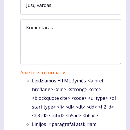
Jūsų vardas
Komentaras
Apie teksto formatus
Leidžiamos HTML žymės: <a href
hreflang> <em> <strong> <cite>
<blockquote cite> <code> <ul type> <ol
start type> <li> <dl> <dt> <dd> <h2 id>
<h3 id> <h4 id> <h5 id> <h6 id>
Linijos ir paragrafai atskiriami