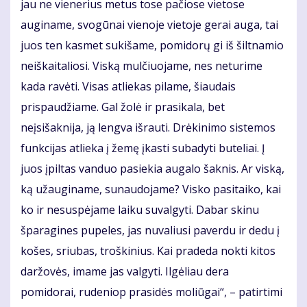
jau ne vienerius metus tose pačiose vietose
auginame, svogūnai vienoje vietoje gerai auga, tai
juos ten kasmet sukišame, pomidorų gi iš šiltnamio
neiškaitaliosi. Viską mulčiuojame, nes neturime
kada ravėti. Visas atliekas pilame, šiaudais
prispaudžiame. Gal žolė ir prasikala, bet
neįsišaknija, ją lengva išrauti. Drėkinimo sistemos
funkcijas atlieka į žemę įkasti subadyti buteliai. Į
juos įpiltas vanduo pasiekia augalo šaknis. Ar viską,
ką užauginame, sunaudojame? Visko pasitaiko, kai
ko ir nesuspėjame laiku suvalgyti. Dabar skinu
šparagines pupeles, jas nuvaliusi paverdu ir dedu į
košes, sriubas, troškinius. Kai pradeda nokti kitos
daržovės, imame jas valgyti. Ilgėliau dera
pomidorai, rudeniop prasidės moliūgai“, – patirtimi