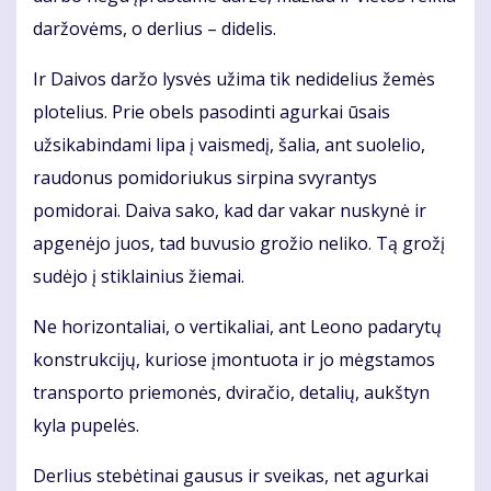
daržovėms, o derlius – didelis.
Ir Daivos daržo lysvės užima tik nedidelius žemės
plotelius. Prie obels pasodinti agurkai ūsais
užsikabindami lipa į vaismedį, šalia, ant suolelio,
raudonus pomidoriukus sirpina svyrantys
pomidorai. Daiva sako, kad dar vakar nuskynė ir
apgenėjo juos, tad buvusio grožio neliko. Tą grožį
sudėjo į stiklainius žiemai.
Ne horizontaliai, o vertikaliai, ant Leono padarytų
konstrukcijų, kuriose įmontuota ir jo mėgstamos
transporto priemonės, dviračio, detalių, aukštyn
kyla pupelės.
Derlius stebėtinai gausus ir sveikas, net agurkai