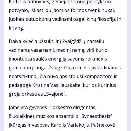
Kad ir iš būtinybės, gelbėjantis nuo pernykščio
potvynio, iškasti du įdomios formos tvenkinukai,
juokais sutuoktinių vadinami pagal kinų filosofiją In
ir Jang.
Daiva kviečia užsukti ir į Žvaigždžių nameliu
vadinamą vasarnamį, medinį namą, virš kurio
įmontuota saulės energiją savoms reikmėms
gaminanti įranga. Žvaigždžių nameliu jis vadinamas
neatsitiktinai, čia buvo apsistojusi kompozitorė ir
pedagogė Kristina Vasiliauskaitė, kurios kūrinius
groja orkestras „Svajonė“.
Jame yra gyvenęs ir orkestro dirigentas,
šiuolaikinės muzikos ansamblio „Synaesthesis“
įkūrėjas ir vadovas Karolis Variakojis. Pašnekovė