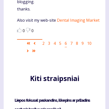
blogging.
thanks.
Also visit my web-site
Dental Imaging Market
0
0
Pagination
First
Ankstesnis
Puslapis
2
Puslapis
3
Puslapis
4
Puslapis
5
Current
6
Puslapis
7
Puslapis
8
Puslapis
9
Puslapis
10
page
puslapis
page
Sekantis
Last
puslapis
page
Kiti straipsniai
Liepos fokusai: paskandins, iškepins ar prižadins