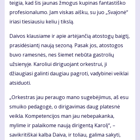
teigia, kad šis jaunas žmogus kupinas fantastiško
profesionalumo. Jam viskas aišku, su juo „Svajonė“
iriasi tiesiausiu keliu į tikslą.
Daivos klausiame ir apie artėjančią atostogų baigtį,
prasidėsiantį naują sezoną. Pasak jos, atostogos
buvo ramesnės, nes šiemet nebūta gastrolių
užsienyje. Karoliui diriguojant orkestrui, ji
džiaugiasi galinti daugiau pagroti, vadybinei veiklai
atsiduoti.
„Orkestras jau peraugo mano sugebėjimus, aš esu
smuiko pedagogė, o dirigavimas daug platesnė
veikla. Kompetencijos man jau nebepakanka,
mylime ir palaikome naują dirigentą Karolį“, –
savikritiškai kalba Daiva, ir toliau, galima sakyti,