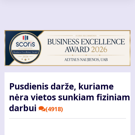
Pereiti
į
pagrindinį
turinį
Pusdienis darže, kuriame
nėra vietos sunkiam fiziniam
darbui
(4918)