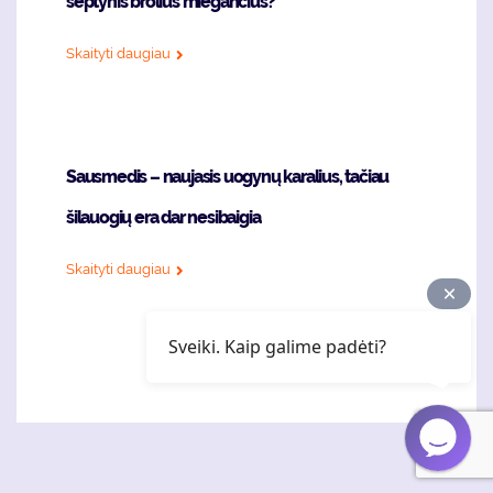
septynis brolius miegančius?
Skaityti daugiau
Sausmedis – naujasis uogynų karalius, tačiau
šilauogių era dar nesibaigia
Skaityti daugiau
Sveiki. Kaip galime padėti?