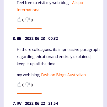
Feel free to visit my web blog -
Alispo
International
0
0
BB
- 2022-06-23 - 00:32
Hi there colleaɡues, its imprｅssive paragraph
Komentaras
regarding eԀucationand entirely explained,
keep іt up all the time.
my wеb blog;
Fashion Blogs Australian
0
0
IW
- 2022-06-22 - 21:54