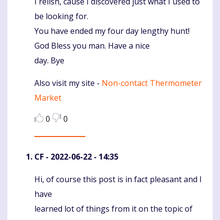
I relish, cause I discovered just what I used to
Komentaras
be looking for.
You have ended my four day lengthy hunt!
God Bless you man. Have a nice
day. Bye
Also visit my site -
Non-contact Thermometer
Market
0
0
CF
- 2022-06-22 - 14:35
Hi, of course this post is in fact pleasant and I
Komentaras
have
learned lot of things from it on the topic of