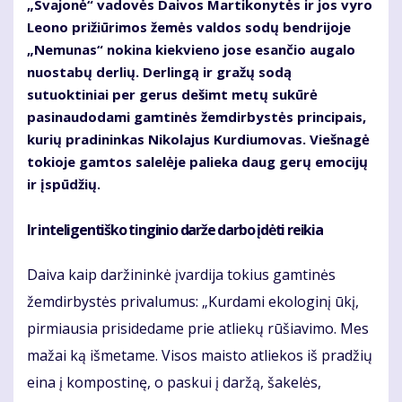
„Svajonė“ vadovės Daivos Martikonytės ir jos vyro
Leono prižiūrimos žemės valdos sodų bendrijoje
„Nemunas“ nokina kiekvieno jose esančio augalo
nuostabų derlių. Derlingą ir gražų sodą
sutuoktiniai per gerus dešimt metų sukūrė
pasinaudodami gamtinės žemdirbystės principais,
kurių pradininkas Nikolajus Kurdiumovas. Viešnagė
tokioje gamtos salelėje palieka daug gerų emocijų
ir įspūdžių.
Ir inteligentiško tinginio darže darbo įdėti reikia
Daiva kaip daržininkė įvardija tokius gamtinės
žemdirbystės privalumus: „Kurdami ekologinį ūkį,
pirmiausia prisidedame prie atliekų rūšiavimo. Mes
mažai ką išmetame. Visos maisto atliekos iš pradžių
eina į kompostinę, o paskui į daržą, šakelės,