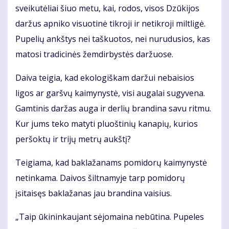
sveikutėliai šiuo metu, kai, rodos, visos Dzūkijos
daržus apniko visuotinė tikroji ir netikroji miltligė.
Pupelių ankštys nei taškuotos, nei nurudusios, kas
matosi tradicinės žemdirbystės daržuose.
Daiva teigia, kad ekologiškam daržui nebaisios
ligos ar garšvų kaimynystė, visi augalai sugyvena.
Gamtinis daržas auga ir derlių brandina savu ritmu.
Kur jums teko matyti pluoštinių kanapių, kurios
peršoktų ir trijų metrų aukštį?
Teigiama, kad baklažanams pomidorų kaimynystė
netinkama. Daivos šiltnamyje tarp pomidorų
įsitaisęs baklažanas jau brandina vaisius.
„Taip ūkininkaujant sėjomaina nebūtina. Pupeles