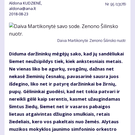
Aldona KUDZIENĖ,
Nr.
95 (13178)
aldona@ana.lt
2018-08-23
Daiva Martikonytė. Zenono Šilinsko nuotr.
Diduma daržininkų mėgėjų sako, kad jų sandėliukai
šiemet neužsipildys tiek, kiek ankstesniais metais.
Ne vienas liko be agurkų, svogūnų, dažnas net
nekasė žieminių česnakų, pavasarinė sausra juos
išdegino, liko net ir patyrę daržininkai be žirnių,
pupų. Gėlininkai guodėsi, kad net tokia patvari ir
nereikli gėlė kaip serentis, kasmet užaugindamas
šimtus žiedų, šiemet net ir vasaros pabaigos
lietaus atgaivintas džiugino smulkiais, retais
žiedeliais, kero vos pakeltais nuo žemės. Alytaus
muzikos mokyklos jaunimo simfoninio orkestro