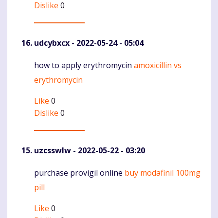
Dislike
0
udcybxcx
- 2022-05-24 - 05:04
how to apply erythromycin
amoxicillin vs
Komentaras
erythromycin
Like
0
Dislike
0
uzcsswlw
- 2022-05-22 - 03:20
purchase provigil online
buy modafinil 100mg
Komentaras
pill
Like
0