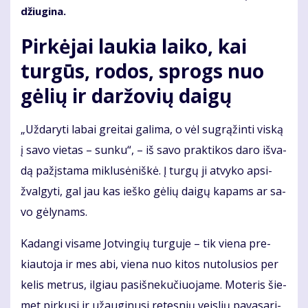
džiu­gi­na.
Pir­kė­jai lau­kia lai­ko, kai
tur­gūs, ro­dos, sprogs nuo
gė­lių ir dar­žo­vių dai­gų
„Už­da­ry­ti la­bai grei­tai ga­li­ma, o vėl su­grą­žin­ti vis­ką
į sa­vo vie­tas – sun­ku“, – iš sa­vo prak­ti­kos da­ro iš­va­
dą pa­žįs­ta­ma mik­lu­sė­niš­kė. Į tur­gų ji at­vy­ko ap­si­
žval­gy­ti, gal jau kas ieš­ko gė­lių dai­gų ka­pams ar sa­
vo gė­ly­nams.
Ka­dan­gi vi­sa­me Jot­vin­gių tur­gu­je – tik vie­na pre­
kiau­to­ja ir mes abi, vie­na nuo ki­tos nu­to­lu­sios per
ke­lis met­rus, il­giau pa­si­šne­ku­čiuo­ja­me. Mo­te­ris šie­
met pir­ku­si ir už­au­gi­nu­si re­tes­nių veis­lių pa­va­sa­ri­