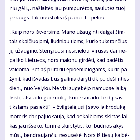
nių gė­lių, naš­lai­tės jau pum­pu­rė­tos, sau­lu­tės tuoj
per­augs. Tik nuos­to­lis iš pla­nuo­to pel­no.
„Kaip nors iš­tver­si­me. Ma­no už­au­gin­ti dai­gai šim­
tais skai­čiuo­ja­mi, liūd­niau tiems, ku­rie tūks­tan­čius
jų už­au­gi­no. Sten­giuo­si ne­si­sie­lo­ti, vi­ru­sas dar ne­
pa­li­ko Lie­tu­vos, nors ma­lo­nu gir­dė­ti, kad pa­dė­tis
val­do­ma. Bet aš pri­ta­riu epi­de­mio­lo­gams, ku­rie pa­
žy­mi, kad iš­va­das bus ga­li­ma da­ry­ti tik po de­šim­ties
die­nų nuo Ve­ly­kų. Ne vi­si su­ge­bė­jo na­muo­se lai­ką
leis­ti, at­si­ra­do gud­ruo­lių, ku­rie su­ra­do lan­dų sa­vo
tiks­lams pa­siek­ti“, – žvilg­te­lė­ju­si į sa­vo laik­ro­du­ką,
mo­te­ris dar pa­juo­kau­ja, kad po­kal­biams skir­tas lai­
kas jau iš­se­ko, tu­ri­me skirs­ty­tis, kol bud­rios akys
mū­sų ben­drau­jan­čių ne­su­se­kė. Nors iš tie­sų kal­bė­