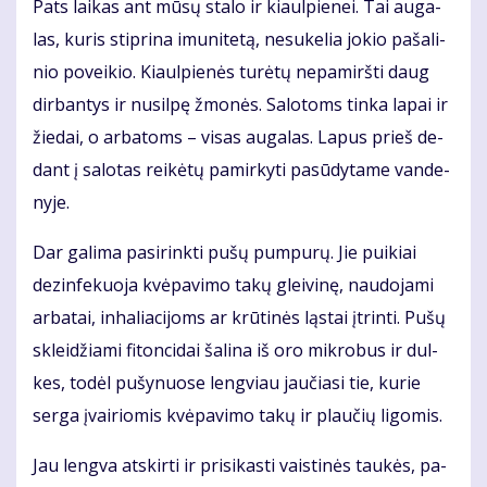
Pats lai­kas ant mū­sų sta­lo ir kiaul­pie­nei. Tai au­ga­
las, ku­ris stip­ri­na imu­ni­te­tą, ne­su­ke­lia jo­kio pa­ša­li­
nio po­vei­kio. Kiaul­pie­nės tu­rė­tų ne­pa­mirš­ti daug
dir­ban­tys ir nu­sil­pę žmo­nės. Sa­lo­toms tin­ka la­pai ir
žie­dai, o ar­ba­toms – vi­sas au­ga­las. La­pus prieš de­
dant į sa­lo­tas rei­kė­tų pa­mir­ky­ti pa­sū­dy­ta­me van­de­
ny­je.
Dar ga­li­ma pa­si­rink­ti pu­šų pum­pu­rų. Jie pui­kiai
dez­in­fe­kuo­ja kvė­pa­vi­mo ta­kų glei­vi­nę, nau­do­ja­mi
ar­ba­tai, in­ha­lia­ci­joms ar krū­ti­nės ląs­tai įtrin­ti. Pu­šų
sklei­džia­mi fi­ton­ci­dai ša­li­na iš oro mik­ro­bus ir dul­
kes, to­dėl pu­šy­nuo­se leng­viau jau­čia­si tie, ku­rie
ser­ga įvai­rio­mis kvė­pa­vi­mo ta­kų ir plau­čių li­go­mis.
Jau leng­va at­skir­ti ir pri­si­kas­ti vais­ti­nės tau­kės, pa­