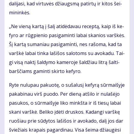
da­li­ja­si, kad vir­tu­vės džiaugs­mą pa­tir­tų ir ki­tos šei­
mi­nin­kės.
„Ne vie­ną kar­tą į ša­lį ati­dė­da­vau re­cep­tą, kaip iš ke­
fy­ro ar rūg­pie­nio pa­si­ga­min­ti la­bai ska­nios varš­kės.
Šį kar­tą su­ma­niau pa­si­ga­min­ti, nes ra­šo­ma, kad ta
varš­kė la­bai tin­ka la­ši­šos sa­lo­toms su avo­ka­du. Tai­
gi vi­są nak­tį šal­dy­mo ka­me­ro­je šal­džiau lit­rą šal­ti­
barš­čiams ga­min­ti skir­to ke­fy­ro.
Ry­te nu­lu­pau pa­kuo­tę, o su­ša­lu­sį ke­fy­rą sūr­mai­šy­je
pa­ka­bi­nau virš puo­do. Per die­ną at­ši­lo ir nu­la­šė­jo
pa­su­kos, o sūr­mai­šy­je li­ko minkš­ta ir iš tie­sų la­bai
ska­ni varš­kė. Be­li­ko įdė­ti drus­kos. Ka­dan­gi varš­kę
ruo­šiau prie sū­dy­tos la­ši­šos ir avo­ka­do, da­lį jos dar
švie­žiais kra­pais pa­gar­di­nau. Vi­sa šei­ma džiau­gė­si