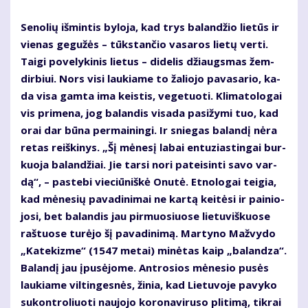
Se­no­lių iš­min­tis by­lo­ja, kad trys ba­lan­džio lie­tūs ir
vie­nas ge­gu­žės – tūks­tan­čio va­sa­ros lie­tų ver­ti.
Tai­gi po­ve­ly­ki­nis lie­tus – di­de­lis džiaugs­mas žem­
dir­biui. Nors vi­si lau­kia­me to ža­lio­jo pa­va­sa­rio, ka­
da vi­sa gam­ta ima keis­tis, ve­ge­tuo­ti. Kli­ma­to­lo­gai
vis pri­me­na, jog ba­lan­dis vi­sa­da pa­si­žy­mi tuo, kad
orai dar bū­na per­mai­nin­gi. Ir snie­gas ba­lan­dį nė­ra
re­tas reiš­ki­nys. „Šį mė­ne­sį la­bai en­tu­zias­tin­gai bur­
kuo­ja ba­lan­džiai. Jie tar­si no­ri pa­tei­sin­ti sa­vo var­
dą“, – pa­ste­bi vie­ciū­niš­kė Onu­tė. Et­no­lo­gai tei­gia,
kad mė­ne­sių pa­va­di­ni­mai ne kar­tą kei­tė­si ir pai­nio­
jo­si, bet ba­lan­dis jau pir­muo­siuo­se lie­tu­viš­kuo­se
raš­tuo­se tu­rė­jo šį pa­va­di­ni­mą. Mar­ty­no Maž­vy­do
„Ka­te­kiz­me“ (1547 me­tai) mi­nė­tas kaip „ba­lan­dza“.
Ba­lan­dį jau įpu­sė­jo­me. Ant­ro­sios mė­ne­sio pu­sės
lau­kia­me vil­tin­ges­nės, ži­nia, kad Lie­tu­vo­je pa­vy­ko
su­kon­tro­liuo­ti nau­jo­jo ko­ro­na­vi­ru­so pli­ti­mą, tik­rai