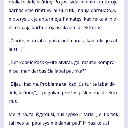
re­a­liai di­de­lę krū­ti­nę. Po jos įsi­dar­bi­ni­mo kon­to­ro­je
dar­bas ėmė rim­ti: vy­rai žiū­ri tik į nau­ją dar­buo­to­ją,
mo­te­rys tik ją ap­ta­ri­nė­ja. Pa­ma­tęs, kad rei­ka­lai blo­
gi, nau­ją­ją dar­buo­to­ją iš­si­kvie­tė di­rek­to­rius:
„Ži­no­te, man la­bai gai­la, bet ma­nau, kad teks jus at­
leis­ti…“
„Bet ko­dėl? Pa­sa­ky­ki­te at­vi­rai, gal ra­si­me kom­pro­
mi­są, man dar­bas čia la­bai pa­tin­ka?“
„Bi­jau, kad ne. Pro­ble­ma ta, kad jūs tu­ri­te la­bai di­
de­lę krū­ti­nę“, – pa­ga­liau prie­žas­tį iš­le­me­na di­rek­to­
rius.
Mer­gi­na, tai iš­gir­du­si, nu­si­šyp­so ir ta­ria: „Jei tik tiek,
tai mes tai pa­tai­sy­si­me da­bar pat!“ Ir pa­si­kė­lu­si