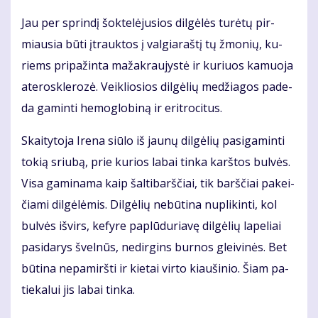
Jau per sprin­dį šok­te­lė­ju­sios dil­gė­lės tu­rė­tų pir­
miau­sia bū­ti įtrauk­tos į val­gia­raš­tį tų žmo­nių, ku­
riems pri­pa­žin­ta ma­ža­krau­jys­tė ir ku­riuos ka­muo­ja
ate­ro­sklerozė. Veik­lio­sios dil­gė­lių me­džia­gos pa­de­
da ga­min­ti he­mog­lo­bi­ną ir erit­ro­ci­tus.
Skai­ty­to­ja Ire­na siū­lo iš jau­nų dil­gė­lių pa­si­ga­min­ti
to­kią sriu­bą, prie ku­rios la­bai tin­ka karš­tos bul­vės.
Vi­sa ga­mi­na­ma kaip šal­ti­barš­čiai, tik barš­čiai pa­kei­
čia­mi dil­gė­lė­mis. Dil­gė­lių ne­bū­ti­na nu­pli­kin­ti, kol
bul­vės iš­virs, ke­fy­re pa­plū­du­ria­vę dil­gė­lių la­pe­liai
pa­si­da­rys švel­nūs, ne­dir­gins bur­nos glei­vi­nės. Bet
bū­ti­na ne­pa­mirš­ti ir kie­tai vir­to kiau­ši­nio. Šiam pa­
tie­ka­lui jis la­bai tin­ka.