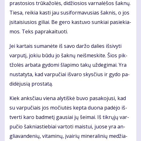
pras­to­sios trū­ka­žo­lės, di­džio­sios var­na­lė­šos šak­nų.
Tie­sa, rei­kia kas­ti jau su­si­for­ma­vu­sias šak­nis, o jos
įsi­tai­siu­sios gi­liai. Be ge­ro kas­tu­vo sun­kiai pa­sie­kia­
mos. Teks pa­pra­kai­tuo­ti.
Jei kar­tais su­ma­nė­te iš sa­vo dar­žo da­lies iš­si­vy­ti
var­pu­tį, jo­kiu bū­du jo šak­nų ne­iš­mes­ki­te. Šios pik­
tžo­lės ar­ba­ta gy­do­mi šla­pi­mo ta­kų už­de­gi­mai. Yra
nu­sta­ty­ta, kad var­pu­čiai iš­va­ro skys­čius ir gy­do pa­
di­dė­ju­sią pro­sta­tą.
Kiek anks­čiau vie­na aly­tiš­kė bu­vo pa­sa­ko­ju­si, kad
su var­pu­čiais jos mo­čiu­tės kep­ta duo­na pa­dė­jo iš­
tver­ti ka­ro bad­me­tį gau­siai jų šei­mai. Iš tik­rų­jų var­
pu­čio šak­nias­tie­biai var­to­ti mais­tui, juo­se yra an­
glia­van­de­nių, vi­ta­mi­nų, įvai­rių mi­ne­ra­li­nių me­džia­