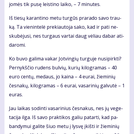
jo­mės tik pu­sę leis­ti­no lai­ko, – 7 mi­nu­tes.
Iš tie­sų ka­ran­ti­no me­tu tur­gūs pra­ra­do sa­vo trau­
ką. Ta vie­nin­te­lė pre­kiau­to­ja sa­ko, kad ir pa­ti ne­
sku­bė­ju­si, nes tur­gaus var­tai daug vė­liau da­bar ati­
da­ro­mi.
Ko bu­vo ga­li­ma va­kar Jot­vin­gių tur­gu­je nu­si­pirk­ti?
Per­nykš­čio ru­dens bul­vių, ku­rių ki­log­ra­mas – 40
eu­ro cen­tų, me­daus, jo kai­na – 4 eu­rai, žie­mi­nių
čes­na­kų, ki­log­ra­mas – 6 eu­rai, va­sa­ri­nių gal­vu­tė – 1
eu­ras.
Jau lai­kas so­din­ti va­sa­ri­nius čes­na­kus, nes jų ve­ge­
ta­ci­ja il­ga. Iš sa­vo prak­ti­kos ga­liu pa­tar­ti, kad pa­
ban­dy­mui ga­li­te šiuo me­tu į lys­vę įkiš­ti ir žie­mi­nių