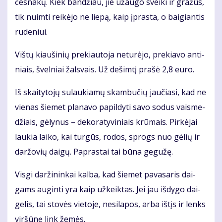
čes­na­kų. Kiek ban­džiau, jie už­au­go svei­ki ir gra­žūs,
tik nuim­ti rei­kė­jo ne lie­pą, kaip įpras­ta, o bai­gian­tis
ru­de­niui.
Viš­tų kiau­ši­nių pre­kiau­to­ja ne­tu­rė­jo, pre­kia­vo an­ti­
niais, švel­niai žals­vais. Už de­šim­tį pra­šė 2,8 eu­ro.
Iš skai­ty­to­jų su­lau­kia­mų skam­bu­čių jau­čia­si, kad ne
vie­nas šie­met pla­na­vo pa­pil­dy­ti sa­vo so­dus vais­me­
džiais, gė­ly­nus – de­ko­ra­ty­vi­niais krū­mais. Pir­kė­jai
lau­kia lai­ko, kai tur­gūs, ro­dos, sprogs nuo gė­lių ir
dar­žo­vių dai­gų. Pa­pras­tai tai bū­na ge­gu­žę.
Vis­gi dar­ži­nin­kai kal­ba, kad šie­met pa­va­sa­ris dai­
gams au­gin­ti yra kaip už­keik­tas. Jei jau iš­dy­go dai­
ge­lis, tai sto­vės vie­to­je, ne­si­la­pos, ar­ba iš­tįs ir lenks
vir­šū­nę link že­mės.