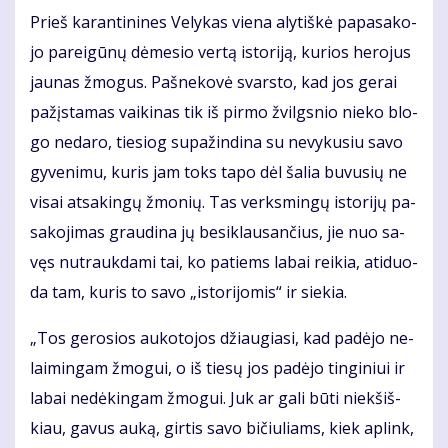
Prieš ka­ran­ti­ni­nes Ve­ly­kas vie­na aly­tiš­kė pa­pa­sa­ko­
jo pa­rei­gū­nų dė­me­sio ver­tą is­to­ri­ją, ku­rios he­ro­jus
jau­nas žmo­gus. Pa­šne­ko­vė svars­to, kad jos ge­rai
pa­žįs­ta­mas vai­ki­nas tik iš pir­mo žvilgs­nio nie­ko blo­
go ne­da­ro, tie­siog su­pa­žin­di­na su ne­vy­ku­siu sa­vo
gy­ve­ni­mu, ku­ris jam toks ta­po dėl ša­lia bu­vu­sių ne
vi­sai at­sa­kin­gų žmo­nių. Tas verks­min­gų is­to­ri­jų pa­
sa­ko­ji­mas grau­di­na jų be­si­klau­san­čius, jie nuo sa­
vęs nu­trauk­da­mi tai, ko pa­tiems la­bai rei­kia, ati­duo­
da tam, ku­ris to sa­vo „is­to­ri­jo­mis“ ir sie­kia.
„Tos ge­ro­sios au­ko­to­jos džiau­gia­si, kad pa­dė­jo ne­
lai­min­gam žmo­gui, o iš tie­sų jos pa­dė­jo tin­gi­niui ir
la­bai ne­dė­kin­gam žmo­gui. Juk ar ga­li bū­ti niek­šiš­
kiau, ga­vus au­ką, gir­tis sa­vo bi­čiu­liams, kiek ap­link,