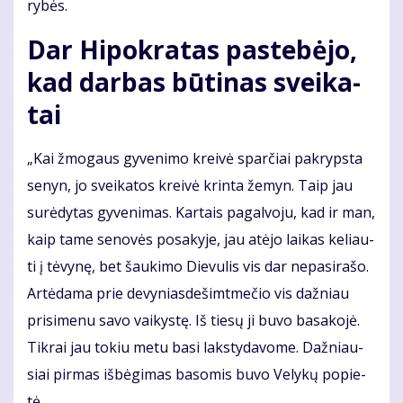
ry­bės.
Dar Hi­pok­ra­tas pa­ste­bė­jo,
kad dar­bas bū­ti­nas svei­ka­
tai
„Kai žmo­gaus gy­ve­ni­mo krei­vė spar­čiai pa­kryps­ta
se­nyn, jo svei­ka­tos krei­vė krin­ta že­myn. Taip jau
su­rė­dy­tas gy­ve­ni­mas. Kar­tais pa­gal­vo­ju, kad ir man,
kaip ta­me se­no­vės po­sa­ky­je, jau at­ėjo lai­kas ke­liau­
ti į tė­vy­nę, bet šau­ki­mo Die­vu­lis vis dar ne­pa­si­ra­šo.
Ar­tė­da­ma prie de­vy­nias­de­šimt­me­čio vis daž­niau
pri­si­me­nu sa­vo vai­kys­tę. Iš tie­sų ji bu­vo ba­sa­ko­jė.
Tik­rai jau to­kiu me­tu ba­si laks­ty­da­vo­me. Daž­niau­
siai pir­mas iš­bė­gi­mas ba­so­mis bu­vo Ve­ly­kų po­pie­
tė.