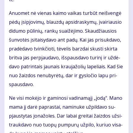
Anuo­met nė vie­nas kai­mo vai­kas tur­būt ne­iš­ven­gė
pė­dų įsi­pjo­vi­mų, blauz­dų ap­si­dras­ky­mų, įvai­riau­sio
di­du­mo pū­li­nių, ran­kų su­ai­žė­ji­mo. Skau­džiau­sios
šun­vo­tės įsi­tai­sy­da­vo ant pa­dų. Kai jas pri­suk­da­vo,
pra­dė­da­vo tvink­čio­ti, tė­ve­lis barz­dai skus­ti skir­ta
brit­va jas per­pjau­da­vo, iš­spaus­da­vo tu­ri­nį ir už­dė­
da­vo pa­trin­tais jau­nais krau­ja­žo­lių la­pe­liais. Kad šie
nuo žaiz­dos ne­nu­by­rė­tų, dar ir gys­lo­čio la­pu pri­
spaus­da­vo.
Ne vi­si mo­kė­jo ir ga­mi­no­si va­di­na­mą­jį „jo­dą“. Ma­no
ma­ma jį da­rė pa­pras­tai, na­mi­nu­ke už­pil­da­vo su­
pjaus­ty­tas jo­na­žo­les. Dar la­bai grei­tai žaiz­dos už­si­
trauk­da­vo nuo tuo­pų pum­pu­rų už­pi­lo, ku­riuo vi­sa­