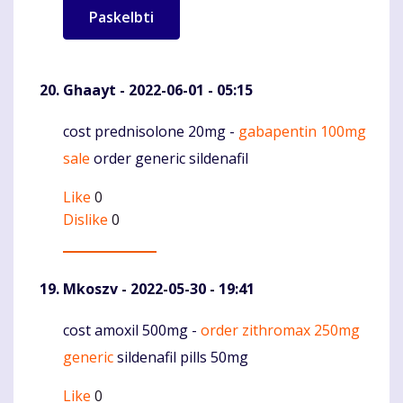
Ghaayt
- 2022-06-01 - 05:15
cost prednisolone 20mg -
gabapentin 100mg
Komentaras
sale
order generic sildenafil
Like
0
Dislike
0
Mkoszv
- 2022-05-30 - 19:41
cost amoxil 500mg -
order zithromax 250mg
Komentaras
generic
sildenafil pills 50mg
Like
0