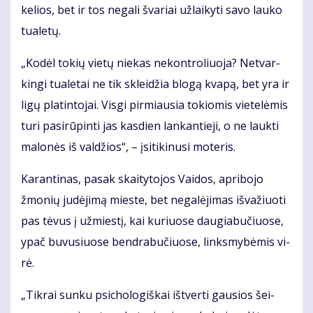
ke­lios, bet ir tos ne­ga­li šva­riai už­lai­ky­ti sa­vo lau­ko
tu­a­le­tų.
„Ko­dėl to­kių vie­tų nie­kas ne­kon­tro­liuo­ja? Ne­tvar­
kin­gi tu­a­le­tai ne tik sklei­džia blo­gą kva­pą, bet yra ir
li­gų pla­tin­to­jai. Vis­gi pir­miau­sia to­kio­mis vie­te­lė­mis
tu­ri pa­si­rū­pin­ti jas kas­dien lan­kan­tie­ji, o ne lauk­ti
ma­lo­nės iš val­džios“, – įsi­ti­ki­nu­si mo­te­ris.
Ka­ran­ti­nas, pa­sak skai­ty­to­jos Vai­dos, ap­ri­bo­jo
žmo­nių ju­dė­ji­mą mies­te, bet ne­ga­lė­ji­mas iš­va­žiuo­ti
pas tė­vus į už­mies­tį, kai ku­riuo­se dau­gia­bu­čiuo­se,
ypač bu­vu­siuo­se ben­dra­bu­čiuo­se, links­my­bė­mis vi­
rė.
„Tik­rai sun­ku psi­cho­lo­giš­kai iš­tver­ti gau­sios šei­