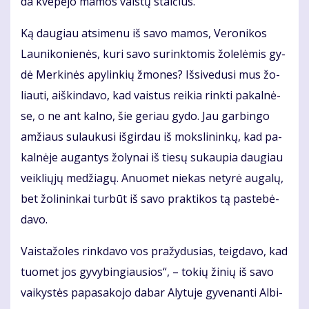
da kve­pė­jo ma­mos vais­tų stal­čius.
Ką dau­giau at­si­me­nu iš sa­vo ma­mos, Ve­ro­ni­kos
Lau­ni­ko­nie­nės, ku­ri sa­vo su­rink­to­mis žo­le­lė­mis gy­
dė Mer­ki­nės apy­lin­kių žmo­nes? Iš­si­ve­du­si mus žo­
liau­ti, aiš­kin­da­vo, kad vais­tus rei­kia rink­ti pa­kal­nė­
se, o ne ant kal­no, šie ge­riau gy­do. Jau gar­bin­go
am­žiaus su­lau­ku­si iš­gir­dau iš moks­li­nin­kų, kad pa­
kal­nė­je au­gan­tys žo­ly­nai iš tie­sų su­kau­pia dau­giau
veik­lių­jų me­džia­gų. Anuo­met nie­kas ne­ty­rė au­ga­lų,
bet žo­li­nin­kai tur­būt iš sa­vo prak­ti­kos tą pa­ste­bė­
da­vo.
Vais­ta­žo­les rink­da­vo vos pra­žy­du­sias, teig­da­vo, kad
tuo­met jos gy­vy­bin­giau­sios“, – to­kių ži­nių iš sa­vo
vai­kys­tės pa­pa­sa­ko­jo da­bar Aly­tu­je gy­ve­nan­ti Al­bi­