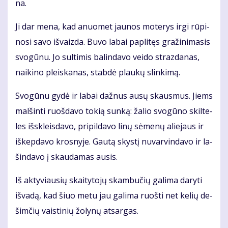
na.
Ji dar me­na, kad anuo­met jau­nos mo­te­rys ir­gi rū­pi­
no­si sa­vo iš­vaiz­da. Bu­vo la­bai pa­pli­tęs gra­ži­ni­ma­sis
svo­gū­nu. Jo sul­ti­mis ba­lin­da­vo vei­do straz­da­nas,
nai­ki­no pleis­ka­nas, stab­dė plau­kų slin­ki­mą.
Svo­gū­nu gy­dė ir la­bai daž­nus au­sų skaus­mus. Jiems
mal­šin­ti ruoš­da­vo to­kią sun­ką: ža­lio svo­gū­no skil­te­
les iš­skleis­da­vo, pri­pil­da­vo li­nų sė­me­nų alie­jaus ir
iš­kep­da­vo kros­ny­je. Gau­tą skys­tį nu­var­vin­da­vo ir la­
šin­da­vo į skau­da­mas au­sis.
Iš ak­ty­viau­sių skai­ty­to­jų skam­bu­čių ga­li­ma da­ry­ti
iš­va­dą, kad šiuo me­tu jau ga­li­ma ruoš­ti net ke­lių de­
šim­čių vais­ti­nių žo­ly­nų at­sar­gas.