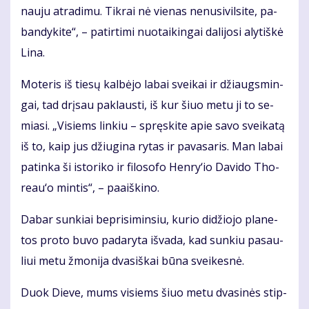
nau­ju at­ra­di­mu. Tik­rai nė vie­nas ne­nu­si­vil­si­te, pa­
ban­dy­ki­te“, – pa­tir­ti­mi nuo­tai­kin­gai da­li­jo­si aly­tiš­kė
Li­na.
Mo­te­ris iš tie­sų kal­bė­jo la­bai svei­kai ir džiaugs­min­
gai, tad drį­sau pa­klaus­ti, iš kur šiuo me­tu ji to se­
mia­si. „Vi­siems lin­kiu – spręs­ki­te apie sa­vo svei­ka­tą
iš to, kaip jus džiu­gi­na ry­tas ir pa­va­sa­ris. Man la­bai
pa­tin­ka ši is­to­ri­ko ir fi­lo­so­fo Hen­ry‘io Da­vi­do Tho­
re­au‘o min­tis“, – pa­aiš­ki­no.
Da­bar sun­kiai be­pri­si­min­siu, ku­rio di­džio­jo pla­ne­
tos pro­to bu­vo pa­da­ry­ta iš­va­da, kad sun­kiu pa­sau­
liui me­tu žmo­ni­ja dva­siš­kai bū­na svei­kes­nė.
Duok Die­ve, mums vi­siems šiuo me­tu dva­si­nės stip­