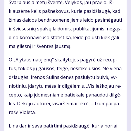
Svar­biau­sia me­tų šven­tė, Ve­ly­kos, jau pra­ėjo. Iš­
klau­sė­me ke­lis pa­šne­ko­vus, ku­rie pa­si­džiau­gė, kad
ži­niask­lai­dos ben­druo­me­nė jiems lei­do pa­si­mė­gau­ti
ir švie­ses­nių spal­vų lai­do­mis, pub­li­ka­ci­jo­mis, ne­gąs­
di­no ko­ro­na­vi­ru­so sta­tis­ti­ka, lei­do pa­jus­ti kiek ga­li­
ma gi­les­nį ir šven­tės jaus­mą.
O „Aly­taus nau­jie­nų“ skai­ty­to­jos pa­gy­rė už re­cep­
tus, to­kios jų gau­sos, tei­gė, ne­si­ti­kė­ju­sios. Ne vie­na
džiau­gė­si Ire­nos Šu­lins­kie­nės pa­siū­ly­tu bul­vių vy­
nio­ti­niu, įda­ry­tu mė­sa ir dil­gė­lė­mis. „Vis ieš­ko­jau re­
cep­to, kaip įdo­mes­nia­me pa­tie­ka­le pa­nau­do­ti dil­gė­
les. Dė­ko­ju au­to­rei, vi­sai šei­mai ti­ko“, – trum­pai pa­
ra­šė Vio­le­ta.
Li­na dar ir sa­va pa­tir­ti­mi pa­si­džiau­gė, ku­ria no­riai