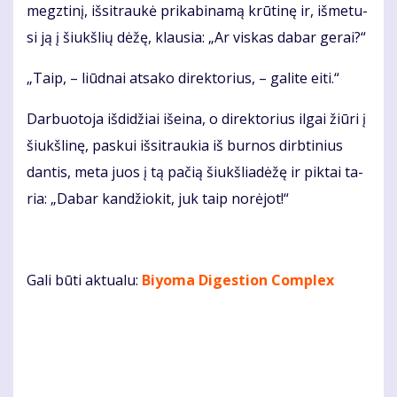
megz­ti­nį, iš­si­trau­kė pri­ka­bi­na­mą krū­ti­nę ir, iš­me­tu­
si ją į šiukš­lių dė­žę, klau­sia: „Ar vis­kas da­bar ge­rai?“
„Taip, – liūd­nai at­sa­ko di­rek­to­rius, – ga­li­te ei­ti.“
Dar­buo­to­ja iš­di­džiai iš­ei­na, o di­rek­to­rius il­gai žiū­ri į
šiukš­li­nę, pas­kui iš­si­trau­kia iš bur­nos dirb­ti­nius
dan­tis, me­ta juos į tą pa­čią šiukš­lia­dė­žę ir pik­tai ta­
ria: „Da­bar kan­džio­kit, juk taip no­rė­jot!“
Gali būti aktualu:
Biyoma Digestion Complex