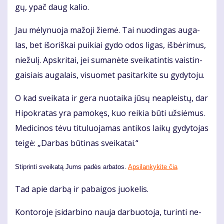
gų, ypač daug ka­lio.
Jau mė­ly­nuo­ja ma­žo­ji žie­mė. Tai nuo­din­gas au­ga­
las, bet iš­oriš­kai pui­kiai gy­do odos li­gas, iš­bė­ri­mus,
nie­žu­lį. Ap­skri­tai, jei su­ma­nė­te svei­ka­tin­tis vais­tin­
gai­siais au­ga­lais, vi­suo­met pa­si­tar­ki­te su gy­dy­to­ju.
O kad svei­ka­ta ir ge­ra nuo­tai­ka jū­sų ne­ap­leis­tų, dar
Hi­pok­ra­tas yra pa­mo­kęs, kuo rei­kia bū­ti už­si­ė­mus.
Me­di­ci­nos tė­vu ti­tu­luo­ja­mas an­ti­kos lai­kų gy­dy­to­jas
tei­gė: „Dar­bas bū­ti­nas svei­ka­tai.“
Stiprinti sveikatą Jums padės arbatos.
Apsilankykite čia
Tad apie dar­bą ir pa­bai­gos juo­ke­lis.
Kon­to­ro­je įsi­dar­bi­no nau­ja dar­buo­to­ja, tu­rin­ti ne­