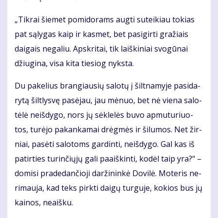
„Tik­rai šie­met po­mi­do­rams aug­ti su­tei­kiau to­kias
pat są­ly­gas kaip ir kas­met, bet pa­si­gir­ti gra­žiais
dai­gais ne­ga­liu. Ap­skri­tai, tik laiš­ki­niai svo­gū­nai
džiu­gi­na, vi­sa ki­ta tie­siog nyks­ta.
Du pa­ke­lius bran­giau­sių sa­lo­tų į šilt­na­my­je pa­si­da­
ry­tą šilt­lys­vę pa­sė­jau, jau mė­nuo, bet nė vie­na sa­lo­
tė­lė ne­iš­dy­go, nors jų sėk­le­lės bu­vo ap­mu­tu­riuo­
tos, tu­rė­jo pa­kan­ka­mai drėg­mės ir ši­lu­mos. Net žir­
niai, pa­sė­ti sa­lo­toms gar­din­ti, ne­iš­dy­go. Gal kas iš
pa­tir­ties tu­rin­čių­jų ga­li pa­aiš­kin­ti, ko­dėl taip yra?“ –
do­mi­si pra­de­dan­čio­ji dar­ži­nin­kė Do­vi­lė. Mo­te­ris ne­
ri­mau­ja, kad teks pirk­ti dai­gų tur­gu­je, ko­kios bus jų
kai­nos, ne­aiš­ku.