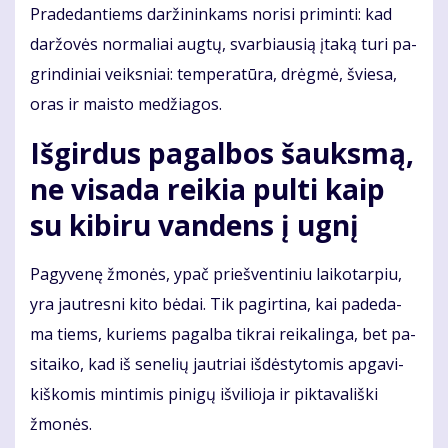
Pra­de­dan­tiems dar­ži­nin­kams no­ri­si pri­min­ti: kad
dar­žo­vės nor­ma­liai aug­tų, svar­biau­sią įta­ką tu­ri pa­
grin­di­niai veiks­niai: tem­pe­ra­tū­ra, drėg­mė, švie­sa,
oras ir mais­to me­džia­gos.
Iš­gir­dus pa­gal­bos šauks­mą,
ne vi­sa­da rei­kia pul­ti kaip
su ki­bi­ru van­dens į ug­nį
Pa­gy­ve­nę žmo­nės, ypač prieš­ven­ti­niu lai­ko­tar­piu,
yra jaut­res­ni ki­to bė­dai. Tik pa­gir­ti­na, kai pa­de­da­
ma tiems, ku­riems pa­gal­ba tik­rai rei­ka­lin­ga, bet pa­
si­tai­ko, kad iš se­ne­lių jaut­riai iš­dės­ty­to­mis ap­ga­vi­
kiš­ko­mis min­ti­mis pi­ni­gų iš­vi­lio­ja ir pik­ta­va­liš­ki
žmo­nės.