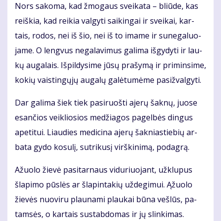
Nors sa­ko­ma, kad žmo­gaus svei­ka­ta – bliū­de, kas
reiš­kia, kad rei­kia val­gy­ti sai­kin­gai ir svei­kai, kar­
tais, ro­dos, nei iš šio, nei iš to ima­me ir su­ne­ga­luo­
ja­me. O leng­vus ne­ga­la­vi­mus ga­li­ma iš­gy­dy­ti ir lau­
kų au­ga­lais. Iš­pil­dy­si­me jū­sų pra­šy­mą ir pri­min­si­me,
ko­kių vais­tin­gų­jų au­ga­lų ga­lė­tu­mė­me pa­si­žval­gy­ti.
Dar ga­li­ma šiek tiek pa­si­ruoš­ti aje­rų šak­nų, juo­se
esan­čios veik­lio­sios me­džia­gos pa­gel­bės din­gus
ape­ti­tui. Liau­dies me­di­ci­na aje­rų šak­nias­tie­bių ar­
ba­ta gy­do ko­su­lį, su­tri­ku­sį virš­ki­ni­mą, po­dag­rą.
Ažuo­lo žie­vė pa­si­tar­naus vi­du­riuo­jant, už­klu­pus
šla­pi­mo pūs­lės ar šla­pin­ta­kių už­de­gi­mui. Ąžuo­lo
žie­vės nuo­vi­ru plau­na­mi plau­kai bū­na veš­lūs, pa­
tam­sės, o kar­tais su­stab­do­mas ir jų slin­ki­mas.