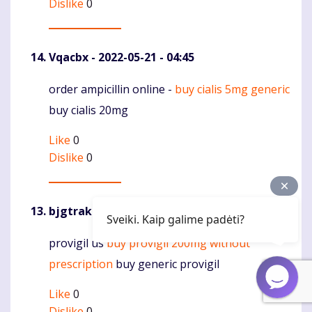
Dislike
0
Vqacbx
- 2022-05-21 - 04:45
order ampicillin online -
buy cialis 5mg generic
Komentaras
buy cialis 20mg
Like
0
Dislike
0
bjgtrakf
- 2022-05-21 - 04:41
Sveiki. Kaip galime padėti?
provigil us
buy provigil 200mg without
Komentaras
prescription
buy generic provigil
Like
0
Dislike
0