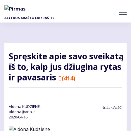
Pereiti
į
pagrindinį
ALYTAUS KRAŠTO LAIKRAŠTIS
turinį
Spręs­ki­te apie sa­vo svei­ka­tą
iš to, kaip jus džiu­gi­na ry­tas
ir pa­va­sa­ris
(414)
Aldona KUDZIENĖ,
Nr.
44 (13420)
aldona@ana.lt
2020-04-16