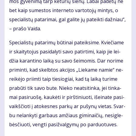
mos gy­ve­ni­mą tarp ke­tu­rių sie­nų. La­bai pa­dė­tų ne
bet kaip su­mes­tos in­ter­ne­to var­to­to­jų min­tys, o
spe­cia­lis­tų pa­ta­ri­mai, gal ga­li­te jų pa­teik­ti daž­niau“,
– pra­šo Vai­da.
Spe­cia­lis­tų pa­ta­ri­mų bū­ti­nai pa­teik­si­me. Kvie­čia­me
ir skai­ty­to­jus pa­si­da­ly­ti sa­vo pa­tir­ti­mi, kaip jie lei­
džia ka­ran­ti­no lai­ką su sa­vo šei­mo­mis. Dar no­ri­me
pri­min­ti, kad skelb­tos ak­ci­jos „Lie­ka­me na­mie“ ne­
rei­kė­jo pri­im­ti taip tie­sio­giai, kad tą lai­ką tu­ri­me
pra­bū­ti tik sa­vo bu­te. Nie­ko ne­at­si­tin­ka, jei tin­ka­
mai pa­si­ruo­šę, kau­kė­ti ir pirš­ti­niuo­ti, iš­ei­na­te pa­si­
vaikš­čio­ti į ato­kes­nes par­kų ar pu­šy­nų vie­tas. Svar­
bu ne­lan­ky­ti gar­baus am­žiaus gi­mi­nai­čių, ne­sig­le­
bės­čiuo­ti, veng­ti pa­si­žval­gy­mų po par­duo­tu­ves.