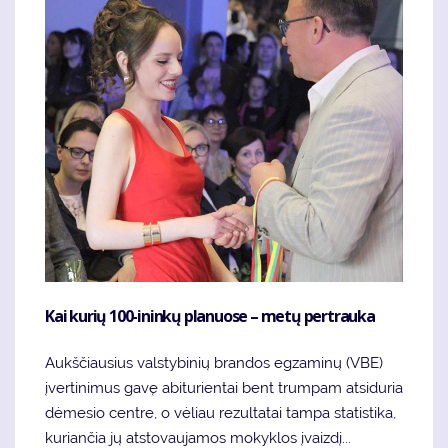
Kai kurių 100-ininkų planuose – metų pertrauka
Aukščiausius valstybinių brandos egzaminų (VBE)
įvertinimus gavę abiturientai bent trumpam atsiduria
dėmesio centre, o vėliau rezultatai tampa statistika,
kuriančia jų atstovaujamos mokyklos įvaizdį...