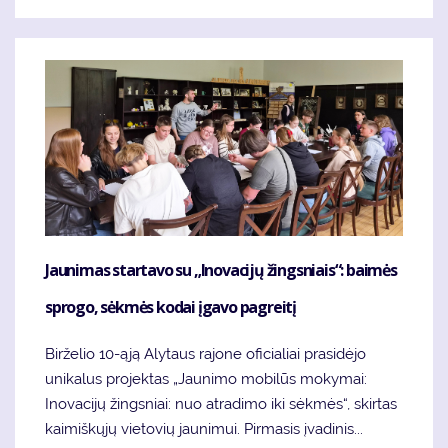
Jaunimas startavo su „Inovacijų žingsniais“: baimės
sprogo, sėkmės kodai įgavo pagreitį
Birželio 10-ąją Alytaus rajone oficialiai prasidėjo
unikalus projektas „Jaunimo mobilūs mokymai:
Inovacijų žingsniai: nuo atradimo iki sėkmės“, skirtas
kaimiškųjų vietovių jaunimui. Pirmasis įvadinis...