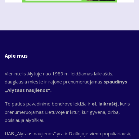
Apie mus
Vienintelis Alytuje nuo 1989 m. leidžiamas laikraštis,
daugiausia mieste ir rajone prenumeruojamas
spaudinys
„Alytaus naujienos“.
To paties pavadinimo bendrovė leidžia ir
el. laikraštį,
kuris
prenumeruojamas Lietuvoje ir kitur, kur gyvena, dirba,
poilsiauja alytiškiai.
UAB „Alytaus naujienos“ yra ir Dzūkijoje vieno populiariausių