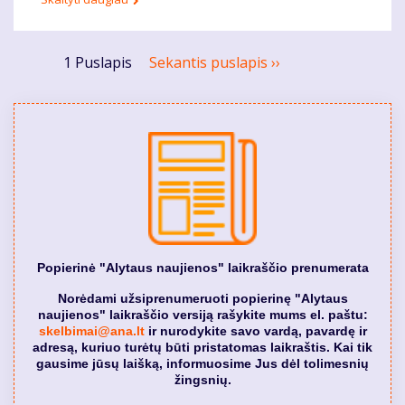
Pagination
1 Puslapis
Sekantis puslapis
››
Popierinė "Alytaus naujienos" laikraščio prenumerata
Norėdami užsiprenumeruoti popierinę "Alytaus
naujienos" laikraščio versiją rašykite mums el. paštu:
skelbimai@ana.lt
ir nurodykite savo vardą, pavardę ir
adresą, kuriuo turėtų būti pristatomas laikraštis. Kai tik
gausime jūsų laišką, informuosime Jus dėl tolimesnių
žingsnių.