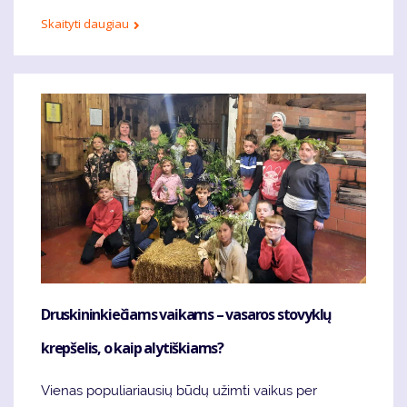
Skaityti daugiau
Druskininkiečiams vaikams – vasaros stovyklų
krepšelis, o kaip alytiškiams?
Vienas populiariausių būdų užimti vaikus per