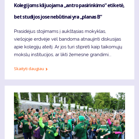
Kolegijoms klijuojama „antro pasirinkimo“ etiketė,
bet studijos jose nebūtinai yra „planas B“
Prasidėjus stojimams į aukštąsias mokyklas,
viešojoje erdvėje vėl bandoma atnaujinti diskusijas
apie kolegijų ateitį. Ar jos turi stiprėti kaip taikomųjų
mokslų institucijos, ar likti žemesne grandimi...
Skaityti daugiau