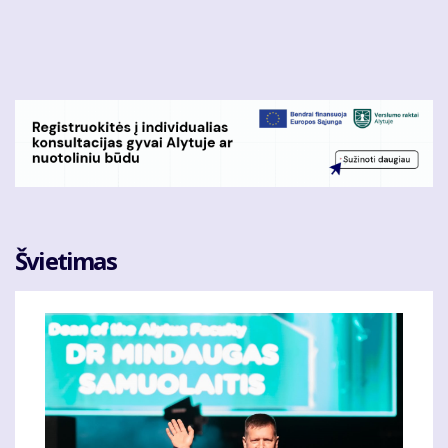
Pereiti
į
pagrindinį
turinį
Švietimas