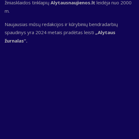
žiniasklaidos tinklapių
Alytausnaujienos.lt
leidėja nuo 2000
m.
Naujausias mūsų redakcijos ir kūrybinių bendradarbių
spaudinys yra 2024 metais pradėtas leisti
„Alytaus
žurnalas“.