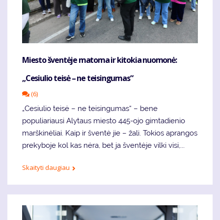
Miesto šventėje matoma ir kitokia nuomonė:
„Cesiulio teisė – ne teisingumas“
(6)
„Cesiulio teisė – ne teisingumas“ – bene
populiariausi Alytaus miesto 445-ojo gimtadienio
marškinėliai. Kaip ir šventė jie – žali. Tokios aprangos
prekyboje kol kas nėra, bet ja šventėje vilki visi,...
Skaityti daugiau