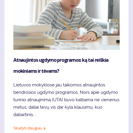
Atnaujintos ugdymo programos: ką tai reiškia
mokiniams ir tėvams?
Lietuvos mokyklose jau taikomos atnaujintos
bendrosios ugdymo programos. Nors apie ugdymo
turinio atnaujinimą (UTA) buvo kalbama ne vienerius
metus, daliai tėvų vis dar kyla klausimų, kuo
dabartinis...
Skaityti daugiau