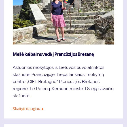
Meilė kalbai nuvedė į Prancūzijos Bretanę
Aštuonios mokytojos iš Lietuvos buvo atrinktos
stažuotei Prancūzijoje. Liepą lankiausi mokymų
centre „CIEL Bretagne“ Prancūzijos Bretanės
regione, Le Relecq-Kerhuon mieste. Dviejų savaičių
stažuotė...
Skaityti daugiau