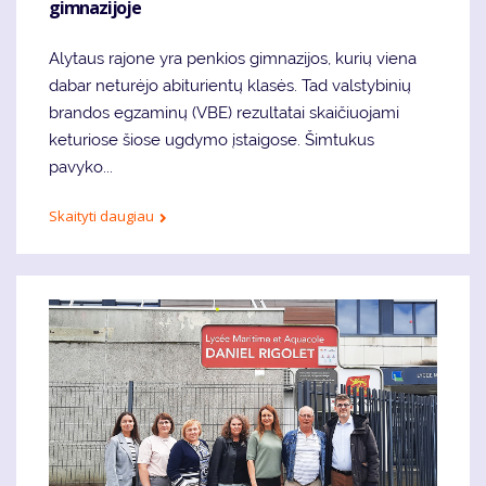
gimnazijoje
Alytaus rajone yra penkios gimnazijos, kurių viena
dabar neturėjo abiturientų klasės. Tad valstybinių
brandos egzaminų (VBE) rezultatai skaičiuojami
keturiose šiose ugdymo įstaigose. Šimtukus
pavyko...
Skaityti daugiau