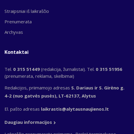
Straipsniai iš laikraščio
Prenumerata
Archyvas
Kontaktai
Tel.
0 315 51449
(redakcija, žurnalistai). Tel.
0 315 51956
(prenumerata, reklama, skelbimai)
Redakcijos, priimamojo adresas
S. Dariaus ir S. Girėno g.
4-2 (nuo gatvės pusės), LT-62137, Alytus
El. pašto adresas
laikrastis@alytausnaujienos.lt
Daugiau informacijos
Laikraščio prenumerata priimama „Perlo“ terminaluose,