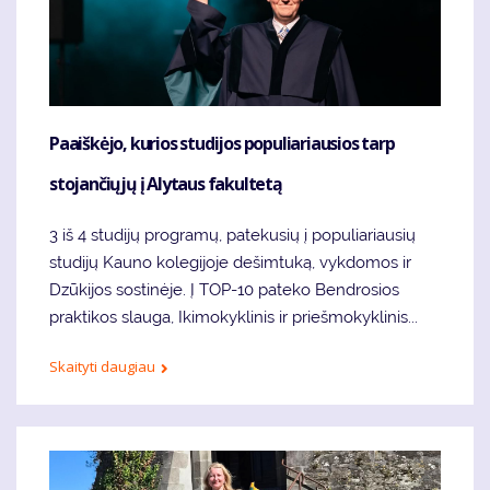
Paaiškėjo, kurios studijos populiariausios tarp
stojančiųjų į Alytaus fakultetą
3 iš 4 studijų programų, patekusių į populiariausių
studijų Kauno kolegijoje dešimtuką, vykdomos ir
Dzūkijos sostinėje. Į TOP-10 pateko Bendrosios
praktikos slauga, Ikimokyklinis ir priešmokyklinis...
Skaityti daugiau