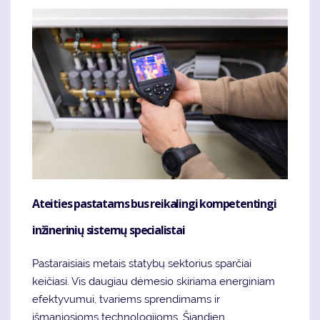
Ateities pastatams bus reikalingi kompetentingi
inžinerinių sistemų specialistai
Pastaraisiais metais statybų sektorius sparčiai
keičiasi. Vis daugiau dėmesio skiriama energiniam
efektyvumui, tvariems sprendimams ir
išmaniosioms technologijoms. Šiandien