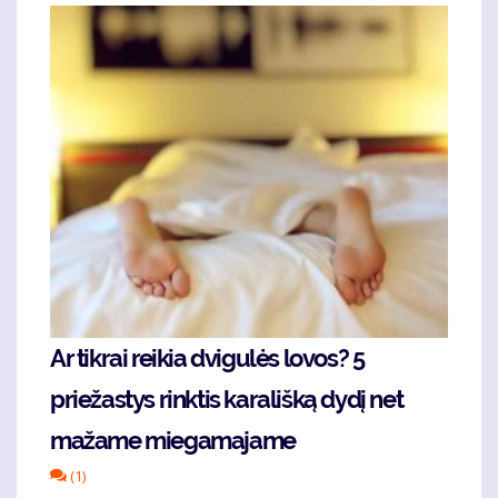
Ar tikrai reikia dvigulės lovos? 5
priežastys rinktis karališką dydį net
mažame miegamajame
(1)