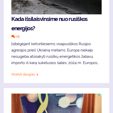
Kada išsilaisvinsime nuo rusiškos
energijos?
(4)
Įsibėgėjant ketvirtiesiems visapusiškos Rusijos
agresijos prieš Ukrainą metams, Europa niekaip
nesugeba atsisakyti rusiškų energetikos žaliavų
importo iš karą sukėlusios šalies. 2024 m. Europos...
Skaityti daugiau