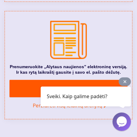
Prenumeruokite „Alytaus naujienos” elektroninę versiją.
Ir kas rytą laikraštį gausite į savo el. pašto dėžutę.
Prenumeruoti el. versiją
Sveiki. Kaip galime padėti?
Peržiūrėti visą leidinių archyvą