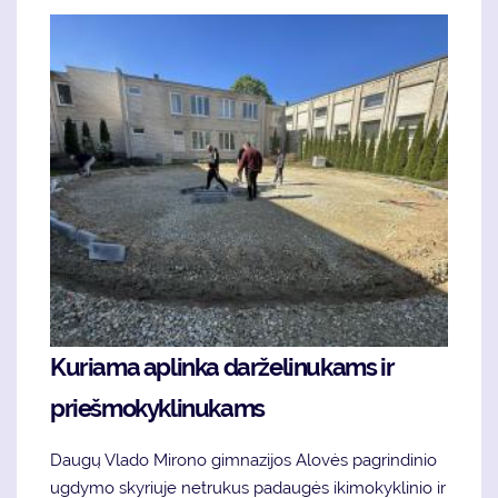
Kuriama aplinka darželinukams ir
priešmokyklinukams
Daugų Vlado Mirono gimnazijos Alovės pagrindinio
ugdymo skyriuje netrukus padaugės ikimokyklinio ir