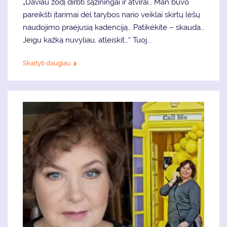
„Daviau žodį dirbti sąžiningai ir atvirai… Man buvo
pareikšti įtarimai dėl tarybos nario veiklai skirtų lėšų
naudojimo praėjusią kadenciją… Patikėkite – skauda…
Jeigu kažką nuvyliau, atleiskit…“ Tuoj...
Skaityti daugiau