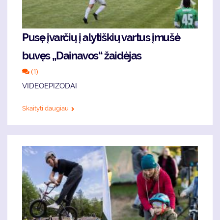
Pusę įvarčių į alytiškių vartus įmušė
buvęs „Dainavos“ žaidėjas
(1)
VIDEOEPIZODAI
Skaityti daugiau