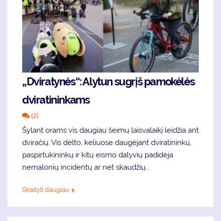
„Dviratynės“: Alytun sugrįš pamokėlės
dviratininkams
(2)
Šylant orams vis daugiau šeimų laisvalaikį leidžia ant
dviračių. Vis dėlto, keliuose daugėjant dviratininkų,
paspirtukininkų ir kitų eismo dalyvių padidėja
nemalonių incidentų ar net skaudžių...
Skaityti daugiau