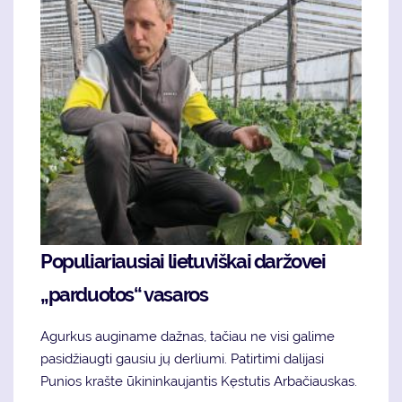
Populiariausiai lietuviškai daržovei
„parduotos“ vasaros
Agurkus auginame dažnas, tačiau ne visi galime
pasidžiaugti gausiu jų derliumi. Patirtimi dalijasi
Punios krašte ūkininkaujantis Kęstutis Arbačiauskas.