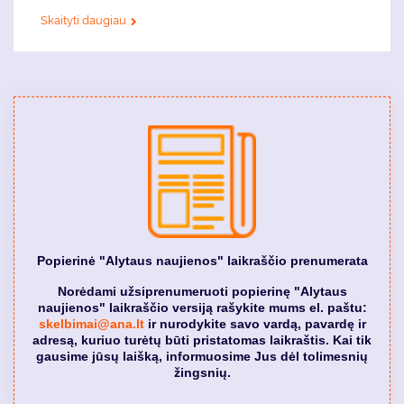
Skaityti daugiau
Popierinė "Alytaus naujienos" laikraščio prenumerata
Norėdami užsiprenumeruoti popierinę "Alytaus
naujienos" laikraščio versiją rašykite mums el. paštu:
skelbimai@ana.lt
ir nurodykite savo vardą, pavardę ir
adresą, kuriuo turėtų būti pristatomas laikraštis. Kai tik
gausime jūsų laišką, informuosime Jus dėl tolimesnių
žingsnių.