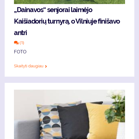
„Dainavos“ senjorai laimėjo
Kaišiadorių turnyrą, o Vilniuje finišavo
antri
(1)
FOTO
Skaityti daugiau