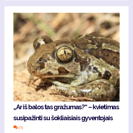
„Ar iš balos tas gražumas?“ – kvietimas
susipažinti su šokliaisiais gyventojais
(1)