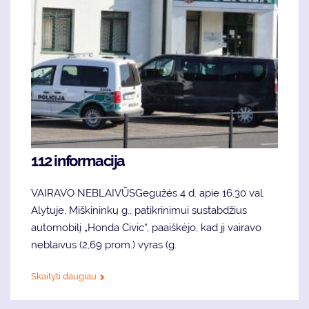
112 informacija
VAIRAVO NEBLAIVŪSGegužės 4 d. apie 16.30 val.
Alytuje, Miškininkų g., patikrinimui sustabdžius
automobilį „Honda Civic“, paaiškėjo, kad jį vairavo
neblaivus (2,69 prom.) vyras (g.
Skaityti daugiau