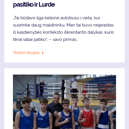
pasitiko ir Lurde
„Tai būdavo ilga kelionė autobusu į vietą, kur
susirinkę daug maldininkų. Man tai buvo neįprastas,
iš kasdienybės konteksto iškrentantis dalykas, kuris
tikrai labai patiko“, – savo pirmas...
Skaityti daugiau