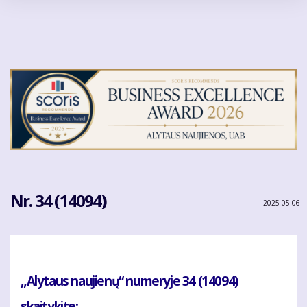
Pereiti
į
pagrindinį
turinį
Nr. 34 (14094)
2025-05-06
„Alytaus naujienų“ numeryje 34 (14094)
skaitykite: