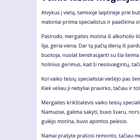
At­vy­kus į vie­tą, tam­sio­je laip­ti­nė­je prie bu­
ma­lo­niai pri­ima spe­cia­lis­tus ir pa­aiš­ki­na s
Pa­si­ro­do, mer­gai­tės mo­ti­na iš al­ko­ho­lio l
li­ja, ge­ria vie­na. Dar tą pa­čią die­ną iš par­d
buo­to­ja, nuo­lat ben­drau­jan­ti su šia šei­ma. 
ho­li­nius gė­ri­mus, kad ši ne­si­svai­gin­tų, ta­či
Kol vai­ko tei­sių spe­cia­lis­tai vie­šė­jo pas šei­
Kiek vė­liau ji ne­by­liai pra­vir­ko, ta­čiau ir to­l
Mer­gai­tės krikš­ta­tė­vis vai­ko tei­sių spe­cia­li
Na­muo­se, ga­li­ma sa­ky­ti, bu­vo šva­ru, nors 
gu­lė­jo mo­ti­na, bu­vo ap­im­tos pe­lė­sio.
Na­mai pra­šy­te pra­šo­si re­mon­to, ta­čiau me