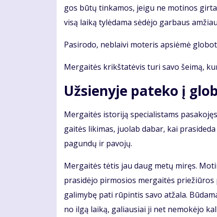
gos bū­tų tin­ka­mos, jei­gu ne mo­ti­nos gir­ta­
vi­są lai­ką ty­lė­da­ma sė­dė­jo gar­baus am­žia
Pa­si­ro­do, ne­blai­vi mo­te­ris ap­si­ė­mė glo­bo­
Mer­gai­tės krikš­ta­tė­vis tu­ri sa­vo šei­mą, ku
Už­sie­ny­je pa­te­ko į glo
Mer­gai­tės is­to­ri­ją spe­cia­lis­tams pa­sa­k
gai­tės li­ki­mas, juo­lab da­bar, kai pra­si­de­
pa­gun­dų ir pa­vo­jų.
Mer­gai­tės tė­tis jau daug me­tų mi­ręs. Mo­ti­na
pra­si­dė­jo pir­mo­sios mer­gai­tės prie­žiū­ro
ga­li­my­bę pa­ti rū­pin­tis sa­vo at­ža­la. Bū­da
no il­gą lai­ką, ga­liau­siai ji net ne­mo­kė­jo kal­