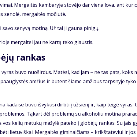
vi­mai. Mer­gai­tės kam­ba­ry­je sto­vė­jo dar vie­na lo­va, ant ku­ri
us se­no­lė, mer­gai­tės mo­čiu­tė.
ti sa­vo se­ny­vą mo­ti­ną. Už tai ji gau­na pi­ni­gų.
­rio­je mer­gai­tei jau ne kar­tą te­ko glaus­tis.
­bė­jų ran­kas
o­jęs vy­ras bu­vo nuo­šir­dus. Ma­tė­si, kad jam – ne tas pats, koks
da pa­aug­lys­tės am­žius ir bū­tent šia­me am­žiaus tarps­ny­je ty­ko
 ka­dai­se bu­vo iš­vy­ku­si dirb­ti į už­sie­nį ir, kaip tei­gė vy­ras, 
s pro­ble­mos. Tą­kart dėl pro­ble­mų su al­ko­ho­liu mo­ti­na pra­ra­
­ma vos ke­lių me­tu­kų ma­žy­lė pa­te­ko į glo­bė­jų ran­kas. Su jais g
bė­ti lie­tu­viš­kai. Mer­gai­tės gi­mi­nai­čiams – krikš­ta­tė­viui ir jos