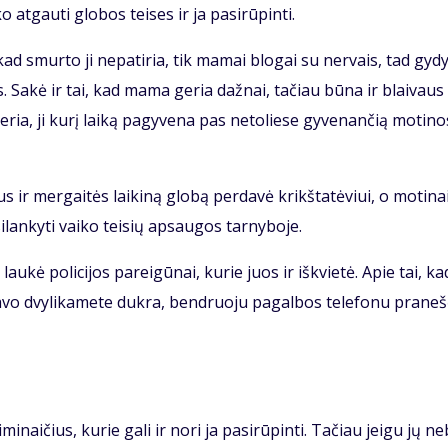
o at­gau­ti glo­bos tei­ses ir ja pa­si­rū­pin­ti.
 kad smur­to ji ne­pa­ti­ria, tik ma­mai blo­gai su ner­vais, tad gy­dy
us. Sa­kė ir tai, kad ma­ma ge­ria daž­nai, ta­čiau bū­na ir blai­vaus
ria, ji ku­rį lai­ką pa­gy­ve­na pas ne­to­lie­se gy­ve­nan­čią mo­ti­no
tus ir mer­gai­tės lai­ki­ną glo­bą per­da­vė krikš­ta­tė­viui, o mo­ti­n
i­lan­ky­ti vai­ko tei­sių ap­sau­gos tar­ny­bo­je.
 lau­kė po­li­ci­jos pa­rei­gū­nai, ku­rie juos ir iš­kvie­tė. Apie tai, ka
i sa­vo dvy­li­ka­me­te duk­ra, ben­druo­ju pa­gal­bos te­le­fo­nu pra­ne­
mi­nai­čius, ku­rie ga­li ir no­ri ja pa­si­rū­pin­ti. Ta­čiau jei­gu jų ne