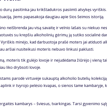
to du­rų pa­si­tin­ka jau krikš­ta­duk­ros pa­si­im­ti at­vy­kęs vy­riš­kis.
i­tu­a­ci­ją, jiems pa­pa­sa­ko­ja dau­giau apie šios šei­mos is­to­ri­ją.
iū­no ne­iš­bren­da jau vi­są sa­vai­tę ir vel­nio la­šais su nie­kuo ne­s
uo­tu­vės su krep­šiu al­ko­ho­li­nių gė­ri­mų ją su­ti­ko so­cia­li­nė da
Vy­riš­kis mi­nė­jo, kad dar­buo­to­ja pra­šė mo­ters jai ati­duo­ti al
au ar­šiai nu­si­tei­ku­si mo­te­ris ne­bu­vo lin­ku­si pa­klus­ti.
mą, mo­te­ris tik gu­lė­jo lo­vo­je ir ne­ju­dė­da­ma žiū­rė­jo į vie­ną ta
iau li­ko dryb­so­ti lo­vo­je.
s­tams pa­ro­dė vir­tu­vė­je su­kaup­tą al­ko­ho­lio bu­te­lių ko­lek­ci­ją
ap­link ir tvy­ro­jo pe­lė­sio kva­pas, o sie­nos ta­me kam­ba­ry­je, 
r­gai­tės kam­ba­rys – švie­sus, tvar­kin­gas. Tar­si gy­ve­ni­mo są­l