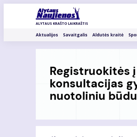
Pereiti
į
pagrindinį
ALYTAUS KRAŠTO LAIKRAŠTIS
turinį
Rubrikos
Aktualijos
Savaitgalis
Aldutės kraitė
Spo