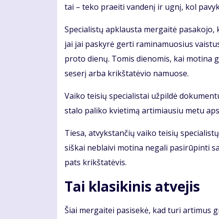
tai – te­ko pra­ei­ti van­de­nį ir ug­nį, kol pa­vy­k
Spe­cia­lis­tų ap­klaus­ta mer­gai­tė pa­sa­ko­jo,
jai jai pa­sky­rė ger­ti ra­mi­na­muo­sius vais­t
pro­to die­nų. To­mis die­no­mis, kai mo­ti­na ge­
se­se­rį ar­ba krikš­ta­tė­vio na­muo­se.
Vai­ko tei­sių spe­cia­lis­tai už­pil­dė do­ku­men­
sta­lo pa­li­ko kvie­ti­mą ar­ti­miau­siu me­tu ap­s
Tie­sa, at­vyks­tan­čių vai­ko tei­sių spe­cia­lis­tų
siš­kai ne­blai­vi mo­ti­na ne­ga­li pa­si­rū­pin­t
pats krikš­ta­tė­vis.
Tai kla­si­ki­nis at­ve­jis
Šiai mer­gai­tei pa­si­se­kė, kad tu­ri ar­ti­mus gi­