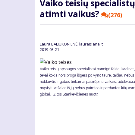
Vai­ko tei­sių spe­cia­lis­tų
at­im­ti vai­kus?
(276)
Laura BALIUKONIENĖ, laura@ana.lt
2019-03-21
Vaiko teisių apsaugos specialistai paneigė faktą, kad net
tėvai kokia nors proga išgers po vyno taurę, tačiau nebus 
neblaivūs ir gebės tinkamai pasirūpinti vaikais, adekvačiai
mąstyti, atžalos iš jų nebus paimtos ir perduotos kitų as
globai. Zi­tos Stan­ke­vi­čie­nės nuotr.