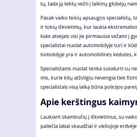
tų, ta­da ją tek­tų vež­ti į lai­ki­nų glo­bė­jų na­
Pa­sak vai­ko tei­sių ap­sau­gos spe­cia­lis­tų, tai 
ir to­kių iš­kvie­ti­mų, kur lau­kia eks­tre­ma­lios
kiais at­ve­jais vi­si jie pir­miau­sia ve­ža­mi į g
spe­cia­lis­tai nuo­lat au­to­mo­bi­ly­je tu­ri ir kū
to­mo­bi­ly­je yra ir au­to­mo­bi­li­nės kė­du­tės
Spe­cia­lis­tams nuo­lat ten­ka su­si­dur­ti su ne­b
mis, ku­rie ki­tų at­žvil­giu ne­ven­gia tiek fi­zi­
spe­cia­lis­tais vi­są lai­ką bū­na po­li­ci­jos pa­r
Apie kerš­tin­gus kai­my­
Lau­kiant skam­bu­čių į iš­kvie­ti­mus, su vai­ko 
pa­lie­čia la­bai skau­džiai ir vie­šo­jo­je erd­vė­j