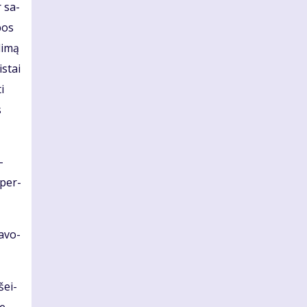
r sa­
­bos
li­mą
s­tai
ti
s
­
r per­
a­vo­
šei­