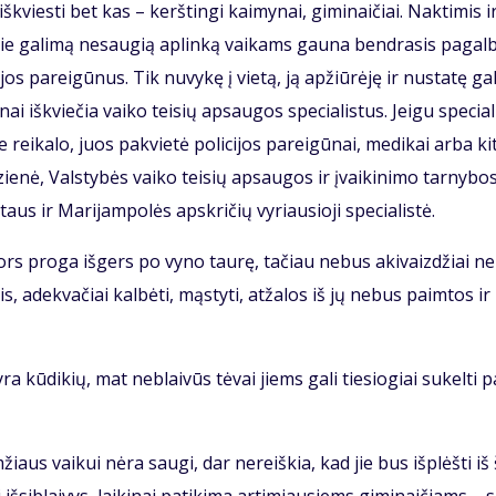
 iš­kvies­ti bet kas – kerš­tin­gi kai­my­nai, gi­mi­nai­čiai. Nak­ti­mis i
apie ga­li­mą ne­sau­gią ap­lin­ką vai­kams gau­na ben­dra­sis pa­gal
i­jos pa­rei­gū­nus. Tik nu­vy­kę į vie­tą, ją ap­žiū­rė­ję ir nu­sta­tę ga­
 iš­kvie­čia vai­ko tei­sių ap­sau­gos spe­cia­lis­tus. Jei­gu spe­cia­li
e rei­ka­lo, juos pa­kvie­tė po­li­ci­jos pa­rei­gū­nai, me­di­kai ar­ba ki­
­dzie­nė, Vals­ty­bės vai­ko tei­sių ap­sau­gos ir įvai­ki­ni­mo tar­ny­bo
taus ir Ma­ri­jam­po­lės ap­skri­čių vy­riau­sio­ji spe­cia­lis­tė.
 nors pro­ga iš­gers po vy­no tau­rę, ta­čiau ne­bus aki­vaiz­džiai ne
is, adek­va­čiai kal­bė­ti, mąs­ty­ti, at­ža­los iš jų ne­bus pa­im­tos i
 yra kū­di­kių, mat ne­blai­vūs tė­vai jiems ga­li tie­sio­giai su­kel­ti p
žiaus vai­kui nė­ra sau­gi, dar ne­reiš­kia, kad jie bus iš­plėš­ti iš 