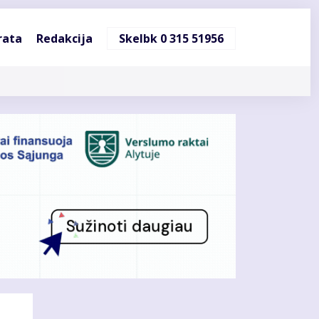
ndinė
rata
Redakcija
Skelbk 0 315 51956
cija