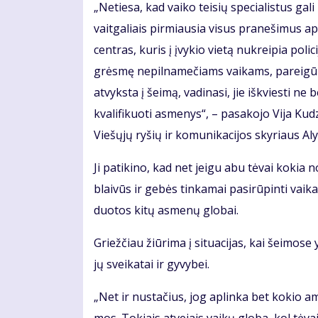
„Ne­tie­sa, kad vai­ko tei­sių spe­cia­lis­tus ga­li
vait­ga­liais pir­miau­sia vi­sus pra­ne­ši­mus 
cen­tras, ku­ris į įvy­kio vie­tą nu­krei­pia po­li­c
grės­mę ne­pil­na­me­čiams vai­kams, pa­rei­gū­nai
at­vyks­ta į šei­mą, va­di­na­si, jie iš­kvies­ti ne b
kva­li­fi­kuo­ti as­me­nys“, – pa­sa­ko­jo Vi­ja Ku
Vie­šų­jų ry­šių ir ko­mu­ni­ka­ci­jos sky­riaus Aly­
Ji pa­ti­ki­no, kad net jei­gu abu tė­vai ko­kia
blai­vūs ir ge­bės tin­ka­mai pa­si­rū­pin­ti vai­ka
duo­tos ki­tų as­me­nų glo­bai.
Griež­čiau žiū­ri­ma į si­tu­a­ci­jas, kai šei­mo­se
jų svei­ka­tai ir gy­vy­bei.
„Net ir nu­sta­čius, jog ap­lin­ka bet ko­kio am­