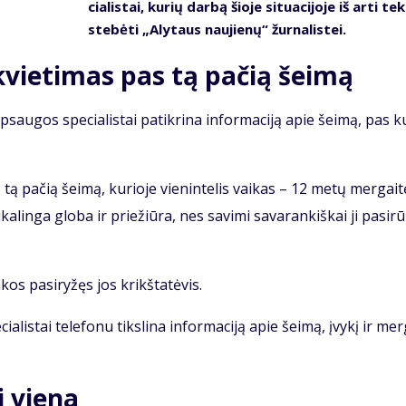
cia­lis­tai, ku­rių dar­bą šio­je si­tu­a­ci­jo­je iš ar­ti te­
ste­bė­ti „Aly­taus nau­jie­nų“ žur­na­lis­tei.
­kvie­ti­mas pas tą pa­čią šei­mą
ap­sau­gos spe­cia­lis­tai pa­tik­ri­na in­for­ma­ci­ją apie šei­mą, pas k
tą pa­čią šei­mą, ku­rio­je vie­nin­te­lis vai­kas – 12 me­tų mer­gai­t
ka­lin­ga glo­ba ir prie­žiū­ra, nes sa­vi­mi sa­va­ran­kiš­kai ji pa­si­rū
kos pa­si­ry­žęs jos krikš­ta­tė­vis.
ia­lis­tai te­le­fo­nu tiks­li­na in­for­ma­ci­ją apie šei­mą, įvy­kį ir mer
i vie­na