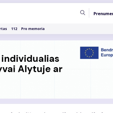
Pagri
Prenume
naviga
rtas
112
Pro memoria