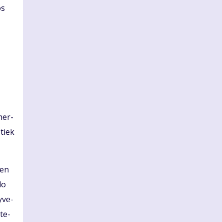
os
 mer­
 tiek
ten
do
y­ve­
 te­