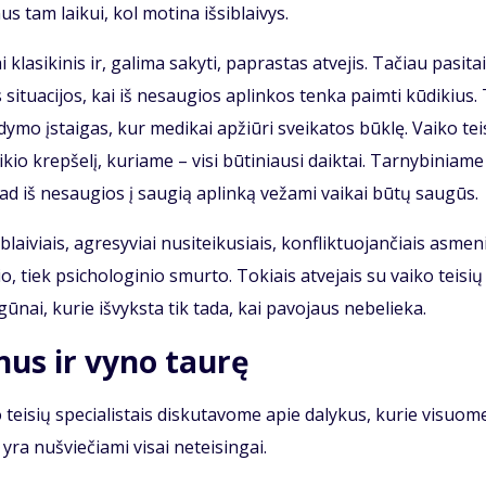
mus tam lai­kui, kol mo­ti­na iš­si­blai­vys.
kla­si­ki­nis ir, ga­li­ma sa­ky­ti, pa­pras­tas at­ve­jis. Ta­čiau pa­si­ta
 si­tu­a­ci­jos, kai iš ne­sau­gios ap­lin­kos ten­ka pa­im­ti kū­di­kius.
y­dy­mo įstai­gas, kur me­di­kai ap­žiū­ri svei­ka­tos būk­lę. Vai­ko tei
­di­kio krep­še­lį, ku­ria­me – vi­si bū­ti­niau­si daik­tai. Tar­ny­bi­nia­m
, kad iš ne­sau­gios į sau­gią ap­lin­ką ve­ža­mi vai­kai bū­tų sau­gūs.
lai­viais, ag­re­sy­viai nu­si­tei­ku­siais, kon­flik­tuo­jan­čiais as­me­n
nio, tiek psi­cho­lo­gi­nio smur­to. To­kiais at­ve­jais su vai­ko tei­sių
ei­gū­nai, ku­rie iš­vyks­ta tik ta­da, kai pa­vo­jaus ne­be­lie­ka.
nus ir vy­no tau­rę
tei­sių spe­cia­lis­tais dis­ku­ta­vo­me apie da­ly­kus, ku­rie vi­suo­m
e yra nu­švie­čia­mi vi­sai ne­tei­sin­gai.