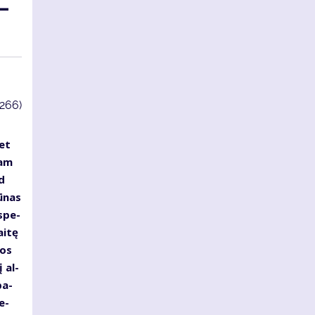
 –
3266)
met
iam
ad
ū­nas
 spe­
i­tę
jos
į al­
pa­
pe­