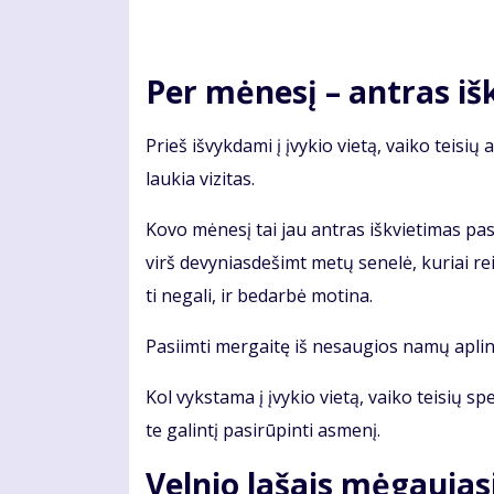
Per mė­ne­sį – ant­ras iš
Prieš iš­vyk­da­mi į įvy­kio vie­tą, vai­ko tei­sių 
lau­kia vi­zi­tas.
Ko­vo mė­ne­sį tai jau ant­ras iš­kvie­ti­mas pas 
virš de­vy­nias­de­šimt me­tų se­ne­lė, ku­riai rei­
ti ne­ga­li, ir be­dar­bė mo­ti­na.
Pa­si­im­ti mer­gai­tę iš ne­sau­gios na­mų ap­lin­
Kol vyks­ta­ma į įvy­kio vie­tą, vai­ko tei­sių spe­c
te ga­lin­tį pa­si­rū­pin­ti as­me­nį.
Vel­nio la­šais mė­gau­ja­s