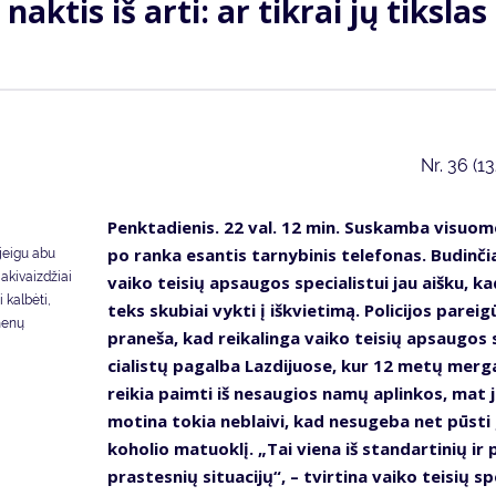
 nak­tis iš ar­ti: ar tik­rai jų tiks­las
Nr.
36 (1
Penk­ta­die­nis. 22 val. 12 min. Su­skam­ba vi­suo­
po ran­ka esan­tis tar­ny­bi­nis te­le­fo­nas. Bu­din­č
 jeigu abu
akivaizdžiai
vai­ko tei­sių ap­sau­gos spe­cia­lis­tui jau aiš­ku, k
 kalbėti,
teks sku­biai vyk­ti į iš­kvie­ti­mą. Po­li­ci­jos pa­rei­g
menų
pra­ne­ša, kad rei­ka­lin­ga vai­ko tei­sių ap­sau­gos
cia­lis­tų pa­gal­ba Laz­di­juo­se, kur 12 me­tų mer­ga
rei­kia pa­im­ti iš ne­sau­gios na­mų ap­lin­kos, mat 
mo­ti­na to­kia ne­blai­vi, kad ne­su­ge­ba net pūs­ti 
ko­ho­lio ma­tuok­lį. „Tai vie­na iš stan­dar­ti­nių ir 
pras­tes­nių si­tu­a­ci­jų“, – tvir­ti­na vai­ko tei­sių s