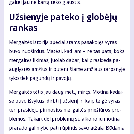
gai­tei jau ne kar­tą te­ko glaus­tis.
Už­sie­ny­je pa­te­ko į glo­bė­jų
ran­kas
Mer­gai­tės is­to­ri­ją spe­cia­lis­tams pa­sa­ko­jęs vy­ras
bu­vo nuo­šir­dus. Ma­tė­si, kad jam – ne tas pats, koks
mer­gai­tės li­ki­mas, juo­lab da­bar, kai pra­si­de­da pa­
aug­lys­tės am­žius ir bū­tent šia­me am­žiaus tarps­ny­je
ty­ko tiek pa­gun­dų ir pa­vo­jų.
Mer­gai­tės tė­tis jau daug me­tų mi­ręs. Mo­ti­na ka­dai­
se bu­vo iš­vy­ku­si dirb­ti į už­sie­nį ir, kaip tei­gė vy­ras,
ten pra­si­dė­jo pir­mo­sios mer­gai­tės prie­žiū­ros pro­
ble­mos. Tą­kart dėl pro­ble­mų su al­ko­ho­liu mo­ti­na
pra­ra­do ga­li­my­bę pa­ti rū­pin­tis sa­vo at­ža­la. Bū­da­ma