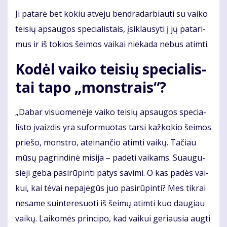
Ji pa­ta­rė bet ko­kiu at­ve­ju ben­dra­dar­biau­ti su vai­ko
tei­sių ap­sau­gos spe­cia­lis­tais, įsi­klau­sy­ti į jų pa­ta­ri­
mus ir iš to­kios šei­mos vai­kai nie­ka­da ne­bus at­im­ti.
Ko­dėl vai­ko tei­sių spe­cia­lis­
tai ta­po „monst­rais“?
„Da­bar vi­suo­me­nė­je vai­ko tei­sių ap­sau­gos spe­cia­
lis­to įvaiz­dis yra su­for­muo­tas tar­si kaž­ko­kio šei­mos
prie­šo, monst­ro, at­ei­nan­čio at­im­ti vai­kų. Ta­čiau
mū­sų pa­grin­di­nė mi­si­ja – pa­dė­ti vai­kams. Su­au­gu­
sie­ji ge­ba pa­si­rū­pin­ti pa­tys sa­vi­mi. O kas pa­dės vai­
kui, kai tė­vai ne­pa­jė­gūs juo pa­si­rū­pin­ti? Mes tik­rai
ne­sa­me su­in­te­re­suo­ti iš šei­mų at­im­ti kuo dau­giau
vai­kų. Lai­ko­mės prin­ci­po, kad vai­kui ge­riau­sia aug­ti