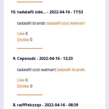
tadalafil side…
- 2022-04-16 - 17:53
tadalafil brands
tadalafil cost walmart
Komentaras
Like
0
Dislike
0
Cepesudc
- 2022-04-16 - 12:23
tadalafil cost walmart
tadalafil brands
Komentaras
Like
0
Dislike
0
raifffekzzqx
- 2022-04-16 - 08:39