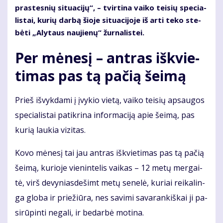
pras­tes­nių si­tu­a­ci­jų“, – tvir­ti­na vai­ko tei­sių spe­cia­
lis­tai, ku­rių dar­bą šio­je si­tu­a­ci­jo­je iš ar­ti te­ko ste­
bė­ti „Aly­taus nau­jie­nų“ žur­na­lis­tei.
Per mė­ne­sį – ant­ras iš­kvie­
ti­mas pas tą pa­čią šei­mą
Prieš iš­vyk­da­mi į įvy­kio vie­tą, vai­ko tei­sių ap­sau­gos
spe­cia­lis­tai pa­tik­ri­na in­for­ma­ci­ją apie šei­mą, pas
ku­rią lau­kia vi­zi­tas.
Ko­vo mė­ne­sį tai jau ant­ras iš­kvie­ti­mas pas tą pa­čią
šei­mą, ku­rio­je vie­nin­te­lis vai­kas – 12 me­tų mer­gai­
tė, virš de­vy­nias­de­šimt me­tų se­ne­lė, ku­riai rei­ka­lin­
ga glo­ba ir prie­žiū­ra, nes sa­vi­mi sa­va­ran­kiš­kai ji pa­
si­rū­pin­ti ne­ga­li, ir be­dar­bė mo­ti­na.