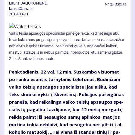
Laura BALIUKONIENĖ,
Nr.
36 (13266)
laura@ana.lt
2019-03-21
Vaiko teisių apsaugos specialistai paneigė faktą, kad net jeigu abu
tėvai kokia nors proga išgers po vyno taurę, tačiau nebus akivaizdžiai
neblaivūs ir gebės tinkamai pasirūpinti vaikais, adekvačiai kalbėti,
mąstyti, atžalos iš jų nebus paimtos ir perduotos kitų asmenų globai.
Zi­tos Stan­ke­vi­čie­nės nuotr.
Penk­ta­die­nis. 22 val. 12 min. Su­skam­ba vi­suo­met
po ran­ka esan­tis tar­ny­bi­nis te­le­fo­nas. Bu­din­čiam
vai­ko tei­sių ap­sau­gos spe­cia­lis­tui jau aiš­ku, kad
teks sku­biai vyk­ti į iš­kvie­ti­mą. Po­li­ci­jos pa­rei­gū­nas
pra­ne­ša, kad rei­ka­lin­ga vai­ko tei­sių ap­sau­gos spe­
cia­lis­tų pa­gal­ba Laz­di­juo­se, kur 12 me­tų mer­gai­tę
rei­kia pa­im­ti iš ne­sau­gios na­mų ap­lin­kos, mat jos
mo­ti­na to­kia ne­blai­vi, kad ne­su­ge­ba net pūs­ti į al­
ko­ho­lio ma­tuok­lį. „Tai vie­na iš stan­dar­ti­nių ir pa­