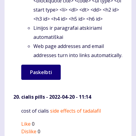
<blockquote cite> <code> <ul type> <ol
start type> <li> <dl> <dt> <dd> <h2 id>
<h3 id> <h4 id> <h5 id> <h6 id>
Linijos ir paragrafai atskiriami
automatiškai
Web page addresses and email
addresses turn into links automatically.
cialis pills
- 2022-04-20 - 11:14
cost of cialis
side effects of tadalafil
Komentaras
Like
0
Dislike
0