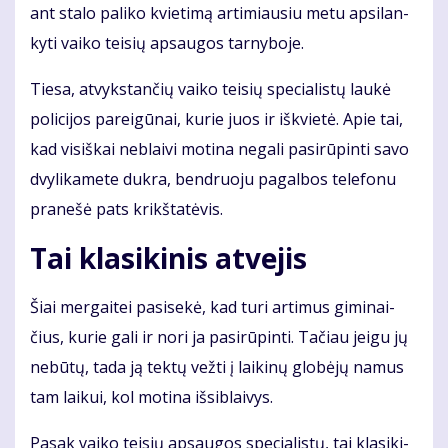
ant sta­lo pa­li­ko kvie­ti­mą ar­ti­miau­siu me­tu ap­si­lan­
ky­ti vai­ko tei­sių ap­sau­gos tar­ny­bo­je.
Tie­sa, at­vyks­tan­čių vai­ko tei­sių spe­cia­lis­tų lau­kė
po­li­ci­jos pa­rei­gū­nai, ku­rie juos ir iš­kvie­tė. Apie tai,
kad vi­siš­kai ne­blai­vi mo­ti­na ne­ga­li pa­si­rū­pin­ti sa­vo
dvy­li­ka­me­te duk­ra, ben­druo­ju pa­gal­bos te­le­fo­nu
pra­ne­šė pats krikš­ta­tė­vis.
Tai kla­si­ki­nis at­ve­jis
Šiai mer­gai­tei pa­si­se­kė, kad tu­ri ar­ti­mus gi­mi­nai­
čius, ku­rie ga­li ir no­ri ja pa­si­rū­pin­ti. Ta­čiau jei­gu jų
ne­bū­tų, ta­da ją tek­tų vež­ti į lai­ki­nų glo­bė­jų na­mus
tam lai­kui, kol mo­ti­na iš­si­blai­vys.
Pa­sak vai­ko tei­sių ap­sau­gos spe­cia­lis­tų, tai kla­si­ki­