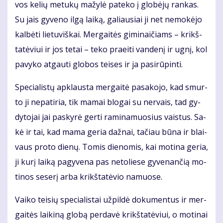
vos ke­lių me­tu­kų ma­žy­lė pa­te­ko į glo­bė­jų ran­kas.
Su jais gy­ve­no il­gą lai­ką, ga­liau­siai ji net ne­mo­kė­jo
kal­bė­ti lie­tu­viš­kai. Mer­gai­tės gi­mi­nai­čiams – krikš­
ta­tė­viui ir jos te­tai – te­ko pra­ei­ti van­de­nį ir ug­nį, kol
pa­vy­ko at­gau­ti glo­bos tei­ses ir ja pa­si­rū­pin­ti.
Spe­cia­lis­tų ap­klaus­ta mer­gai­tė pa­sa­ko­jo, kad smur­
to ji ne­pa­ti­ria, tik ma­mai blo­gai su ner­vais, tad gy­
dy­to­jai jai pa­sky­rė ger­ti ra­mi­na­muo­sius vais­tus. Sa­
kė ir tai, kad ma­ma ge­ria daž­nai, ta­čiau bū­na ir blai­
vaus pro­to die­nų. To­mis die­no­mis, kai mo­ti­na ge­ria,
ji ku­rį lai­ką pa­gy­ve­na pas ne­to­lie­se gy­ve­nan­čią mo­
ti­nos se­se­rį ar­ba krikš­ta­tė­vio na­muo­se.
Vai­ko tei­sių spe­cia­lis­tai už­pil­dė do­ku­men­tus ir mer­
gai­tės lai­ki­ną glo­bą per­da­vė krikš­ta­tė­viui, o mo­ti­nai