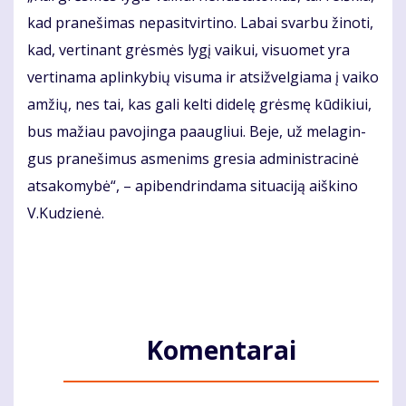
kad pra­ne­ši­mas nepa­si­tvir­ti­no. La­bai svar­bu ži­no­ti,
kad, ver­ti­nant grės­mės ly­gį vai­kui, vi­suo­met yra
ver­ti­na­ma ap­lin­ky­bių vi­su­ma ir at­si­žvel­gia­ma į vai­ko
am­žių, nes tai, kas ga­li kel­ti di­de­lę grės­mę kū­di­kiui,
bus ma­žiau pa­vo­jin­ga pa­aug­liui. Be­je, už me­la­gin­
gus pra­ne­ši­mus as­me­nims gre­sia ad­mi­nist­ra­ci­nė
at­sa­ko­my­bė“, – api­ben­drin­da­ma si­tu­a­ci­ją aiš­ki­no
V.Ku­dzie­nė.
Komentarai