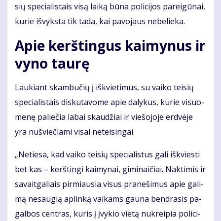
sių spe­cia­lis­tais vi­są lai­ką bū­na po­li­ci­jos pa­rei­gū­nai,
ku­rie iš­vyks­ta tik ta­da, kai pa­vo­jaus ne­be­lie­ka.
Apie kerš­tin­gus kai­my­nus ir
vy­no tau­rę
Lau­kiant skam­bu­čių į iš­kvie­ti­mus, su vai­ko tei­sių
spe­cia­lis­tais dis­ku­ta­vo­me apie da­ly­kus, ku­rie vi­suo­
me­nę pa­lie­čia la­bai skau­džiai ir vie­šo­jo­je erd­vė­je
yra nu­švie­čia­mi vi­sai ne­tei­sin­gai.
„Ne­tie­sa, kad vai­ko tei­sių spe­cia­lis­tus ga­li iš­kvies­ti
bet kas – kerš­tin­gi kai­my­nai, gi­mi­nai­čiai. Nak­ti­mis ir
sa­vait­ga­liais pir­miau­sia vi­sus pra­ne­ši­mus apie ga­li­
mą ne­sau­gią ap­lin­ką vai­kams gau­na ben­dra­sis pa­
gal­bos cen­tras, ku­ris į įvy­kio vie­tą nu­krei­pia po­li­ci­