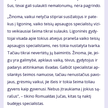
šus, tė­vai ga­li su­lauk­ti ne­ma­lo­nu­mų, nė­ra pa­grin­do.
„Ži­no­ma, vai­kui ne­ty­čia stip­riai su­si­ža­lo­jus ir pa­te­
kus į li­go­ni­nę, vai­ko tei­sių ap­sau­gos spe­cia­lis­tų vi­zi­
to vei­kiau­siai šei­ma tik­rai su­lauks. Li­go­ni­nės gy­dy­
to­jai vi­sa­da apie to­kius at­ve­jus pra­ne­ša vai­ko tei­sių
ap­sau­gos spe­cia­lis­tams, nes to­kia nu­sta­ty­ta tvar­ka.
Ta­čiau tik­rai ne­ver­tė­tų jų bai­min­tis. Ži­no­ma, jie, jei­
gu yra ga­li­my­bė, ap­klaus vai­ką, tė­vus, gy­dy­to­jus ir
pa­da­rys ati­tin­ka­mas iš­va­das. Gal­būt spe­cia­lis­tai ap­
si­lan­kys šei­mos na­muo­se, ta­čiau ne­nu­sta­čius pa­vo­
jaus, grės­mių vai­kui, jie iš­eis ir to­kia šei­ma to­liau
gy­vens kaip gy­ve­nu­si. Ne­bus įtrau­kia­ma į jo­kius są­
ra­šus“, – ti­ki­no Romualdas Jučas, kitas tą naktį
budėjęs specialistas.