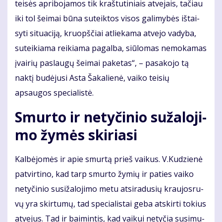
tei­sės ap­ri­bo­ja­mos tik kraš­tu­ti­niais at­ve­jais, ta­čiau
iki tol šei­mai bū­na su­teik­tos vi­sos ga­li­my­bės iš­tai­
sy­ti si­tu­a­ci­ją, kruopš­čiai at­lie­ka­ma at­ve­jo va­dy­ba,
su­tei­kia­ma rei­kia­ma pa­gal­ba, siū­lo­mas ne­mo­ka­mas
įvai­rių pa­slau­gų šei­mai pa­ke­tas“, – pa­sa­ko­jo tą
naktį budėjusi Asta Šakalienė, vaiko teisių
apsaugos specialistė.
Smur­to ir ne­ty­či­nio su­ža­lo­ji­
mo žy­mės ski­ria­si
Kal­bė­jo­mės ir apie smur­tą prieš vai­kus. V.Ku­dzie­nė
pa­tvir­ti­no, kad tarp smur­to žy­mių ir pa­ties vai­ko
ne­ty­či­nio su­si­ža­lo­ji­mo me­tu at­si­ra­du­sių krau­jos­ru­
vų yra skir­tu­mų, tad spe­cia­lis­tai ge­ba at­skir­ti to­kius
at­ve­jus. Tad ir bai­min­tis, kad vai­kui ne­ty­čia su­si­mu­