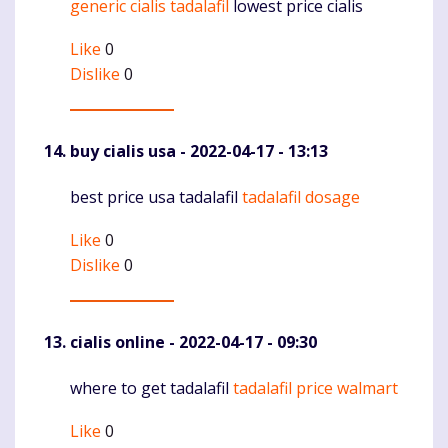
generic cialis tadalafil
lowest price cialis
Komentaras
Like
0
Dislike
0
buy cialis usa
- 2022-04-17 - 13:13
best price usa tadalafil
tadalafil dosage
Komentaras
Like
0
Dislike
0
cialis online
- 2022-04-17 - 09:30
where to get tadalafil
tadalafil price walmart
Komentaras
Like
0