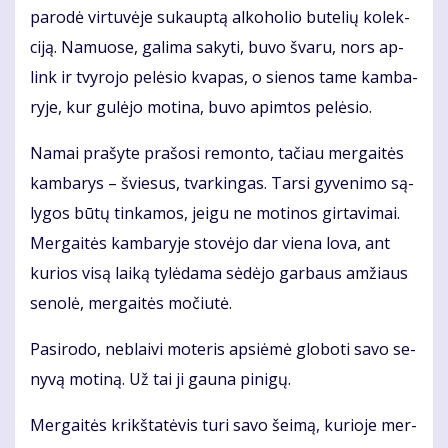
pa­ro­dė vir­tu­vė­je su­kaup­tą al­ko­ho­lio bu­te­lių ko­lek­
ci­ją. Na­muo­se, ga­li­ma sa­ky­ti, bu­vo šva­ru, nors ap­
link ir tvy­ro­jo pe­lė­sio kva­pas, o sie­nos ta­me kam­ba­
ry­je, kur gu­lė­jo mo­ti­na, bu­vo ap­im­tos pe­lė­sio.
Na­mai pra­šy­te pra­šo­si re­mon­to, ta­čiau mer­gai­tės
kam­ba­rys – švie­sus, tvar­kin­gas. Tar­si gy­ve­ni­mo są­
ly­gos bū­tų tin­ka­mos, jei­gu ne mo­ti­nos gir­ta­vi­mai.
Mer­gai­tės kam­ba­ry­je sto­vė­jo dar vie­na lo­va, ant
ku­rios vi­są lai­ką ty­lė­da­ma sė­dė­jo gar­baus am­žiaus
se­no­lė, mer­gai­tės mo­čiu­tė.
Pa­si­ro­do, ne­blai­vi mo­te­ris ap­si­ė­mė glo­bo­ti sa­vo se­
ny­vą mo­ti­ną. Už tai ji gau­na pi­ni­gų.
Mer­gai­tės krikš­ta­tė­vis tu­ri sa­vo šei­mą, ku­rio­je mer­