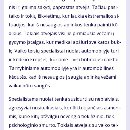
nis ir, ga­li­ma sa­ky­ti, pa­pras­tas at­ve­jis. Ta­čiau pa­si­
tai­ko ir to­kių iš­kvie­ti­mų, kur lau­kia eks­tre­ma­lios si­
tu­a­ci­jos, kai iš ne­sau­gios ap­lin­kos ten­ka pa­im­ti kū­
di­kius. To­kiais at­ve­jais vi­si jie pir­miau­sia ve­ža­mi į
gy­dy­mo įstai­gas, kur me­di­kai ap­žiū­ri svei­ka­tos būk­
lę. Vai­ko tei­sių spe­cia­lis­tai nuo­lat au­to­mo­bi­ly­je tu­ri
ir kū­di­kio krep­še­lį, ku­ria­me – vi­si bū­ti­niau­si daik­tai.
Tar­ny­bi­nia­me au­to­mo­bi­ly­je yra ir au­to­mo­bi­li­nės
kė­du­tės, kad iš ne­sau­gios į sau­gią ap­lin­ką ve­ža­mi
vai­kai bū­tų sau­gūs.
Spe­cia­lis­tams nuo­lat ten­ka su­si­dur­ti su ne­blai­viais,
ag­re­sy­viai nu­si­tei­ku­siais, kon­flik­tuo­jan­čiais as­me­ni­
mis, ku­rie ki­tų at­žvil­giu ne­ven­gia tiek fi­zi­nio, tiek
psi­cho­lo­gi­nio smur­to. To­kiais at­ve­jais su vai­ko tei­