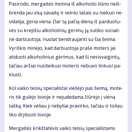
Pa­si­ro­do, mer­gai­tės mo­ti­na iš al­ko­ho­lio liū­no ne­iš­
bren­da jau vi­są sa­vai­tę ir vel­nio la­šais su nie­kuo ne­
si­da­li­ja, ge­ria vie­na. Dar tą pa­čią die­ną iš par­duo­tu­
vės su krep­šiu al­ko­ho­li­nių gė­ri­mų ją su­ti­ko so­cia­li­
nė dar­buo­to­ja, nuo­lat ben­drau­jan­ti su šia šei­ma.
Vy­riš­kis mi­nė­jo, kad dar­buo­to­ja pra­šė mo­ters jai
ati­duo­ti al­ko­ho­li­nius gė­ri­mus, kad ši ne­si­svai­gin­tų,
ta­čiau ar­šiai nu­si­tei­ku­si mo­te­ris ne­bu­vo lin­ku­si pa­
klus­ti.
Kol vai­ko tei­sių spe­cia­lis­tai vie­šė­jo pas šei­mą, mo­te­
ris tik gu­lė­jo lo­vo­je ir ne­ju­dė­da­ma žiū­rė­jo į vie­ną
taš­ką. Kiek vė­liau ji ne­by­liai pra­vir­ko, ta­čiau ir to­liau
li­ko dryb­so­ti lo­vo­je.
Mer­gai­tės krikš­ta­tė­vis vai­ko tei­sių spe­cia­lis­tams