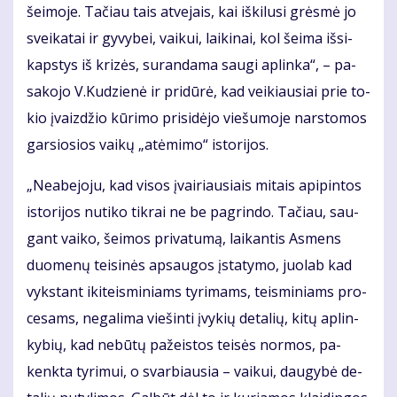
šei­mo­je. Ta­čiau tais at­ve­jais, kai iš­ki­lu­si grės­mė jo
svei­ka­tai ir gy­vy­bei, vai­kui, lai­ki­nai, kol šei­ma iš­si­
kaps­tys iš kri­zės, su­ran­da­ma sau­gi ap­lin­ka“, – pa­
sa­ko­jo V.Ku­dzie­nė ir pri­dū­rė, kad vei­kiau­siai prie to­
kio įvaiz­džio kū­ri­mo pri­si­dė­jo vie­šu­mo­je nars­to­mos
gar­sio­sios vai­kų „at­ėmi­mo“ is­to­ri­jos.
„Ne­abe­jo­ju, kad vi­sos įvai­riau­siais mi­tais api­pin­tos
is­to­ri­jos nu­ti­ko tik­rai ne be pa­grin­do. Ta­čiau, sau­
gant vai­ko, šei­mos pri­va­tu­mą, lai­kan­tis As­mens
duo­me­nų tei­si­nės ap­sau­gos įsta­ty­mo, juo­lab kad
vyks­tant iki­teis­mi­niams ty­ri­mams, teis­mi­niams pro­
ce­sams, ne­ga­li­ma vie­šin­ti įvy­kių de­ta­lių, ki­tų ap­lin­
ky­bių, kad ne­bū­tų pa­žeis­tos tei­sės nor­mos, pa­
kenk­ta ty­ri­mui, o svar­biau­sia – vai­kui, dau­gy­bė de­