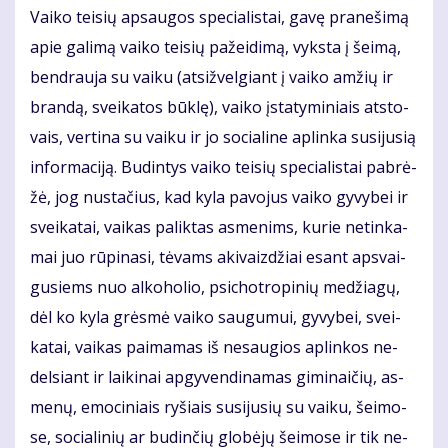
Vai­ko tei­sių ap­sau­gos spe­cia­lis­tai, ga­vę pra­ne­ši­mą
apie ga­li­mą vai­ko tei­sių pa­žei­di­mą, vyks­ta į šei­mą,
ben­drau­ja su vai­ku (at­si­žvel­giant į vai­ko am­žių ir
bran­dą, svei­ka­tos būk­lę), vai­ko įsta­ty­mi­niais at­sto­
vais, ver­ti­na su vai­ku ir jo so­cia­li­ne ap­lin­ka su­si­ju­sią
in­for­ma­ci­ją. Bu­din­tys vai­ko tei­sių spe­cia­lis­tai pa­brė­
žė, jog nu­sta­čius, kad ky­la pa­vo­jus vai­ko gy­vy­bei ir
svei­ka­tai, vai­kas pa­lik­tas as­me­nims, ku­rie ne­tin­ka­
mai juo rū­pi­na­si, tė­vams aki­vaiz­džiai esant ap­svai­
gu­siems nuo al­ko­ho­lio, psi­chot­ro­pi­nių me­džia­gų,
dėl ko ky­la grės­mė vai­ko sau­gu­mui, gy­vy­bei, svei­
ka­tai, vai­kas pa­ima­mas iš ne­sau­gios ap­lin­kos ne­
del­siant ir lai­ki­nai ap­gy­ven­di­na­mas gi­mi­nai­čių, as­
me­nų, emo­ci­niais ry­šiais su­si­ju­sių su vai­ku, šei­mo­
se, so­cia­li­nių ar bu­din­čių glo­bė­jų šei­mo­se ir tik ne­