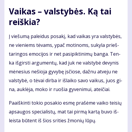
Vai­kas – vals­ty­bės. Ką tai
reiš­kia?
Į vie­šu­mą pa­lei­dus po­sa­kį, kad vai­kas yra vals­ty­bės,
ne vie­niems tė­vams, ypač mo­ti­noms, su­ky­la prieš­
ta­rin­gos emo­ci­jos ir net pa­si­pik­ti­ni­mų ban­ga. Ten­
ka iš­girs­ti ar­gu­men­tų, kad juk ne vals­ty­bė de­vy­nis
mė­ne­sius ne­šio­ja gy­vy­bę įsčio­se, daž­nu at­ve­ju ne
vals­ty­bė, o tė­vai dir­ba ir iš­lai­ko sa­vo vai­kus, juos gi­
na, auk­lė­ja, mo­ko ir ruo­šia gy­ve­ni­mui, at­ei­čiai.
Pa­aiš­kin­ti to­kio po­sa­kio es­mę pra­šė­me vai­ko tei­sių
ap­sau­gos spe­cia­lis­tų, mat tai pir­mą kar­tą bu­vo iš­
leis­ta bū­tent iš šios sri­ties žmo­nių lū­pų.