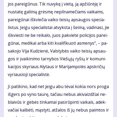
jos pa­rei­gū­nus. Tik nu­vy­kę į vie­tą, ją ap­žiū­rė­ję ir
nu­sta­tę ga­li­mą grės­mę ne­pil­na­me­čiams vai­kams,
pa­rei­gū­nai iš­kvie­čia vai­ko tei­sių ap­sau­gos spe­cia­
lis­tus. Jei­gu spe­cia­lis­tai at­vyks­ta į šei­mą, va­di­na­si, jie
iš­kvies­ti ne be rei­ka­lo, juos pa­kvie­tė po­li­ci­jos pa­rei­
gū­nai, me­di­kai ar­ba ki­ti kva­li­fi­kuo­ti as­me­nys“, – pa­
sa­ko­jo Vi­ja Ku­dzie­nė, Vals­ty­bės vai­ko tei­sių ap­sau­
gos ir įvai­ki­ni­mo tar­ny­bos Vie­šų­jų ry­šių ir ko­mu­ni­
ka­ci­jos sky­riaus Aly­taus ir Ma­ri­jam­po­lės ap­skri­čių
vy­riau­sio­ji spe­cia­lis­tė.
Ji pa­ti­ki­no, kad net jei­gu abu tė­vai ko­kia nors pro­ga
iš­gers po vy­no tau­rę, ta­čiau ne­bus aki­vaiz­džiai ne­
blai­vūs ir ge­bės tin­ka­mai pa­si­rū­pin­ti vai­kais, adek­
va­čiai kal­bė­ti, mąs­ty­ti, at­ža­los iš jų ne­bus pa­im­tos ir