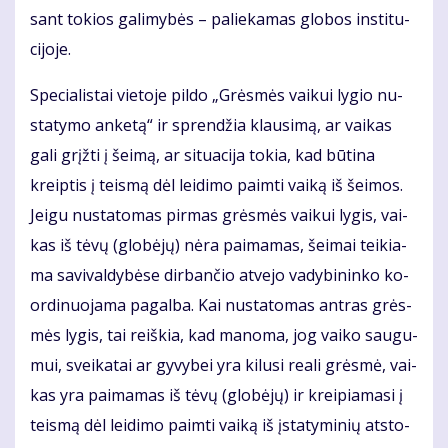
sant to­kios ga­li­my­bės – pa­lie­ka­mas glo­bos ins­ti­tu­
ci­jo­je.
Spe­cia­lis­tai vie­to­je pil­do „Grės­mės vai­kui ly­gio nu­
sta­ty­mo an­ke­tą“ ir spren­džia klau­si­mą, ar vai­kas
ga­li grįž­ti į šei­mą, ar si­tu­a­ci­ja to­kia, kad bū­ti­na
kreip­tis į teis­mą dėl lei­di­mo pa­im­ti vai­ką iš šei­mos.
Jei­gu nu­sta­to­mas pir­mas grės­mės vai­kui ly­gis, vai­
kas iš tė­vų (glo­bė­jų) nė­ra pa­ima­mas, šei­mai tei­kia­
ma sa­vi­val­dy­bė­se dir­ban­čio at­ve­jo va­dy­bi­nin­ko ko­
or­di­nuo­ja­ma pa­gal­ba. Kai nu­sta­to­mas ant­ras grės­
mės ly­gis, tai reiš­kia, kad ma­no­ma, jog vai­ko sau­gu­
mui, svei­ka­tai ar gy­vy­bei yra ki­lu­si re­a­li grės­mė, vai­
kas yra pa­ima­mas iš tė­vų (glo­bė­jų) ir krei­pia­ma­si į
teis­mą dėl lei­di­mo pa­im­ti vai­ką iš įsta­ty­mi­nių at­sto­