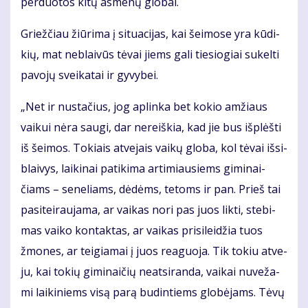
per­duo­tos ki­tų as­me­nų glo­bai.
Griež­čiau žiū­ri­ma į si­tu­a­ci­jas, kai šei­mo­se yra kū­di­
kių, mat ne­blai­vūs tė­vai jiems ga­li tie­sio­giai su­kel­ti
pa­vo­jų svei­ka­tai ir gy­vy­bei.
„Net ir nu­sta­čius, jog ap­lin­ka bet ko­kio am­žiaus
vai­kui nė­ra sau­gi, dar ne­reiš­kia, kad jie bus iš­plėš­ti
iš šei­mos. To­kiais at­ve­jais vai­kų glo­ba, kol tė­vai iš­si­
blai­vys, lai­ki­nai pa­ti­ki­ma ar­ti­miau­siems gi­mi­nai­
čiams – se­ne­liams, dė­dėms, te­toms ir pan. Prieš tai
pa­si­tei­rau­ja­ma, ar vai­kas no­ri pas juos lik­ti, ste­bi­
mas vai­ko kon­tak­tas, ar vai­kas pri­si­lei­džia tuos
žmo­nes, ar tei­gia­mai į juos re­a­guo­ja. Tik to­kiu at­ve­
ju, kai to­kių gi­mi­nai­čių ne­at­si­ran­da, vai­kai nu­ve­ža­
mi lai­ki­niems vi­są pa­rą bu­din­tiems glo­bė­jams. Tė­vų