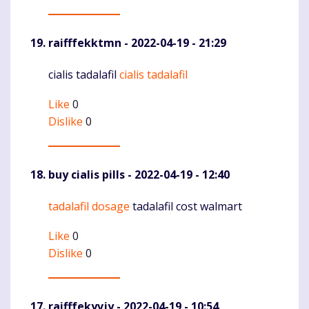
raifffekktmn
- 2022-04-19 - 21:29
cialis tadalafil
cialis tadalafil
Komentaras
Like
0
Dislike
0
buy cialis pills
- 2022-04-19 - 12:40
tadalafil dosage
tadalafil cost walmart
Komentaras
Like
0
Dislike
0
raifffekyvjy
- 2022-04-19 - 10:54