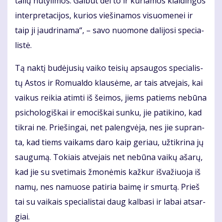
ta­lių nu­ty­li­mos. Gal­būt dėl to ir ku­ria­mos klai­din­gos
in­ter­pre­ta­ci­jos, ku­rios vie­ši­na­mos vi­suo­me­nei ir
taip ji įaud­ri­na­ma“, – sa­vo nuo­mo­ne da­li­jo­si spe­cia­
lis­tė.
Tą nak­tį bu­dė­ju­sių vai­ko tei­sių ap­sau­gos spe­cia­lis­
tų Astos ir Romualdo klau­sė­me, ar tais at­ve­jais, kai
vai­kus rei­kia at­im­ti iš šei­mos, jiems pa­tiems ne­bū­na
psi­cho­lo­giš­kai ir emo­ciš­kai sun­ku, jie pa­ti­ki­no, kad
tik­rai ne. Prie­šin­gai, net pa­leng­vė­ja, nes jie su­pran­
ta, kad tiems vai­kams da­ro kaip ge­riau, už­tik­ri­na jų
sau­gu­mą. To­kiais at­ve­jais net ne­bū­na vai­kų aša­rų,
kad jie su sve­ti­mais žmo­nė­mis kaž­kur iš­va­žiuo­ja iš
na­mų, nes na­muo­se pa­ti­ria bai­mę ir smur­tą. Prieš
tai su vai­kais spe­cia­lis­tai daug kal­ba­si ir la­bai at­sar­
giai.