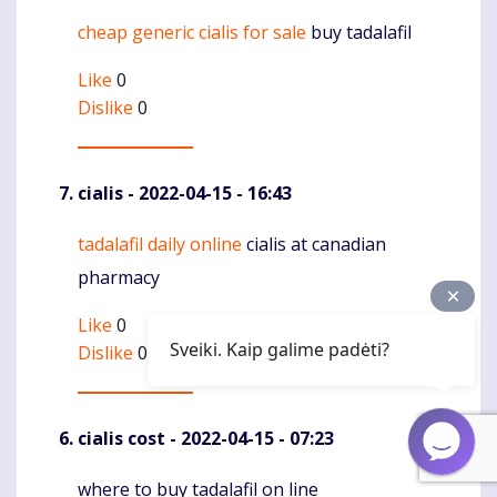
cheap generic cialis for sale
buy tadalafil
Komentaras
Like
0
Dislike
0
cialis
- 2022-04-15 - 16:43
tadalafil daily online
cialis at canadian
Komentaras
pharmacy
Like
0
Sveiki. Kaip galime padėti?
Dislike
0
cialis cost
- 2022-04-15 - 07:23
where to buy tadalafil on line
Komentaras