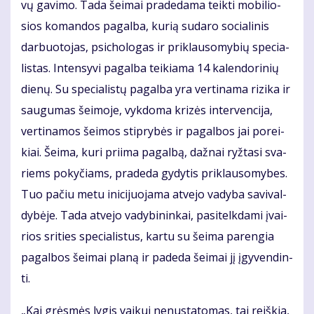
vų ga­vi­mo. Ta­da šei­mai pra­de­da­ma teik­ti mo­bi­lio­
sios ko­man­dos pa­gal­ba, ku­rią su­da­ro so­cia­li­nis
dar­buo­to­jas, psi­cho­lo­gas ir pri­klau­so­my­bių spe­cia­
lis­tas. In­ten­sy­vi pa­gal­ba tei­kia­ma 14 ka­len­do­ri­nių
die­nų. Su spe­cia­lis­tų pa­gal­ba yra ver­ti­na­ma ri­zi­ka ir
sau­gu­mas šei­mo­je, vyk­do­ma kri­zės in­ter­ven­ci­ja,
ver­ti­na­mos šei­mos stip­ry­bės ir pa­gal­bos jai po­rei­
kiai. Šei­ma, ku­ri pri­ima pa­gal­bą, daž­nai ryž­ta­si sva­
riems po­ky­čiams, pra­de­da gy­dy­tis pri­klau­so­my­bes.
Tuo pa­čiu me­tu ini­ci­juo­ja­ma at­ve­jo va­dy­ba sa­vi­val­
dy­bė­je. Ta­da at­ve­jo va­dy­bi­nin­kai, pa­si­telk­da­mi įvai­
rios sri­ties spe­cia­lis­tus, kar­tu su šei­ma pa­ren­gia
pa­gal­bos šei­mai pla­ną ir pa­de­da šei­mai jį įgy­ven­din­
ti.
„Kai grės­mės ly­gis vai­kui ne­nu­sta­to­mas, tai reiš­kia,