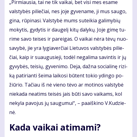
„Pir­miau­sia, tai ne tik vai­kai, bet vi­si mes esa­me
vals­ty­bės pi­lie­čiai, nes jo­je gy­ve­na­me, ji mus sau­go,
gi­na, rū­pi­na­si. Vals­ty­bė mums su­tei­kia ga­li­my­bių
mo­ky­tis, gy­dy­tis ir dau­ge­lį ki­tų da­ly­kų. Jo­je gi­mę tu­
ri­me sa­vo tei­ses ir pa­rei­gas. O vai­kai nė­ra tė­vų nuo­
sa­vy­bė, jie yra ly­gia­ver­čiai Lie­tu­vos vals­ty­bės pi­lie­
čiai, kaip ir su­au­gu­sie­ji, to­dėl ne­ga­li­ma sa­vin­tis ir jų
gy­vy­bės, tei­sių, gy­ve­ni­mo. De­ja, daž­na so­cia­li­nę ri­zi­
ką pa­ti­rian­ti šei­ma lai­ko­si bū­tent to­kio ydin­go po­
žiū­rio. Ta­čiau iš nė vie­no tė­vo ar mo­ti­nos vals­ty­bė
nie­ka­da ne­atims tei­sės jais bū­ti sa­vo vai­kams, kol
ne­ky­la pa­vo­jus jų sau­gu­mui“, – pa­aiš­ki­no V.Ku­dzie­
nė.
Ka­da vai­kai at­ima­mi?