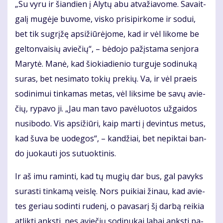
„Su vy­ru ir šian­dien į Aly­tų abu at­va­žia­vo­me. Sa­vait­
ga­lį mu­gė­je bu­vo­me, vis­ko pri­si­pir­ko­me ir so­dui,
bet tik su­grį­žę ap­si­žiū­rė­jo­me, kad ir vėl li­ko­me be
gel­ton­vai­sių avie­čių“, – bė­do­jo pa­žįs­ta­ma sen­jo­ra
Ma­ry­tė. Ma­nė, kad šio­kia­die­nio tur­gu­je so­di­nu­ką
su­ras, bet ne­si­ma­to to­kių pre­kių. Va, ir vėl pra­eis
so­di­ni­mui tin­ka­mas me­tas, vėl lik­si­me be sa­vų avie­
čių, ry­pa­vo ji. „Jau man ta­vo pa­vė­luo­tos už­gai­dos
nu­si­bo­do. Vis ap­si­žiū­ri, kaip mar­ti į de­vin­tus me­tus,
kad šu­va be uo­de­gos“, – kan­džiai, bet ne­pik­tai ban­
do juo­kau­ti jos su­tuok­ti­nis.
Ir aš imu ra­min­ti, kad tų mu­gių dar bus, gal pa­vyks
su­ras­ti tin­ka­mą veis­lę. Nors pui­kiai ži­nau, kad avie­
tes ge­riau so­din­ti ru­de­nį, o pa­va­sa­rį šį dar­bą rei­kia
at­lik­ti anks­ti, nes avie­čių so­di­nu­kai la­bai anks­ti pa­