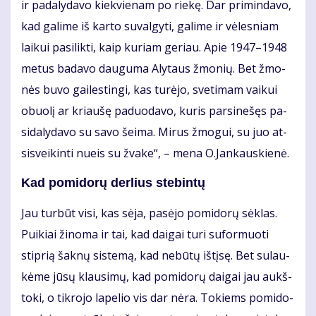
ir pa­da­ly­da­vo kiek­vie­nam po rie­kę. Dar pri­min­da­vo,
kad ga­li­me iš kar­to su­val­gy­ti, ga­li­me ir vė­les­niam
lai­kui pa­si­lik­ti, kaip ku­riam ge­riau. Apie 1947–1948
me­tus ba­da­vo dau­gu­ma Aly­taus žmo­nių. Bet žmo­
nės bu­vo gai­les­tin­gi, kas tu­rė­jo, sve­ti­mam vai­kui
obuo­lį ar kriau­šę pa­duo­da­vo, ku­ris par­si­ne­šęs pa­
si­da­ly­da­vo su sa­vo šei­ma. Mi­rus žmo­gui, su juo at­
si­svei­kin­ti nu­eis su žva­ke“, – me­na O.Jan­kaus­kie­nė.
Kad po­mi­do­rų der­lius ste­bin­tų
Jau tur­būt vi­si, kas sė­ja, pa­sė­jo po­mi­do­rų sėk­las.
Pui­kiai ži­no­ma ir tai, kad dai­gai tu­ri su­for­muo­ti
stip­rią šak­nų sis­te­mą, kad ne­bū­tų iš­tį­sę. Bet su­lau­
kė­me jū­sų klau­si­mų, kad po­mi­do­rų dai­gai jau aukš­
to­ki, o tik­ro­jo la­pe­lio vis dar nė­ra. To­kiems po­mi­do­