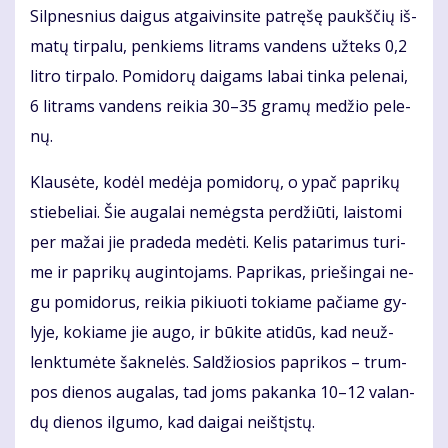
Sil­pnes­nius dai­gus at­gai­vin­si­te pa­trę­šę paukš­čių iš­
ma­tų tir­pa­lu, pen­kiems lit­rams van­dens už­teks 0,2
lit­ro tir­pa­lo. Po­mi­do­rų dai­gams la­bai tin­ka pe­le­nai,
6 lit­rams van­dens rei­kia 30–35 gra­mų me­džio pe­le­
nų.
Klau­sė­te, ko­dėl me­dė­ja po­mi­do­rų, o ypač pa­pri­kų
stie­be­liai. Šie au­ga­lai ne­mėgs­ta per­džiū­ti, lais­to­mi
per ma­žai jie pra­de­da me­dė­ti. Ke­lis pa­ta­ri­mus tu­ri­
me ir pa­pri­kų au­gin­to­jams. Pa­pri­kas, prie­šin­gai ne­
gu po­mi­do­rus, rei­kia pi­kiuo­ti to­kia­me pa­čia­me gy­
ly­je, ko­kia­me jie au­go, ir bū­ki­te ati­dūs, kad ne­už­
lenk­tu­mė­te šak­ne­lės. Sal­džio­sios pa­pri­kos – trum­
pos die­nos au­ga­las, tad joms pa­kan­ka 10–12 va­lan­
dų die­nos il­gu­mo, kad dai­gai ne­iš­tįs­tų.