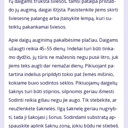
rų dai­gams trūks­ta švie­sos, tam­si pa­tal­pa pri­stab­
do jų au­gi­mą, dai­gai iš­tįs­ta. Pa­si­sten­ki­te jiems skir­ti
švie­ses­nę pa­lan­gę ar­ba įtai­sy­ki­te lem­pą, ku­ri su­
teik­tų pa­kan­ka­mai švie­sos.
Apie dai­gų au­gi­ni­mą pa­kal­bė­si­me pla­čiau. Dai­gams
už­aug­ti rei­kia 45–55 die­nų. In­de­liai tu­ri bū­ti tin­ka­
mo dy­džio, jų tū­ris ne ma­žes­nis ne­gu pu­sė lit­ro, juk
jiems teks aug­ti dar ne­ma­žai die­nų. Pi­kiuo­jant pa­
tar­ti­na in­de­lius pri­pil­dy­ti to­kio pat že­mės mi­ši­nio,
ko­kia­me bu­vo so­din­tos sėk­los. Pi­kiuo­ja­mų dai­ge­lių
šak­nys tu­ri bū­ti stip­rios, sil­pno­mis ge­riau iš­mes­ti.
So­din­ti rei­kia gi­liau ne­gu jie au­go. Tik ste­bė­ki­te, ar
ne­už­len­kė­te šak­ne­lės. Il­gą šak­ne­lę ge­riau nu­gnyb­
ti, ta­da ji ša­ko­ja­si į šo­nus. So­din­da­mi sub­stra­tą ap­
spaus­ki­te ap­link šak­nų zo­ną, jo­kiu bū­du ne stie­be­lį.