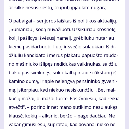
ar sil­kė ne­su­si­ries­tų, tru­pu­tį įpjau­ki­te nu­ga­rą.
O pa­bai­gai – sen­jo­ros laiš­kas iš po­li­ti­kos ak­tu­a­li­jų.
„Su­ma­niau į so­dą nu­va­žiuo­ti. Už­si­kū­riau kros­ne­lę,
kol ji pa­šil­dys iš­vė­su­sį na­me­lį, grėb­liu­ku nu­ta­riau
kie­me pa­si­dar­buo­ti. Tuoj ir sve­čio su­lau­kiau. Iš di­
džiu­liu kan­di­da­to į me­rus pla­ka­tu pa­puoš­to rau­do­
no ma­ši­niu­ko iš­li­pęs ne­di­du­kas vai­ki­nu­kas, sal­džiu
bal­su pa­si­svei­ki­nęs, su­ko kal­bą ir apie rūks­tan­tį iš
ka­mi­no dū­mą, ir apie ne­leng­vą pen­si­nin­ko gy­ve­ni­
mą. Įsi­ter­piau, kad nie­kuo ne­si­skun­džiu. „Bet mal­
ku­čių ma­žai, oi ma­žai tu­ri­te. Pa­si­žy­mė­siu, kad rei­kia
at­vež­ti“, – po­ri­no ir net ma­no su­ti­ki­mo ne­su­lau­kęs
klau­sė, ko­kių – alks­nio, ber­žo – pa­gei­dau­čiau. Ne
va­kar gi­mu­si esu, su­pra­tau, kad do­va­nai nie­ko ne­