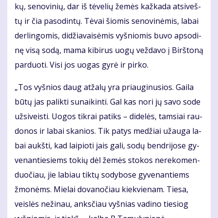
kų, se­no­vi­nių, dar iš tė­ve­lių že­mės kaž­ka­da at­si­veš­
tų ir čia pa­so­din­tų. Tė­vai šio­mis se­no­vi­nė­mis, la­bai
der­lin­go­mis, di­džia­vai­sė­mis vyš­nio­mis bu­vo ap­so­di­
nę vi­są so­dą, ma­ma ki­bi­rus uo­gų vež­da­vo į Birš­to­ną
par­duo­ti. Vi­si jos uo­gas gy­rė ir pir­ko.
„Tos vyš­nios daug at­ža­lų yra pri­au­gi­nu­sios. Gai­la
bū­tų jas pa­lik­ti su­nai­kin­ti. Gal kas no­ri jų sa­vo so­de
už­si­veis­ti. Uo­gos tik­rai pa­tiks – di­de­lės, tam­siai rau­
do­nos ir la­bai ska­nios. Tik pa­tys me­džiai už­au­ga la­
bai aukš­ti, kad lai­pio­ti jais ga­li, so­dų ben­dri­jo­se gy­
ve­nan­tie­siems to­kių dėl že­mės sto­kos ne­re­ko­men­
duo­čiau, jie la­biau tik­tų so­dy­bo­se gy­ve­nan­tiems
žmo­nėms. Mie­lai do­va­no­čiau kiek­vie­nam. Tie­sa,
veis­lės ne­ži­nau, anks­čiau vyš­nias va­di­no tie­siog