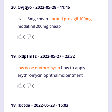
Ovjqyo
- 2022-05-28 - 11:46
cialis 5mg cheap -
brand provigil 100mg
Komentaras
modafinil 200mg cheap
0
0
rxdpfmfz
- 2022-05-27 - 23:32
low dose erythromycin
how to apply
Komentaras
erythromycin ophthalmic ointment
0
0
Ikctda
- 2022-05-23 - 15:03