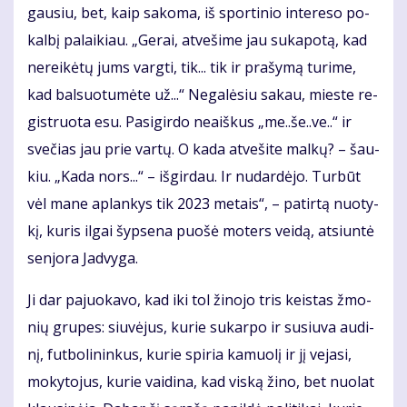
gau­siu, bet, kaip sa­ko­ma, iš spor­ti­nio in­te­re­so po­
kal­bį pa­lai­kiau. „Ge­rai, at­ve­ši­me jau su­ka­po­tą, kad
ne­rei­kė­tų jums varg­ti, tik... tik ir pra­šy­mą tu­ri­me,
kad bal­suo­tu­mė­te už...“ Ne­ga­lė­siu sa­kau, mies­te re­
gist­ruo­ta esu. Pa­si­gir­do ne­aiš­kus „me..še..ve..“ ir
sve­čias jau prie var­tų. O ka­da at­ve­ši­te mal­kų? – šau­
kiu. „Ka­da nors...“ – iš­gir­dau. Ir nu­dar­dė­jo. Tur­būt
vėl ma­ne ap­lan­kys tik 2023 me­tais“, – pa­tir­tą nuo­ty­
kį, ku­ris il­gai šyp­se­na puo­šė mo­ters vei­dą, at­siun­tė
sen­jo­ra Jad­vy­ga.
Ji dar pa­juo­ka­vo, kad iki tol ži­no­jo tris keis­tas žmo­
nių gru­pes: siu­vė­jus, ku­rie su­kar­po ir su­siu­va au­di­
nį, fut­bo­li­nin­kus, ku­rie spi­ria ka­muo­lį ir jį ve­ja­si,
mo­ky­to­jus, ku­rie vai­di­na, kad vis­ką ži­no, bet nuo­lat