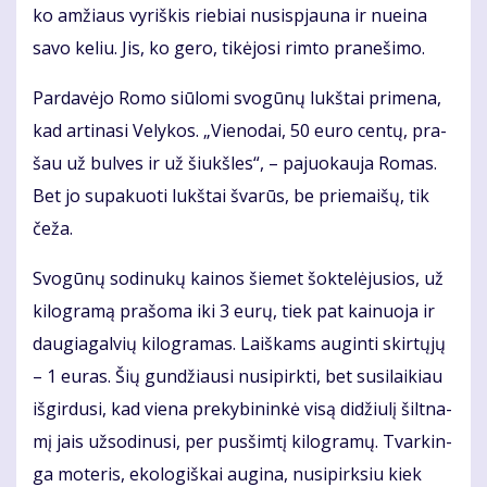
ko am­žiaus vy­riš­kis rie­biai nu­si­spjau­na ir nu­ei­na
sa­vo ke­liu. Jis, ko ge­ro, ti­kė­jo­si rim­to pra­ne­ši­mo.
Par­da­vė­jo Ro­mo siū­lo­mi svo­gū­nų lukš­tai pri­me­na,
kad ar­ti­na­si Ve­ly­kos. „Vie­no­dai, 50 eu­ro cen­tų, pra­
šau už bul­ves ir už šiukš­les“, – pa­juo­kau­ja Ro­mas.
Bet jo su­pa­kuo­ti lukš­tai šva­rūs, be prie­mai­šų, tik
če­ža.
Svo­gū­nų so­di­nu­kų kai­nos šie­met šok­te­lė­ju­sios, už
ki­log­ra­mą pra­šo­ma iki 3 eu­rų, tiek pat kai­nuo­ja ir
dau­gia­gal­vių ki­log­ra­mas. Laiš­kams au­gin­ti skir­tų­jų
– 1 eu­ras. Šių gun­džiau­si nu­si­pirk­ti, bet su­si­lai­kiau
iš­gir­du­si, kad vie­na pre­ky­bi­nin­kė vi­są di­džiu­lį šilt­na­
mį jais už­so­di­nu­si, per pus­šim­tį ki­log­ra­mų. Tvar­kin­
ga mo­te­ris, eko­lo­giš­kai au­gi­na, nu­si­pirk­siu kiek