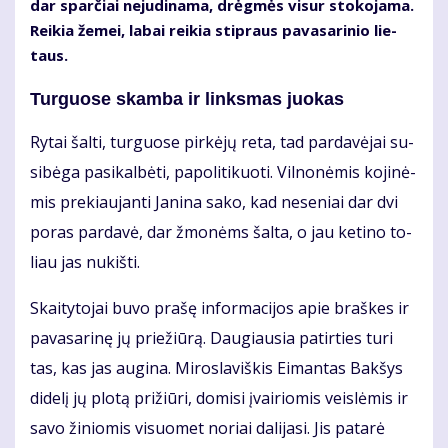
dar spar­čiai ne­ju­di­na­ma, drėg­mės vi­sur sto­ko­ja­ma.
Rei­kia že­mei, la­bai rei­kia stip­raus pa­va­sa­ri­nio lie­
taus.
Turguose skamba ir linksmas juokas
Ry­tai šal­ti, tur­guo­se pir­kė­jų re­ta, tad par­da­vė­jai su­
si­bė­ga pa­si­kal­bė­ti, pa­po­li­ti­kuo­ti. Vil­no­nė­mis ko­ji­nė­
mis pre­kiau­jan­ti Ja­ni­na sa­ko, kad ne­se­niai dar dvi
po­ras par­da­vė, dar žmo­nėms šal­ta, o jau ke­ti­no to­
liau jas nu­kiš­ti.
Skai­ty­to­jai bu­vo pra­šę in­for­ma­ci­jos apie braš­kes ir
pa­va­sa­ri­nę jų prie­žiū­rą. Dau­giau­sia pa­tir­ties tu­ri
tas, kas jas au­gi­na. Mi­ros­la­viš­kis Ei­man­tas Bak­šys
di­de­lį jų plo­tą pri­žiū­ri, do­mi­si įvai­rio­mis veis­lė­mis ir
sa­vo ži­nio­mis vi­suo­met no­riai da­li­ja­si. Jis pa­ta­rė