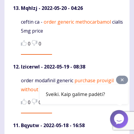
Mqhlzj
- 2022-05-20 - 04:26
ceftin ca -
order generic methocarbamol
cialis
Komentaras
5mg price
0
0
lzicerwl
- 2022-05-19 - 08:38
order modafinil generic
purchase provigil
Komentaras
without prescription
Sveiki. Kaip galime padėti?
0
0
Bqyutw
- 2022-05-18 - 16:58