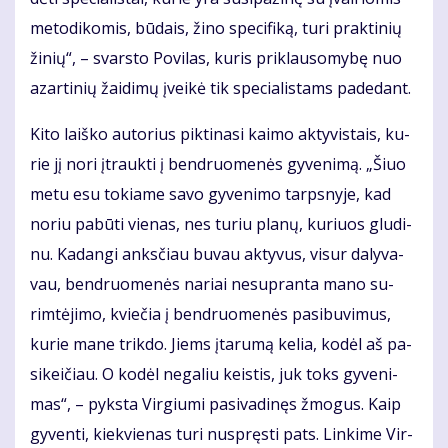
me­to­di­ko­mis, bū­dais, ži­no spe­ci­fi­ką, tu­ri prak­ti­nių
ži­nių“, – svars­to Po­vi­las, ku­ris pri­klau­so­my­bę nuo
azar­ti­nių žai­di­mų įvei­kė tik spe­cia­lis­tams pa­de­dant.
Ki­to laiš­ko au­to­rius pik­ti­na­si kai­mo ak­ty­vis­tais, ku­
rie jį no­ri įtrauk­ti į ben­druo­me­nės gy­ve­ni­mą. „Šiuo
me­tu esu to­kia­me sa­vo gy­ve­ni­mo tarps­ny­je, kad
no­riu pa­bū­ti vie­nas, nes tu­riu pla­nų, ku­riuos glu­di­
nu. Ka­dan­gi anks­čiau bu­vau ak­ty­vus, vi­sur da­ly­va­
vau, ben­druo­me­nės na­riai ne­su­pran­ta ma­no su­
rim­tė­ji­mo, kvie­čia į ben­druo­me­nės pa­si­bu­vi­mus,
ku­rie ma­ne trik­do. Jiems įta­ru­mą ke­lia, ko­dėl aš pa­
si­kei­čiau. O ko­dėl ne­ga­liu keis­tis, juk toks gy­ve­ni­
mas“, – pyks­ta Vir­giu­mi pa­si­va­di­nęs žmo­gus. Kaip
gy­ven­ti, kiek­vie­nas tu­ri nu­spręs­ti pats. Lin­ki­me Vir­