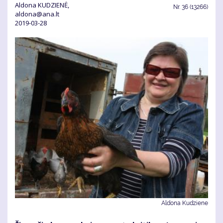
Aldona KUDZIENĖ,
Nr.
36 (13266)
aldona@ana.lt
2019-03-28
Aldona Kudziene