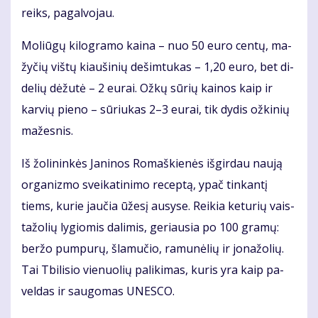
reiks, pa­gal­vo­jau.
Mo­liū­gų ki­log­ra­mo kai­na – nuo 50 eu­ro cen­tų, ma­
žy­čių viš­tų kiau­ši­nių de­šim­tu­kas – 1,20 eu­ro, bet di­
de­lių dė­žu­tė – 2 eu­rai. Ož­kų sū­rių kai­nos kaip ir
kar­vių pie­no – sū­riu­kas 2–3 eu­rai, tik dy­dis ož­ki­nių
ma­žes­nis.
Iš žo­li­nin­kės Ja­ni­nos Ro­maš­kie­nės iš­gir­dau nau­ją
or­ga­niz­mo svei­ka­ti­ni­mo re­cep­tą, ypač tin­kan­tį
tiems, ku­rie jau­čia ūže­sį au­sy­se. Rei­kia ke­tu­rių vais­
ta­žo­lių ly­gio­mis da­li­mis, ge­riau­sia po 100 gra­mų:
ber­žo pum­pu­rų, šla­mu­čio, ra­mu­nė­lių ir jo­na­žo­lių.
Tai Tbi­li­sio vie­nuo­lių pa­li­ki­mas, ku­ris yra kaip pa­
vel­das ir sau­go­mas UNES­CO.