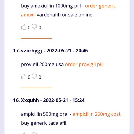
buy amoxicillin 1000mg pill -
order generic
Komentaras
amoxil
vardenafil for sale online
0
0
vzorhygj
- 2022-05-21 - 20:46
provigil 200mg usa
order provigil pill
Komentaras
0
0
Xxquhh
- 2022-05-21 - 15:24
ampicillin 500mg oral -
ampicillin 250mg cost
Komentaras
buy generic tadalafil