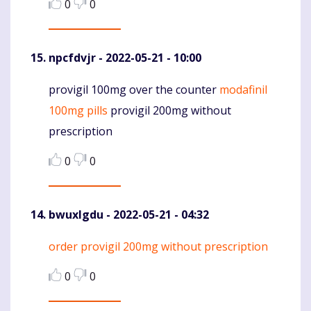
0
0
npcfdvjr
- 2022-05-21 - 10:00
provigil 100mg over the counter
modafinil
Komentaras
100mg pills
provigil 200mg without
prescription
0
0
bwuxlgdu
- 2022-05-21 - 04:32
order provigil 200mg without prescription
Komentaras
0
0