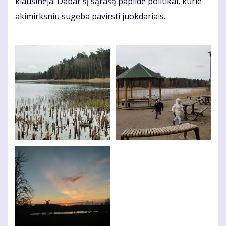
klau­si­nė­ja. Da­bar šį są­ra­šą pa­pil­dė po­li­ti­kai, ku­rie
aki­mirks­niu su­ge­ba pa­virs­ti juok­da­riais.