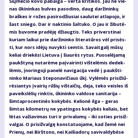
Šių­me­čio ko­vo pa­bai­ga – ver­ta kri­ti­kos. Jau ne vie­
nas ūki­nin­kas bul­ves pa­so­di­no, daug dar­ži­nin­kų
braš­kes ir ro­žes pa­si­ro­džiu­siai sau­lu­tei at­la­po­jo, ir
šast snie­go. Dar ir nak­ti­nio šal­tu­ko. O jau ir ži­bu­tė­
mis bu­vo­me pra­dė­ję džiaug­tis. Teks pri­vers­ti­nai
ku­riam lai­kui prie dar­ži­nin­ko li­te­ra­tū­ros vėl pri­sės­
ti, kur nors idė­jų nu­vyk­ti sem­tis. Sa­vait­ga­lį mū­sų
ke­liai drie­kė­si Lie­tu­va į šiau­rės ry­tus. Puo­se­lė­ja­mą
paukš­ty­ną nu­ta­rė­me pa­į­vai­rin­ti viš­te­lė­mis de­dek­
lė­mis, įno­rin­go­ji pa­ne­lė na­vi­ga­ci­ja ve­dė į paukš­ti­
nin­ko Ma­riaus Ste­po­na­vi­čiaus ūkį. Vy­lė­mės pri­si­žiū­
rė­sian­tys įvai­rių rū­šių viš­tai­čių, de­ja, te­ko veis­les iš
pa­veiks­lė­lių rink­tis, ūki­nin­ko val­do­se sa­ni­ta­ri­ja –
šim­tap­ro­cen­ti­nės ko­ky­bės. Ke­lio­nė il­ga – ge­ras
šim­tas ki­lo­met­rų ne ypa­tin­gos ko­ky­bės ke­liais, bet
lė­tas va­žia­vi­mas tu­ri ir pri­va­lu­mų – iki so­ties pri­siž­
val­gai. O pri­siž­val­gę kon­sta­tuo­ja­me, kad že­mė nei
Prie­nų, nei Birš­to­no, nei Kai­šia­do­rų sa­vi­val­dy­bė­se