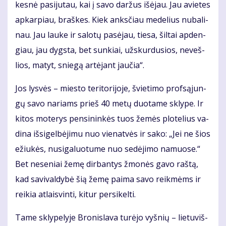
kes­nė pa­si­ju­tau, kai į sa­vo dar­žus iš­ėjau. Jau avie­tes
ap­kar­piau, braš­kes. Kiek anks­čiau me­de­lius nu­ba­li­
nau. Jau lau­ke ir sa­lo­tų pa­sė­jau, tie­sa, šil­tai ap­den­
giau, jau dygs­ta, bet sun­kiai, už­skur­du­sios, ne­veš­
lios, ma­tyt, snie­gą ar­tė­jant jau­čia“.
Jos lys­vės – mies­to te­ri­to­ri­jo­je, švie­ti­mo prof­są­jun­
gų sa­vo na­riams prieš 40 me­tų duo­ta­me skly­pe. Ir
ki­tos mo­te­rys pen­si­nin­kės tuos že­mės plo­te­lius va­
di­na iš­si­gel­bė­ji­mu nuo vie­nat­vės ir sa­ko: „Jei ne šios
ežiu­kės, nu­si­ga­luo­tu­me nuo se­dė­ji­mo na­muo­se.“
Bet ne­se­niai že­mę dir­ban­tys žmo­nės ga­vo raš­tą,
kad sa­vi­val­dy­bė šią že­mę pa­ima sa­vo reik­mėms ir
rei­kia at­lais­vin­ti, ki­tur per­si­kel­ti.
Ta­me skly­pe­ly­je Bro­nis­la­va tu­rė­jo vyš­nių – lie­tu­viš­