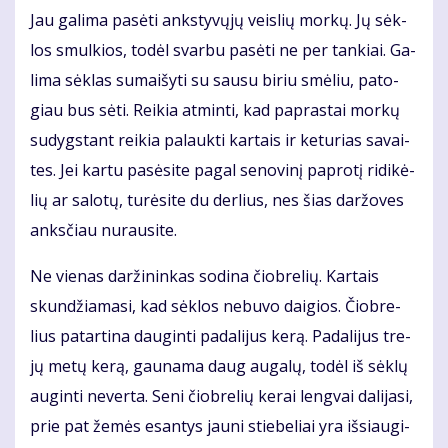
Jau ga­li­ma pa­sė­ti anks­ty­vų­jų veis­lių mor­kų. Jų sėk­
los smul­kios, to­dėl svar­bu pa­sė­ti ne per tan­kiai. Ga­
li­ma sėk­las su­mai­šy­ti su sau­su bi­riu smė­liu, pa­to­
giau bus sė­ti. Rei­kia at­min­ti, kad pa­pras­tai mor­kų
su­dygs­tant rei­kia pa­lauk­ti kar­tais ir ke­tu­rias sa­vai­
tes. Jei kar­tu pa­sė­si­te pa­gal se­no­vi­nį pa­pro­tį ri­di­kė­
lių ar sa­lo­tų, tu­rė­si­te du der­lius, nes šias dar­žo­ves
anks­čiau nu­rau­si­te.
Ne vie­nas dar­ži­nin­kas so­di­na čiob­re­lių. Kar­tais
skun­džia­ma­si, kad sėk­los ne­bu­vo dai­gios. Čiob­re­
lius pa­tar­ti­na dau­gin­ti pa­da­li­jus ke­rą. Pa­da­li­jus tre­
jų me­tų ke­rą, gau­na­ma daug au­ga­lų, to­dėl iš sėk­lų
au­gin­ti ne­ver­ta. Se­ni čiob­re­lių ke­rai leng­vai da­li­ja­si,
prie pat že­mės esan­tys jau­ni stie­be­liai yra iš­si­au­gi­