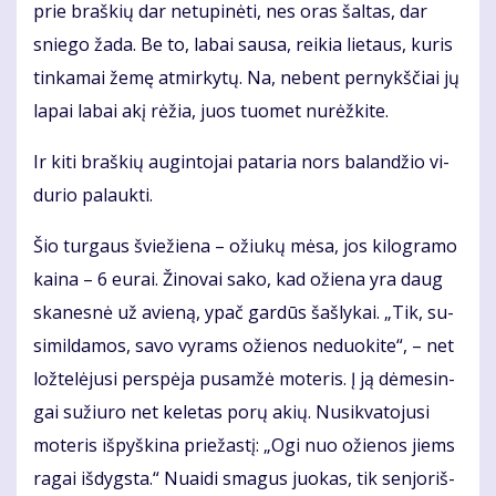
prie braš­kių dar ne­tu­pi­nė­ti, nes oras šal­tas, dar
snie­go ža­da. Be to, la­bai sau­sa, rei­kia lie­taus, ku­ris
tin­ka­mai že­mę at­mir­ky­tų. Na, ne­bent per­nykš­čiai jų
la­pai la­bai akį rė­žia, juos tuo­met nu­rėž­ki­te.
Ir ki­ti braš­kių au­gin­to­jai pa­ta­ria nors ba­lan­džio vi­
du­rio pa­lauk­ti.
Šio tur­gaus švie­žie­na – ožiu­kų mė­sa, jos ki­log­ra­mo
kai­na – 6 eu­rai. Ži­no­vai sa­ko, kad ožie­na yra daug
ska­nes­nė už avie­ną, ypač gar­dūs šaš­ly­kai. „Tik, su­
si­mil­da­mos, sa­vo vy­rams ožie­nos ne­duo­ki­te“, – net
lož­te­lė­ju­si per­spė­ja pus­am­žė mo­te­ris. Į ją dė­me­sin­
gai su­žiu­ro net ke­le­tas po­rų akių. Nu­si­kva­to­ju­si
mo­te­ris iš­pyš­ki­na prie­žas­tį: „Ogi nuo ožie­nos jiems
ra­gai iš­dygs­ta.“ Nu­ai­di sma­gus juo­kas, tik sen­jo­riš­