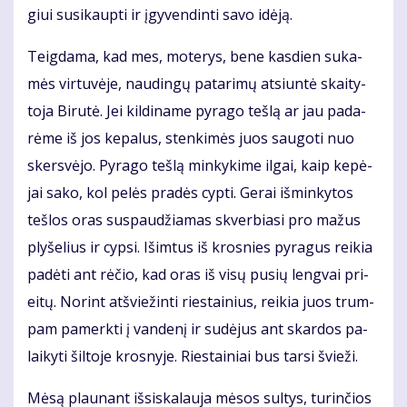
giui su­si­kaup­ti ir įgy­ven­din­ti sa­vo idė­ją.
Teig­da­ma, kad mes, mo­te­rys, be­ne kas­dien su­ka­
mės vir­tu­vė­je, nau­din­gų pa­ta­ri­mų at­siun­tė skai­ty­
to­ja Bi­ru­tė. Jei kil­di­na­me py­ra­go teš­lą ar jau pa­da­
rė­me iš jos ke­pa­lus, sten­ki­mės juos sau­go­ti nuo
skers­vė­jo. Py­ra­go teš­lą min­ky­ki­me il­gai, kaip ke­pė­
jai sa­ko, kol pe­lės pra­dės cyp­ti. Ge­rai iš­min­ky­tos
teš­los oras su­spau­džia­mas skver­bia­si pro ma­žus
ply­še­lius ir cyp­si. Iš­im­tus iš kros­nies py­ra­gus rei­kia
pa­dė­ti ant rė­čio, kad oras iš vi­sų pu­sių leng­vai pri­
ei­tų. No­rint at­švie­žin­ti ries­tai­nius, rei­kia juos trum­
pam pa­merk­ti į van­de­nį ir su­dė­jus ant skar­dos pa­
lai­ky­ti šil­to­je kros­ny­je. Ries­tai­niai bus tar­si švie­ži.
Mė­są plau­nant iš­si­ska­lau­ja mė­sos sul­tys, tu­rin­čios