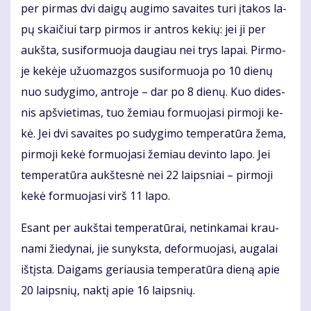
per pir­mas dvi dai­gų au­gi­mo sa­vai­tes tu­ri įta­kos la­
pų skai­čiui tarp pir­mos ir ant­ros ke­kių: jei ji per
aukš­ta, su­si­for­muo­ja dau­giau nei trys la­pai. Pir­mo­
je ke­kė­je užuo­maz­gos su­si­for­muo­ja po 10 die­nų
nuo su­dy­gi­mo, ant­ro­je – dar po 8 die­nų. Kuo di­des­
nis ap­švie­ti­mas, tuo že­miau for­muo­ja­si pir­mo­ji ke­
kė. Jei dvi sa­vai­tes po su­dy­gi­mo tem­pe­ra­tū­ra že­ma,
pir­mo­ji ke­kė for­muo­ja­si že­miau de­vin­to la­po. Jei
tem­pe­ra­tū­ra aukš­tes­nė nei 22 laips­niai – pir­mo­ji
ke­kė for­muo­ja­si virš 11 la­po.
Esant per aukš­tai tem­pe­ra­tū­rai, ne­tin­ka­mai krau­
na­mi žie­dy­nai, jie su­nyks­ta, de­for­muo­ja­si, au­ga­lai
iš­tįs­ta. Dai­gams ge­riau­sia tem­pe­ra­tū­ra die­ną apie
20 laips­nių, nak­tį apie 16 laips­nių.