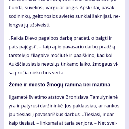
bun­da, su­vė­lin­si, var­gu ar pri­gis. Ap­skri­tai, pa­sak
so­di­nin­kų, gel­to­no­sios avie­tės sun­kiai šak­ni­ja­si, ne­
leng­va jų už­si­veis­ti.
„Rei­kia Die­vo pa­gal­bos dar­bą pra­dė­ti, o baig­ti ir
pats pa­jėg­si“, – taip apie pa­va­sa­rio dar­bų pra­džią
tars­te­lė­jo ži­la­gal­vė mo­čiu­tė ir pa­aiš­ki­no, kad kol
Aukš­čiau­sia­sis ne­at­siųs tin­ka­mo lai­ko, žmo­gaus vi­
sa pro­čia nie­ko bus ver­ta.
Že­mė ir mies­to žmo­gų ra­mi­na bei mai­ti­na
Il­ga­me­tė švie­ti­mo at­sto­vė Bro­nis­la­va Ta­mu­ly­nie­nė
yra ir pa­ty­ru­si dar­ži­nin­kė. Jos pa­klau­siau, ar ran­kos
jau tie­sia­si į pa­va­sa­riš­kus dar­bus. „Tie­sia­si, ir dar
kaip tie­sia­si, – links­mai ati­ta­ria sen­jo­ra. – Net svei­