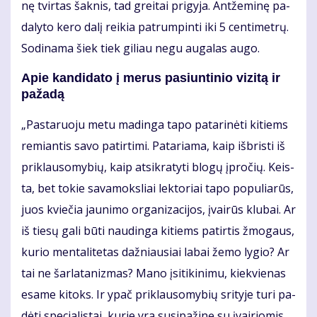
nę tvir­tas šak­nis, tad grei­tai pri­gy­ja. Ant­že­mi­nę pa­
da­ly­to ke­ro da­lį rei­kia pa­trum­pin­ti iki 5 cen­ti­met­rų.
So­di­na­ma šiek tiek gi­liau ne­gu au­ga­las au­go.
Apie kan­di­da­to į me­rus pa­siun­ti­nio vi­zi­tą ir
pa­ža­dą
„Pas­ta­ruo­ju me­tu ma­din­ga ta­po pa­ta­ri­nė­ti ki­tiems
re­mian­tis sa­vo pa­tir­ti­mi. Pa­ta­ria­ma, kaip iš­bris­ti iš
pri­klau­so­my­bių, kaip at­si­kra­ty­ti blo­gų įpro­čių. Keis­
ta, bet to­kie sa­va­moks­liai lek­to­riai ta­po po­pu­lia­rūs,
juos kvie­čia jau­ni­mo or­ga­ni­za­ci­jos, įvai­rūs klu­bai. Ar
iš tie­sų ga­li bū­ti nau­din­ga ki­tiems pa­tir­tis žmo­gaus,
ku­rio men­ta­li­te­tas daž­niau­siai la­bai že­mo ly­gio? Ar
tai ne šar­la­ta­niz­mas? Ma­no įsi­ti­ki­ni­mu, kiek­vie­nas
esa­me ki­toks. Ir ypač pri­klau­so­my­bių sri­ty­je tu­ri pa­
dė­ti spe­cia­lis­tai, ku­rie yra su­si­pa­ži­nę su įvai­rio­mis