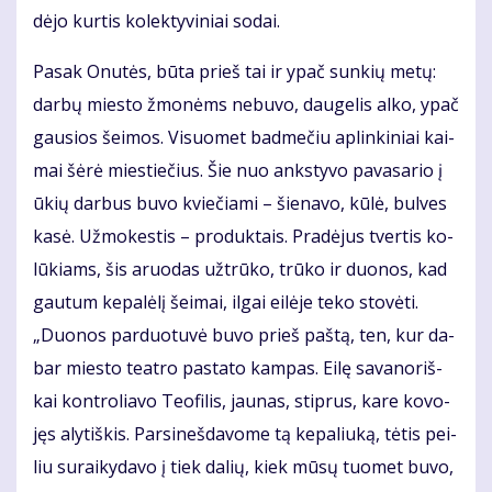
dė­jo kur­tis ko­lek­ty­vi­niai so­dai.
Pa­sak Onu­tės, bū­ta prieš tai ir ypač sun­kių me­tų:
dar­bų mies­to žmo­nėms ne­bu­vo, dau­ge­lis al­ko, ypač
gau­sios šei­mos. Vi­suo­met bad­me­čiu ap­lin­ki­niai kai­
mai šė­rė mies­tie­čius. Šie nuo anks­ty­vo pa­va­sa­rio į
ūkių dar­bus bu­vo kvie­čia­mi – šie­na­vo, kū­lė, bul­ves
ka­sė. Už­mo­kes­tis – pro­duk­tais. Pra­dė­jus tver­tis ko­
lū­kiams, šis aruo­das už­trū­ko, trū­ko ir duo­nos, kad
gau­tum ke­pa­lė­lį šei­mai, il­gai ei­lė­je te­ko sto­vė­ti.
„Duo­nos par­duo­tu­vė bu­vo prieš pa­štą, ten, kur da­
bar mies­to te­at­ro pa­sta­to kam­pas. Ei­lę sa­va­no­riš­
kai kon­tro­lia­vo Te­ofi­lis, jau­nas, stip­rus, ka­re ko­vo­
jęs aly­tiš­kis. Par­si­neš­da­vo­me tą ke­pa­liu­ką, tė­tis pei­
liu su­rai­ky­da­vo į tiek da­lių, kiek mū­sų tuo­met bu­vo,