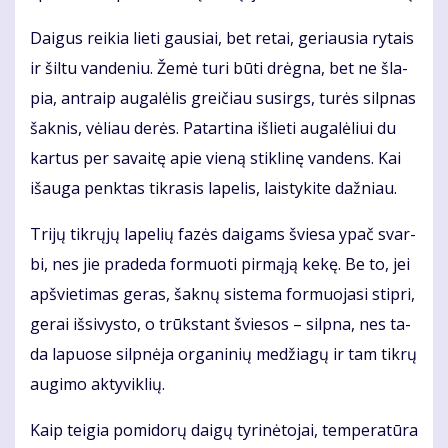
Dai­gus rei­kia lie­ti gau­siai, bet re­tai, ge­riau­sia ry­tais
ir šil­tu van­de­niu. Že­mė tu­ri bū­ti drėg­na, bet ne šla­
pia, ant­raip au­ga­lė­lis grei­čiau su­sirgs, tu­rės sil­pnas
šak­nis, vė­liau de­rės. Pa­tar­ti­na iš­lie­ti au­ga­lė­liui du
kar­tus per sa­vai­tę apie vie­ną stik­li­nę van­dens. Kai
iš­au­ga penk­tas tik­ra­sis la­pe­lis, lais­ty­ki­te daž­niau.
Tri­jų tik­rų­jų la­pe­lių fa­zės dai­gams švie­sa ypač svar­
bi, nes jie pra­de­da for­muo­ti pir­mą­ją ke­kę. Be to, jei
ap­švie­ti­mas ge­ras, šak­nų sis­te­ma for­muo­ja­si stip­ri,
ge­rai iš­si­vys­to, o trūks­tant švie­sos – sil­pna, nes ta­
da la­puo­se sil­pnė­ja or­ga­ni­nių me­džia­gų ir tam tik­rų
au­gi­mo ak­ty­vik­lių.
Kaip tei­gia po­mi­do­rų dai­gų ty­ri­nė­to­jai, tem­pe­ra­tū­ra