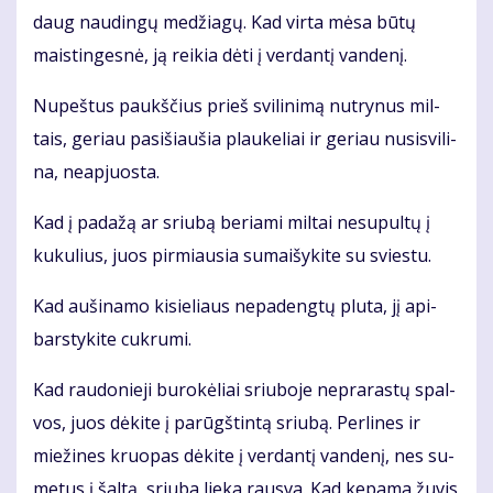
daug nau­din­gų me­džia­gų. Kad vir­ta mė­sa bū­tų
mais­tin­ges­nė, ją rei­kia dė­ti į ver­dan­tį van­de­nį.
Nu­peš­tus paukš­čius prieš svi­li­ni­mą nu­try­nus mil­
tais, ge­riau pa­si­šiau­šia plau­ke­liai ir ge­riau nu­si­svi­li­
na, ne­ap­juos­ta.
Kad į pa­da­žą ar sriu­bą be­ria­mi mil­tai ne­su­pul­tų į
ku­ku­lius, juos pir­miau­sia su­mai­šy­ki­te su svies­tu.
Kad au­ši­na­mo ki­sie­liaus ne­pa­deng­tų plu­ta, jį api­
bars­ty­ki­te cuk­ru­mi.
Kad rau­do­nie­ji bu­ro­kė­liai sriu­bo­je ne­pra­ras­tų spal­
vos, juos dė­ki­te į pa­rūgš­tin­tą sriu­bą. Per­li­nes ir
mie­ži­nes kruo­pas dė­ki­te į ver­dan­tį van­de­nį, nes su­
me­tus į šal­tą, sriu­ba lie­ka raus­va. Kad ke­pa­ma žu­vis