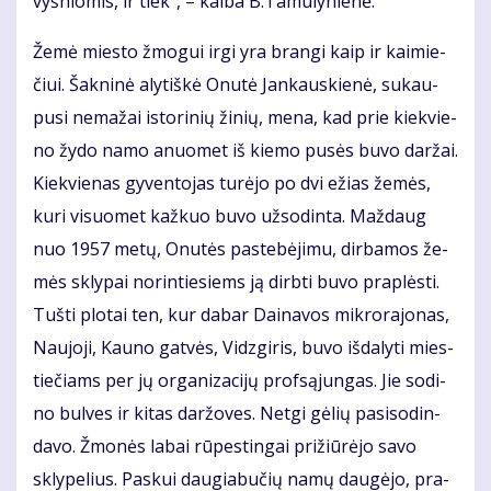
vyš­nio­mis, ir tiek“, – kal­ba B.Ta­mu­ly­nie­nė.
Že­mė mies­to žmo­gui ir­gi yra bran­gi kaip ir kai­mie­
čiui. Šak­ni­nė aly­tiš­kė Onu­tė Jan­kaus­kie­nė, su­kau­
pu­si ne­ma­žai is­to­ri­nių ži­nių, me­na, kad prie kiek­vie­
no žy­do na­mo anuo­met iš kie­mo pu­sės bu­vo dar­žai.
Kiek­vie­nas gy­ven­to­jas tu­rė­jo po dvi ežias že­mės,
ku­ri vi­suo­met kaž­kuo bu­vo už­so­din­ta. Maž­daug
nuo 1957 me­tų, Onu­tės pa­ste­bė­ji­mu, dir­ba­mos že­
mės skly­pai no­rin­tie­siems ją dirb­ti bu­vo pra­plės­ti.
Tuš­ti plo­tai ten, kur da­bar Dai­na­vos mik­ro­ra­jo­nas,
Nau­jo­ji, Kau­no gat­vės, Vidz­gi­ris, bu­vo iš­da­ly­ti mies­
tie­čiams per jų or­ga­ni­za­ci­jų prof­są­jun­gas. Jie so­di­
no bul­ves ir ki­tas dar­žo­ves. Net­gi gė­lių pa­si­so­din­
da­vo. Žmo­nės la­bai rū­pes­tin­gai pri­žiū­rė­jo sa­vo
skly­pe­lius. Pas­kui dau­gia­bu­čių na­mų dau­gė­jo, pra­