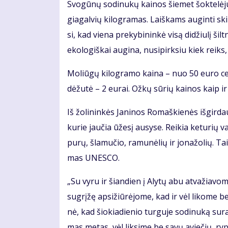
Svo­gū­nų so­di­nu­kų kai­nos šie­met šok­te­lė­j
gia­gal­vių ki­log­ra­mas. Laiš­kams au­gin­ti skir­
si, kad vie­na pre­ky­bi­nin­kė vi­są di­džiu­lį šil
eko­lo­giš­kai au­gi­na, nu­si­pirk­siu kiek reiks,
Mo­liū­gų ki­log­ra­mo kai­na – nuo 50 eu­ro cen­
dė­žu­tė – 2 eu­rai. Ož­kų sū­rių kai­nos kaip ir
Iš žo­li­nin­kės Ja­ni­nos Ro­maš­kie­nės iš­gir­d
ku­rie jau­čia ūže­sį au­sy­se. Rei­kia ke­tu­rių 
pu­rų, šla­mu­čio, ra­mu­nė­lių ir jo­na­žo­lių. Ta
mas UNES­CO.
„Su vy­ru ir šian­dien į Aly­tų abu at­va­žia­vo­me
su­grį­žę ap­si­žiū­rė­jo­me, kad ir vėl li­ko­me b
nė, kad šio­kia­die­nio tur­gu­je so­di­nu­ką su­r
mas me­tas, vėl lik­si­me be sa­vų avie­čių, ry­p