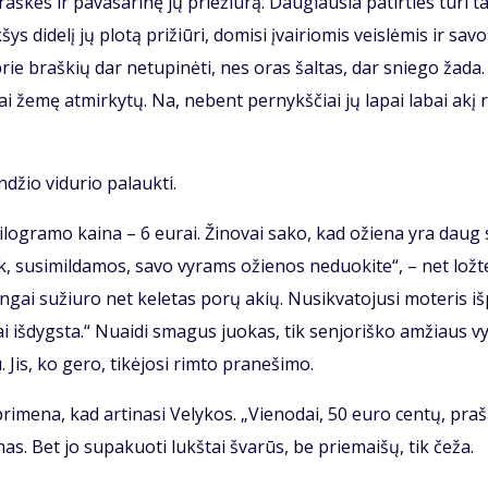
aš­kes ir pa­va­sa­ri­nę jų prie­žiū­rą. Dau­giau­sia pa­tir­ties tu­ri t
s di­de­lį jų plo­tą pri­žiū­ri, do­mi­si įvai­rio­mis veis­lė­mis ir sa­vo
rė prie braš­kių dar ne­tu­pi­nė­ti, nes oras šal­tas, dar snie­go ža­da
­mai že­mę at­mir­ky­tų. Na, ne­bent per­nykš­čiai jų la­pai la­bai akį 
n­džio vi­du­rio pa­lauk­ti.
i­log­ra­mo kai­na – 6 eu­rai. Ži­no­vai sa­ko, kad ožie­na yra daug
, su­si­mil­da­mos, sa­vo vy­rams ožie­nos ne­duo­ki­te“, – net lož­te
n­gai su­žiu­ro net ke­le­tas po­rų akių. Nu­si­kva­to­ju­si mo­te­ris iš
 iš­dygs­ta.“ Nu­ai­di sma­gus juo­kas, tik sen­jo­riš­ko am­žiaus vy
. Jis, ko ge­ro, ti­kė­jo­si rim­to pra­ne­ši­mo.
ri­me­na, kad ar­ti­na­si Ve­ly­kos. „Vie­no­dai, 50 eu­ro cen­tų, pra­
as. Bet jo su­pa­kuo­ti lukš­tai šva­rūs, be prie­mai­šų, tik če­ža.