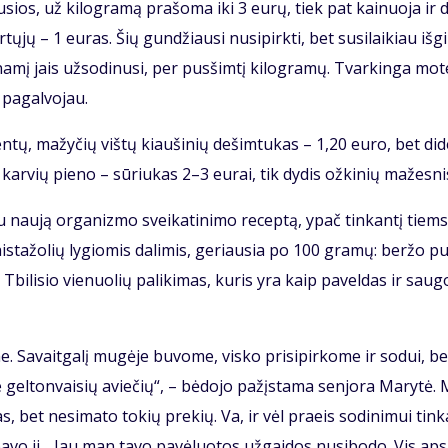
u­sios, už ki­log­ra­mą pra­šo­ma iki 3 eu­rų, tiek pat kai­nuo­ja ir
tų­jų – 1 eu­ras. Šių gun­džiau­si nu­si­pirk­ti, bet su­si­lai­kiau iš­g
t­na­mį jais už­so­di­nu­si, per pus­šim­tį ki­log­ra­mų. Tvar­kin­ga mo­te
 pa­gal­vo­jau.
tų, ma­žy­čių viš­tų kiau­ši­nių de­šim­tu­kas – 1,20 eu­ro, bet di­de
 kar­vių pie­no – sū­riu­kas 2–3 eu­rai, tik dy­dis ož­ki­nių ma­žes­ni
au nau­ją or­ga­niz­mo svei­ka­ti­ni­mo re­cep­tą, ypač tin­kan­tį tiems
vais­ta­žo­lių ly­gio­mis da­li­mis, ge­riau­sia po 100 gra­mų: ber­žo 
i Tbi­li­sio vie­nuo­lių pa­li­ki­mas, ku­ris yra kaip pa­vel­das ir sau­g
. Sa­vait­ga­lį mu­gė­je bu­vo­me, vis­ko pri­si­pir­ko­me ir so­dui, be
e gel­ton­vai­sių avie­čių“, – bė­do­jo pa­žįs­ta­ma sen­jo­ra Ma­ry­tė.
as, bet ne­si­ma­to to­kių pre­kių. Va, ir vėl pra­eis so­di­ni­mui tin­k
a­vo ji. „Jau man ta­vo pa­vė­luo­tos už­gai­dos nu­si­bo­do. Vis ap­si