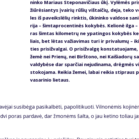
nin­ko Ma­riaus Ste­po­na­vi­čiaus ūkį. Vy­lė­mės pri­
žiū­rė­sian­tys įvai­rių rū­šių viš­tai­čių, de­ja, te­ko v
les iš pa­veiks­lė­lių rink­tis, ūki­nin­ko val­do­se sa­ni
ri­ja – šim­tap­ro­cen­ti­nės ko­ky­bės. Ke­lio­nė il­ga 
ras šim­tas ki­lo­met­rų ne ypa­tin­gos ko­ky­bės ke
liais, bet lė­tas va­žia­vi­mas tu­ri ir pri­va­lu­mų – ik
ties pri­siž­val­gai. O pri­siž­val­gę kon­sta­tuo­ja­me
že­mė nei Prie­nų, nei Birš­to­no, nei Kai­šia­do­rų sa­
val­dy­bė­se dar spar­čiai ne­ju­di­na­ma, drėg­mės vi
sto­ko­ja­ma. Rei­kia že­mei, la­bai rei­kia stip­raus 
va­sa­ri­nio lie­taus.
vė­jai su­si­bė­ga pa­si­kal­bė­ti, pa­po­li­ti­kuo­ti. Vil­no­nė­mis ko­ji­nė
r dvi po­ras par­da­vė, dar žmo­nėms šal­ta, o jau ke­ti­no to­liau ja