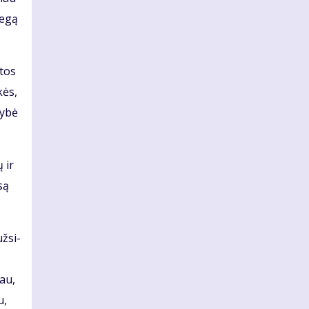
ie­gą
­tos
kės,
y­bė
ų ir
­są
ž­si­
iau,
u,