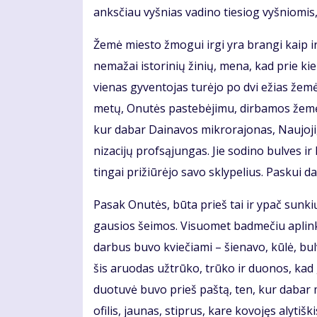
anks­čiau vyš­nias va­di­no tie­siog vyš­nio­mis,
Že­mė mies­to žmo­gui ir­gi yra bran­gi kaip ir k
ne­ma­žai is­to­ri­nių ži­nių, me­na, kad prie 
vie­nas gy­ven­to­jas tu­rė­jo po dvi ežias že
me­tų, Onu­tės pa­ste­bė­ji­mu, dir­ba­mos že­mės
kur da­bar Dai­na­vos mik­ro­ra­jo­nas, Nau­jo­ji,
ni­za­ci­jų prof­są­jun­gas. Jie so­di­no bul­ves i
tin­gai pri­žiū­rė­jo sa­vo skly­pe­lius. Pas­kui d
Pa­sak Onu­tės, bū­ta prieš tai ir ypač sun­ki
gau­sios šei­mos. Vi­suo­met bad­me­čiu ap­lin­k
dar­bus bu­vo kvie­čia­mi – šie­na­vo, kū­lė, bul
šis aruo­das už­trū­ko, trū­ko ir duo­nos, kad ga
duo­tu­vė bu­vo prieš pa­štą, ten, kur da­bar mie
ofi­lis, jau­nas, stip­rus, ka­re ko­vo­jęs aly­tiš­k