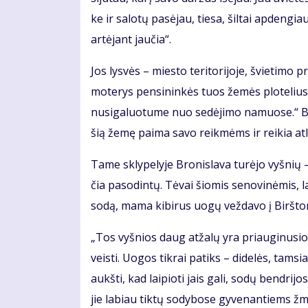
ke ir sa­lo­tų pa­sė­jau, tie­sa, šil­tai ap­den­g
ar­tė­jant jau­čia“.
Jos lys­vės – mies­to te­ri­to­ri­jo­je, švie­ti­m
mo­te­rys pen­si­nin­kės tuos že­mės plo­te­lius v
nu­si­ga­luo­tu­me nuo se­dė­ji­mo na­muo­se.“ B
šią že­mę pa­ima sa­vo reik­mėms ir rei­kia at­lais­
Ta­me skly­pe­ly­je Bro­nis­la­va tu­rė­jo vyš­nių –
čia pa­so­din­tų. Tė­vai šio­mis se­no­vi­nė­mis, l
so­dą, ma­ma ki­bi­rus uo­gų vež­da­vo į Birš­to­n
„Tos vyš­nios daug at­ža­lų yra pri­au­gi­nu­sios.
veis­ti. Uo­gos tik­rai pa­tiks – di­de­lės, tam­s
aukš­ti, kad lai­pio­ti jais ga­li, so­dų ben­dri
jie la­biau tik­tų so­dy­bo­se gy­ve­nan­tiems ž