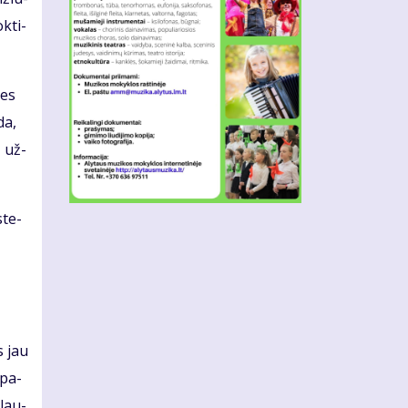
k­ti­
tes
da,
ų už­
­te­
os jau
 pa­
 lau­