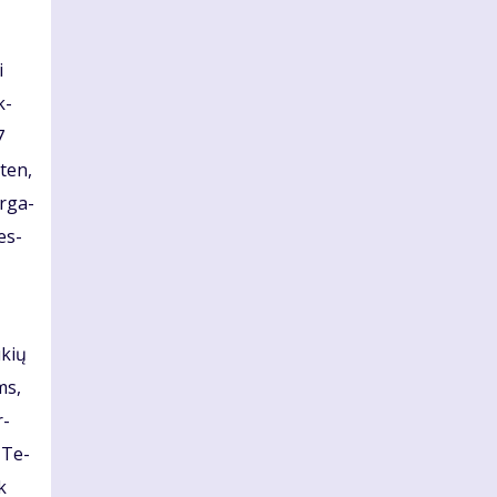
i
k­
7
 ten,
r­ga­
pes­
ūkių
ms,
r­
o Te­
ek