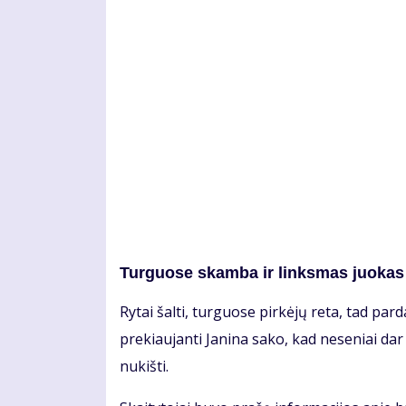
Turguose skamba ir linksmas juokas
Ry­tai šal­ti, tur­guo­se pir­kė­jų re­ta, tad par­da­
pre­kiau­jan­ti Ja­ni­na sa­ko, kad ne­se­niai da
nu­kiš­ti.