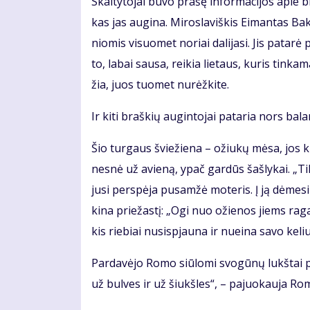
Skai­ty­to­jai bu­vo pra­šę in­for­ma­ci­jos apie br
kas jas au­gi­na. Mi­ros­la­viš­kis Ei­man­tas Bak­šy
nio­mis vi­suo­met no­riai da­li­ja­si. Jis pa­ta­
to, la­bai sau­sa, rei­kia lie­taus, ku­ris tin­ka
žia, juos tuo­met nu­rėž­ki­te.
Ir ki­ti braš­kių au­gin­to­jai pa­ta­ria nors ba­la
Šio tur­gaus švie­žie­na – ožiu­kų mė­sa, jos k
nes­nė už avie­ną, ypač gar­dūs šaš­ly­kai. „Tik
ju­si per­spė­ja pus­am­žė mo­te­ris. Į ją dė­me­si
ki­na prie­žas­tį: „Ogi nuo ožie­nos jiems ra­gai
kis rie­biai nu­si­spjau­na ir nu­ei­na sa­vo ke­liu
Par­da­vė­jo Ro­mo siū­lo­mi svo­gū­nų lukš­tai p
už bul­ves ir už šiukš­les“, – pa­juo­kau­ja Ro­m