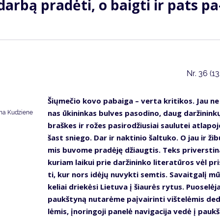
dar­bą pra­dė­ti, o baig­ti ir pats pa
Nr.
36 (1
Šių­me­čio ko­vo pa­bai­ga – ver­ta kri­ti­kos. Jau ne
nas ūki­nin­kas bul­ves pa­so­di­no, daug dar­ži­nin­k
na Kudziene
braš­kes ir ro­žes pa­si­ro­džiu­siai sau­lu­tei at­la­po­j
šast snie­go. Dar ir nak­ti­nio šal­tu­ko. O jau ir ži­b
mis bu­vo­me pra­dė­ję džiaug­tis. Teks pri­vers­ti­n
ku­riam lai­kui prie dar­ži­nin­ko li­te­ra­tū­ros vėl pri
ti, kur nors idė­jų nu­vyk­ti sem­tis. Sa­vait­ga­lį mū
ke­liai drie­kė­si Lie­tu­va į šiau­rės ry­tus. Puo­se­lė­
paukš­ty­ną nu­ta­rė­me pa­į­vai­rin­ti viš­te­lė­mis de­
lė­mis, įno­rin­go­ji pa­ne­lė na­vi­ga­ci­ja ve­dė į paukš­