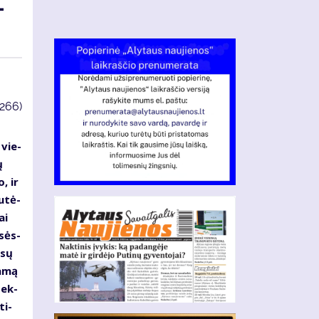
­
3266)
 vie­
ų
o, ir
u­tė­
ai
­sės­
­sų
ja­mą
dek­
ti­