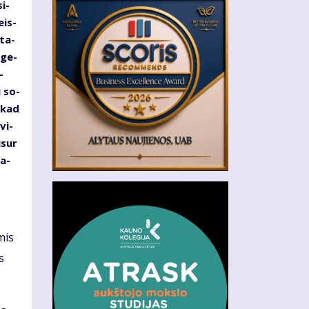
si­
eis­
­ta­
– ge­
­
i so­
, kad
vi­
­sur
pa­
­mis
s