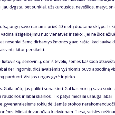
iau, jau dygs­ta, bet sun­kiai, už­skur­du­sios, ne­veš­lios, ma­tyt, sn
o prof­są­jun­gų sa­vo na­riams prieš 40 me­tų duo­ta­me skly­pe. Ir ki
a­di­na iš­si­gel­bė­ji­mu nuo vie­nat­vės ir sa­ko: „Jei ne šios ežiu­
et ne­se­niai že­mę dir­ban­tys žmo­nės ga­vo raš­tą, kad sa­vi­val­d
vin­ti, ki­tur per­si­kel­ti.
 lie­tu­viš­kų, se­no­vi­nių, dar iš tė­ve­lių že­mės kaž­ka­da at­si­veš­t
a­bai der­lin­go­mis, di­džia­vai­sė­mis vyš­nio­mis bu­vo ap­so­di­nę vi
ą par­duo­ti. Vi­si jos uo­gas gy­rė ir pir­ko.
 Gai­la bū­tų jas pa­lik­ti su­nai­kin­ti. Gal kas no­ri jų sa­vo so­de u
iai rau­do­nos ir la­bai ska­nios. Tik pa­tys me­džiai už­au­ga la­bai
­jo­se gy­ve­nan­tie­siems to­kių dėl že­mės sto­kos ne­re­ko­men­duo­č
mo­nėms. Mie­lai do­va­no­čiau kiek­vie­nam. Tie­sa, veis­lės ne­ži­na