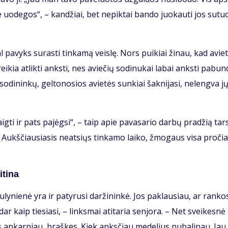
 uo­de­gos“, – kan­džiai, bet ne­pik­tai ban­do juo­kau­ti jos su­tuo
pa­vyks su­ras­ti tin­ka­mą veis­lę. Nors pui­kiai ži­nau, kad avie­
rei­kia at­lik­ti anks­ti, nes avie­čių so­di­nu­kai la­bai anks­ti pa­bun­
 so­di­nin­kų, gel­to­no­sios avie­tės sun­kiai šak­ni­ja­si, ne­leng­va j
ig­ti ir pats pa­jėg­si“, – taip apie pa­va­sa­rio dar­bų pra­džią tars
kol Aukš­čiau­sia­sis ne­at­siųs tin­ka­mo lai­ko, žmo­gaus vi­sa pro­čia
ti­na
u­ly­nie­nė yra ir pa­ty­ru­si dar­ži­nin­kė. Jos pa­klau­siau, ar ran­k
ir dar kaip tie­sia­si, – links­mai ati­ta­ria sen­jo­ra. – Net svei­kes­nė
tes ap­kar­piau, braš­kes. Kiek anks­čiau me­de­lius nu­ba­li­nau. Jau