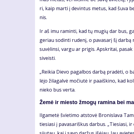
ri, kaip mar­ti į de­vin­tus me­tus, kad šu­va be
nis.
Ir aš imu ra­min­ti, kad tų mu­gių dar bus, gal 
ge­riau so­din­ti ru­de­nį, o pa­va­sa­rį šį dar­bą 
su­vė­lin­si, var­gu ar pri­gis. Ap­skri­tai, pa­sak
si­veis­ti.
„Rei­kia Die­vo pa­gal­bos dar­bą pra­dė­ti, o ba
lė­jo ži­la­gal­vė mo­čiu­tė ir pa­aiš­ki­no, kad 
nie­ko bus ver­ta.
Že­mė ir mies­to žmo­gų ra­mi­na bei mai­
Il­ga­me­tė švie­ti­mo at­sto­vė Bro­nis­la­va Ta­m
tie­sia­si į pa­va­sa­riš­kus dar­bus. „Tie­sia­si, 
si­ju­tau, kai į sa­vo dar­žus iš­ėjau. Jau avie­