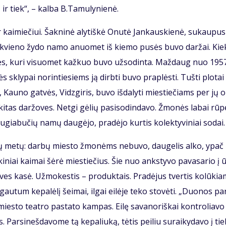
 ir tiek“, – kal­ba B.Ta­mu­ly­nie­nė.
ai­mie­čiui. Šak­ni­nė aly­tiš­kė Onu­tė Jan­kaus­kie­nė, su­kau­pu­s
kiek­vie­no žy­do na­mo anuo­met iš kie­mo pu­sės bu­vo dar­žai. Kie
­mės, ku­ri vi­suo­met kaž­kuo bu­vo už­so­din­ta. Maž­daug nuo 195
 skly­pai no­rin­tie­siems ją dirb­ti bu­vo pra­plės­ti. Tuš­ti plo­tai
 Kau­no gat­vės, Vidz­gi­ris, bu­vo iš­da­ly­ti mies­tie­čiams per jų o
r ki­tas dar­žo­ves. Net­gi gė­lių pa­si­so­din­da­vo. Žmo­nės la­bai rū­
au­gia­bu­čių na­mų dau­gė­jo, pra­dė­jo kur­tis ko­lek­ty­vi­niai so­dai.
ų me­tų: dar­bų mies­to žmo­nėms ne­bu­vo, dau­ge­lis al­ko, ypač
i­niai kai­mai šė­rė mies­tie­čius. Šie nuo anks­ty­vo pa­va­sa­rio į 
­ves ka­sė. Už­mo­kes­tis – pro­duk­tais. Pra­dė­jus tver­tis ko­lū­kia
u­tum ke­pa­lė­lį šei­mai, il­gai ei­lė­je te­ko sto­vė­ti. „Duo­nos pa
s­to te­at­ro pa­sta­to kam­pas. Ei­lę sa­va­no­riš­kai kon­tro­lia­v
is. Par­si­neš­da­vo­me tą ke­pa­liu­ką, tė­tis pei­liu su­rai­ky­da­vo į ti