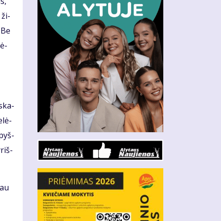
as,
 ži­
. Be
rė­
 ska­
­lė­
­pyš­
­riš­
šau