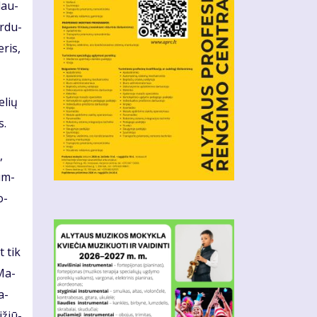
 dau­
ir­du­
­ris,
­lių
s.
,
pum­
o­
t tik
 Ma­
a­
­žiū­