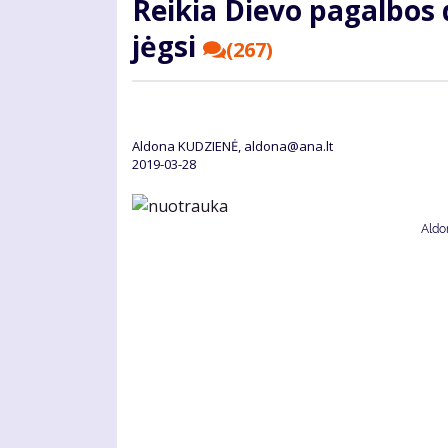
Rei­kia Die­vo pa­gal­bos 
jėg­si
(267)
Aldona KUDZIENĖ, aldona@ana.lt
2019-03-28
Aldo