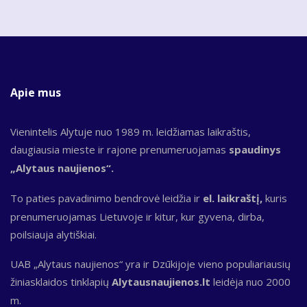
Apie mus
Vienintelis Alytuje nuo 1989 m. leidžiamas laikraštis,
daugiausia mieste ir rajone prenumeruojamas
spaudinys
„Alytaus naujienos“.
To paties pavadinimo bendrovė leidžia ir
el. laikraštį,
kuris
prenumeruojamas Lietuvoje ir kitur, kur gyvena, dirba,
poilsiauja alytiškiai.
UAB „Alytaus naujienos“ yra ir Dzūkijoje vieno populiariausių
žiniasklaidos tinklapių
Alytausnaujienos.lt
leidėja nuo 2000
m.