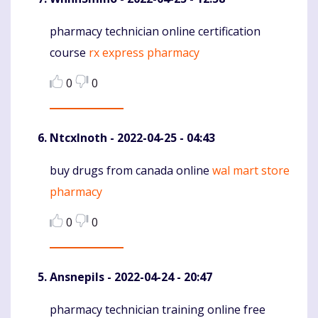
pharmacy technician online certification
Komentaras
course
rx express pharmacy
0
0
NtcxInoth
- 2022-04-25 - 04:43
buy drugs from canada online
wal mart store
Komentaras
pharmacy
0
0
Ansnepils
- 2022-04-24 - 20:47
pharmacy technician training online free
Komentaras