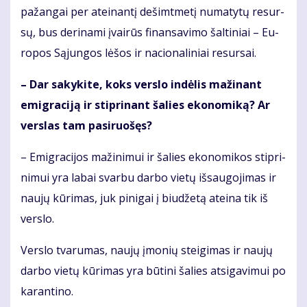
pa­žan­gai per at­ei­nan­tį de­šimt­me­tį nu­ma­ty­tų re­sur­
sų, bus de­ri­na­mi įvai­rūs fi­nan­sa­vi­mo šal­ti­niai – Eu­
ro­pos Są­jun­gos lė­šos ir na­cio­na­li­niai re­sur­sai.
– Dar sa­ky­ki­te, koks ver­slo in­dė­lis ma­ži­nant
emig­ra­ci­ją ir stip­ri­nant ša­lies eko­no­mi­ką? Ar
ver­slas tam pa­si­ruo­šęs?
– Emig­ra­ci­jos ma­ži­ni­mui ir ša­lies eko­no­mi­kos stip­ri­
ni­mui yra la­bai svar­bu dar­bo vie­tų iš­sau­go­ji­mas ir
nau­jų kū­ri­mas, juk pi­ni­gai į biu­dže­tą at­ei­na tik iš
ver­slo.
Ver­slo tva­ru­mas, nau­jų įmo­nių stei­gi­mas ir nau­jų
dar­bo vie­tų kū­ri­mas yra bū­ti­ni ša­lies at­si­ga­vi­mui po
ka­ran­ti­no.