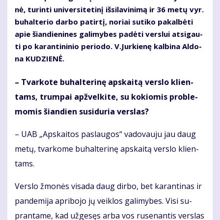
nė, tu­rin­ti uni­ver­si­te­ti­nį iš­si­la­vi­ni­mą ir 36 me­tų vyr.
bu­hal­te­rio dar­bo pa­tir­tį, no­riai su­ti­ko pa­kal­bė­ti
apie šian­die­ni­nes ga­li­my­bes pa­dė­ti ver­slui at­si­gau­
ti po ka­ran­ti­ni­nio pe­ri­odo. V.Jur­kie­nę kal­bi­na Al­do­
na KU­DZIE­NĖ.
– Tvar­ko­te bu­hal­te­ri­nę ap­skai­tą ver­slo klien­
tams, trum­pai ap­žvel­ki­te, su ko­kio­mis pro­ble­
mo­mis šian­dien su­si­du­ria ver­slas?
– UAB „Ap­skai­tos pa­slau­gos“ va­do­vau­ju jau daug
me­tų, tvar­ko­me bu­hal­te­ri­nę ap­skai­tą ver­slo klien­
tams.
Ver­slo žmo­nės vi­sa­da daug dir­bo, bet ka­ran­ti­nas ir
pan­de­mi­ja ap­ri­bo­jo jų veik­los ga­li­my­bes. Vi­si su­
pran­ta­me, kad už­ge­sęs ar­ba vos ru­se­nan­tis ver­slas