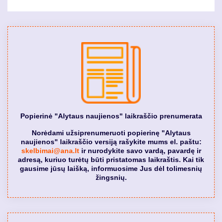
page
puslapis
page
puslapis
page
Popierinė "Alytaus naujienos" laikraščio prenumerata
Norėdami užsiprenumeruoti popierinę "Alytaus
naujienos" laikraščio versiją rašykite mums el. paštu:
skelbimai@ana.lt
ir nurodykite savo vardą, pavardę ir
adresą, kuriuo turėtų būti pristatomas laikraštis. Kai tik
gausime jūsų laišką, informuosime Jus dėl tolimesnių
žingsnių.