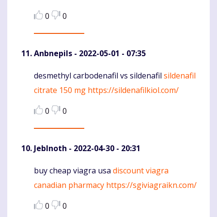
0
0
Anbnepils
- 2022-05-01 - 07:35
desmethyl carbodenafil vs sildenafil
sildenafil
Komentaras
citrate 150 mg
https://sildenafilkiol.com/
0
0
JebInoth
- 2022-04-30 - 20:31
buy cheap viagra usa
discount viagra
Komentaras
canadian pharmacy
https://sgiviagraikn.com/
0
0