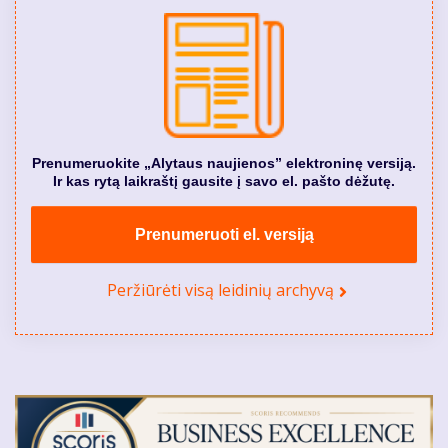
Prenumeruokite „Alytaus naujienos” elektroninę versiją.
Ir kas rytą laikraštį gausite į savo el. pašto dėžutę.
Prenumeruoti el. versiją
Peržiūrėti visą leidinių archyvą