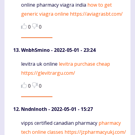
online pharmacy viagra india
how to get
Komentaras
generic viagra online
https://aviagrasbt.com/
0
0
WnbhSmino
- 2022-05-01 - 23:24
levitra uk online
levitra purchase cheap
Komentaras
https://glevitrargu.com/
0
0
NndnInoth
- 2022-05-01 - 15:27
vipps certified canadian pharmacy
pharmacy
Komentaras
tech online classes
https://jzpharmacyukj.com/