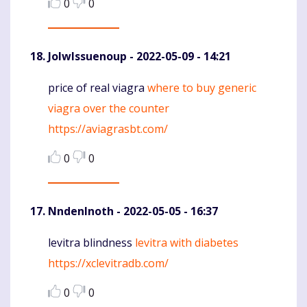
0
0
JolwIssuenoup
- 2022-05-09 - 14:21
price of real viagra
where to buy generic
Komentaras
viagra over the counter
https://aviagrasbt.com/
0
0
NndenInoth
- 2022-05-05 - 16:37
levitra blindness
levitra with diabetes
Komentaras
https://xclevitradb.com/
0
0