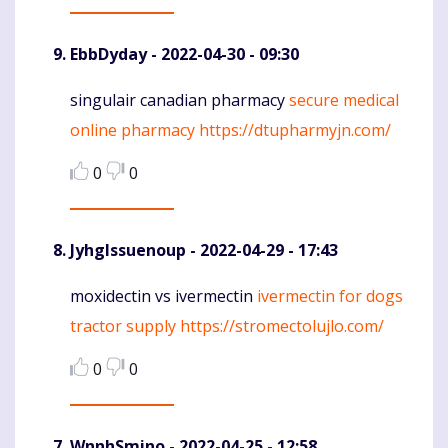
EbbDyday
- 2022-04-30 - 09:30
singulair canadian pharmacy
secure medical
Komentaras
online pharmacy
https://dtupharmyjn.com/
0
0
JyhgIssuenoup
- 2022-04-29 - 17:43
moxidectin vs ivermectin
ivermectin for dogs
Komentaras
tractor supply
https://stromectolujlo.com/
0
0
WnnhSmino
- 2022-04-25 - 12:58