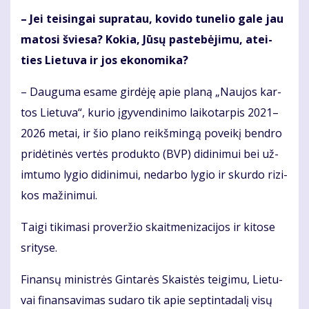
– Jei tei­sin­gai su­pra­tau, ko­vi­do tu­ne­lio ga­le jau
ma­to­si švie­sa? Ko­kia, Jū­sų pa­ste­bė­ji­mu, at­ei­
ties Lie­tu­va ir jos eko­no­mi­ka?
– Dau­gu­ma esa­me gir­dė­ję apie pla­ną „Nau­jos kar­
tos Lie­tu­va“, ku­rio įgy­ven­di­ni­mo lai­ko­tar­pis 2021–
2026 me­tai, ir šio pla­no reikš­min­gą po­vei­kį ben­dro
pri­dė­ti­nės ver­tės pro­duk­to (BVP) di­di­ni­mui bei už­
im­tu­mo ly­gio di­di­ni­mui, ne­dar­bo ly­gio ir skur­do ri­zi­
kos ma­ži­ni­mui.
Tai­gi ti­ki­ma­si pro­ver­žio skait­me­ni­za­ci­jos ir ki­to­se
sri­ty­se.
Fi­nan­sų mi­nist­rės Gin­ta­rės Skais­tės tei­gi­mu, Lie­tu­
vai fi­nan­sa­vi­mas su­da­ro tik apie sep­tin­ta­da­lį vi­sų