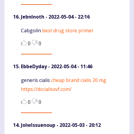
JebnInoth
- 2022-05-04 - 22:16
Cabgolin
best drug store primer
Komentaras
0
0
EbbeDyday
- 2022-05-04 - 11:46
generis cialis
cheap brand cialis 20 mg
Komentaras
https://dccialisxvf.com/
0
0
JolwIssuenoup
- 2022-05-03 - 20:12