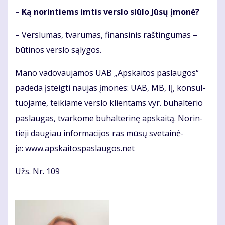
– Ką no­rin­tiems im­tis ver­slo siū­lo Jū­sų įmo­nė?
– Ver­slu­mas, tva­ru­mas, fi­nan­si­nis raš­tin­gu­mas –
bū­ti­nos ver­slo są­ly­gos.
Ma­no va­do­vau­ja­mos UAB „Ap­skai­tos pa­slau­gos“
pa­de­da įsteig­ti nau­jas įmo­nes: UAB, MB, IĮ, kon­sul­
tuo­ja­me, tei­kia­me ver­slo klien­tams vyr. bu­hal­te­rio
pa­slau­gas, tvar­ko­me bu­hal­te­ri­nę ap­skai­tą. No­rin­
tie­ji dau­giau in­for­ma­ci­jos ras mū­sų sve­tai­nė­
je: www.ap­skai­tos­pas­lau­gos.net
Užs. Nr. 109