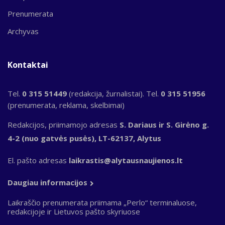
Prenumerata
Archyvas
Kontaktai
Tel.
0 315 51449
(redakcija, žurnalistai). Tel.
0 315 51956
(prenumerata, reklama, skelbimai)
Redakcijos, priimamojo adresas
S. Dariaus ir S. Girėno g.
4-2 (nuo gatvės pusės), LT-62137, Alytus
El. pašto adresas
laikrastis@alytausnaujienos.lt
Daugiau informacijos
Laikraščio prenumerata priimama „Perlo“ terminaluose,
redakcijoje ir Lietuvos pašto skyriuose