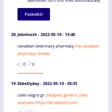
addresses turn into links automatically.
JebnInoth
- 2022-05-10 - 15:40
canadian veterinary pharmacy
the canadian
Komentaras
pharmacy review
0
0
EbbeDyday
- 2022-05-10 - 05:35
cialis viagra gr
cheapest generic cialis
Komentaras
australia
https://dccialisxvf.com/