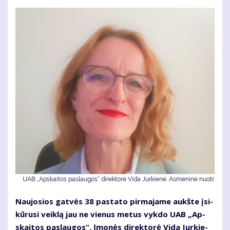
UAB „Ap­skai­tos pa­slau­gos“ di­rek­to­rė Vi­da Jur­kie­nė. Asmeninė nuotr.
Nau­jo­sios gat­vės 38 pa­sta­to pir­ma­ja­me aukš­te įsi­
kū­ru­si veik­lą jau ne vie­nus me­tus vyk­do UAB „Ap­
skai­tos pa­slau­gos“. Įmo­nės di­rek­to­rė Vi­da Jur­kie­