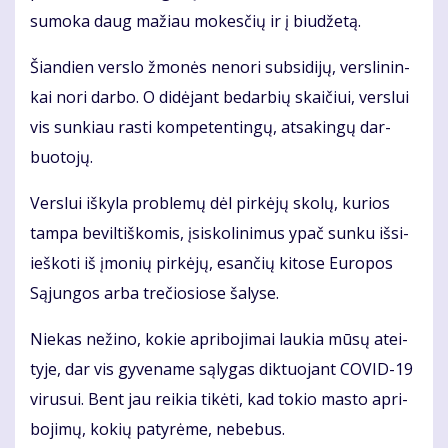
su­mo­ka daug ma­žiau mo­kes­čių ir į biu­dže­tą.
Šian­dien ver­slo žmo­nės ne­no­ri sub­si­di­jų, ver­sli­nin­
kai no­ri dar­bo. O di­dė­jant be­dar­bių skai­čiui, ver­slui
vis sun­kiau ras­ti kom­pe­ten­tin­gų, at­sa­kin­gų dar­
buo­to­jų.
Ver­slui iš­ky­la pro­ble­mų dėl pir­kė­jų sko­lų, ku­rios
tam­pa be­vil­tiš­ko­mis, įsi­sko­li­ni­mus ypač sun­ku iš­si­
ieš­ko­ti iš įmo­nių pir­kė­jų, esan­čių ki­to­se Eu­ro­pos
Są­jun­gos ar­ba tre­čio­sio­se ša­ly­se.
Nie­kas ne­ži­no, ko­kie ap­ri­bo­ji­mai lau­kia mū­sų at­ei­
ty­je, dar vis gy­ve­na­me są­ly­gas dik­tuo­jant CO­VID-19
vi­ru­sui. Bent jau rei­kia ti­kė­ti, kad to­kio mas­to ap­ri­
bo­ji­mų, ko­kių pa­ty­rė­me, ne­be­bus.