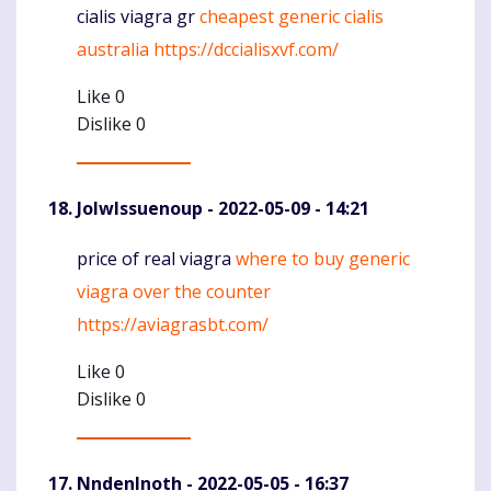
cialis viagra gr
cheapest generic cialis
Komentaras
australia
https://dccialisxvf.com/
Like
0
Dislike
0
JolwIssuenoup
- 2022-05-09 - 14:21
price of real viagra
where to buy generic
Komentaras
viagra over the counter
https://aviagrasbt.com/
Like
0
Dislike
0
NndenInoth
- 2022-05-05 - 16:37