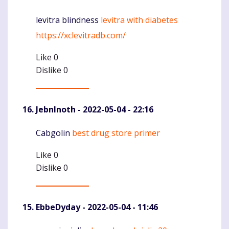
levitra blindness
levitra with diabetes
Komentaras
https://xclevitradb.com/
Like
0
Dislike
0
JebnInoth
- 2022-05-04 - 22:16
Cabgolin
best drug store primer
Komentaras
Like
0
Dislike
0
EbbeDyday
- 2022-05-04 - 11:46