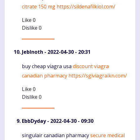
citrate 150 mg
https://sildenafilkiol.com/
Like
0
Dislike
0
JebInoth
- 2022-04-30 - 20:31
buy cheap viagra usa
discount viagra
Komentaras
canadian pharmacy
https://sgiviagraikn.com/
Like
0
Dislike
0
EbbDyday
- 2022-04-30 - 09:30
singulair canadian pharmacy
secure medical
Komentaras