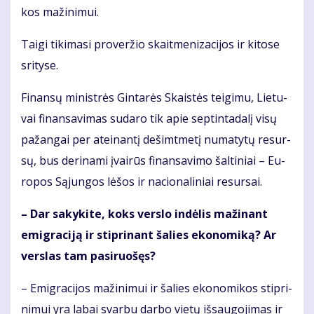
kos ma­ži­ni­mui.
Tai­gi ti­ki­ma­si pro­ver­žio skait­me­ni­za­ci­jos ir ki­to­se
sri­ty­se.
Fi­nan­sų mi­nist­rės Gin­ta­rės Skais­tės tei­gi­mu, Lie­tu­
vai fi­nan­sa­vi­mas su­da­ro tik apie sep­tin­ta­da­lį vi­sų
pa­žan­gai per at­ei­nan­tį de­šimt­me­tį nu­ma­ty­tų re­sur­
sų, bus de­ri­na­mi įvai­rūs fi­nan­sa­vi­mo šal­ti­niai – Eu­
ro­pos Są­jun­gos lė­šos ir na­cio­na­li­niai re­sur­sai.
– Dar sa­ky­ki­te, koks ver­slo in­dė­lis ma­ži­nant
emig­ra­ci­ją ir stip­ri­nant ša­lies eko­no­mi­ką? Ar
ver­slas tam pa­si­ruo­šęs?
– Emig­ra­ci­jos ma­ži­ni­mui ir ša­lies eko­no­mi­kos stip­ri­
ni­mui yra la­bai svar­bu dar­bo vie­tų iš­sau­go­ji­mas ir