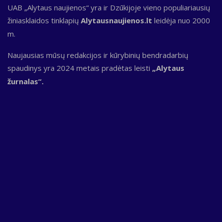
UAB „Alytaus naujienos“ yra ir Dzūkijoje vieno populiariausių
žiniasklaidos tinklapių
Alytausnaujienos.lt
leidėja nuo 2000
m.
Naujausias mūsų redakcijos ir kūrybinių bendradarbių
spaudinys yra 2024 metais pradėtas leisti
„Alytaus
žurnalas“.