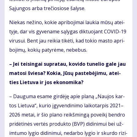
Są­jun­gos ar­ba tre­čio­sio­se ša­ly­se.
Nie­kas ne­ži­no, ko­kie ap­ri­bo­ji­mai lau­kia mū­sų at­ei­
ty­je, dar vis gy­ve­na­me są­ly­gas dik­tuo­jant CO­VID-19
vi­ru­sui. Bent jau rei­kia ti­kė­ti, kad to­kio mas­to ap­ri­
bo­ji­mų, ko­kių pa­ty­rė­me, ne­be­bus.
– Jei tei­sin­gai su­pra­tau, ko­vi­do tu­ne­lio ga­le jau
ma­to­si švie­sa? Ko­kia, Jū­sų pa­ste­bė­ji­mu, at­ei­
ties Lie­tu­va ir jos eko­no­mi­ka?
– Dau­gu­ma esa­me gir­dė­ję apie pla­ną „Nau­jos kar­
tos Lie­tu­va“, ku­rio įgy­ven­di­ni­mo lai­ko­tar­pis 2021–
2026 me­tai, ir šio pla­no reikš­min­gą po­vei­kį ben­dro
pri­dė­ti­nės ver­tės pro­duk­to (BVP) di­di­ni­mui bei už­
im­tu­mo ly­gio di­di­ni­mui, ne­dar­bo ly­gio ir skur­do ri­zi­