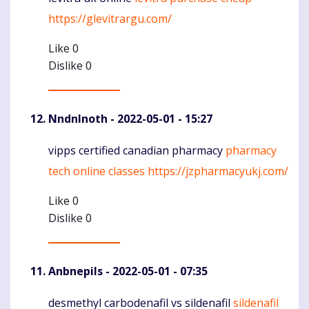
https://glevitrargu.com/
Like
0
Dislike
0
NndnInoth
- 2022-05-01 - 15:27
vipps certified canadian pharmacy
pharmacy
Komentaras
tech online classes
https://jzpharmacyukj.com/
Like
0
Dislike
0
Anbnepils
- 2022-05-01 - 07:35
desmethyl carbodenafil vs sildenafil
sildenafil
Komentaras