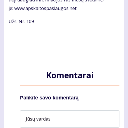
je: www.ap­skai­tos­pas­lau­gos.net
Užs. Nr. 109
Komentarai
Palikite savo komentarą
Jūsų vardas