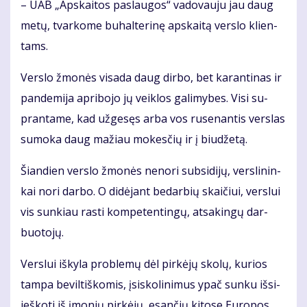
– UAB „Ap­skai­tos pa­slau­gos“ va­do­vau­ju jau daug
me­tų, tvar­ko­me bu­hal­te­ri­nę ap­skai­tą ver­slo klien­
tams.
Ver­slo žmo­nės vi­sa­da daug dir­bo, bet ka­ran­ti­nas ir
pan­de­mi­ja ap­ri­bo­jo jų veik­los ga­li­my­bes. Vi­si su­
pran­ta­me, kad už­ge­sęs ar­ba vos ru­se­nan­tis ver­slas
su­mo­ka daug ma­žiau mo­kes­čių ir į biu­dže­tą.
Šian­dien ver­slo žmo­nės ne­no­ri sub­si­di­jų, ver­sli­nin­
kai no­ri dar­bo. O di­dė­jant be­dar­bių skai­čiui, ver­slui
vis sun­kiau ras­ti kom­pe­ten­tin­gų, at­sa­kin­gų dar­
buo­to­jų.
Ver­slui iš­ky­la pro­ble­mų dėl pir­kė­jų sko­lų, ku­rios
tam­pa be­vil­tiš­ko­mis, įsi­sko­li­ni­mus ypač sun­ku iš­si­
ieš­ko­ti iš įmo­nių pir­kė­jų, esan­čių ki­to­se Eu­ro­pos