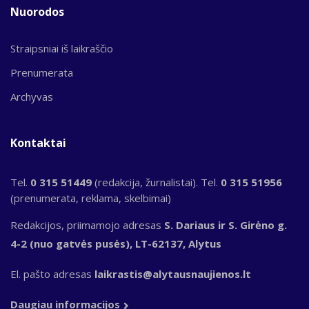
Nuorodos
Straipsniai iš laikraščio
Prenumerata
Archyvas
Kontaktai
Tel.
0 315 51449
(redakcija, žurnalistai). Tel.
0 315 51956
(prenumerata, reklama, skelbimai)
Redakcijos, priimamojo adresas
S. Dariaus ir S. Girėno g.
4-2 (nuo gatvės pusės), LT-62137, Alytus
El. pašto adresas
laikrastis@alytausnaujienos.lt
Daugiau informacijos