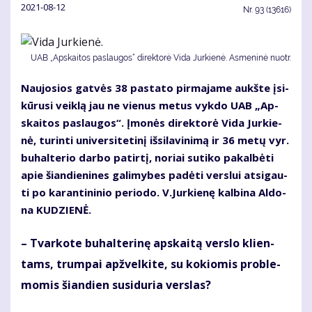
2021-08-12
Nr.
93 (13616)
UAB „Ap­skai­tos pa­slau­gos“ di­rek­to­rė Vi­da Jur­kie­nė. Asmeninė nuotr.
Nau­jo­sios gat­vės 38 pa­sta­to pir­ma­ja­me aukš­te įsi­
kū­ru­si veik­lą jau ne vie­nus me­tus vyk­do UAB „Ap­
skai­tos pa­slau­gos“. Įmo­nės di­rek­to­rė Vi­da Jur­kie­
nė, tu­rin­ti uni­ver­si­te­ti­nį iš­si­la­vi­ni­mą ir 36 me­tų vyr.
bu­hal­te­rio dar­bo pa­tir­tį, no­riai su­ti­ko pa­kal­bė­ti
apie šian­die­ni­nes ga­li­my­bes pa­dė­ti ver­slui at­si­gau­
ti po ka­ran­ti­ni­nio pe­ri­odo. V.Jur­kie­nę kal­bi­na Al­do­
na KU­DZIE­NĖ.
– Tvar­ko­te bu­hal­te­ri­nę ap­skai­tą ver­slo klien­
tams, trum­pai ap­žvel­ki­te, su ko­kio­mis pro­ble­
mo­mis šian­dien su­si­du­ria ver­slas?