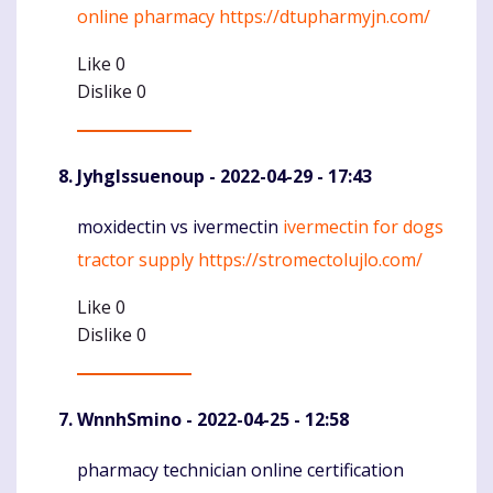
online pharmacy
https://dtupharmyjn.com/
Like
0
Dislike
0
JyhgIssuenoup
- 2022-04-29 - 17:43
moxidectin vs ivermectin
ivermectin for dogs
Komentaras
tractor supply
https://stromectolujlo.com/
Like
0
Dislike
0
WnnhSmino
- 2022-04-25 - 12:58
pharmacy technician online certification
Komentaras