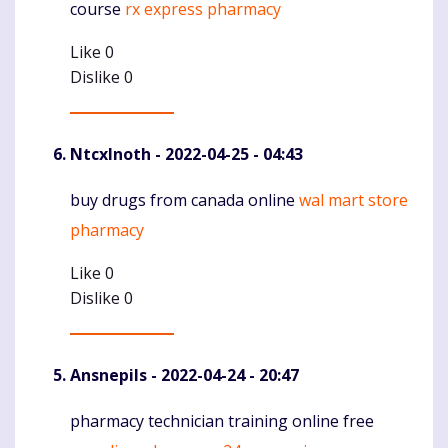
course
rx express pharmacy
Like
0
Dislike
0
NtcxInoth
- 2022-04-25 - 04:43
buy drugs from canada online
wal mart store
Komentaras
pharmacy
Like
0
Dislike
0
Ansnepils
- 2022-04-24 - 20:47
pharmacy technician training online free
Komentaras