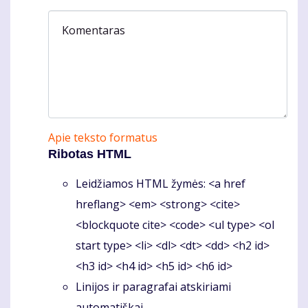
Komentaras
Apie teksto formatus
Ribotas HTML
Leidžiamos HTML žymės: <a href
hreflang> <em> <strong> <cite>
<blockquote cite> <code> <ul type> <ol
start type> <li> <dl> <dt> <dd> <h2 id>
<h3 id> <h4 id> <h5 id> <h6 id>
Linijos ir paragrafai atskiriami
automatiškai