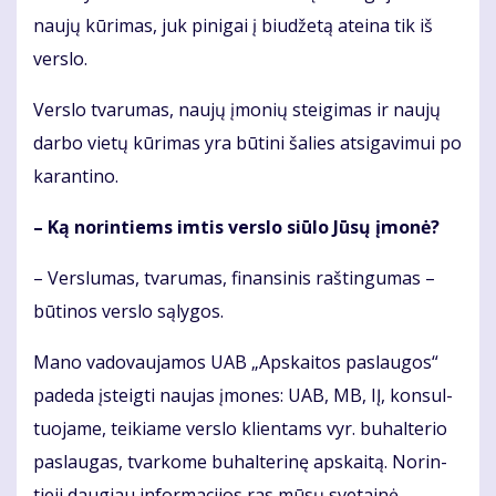
nau­jų kū­ri­mas, juk pi­ni­gai į biu­dže­tą at­ei­na tik iš
ver­slo.
Ver­slo tva­ru­mas, nau­jų įmo­nių stei­gi­mas ir nau­jų
dar­bo vie­tų kū­ri­mas yra bū­ti­ni ša­lies at­si­ga­vi­mui po
ka­ran­ti­no.
– Ką no­rin­tiems im­tis ver­slo siū­lo Jū­sų įmo­nė?
– Ver­slu­mas, tva­ru­mas, fi­nan­si­nis raš­tin­gu­mas –
bū­ti­nos ver­slo są­ly­gos.
Ma­no va­do­vau­ja­mos UAB „Ap­skai­tos pa­slau­gos“
pa­de­da įsteig­ti nau­jas įmo­nes: UAB, MB, IĮ, kon­sul­
tuo­ja­me, tei­kia­me ver­slo klien­tams vyr. bu­hal­te­rio
pa­slau­gas, tvar­ko­me bu­hal­te­ri­nę ap­skai­tą. No­rin­
tie­ji dau­giau in­for­ma­ci­jos ras mū­sų sve­tai­nė­