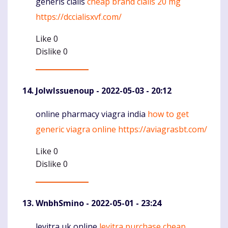
generis cialis
cheap brand cialis 20 mg
Komentaras
https://dccialisxvf.com/
Like
0
Dislike
0
JolwIssuenoup
- 2022-05-03 - 20:12
online pharmacy viagra india
how to get
Komentaras
generic viagra online
https://aviagrasbt.com/
Like
0
Dislike
0
WnbhSmino
- 2022-05-01 - 23:24
levitra uk online
levitra purchase cheap
Komentaras