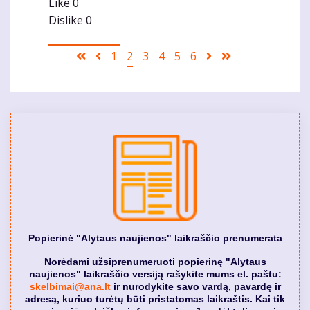
Like
0
Dislike
0
Pagination
First
Ankstesnis
Puslapis
1
Current
2
Puslapis
3
Puslapis
4
Puslapis
5
Puslapis
6
Sekantis
Last
page
puslapis
page
puslapis
page
Popierinė "Alytaus naujienos" laikraščio prenumerata
Norėdami užsiprenumeruoti popierinę "Alytaus
naujienos" laikraščio versiją rašykite mums el. paštu:
skelbimai@ana.lt
ir nurodykite savo vardą, pavardę ir
adresą, kuriuo turėtų būti pristatomas laikraštis. Kai tik