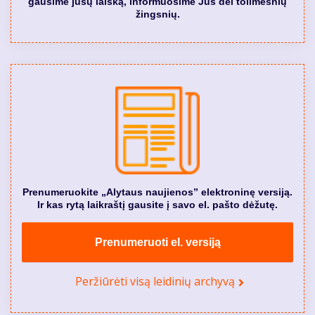
gausime jūsų laišką, informuosime Jus dėl tolimesnių
žingsnių.
Prenumeruokite „Alytaus naujienos” elektroninę versiją.
Ir kas rytą laikraštį gausite į savo el. pašto dėžutę.
Prenumeruoti el. versiją
Peržiūrėti visą leidinių archyvą