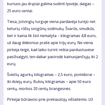
ku­riuos jau drą­siai ga­li­ma so­din­ti lys­vė­je, dai­gas –
25 eu­ro cen­tai.
Tie­sa, Jot­vin­gių tur­gu­je vie­na par­da­vė­ja tu­rė­jo net
ke­tu­rių rū­šių svo­gū­nų so­di­nu­kų. Šva­rūs, smul­kūs,
bet ir kai­na lik šiol ne­ma­ty­ta – ki­log­ra­mas 4,8 eu­ro,
už daug di­des­nius pra­šė apie tri­jų eu­rų. Ne vie­na
pir­kė­ja tei­gė, kad lai­ko tu­rint rei­kia par­duo­tu­vė­se
pa­si­žval­gy­ti, ten da­bar pa­si­ro­dė kai­nuo­jan­čių­jų iki 2
eu­rų.
Švie­žių agur­kų ki­log­ra­mas – 2,5 eu­ro, po­mi­do­rai –
iki dvie­jų eu­rų. Bul­vių ki­log­ra­mas – apie 50 eu­ro
cen­tų, mor­kos 20 cen­tų bran­ges­nės.
Pir­kė­jai bū­ria­vo­si prie pre­kiau­to­jų viš­tai­tė­mis. Už