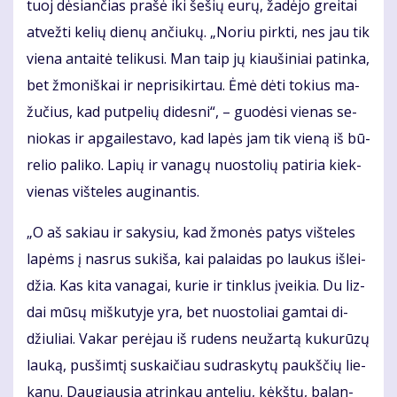
tuoj dė­sian­čias pra­šė iki še­šių eu­rų, ža­dė­jo grei­tai
at­vež­ti ke­lių die­nų an­čiu­kų. „No­riu pirk­ti, nes jau tik
vie­na an­tai­tė te­li­ku­si. Man taip jų kiau­ši­niai pa­tin­ka,
bet žmo­niš­kai ir ne­pri­si­kir­tau. Ėmė dė­ti to­kius ma­
žu­čius, kad put­pe­lių di­des­ni“, – guo­dė­si vie­nas se­
nio­kas ir ap­gai­les­ta­vo, kad la­pės jam tik vie­ną iš bū­
re­lio pa­li­ko. La­pių ir va­na­gų nuos­to­lių pa­ti­ria kiek­
vie­nas viš­te­les au­gi­nan­tis.
„O aš sa­kiau ir sa­ky­siu, kad žmo­nės pa­tys viš­te­les
la­pėms į nas­rus su­ki­ša, kai pa­lai­das po lau­kus iš­lei­
džia. Kas ki­ta va­na­gai, ku­rie ir tin­klus įvei­kia. Du liz­
dai mū­sų miš­ku­ty­je yra, bet nuos­to­liai gam­tai di­
džiu­liai. Va­kar per­ėjau iš ru­dens ne­už­ar­tą ku­ku­rū­zų
lau­ką, pus­šim­tį su­skai­čiau su­dras­ky­tų paukš­čių lie­
ka­nų. Dau­giau­sia at­rin­kau an­te­lių, kėkš­tų, ba­lan­