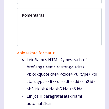
Komentaras
Apie teksto formatus
Leidžiamos HTML žymės: <a href
hreflang> <em> <strong> <cite>
<blockquote cite> <code> <ul type> <ol
start type> <li> <dl> <dt> <dd> <h2 id>
<h3 id> <h4 id> <h5 id> <h6 id>
Linijos ir paragrafai atskiriami
automatiškai