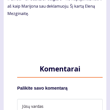
aš kaip Ma­ri­jo­na sau de­kla­muo­ju. Šį kar­tą Ele­ną
Mez­gi­nai­tę.
Komentarai
Palikite savo komentarą
Jūsų vardas