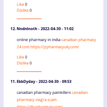
Like
0
Dislike
0
NndnInoth
- 2022-04-30 - 11:02
online pharmacy in india
canadian pharmacy
Komentaras
24 com
https://jzpharmacyukj.com/
Like
0
Dislike
0
EbbDyday
- 2022-04-30 - 09:53
canadian pharmacy painkillers
canadian
Komentaras
pharmacy viagra scam
https://dtupharmyjn.com/