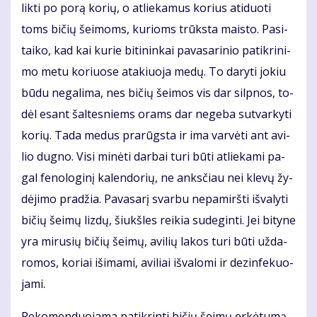
lik­ti po po­rą ko­rių, o at­lie­ka­mus ko­rius ati­duo­ti
toms bi­čių šei­moms, ku­rioms trūks­ta mais­to. Pa­si­
tai­ko, kad kai ku­rie bi­ti­nin­kai pa­va­sa­ri­nio pa­tik­ri­ni­
mo me­tu ko­riuo­se ata­kiuo­ja me­dų. To da­ry­ti jo­kiu
bū­du ne­ga­li­ma, nes bi­čių šei­mos vis dar sil­pnos, to­
dėl esant šal­tes­niems orams dar ne­ge­ba su­tvar­ky­ti
ko­rių. Ta­da me­dus pra­rūgs­ta ir ima var­vė­ti ant avi­
lio dug­no. Vi­si mi­nė­ti dar­bai tu­ri bū­ti at­lie­ka­mi pa­
gal fe­no­lo­gi­nį ka­len­do­rių, ne anks­čiau nei kle­vų žy­
dė­ji­mo pra­džia. Pa­va­sa­rį svar­bu ne­pa­mirš­ti iš­va­ly­ti
bi­čių šei­mų liz­dų, šiukš­les rei­kia su­de­gin­ti. Jei bi­ty­ne
yra mi­ru­sių bi­čių šei­mų, avi­lių la­kos tu­ri bū­ti už­da­
ro­mos, ko­riai iš­ima­mi, avi­liai iš­va­lo­mi ir dez­in­fe­kuo­
ja­mi.
Re­ko­men­duo­ja­ma pa­tik­rin­ti bi­čių šei­mų er­kė­tu­mą,