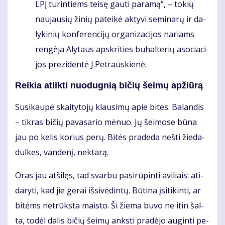
LPĮ tu­rin­tiems tei­sę gau­ti pa­ra­mą“, – to­kių
nau­jau­sių ži­nių pa­tei­kė ak­ty­vi se­mi­na­rų ir da­
ly­ki­nių kon­fe­ren­ci­jų or­ga­ni­za­ci­jos na­riams
ren­gė­ja Aly­taus ap­skri­ties bu­hal­te­rių aso­cia­ci­
jos pre­zi­den­tė J.Pet­raus­kie­nė.
Rei­kia at­lik­ti nuo­dug­nią bi­čių šei­mų ap­žiū­rą
Su­si­kau­pė skai­ty­to­jų klau­si­mų apie bi­tes. Ba­lan­dis
– tik­ras bi­čių pa­va­sa­rio mė­nuo. Jų šei­mo­se bū­na
jau po ke­lis ko­rius pe­rų. Bi­tės pra­de­da neš­ti žie­da­
dul­kes, van­de­nį, nek­ta­rą.
Oras jau at­ši­lęs, tad svar­bu pa­si­rū­pin­ti avi­liais: ati­
da­ry­ti, kad jie ge­rai iš­si­vė­din­tų. Bū­ti­na įsi­ti­kin­ti, ar
bi­tėms ne­trūks­ta mais­to. Ši žie­ma bu­vo ne itin šal­
ta, to­dėl da­lis bi­čių šei­mų anks­ti pra­dė­jo au­gin­ti pe­