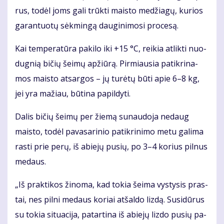
rus, to­dėl joms ga­li trūk­ti mais­to me­džia­gų, ku­rios
ga­ran­tuo­tų sėk­min­gą dau­gi­ni­mo­si pro­ce­są.
Kai tem­pe­ra­tū­ra pa­ki­lo iki +15 °C, rei­kia at­lik­ti nuo­
dug­nią bi­čių šei­mų ap­žiū­rą. Pir­miau­sia pa­tik­ri­na­
mos mais­to at­sar­gos – jų tu­rė­tų bū­ti apie 6–8 kg,
jei yra ma­žiau, bū­ti­na pa­pil­dy­ti.
Da­lis bi­čių šei­mų per žie­mą su­nau­do­ja ne­daug
mais­to, to­dėl pa­va­sa­ri­nio pa­tik­ri­ni­mo me­tu ga­li­ma
ras­ti prie pe­rų, iš abie­jų pu­sių, po 3–4 ko­rius pil­nus
me­daus.
„Iš prak­ti­kos ži­no­ma, kad to­kia šei­ma vys­ty­sis pras­
tai, nes pil­ni me­daus ko­riai at­šal­do liz­dą. Su­si­dū­rus
su to­kia si­tu­a­ci­ja, pa­tar­ti­na iš abie­jų liz­do pu­sių pa­