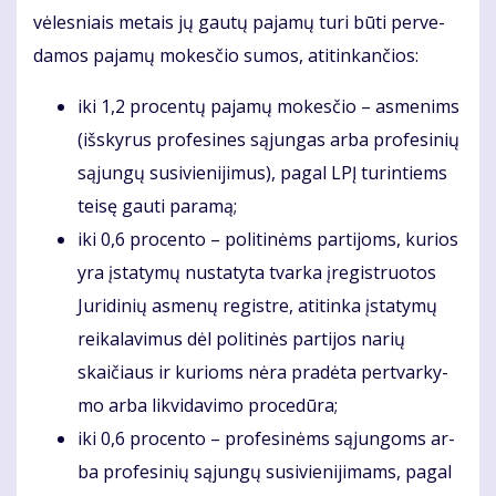
vė­les­niais me­tais jų gau­tų pa­ja­mų tu­ri bū­ti per­ve­
da­mos pa­ja­mų mo­kes­čio su­mos, ati­tin­kan­čios:
iki 1,2 pro­cen­tų pa­ja­mų mo­kesčio – as­me­nims
(iš­sky­rus pro­fe­si­nes są­jun­gas ar­ba pro­fe­si­nių
są­jun­gų su­si­vie­ni­ji­mus), pa­gal LPĮ tu­rin­tiems
tei­sę gau­ti pa­ra­mą;
iki 0,6 pro­cen­to – po­li­ti­nėms par­ti­joms, ku­rios
yra įsta­ty­mų nu­sta­ty­ta tvar­ka įre­gist­ruo­tos
Ju­ri­di­nių as­me­nų re­gist­re, ati­tin­ka įsta­ty­mų
rei­ka­la­vi­mus dėl po­li­ti­nės par­ti­jos na­rių
skaičiaus ir ku­rioms nė­ra pra­dė­ta per­tvar­ky­
mo ar­ba lik­vi­da­vi­mo pro­ce­dū­ra;
iki 0,6 pro­cen­to – pro­fe­si­nėms są­jun­goms ar­
ba pro­fe­si­nių są­jun­gų su­si­vie­ni­ji­mams, pa­gal