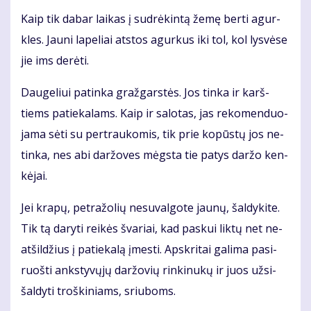
Kaip tik da­bar lai­kas į su­drė­kin­tą že­mę ber­ti agur­
kles. Jau­ni la­pe­liai at­stos agur­kus iki tol, kol lys­vė­se
jie ims de­rė­ti.
Dau­ge­liui pa­tin­ka graž­gars­tės. Jos tin­ka ir karš­
tiems pa­tie­ka­lams. Kaip ir sa­lo­tas, jas re­ko­men­duo­
ja­ma sė­ti su per­trau­ko­mis, tik prie ko­pūs­tų jos ne­
tin­ka, nes abi dar­žo­ves mėgs­ta tie pa­tys dar­žo ken­
kė­jai.
Jei kra­pų, pet­ra­žo­lių ne­su­val­go­te jau­nų, šal­dy­ki­te.
Tik tą da­ry­ti rei­kės šva­riai, kad pas­kui lik­tų net ne­
at­šil­džius į pa­tie­ka­lą įmes­ti. Ap­skri­tai ga­li­ma pa­si­
ruoš­ti anks­ty­vų­jų dar­žo­vių rin­ki­nu­kų ir juos už­si­
šal­dy­ti troš­ki­niams, sriu­boms.