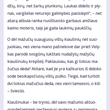
džių, ki­rų, net šar­kų plunks­nų. Lau­kas di­de­lis ir ply­
nas, varg­še­liai ne­tu­rė­jo ga­li­my­bės pa­si­slėp­ti“, – net
aša­rą at­bu­la ran­ka nu­si­šluos­to gar­baus am­žiaus
kai­mo mo­te­ris, taip jai gai­la lau­ki­nių paukš­čių.
O dėl ma­žu­čių su­au­gu­sių viš­tų kiau­ši­nių net su­si­
juo­kiau, nes vie­na ma­no pa­šne­ko­vė dar prieš Ve­ly­
kas pa­ro­dė svo­gū­nų lukš­tais nu­da­žy­tų ma­žy­čių
kiau­ši­nu­kų krep­še­lį. Pa­klau­siau, kas gi to­kius ma­
žu­čius de­da? Ati­ta­rė, kad jie yra kaž­ku­rios iš di­do­ko
so­de be­si­kaps­čiu­sių viš­tų pul­ko. Tei­gė, kad tur­būt
dvi to­kius ma­žu­čius de­da, nes vie­ni tam­ses­ni, o ki­ti
– švie­sūs.
Kiau­ši­nu­kai – be try­nio, dėl sa­vo ma­žu­mo aš­tuo­
nias­de­šimt­me­tį per­žen­gu­si mo­te­ris jų ne­įsten­gia