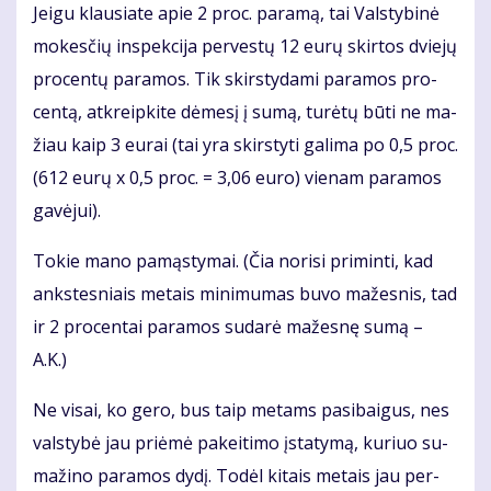
Jei­gu klau­sia­te apie 2 proc. pa­ra­mą, tai Vals­ty­bi­nė
mo­kes­čių ins­pek­ci­ja per­ves­tų 12 eu­rų skir­tos dvie­jų
pro­cen­tų pa­ra­mos. Tik skirs­ty­da­mi pa­ra­mos pro­
cen­tą, at­kreip­ki­te dė­me­sį į su­mą, tu­rė­tų bū­ti ne ma­
žiau kaip 3 eu­rai (tai yra skirs­ty­ti ga­li­ma po 0,5 proc.
(612 eu­rų x 0,5 proc. = 3,06 eu­ro) vie­nam pa­ra­mos
ga­vė­jui).
To­kie ma­no pa­mąs­ty­mai. (Čia no­ri­si pri­min­ti, kad
anks­tes­niais me­tais mi­ni­mu­mas bu­vo ma­žes­nis, tad
ir 2 pro­cen­tai pa­ra­mos su­da­rė ma­žes­nę su­mą –
A.K.)
Ne vi­sai, ko ge­ro, bus taip me­tams pa­si­bai­gus, nes
vals­ty­bė jau pri­ėmė pa­kei­ti­mo įsta­ty­mą, ku­riuo su­
ma­ži­no pa­ra­mos dy­dį. To­dėl ki­tais me­tais jau per­