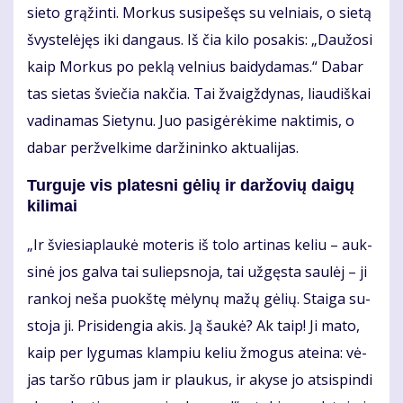
sie­to grą­žin­ti. Mor­kus su­si­pe­šęs su vel­niais, o sie­tą
švys­te­lė­jęs iki dan­gaus. Iš čia ki­lo po­sa­kis: „Dau­žo­si
kaip Mor­kus po pek­lą vel­nius bai­dy­da­mas.“ Da­bar
tas sie­tas švie­čia nak­čia. Tai žvaigž­dy­nas, liau­diš­kai
va­di­na­mas Sie­ty­nu. Juo pa­si­gė­rė­ki­me nak­ti­mis, o
da­bar per­žvel­ki­me dar­ži­nin­ko ak­tu­a­li­jas.
Tur­gu­je vis pla­tes­ni gė­lių ir dar­žo­vių dai­gų
ki­li­mai
„Ir švie­siap­lau­kė mo­te­ris iš to­lo ar­ti­nas ke­liu – auk­
si­nė jos gal­va tai su­lieps­no­ja, tai už­gęs­ta sau­lėj – ji
ran­koj ne­ša puokš­tę mė­ly­nų ma­žų gė­lių. Stai­ga su­
sto­ja ji. Pri­si­den­gia akis. Ją šau­kė? Ak taip! Ji ma­to,
kaip per ly­gu­mas klam­piu ke­liu žmo­gus at­ei­na: vė­
jas tar­šo rū­bus jam ir plau­kus, ir aky­se jo at­si­spin­di