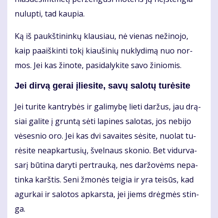
nu­lup­ti, tad kau­pia.
Ką iš paukš­ti­nin­kų klau­siau, nė vie­nas ne­ži­no­jo,
kaip pa­aiš­kin­ti to­kį kiau­ši­nių nu­kly­di­mą nuo nor­
mos. Jei kas ži­no­te, pa­si­da­ly­ki­te sa­vo ži­nio­mis.
Jei dir­vą ge­rai įlie­si­te, sa­vų sa­lo­tų tu­rė­si­te
Jei tu­ri­te kan­try­bės ir ga­li­my­bę lie­ti dar­žus, jau drą­
siai ga­li­te į grun­tą sė­ti la­pi­nes sa­lo­tas, jos ne­bi­jo
vė­ses­nio oro. Jei kas dvi sa­vai­tes sė­si­te, nuo­lat tu­
rė­si­te ne­ap­kar­tu­sių, švel­naus sko­nio. Bet vi­dur­va­
sa­rį bū­ti­na da­ry­ti per­trau­ką, nes dar­žo­vėms ne­pa­
tin­ka karš­tis. Se­ni žmo­nės tei­gia ir yra tei­sūs, kad
agur­kai ir sa­lo­tos ap­kars­ta, jei jiems drėg­mės stin­
ga.