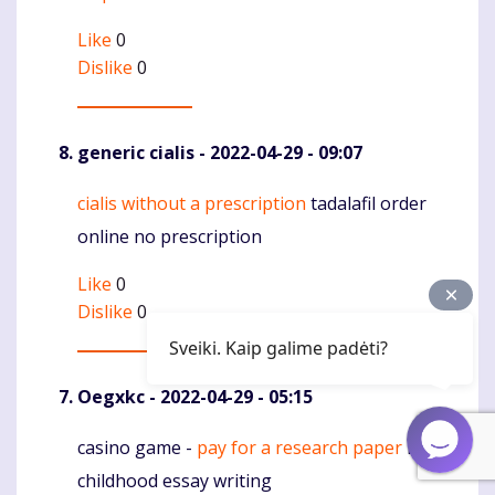
Like
0
Dislike
0
generic cialis
- 2022-04-29 - 09:07
cialis without a prescription
tadalafil order
Komentaras
online no prescription
Like
0
Dislike
0
Sveiki. Kaip galime padėti?
Oegxkc
- 2022-04-29 - 05:15
casino game -
pay for a research paper
my
Komentaras
childhood essay writing