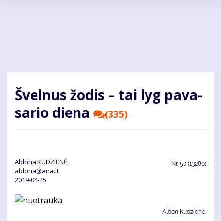
Pereiti
į
pagrindinį
turinį
Švel­nus žo­dis – tai lyg pa­va­
sa­rio die­na
(335)
Aldona KUDZIENĖ,
Nr.
50 (13280)
aldona@ana.lt
2019-04-25
Aldon Kudzienė.