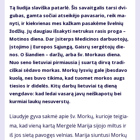
Tą liu­di­ja sla­viš­ka pa­tar­lė. Šis sa­vait­ga­lis tar­si dvi­
gu­bas, gam­ta so­čiai at­sei­kė­jo pa­va­sa­rio, reik ma­
ny­ti, ir kiek­vie­nas mes kaž­kam pa­sa­kė­me švel­nių
žo­džių. Jų dau­giau iš­sa­ky­ti ne­tru­kus ra­sis pro­ga –
Mo­ti­nos die­na. Dar įsi­terps Me­di­ci­nos dar­buo­to­jų,
įsto­ji­mo į Eu­ro­pos Są­jun­gą, Gais­rų ser­gė­to­jų die­
nos. O šian­dien – dar­žų, ar­ba šv. Mor­kaus die­na.
Nuo se­no lie­tu­viai pir­miau­sia į su­ar­tą dir­vą tra­di­
ciš­kai sė­da­vo mor­kas. Mor­kų lys­vių ga­le įbes­da­vo
kuo­lą, nes bu­vo ti­ki­ma, kad tuo­met mor­kos augs
tie­sios ir di­de­lės. Ki­tų dar­bų lie­tu­viai tą die­ną
veng­da­vo: kad le­dai va­sa­rą ja­vų ne­iš­ka­po­tų bei
kur­miai lau­kų ne­su­vers­tų.
Liau­dy­je gy­va sak­mė apie šv. Mor­kų, ku­rio­je tei­gia­
ma, kad vie­ną kar­tą Mer­ge­lė Ma­ri­ja si­jo­jo mil­tus ir
iš jos sie­tą pa­vo­gęs vel­nias. Ma­ri­ja siun­tu­si Mor­kų