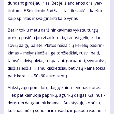
dun­dant gir­dė­jau ir aš. Bet jei šian­die­nos orą įver­
tin­tu­me E.Se­le­lio­nio žo­džiais, tai tik sau­lė – karš­ta
kaip spi­ri­tas ir svai­gi­nan­ti kaip vy­nas.
Bet ir to­kiu me­tu dar­ži­nin­ka­vi­mas vyks­ta, tur­gų
pre­kių pa­siū­la jau vi­sai ki­to­kia, ra­do­si gė­lių ir dar­
žo­vių dai­gų pa­le­tė. Pla­tus naš­lai­čių ke­re­lių pa­si­rin­
ki­mas – mė­lyn­žie­džiai, gel­ton­žie­džiai, rus­vi, bal­ti,
tam­sūs, dvi­spal­viai, tri­spal­viai, gar­ba­no­ti, svy­ran­tys,
di­džia­žie­džiai ir smul­kia­žie­džiai, bet vi­sų kai­na to­kia
pa­ti: ke­re­lis – 50–60 eu­ro cen­tų.
Anks­ty­vų­jų po­mi­do­rų dai­gų kai­na – vie­nas eu­ras.
Tiek pat kai­nuo­ja pa­pri­kų, agur­kų dai­gas. Gal nu­si­
de­rė­tum dau­giau pirk­da­mas. Anks­ty­vų­jų ko­pūs­tų,
ku­riuos mū­sų se­no­liai ir ra­so­da, ir pa­so­da va­di­no, ir