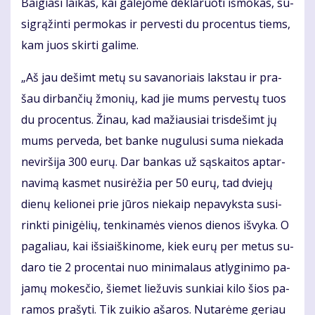
Bai­gia­si lai­kas, kai ga­lė­jo­me de­kla­ruo­ti iš­mo­kas, su­
sig­rą­žin­ti per­mo­kas ir per­ves­ti du pro­cen­tus tiems,
kam juos skir­ti ga­li­me.
„Aš jau de­šimt me­tų su sa­va­no­riais laks­tau ir pra­
šau dir­ban­čių žmo­nių, kad jie mums per­ves­tų tuos
du pro­cen­tus. Ži­nau, kad ma­žiau­siai tris­de­šimt jų
mums per­ve­da, bet ban­ke nu­gu­lu­si su­ma nie­ka­da
ne­vir­ši­ja 300 eu­rų. Dar ban­kas už są­skai­tos ap­tar­
na­vi­mą kas­met nu­si­rė­žia per 50 eu­rų, tad dvie­jų
die­nų ke­lio­nei prie jū­ros nie­kaip ne­pa­vyks­ta su­si­
rink­ti pi­ni­gė­lių, ten­ki­na­mės vie­nos die­nos iš­vy­ka. O
pa­ga­liau, kai iš­si­aiš­ki­no­me, kiek eu­rų per me­tus su­
da­ro tie 2 pro­cen­tai nuo mi­ni­ma­laus at­ly­gi­ni­mo pa­
ja­mų mo­kes­čio, šie­met lie­žu­vis sun­kiai ki­lo šios pa­
ra­mos pra­šy­ti. Tik zui­kio aša­ros. Nu­ta­rė­me ge­riau