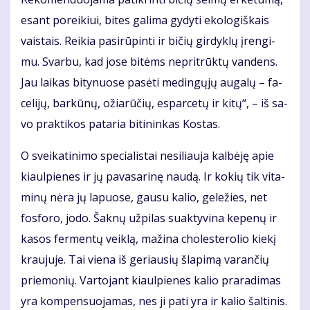
esant po­rei­kiui, bi­tes ga­li­ma gy­dy­ti eko­lo­giš­kais
vais­tais. Rei­kia pa­si­rū­pin­ti ir bi­čių gir­dyk­lų įren­gi­
mu. Svar­bu, kad jo­se bi­tėms ne­pri­trūk­tų van­dens.
Jau lai­kas bi­ty­nuo­se pa­sė­ti me­din­gų­jų au­ga­lų – fa­
ce­li­jų, bar­kū­nų, ožia­rū­čių, es­par­ce­tų ir ki­tų“, – iš sa­
vo prak­ti­kos pa­ta­ria bi­ti­nin­kas Kos­tas.
O svei­ka­ti­ni­mo spe­cia­lis­tai ne­si­liau­ja kal­bė­ję apie
kiaul­pie­nes ir jų pa­va­sa­ri­nę nau­dą. Ir ko­kių tik vi­ta­
mi­nų nė­ra jų la­puo­se, gau­su ka­lio, ge­le­žies, net
fos­fo­ro, jo­do. Šak­nų už­pi­las su­ak­ty­vi­na ke­pe­nų ir
ka­sos fer­men­tų veik­lą, ma­ži­na cho­les­te­ro­lio kie­kį
krau­ju­je. Tai vie­na iš ge­riau­sių šla­pi­mą va­ran­čių
prie­mo­nių. Var­to­jant kiaul­pie­nes ka­lio pra­ra­di­mas
yra kom­pen­suo­ja­mas, nes ji pa­ti yra ir ka­lio šal­ti­nis.