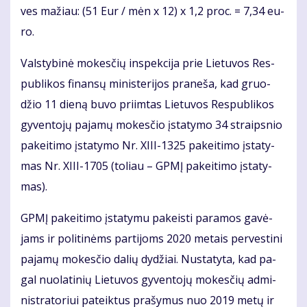
ves ma­žiau: (51 Eur / mėn x 12) x 1,2 proc. = 7,34 eu­
ro.
Vals­ty­bi­nė mo­kes­čių ins­pek­ci­ja prie Lie­tu­vos Res­
pub­li­kos fi­nan­sų mi­nis­te­ri­jos pra­ne­ša, kad gruo­
džio 11 die­ną bu­vo pri­im­tas Lie­tu­vos Res­pub­li­kos
gy­ven­to­jų pa­ja­mų mo­kes­čio įsta­ty­mo 34 straips­nio
pa­kei­ti­mo įsta­ty­mo Nr. XI­II-1325 pa­kei­ti­mo įsta­ty­
mas Nr. XI­II-1705 (to­liau – GPMĮ pa­kei­ti­mo įsta­ty­
mas).
GPMĮ pa­kei­ti­mo įsta­ty­mu pa­keis­ti pa­ra­mos ga­vė­
jams ir po­li­ti­nėms par­ti­joms 2020 me­tais per­ves­ti­ni
pa­ja­mų mo­kes­čio da­lių dy­džiai. Nu­sta­ty­ta, kad pa­
gal nuo­la­ti­nių Lie­tu­vos gy­ven­to­jų mo­kes­čių ad­mi­
nist­ra­to­riui pa­teik­tus pra­šy­mus nuo 2019 me­tų ir