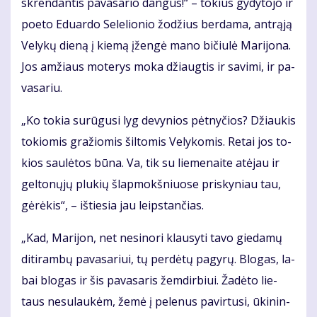
skren­dan­tis pa­va­sa­rio dan­gus!“ – to­kius gy­dy­to­jo ir
po­eto Edu­ar­do Se­le­lio­nio žo­džius ber­da­ma, ant­rą­ją
Ve­ly­kų die­ną į kie­mą įžen­gė ma­no bi­čiu­lė Ma­ri­jo­na.
Jos am­žiaus mo­te­rys mo­ka džiaug­tis ir sa­vi­mi, ir pa­
va­sa­riu.
„Ko to­kia su­rū­gu­si lyg de­vy­nios pėt­ny­čios? Džiau­kis
to­kio­mis gra­žio­mis šil­to­mis Ve­ly­ko­mis. Re­tai jos to­
kios sau­lė­tos bū­na. Va, tik su lie­me­nai­te at­ėjau ir
gel­to­nų­jų plu­kių šlap­mokš­niuo­se pri­sky­niau tau,
gė­rė­kis“, – iš­tie­sia jau leips­tan­čias.
„Kad, Ma­ri­jon, net ne­si­no­ri klau­sy­ti ta­vo gie­da­mų
di­ti­ram­bų pa­va­sa­riui, tų per­dė­tų pa­gy­rų. Blo­gas, la­
bai blo­gas ir šis pa­va­sa­ris žem­dir­biui. Ža­dė­to lie­
taus ne­su­lau­kėm, že­mė į pe­le­nus pa­vir­tu­si, ūki­nin­