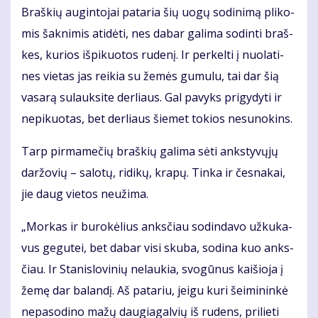
Braš­kių au­gin­to­jai pa­ta­ria šių uo­gų so­di­ni­mą pli­ko­
mis šak­ni­mis ati­dė­ti, nes da­bar ga­li­ma so­din­ti braš­
kes, ku­rios iš­pi­kuo­tos ru­de­nį. Ir per­kel­ti į nuo­la­ti­
nes vie­tas jas rei­kia su že­mės gu­mu­lu, tai dar šią
va­sa­rą su­lauk­si­te der­liaus. Gal pa­vyks pri­gy­dy­ti ir
ne­pi­kuo­tas, bet der­liaus šie­met to­kios ne­su­no­kins.
Tarp pir­ma­me­čių braš­kių ga­li­ma sė­ti anks­ty­vų­jų
dar­žo­vių – sa­lo­tų, ri­di­kų, kra­pų. Tin­ka ir čes­na­kai,
jie daug vie­tos ne­už­ima.
„Mor­kas ir bu­ro­kė­lius anks­čiau so­din­da­vo už­ku­ka­
vus ge­gu­tei, bet da­bar vi­si sku­ba, so­di­na kuo anks­
čiau. Ir Sta­nis­lo­vi­nių ne­lau­kia, svo­gū­nus kai­šio­ja į
že­mę dar ba­lan­dį. Aš pa­ta­riu, jei­gu ku­ri šei­mi­nin­kė
ne­pa­so­di­no ma­žų dau­gia­gal­vių iš ru­dens, pri­lie­ti