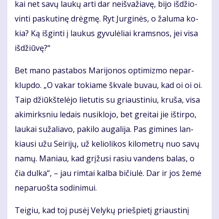
kai net sa­vų lau­kų ar­ti dar ne­iš­va­žia­vę, bi­jo iš­džio­
vin­ti pas­ku­ti­nę drėg­mę. Ryt Jur­gi­nės, o ža­lu­ma ko­
kia? Ką iš­gin­ti į lau­kus gy­vu­lė­liai kram­snos, jei vi­sa
iš­džiū­vę?“
Bet ma­no pa­sta­bos Ma­ri­jo­nos op­ti­miz­mo ne­par­
klup­do. „O va­kar to­kia­me škva­le bu­vau, kad oi oi oi.
Taip džiūkš­te­lė­jo lie­tu­tis su griaus­ti­niu, kru­ša, vi­sa
aki­mirks­niu le­dais nu­si­klo­jo, bet grei­tai jie iš­tir­po,
lau­kai su­ža­lia­vo, pa­ki­lo au­ga­li­ja. Pas gi­mi­nes lan­
kiau­si užu Sei­ri­jų, už ke­lio­li­kos ki­lo­met­rų nuo sa­vų
na­mų. Ma­niau, kad grį­žu­si ra­siu van­dens ba­las, o
čia dul­ka“, – jau rim­tai kal­ba bi­čiu­lė. Dar ir jos že­mė
ne­pa­ruoš­ta so­di­ni­mui.
Tei­giu, kad toj pu­sėj Ve­ly­kų prieš­pie­tį griaus­ti­nį