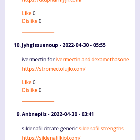
Like
0
Dislike
0
JyhgIssuenoup
- 2022-04-30 - 05:55
ivermectin for
ivermectin and dexamethasone
Komentaras
https://stromectolujlo.com/
Like
0
Dislike
0
Anbnepils
- 2022-04-30 - 03:41
sildenafil citrate generic
sildenafil strengths
Komentaras
https://sildenafilkiol.com/