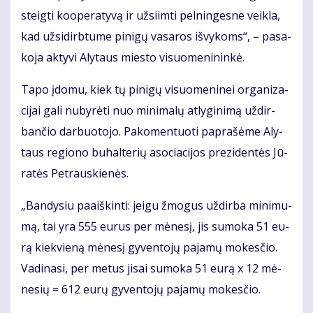
steig­ti ko­o­pe­ra­ty­vą ir už­si­im­ti pel­nin­ges­ne veik­la,
kad už­si­dirb­tu­me pi­ni­gų va­sa­ros iš­vy­koms“, – pa­sa­
ko­ja ak­ty­vi Aly­taus mies­to vi­suo­me­ni­nin­kė.
Ta­po įdo­mu, kiek tų pi­ni­gų vi­suo­me­ni­nei or­ga­ni­za­
ci­jai ga­li nu­by­rė­ti nuo mi­ni­ma­lų at­ly­gi­ni­mą už­dir­
ban­čio dar­buo­to­jo. Pa­ko­men­tuo­ti pa­pra­šė­me Aly­
taus re­gio­no bu­hal­te­rių aso­cia­ci­jos pre­zi­den­tės Jū­
ra­tės Pet­raus­kie­nės.
„Ban­dy­siu pa­aiš­kin­ti: jei­gu žmo­gus už­dir­ba mi­ni­mu­
mą, tai yra 555 eu­rus per mė­ne­sį, jis su­mo­ka 51 eu­
rą kiek­vie­ną mė­ne­sį gy­ven­to­jų pa­ja­mų mo­kes­čio.
Va­di­na­si, per me­tus ji­sai su­mo­ka 51 eu­rą x 12 mė­
ne­sių = 612 eu­rų gy­ven­to­jų pa­ja­mų mo­kes­čio.