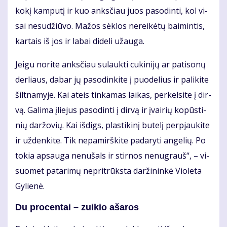
ko­kį kam­pu­tį ir kuo anks­čiau juos pa­so­din­ti, kol vi­
sai ne­su­džiū­vo. Ma­žos sėk­los ne­rei­kė­tų bai­min­tis,
kar­tais iš jos ir la­bai di­de­li už­au­ga.
Jei­gu no­ri­te anks­čiau su­lauk­ti cu­ki­ni­jų ar pa­ti­so­nų
der­liaus, da­bar jų pa­so­din­ki­te į puo­de­lius ir pa­li­ki­te
šilt­na­my­je. Kai at­eis tin­ka­mas lai­kas, per­kel­si­te į dir­
vą. Ga­li­ma įlie­jus pa­so­din­ti į dir­vą ir įvai­rių ko­pūs­ti­
nių dar­žo­vių. Kai iš­digs, plas­ti­ki­nį bu­te­lį per­pjau­ki­te
ir už­den­ki­te. Tik ne­pa­mirš­ki­te pa­da­ry­ti an­ge­lių. Po
to­kia ap­sau­ga ne­nu­šals ir stir­nos ne­nu­grauš“, – vi­
suo­met pa­ta­ri­mų ne­pri­trūks­ta dar­ži­nin­kė Vio­le­ta
Gy­lie­nė.
Du pro­cen­tai – zui­kio aša­ros