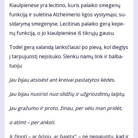
Kiaul­pie­nė­se yra le­ci­ti­no, ku­ris pa­lai­ko sme­ge­nų
funk­ci­ją ir su­lė­ti­na Alz­hei­me­rio li­gos vys­ty­mą­si, su­
si­da­ry­mą sme­ge­ny­se. Le­ci­ti­nas pa­lai­ko ge­rą ke­pe­
nų funk­ci­ją, o jo kiaul­pie­nė­se iš tik­rų­jų gau­su.
To­dėl ge­rą va­lan­dą lanks­čiau­si po pie­vą, kol dieg­lys
į tar­pu­juos­tį ne­įsi­su­ko. Slen­ku na­mų link ir bal­ba­
tuo­ju:
Jau bi­jau at­si­sėst ant krei­vai pa­sta­ty­tos kė­dės.
Jau bi­jau nu­si­rist nuo sli­džių ir už­grioz­din­tų laip­tų.
Jau gra­žu­mo ir pro­to, ži­nau, per vė­lu man pri­dėt,
o atimt – per anks­ti.
Ir ži­no­ti – ar bū­siu, ar baig­ta“
, – nė ne­pa­jun­tu, kad ir