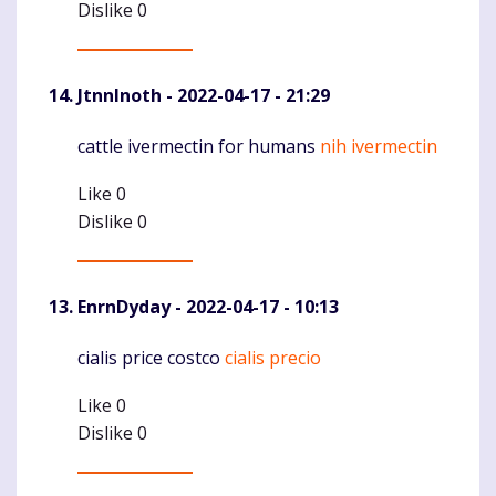
Dislike
0
JtnnInoth
- 2022-04-17 - 21:29
cattle ivermectin for humans
nih ivermectin
Komentaras
Like
0
Dislike
0
EnrnDyday
- 2022-04-17 - 10:13
cialis price costco
cialis precio
Komentaras
Like
0
Dislike
0