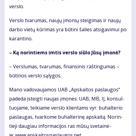
ver­slo.
Ver­slo tva­ru­mas, nau­jų įmo­nių stei­gi­mas ir nau­jų
dar­bo vie­tų kū­ri­mas yra bū­ti­ni ša­lies at­si­ga­vi­mui po
ka­ran­ti­no.
– Ką no­rin­tiems im­tis ver­slo siū­lo Jū­sų įmo­nė?
– Ver­slu­mas, tva­ru­mas, fi­nan­si­nis raš­tin­gu­mas –
bū­ti­nos ver­slo są­ly­gos.
Ma­no va­do­vau­ja­mos UAB „Ap­skai­tos pa­slau­gos“
pa­de­da įsteig­ti nau­jas įmo­nes: UAB, MB, IĮ, kon­sul­
tuo­ja­me, tei­kia­me ver­slo klien­tams vyr. bu­hal­te­rio
pa­slau­gas, tvar­ko­me bu­hal­te­ri­nę ap­skai­tą. No­rin­
tie­ji dau­giau in­for­ma­ci­jos ras mū­sų sve­tai­nė­
je: www.ap­skai­tos­pas­lau­gos.net