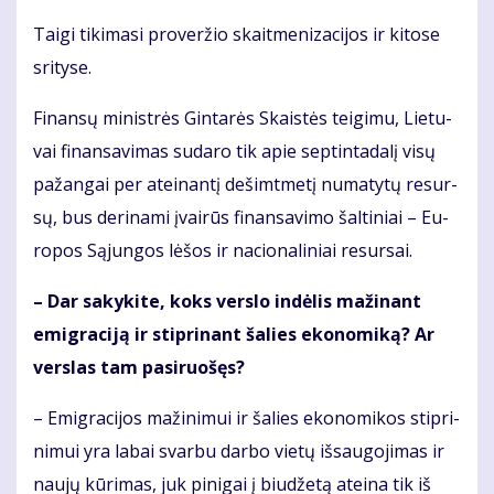
Tai­gi ti­ki­ma­si pro­ver­žio skait­me­ni­za­ci­jos ir ki­to­se
sri­ty­se.
Fi­nan­sų mi­nist­rės Gin­ta­rės Skais­tės tei­gi­mu, Lie­tu­
vai fi­nan­sa­vi­mas su­da­ro tik apie sep­tin­ta­da­lį vi­sų
pa­žan­gai per at­ei­nan­tį de­šimt­me­tį nu­ma­ty­tų re­sur­
sų, bus de­ri­na­mi įvai­rūs fi­nan­sa­vi­mo šal­ti­niai – Eu­
ro­pos Są­jun­gos lė­šos ir na­cio­na­li­niai re­sur­sai.
– Dar sa­ky­ki­te, koks ver­slo in­dė­lis ma­ži­nant
emig­ra­ci­ją ir stip­ri­nant ša­lies eko­no­mi­ką? Ar
ver­slas tam pa­si­ruo­šęs?
– Emig­ra­ci­jos ma­ži­ni­mui ir ša­lies eko­no­mi­kos stip­ri­
ni­mui yra la­bai svar­bu dar­bo vie­tų iš­sau­go­ji­mas ir
nau­jų kū­ri­mas, juk pi­ni­gai į biu­dže­tą at­ei­na tik iš