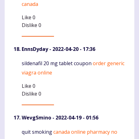
canada
Like
0
Dislike
0
EnnsDyday
- 2022-04-20 - 17:36
sildenafil 20 mg tablet coupon
order generic
Komentaras
viagra online
Like
0
Dislike
0
WevgSmino
- 2022-04-19 - 01:56
quit smoking
canada online pharmacy no
Komentaras