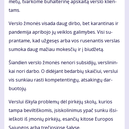
me­tų, tvar­ko­me bu­hal­te­ri­nę ap­skai­tą ver­slo klien­
tams.
Ver­slo žmo­nės vi­sa­da daug dir­bo, bet ka­ran­ti­nas ir
pan­de­mi­ja ap­ri­bo­jo jų veik­los ga­li­my­bes. Vi­si su­
pran­ta­me, kad už­ge­sęs ar­ba vos ru­se­nan­tis ver­slas
su­mo­ka daug ma­žiau mo­kes­čių ir į biu­dže­tą.
Šian­dien ver­slo žmo­nės ne­no­ri sub­si­di­jų, ver­sli­nin­
kai no­ri dar­bo. O di­dė­jant be­dar­bių skai­čiui, ver­slui
vis sun­kiau ras­ti kom­pe­ten­tin­gų, at­sa­kin­gų dar­
buo­to­jų.
Ver­slui iš­ky­la pro­ble­mų dėl pir­kė­jų sko­lų, ku­rios
tam­pa be­vil­tiš­ko­mis, įsi­sko­li­ni­mus ypač sun­ku iš­si­
ieš­ko­ti iš įmo­nių pir­kė­jų, esan­čių ki­to­se Eu­ro­pos
Są­jun­gos ar­ba tre­čio­sio­se ša­ly­se.