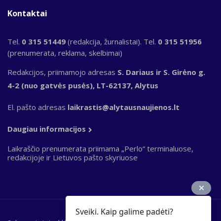
Kontaktai
Tel.
0 315 51449
(redakcija, žurnalistai). Tel.
0 315 51956
(prenumerata, reklama, skelbimai)
Redakcijos, priimamojo adresas
S. Dariaus ir S. Girėno g.
4-2 (nuo gatvės pusės), LT-62137, Alytus
El. pašto adresas
laikrastis@alytausnaujienos.lt
Daugiau informacijos
Laikraščio prenumerata priimama „Perlo“ terminaluose,
redakcijoje ir Lietuvos pašto skyriuose
Sveiki. Kaip galime padėti?