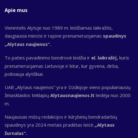
Apie mus
Vienintelis Alytuje nuo 1989 m. leidžiamas laikraštis,
daugiausia mieste ir rajone prenumeruojamas
spaudinys
„Alytaus naujienos“.
To paties pavadinimo bendrovė leidžia ir
el. laikraštį,
kuris
prenumeruojamas Lietuvoje ir kitur, kur gyvena, dirba,
poilsiauja alytiškiai.
UAB „Alytaus naujienos“ yra ir Dzūkijoje vieno populiariausių
žiniasklaidos tinklapių
Alytausnaujienos.lt
leidėja nuo 2000
m.
Naujausias mūsų redakcijos ir kūrybinių bendradarbių
spaudinys yra 2024 metais pradėtas leisti
„Alytaus
žurnalas“.