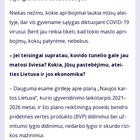
Nie­kas ne­ži­no, ko­kie ap­ri­bo­ji­mai lau­kia mū­sų at­ei­
ty­je, dar vis gy­ve­na­me są­ly­gas dik­tuo­jant CO­VID-19
vi­ru­sui. Bent jau rei­kia ti­kė­ti, kad to­kio mas­to ap­ri­
bo­ji­mų, ko­kių pa­ty­rė­me, ne­be­bus.
– Jei tei­sin­gai su­pra­tau, ko­vi­do tu­ne­lio ga­le jau
ma­to­si švie­sa? Ko­kia, Jū­sų pa­ste­bė­ji­mu, at­ei­
ties Lie­tu­va ir jos eko­no­mi­ka?
– Dau­gu­ma esa­me gir­dė­ję apie pla­ną „Nau­jos kar­
tos Lie­tu­va“, ku­rio įgy­ven­di­ni­mo lai­ko­tar­pis 2021–
2026 me­tai, ir šio pla­no reikš­min­gą po­vei­kį ben­dro
pri­dė­ti­nės ver­tės pro­duk­to (BVP) di­di­ni­mui bei už­
im­tu­mo ly­gio di­di­ni­mui, ne­dar­bo ly­gio ir skur­do ri­zi­
kos ma­ži­ni­mui.