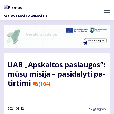
Pereiti
į
pagrindinį
ALYTAUS KRAŠTO LAIKRAŠTIS
turinį
UAB „Ap­skai­tos pa­slau­gos”:
mū­sų mi­si­ja – pa­si­da­ly­ti pa­
tir­ti­mi
(104)
2021-08-12
Nr.
93 (13616)