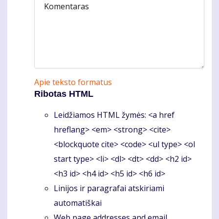
Komentaras
Apie teksto formatus
Ribotas HTML
Leidžiamos HTML žymės: <a href
hreflang> <em> <strong> <cite>
<blockquote cite> <code> <ul type> <ol
start type> <li> <dl> <dt> <dd> <h2 id>
<h3 id> <h4 id> <h5 id> <h6 id>
Linijos ir paragrafai atskiriami
automatiškai
Web page addresses and email