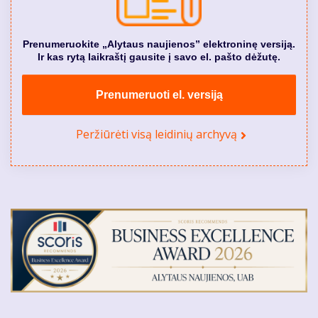
Prenumeruokite „Alytaus naujienos” elektroninę versiją.
Ir kas rytą laikraštį gausite į savo el. pašto dėžutę.
Prenumeruoti el. versiją
Peržiūrėti visą leidinių archyvą