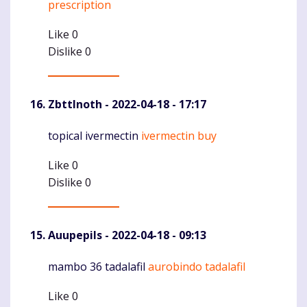
prescription
Like
0
Dislike
0
ZbttInoth
- 2022-04-18 - 17:17
topical ivermectin
ivermectin buy
Komentaras
Like
0
Dislike
0
Auupepils
- 2022-04-18 - 09:13
mambo 36 tadalafil
aurobindo tadalafil
Komentaras
Like
0