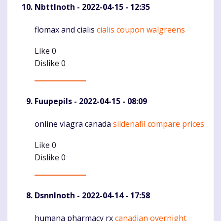
NbttInoth
- 2022-04-15 - 12:35
flomax and cialis
cialis coupon walgreens
Komentaras
Like
0
Dislike
0
Fuupepils
- 2022-04-15 - 08:09
online viagra canada
sildenafil compare prices
Komentaras
Like
0
Dislike
0
DsnnInoth
- 2022-04-14 - 17:58
humana pharmacy rx
canadian overnight
Komentaras