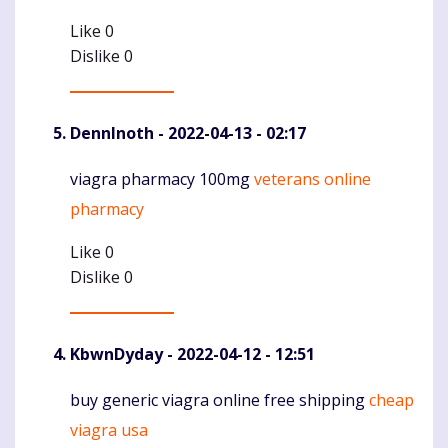
Like
0
Dislike
0
DennInoth
- 2022-04-13 - 02:17
viagra pharmacy 100mg
veterans online
Komentaras
pharmacy
Like
0
Dislike
0
KbwnDyday
- 2022-04-12 - 12:51
buy generic viagra online free shipping
cheap
Komentaras
viagra usa