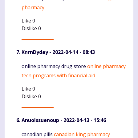
pharmacy
Like
0
Dislike
0
KnrnDyday
- 2022-04-14 - 08:43
online pharmacy drug store
online pharmacy
Komentaras
tech programs with financial aid
Like
0
Dislike
0
AnuoIssuenoup
- 2022-04-13 - 15:46
canadian pills
canadian king pharmacy
Komentaras