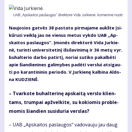
UAB „Ap­skai­tos pa­slau­gos“ di­rek­to­rė Vi­da Jur­kie­nė. Asmeninė nuotr.
Nau­jo­sios gat­vės 38 pa­sta­to pir­ma­ja­me aukš­te įsi­
kū­ru­si veik­lą jau ne vie­nus me­tus vyk­do UAB „Ap­
skai­tos pa­slau­gos“. Įmo­nės di­rek­to­rė Vi­da Jur­kie­
nė, tu­rin­ti uni­ver­si­te­ti­nį iš­si­la­vi­ni­mą ir 36 me­tų vyr.
bu­hal­te­rio dar­bo pa­tir­tį, no­riai su­ti­ko pa­kal­bė­ti
apie šian­die­ni­nes ga­li­my­bes pa­dė­ti ver­slui at­si­gau­
ti po ka­ran­ti­ni­nio pe­ri­odo. V.Jur­kie­nę kal­bi­na Al­do­
na KU­DZIE­NĖ.
– Tvar­ko­te bu­hal­te­ri­nę ap­skai­tą ver­slo klien­
tams, trum­pai ap­žvel­ki­te, su ko­kio­mis pro­ble­
mo­mis šian­dien su­si­du­ria ver­slas?
– UAB „Ap­skai­tos pa­slau­gos“ va­do­vau­ju jau daug