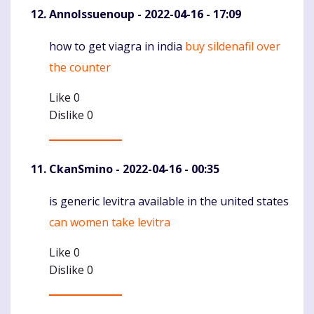
AnnoIssuenoup
- 2022-04-16 - 17:09
how to get viagra in india
buy sildenafil over
Komentaras
the counter
Like
0
Dislike
0
CkanSmino
- 2022-04-16 - 00:35
is generic levitra available in the united states
Komentaras
can women take levitra
Like
0
Dislike
0