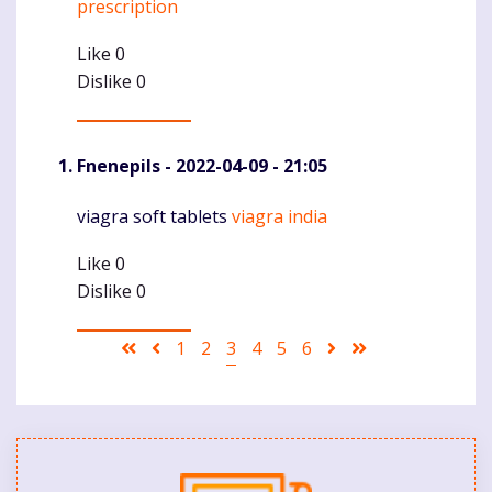
prescription
Like
0
Dislike
0
Fnenepils
- 2022-04-09 - 21:05
viagra soft tablets
viagra india
Komentaras
Like
0
Dislike
0
Pagination
First
Ankstesnis
Puslapis
1
Puslapis
2
Current
3
Puslapis
4
Puslapis
5
Puslapis
6
Sekantis
Last
page
puslapis
page
puslapis
page