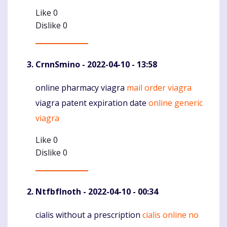
Like
0
Dislike
0
CrnnSmino
- 2022-04-10 - 13:58
online pharmacy viagra
mail order viagra
Komentaras
viagra patent expiration date
online generic
viagra
Like
0
Dislike
0
NtfbfInoth
- 2022-04-10 - 00:34
cialis without a prescription
cialis online no
Komentaras