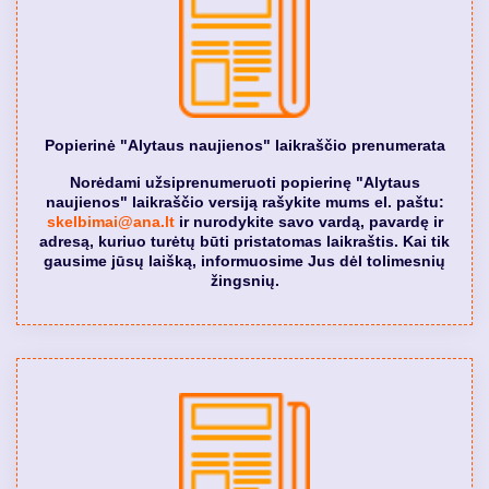
Popierinė "Alytaus naujienos" laikraščio prenumerata
Norėdami užsiprenumeruoti popierinę "Alytaus
naujienos" laikraščio versiją rašykite mums el. paštu:
skelbimai@ana.lt
ir nurodykite savo vardą, pavardę ir
adresą, kuriuo turėtų būti pristatomas laikraštis. Kai tik
gausime jūsų laišką, informuosime Jus dėl tolimesnių
žingsnių.