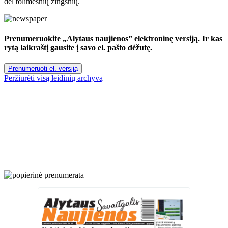
dėl tolimesnių žingsnių.
Prenumeruokite „Alytaus naujienos” elektroninę versiją. Ir kas
rytą laikraštį gausite į savo el. pašto dėžutę.
Prenumeruoti el. versiją
Peržiūrėti visą leidinių archyvą