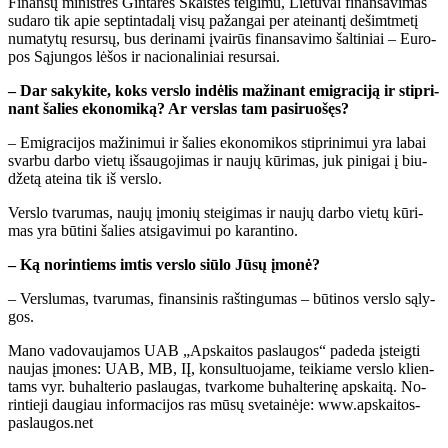
Fi­nan­sų mi­nist­rės Gin­ta­rės Skais­tės tei­gi­mu, Lie­tu­vai fi­nan­sa­vi­mas
su­da­ro tik apie sep­tin­ta­da­lį vi­sų pa­žan­gai per at­ei­nan­tį de­šimt­me­tį
nu­ma­ty­tų re­sur­sų, bus de­ri­na­mi įvai­rūs fi­nan­sa­vi­mo šal­ti­niai – Eu­ro­
pos Są­jun­gos lė­šos ir na­cio­na­li­niai re­sur­sai.
– Dar sa­ky­ki­te, koks ver­slo in­dė­lis ma­ži­nant emig­ra­ci­ją ir stip­ri­
nant ša­lies eko­no­mi­ką? Ar ver­slas tam pa­si­ruo­šęs?
– Emig­ra­ci­jos ma­ži­ni­mui ir ša­lies eko­no­mi­kos stip­ri­ni­mui yra la­bai
svar­bu dar­bo vie­tų iš­sau­go­ji­mas ir nau­jų kū­ri­mas, juk pi­ni­gai į biu­
dže­tą at­ei­na tik iš ver­slo.
Ver­slo tva­ru­mas, nau­jų įmo­nių stei­gi­mas ir nau­jų dar­bo vie­tų kū­ri­
mas yra bū­ti­ni ša­lies at­si­ga­vi­mui po ka­ran­ti­no.
– Ką no­rin­tiems im­tis ver­slo siū­lo Jū­sų įmo­nė?
– Ver­slu­mas, tva­ru­mas, fi­nan­si­nis raš­tin­gu­mas – bū­ti­nos ver­slo są­ly­
gos.
Ma­no va­do­vau­ja­mos UAB „Ap­skai­tos pa­slau­gos“ pa­de­da įsteig­ti
nau­jas įmo­nes: UAB, MB, IĮ, kon­sul­tuo­ja­me, tei­kia­me ver­slo klien­
tams vyr. bu­hal­te­rio pa­slau­gas, tvar­ko­me bu­hal­te­ri­nę ap­skai­tą. No­
rin­tie­ji dau­giau in­for­ma­ci­jos ras mū­sų sve­tai­nė­je: www.ap­skai­tos­
pas­lau­gos.net