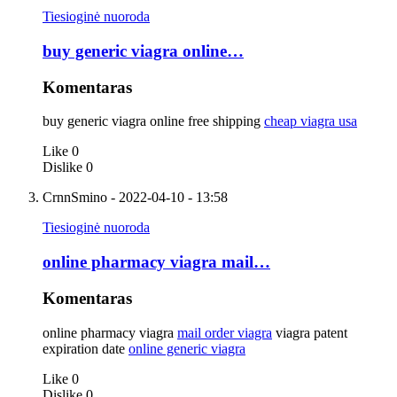
Tiesioginė nuoroda
buy generic viagra online…
Komentaras
buy generic viagra online free shipping
cheap viagra usa
Like
0
Dislike
0
CrnnSmino
- 2022-04-10 - 13:58
Tiesioginė nuoroda
online pharmacy viagra mail…
Komentaras
online pharmacy viagra
mail order viagra
viagra patent
expiration date
online generic viagra
Like
0
Dislike
0