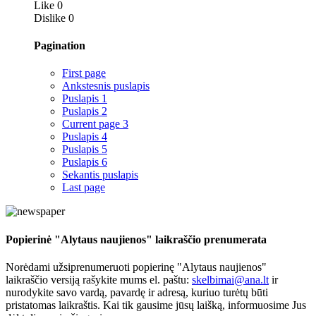
Like
0
Dislike
0
Pagination
First page
Ankstesnis puslapis
Puslapis
1
Puslapis
2
Current page
3
Puslapis
4
Puslapis
5
Puslapis
6
Sekantis puslapis
Last page
Popierinė "Alytaus naujienos" laikraščio prenumerata
Norėdami užsiprenumeruoti popierinę "Alytaus naujienos"
laikraščio versiją rašykite mums el. paštu:
skelbimai@ana.lt
ir
nurodykite savo vardą, pavardę ir adresą, kuriuo turėtų būti
pristatomas laikraštis. Kai tik gausime jūsų laišką, informuosime Jus