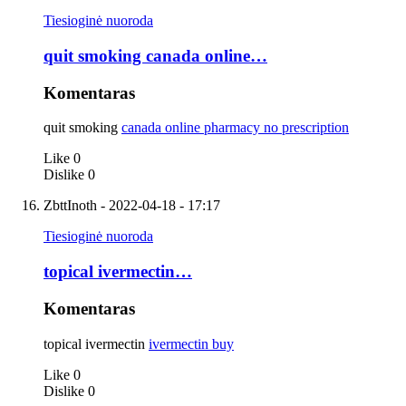
Tiesioginė nuoroda
quit smoking canada online…
Komentaras
quit smoking
canada online pharmacy no prescription
Like
0
Dislike
0
ZbttInoth
- 2022-04-18 - 17:17
Tiesioginė nuoroda
topical ivermectin…
Komentaras
topical ivermectin
ivermectin buy
Like
0
Dislike
0