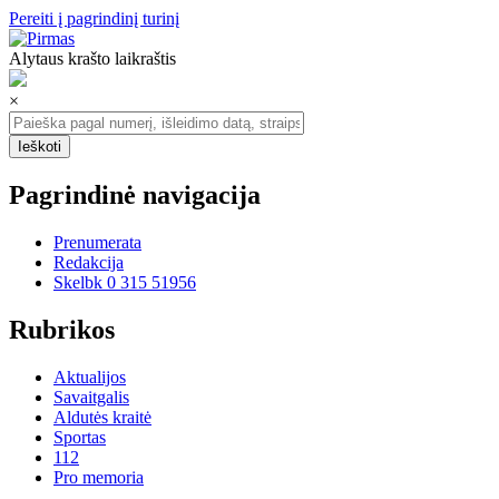
Pereiti į pagrindinį turinį
Alytaus krašto laikraštis
×
Pagrindinė navigacija
Prenumerata
Redakcija
Skelbk 0 315 51956
Rubrikos
Aktualijos
Savaitgalis
Aldutės kraitė
Sportas
112
Pro memoria