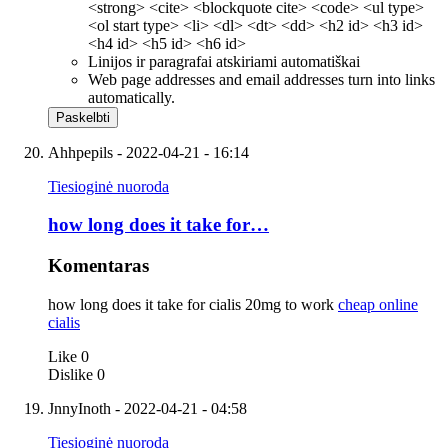
<strong> <cite> <blockquote cite> <code> <ul type>
<ol start type> <li> <dl> <dt> <dd> <h2 id> <h3 id>
<h4 id> <h5 id> <h6 id>
Linijos ir paragrafai atskiriami automatiškai
Web page addresses and email addresses turn into links
automatically.
Ahhpepils
- 2022-04-21 - 16:14
Tiesioginė nuoroda
how long does it take for…
Komentaras
how long does it take for cialis 20mg to work
cheap online
cialis
Like
0
Dislike
0
JnnyInoth
- 2022-04-21 - 04:58
Tiesioginė nuoroda