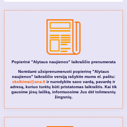
Popierinė "Alytaus naujienos" laikraščio prenumerata
Norėdami užsiprenumeruoti popierinę "Alytaus
naujienos" laikraščio versiją rašykite mums el. paštu:
skelbimai@ana.lt
ir nurodykite savo vardą, pavardę ir
adresą, kuriuo turėtų būti pristatomas laikraštis. Kai tik
gausime jūsų laišką, informuosime Jus dėl tolimesnių
žingsnių.