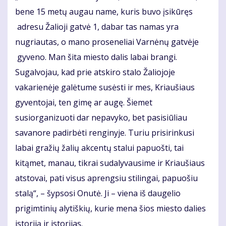
bene 15 metų augau name, kuris buvo įsikūręs
adresu Žalioji gatvė 1, dabar tas namas yra
nugriautas, o mano proseneliai Varnėnų gatvėje
gyveno. Man šita miesto dalis labai brangi.
Sugalvojau, kad prie atskiro stalo Žaliojoje
vakarienėje galėtume susėsti ir mes, Kriaušiaus
gyventojai, ten gimę ar augę. Šiemet
susiorganizuoti dar nepavyko, bet pasisiūliau
savanore padirbėti renginyje. Turiu prisirinkusi
labai gražių žalių akcentų stalui papuošti, tai
kitąmet, manau, tikrai sudalyvausime ir Kriaušiaus
atstovai, pati visus aprengsiu stilingai, papuošiu
stalą“, – šypsosi Onutė. Ji – viena iš daugelio
prigimtinių alytiškių, kurie mena šios miesto dalies
istoriją ir istorijas.