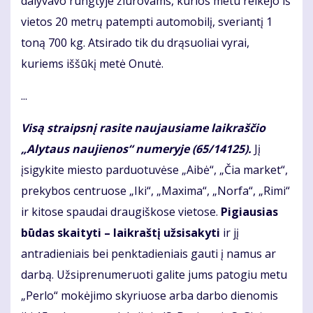
dalyvavo rungtyje žiūro­vams, kurios metu reikėjo iš
vietos 20 metrų patempti automobilį, sveriantį 1
toną 700 kg. Atsirado tik du drąsuoliai vyrai,
kuriems iššūkį metė Onutė.
...
Visą straipsnį rasite naujausiame laikraščio
„Alytaus naujienos“ numeryje (65/14125).
Jį
įsigykite miesto parduotuvėse „Aibė“, „Čia market“,
prekybos centruose „Iki“, „Maxima“, „Norfa“, „Rimi“
ir kitose spaudai draugiškose vietose.
Pigiausias
būdas skaityti – laikraštį užsisakyti
ir jį
antradieniais bei penktadieniais gauti į namus ar
darbą. Užsiprenumeruoti galite jums patogiu metu
„Perlo“ mokėjimo skyriuose arba darbo dienomis