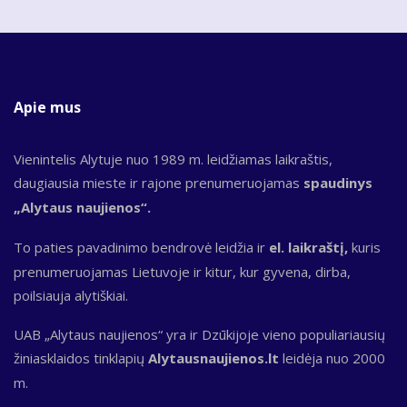
Apie mus
Vienintelis Alytuje nuo 1989 m. leidžiamas laikraštis,
daugiausia mieste ir rajone prenumeruojamas
spaudinys
„Alytaus naujienos“.
To paties pavadinimo bendrovė leidžia ir
el. laikraštį,
kuris
prenumeruojamas Lietuvoje ir kitur, kur gyvena, dirba,
poilsiauja alytiškiai.
UAB „Alytaus naujienos“ yra ir Dzūkijoje vieno populiariausių
žiniasklaidos tinklapių
Alytausnaujienos.lt
leidėja nuo 2000
m.