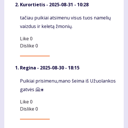
Kurortietis
- 2025-08-31 - 10:28
tačiau puikiai atsimenu visus tuos namelių
Komentaras
vaizdus ir keletą žmonių.
Like
0
Dislike
0
Regina
- 2025-08-30 - 18:15
Puikiai prisimenu,mano šeima iš Užuolankos
Komentaras
gatvės 🤗☀️
Like
0
Dislike
0