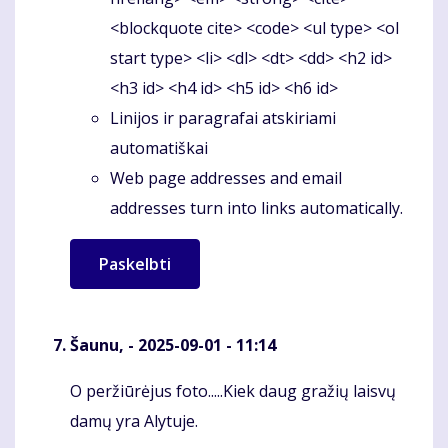
<blockquote cite> <code> <ul type> <ol
start type> <li> <dl> <dt> <dd> <h2 id>
<h3 id> <h4 id> <h5 id> <h6 id>
Linijos ir paragrafai atskiriami
automatiškai
Web page addresses and email
addresses turn into links automatically.
Šaunu,
- 2025-09-01 - 11:14
O peržiūrėjus foto.....Kiek daug gražių laisvų
Komentaras
damų yra Alytuje.