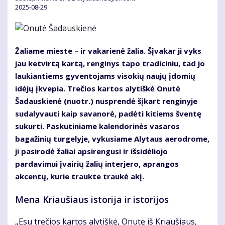
2025-08-29
Žaliame mieste – ir vakarienė žalia. Šįvakar ji vyks
jau ketvirtą kartą, renginys tapo tradiciniu, tad jo
laukiantiems gyventojams visokių naujų įdomių
idėjų įkvepia. Trečios kartos alytiškė Onutė
Šadauskienė (nuotr.) nusprendė šįkart renginyje
sudalyvauti kaip savanorė, padėti kitiems šventę
sukurti. Paskutiniame kalendorinės vasaros
bagažinių turgelyje, vykusiame Alytaus aerodrome,
ji pasirodė žaliai apsirengusi ir išsidėliojo
pardavimui įvairių žalių interjero, aprangos
akcentų, kurie traukte traukė akį.
Mena Kriaušiaus istorija ir istorijos
„Esu trečios kartos alytiškė, Onutė iš Kriaušiaus,