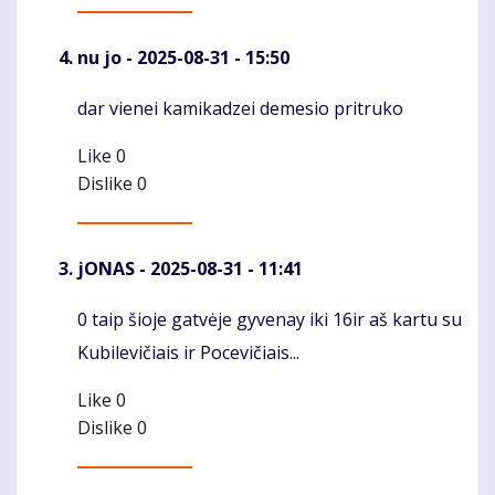
nu jo
- 2025-08-31 - 15:50
dar vienei kamikadzei demesio pritruko
Komentaras
Like
0
Dislike
0
jONAS
- 2025-08-31 - 11:41
0 taip šioje gatvėje gyvenay iki 16ir aš kartu su
Komentaras
Kubilevičiais ir Pocevičiais...
Like
0
Dislike
0