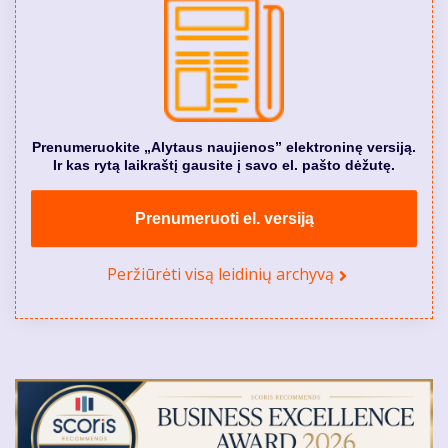
Prenumeruokite „Alytaus naujienos” elektroninę versiją.
Ir kas rytą laikraštį gausite į savo el. pašto dėžutę.
Prenumeruoti el. versiją
Peržiūrėti visą leidinių archyvą