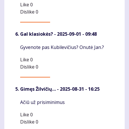
Like
0
Dislike
0
Gal klasiokės?
- 2025-09-01 - 09:48
Gyvenote pas Kubilevičius? Onutė Jan.?
Komentaras
Like
0
Dislike
0
Gimęs Žilvičių…
- 2025-08-31 - 16:25
Ačiū už prisiminimus
Komentaras
Like
0
Dislike
0