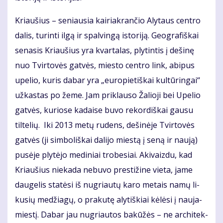
Kriau­šius – se­niau­sia kai­riak­ran­čio Aly­taus cen­tro
da­lis, tu­rin­ti il­gą ir spal­vin­gą is­to­ri­ją. Ge­og­ra­fiš­kai
se­na­sis Kriau­šius yra kvar­ta­las, ply­tin­tis į de­ši­nę
nuo Tvir­to­vės gat­vės, mies­to cen­tro link, abi­pus
upe­lio, ku­ris da­bar yra „eu­ro­pie­tiš­kai kul­tū­rin­gai“
už­kas­tas po že­me. Jam priklauso Ža­lio­ji bei Upe­lio
gat­vė­s, kuriose kadaise buvo rekordiškai gausu
tiltelių. Iki 2013 me­tų ru­dens, de­ši­nė­je Tvir­to­vės
gat­vės (ji sim­bo­liš­kai da­li­jo mies­tą į se­ną ir nau­ją)
pu­sė­je plytėjo me­di­niai tro­be­siai. Aki­vaiz­du, kad
Kriau­šius nie­ka­da ne­bu­vo pres­ti­ži­ne vieta, ja­me
dau­ge­lis sta­tė­si iš nu­griau­tų ka­ro me­tais na­mų li­
ku­sių me­džia­gų, o pra­ku­tę aly­tiš­kiai kė­lė­si į nau­ja­
mies­tį. Da­bar jau nu­griau­tos ba­kū­žės – ne ar­chi­tek­