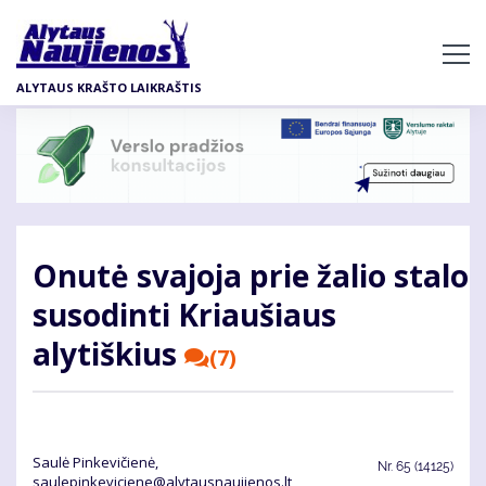
Pereiti
į
pagrindinį
ALYTAUS KRAŠTO LAIKRAŠTIS
turinį
Onutė svajoja prie žalio stalo
susodinti Kriaušiaus
alytiškius
(7)
Saulė Pinkevičienė,
Nr.
65 (14125)
saulepinkeviciene@alytausnaujienos.lt