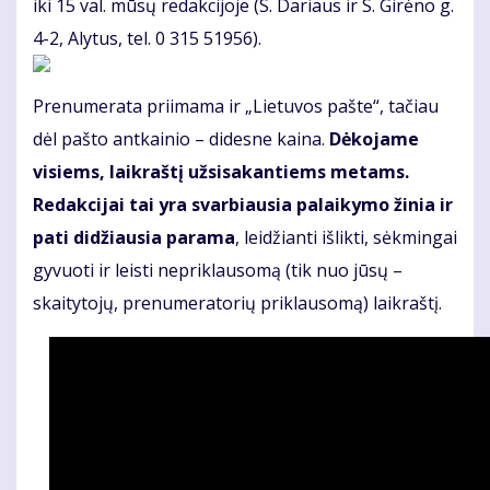
iki 15 val. mūsų redakcijoje (S. Dariaus ir S. Girėno g.
4-2, Alytus, tel. 0 315 51956).
Prenumerata priimama ir „Lietuvos pašte“, tačiau
dėl pašto antkainio – didesne kaina.
Dėkojame
visiems, laikraštį užsisakantiems metams.
Redakcijai tai yra svarbiausia palaikymo žinia ir
pati didžiausia parama
, leidžianti išlikti, sėkmingai
gyvuoti ir leisti nepriklausomą (tik nuo jūsų –
skaitytojų, prenumeratorių priklausomą) laikraštį.