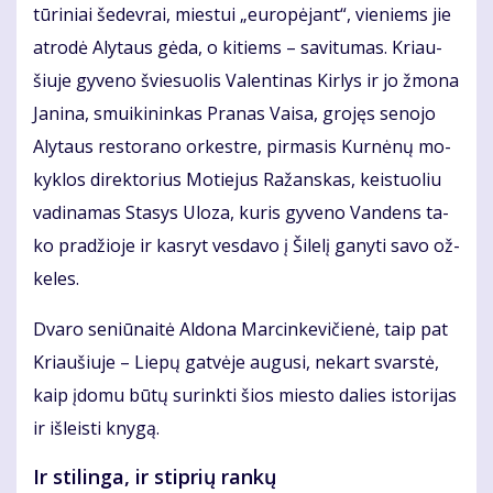
tū­ri­niai še­dev­rai, mies­tui „eu­ro­pė­jant“, vie­niems jie
at­ro­dė Aly­taus gė­da, o ki­tiems – sa­vi­tu­mas. Kriau­
šiuje gyveno švie­suo­lis Va­len­ti­nas Kir­lys ir jo žmo­na
Ja­ni­na, smui­ki­nin­kas Pra­nas Vai­sa, gro­jęs se­no­jo
Aly­taus res­to­ra­no or­kest­re, pir­ma­sis Kur­nė­nų mo­
kyk­los di­rek­to­rius Mo­tie­jus Ra­žans­kas, keis­tuo­liu
vadinamas Sta­sys Ulo­za, ku­ris gy­ve­no Van­dens ta­
ko pra­džio­je ir kas­ryt ves­da­vo į Ši­le­lį ga­ny­ti sa­vo ož­
ke­les.
Dvaro seniūnaitė Aldona Marcinkevičienė, taip pat
Kriaušiuje – Liepų gatvėje augusi, nekart svarstė,
kaip įdomu būtų surinkti šios miesto dalies istorijas
ir išleisti knygą.
Ir stilinga, ir stiprių rankų