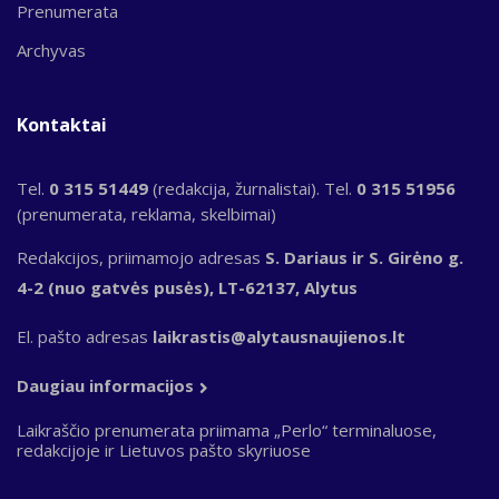
Prenumerata
Archyvas
Kontaktai
Tel.
0 315 51449
(redakcija, žurnalistai). Tel.
0 315 51956
(prenumerata, reklama, skelbimai)
Redakcijos, priimamojo adresas
S. Dariaus ir S. Girėno g.
4-2 (nuo gatvės pusės), LT-62137, Alytus
El. pašto adresas
laikrastis@alytausnaujienos.lt
Daugiau informacijos
Laikraščio prenumerata priimama „Perlo“ terminaluose,
redakcijoje ir Lietuvos pašto skyriuose