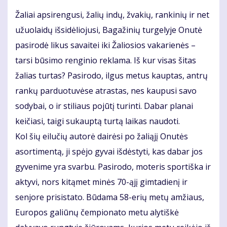
Žaliai apsirengusi, žalių indų, žvakių, rankinių ir net
užuolaidų išsidėliojusi, Bagažinių turgelyje Onutė
pasirodė likus savaitei iki Žaliosios vakarienės –
tarsi būsimo renginio reklama. Iš kur visas šitas
žalias turtas? Pasirodo, ilgus metus kauptas, antrų
rankų parduotuvėse atrastas, nes kaupusi savo
sodybai, o ir stiliaus pojūtį turinti. Dabar planai
keičiasi, taigi sukauptą turtą laikas naudoti.
Kol šių eilučių autorė dairėsi po žaliąjį Onutės
asortimentą, ji spėjo gyvai išdėstyti, kas dabar jos
gyvenime yra svarbu. Pasirodo, moteris sportiška ir
aktyvi, nors kitąmet minės 70-ąjį gimtadienį ir
senjore prisistato. Būdama 58-erių metų amžiaus,
Europos galiūnų čempionato metu alytiškė