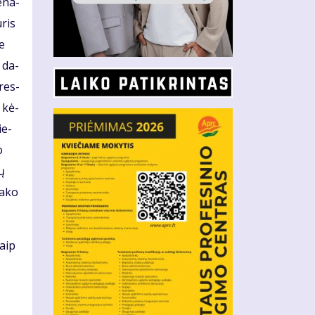
e­na­
­ris
se
i da­
pres­
i kė­
ie­
o
nų
a­ko
aip