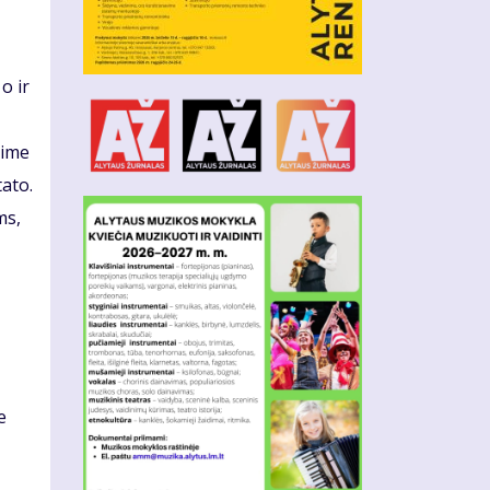
o ir
nime
tato.
ms,
e