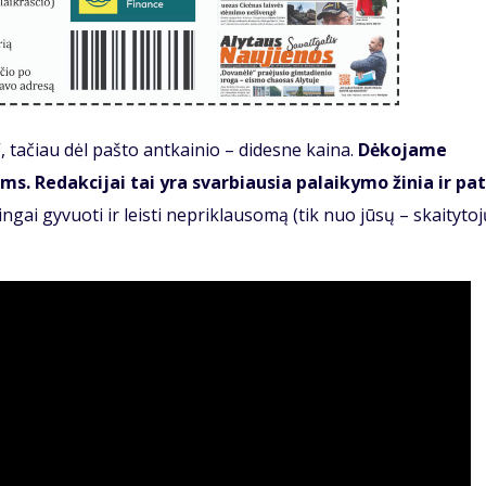
 tačiau dėl pašto antkainio – didesne kaina.
Dėkojame
s. Redakcijai tai yra svarbiausia palaikymo žinia ir pat
kmingai gyvuoti ir leisti nepriklausomą (tik nuo jūsų – skaitytoj