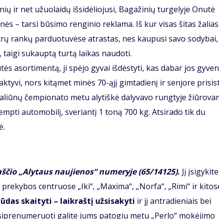
inių ir net užuolaidų išsidėliojusi, Bagažinių turgelyje Onutė
enės – tarsi būsimo renginio reklama. Iš kur visas šitas žalias
trų rankų parduotuvėse atrastas, nes kaupusi savo sodybai, 
i, taigi sukauptą turtą laikas naudoti.
nutės asortimentą, ji spėjo gyvai išdėstyti, kas dabar jos gyve
aktyvi, nors kitąmet minės 70-ąjį gimtadienį ir senjore prisis
liūnų čempionato metu alytiškė dalyvavo rungtyje žiūro­va
empti automobilį, sveriantį 1 toną 700 kg. Atsirado tik du
ė.
aščio „Alytaus naujienos“ numeryje (65/14125).
Jį įsigykite
prekybos centruose „Iki“, „Maxima“, „Norfa“, „Rimi“ ir kitos
ūdas skaityti – laikraštį užsisakyti
ir jį antradieniais bei
žsiprenumeruoti galite jums patogiu metu „Perlo“ mokėjimo