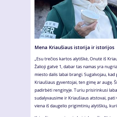
Mena Kriaušiaus istorija ir istorijos
„Esu trečios kartos alytiškė, Onutė iš Kr
Žalioji gatvė 1, dabar tas namas yra nugr
miesto dalis labai brangi. Sugalvojau, kad 
Kriaušiaus gyventojai, ten gimę ar augę. 
padirbėti renginyje. Turiu prisirinkusi laba
sudalyvausime ir Kriaušiaus atstovai, pati 
viena iš daugelio prigimtinių alytiškių, kuri