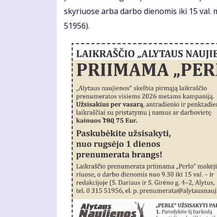
skyriuose arba darbo dienomis iki 15 val. mū
51956).