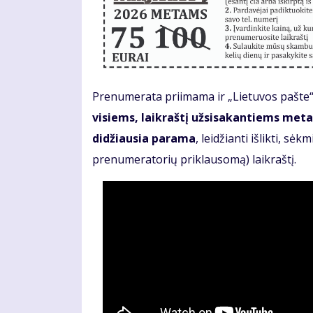
Prenumerata priimama ir „Lietuvos pašte“,
visiems, laikraštį užsisakantiems metam
didžiausia parama
, leidžianti išlikti, sė
prenumeratorių priklausomą) laikraštį.