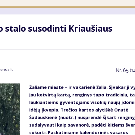
o stalo susodinti Kriaušiaus
enos.lt
Nr.
65 (1
Žaliame mieste – ir vakarienė žalia. Šįvakar ji v
jau ketvirtą kartą, renginys tapo tradiciniu, ta
laukiantiems gyventojams visokių naujų įdomi
idėjų įkvepia. Trečios kartos alytiškė Onutė
Šadauskienė (nuotr.) nusprendė šįkart renginy
sudalyvauti kaip savanorė, padėti kitiems šve
sukurti. Paskutiniame kalendorinės vasaros