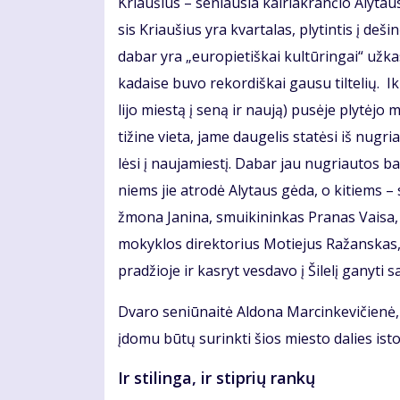
Kriau­šius – se­niau­sia kai­riak­ran­čio Aly­taus ce
sis Kriau­šius yra kvar­ta­las, ply­tin­tis į de­š
da­bar yra „eu­ro­pie­tiš­kai kul­tū­rin­gai“ už­
kadaise buvo rekordiškai gausu tiltelių. Iki 20
li­jo mies­tą į se­ną ir nau­ją) pu­sė­je plytėjo 
ti­ži­ne vieta, ja­me dau­ge­lis sta­tė­si iš nu­gr
lė­si į nau­ja­mies­tį. Da­bar jau nu­griau­tos ba­
niems jie at­ro­dė Aly­taus gė­da, o ki­tiems – s
žmo­na Ja­ni­na, smui­ki­nin­kas Pra­nas Vai­sa, 
mo­kyk­los di­rek­to­rius Mo­tie­jus Ra­žans­ka
pra­džio­je ir kas­ryt ves­da­vo į Ši­le­lį ga­ny­ti 
Dvaro seniūnaitė Aldona Marcinkevičienė, t
įdomu būtų surinkti šios miesto dalies istor
Ir stilinga, ir stiprių rankų