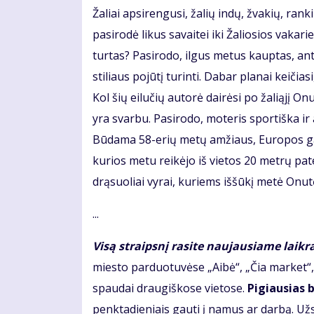
Žaliai apsirengusi, žalių indų, žvakių, rank
pasirodė likus savaitei iki Žaliosios vakari
turtas? Pasirodo, ilgus metus kauptas, an
stiliaus pojūtį turinti. Dabar planai keičias
Kol šių eilučių autorė dairėsi po žaliąjį O
yra svarbu. Pasirodo, moteris sportiška ir 
Būdama 58-erių metų amžiaus, Europos ga
kurios metu reikėjo iš vietos 20 metrų pat
drąsuoliai vyrai, kuriems iššūkį metė Onut
...
Visą straipsnį rasite naujausiame laikr
miesto parduotuvėse „Aibė“, „Čia market“, 
spaudai draugiškose vietose.
Pigiausias b
penktadieniais gauti į namus ar darbą. U