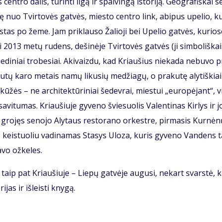
n­tro da­lis, tu­rin­ti il­gą ir spal­vin­gą is­to­ri­ją. Ge­og­ra­fiš­kai s
i­nę nuo Tvir­to­vės gat­vės, mies­to cen­tro link, abi­pus upe­lio, ku
kas­tas po že­me. Jam priklauso Ža­lio­ji bei Upe­lio gat­vė­s, kurio
13 me­tų ru­dens, de­ši­nė­je Tvir­to­vės gat­vės (ji sim­bo­liš­ka
me­di­niai tro­be­siai. Aki­vaiz­du, kad Kriau­šius nie­ka­da ne­bu­vo 
iau­tų ka­ro me­tais na­mų li­ku­sių me­džia­gų, o pra­ku­tę aly­tiš­kia
kū­žės – ne ar­chi­tek­tū­ri­niai še­dev­rai, mies­tui „eu­ro­pė­jant“, v
a­vi­tu­mas. Kriau­šiuje gyveno švie­suo­lis Va­len­ti­nas Kir­lys ir j
gro­jęs se­no­jo Aly­taus res­to­ra­no or­kest­re, pir­ma­sis Kur­nė­
s, keis­tuo­liu vadinamas Sta­sys Ulo­za, ku­ris gy­ve­no Van­dens t
sa­vo ož­ke­les.
aip pat Kriaušiuje – Liepų gatvėje augusi, nekart svarstė, k
ijas ir išleisti knygą.