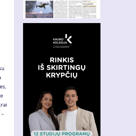
su
a
es,
re
krai
 –