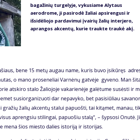
bagažinių turgelyje, vykusiame Alytaus
aerodrome, ji pasirodė žaliai apsirengusi ir
išsidėliojo pardavimui įvairių žalių interjero,
aprangos akcentų, kurie traukte traukė akį.
iaušiaus, bene 15 metų augau name, kuris buvo įsikūręs adre
iautas, o mano proseneliai Varnėnų gatvėje gyveno. Man šit
prie atskiro stalo Žaliojoje vakarienėje galėtume susėsti ir m
Šiemet susiorganizuoti dar nepavyko, bet pasisiūliau savano
i gražių žalių akcentų stalui papuošti, tai kitąmet, manau, ti
visus aprengsiu stilingai, papuošiu stalą“, – šypsosi Onutė. Ji
e mena šios miesto dalies istoriją ir istorijas.