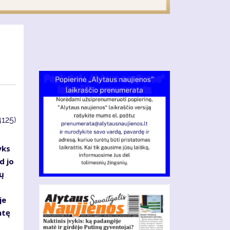
4125)
yks
d jo
ų
je
ntę