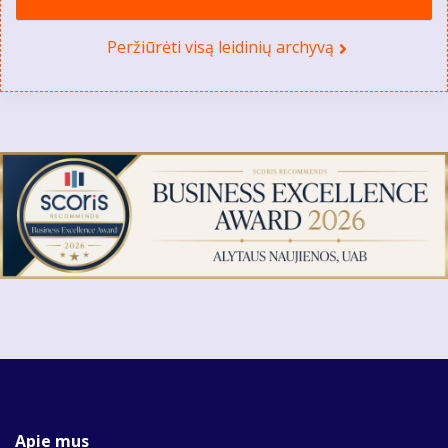
Peržiūrėti visą leidinių archyvą
Apie mus