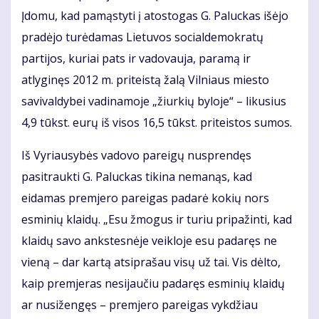
Įdomu, kad pamąstyti į atostogas G. Paluckas išėjo
pradėjo turėdamas Lietuvos socialdemokratų
partijos, kuriai pats ir vadovauja, paramą ir
atlyginęs 2012 m. priteistą žalą Vilniaus miesto
savivaldybei vadinamoje „žiurkių byloje“ – likusius
4,9 tūkst. eurų iš visos 16,5 tūkst. priteistos sumos.
Iš Vyriausybės vadovo pareigų nusprendęs
pasitraukti G. Paluckas tikina nemanąs, kad
eidamas premjero pareigas padarė kokių nors
esminių klaidų. „Esu žmogus ir turiu pripažinti, kad
klaidų savo ankstesnėje veikloje esu padaręs ne
vieną – dar kartą atsiprašau visų už tai. Vis dėlto,
kaip premjeras nesijaučiu padaręs esminių klaidų
ar nusižengęs – premjero pareigas vykdžiau