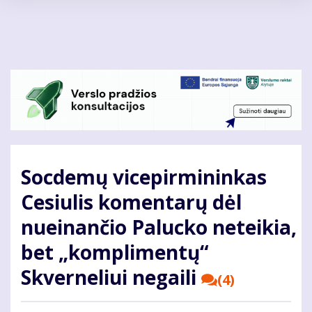
Pereiti
į
pagrindinį
turinį
Socdemų vicepirmininkas
Cesiulis komentarų dėl
nueinančio Palucko neteikia,
bet „komplimentų“
Skverneliui negaili
(4)