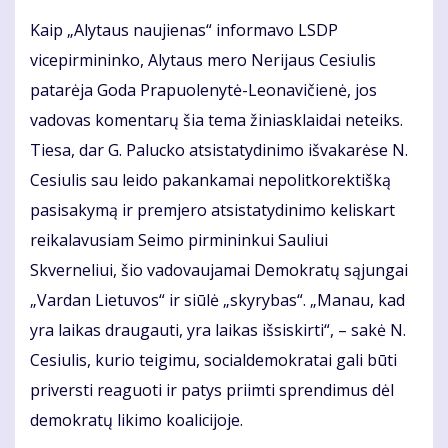
Kaip „Alytaus naujienas“ informavo LSDP
vicepirmininko, Alytaus mero Nerijaus Cesiulis
patarėja Goda Prapuolenytė-Leonavičienė, jos
vadovas komentarų šia tema žiniasklaidai neteiks.
Tiesa, dar G. Palucko atsistatydinimo išvakarėse N.
Cesiulis sau leido pakankamai nepolitkorektišką
pasisakymą ir premjero atsistatydinimo keliskart
reikalavusiam Seimo pirmininkui Sauliui
Skverneliui, šio vadovaujamai Demokratų sąjungai
„Vardan Lietuvos“ ir siūlė „skyrybas“. „Manau, kad
yra laikas draugauti, yra laikas išsiskirti“, – sakė N.
Cesiulis, kurio teigimu, socialdemokratai gali būti
priversti reaguoti ir patys priimti sprendimus dėl
demokratų likimo koalicijoje.