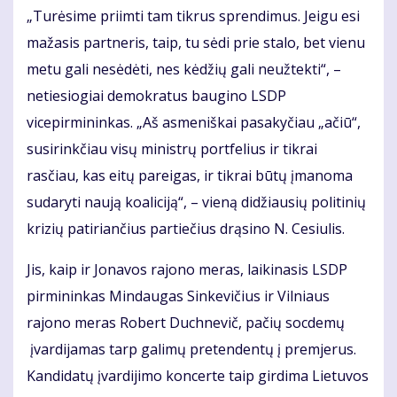
„Turėsime priimti tam tikrus sprendimus. Jeigu esi
mažasis partneris, taip, tu sėdi prie stalo, bet vienu
metu gali nesėdėti, nes kėdžių gali neužtekti“, –
netiesiogiai demokratus baugino LSDP
vicepirmininkas. „Aš asmeniškai pasakyčiau „ačiū“,
susirinkčiau visų ministrų portfelius ir tikrai
rasčiau, kas eitų pareigas, ir tikrai būtų įmanoma
sudaryti naują koaliciją“, – vieną didžiausių politinių
krizių patiriančius partiečius drąsino N. Cesiulis.
Jis, kaip ir Jonavos rajono meras, laikinasis LSDP
pirmininkas Mindaugas Sinkevičius ir Vilniaus
rajono meras Robert Duchnevič, pačių socdemų
įvardijamas tarp galimų pretendentų į premjerus.
Kandidatų įvardijimo koncerte taip girdima Lietuvos