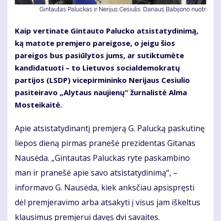
Gintautas Paluckas ir Nerijus Cesiulis. Dariaus Babijono nuotr.
Kaip vertinate Gintauto Palucko atsistatydinimą,
ką matote premjero pareigose, o jeigu šios
pareigos bus pasiūlytos jums, ar sutiktumėte
kandidatuoti – to Lietuvos socialdemokratų
partijos (LSDP) vicepirmininko Nerijaus Cesiulio
pasiteiravo „Alytaus naujienų“ žurnalistė Alma
Mosteikaitė.
Apie atsistatydinantį premjerą G. Palucką paskutinę
liepos dieną pirmas pranešė prezidentas Gitanas
Nausėda. „Gintautas Paluckas ryte paskambino
man ir pranešė apie savo atsistatydinimą“, –
informavo G. Nausėda, kiek anksčiau apsispręsti
dėl premjeravimo arba atsakyti į visus jam iškeltus
klausimus premjerui davęs dvi savaites.