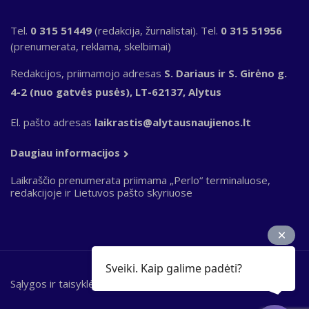
Tel.
0 315 51449
(redakcija, žurnalistai). Tel.
0 315 51956
(prenumerata, reklama, skelbimai)
Redakcijos, priimamojo adresas
S. Dariaus ir S. Girėno g.
4-2 (nuo gatvės pusės), LT-62137, Alytus
El. pašto adresas
laikrastis@alytausnaujienos.lt
Daugiau informacijos
Laikraščio prenumerata priimama „Perlo“ terminaluose,
redakcijoje ir Lietuvos pašto skyriuose
Sveiki. Kaip galime padėti?
Sąlygos ir taisyklės
Bottom