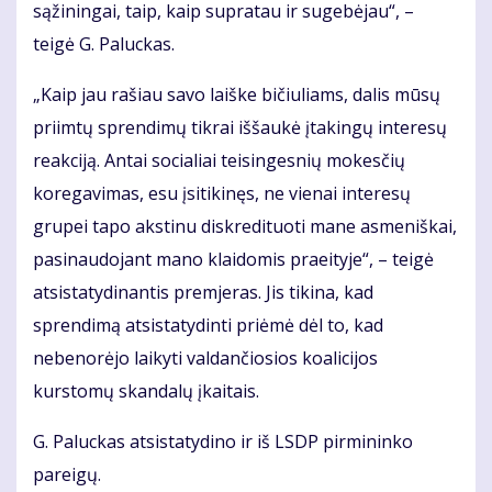
sąžiningai, taip, kaip supratau ir sugebėjau“, –
teigė G. Paluckas.
„Kaip jau rašiau savo laiške bičiuliams, dalis mūsų
priimtų sprendimų tikrai iššaukė įtakingų interesų
reakciją. Antai socialiai teisingesnių mokesčių
koregavimas, esu įsitikinęs, ne vienai interesų
grupei tapo akstinu diskredituoti mane asmeniškai,
pasinaudojant mano klaidomis praeityje“, – teigė
atsistatydinantis premjeras. Jis tikina, kad
sprendimą atsistatydinti priėmė dėl to, kad
nebenorėjo laikyti valdančiosios koalicijos
kurstomų skandalų įkaitais.
G. Paluckas atsistatydino ir iš LSDP pirmininko
pareigų.