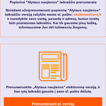
Popierinė "Alytaus naujienos" laikraščio prenumerata
Norėdami užsiprenumeruoti popierinę "Alytaus naujienos"
laikraščio versiją rašykite mums el. paštu:
skelbimai@ana.lt
ir nurodykite savo vardą, pavardę ir adresą, kuriuo turėtų
būti pristatomas laikraštis. Kai tik gausime jūsų laišką,
informuosime Jus dėl tolimesnių žingsnių.
Prenumeruokite „Alytaus naujienos” elektroninę versiją. Ir
kas rytą laikraštį gausite į savo el. pašto dėžutę.
Prenumeruoti el. versiją