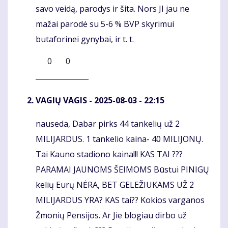
savo veidą, parodys ir šita. Nors JI jau ne
mažai parodė su 5-6 % BVP skyrimui
butaforinei gynybai, ir t. t.
0
0
VAGIŲ VAGIS
- 2025-08-03 - 22:15
nauseda, Dabar pirks 44 tankelių už 2
Komentaras
MILIJARDUS. 1 tankelio kaina- 40 MILIJONŲ.
Tai Kauno stadiono kaina!!! KAS TAI ???
PARAMAI JAUNOMS ŠEIMOMS Būstui PINIGŲ
kelių Eurų NĖRA, BET GELEŽIUKAMS UŽ 2
MILIJARDUS YRA? KAS tai?? Kokios varganos
Žmonių Pensijos. Ar Jie blogiau dirbo už