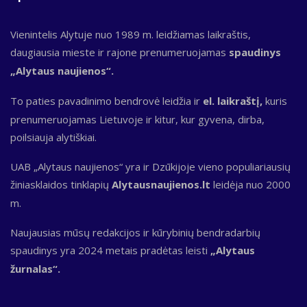
Vienintelis Alytuje nuo 1989 m. leidžiamas laikraštis,
daugiausia mieste ir rajone prenumeruojamas
spaudinys
„Alytaus naujienos“.
To paties pavadinimo bendrovė leidžia ir
el. laikraštį,
kuris
prenumeruojamas Lietuvoje ir kitur, kur gyvena, dirba,
poilsiauja alytiškiai.
UAB „Alytaus naujienos“ yra ir Dzūkijoje vieno populiariausių
žiniasklaidos tinklapių
Alytausnaujienos.lt
leidėja nuo 2000
m.
Naujausias mūsų redakcijos ir kūrybinių bendradarbių
spaudinys yra 2024 metais pradėtas leisti
„Alytaus
žurnalas“.