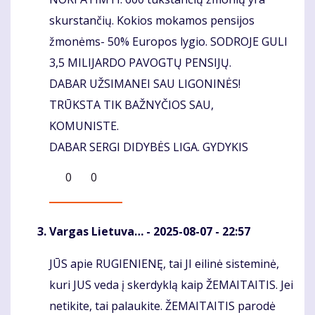
skurstančių. Kokios mokamos pensijos
žmonėms- 50% Europos lygio. SODROJE GULI
3,5 MILIJARDO PAVOGTŲ PENSIJŲ.
DABAR UŽSIMANEI SAU LIGONINĖS!
TRŪKSTA TIK BAŽNYČIOS SAU,
KOMUNISTE.
DABAR SERGI DIDYBĖS LIGA. GYDYKIS
0
0
Vargas Lietuva…
- 2025-08-07 - 22:57
JŪS apie RUGIENIENĘ, tai JI eilinė sisteminė,
Komentaras
kuri JUS veda į skerdyklą kaip ŽEMAITAITIS. Jei
netikite, tai palaukite. ŽEMAITAITIS parodė