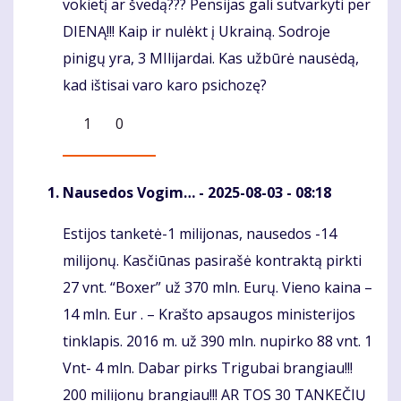
vokietį ar švedą??? Pensijas gali sutvarkyti per
DIENĄ!!! Kaip ir nulėkt į Ukrainą. Sodroje
pinigų yra, 3 MIlijardai. Kas užbūrė nausėdą,
kad ištisai varo karo psichozę?
1
0
Nausedos Vogim…
- 2025-08-03 - 08:18
Estijos tanketė-1 milijonas, nausedos -14
Komentaras
milijonų. Kasčiūnas pasirašė kontraktą pirkti
27 vnt. “Boxer” už 370 mln. Eurų. Vieno kaina –
14 mln. Eur . – Krašto apsaugos ministerijos
tinklapis. 2016 m. už 390 mln. nupirko 88 vnt. 1
Vnt- 4 mln. Dabar pirks Trigubai brangiau!!!
200 milijonų brangiau!!! AR TOS 30 TANKEČIŲ