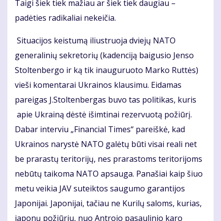
Taigi šiek tiek mažiau ar šiek tiek daugiau –
padėties radikaliai nekeičia.
Situacijos keistumą iliustruoja dviejų NATO
generalinių sekretorių (kadenciją baigusio Jenso
Stoltenbergo ir ką tik inauguruoto Marko Ruttės)
vieši komentarai Ukrainos klausimu. Eidamas
pareigas J.Stoltenbergas buvo tas politikas, kuris
apie Ukrainą dėstė išimtinai rezervuotą požiūrį.
Dabar interviu „Financial Times“ pareiškė, kad
Ukrainos narystė NATO galėtų būti visai reali net
be prarastų teritorijų, nes prarastoms teritorijoms
nebūtų taikoma NATO apsauga. Panašiai kaip šiuo
metu veikia JAV suteiktos saugumo garantijos
Japonijai. Japonijai, tačiau ne Kurilų saloms, kurias,
japonų požiūriu, nuo Antrojo pasaulinio karo