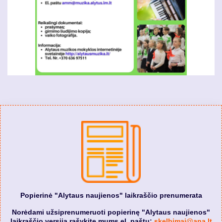
Popierinė "Alytaus naujienos" laikraščio prenumerata
Norėdami užsiprenumeruoti popierinę "Alytaus naujienos"
laikraščio versiją rašykite mums el. paštu:
skelbimai@ana.lt