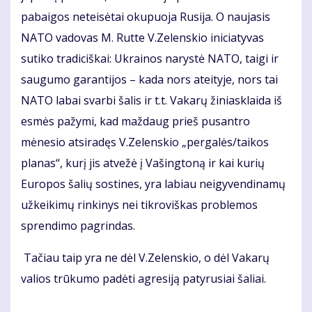
pabaigos neteisėtai okupuoja Rusija. O naujasis
NATO vadovas M. Rutte V.Zelenskio iniciatyvas
sutiko tradiciškai: Ukrainos narystė NATO, taigi ir
saugumo garantijos – kada nors ateityje, nors tai
NATO labai svarbi šalis ir t.t. Vakarų žiniasklaida iš
esmės pažymi, kad maždaug prieš pusantro
mėnesio atsiradęs V.Zelenskio „pergalės/taikos
planas“, kurį jis atvežė į Vašingtoną ir kai kurių
Europos šalių sostines, yra labiau neigyvendinamų
užkeikimų rinkinys nei tikroviškas problemos
sprendimo pagrindas.
Tačiau taip yra ne dėl V.Zelenskio, o dėl Vakarų
valios trūkumo padėti agresiją patyrusiai šaliai.