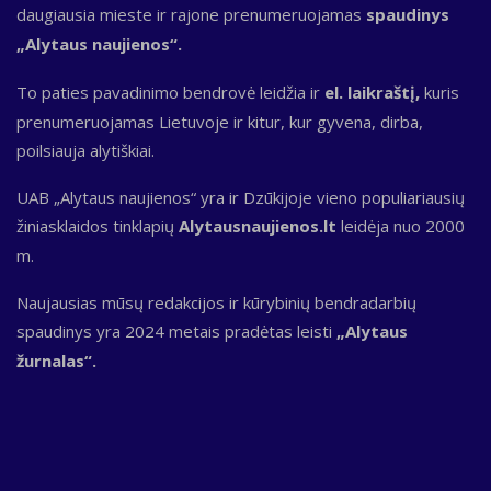
daugiausia mieste ir rajone prenumeruojamas
spaudinys
„Alytaus naujienos“.
To paties pavadinimo bendrovė leidžia ir
el. laikraštį,
kuris
prenumeruojamas Lietuvoje ir kitur, kur gyvena, dirba,
poilsiauja alytiškiai.
UAB „Alytaus naujienos“ yra ir Dzūkijoje vieno populiariausių
žiniasklaidos tinklapių
Alytausnaujienos.lt
leidėja nuo 2000
m.
Naujausias mūsų redakcijos ir kūrybinių bendradarbių
spaudinys yra 2024 metais pradėtas leisti
„Alytaus
žurnalas“.