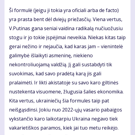
Ši formulė (jeigu ji tokia yra oficiali arba de facto)
yra prasta bent dėl dviejų priežasčių. Viena vertus,
V.Putinas gana seniai vaidina radikalą nučiuožusiu
stogu ir jo tokie įspėjimai neveikia. Niekas kitas taip
gerai nežino ir nejaučia, kad karas jam – vienintelė
galimybė išlaikyti asmeninę, niekieno
nekontroliuojamą valdžią. Jį gali sustabdyti tik
suvokimas, kad savo pradėtą karą jis gali
pralaimėti. Ir likti akistatoje su savo karo giltinės
nustekenta visuomene, žlugusia šalies ekonomika.
Kita vertus, ukrainiečių šia formules taip pat
neišgąsdinsi. Jokiu nuo 2022-ųjų vasario pabaigos
vykstančio karo laikotarpiu Ukraina negavo tiek
vakarietiškos paramos, kiek jai tuo metu reikėjo.