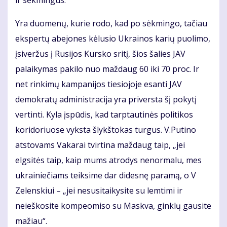
Yra duomenų, kurie rodo, kad po sėkmingo, tačiau
ekspertų abejones kėlusio Ukrainos karių puolimo,
įsiveržus į Rusijos Kursko sritį, šios šalies JAV
palaikymas pakilo nuo maždaug 60 iki 70 proc. Ir
net rinkimų kampanijos tiesiojoje esanti JAV
demokratų administracija yra priversta šį pokytį
vertinti. Kyla įspūdis, kad tarptautinės politikos
koridoriuose vyksta šlykštokas turgus. V.Putino
atstovams Vakarai tvirtina maždaug taip, „jei
elgsitės taip, kaip mums atrodys nenormalu, mes
ukrainiečiams teiksime dar didesnę paramą, o V
Zelenskiui – „jei nesusitaikysite su lemtimi ir
neieškosite kompeomiso su Maskva, ginklų gausite
mažiau“.