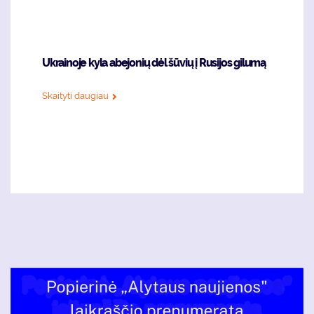
Ukrainoje kyla abejonių dėl šūvių į Rusijos gilumą
Skaityti daugiau