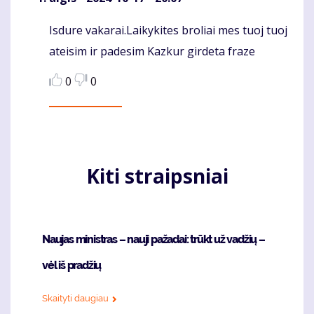
Isdure vakarai.Laikykites broliai mes tuoj tuoj
Komentaras
ateisim ir padesim Kazkur girdeta fraze
0
0
Kiti straipsniai
Naujas ministras – nauji pažadai: trūkt už vadžių –
vėl iš pradžių
Skaityti daugiau