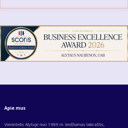
Apie mus
Vienintelis Alytuje nuo 1989 m. leidžiamas laikraštis,