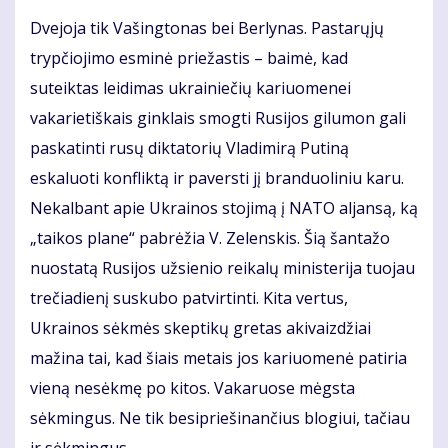
Dvejoja tik Vašingtonas bei Berlynas. Pastarųjų
trypčiojimo esminė priežastis – baimė, kad
suteiktas leidimas ukrainiečių kariuomenei
vakarietiškais ginklais smogti Rusijos gilumon gali
paskatinti rusų diktatorių Vladimirą Putiną
eskaluoti konfliktą ir paversti jį branduoliniu karu.
Nekalbant apie Ukrainos stojimą į NATO aljansą, ką
„taikos plane“ pabrėžia V. Zelenskis. Šią šantažo
nuostatą Rusijos užsienio reikalų ministerija tuojau
trečiadienį suskubo patvirtinti. Kita vertus,
Ukrainos sėkmės skeptikų gretas akivaizdžiai
mažina tai, kad šiais metais jos kariuomenė patiria
vieną nesėkmę po kitos. Vakaruose mėgsta
sėkmingus. Ne tik besipriešinančius blogiui, tačiau
ir sėkmingus.