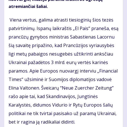
atremiančiai šaliai.
Viena vertus, galima atrasti tiesioginių šios tezės
patvirtinimų. Ispanų laikraštis „El Pais“ praneša, esą
prancūzų gynybos ministras Sabastienas Lacornu
šią savaitę pripažino, kad Prancūzijos vyriausybės
ligi metų pabaigos nesugebės užtikrinti anksčiau
Ukrainai pažadėtos 3 mlrd. eurų vertės karinės
paramos. Apie Europos nuovargį interviu „Financial
Times“ užsiminė ir Suomijos diplomatijos vadovė
Elina Valtonen. Šveicarų “Neue Zuercher Zeitung”
rašo apie tai, kad Skandinavijos, Jungtinės
Karalystės, didumos Vidurio ir Rytų Europos šalių
politikai ne tik tvirtai pasisako už paramą Ukrainai,
bet ir ragina ją radikaliai didinti.