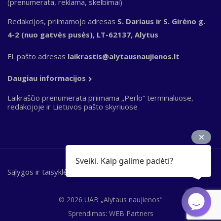
(prenumerata, reklama, skelbimai)
Redakcijos, priimamojo adresas
S. Dariaus ir S. Girėno g.
4-2 (nuo gatvės pusės), LT-62137, Alytus
El. pašto adresas
laikrastis@alytausnaujienos.lt
Daugiau informacijos
Laikraščio prenumerata priimama „Perlo“ terminaluose,
redakcijoje ir Lietuvos pašto skyriuose
Sveiki. Kaip galime padėti?
Sąlygos ir taisyklės
Bottom
footer
© 2026 UAB „Alytaus naujienos"
Sprendimas:
WEB Partners