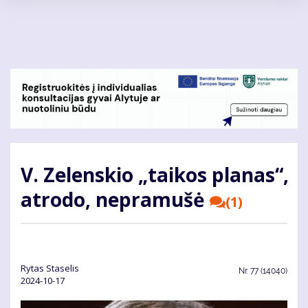
Pereiti
į
pagrindinį
turinį
V. Zelenskio „taikos planas“,
atrodo, nepramušė
(1)
Ry­tas Sta­se­lis
Nr.
77 (14040)
2024-10-17