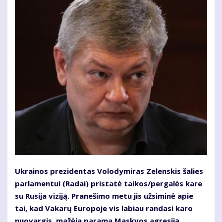
Ukrainos prezidentas Volodymiras Zelenskis šalies
parlamentui (Radai) pristatė taikos/pergalės kare
su Rusija viziją. Pranešimo metu jis užsiminė apie
tai, kad Vakarų Europoje vis labiau randasi karo
nuovargis, mažėja parama Maskvos agresiją