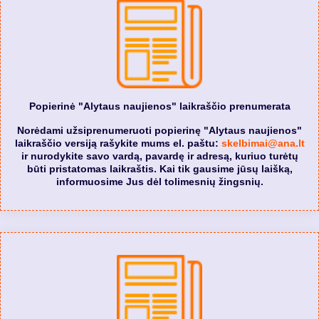
Popierinė "Alytaus naujienos" laikraščio prenumerata
Norėdami užsiprenumeruoti popierinę "Alytaus naujienos"
laikraščio versiją rašykite mums el. paštu:
skelbimai@ana.lt
ir nurodykite savo vardą, pavardę ir adresą, kuriuo turėtų
būti pristatomas laikraštis. Kai tik gausime jūsų laišką,
informuosime Jus dėl tolimesnių žingsnių.