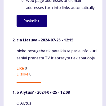
Web page addresses and email
addresses turn into links automatically.
cia Lietuva
- 2024-07-25 - 12:15
nieko nesugeba tik pateikia ta pacia info kuri
Komentaras
seniai pranesta TV ir aprasyta tiek spaudoje
Like
0
Dislike
0
o Alytus?
- 2024-07-25 - 12:08
O Alytus
Komentaras