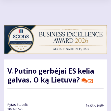
Pereiti
į
pagrindinį
turinį
V.Putino gerbėjai ES kelia
galvas. O ką Lietuva?
(2)
Ry­tas Sta­se­lis
Nr.
55 (14018)
2024-07-25