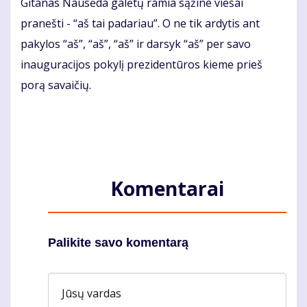
Gitanas Nausėda galėtų ramia sąžine viešai
pranešti - “aš tai padariau”. O ne tik ardytis ant
pakylos “aš”, “aš”, “aš” ir darsyk “aš” per savo
inauguracijos pokylį prezidentūros kieme prieš
porą savaičių.
Komentarai
Palikite savo komentarą
Jūsų vardas