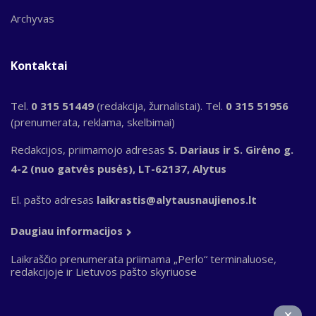
Archyvas
Kontaktai
Tel.
0 315 51449
(redakcija, žurnalistai). Tel.
0 315 51956
(prenumerata, reklama, skelbimai)
Redakcijos, priimamojo adresas
S. Dariaus ir S. Girėno g.
4-2 (nuo gatvės pusės), LT-62137, Alytus
El. pašto adresas
laikrastis@alytausnaujienos.lt
Daugiau informacijos
Laikraščio prenumerata priimama „Perlo“ terminaluose,
redakcijoje ir Lietuvos pašto skyriuose