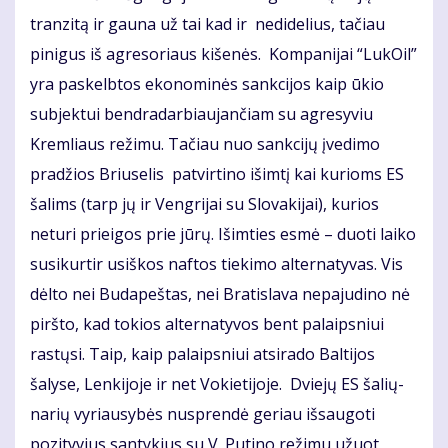
tranzitą ir gauna už tai kad ir nedidelius, tačiau
pinigus iš agresoriaus kišenės. Kompanijai “LukOil”
yra paskelbtos ekonominės sankcijos kaip ūkio
subjektui bendradarbiaujančiam su agresyviu
Kremliaus režimu. Tačiau nuo sankcijų įvedimo
pradžios Briuselis patvirtino išimtį kai kurioms ES
šalims (tarp jų ir Vengrijai su Slovakijai), kurios
neturi prieigos prie jūrų. Išimties esmė – duoti laiko
susikurtir usiškos naftos tiekimo alternatyvas. Vis
dėlto nei Budapeštas, nei Bratislava nepajudino nė
piršto, kad tokios alternatyvos bent palaipsniui
rastųsi. Taip, kaip palaipsniui atsirado Baltijos
šalyse, Lenkijoje ir net Vokietijoje. Dviejų ES šalių-
narių vyriausybės nusprendė geriau išsaugoti
pozityvius santykius su V. Putino režimu užuot