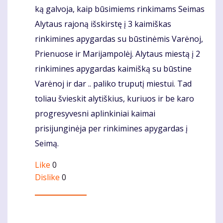
ką galvoja, kaip būsimiems rinkimams Seimas
Alytaus rajoną išskirstę į 3 kaimiškas
rinkimines apygardas su būstinėmis Varėnoj,
Prienuose ir Marijampolėj. Alytaus miestą į 2
rinkimines apygardas kaimišką su būstine
Varėnoj ir dar .. paliko truputį miestui. Tad
toliau švieskit alytiškius, kuriuos ir be karo
progresyvesni aplinkiniai kaimai
prisijunginėja per rinkimines apygardas į
Seimą.
Like
0
Dislike
0