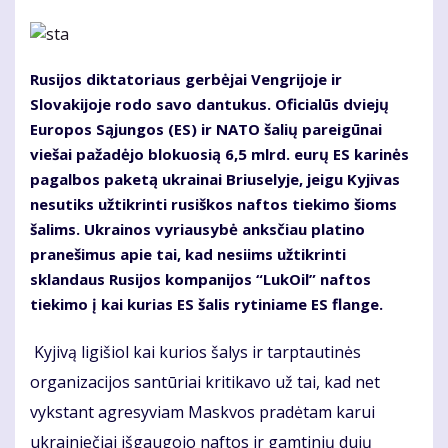
Rusijos diktatoriaus gerbėjai Vengrijoje ir
Slovakijoje rodo savo dantukus. Oficialūs dviejų
Europos Sąjungos (ES) ir NATO šalių pareigūnai
viešai pažadėjo blokuosią 6,5 mlrd. eurų ES karinės
pagalbos paketą ukrainai Briuselyje, jeigu Kyjivas
nesutiks užtikrinti rusiškos naftos tiekimo šioms
šalims. Ukrainos vyriausybė anksčiau platino
pranešimus apie tai, kad nesiims užtikrinti
sklandaus Rusijos kompanijos “LukOil” naftos
tiekimo į kai kurias ES šalis rytiniame ES flange.
Kyjivą ligišiol kai kurios šalys ir tarptautinės
organizacijos santūriai kritikavo už tai, kad net
vykstant agresyviam Maskvos pradėtam karui
ukrainiečiai išgaugojo naftos ir gamtinių dujų