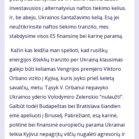
investavusios į alternatyvius naftos tiekimo kelius.
Ir, be abejo, Ukrainos šantažavimo kelią. Esą jei
neužtikrinsite naftos tiekimo tranzito, mes
stabdysime visos ES finansinę bei karinę paramą.
Kažin kas leidžia man spėlioti, kad rusiškų
energijos išteklių tranzito per Ukrainą klausimas
galėjo būti keliamas Vengrijos premjero Viktoro
Orbano vizito į Kyjivą, kuris įvyko prieš keletą
savaičių, metu. Tąsyk V. Orbanui nepavyko
Ukrainos yderio Volodymiro Zelenskio “nulaužti”.
Galbūt todėl Budapeštas bei Bratislava šiandien
ėmė apeliuoti į Briuselį. Pabrėžiant, esą karinė,
politinė bei finansinė europiečių parama Ukrainai
teikia Kyjivui nepagrįtų vilčių nugalėti agresorių ir