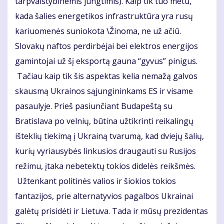
tarpvalstybinėmis jungtimis). Kaip tik tuo metu,
kada šalies energetikos infrastruktūra yra rusų
kariuomenės suniokota \Žinoma, ne už ačiū.
Slovakų naftos perdirbėjai bei elektros energijos
gamintojai už šį eksportą gauna “gyvus” pinigus.
Tačiau kaip tik šis aspektas kelia nemažą galvos
skausmą Ukrainos sąjungininkams ES ir visame
pasaulyje. Prieš pasiunčiant Budapeštą su
Bratislava po velnių, būtina užtikrinti reikalingų
išteklių tiekimą į Ukrainą tvarumą, kad dviejų šalių,
kurių vyriausybės linkusios draugauti su Rusijos
režimu, įtaka nebetektų tokios didelės reikšmės.
Užtenkant politinės valios ir šiokios tokios
fantazijos, prie alternatyvios pagalbos Ukrainai
galėtų prisidėti ir Lietuva. Tada ir mūsų prezidentas