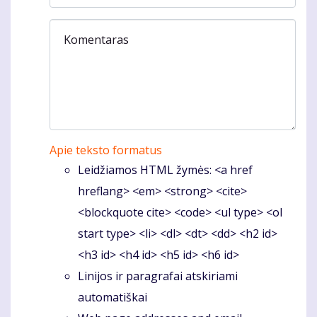
Komentaras
Apie teksto formatus
Leidžiamos HTML žymės: <a href
hreflang> <em> <strong> <cite>
<blockquote cite> <code> <ul type> <ol
start type> <li> <dl> <dt> <dd> <h2 id>
<h3 id> <h4 id> <h5 id> <h6 id>
Linijos ir paragrafai atskiriami
automatiškai