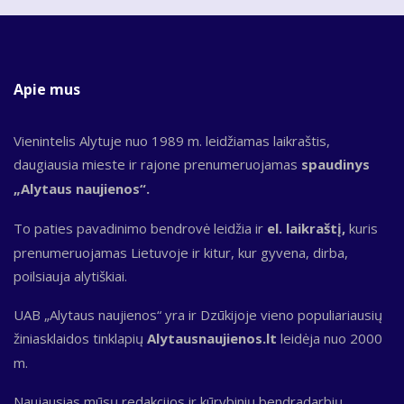
Apie mus
Vienintelis Alytuje nuo 1989 m. leidžiamas laikraštis,
daugiausia mieste ir rajone prenumeruojamas
spaudinys
„Alytaus naujienos“.
To paties pavadinimo bendrovė leidžia ir
el. laikraštį,
kuris
prenumeruojamas Lietuvoje ir kitur, kur gyvena, dirba,
poilsiauja alytiškiai.
UAB „Alytaus naujienos“ yra ir Dzūkijoje vieno populiariausių
žiniasklaidos tinklapių
Alytausnaujienos.lt
leidėja nuo 2000
m.
Naujausias mūsų redakcijos ir kūrybinių bendradarbių