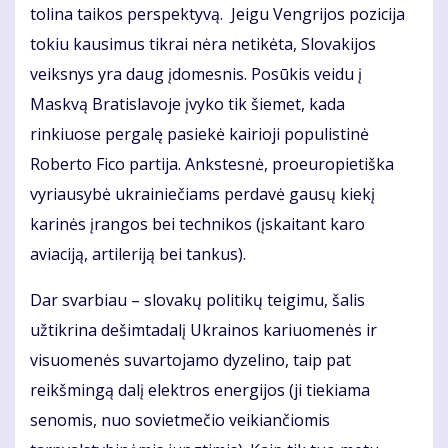
tolina taikos perspektyvą. Jeigu Vengrijos pozicija
tokiu kausimus tikrai nėra netikėta, Slovakijos
veiksnys yra daug įdomesnis. Posūkis veidu į
Maskvą Bratislavoje įvyko tik šiemet, kada
rinkiuose pergalę pasiekė kairioji populistinė
Roberto Fico partija. Ankstesnė, proeuropietiška
vyriausybė ukrainiečiams perdavė gausų kiekį
karinės įrangos bei technikos (įskaitant karo
aviaciją, artileriją bei tankus).
Dar svarbiau – slovakų politikų teigimu, šalis
užtikrina dešimtadalį Ukrainos kariuomenės ir
visuomenės suvartojamo dyzelino, taip pat
reikšmingą dalį elektros energijos (ji tiekiama
senomis, nuo sovietmečio veikiančiomis