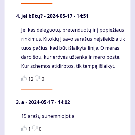
jei būtų?
- 2024-05-17 - 14:51
Jei kas deleguotų, pretenduotų ir į popiežiaus
Komentaras
rinkimus. Kitokių į savo sarašus neįsileidžia tik
tuos pačius, kad būt išlaikyta linija. O meras
daro šou, kur erdvės užtenka ir mero poste.
Kur schemos atidirbtos, tik tempą išlaikyt.
12
0
a
- 2024-05-17 - 14:02
15 arašų sunemniojot a
Komentaras
1
0