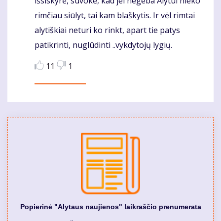
išsiskyrė, suvokė, kad jei negeba Alytui nieko
rimčiau siūlyt, tai kam blaškytis. Ir vėl rimtai
alytiškiai neturi ko rinkt, apart tie patys
patikrinti, nuglūdinti ..vykdytojų lygių.
11
1
Popierinė "Alytaus naujienos" laikraščio prenumerata