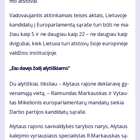
mo at­sto­vai.
Va­do­vau­jan­tis ati­tin­ka­mais tei­sės ak­tais, Lietuvoje
kan­di­da­tų į Eu­ro­par­la­men­tą są­ra­še tu­ri bū­ti ne ma­
žiau kaip 5 ir ne dau­giau kaip 22 – ne dau­giau kaip
dvi­gu­bai, kiek Lie­tu­va tu­ri at­sto­vų šio­je eu­ro­pi­nė­je
val­džios ins­ti­tu­ci­jo­je.
„Esu da­vęs žo­dį aly­tiš­kiams“
Du aly­tiš­kiai, tiks­liau – Aly­taus ra­jo­ne de­kla­ra­vę gy­
ve­na­mą­ją vie­tą, – Rai­mun­das Mar­kaus­kas ir Vy­tau­
tas Mi­ke­lio­nis eu­ro­par­la­men­ta­rų man­da­tų sie­kia
Dar­bo par­ti­jos kan­di­da­tų są­ra­še.
Aly­taus ra­jo­no sa­vi­val­dy­bės ta­ry­bos na­rys, Aly­taus
ka­lė­ji­mo vy­riau­sia­sis spe­cia­lis­tas R.Mar­kaus­kas są­