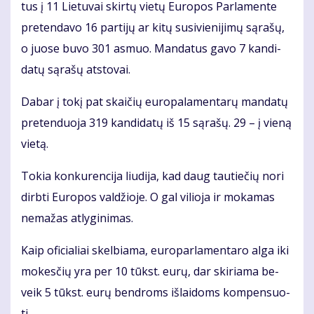
tus į 11 Lie­tu­vai skir­tų vie­tų Eu­ro­pos Par­la­men­te
pre­ten­da­vo 16 par­ti­jų ar ki­tų su­si­vie­ni­ji­mų są­ra­šų,
o juo­se bu­vo 301 as­muo. Man­da­tus ga­vo 7 kan­di­
da­tų są­ra­šų at­sto­vai.
Da­bar į to­kį pat skai­čių eu­ro­pa­la­men­ta­rų man­da­tų
pre­ten­duo­ja 319 kan­di­da­tų iš 15 są­ra­šų. 29 – į vie­ną
vie­tą.
To­kia kon­ku­ren­ci­ja liu­di­ja, kad daug tau­tie­čių no­ri
dirb­ti Eu­ro­pos val­džio­je. O gal vi­lio­ja ir mo­ka­mas
ne­ma­žas at­ly­gi­ni­mas.
Kaip ofi­cia­liai skel­bia­ma, eu­ro­par­la­men­ta­ro al­ga iki
mo­kes­čių yra per 10 tūkst. eu­rų, dar ski­ria­ma be­
veik 5 tūkst. eu­rų ben­droms iš­lai­doms kom­pen­suo­
ti.