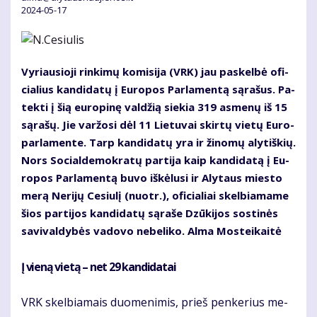
2024-05-17
Vy­riau­sio­ji rin­ki­mų ko­mi­si­ja (VRK) jau pa­skel­bė ofi­
cia­lius kan­di­da­tų į Eu­ro­pos Par­la­men­tą są­ra­šus. Pa­
tek­ti į šią eu­ro­pi­nę val­džią sie­kia 319 as­me­nų iš 15
są­ra­šų. Jie var­žo­si dėl 11 Lie­tu­vai skir­tų vie­tų Eu­ro­
par­la­men­te. Tarp kan­di­da­tų yra ir ži­no­mų aly­tiš­kių.
Nors So­cial­de­mok­ra­tų par­ti­ja kaip kan­di­da­tą į Eu­
ro­pos Par­la­men­tą bu­vo iš­kė­lu­si ir Aly­taus mies­to
me­rą Ne­ri­jų Ce­siu­lį (nuotr.), ofi­cia­liai skel­bia­ma­me
šios par­ti­jos kan­di­da­tų są­ra­še Dzū­ki­jos sos­ti­nės
sa­vi­val­dy­bės va­do­vo ne­be­li­ko. Al­ma Mos­tei­kai­tė
Į vie­ną vie­tą – net 29 kan­di­da­tai
VRK skel­bia­mais duo­me­ni­mis, prieš pen­ke­rius me­