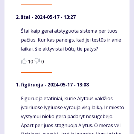
štai
- 2024-05-17 - 13:27
Štai kaip gerai atstyguota sistema per tuos
Komentaras
pačius. Kur kas paneigs, kad jei testūs ir anie
laikai, šie aktyvistai būtų tie patys?
10
0
figūruoja
- 2024-05-17 - 13:08
Figūruoja etatiniai, kurie Alytaus valdžios
Komentaras
įvairiuose lygiuose vyrauja visą laiką. Ir miesto
vystymui nieko gera padaryt nesugebėjo.
Apart per juos stagnuoja Alytus. O meras vėl