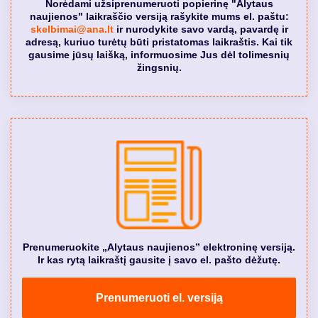
Norėdami užsiprenumeruoti popierinę "Alytaus
naujienos" laikraščio versiją rašykite mums el. paštu:
skelbimai@ana.lt
ir nurodykite savo vardą, pavardę ir
adresą, kuriuo turėtų būti pristatomas laikraštis. Kai tik
gausime jūsų laišką, informuosime Jus dėl tolimesnių
žingsnių.
Prenumeruokite „Alytaus naujienos” elektroninę versiją.
Ir kas rytą laikraštį gausite į savo el. pašto dėžutę.
Prenumeruoti el. versiją