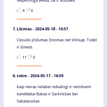
Nepelninga veikla, tai ir atsisakė.
Komentaras
4
0
Likimas
- 2024-05-18 - 10:57
Cesiulio įžūlumas žinomas net Vilniuje. Todėl
Komentaras
ir išmetė.
11
0
tokie
- 2024-05-17 - 16:59
kaip meras nelabai reikalingi ir netinkami
Komentaras
kandidatai Bakas ir Sarknickas bei
Sabatauskas