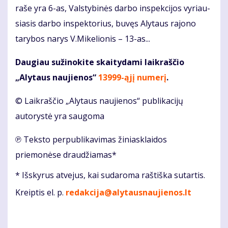
ra­še yra 6-as, Vals­ty­bi­nės dar­bo ins­pek­ci­jos vy­riau­
sia­sis dar­bo ins­pek­to­rius, buvęs Alytaus rajono
tarybos narys V.Mi­ke­lio­nis – 13-as...
Daugiau sužinokite skaitydami laikraščio
„Alytaus naujienos“
13999-ąjį numerį
.
© Laikraščio „Alytaus naujienos“ publikacijų
autorystė yra saugoma
℗ Teksto perpublikavimas žiniasklaidos
priemonėse draudžiamas*
* Išskyrus atvejus, kai sudaroma raštiška sutartis.
Kreiptis el. p.
redakcija@alytausnaujienos.lt