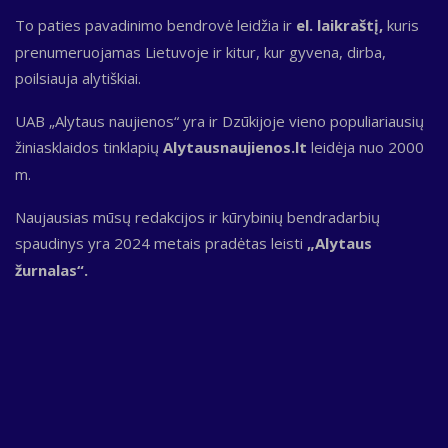
To paties pavadinimo bendrovė leidžia ir
el. laikraštį,
kuris
prenumeruojamas Lietuvoje ir kitur, kur gyvena, dirba,
poilsiauja alytiškiai.
UAB „Alytaus naujienos“ yra ir Dzūkijoje vieno populiariausių
žiniasklaidos tinklapių
Alytausnaujienos.lt
leidėja nuo 2000
m.
Naujausias mūsų redakcijos ir kūrybinių bendradarbių
spaudinys yra 2024 metais pradėtas leisti
„Alytaus
žurnalas“.