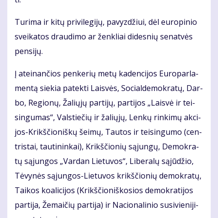
Turima ir kitų privilegijų, pavyzdžiui, dėl europinio
svei­katos draudimo ar ženkliai didesnių senatvės
pensijų.
Į at­ei­nan­čios pen­ke­rių me­tų ka­den­ci­jos Eu­ro­par­la­
men­tą sie­kia pa­tek­ti Lais­vės, So­cial­de­mok­ra­tų, Dar­
bo, Re­gio­nų, Ža­lių­jų par­ti­jų, par­ti­jos „Lais­vė ir tei­
sin­gu­mas“, Vals­tie­čių ir ža­lių­jų, Len­kų rin­ki­mų ak­ci­
jos-Krikš­čio­niš­kų šei­mų, Tau­tos ir tei­sin­gu­mo (cen­
tris­tai, tau­ti­nin­kai), Krikš­čio­nių są­jun­gų, De­mok­ra­
tų są­jun­gos „Var­dan Lie­tu­vos“, Li­be­ra­lų są­jū­džio,
Tė­vy­nės są­jun­gos-Lie­tu­vos krikš­čio­nių de­mok­ra­tų,
Tai­kos ko­a­li­ci­jos (Krikš­čio­niš­ko­sios de­mo­kra­tijos
par­ti­ja, Že­mai­čių par­ti­ja) ir Na­cio­na­li­nio su­si­vie­ni­ji­