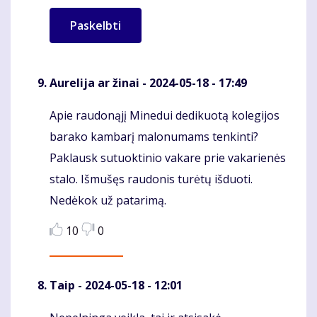
Aurelija ar žinai
- 2024-05-18 - 17:49
Apie raudonąjį Minedui dedikuotą kolegijos
Komentaras
barako kambarį malonumams tenkinti?
Paklausk sutuoktinio vakare prie vakarienės
stalo. Išmušęs raudonis turėtų išduoti.
Nedėkok už patarimą.
10
0
Taip
- 2024-05-18 - 12:01