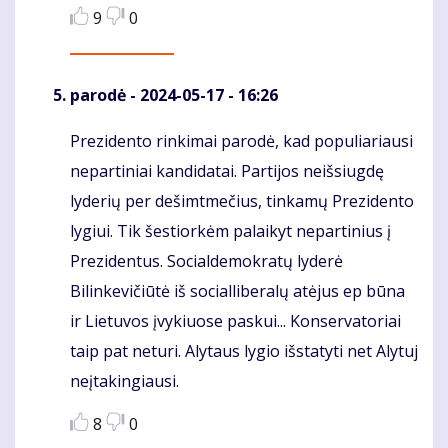
9
0
parodė
- 2024-05-17 - 16:26
Prezidento rinkimai parodė, kad populiariausi
Komentaras
nepartiniai kandidatai. Partijos neišsiugdę
lyderių per dešimtmečius, tinkamų Prezidento
lygiui. Tik šestiorkėm palaikyt nepartinius į
Prezidentus. Socialdemokratų lyderė
Bilinkevičiūtė iš socialliberalų atėjus ep būna
ir Lietuvos įvykiuose paskui... Konservatoriai
taip pat neturi. Alytaus lygio išstatyti net Alytuj
neįtakingiausi.
8
0