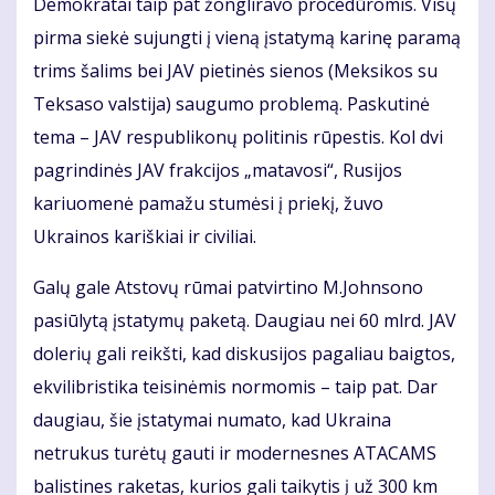
Demokratai taip pat žongliravo procedūromis. Visų
pirma siekė sujungti į vieną įstatymą karinę paramą
trims šalims bei JAV pietinės sienos (Meksikos su
Teksaso valstija) saugumo problemą. Paskutinė
tema – JAV respublikonų politinis rūpestis. Kol dvi
pagrindinės JAV frakcijos „matavosi“, Rusijos
kariuomenė pamažu stumėsi į priekį, žuvo
Ukrainos kariškiai ir civiliai.
Galų gale Atstovų rūmai patvirtino M.Johnsono
pasiūlytą įstatymų paketą. Daugiau nei 60 mlrd. JAV
dolerių gali reikšti, kad diskusijos pagaliau baigtos,
ekvilibristika teisinėmis normomis – taip pat. Dar
daugiau, šie įstatymai numato, kad Ukraina
netrukus turėtų gauti ir modernesnes ATACAMS
balistines raketas, kurios gali taikytis į už 300 km