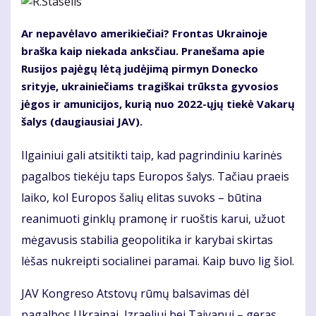
Ar nepavėlavo amerikiečiai? Frontas Ukrainoje
braška kaip niekada anksčiau. Pranešama apie
Rusijos pajėgų lėtą judėjimą pirmyn Donecko
srityje, ukrainiečiams tragiškai trūksta gyvosios
jėgos ir amunicijos, kurią nuo 2022-ųjų tiekė Vakarų
šalys (daugiausiai JAV).
Ilgainiui gali atsitikti taip, kad pagrindiniu karinės
pagalbos tiekėju taps Europos šalys. Tačiau praeis
laiko, kol Europos šalių elitas suvoks – būtina
reanimuoti ginklų pramonę ir ruoštis karui, užuot
mėgavusis stabilia geopolitika ir karybai skirtas
lėšas nukreipti socialinei paramai. Kaip buvo lig šiol.
JAV Kongreso Atstovų rūmų balsavimas dėl
pagalbos Ukrainai, Izraeliui bei Taivanui – geras