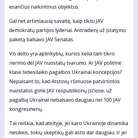
esančius naikintinus objektus.
Gal net artimiausią savaitę, kaip tikisi JAV
demokratų partijos lyderiai. Antradienį už įstatymo
paketą balsavo JAV Senatas.
Vis dėlto yra aplinkybių, kurios kelia tam tikro
nerimo dėl JAV nuostatų tvarumo. Ar JAV politinė
klasė tebesilaiko pagalbos Ukrainai koncepcijos?
Nepaisant to, kad Atstovų rūmuose patvirtintos
nuostatos gimė JAV respublikonų įsčiose, už
pagalbą Ukrainai nebalsavo daugiau nei 100 JAV
kongresmenų.
Tai reiškia, kad ateityje, jei karo Ukrainoje dinamika
nesikeis, tokių skeptikų gali astis dar daugiau. Ir jei