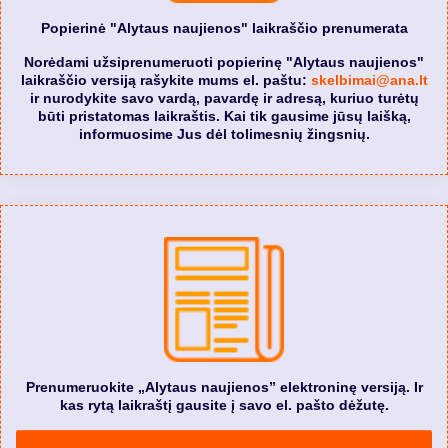
Popierinė "Alytaus naujienos" laikraščio prenumerata
Norėdami užsiprenumeruoti popierinę "Alytaus naujienos"
laikraščio versiją rašykite mums el. paštu:
skelbimai@ana.lt
ir nurodykite savo vardą, pavardę ir adresą, kuriuo turėtų
būti pristatomas laikraštis. Kai tik gausime jūsų laišką,
informuosime Jus dėl tolimesnių žingsnių.
Prenumeruokite „Alytaus naujienos” elektroninę versiją. Ir
kas rytą laikraštį gausite į savo el. pašto dėžutę.