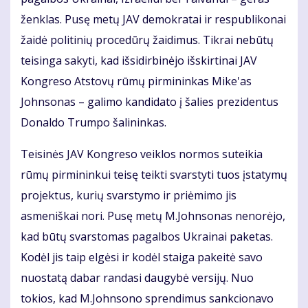
ženklas. Pusę metų JAV demokratai ir respublikonai
žaidė politinių procedūrų žaidimus. Tikrai nebūtų
teisinga sakyti, kad išsidirbinėjo išskirtinai JAV
Kongreso Atstovų rūmų pirmininkas Mike'as
Johnsonas – galimo kandidato į šalies prezidentus
Donaldo Trumpo šalininkas.
Teisinės JAV Kongreso veiklos normos suteikia
rūmų pirmininkui teisę teikti svarstyti tuos įstatymų
projektus, kurių svarstymo ir priėmimo jis
asmeniškai nori. Pusę metų M.Johnsonas nenorėjo,
kad būtų svarstomas pagalbos Ukrainai paketas.
Kodėl jis taip elgėsi ir kodėl staiga pakeitė savo
nuostatą dabar randasi daugybė versijų. Nuo
tokios, kad M.Johnsono sprendimus sankcionavo