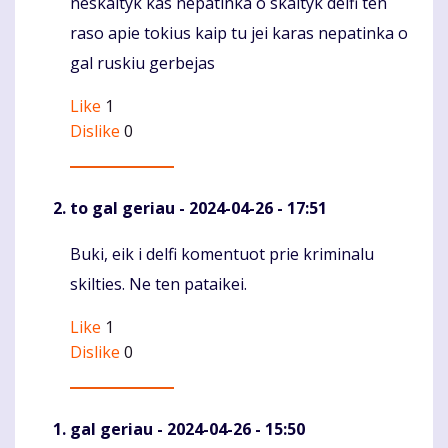
neskaityk kas nepatinka o skaityk delfi ten
Komentaras
raso apie tokius kaip tu jei karas nepatinka o
gal ruskiu gerbejas
Like
1
Dislike
0
to gal geriau
- 2024-04-26 - 17:51
Buki, eik i delfi komentuot prie kriminalu
Komentaras
skilties. Ne ten pataikei.
Like
1
Dislike
0
gal geriau
- 2024-04-26 - 15:50