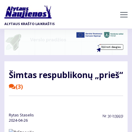
Pereiti
į
pagrindinį
ALYTAUS KRAŠTO LAIKRAŠTIS
turinį
Šimtas respublikonų „prieš“
(3)
Rytas Staselis
Nr.
30 (13993)
2024-04-26