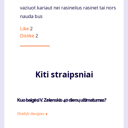
vaziuot kariaut nei rasinelius rasinet tai nors
Komentaras
nauda bus
Like
2
Dislike
2
Kiti straipsniai
Kuo baigėsi V. Zelenskio 40 dienų ultimatumas?
Skaityti daugiau