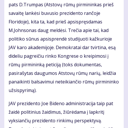
pats D.Trumpas (Atstovų rūmų pirmininkas prieš
savaitę lankėsi buvusio prezidento rančoje
Floridoje), kita ta, kad prieš apsispręsdamas
M.Johnsonas daug meldėsi. Trečia apie tai, kad
politiko sūnus apsisprendė studijuoti kažkurioje
JAV karo akademijoje. Demokratai dar tvirtina, esą
dideliu pagreičiu rinko Kongrese o kreipimosi į
rūmų pirmininką peticiją (toks dokumentas,
pasirašytas daugumos Atstovų rūmų narių, leidžia
panaikinti balsavimui neteikiančio rūmų pirmininko
užsispyrimą).
JAV prezidento Joe Bideno administracija taip pat
žaidė politinius žaidimus, žiūrėdama į lapkritį
vyksiančių prezidento rinkimų perspektyvą.