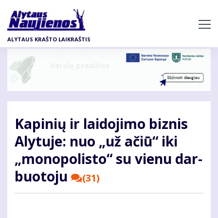
Pereiti
į
pagrindinį
ALYTAUS KRAŠTO LAIKRAŠTIS
turinį
Ka­pi­nių ir lai­do­ji­mo biz­nis
Aly­tuje: nuo „už ačiū“ iki
„mo­no­po­lis­to“ su vie­nu dar­
buo­to­ju
(31)