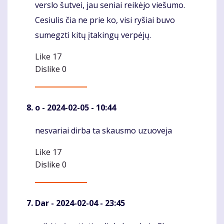
verslo šutvei, jau seniai reikėjo viešumo.
Cesiulis čia ne prie ko, visi ryšiai buvo
sumegzti kitų įtakingų verpėjų.
Like
17
Dislike
0
o
- 2024-02-05 - 10:44
nesvariai dirba ta skausmo uzuoveja
Komentaras
Like
17
Dislike
0
Dar
- 2024-02-04 - 23:45