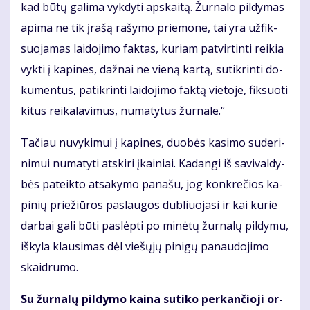
kad bū­tų ga­li­ma vyk­dy­ti ap­skai­tą. Žur­na­lo pil­dy­mas
ap­ima ne tik įra­šą ra­šy­mo prie­mo­ne, tai yra už­fik­
suo­ja­mas lai­do­ji­mo fak­tas, ku­riam pa­tvir­tin­ti rei­kia
vyk­ti į ka­pi­nes, daž­nai ne vie­ną kar­tą, su­tik­rin­ti do­
ku­men­tus, pa­tik­rin­ti lai­do­ji­mo fak­tą vie­to­je, fik­suo­ti
ki­tus rei­ka­la­vi­mus, nu­ma­ty­tus žur­na­le.“
Ta­čiau nu­vy­ki­mui į ka­pi­nes, duo­bės ka­si­mo su­de­ri­
ni­mui nu­ma­ty­ti at­ski­ri įkai­niai. Ka­dan­gi iš sa­vi­val­dy­
bės pa­teik­to at­sa­ky­mo pa­na­šu, jog kon­kre­čios ka­
pi­nių prie­žiū­ros pa­slau­gos dub­liuo­ja­si ir kai ku­rie
dar­bai ga­li bū­ti pa­slėp­ti po mi­nė­tų žur­na­lų pil­dy­mu,
iš­ky­la klau­si­mas dėl vie­šų­jų pi­ni­gų pa­nau­do­ji­mo
skaid­ru­mo.
Su žur­na­lų pil­dy­mo kai­na su­ti­ko per­kan­čio­ji or­