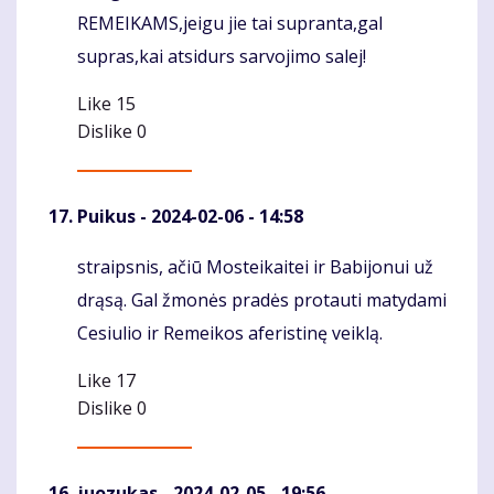
REMEIKAMS,jeigu jie tai supranta,gal
supras,kai atsidurs sarvojimo salej!
Like
15
Dislike
0
Puikus
- 2024-02-06 - 14:58
straipsnis, ačiū Mosteikaitei ir Babijonui už
Komentaras
drąsą. Gal žmonės pradės protauti matydami
Cesiulio ir Remeikos aferistinę veiklą.
Like
17
Dislike
0
juozukas
- 2024-02-05 - 19:56