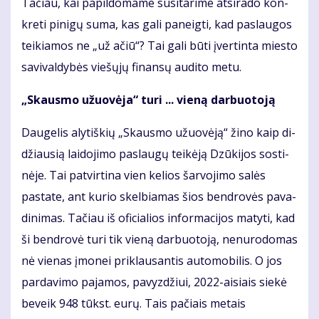
Ta­čiau, kai papildomame su­si­­tarime at­si­ra­do kon­
kre­ti pi­ni­gų su­ma, kas ga­li pa­neig­ti, kad pa­slau­gos
tei­kia­mos ne „už ačiū“? Tai ga­li bū­ti įver­tin­ta mies­to
sa­vi­val­dy­bės vie­šų­jų fi­nan­sų au­di­to me­tu.
„Skaus­mo užuo­vė­ja“ tu­ri ... vie­ną dar­buo­to­ją
Dau­ge­lis aly­tiš­kių „Skaus­mo užuo­vė­ją“ ži­no kaip di­
džiau­sią lai­do­ji­mo pa­slau­gų tei­kė­ją Dzū­ki­jos sos­ti­
nė­je. Tai pa­tvir­ti­na vien ke­lios šar­vo­ji­mo sa­lės
pastate, ant kurio skel­biamas šios bendrovės pava­
dini­mas. Ta­čiau iš ofi­cia­lios in­for­ma­ci­jos ma­ty­ti, kad
ši ben­dro­vė tu­ri tik vie­ną dar­buo­to­ją, ne­nu­ro­do­mas
nė vie­nas įmonei pri­klau­san­tis au­to­mo­bi­lis. O jos
par­da­vi­mo pa­ja­mos, pa­vyz­džiui, 2022-ai­siais sie­kė
be­veik 948 tūkst. eu­rų. Tais pačiais metais