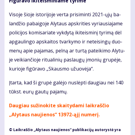
Figūravo ikiteisminiame tyrime
Vi­so­je šio­je is­to­ri­jo­je ver­ta pri­si­min­ti 2021-ųjų ba­
lan­džio pa­bai­go­je Aly­taus ap­skri­ties vy­riau­sia­ja­me
po­li­ci­jos ko­mi­sa­ria­te vyk­dy­tą iki­teis­mi­nį ty­ri­mą dėl
ap­gau­lin­go ap­skai­tos tvar­ky­mo ir ne­tei­sin­gų duo­
me­nų apie pa­ja­mas, pel­ną ar tur­tą pa­tei­ki­mo Aly­tu­
je vei­kian­čio­je ri­tu­a­li­nių pa­slau­gų įmo­nių gru­pė­je,
ku­rio­je fi­gū­ra­vo „Skaus­mo užuo­vė­ja“.
Įtar­ta, kad ši gru­pė ga­lė­jo nu­slėp­ti dau­giau nei 140
tūkst. eu­rų gau­tų pa­ja­mų.
Daugiau sužinokite skaitydami laikraščio
„Alytaus naujienos“ 13972-ąjį numerį.
© Laikraščio „Alytaus naujienos“ publikacijų autorystė yra