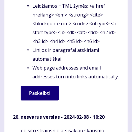
Leidžiamos HTML žymės: <a href
hreflang> <em> <strong> <cite>
<blockquote cite> <code> <ul type> <ol
start type> <li> <dl> <dt> <dd> <h2 id>
<h3 id> <h4 id> <h5 id> <h6 id>
Linijos ir paragrafai atskiriami
automatiškai
Web page addresses and email
addresses turn into links automatically.
nesvarus verslas
- 2024-02-08 - 10:20
po sito straipsnio atsisakiau,skausmo
Komentaras