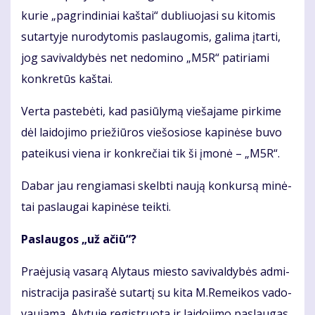
kurie „pagrindiniai kaštai“ dub­liuo­ja­si su ki­tomis
su­tar­ty­je nurody­tomis pa­slau­gomis, ga­li­ma įtar­ti,
jog sa­vi­val­dy­bės net ne­do­mi­no „M5R“ pa­ti­ria­mi
kon­kre­tūs kaš­tai.
Ver­ta pa­ste­bė­ti, kad pa­siū­ly­mą vie­ša­ja­me pir­ki­me
dėl lai­do­ji­mo prie­žiū­ros vie­šo­sio­se ka­pi­nė­se bu­vo
pa­tei­ku­si vie­na ir kon­kre­čiai tik ši įmo­nė – „M5R“.
Da­bar jau ren­gia­ma­si skelb­ti nau­ją kon­kur­są mi­nė­
tai pa­slau­gai kapinėse teikti.
Pa­slau­gos „už ačiū“?
Pra­ėju­sią va­sa­rą Aly­taus mies­to sa­vi­val­dy­bės ad­mi­
nist­ra­ci­ja pa­si­ra­šė su­tar­tį su ki­ta M.Re­mei­kos va­do­
vau­ja­ma, Aly­tu­je re­gist­ruo­ta ir lai­do­ji­mo pa­slau­gas