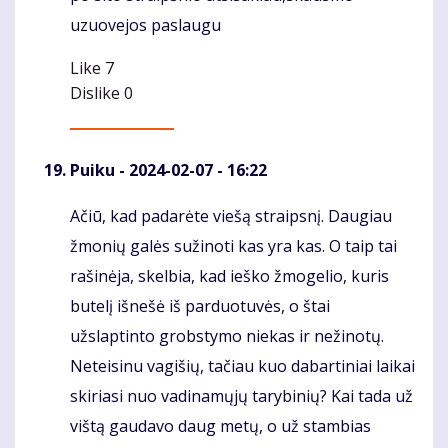
uzuovejos paslaugu
Like
7
Dislike
0
Puiku
- 2024-02-07 - 16:22
Ačiū, kad padarėte viešą straipsnį. Daugiau
Komentaras
žmonių galės sužinoti kas yra kas. O taip tai
rašinėja, skelbia, kad ieško žmogelio, kuris
butelį išnešė iš parduotuvės, o štai
užslaptinto grobstymo niekas ir nežinotų.
Neteisinu vagišių, tačiau kuo dabartiniai laikai
skiriasi nuo vadinamųjų tarybinių? Kai tada už
vištą gaudavo daug metų, o už stambias