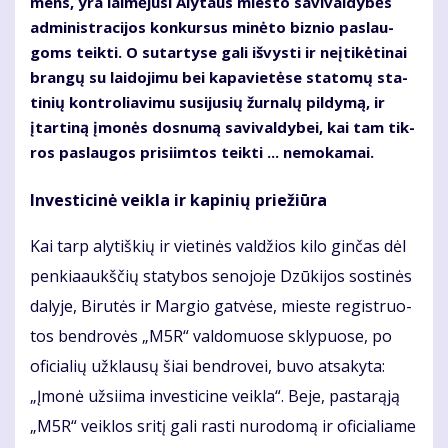
mens, yra lai­mė­ju­si Aly­taus mies­to sa­vi­val­dy­bės
ad­mi­nist­ra­ci­jos kon­kur­sus mi­nė­to biz­nio pa­slau­
goms teik­ti. O su­tar­ty­se ga­li iš­vys­ti ir ne­įti­kė­ti­nai
bran­gų su lai­do­ji­mu bei ka­pa­vie­tė­se sta­to­mų sta­
ti­nių kon­tro­lia­vi­mu su­si­ju­sių žur­na­lų pil­dy­mą, ir
įtar­ti­ną įmo­nės dos­nu­mą sa­vi­val­dy­bei, kai tam tik­
ros pa­slau­gos pri­si­im­tos teik­ti ... ne­mo­ka­mai.
In­ves­ti­ci­nė veik­la ir ka­pi­nių prie­žiū­ra
Kai tarp aly­tiš­kių ir vie­ti­nės val­džios ki­lo gin­čas dėl
pen­kia­aukš­čių sta­ty­bos se­no­jo­je Dzū­ki­jos sos­ti­nės
da­ly­je, Bi­ru­tės ir Mar­gio gat­vė­se, mies­te re­gist­ruo­
tos ben­dro­vės „M5R“ val­do­muo­se skly­puo­se, po
ofi­cia­lių už­klau­sų šiai ben­dro­vei, bu­vo at­sa­ky­ta:
„Įmo­nė už­si­i­ma in­ves­ti­ci­ne veik­la“. Be­je, pas­ta­rą­ją
„M5R“ veik­los sri­tį ga­li ras­ti nu­ro­do­mą ir ofi­cia­lia­me