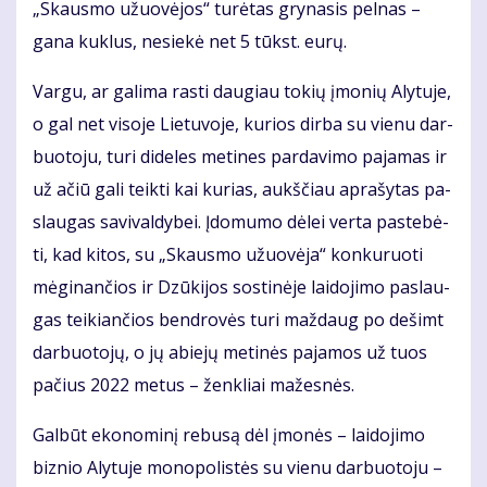
„Skausmo užuo­vėjos“ turėtas grynasis pelnas –
gana kuklus, nesiekė net 5 tūkst. eurų.
Var­gu, ar ga­li­ma ras­ti dau­giau to­kių įmo­nių Aly­tu­je,
o gal net vi­so­je Lie­tu­vo­je, ku­rios dir­ba su vie­nu dar­
buo­to­ju, tu­ri di­de­les me­ti­nes pardavimo pa­ja­mas ir
už ačiū ga­li teik­ti kai ku­rias, aukš­čiau ap­ra­šy­tas pa­
slau­gas sa­vi­val­dy­bei. Įdo­mu­mo dė­lei ver­ta pa­ste­bė­
ti, kad ki­tos, su „Skaus­mo užuo­vė­ja“ kon­ku­ruo­ti
mė­gi­nan­čios ir Dzūkijos sostinėje lai­do­ji­mo pa­slau­
gas tei­kian­čios ben­dro­vės tu­ri maž­daug po de­šimt
dar­buo­to­jų, o jų abie­jų me­ti­nės pa­ja­mos už tuos
pa­čius 2022 me­tus – žen­kliai ma­žes­nės.
Gal­būt eko­no­mi­nį re­bu­są dėl įmonės – laidojimo
biznio Alytuje monopolistės su vienu darbuotoju –