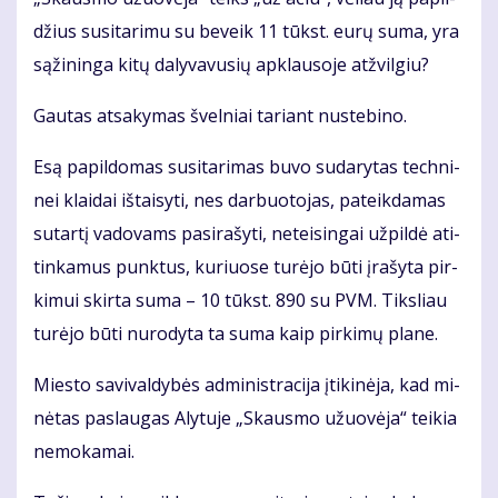
džius su­si­ta­ri­mu su be­veik 11 tūkst. eu­rų su­ma, yra
są­ži­nin­ga ki­tų da­ly­va­vu­sių ap­klau­so­je at­žvil­giu?
Gau­tas at­sa­ky­mas švel­niai ta­riant nu­ste­bi­no.
Esą pa­pil­do­mas su­si­ta­ri­mas bu­vo su­da­ry­tas tech­ni­
nei klai­dai iš­tai­sy­ti, nes dar­buo­to­jas, pa­teik­da­mas
su­tar­tį va­do­vams pa­si­ra­šy­ti, ne­tei­sin­gai už­pil­dė ati­
tin­ka­mus punk­tus, ku­riuo­se tu­rė­jo bū­ti įra­šy­ta pir­
ki­mui skir­ta su­ma – 10 tūkst. 890 su PVM. Tiks­liau
tu­rė­jo bū­ti nu­ro­dy­ta ta su­ma kaip pir­ki­mų pla­ne.
Mies­to sa­vi­val­dy­bės ad­mi­nist­ra­ci­ja įti­ki­nė­ja, kad mi­
nė­tas pa­slau­gas Aly­tu­je „Skaus­mo užuo­vė­ja“ tei­kia
ne­mo­ka­mai.