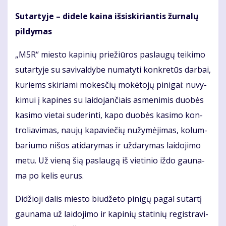
Su­tar­ty­je – di­de­le kai­na iš­si­ski­rian­tis žur­na­lų
pil­dy­mas
„M5R“ mies­to ka­pi­nių prie­žiū­ros pa­slau­gų tei­ki­mo
su­tar­ty­je su sa­vi­val­dy­be nu­ma­ty­ti kon­kre­tūs dar­bai,
ku­riems ski­ria­mi mo­kes­čių mo­kė­to­jų pi­ni­gai: nu­vy­
ki­mui į ka­pi­nes su lai­do­jan­čiais as­me­ni­mis duo­bės
ka­si­mo vie­tai su­de­rin­ti, ka­po duo­bės ka­si­mo kon­
tro­lia­vi­mas, nau­jų ka­pa­vie­čių nu­žy­mė­ji­mas, ko­lum­
ba­riu­mo ni­šos ati­da­ry­mas ir už­da­ry­mas lai­do­ji­mo
me­tu. Už vie­ną šią pa­slau­gą iš vie­ti­nio iž­do gau­na­
ma po ke­lis eu­rus.
Di­džio­ji da­lis mies­to biu­dže­to pi­ni­gų pa­gal su­tar­tį
gau­na­ma už lai­do­ji­mo ir ka­pi­nių sta­ti­nių re­gist­ra­vi­