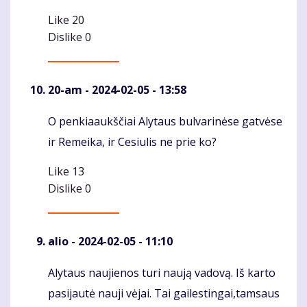
Like
20
Dislike
0
20-am
- 2024-02-05 - 13:58
O penkiaaukščiai Alytaus bulvarinėse gatvėse
Komentaras
ir Remeika, ir Cesiulis ne prie ko?
Like
13
Dislike
0
alio
- 2024-02-05 - 11:10
Alytaus naujienos turi naują vadovą. Iš karto
Komentaras
pasijautė nauji vėjai. Tai gailestingai,tamsaus