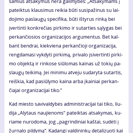
sa­mius at­sa­ky­mus nė­ra ga­li­my­bės: „At­sa­ky­mams į
pa­teik­tus klau­si­mus rei­kia bū­ti su­si­pa­ži­nus su lai­
do­ji­mo pa­slau­gų spe­ci­fi­ka, bū­ti iš­ty­rus rin­ką bei
įver­tin­ti kon­kre­čias pir­ki­mo ir su­tar­ties są­ly­gas bei
per­kan­čio­sios organizacijos ar­gu­men­tus. Bet kal­
bant ben­drai, kiek­vie­na per­kan­čio­ji or­ga­ni­za­ci­ja,
reng­da­ma­si vyk­dy­ti pir­ki­mą, pri­va­lo įsi­ver­tin­ti pir­ki­
mo ob­jek­tą ir rin­ko­se siū­lo­mas kai­nas už to­kių pa­
slau­gų tei­ki­mą. Jei mi­ni­mu at­ve­ju su­da­ry­ta su­tar­tis,
reiš­kia, kad pa­siū­ly­mo kai­na ar­ba įkai­niai per­kan­
čia­jai or­ga­ni­za­ci­jai ti­ko.“
Kad mies­to sa­vi­val­dy­bės ad­mi­nist­ra­ci­jai tai ti­ko, liu­
di­ja „Aly­taus nau­jie­noms“ pa­teik­tas at­sa­ky­mas, ku­
ria­me nu­ro­do­ma, jog „pa­grin­di­niai kaš­tai, su­dė­ti į
žur­na­lo pil­dy­mą“. Ka­dan­gi valdininkų de­ta­li­zuoti kai