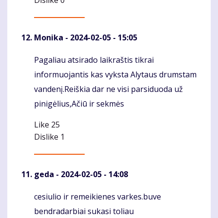
Dislike
0
Monika
- 2024-02-05 - 15:05
Pagaliau atsirado laikraštis tikrai
Komentaras
informuojantis kas vyksta Alytaus drumstam
vandenį.Reiškia dar ne visi parsiduoda už
pinigėlius,Ačiū ir sekmės
Like
25
Dislike
1
geda
- 2024-02-05 - 14:08
cesiulio ir remeikienes varkes.buve
Komentaras
bendradarbiai sukasi toliau