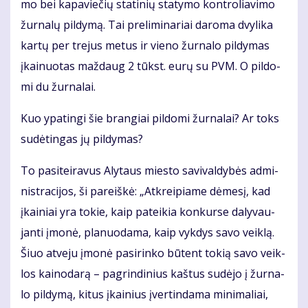
mo bei ka­pa­vie­čių sta­ti­nių sta­ty­mo kon­tro­lia­vi­mo
žur­na­lų pil­dy­mą. Tai pre­li­mi­na­riai da­ro­ma dvy­li­ka
kar­tų per tre­jus me­tus ir vie­no žur­na­lo pil­dy­mas
įkai­nuo­tas maž­daug 2 tūkst. eu­rų su PVM. O pil­do­
mi du žur­na­lai.
Kuo ypa­tin­gi šie bran­giai pil­do­mi žur­na­lai? Ar toks
su­dė­tin­gas jų pil­dy­mas?
To pa­si­tei­ra­vus Aly­taus mies­to sa­vi­val­dy­bės ad­mi­
nist­ra­ci­jos, ši pa­reiš­kė: „At­krei­pia­me dė­me­sį, kad
įkai­niai yra to­kie, kaip pa­tei­kia kon­kur­se da­ly­vau­
jan­ti įmo­nė, pla­nuo­da­ma, kaip vyk­dys sa­vo veik­lą.
Šiuo at­ve­ju įmo­nė pa­si­rin­ko bū­tent to­kią sa­vo veik­
los kai­no­da­rą – pa­grin­di­nius kaš­tus su­dė­jo į žur­na­
lo pil­dy­mą, ki­tus įkai­nius įver­tin­da­ma mi­ni­ma­liai,