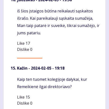
iš šios įstaigos būtina reikalauti sąskaitos
Komentaras
išrašo. Kai pareikalauji sąskaita sumažėja,
Man taip patarė ir suveikė, tikrai sumažėjo, ir
jums patariu.
Like
17
Dislike
0
Kažin
- 2024-02-05 - 19:18
Kaip ten tuomet kolegijoje dalykai, kur
Komentaras
Remeikienė ilgai direktoriavo?
Like
15
Dislike
0