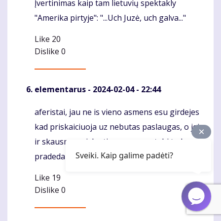
Įvertinimas kaip tam lietuvių spektakly
"Amerika pirtyje": "...Uch Juzė, uch galva..."
Like
20
Dislike
0
elementarus
- 2024-02-04 - 22:44
aferistai, jau ne is vieno asmens esu girdejes
Komentaras
kad priskaiciuoja uz nebutas paslaugas, o jei
ir skausmo prislegti zmones pastebi tada
Sveiki. Kaip galime padėti?
pradeda atsiprasinet...netycia tipo
Like
19
Dislike
0