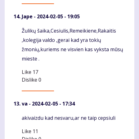
Jape
- 2024-02-05 - 19:05
Žulikų šaika,Cesiulis,Remeikiene,Rakaitis
Komentaras
,kolegija valdo ,gerai kad yra tokių
žmonių,kuriems ne visvien kas vyksta mūsų
mieste .
Like
17
Dislike
0
va
- 2024-02-05 - 17:34
akivaizdu kad nesvaru,ar ne taip cepsiuli
Komentaras
Like
11