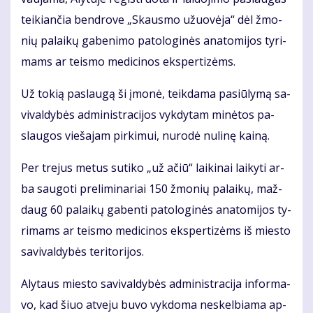
tei­kian­čia ben­dro­ve „Skaus­mo užuo­vė­ja“ dėl žmo­
nių pa­lai­kų ga­be­ni­mo pa­to­lo­gi­nės ana­to­mi­jos ty­ri­
mams ar teis­mo me­di­ci­nos eks­per­ti­zėms.
Už to­kią pa­slau­gą ši įmo­nė, teik­da­ma pa­siū­ly­mą sa­
vi­val­dy­bės ad­mi­nist­ra­ci­jos vyk­dy­tam mi­nė­tos pa­
slau­gos vie­ša­jam pir­ki­mui, nu­ro­dė nu­li­nę kai­ną.
Per tre­jus me­tus su­ti­ko „už ačiū“ lai­ki­nai lai­ky­ti ar­
ba sau­go­ti pre­li­mi­na­riai 150 žmo­nių pa­lai­kų, maž­
daug 60 pa­lai­kų ga­ben­ti pa­to­lo­gi­nės ana­to­mi­jos ty­
ri­mams ar teis­mo me­di­ci­nos eks­per­ti­zėms iš mies­to
sa­vi­val­dy­bės te­ri­to­ri­jos.
Aly­taus mies­to sa­vi­val­dy­bės ad­mi­nist­ra­ci­ja in­for­ma­
vo, kad šiuo at­ve­ju bu­vo vyk­do­ma ne­skel­bia­ma ap­