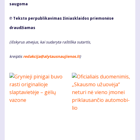
saugoma
℗ Teksto perpublikavimas žiniasklaidos priemonėse
draudžiamas
(išskyrus atvejus, kai sudaryta raštiška sutartis,
kreiptis
redakcija@alytausnaujienos.lt
)