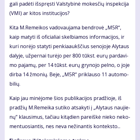
ga­li pa­dė­ti iš­spręs­ti Vals­ty­bi­nė mo­kes­čių ins­pek­ci­ja
(VMI) ar ki­tos ins­ti­tu­ci­jos?
Ki­ta M.Re­mei­kos va­do­vau­ja­ma ben­dro­vė „M5R“,
kaip ma­ty­ti iš ofi­cia­liai skel­bia­mos in­for­ma­ci­jos, ir
ku­ri no­rė­jo sta­ty­ti pen­kia­aukš­čius se­no­jo­je Aly­taus
da­ly­je, už­per­nai tu­rė­jo per 800 tūkst. eu­rų par­da­vi­
mo pa­ja­mų, per 14 tūkst. eurų grynojo pelno, o jo­je
dir­ba 14 žmo­nių. Be­je, „M5R“ pri­klau­so 11 au­to­mo­
bi­lių.
Kaip jau mi­nė­jo­me šios pub­li­ka­ci­jos pra­džio­je, iš
pra­džių M.Re­mei­ka su­ti­ko at­sa­ky­ti į „Aly­taus nau­jie­
nų“ klau­si­mus, ta­čiau ki­tą­dien pa­reiš­kė nie­ko ne­ko­
men­tuo­sian­tis, nes ne­va ne­ži­nan­tis kon­teks­to...