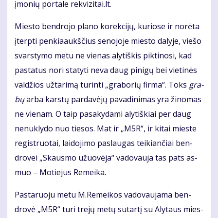
įmo­nių por­ta­le rek­vi­zi­tai.lt.
Mies­to ben­dro­jo pla­no ko­rek­ci­jų, ku­rio­se ir no­rė­ta
įterp­ti pen­kia­aukš­čius se­no­jo­je mies­to da­ly­je, vie­šo
svars­ty­mo me­tu ne vie­nas aly­tiš­kis pik­ti­no­si, kad
pa­sta­tus no­ri sta­ty­ti neva daug pinigų bei vietinės
valdžios užtarimą turinti „gra­bo­rių fir­ma“. Toks
gra­
bų
ar­ba kars­tų par­da­vė­jų pa­va­di­ni­mas yra ži­no­mas
ne vie­nam. O taip pa­sa­ky­da­mi aly­tiš­kiai per daug
ne­nu­kly­do nuo tie­sos. Mat ir „M5R“, ir ki­tai mies­te
re­gist­ruo­tai, lai­do­ji­mo pa­slau­gas tei­kian­čiai ben­
dro­vei „Skaus­mo užuo­vė­ja“ va­do­vau­ja tas pats as­
muo – Mo­tie­jus Re­mei­ka.
Pas­ta­ruo­ju me­tu M.Re­mei­kos va­do­vau­ja­ma ben­
dro­vė „M5R“ tu­ri tre­jų me­tų su­tar­tį su Aly­taus mies­