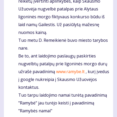
reikėtų įvertinti aplinkybes, kaip Skausmo
Komentaras
Užuovėja nugvelbė patalpas prie Alytaus
ligoninės morgo fiktyvaus konkurso būdu iš
laid namų Gailestis. Už pasiūlytą mažesnę
nuomos kainą.
Tuo metu D. Remeikienė buvo miesto tarybos
nare.
Be to, ant laidojimo paslaugų paskirties
nugvelbtų patalpų prie ligoninės morgo durų
užrašė pavadinimą
www.ramybe.lt
, kurį įvedus
į google nukreipia į Skausmo Užuovėjos
kontaktus.
Tuo tarpu laidojimo namai turėtą pavadinimą
"Ramybė" jau turėjo keisti į pavadinimą
"Ramybės namai"