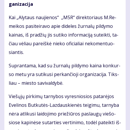
ga­ni­za­ci­ja
Kai „Aly­taus nau­jie­nos“ „M5R“ di­rek­to­riaus M.Re­
mei­kos pa­si­tei­ra­vo apie di­de­les žur­na­lų pil­dy­mo
kai­nas, iš pra­džių jis su­ti­ko in­for­ma­ci­ją su­teik­ti, ta­
čiau vė­liau pa­reiš­kė nie­ko ofi­cia­liai ne­ko­men­tuo­
sian­tis.
Su­pran­ta­ma, kad su žur­na­lų pil­dy­mo kai­na kon­kur­
so me­tu yra su­ti­ku­si per­kan­čio­ji or­ga­ni­za­ci­ja. Tiks­
liau – mies­to sa­vi­val­dy­bė.
Vie­šų­jų pir­ki­mų tar­ny­bos vy­res­nio­sios pa­ta­rė­jos
Eve­li­nos But­ku­tės-Laz­daus­kie­nės tei­gi­mu, tar­ny­ba
nė­ra at­li­ku­si lai­do­ji­mo prie­žiū­ros pa­slau­gų vie­šo­
sio­se ka­pi­nė­se sutarties ver­ti­ni­mo, to­dėl pa­teik­ti iš­