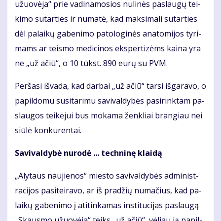
užuo­vė­ja“ prie va­di­na­mo­sios nu­li­nės pa­slau­gų tei­
ki­mo su­tar­ties ir nu­ma­tė, kad mak­si­ma­li su­tar­ties
dėl pa­lai­kų ga­be­ni­mo pa­to­lo­gi­nės ana­to­mi­jos ty­ri­
mams ar teis­mo me­di­ci­nos eks­per­ti­zėms kai­na yra
ne „už ačiū“, o 10 tūkst. 890 eu­rų su PVM.
Per­ša­si iš­va­da, kad dar­bai „už ačiū“ tar­si iš­ga­ra­vo, o
pa­pil­do­mu su­si­ta­ri­mu sa­vi­val­dy­bės pa­si­rink­tam pa­
slau­gos tei­kė­jui bus mo­ka­ma žen­kliai bran­giau nei
siū­lė kon­ku­ren­tai.
Savivaldybė nu­ro­dė ... tech­ni­nę klai­dą
„Aly­taus nau­jie­nos“ mies­to sa­vi­val­dy­bės ad­mi­nist­
ra­ci­jos pa­si­tei­ra­vo, ar iš pra­džių nu­ma­čius, kad pa­
lai­kų ga­be­ni­mo į ati­tin­ka­mas ins­ti­tu­ci­jas pa­slau­gą
„Skaus­mo užuo­vė­ja“ teiks „už ačiū“, vė­liau ją pa­pil­