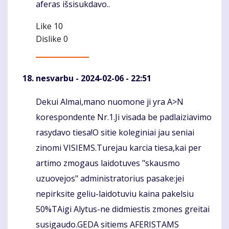
aferas išsisukdavo..
Like
10
Dislike
0
nesvarbu
- 2024-02-06 - 22:51
Dekui Almai,mano nuomone ji yra A>N
Komentaras
korespondente Nr.1.Ji visada be padlaiziavimo
rasydavo tiesa!O sitie koleginiai jau seniai
zinomi VISIEMS.Turejau karcia tiesa,kai per
artimo zmogaus laidotuves "skausmo
uzuovejos" administratorius pasake:jei
nepirksite geliu-laidotuviu kaina pakelsiu
50%TAigi Alytus-ne didmiestis zmones greitai
susigaudo.GEDA sitiems AFERISTAMS