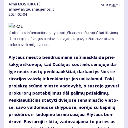
Alma MOSTEIKAITĖ,
Nr.
11 (13974)
alma@alytausnaujienos.lt
2024-02-04
Iš ofi­cia­lios in­for­ma­ci­jos ma­ty­ti, kad „Skaus­mo užuo­vė­ja“ tu­ri tik vie­ną
dar­buo­to­ją, tačiau jos par­da­vi­mo pa­ja­mos, pa­vyz­džiui, 2022-ai­siais
sie­kė be­veik milijoną eu­rų
Aly­taus mies­to ben­druo­me­nė su ži­niask­lai­da prie­
ša­ky­je iš­ko­vo­jo, kad Dzū­ki­jos sos­ti­nės se­no­jo­je da­
ly­je ne­at­si­ras­tų pen­kia­aukš­čiai, dar­kan­tys šios te­
ri­to­ri­jos vaiz­dą ir ken­kian­tys jos uni­ka­lu­mui. To­kį
pro­jek­tą stū­mė mies­to va­do­vy­bė, o su­sto­jo ga­vu­si
pro­ku­ro­rų pa­ste­bė­ji­mus dėl ga­li­mų pa­žei­di­mų.
Pen­kia­aukš­čius sta­ty­ti dvie­jo­se se­na­mies­čio vie­to­
se, sa­vo val­do­muo­se skly­puo­se, no­rė­jo su ka­pi­nių
prie­žiū­ros ir lai­do­ji­mo biz­niu su­si­ju­si Aly­taus ben­
dro­vė. Pas­ta­ro­ji ir ki­ta, va­do­vau­ja­ma to pa­ties as­