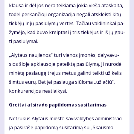
klau­sa ir dėl jos nė­ra tei­kia­ma jo­kia vie­ša ata­skai­ta,
to­dėl per­kan­čio­ji or­ga­ni­za­ci­ja ne­ga­li at­skleis­ti ki­tų
tie­kė­jų ir jų pa­siū­ly­mų ver­tės. Ta­čiau val­di­nin­kai pa­
žy­mė­jo, kad bu­vo kreip­ta­si į tris tie­kė­jus ir iš jų gau­
ti pa­siū­ly­mai.
„Aly­taus nau­jie­nos“ tu­ri vie­nos įmo­nės, da­ly­va­vu­
sios šio­je ap­klau­so­je pa­teik­tą pa­siū­ly­mą. Ji nu­ro­dė
mi­nė­tą pa­slau­gą tre­jus me­tus ga­lin­ti teik­ti už ke­lis
šim­tus eu­rų. Bet jei pa­slau­ga siū­lo­ma „už ačiū“,
kon­ku­ren­ci­jos ne­at­lai­ky­si.
Grei­tai at­si­ra­do pa­pil­do­mas su­si­ta­ri­mas
Ne­tru­kus Aly­taus mies­to sa­vi­val­dy­bės ad­mi­nist­ra­ci­
ja pa­si­ra­šė pa­pil­do­mą su­si­ta­ri­mą su „Skaus­mo