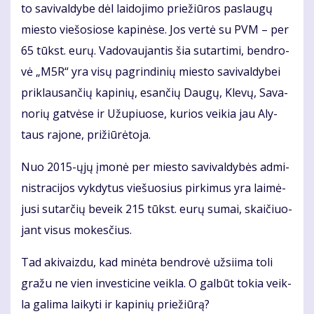
to sa­vi­val­dy­be dėl lai­do­ji­mo prie­žiū­ros pa­slau­gų
mies­to vie­šo­sio­se ka­pi­nė­se. Jos ver­tė su PVM – per
65 tūkst. eu­rų. Va­do­vau­jan­tis šia su­tar­ti­mi, ben­dro­
vė „M5R“ yra vi­sų pa­grin­di­nių mies­to sa­vi­val­dy­bei
pri­klau­san­čių ka­pi­nių, esan­čių Dau­gų, Kle­vų, Sa­va­
no­rių gat­vė­se ir Už­upiuo­se, ku­rios vei­kia jau Aly­
taus ra­jo­ne, pri­žiū­rė­to­ja.
Nuo 2015-ųjų įmo­nė per mies­to sa­vi­val­dy­bės ad­mi­
nist­ra­ci­jos vyk­dy­tus vie­šuo­sius pir­ki­mus yra lai­mė­
ju­si su­tar­čių be­veik 215 tūkst. eu­rų su­mai, skai­čiuo­
jant vi­sus mo­kes­čius.
Tad aki­vaiz­du, kad mi­nė­ta ben­dro­vė už­si­i­ma to­li
gra­žu ne vien in­ves­ti­ci­ne veik­la. O gal­būt to­kia veik­
la ga­li­ma lai­ky­ti ir ka­pi­nių prie­žiū­rą?