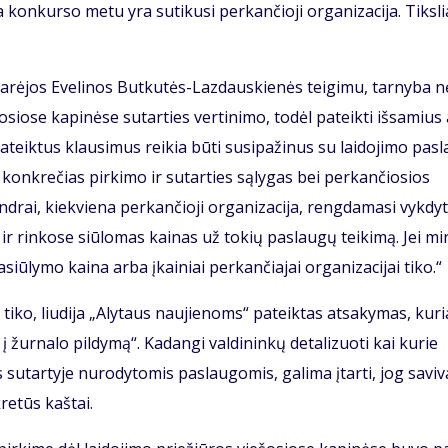
on­kur­so me­tu yra su­ti­ku­si per­kan­čio­ji or­ga­ni­za­ci­ja. Tiks­l
ta­rė­jos Eve­li­nos But­ku­tės-Laz­daus­kie­nės tei­gi­mu, tar­ny­ba n
­šo­sio­se ka­pi­nė­se sutarties ver­ti­ni­mo, to­dėl pa­teik­ti iš­sa­mius
teik­tus klau­si­mus rei­kia bū­ti su­si­pa­ži­nus su lai­do­ji­mo pa­s
­ti kon­kre­čias pir­ki­mo ir su­tar­ties są­ly­gas bei per­kan­čio­sios
i, kiek­vie­na per­kan­čio­ji or­ga­ni­za­ci­ja, reng­da­ma­si vyk­dy­t
­tą ir rin­ko­se siū­lo­mas kai­nas už to­kių pa­slau­gų tei­ki­mą. Jei mi­
siū­ly­mo kai­na ar­ba įkai­niai per­kan­čia­jai or­ga­ni­za­ci­jai ti­ko.“
ai ti­ko, liu­di­ja „Aly­taus nau­jie­noms“ pa­teik­tas at­sa­ky­mas, ku­r
i į žur­na­lo pil­dy­mą“. Ka­dan­gi valdininkų de­ta­li­zuoti kai kurie
su­tar­ty­je nurody­tomis pa­slau­gomis, ga­li­ma įtar­ti, jog sa­vi­v
re­tūs kaš­tai.