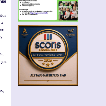
­niai
i­tus
 ra­
 ne
ty­
bės
i ga­
.
as,