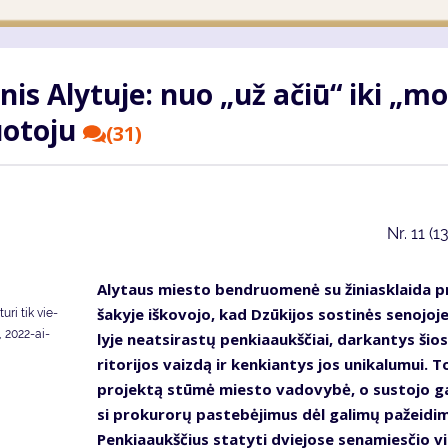
biz­nis Aly­tuje: nuo „už ačiū“ iki „mo
uo­to­ju
(31)
Nr.
11 (1
Aly­taus mies­to ben­druo­me­nė su ži­niask­lai­da p
ša­ky­je iš­ko­vo­jo, kad Dzū­ki­jos sos­ti­nės se­no­jo­j
u­ri tik vie­
i, 2022-ai­
ly­je ne­at­si­ras­tų pen­kia­aukš­čiai, dar­kan­tys šio
ri­to­ri­jos vaiz­dą ir ken­kian­tys jos uni­ka­lu­mui. To
pro­jek­tą stū­mė mies­to va­do­vy­bė, o su­sto­jo g
si pro­ku­ro­rų pa­ste­bė­ji­mus dėl ga­li­mų pa­žei­di­
Pen­kia­aukš­čius sta­ty­ti dvie­jo­se se­na­mies­čio v