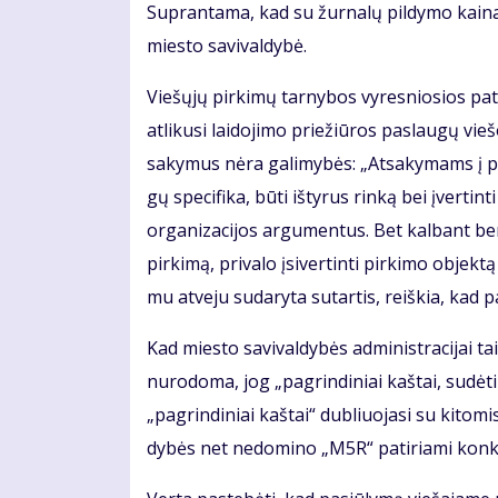
Su­pran­ta­ma, kad su žur­na­lų pil­dy­mo kai­na k
mies­to sa­vi­val­dy­bė.
Vie­šų­jų pir­ki­mų tar­ny­bos vy­res­nio­sios pa­
at­li­ku­si lai­do­ji­mo prie­žiū­ros pa­slau­gų vie
sa­ky­mus nė­ra ga­li­my­bės: „At­sa­ky­mams į pa­
gų spe­ci­fi­ka, bū­ti iš­ty­rus rin­ką bei įver­tin
organizacijos ar­gu­men­tus. Bet kal­bant ben­dra
pir­ki­mą, pri­va­lo įsi­ver­tin­ti pir­ki­mo ob­jek
mu at­ve­ju su­da­ry­ta su­tar­tis, reiš­kia, kad pa­
Kad mies­to sa­vi­val­dy­bės ad­mi­nist­ra­ci­jai t
nu­ro­do­ma, jog „pa­grin­di­niai kaš­tai, su­dė­t
„pagrindiniai kaštai“ dub­liuo­ja­si su ki­tomis 
dy­bės net ne­do­mi­no „M5R“ pa­ti­ria­mi kon­k