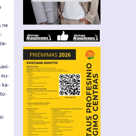
o
s ne
t­
tie­
a­vi­
. eu­
ų ka­
­to­
si