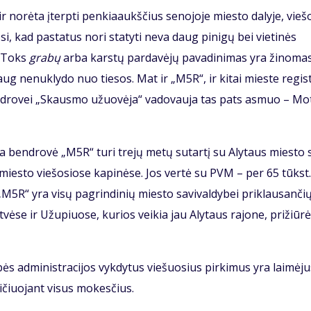
r no­rė­ta įterp­ti pen­kia­aukš­čius se­no­jo­je mies­to da­ly­je, vie­š
no­si, kad pa­sta­tus no­ri sta­ty­ti neva daug pinigų bei vietinės
. Toks
gra­bų
ar­ba kars­tų par­da­vė­jų pa­va­di­ni­mas yra ži­no­ma
daug ne­nu­kly­do nuo tie­sos. Mat ir „M5R“, ir ki­tai mies­te re­gis
ben­dro­vei „Skaus­mo užuo­vė­ja“ va­do­vau­ja tas pats as­muo – Mo­
 ben­dro­vė „M5R“ tu­ri tre­jų me­tų su­tar­tį su Aly­taus mies­to s
ų mies­to vie­šo­sio­se ka­pi­nė­se. Jos ver­tė su PVM – per 65 tūkst
 „M5R“ yra vi­sų pa­grin­di­nių mies­to sa­vi­val­dy­bei pri­klau­san­či
vė­se ir Už­upiuo­se, ku­rios vei­kia jau Aly­taus ra­jo­ne, pri­žiū­rė
ad­mi­nist­ra­ci­jos vyk­dy­tus vie­šuo­sius pir­ki­mus yra lai­mė­ju­
­čiuo­jant vi­sus mo­kes­čius.