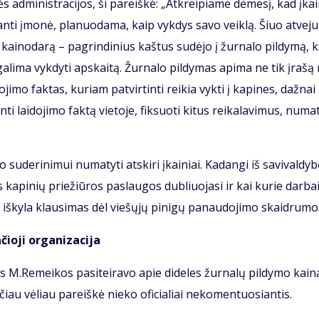
s ad­mi­nist­ra­ci­jos, ši pa­reiš­kė: „At­krei­pia­me dė­me­sį, kad įkai
jan­ti įmo­nė, pla­nuo­da­ma, kaip vyk­dys sa­vo veik­lą. Šiuo at­ve­ju
kai­no­da­rą – pa­grin­di­nius kaš­tus su­dė­jo į žur­na­lo pil­dy­mą, k
ga­li­ma vyk­dy­ti ap­skai­tą. Žur­na­lo pil­dy­mas ap­ima ne tik įra­šą
ji­mo fak­tas, ku­riam pa­tvir­tin­ti rei­kia vyk­ti į ka­pi­nes, daž­nai
­ti lai­do­ji­mo fak­tą vie­to­je, fik­suo­ti ki­tus rei­ka­la­vi­mus, nu­ma­
u­de­ri­ni­mui nu­ma­ty­ti at­ski­ri įkai­niai. Ka­dan­gi iš sa­vi­val­dy­
 ka­pi­nių prie­žiū­ros pa­slau­gos dub­liuo­ja­si ir kai ku­rie dar­ba
, iš­ky­la klau­si­mas dėl vie­šų­jų pi­ni­gų pa­nau­do­ji­mo skaid­ru­mo
o­ji or­ga­ni­za­ci­ja
 M.Re­mei­kos pa­si­tei­ra­vo apie di­de­les žur­na­lų pil­dy­mo kai­n
ta­čiau vė­liau pa­reiš­kė nie­ko ofi­cia­liai ne­ko­men­tuo­sian­tis.