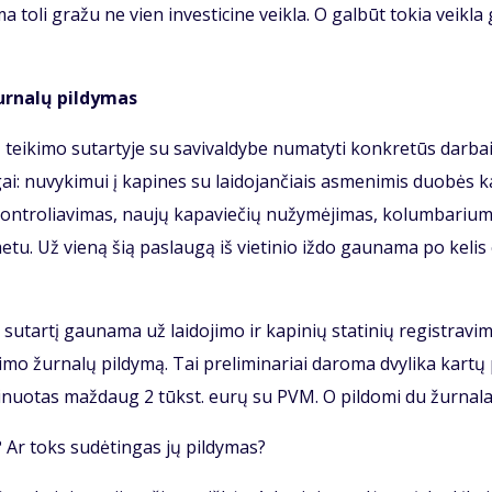
 to­li gra­žu ne vien in­ves­ti­ci­ne veik­la. O gal­būt to­kia veik­la g
žur­na­lų pil­dy­mas
i­ki­mo su­tar­ty­je su sa­vi­val­dy­be nu­ma­ty­ti kon­kre­tūs dar­bai
ai: nu­vy­ki­mui į ka­pi­nes su lai­do­jan­čiais as­me­ni­mis duo­bės ka
on­tro­lia­vi­mas, nau­jų ka­pa­vie­čių nu­žy­mė­ji­mas, ko­lum­ba­riu­
me­tu. Už vie­ną šią pa­slau­gą iš vie­ti­nio iž­do gau­na­ma po ke­lis
 su­tar­tį gau­na­ma už lai­do­ji­mo ir ka­pi­nių sta­ti­nių re­gist­ra­vi­
vi­mo žur­na­lų pil­dy­mą. Tai pre­li­mi­na­riai da­ro­ma dvy­li­ka kar­tų
kai­nuo­tas maž­daug 2 tūkst. eu­rų su PVM. O pil­do­mi du žur­na­la
? Ar toks su­dė­tin­gas jų pil­dy­mas?