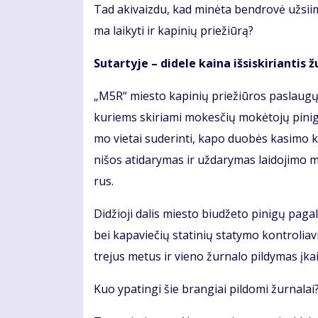
Tad aki­vaiz­du, kad mi­nė­ta ben­dro­vė už­si­i­ma
ma lai­ky­ti ir ka­pi­nių prie­žiū­rą?
Su­tar­ty­je – di­de­le kai­na iš­si­ski­rian­tis 
„M5R“ mies­to ka­pi­nių prie­žiū­ros pa­slau­gų te
ku­riems ski­ria­mi mo­kes­čių mo­kė­to­jų pi­ni­g
mo vie­tai su­de­rin­ti, ka­po duo­bės ka­si­mo k
ni­šos ati­da­ry­mas ir už­da­ry­mas lai­do­ji­mo 
rus.
Di­džio­ji da­lis mies­to biu­dže­to pi­ni­gų pa­gal
bei ka­pa­vie­čių sta­ti­nių sta­ty­mo kon­tro­lia­
tre­jus me­tus ir vie­no žur­na­lo pil­dy­mas į
Kuo ypa­tin­gi šie bran­giai pil­do­mi žur­na­lai