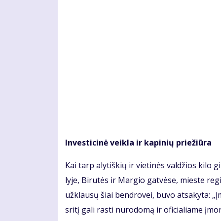
In­ves­ti­ci­nė veik­la ir ka­pi­nių prie­žiū­ra
Kai tarp aly­tiš­kių ir vie­ti­nės val­džios ki­lo 
ly­je, Bi­ru­tės ir Mar­gio gat­vė­se, mies­te re
už­klau­sų šiai ben­dro­vei, bu­vo at­sa­ky­ta: „Įm
sri­tį ga­li ras­ti nu­ro­do­mą ir ofi­cia­lia­me įmo­n