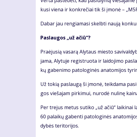
Ver­ta pa­ste­bė­ti, kad pa­siū­ly­mą vie­ša­ja­me 
ku­si vie­na ir kon­kre­čiai tik ši įmo­nė – „M5
Da­bar jau ren­gia­ma­si skelb­ti nau­ją kon­kur
Pa­slau­gos „už ačiū“?
Pra­ėju­sią va­sa­rą Aly­taus mies­to sa­vi­val­dy­
ja­ma, Aly­tu­je re­gist­ruo­ta ir lai­do­ji­mo p
kų ga­be­ni­mo pa­to­lo­gi­nės ana­to­mi­jos ty­r
Už to­kią pa­slau­gą ši įmo­nė, teik­da­ma pa­siū­
gos vie­ša­jam pir­ki­mui, nu­ro­dė nu­li­nę kai­n
Per tre­jus me­tus su­ti­ko „už ačiū“ lai­ki­nai l
60 pa­lai­kų ga­ben­ti pa­to­lo­gi­nės ana­to­mi­j
dy­bės te­ri­to­ri­jos.