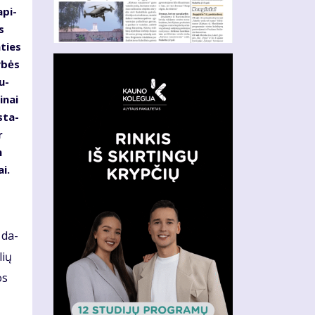
­pi­
s
­ties
y­bės
u­
i­nai
 sta­
r
m
ai.
s da­
lių
os