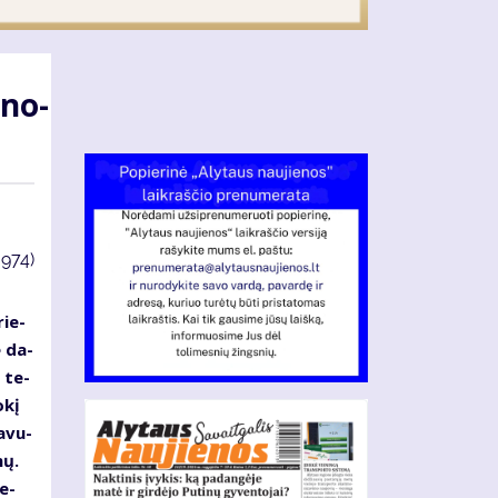
­no­
3974)
rie­
e da­
s te­
­kį
a­vu­
mų.
ie­