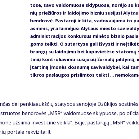
to­se, sa­vo val­do­muo­se skly­puo­se, no­rė­jo su ka
nių prie­žiū­ros ir lai­do­ji­mo biz­niu su­si­ju­si Aly­tau
ben­dro­vė. Pas­ta­ro­ji ir ki­ta, va­do­vau­ja­ma to pa
as­mens, yra lai­mė­ju­si Aly­taus mies­to sa­vi­val­d
ad­mi­nist­ra­ci­jos kon­kur­sus mi­nė­to biz­nio pa­sla
goms teik­ti. O su­tar­ty­se ga­li iš­vys­ti ir ne­įti­kė­t
bran­gų su lai­do­ji­mu bei ka­pa­vie­tė­se sta­to­mų
ti­nių kon­tro­lia­vi­mu su­si­ju­sių žur­na­lų pil­dy­mą, i
įtar­ti­ną įmo­nės dos­nu­mą sa­vi­val­dy­bei, kai ta
tik­ros pa­slau­gos pri­si­im­tos teik­ti ... ne­mo­ka­m
gin­čas dėl pen­kia­aukš­čių sta­ty­bos se­no­jo­je Dzū­ki­jos sos­ti­nė
­gist­ruo­tos ben­dro­vės „M5R“ val­do­muo­se skly­puo­se, po ofi­cia­
o­nė už­si­i­ma in­ves­ti­ci­ne veik­la“. Be­je, pas­ta­rą­ją „M5R“ veik­l
ių por­ta­le rek­vi­zi­tai.lt.