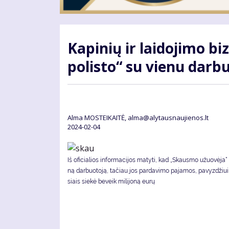
Ka­pi­nių ir lai­do­ji­mo 
po­lis­to“ su vie­nu dar­b
Alma MOSTEIKAITĖ, alma@alytausnaujienos.lt
2024-02-04
Iš ofi­cia­lios in­for­ma­ci­jos ma­ty­ti, kad „Skaus­mo užuo­vė­ja“ t
ną dar­buo­to­ją, tačiau jos par­da­vi­mo pa­ja­mos, pa­vyz­džiu
siais sie­kė be­veik milijoną eu­rų