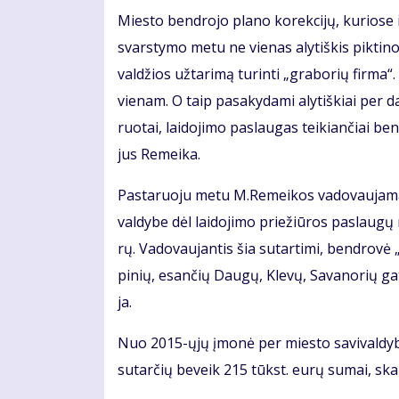
Mies­to ben­dro­jo pla­no ko­rek­ci­jų, ku­rio­se i
svars­ty­mo me­tu ne vie­nas aly­tiš­kis pik­ti­
valdžios užtarimą turinti „gra­bo­rių fir­ma“
vie­nam. O taip pa­sa­ky­da­mi aly­tiš­kiai per 
ruo­tai, lai­do­ji­mo pa­slau­gas tei­kian­čiai 
jus Re­mei­ka.
Pas­ta­ruo­ju me­tu M.Re­mei­kos va­do­vau­ja­ma
val­dy­be dėl lai­do­ji­mo prie­žiū­ros pa­slau­g
rų. Va­do­vau­jan­tis šia su­tar­ti­mi, ben­dro­vė
pi­nių, esan­čių Dau­gų, Kle­vų, Sa­va­no­rių gat­
ja.
Nuo 2015-ųjų įmo­nė per mies­to sa­vi­val­dy­bės 
su­tar­čių be­veik 215 tūkst. eu­rų su­mai, skai