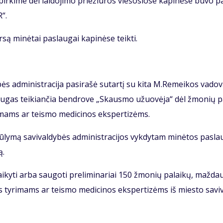
pir­ki­me dėl lai­do­ji­mo prie­žiū­ros vie­šo­sio­se ka­pi­nė­se bu­vo pa
R“.
­są mi­nė­tai pa­slau­gai kapinėse teikti.
bės ad­mi­nist­ra­ci­ja pa­si­ra­šė su­tar­tį su ki­ta M.Re­mei­kos va­do­
a­slau­gas tei­kian­čia ben­dro­ve „Skaus­mo užuo­vė­ja“ dėl žmo­nių pa
i­mams ar teis­mo me­di­ci­nos eks­per­ti­zėms.
ly­mą sa­vi­val­dy­bės ad­mi­nist­ra­ci­jos vyk­dy­tam mi­nė­tos pa­sla
ą.
ai­ky­ti ar­ba sau­go­ti pre­li­mi­na­riai 150 žmo­nių pa­lai­kų, maž­d
os ty­ri­mams ar teis­mo me­di­ci­nos eks­per­ti­zėms iš mies­to sa­vi­