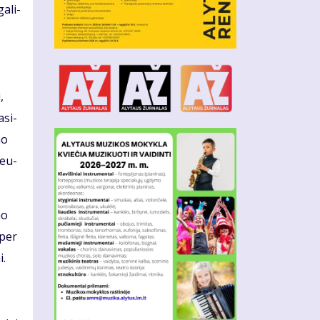
a­li­
,
­si­
mo
 eu­
mo
 per
i.