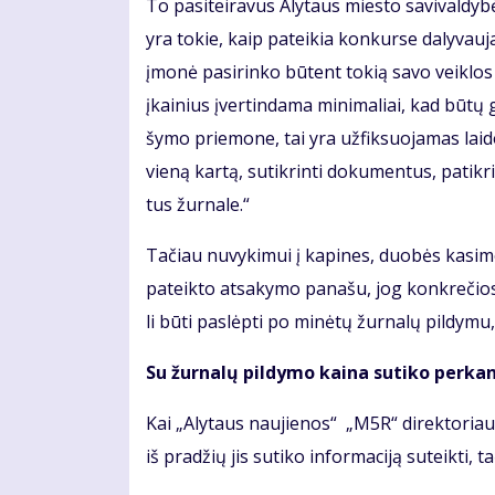
To pa­si­tei­ra­vus Aly­taus mies­to sa­vi­val­dy­bė
yra to­kie, kaip pa­tei­kia kon­kur­se da­ly­vau­
įmo­nė pa­si­rin­ko bū­tent to­kią sa­vo veik­los 
įkai­nius įver­tin­da­ma mi­ni­ma­liai, kad bū­tų 
šy­mo prie­mo­ne, tai yra už­fik­suo­ja­mas lai­do­
vie­ną kar­tą, su­tik­rin­ti do­ku­men­tus, pa­tik­rin
tus žur­na­le.“
Ta­čiau nu­vy­ki­mui į ka­pi­nes, duo­bės ka­si­mo s
pa­teik­to at­sa­ky­mo pa­na­šu, jog kon­kre­čios
li bū­ti pa­slėp­ti po mi­nė­tų žur­na­lų pil­dy­mu
Su žur­na­lų pil­dy­mo kai­na su­ti­ko per­kan­či
Kai „Aly­taus nau­jie­nos“ „M5R“ di­rek­to­riaus
iš pra­džių jis su­ti­ko in­for­ma­ci­ją su­teik­ti, 