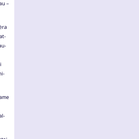
iau –
ė­ra
 at­
lau­
i
ni­
ia­me
al­