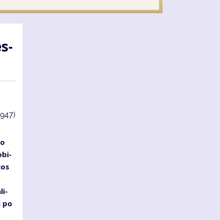
es­
3947)
io
­bi­
ios
li­
i po