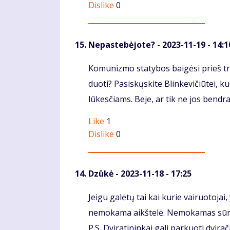
Dislike
0
Nepastebėjote?
- 2023-11-19 - 14:1
Komentaras
Komunizmo statybos baigėsi prieš tri
duoti? Pasiskųskite Blinkevičiūtei, k
lūkesčiams. Beje, ar tik ne jos bendra
Like
1
Dislike
0
Dzūkė
- 2023-11-18 - 17:25
Komentaras
Jeigu galėtų tai kai kurie vairuotojai
nemokama aikštelė. Nemokamas sūris 
P.S. Dviratininkai gali parkuoti dvir