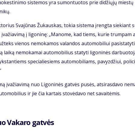
mo­kes­ti­ni­mo sis­te­mos yra su­mon­tuo­tos prie di­džių­jų mies­tų 
ni­kų.
rek­to­rius Sva­jū­nas Žu­kaus­kas, to­kia sis­te­ma įreng­ta sie­kiant 
­nį įva­žia­vi­mą į li­go­ni­nę: „Ma­no­me, kad tiems, ku­rie trum­pam 
už­teks vie­nos ne­mo­ka­mos va­lan­dos au­to­mo­bi­liui pa­si­sta­ty­ti
 lai­ką ne­mo­ka­mai au­to­mo­bi­lius sta­ty­ti li­go­ni­nės dar­buo­to­j
tan­tiems spe­cia­lie­siems au­to­mo­bi­liams, pa­vyz­džiui, po­li­ci
“
ą įva­žia­vi­mą nuo Li­go­ni­nės gat­vės pu­sės, at­si­ras­da­vo ne­m
­to­mo­bi­lius ir jie čia kar­tais sto­vė­da­vo net sa­vai­tė­mis.
uo Va­ka­ro gat­vės