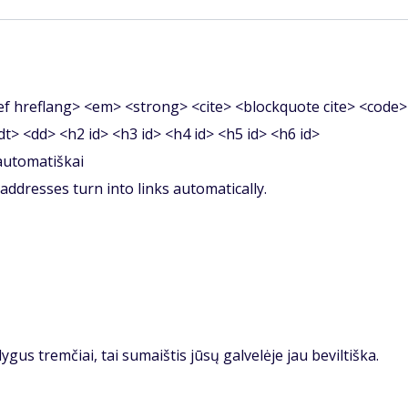
f hreflang> <em> <strong> <cite> <blockquote cite> <code>
<dt> <dd> <h2 id> <h3 id> <h4 id> <h5 id> <h6 id>
 automatiškai
ddresses turn into links automatically.
gus tremčiai, tai sumaištis jūsų galvelėje jau beviltiška.