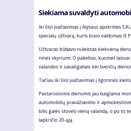
Sie­kia­ma su­val­dy­ti au­to­mo­b
Iki šiol įva­žia­vi­mas į Aly­taus ap­skri­ties S.
spe­cia­lų už­tva­rą, ku­ris bu­vo val­do­mas iš
Už­tva­ras bū­da­vo nu­leis­tas kiek­vie­ną die­ną
ni­nės sky­riu­mi. O pa­kel­tas, kuo­met lais­vai 
va­lan­dos ir sa­vait­ga­liais bei šven­čių die­no
Ta­čiau iki šiol įvažiavi­mas į li­go­ni­nės kie
Pas­ta­ro­sio­mis die­no­mis jau bai­gia­ma mon­
au­to­mo­bi­lių pra­va­žia­vi­mo ir ap­mo­kes­ti­ni­
bi­lis ga­lės sto­vė­ti vie­ną va­lan­dą, o po to 
lap­kri­čio 20-ąją.