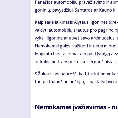
Pa­na­šios au­to­mo­bi­lių pra­va­žia­vi­mo ir ap­
go­ni­nių, pa­vyz­džiui, San­ta­ros ar Kau­no kli­
Kaip sa­kė lai­ki­na­sis Aly­taus li­go­ni­nės di­
val­dy­ti au­to­mo­bi­lių srau­tus pro pa­grin­di
vyks į li­go­ni­nę ar at­veš sa­vo ar­ti­muo­sius, 
Ne­mo­ka­mai ga­lės įva­žiuo­ti ir ne­ter­mi­nuo­tą
lengvata bus taikoma taip pat į įstai­gą at­vyks­
ar ka­lė­ji­mo trans­por­tui su ser­gan­čiai­siais.
S.Žu­kaus­kas pa­brė­žė, kad, tu­rint ne­mo­ka­m
tuo pik­tnau­džiau­jan­čių­jų, – pa­sta­ty­da­vo au
Ne­mo­ka­mas įva­žia­vi­mas – n