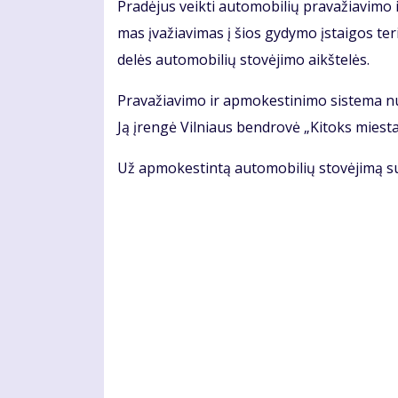
Pra­dė­jus veik­ti au­to­mo­bi­lių pra­va­žia­vi­mo 
mas įva­žia­vi­mas į šios gy­dy­mo įstai­gos te­ri
de­lės au­to­mo­bi­lių sto­vė­ji­mo aikš­te­lės.
Pra­va­žia­vi­mo ir ap­mo­kes­ti­ni­mo sis­te­ma 
Ją įren­gė Vil­niaus ben­dro­vė „Ki­toks mies­tas
Už ap­mo­kes­tin­tą au­to­mo­bi­lių sto­vė­ji­mą su­r