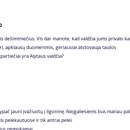
0
s dešimtmečius. Vis dar manote, kad valdžia jums privalo k
uri, apklausų duomenimis, geriausiai atstovauja tautos
partiečiai yra Alytaus valdžia?
, ypač jauni įvažiuotų į ligoninę. Neįgaliesiems bus manau pal
pelėkautuose ir tik antrai pelei.
ačius nemokamai.