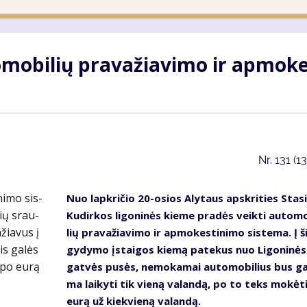
­mo­bi­lių pra­va­žia­vi­mo ir ap­mo­k
Nr.
131 (1
Nuo lap­kri­čio 20-osios Aly­taus ap­skri­ties Stas
Ku­dir­kos li­go­ni­nės kie­me pra­dės veik­ti au­to­mo
lių pra­va­žia­vi­mo ir ap­mo­kes­ti­ni­mo sis­te­ma. Į š
gy­dy­mo įstai­gos kie­mą pa­te­kus nuo Li­go­ni­nės
gat­vės pu­sės, ne­mo­ka­mai au­to­mo­bi­lius bus ga­
ma lai­ky­ti tik vie­ną va­lan­dą, po to teks mo­kė­t
eu­rą už kiek­vie­ną va­lan­dą.