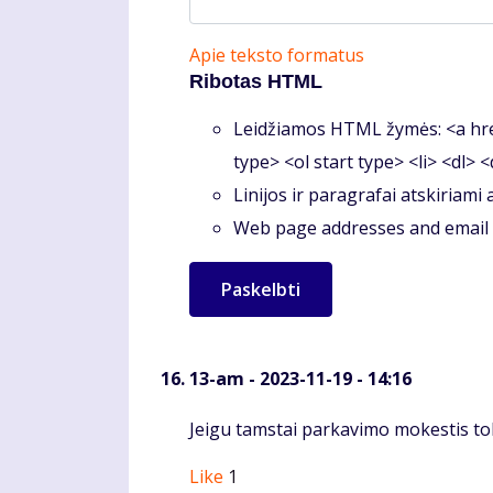
Apie teksto formatus
Ribotas HTML
Leidžiamos HTML žymės: <a hre
type> <ol start type> <li> <dl> 
Linijos ir paragrafai atskiriami
Web page addresses and email a
13-am
- 2023-11-19 - 14:16
Komentaras
Jeigu tamstai parkavimo mokestis toly
Like
1