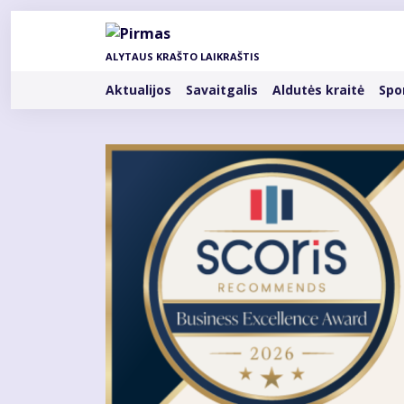
Pereiti
į
pagrindinį
ALYTAUS KRAŠTO LAIKRAŠTIS
turinį
Rubrikos
Aktualijos
Savaitgalis
Aldutės kraitė
Spo