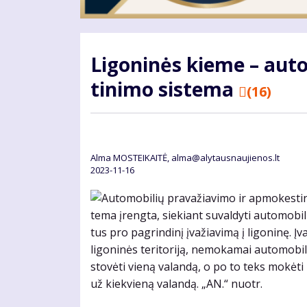
Li­go­ni­nės kie­me – au­to
ti­ni­mo sis­te­ma
(16)
Alma MOSTEIKAITĖ, alma@alytausnaujienos.lt
2023-11-16