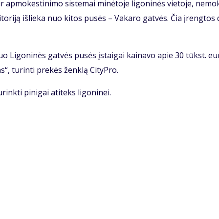
ir ap­mo­kes­ti­ni­mo sis­te­mai mi­nė­to­je li­go­ni­nės vie­to­je, ne­mo
­to­ri­ją iš­lie­ka nuo ki­tos pu­sės – Va­ka­ro gat­vės. Čia įreng­tos 
nuo Li­go­ni­nės gat­vės pu­sės įstai­gai kai­na­vo apie 30 tūkst. eu­
“, tu­rin­ti pre­kės žen­klą Ci­tyP­ro.
ink­ti pi­ni­gai ati­teks li­go­ni­nei.