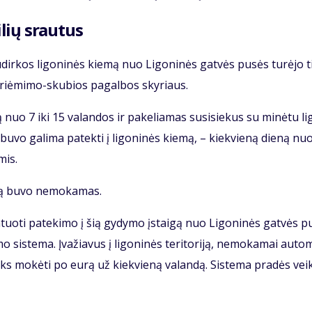
i­lių srau­tus
Ku­dir­kos li­go­ni­nės kie­mą nuo Li­go­ni­nės gat­vės pu­sės tu­rė­jo t
 Pri­ėmi­mo-sku­bios pa­gal­bos sky­riaus.
 nuo 7 iki 15 va­lan­dos ir pa­ke­lia­mas su­si­sie­kus su mi­nė­tu li
bu­vo ga­li­ma pa­tek­ti į li­go­ni­nės kie­mą, – kiek­vie­ną die­ną nu
­mis.
­mą bu­vo ne­mo­ka­mas.
tuo­ti pa­te­ki­mo į šią gy­dy­mo įstai­gą nuo Li­go­ni­nės gat­vės p
mo sis­te­ma. Įva­žia­vus į li­go­ni­nės te­ri­to­ri­ją, ne­mo­ka­mai au­to
teks mo­kė­ti po eu­rą už kiek­vie­ną va­lan­dą. Sis­te­ma pra­dės veik