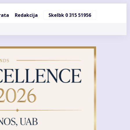
ndinė
rata
Redakcija
Skelbk 0 315 51956
cija