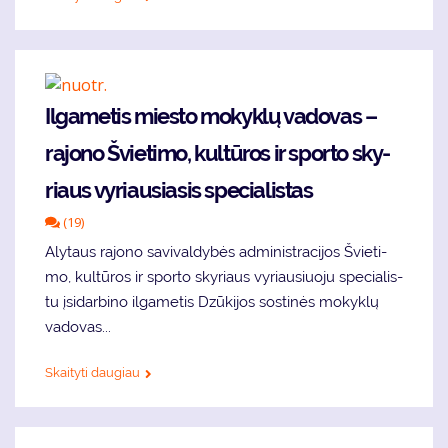
Il­ga­me­tis miesto mo­kyk­lų va­do­vas –
rajono Švie­ti­mo, kul­tū­ros ir spor­to sky­
riaus vy­riau­sia­sis spe­cia­lis­tas
(19)
Aly­taus ra­jo­no sa­vi­val­dy­bės ad­mi­nist­ra­ci­jos Švie­ti­
mo, kul­tū­ros ir spor­to sky­riaus vy­riau­siuo­ju spe­cia­lis­
tu įsi­dar­bi­no il­ga­me­tis Dzū­ki­jos sos­ti­nės mo­kyk­lų
va­do­vas...
Skaityti daugiau