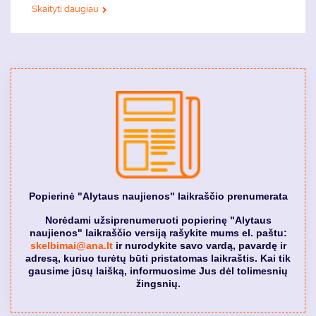
Skaityti daugiau
Popierinė "Alytaus naujienos" laikraščio prenumerata
Norėdami užsiprenumeruoti popierinę "Alytaus
naujienos" laikraščio versiją rašykite mums el. paštu:
skelbimai@ana.lt
ir nurodykite savo vardą, pavardę ir
adresą, kuriuo turėtų būti pristatomas laikraštis. Kai tik
gausime jūsų laišką, informuosime Jus dėl tolimesnių
žingsnių.