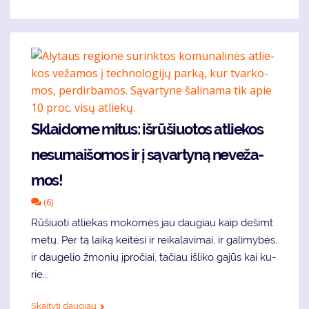
Sklai­do­me mi­tus: iš­rū­šiuo­tos at­lie­kos
ne­su­mai­šo­mos ir į są­var­ty­ną ne­ve­ža­
mos!
(6)
Rū­šiuo­ti at­lie­kas mo­ko­mės jau dau­giau kaip de­šimt
me­tų. Per tą lai­ką kei­tė­si ir rei­ka­la­vi­mai, ir ga­li­my­bės,
ir dau­ge­lio žmo­nių įpro­čiai, ta­čiau iš­li­ko ga­jūs kai ku­
rie...
Skaityti daugiau