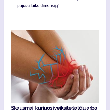
pa­jus­ti lai­ko di­men­si­ją“
Skausmai, kuriuos įveiksite šalčiu arba