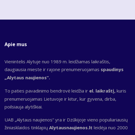
Apie mus
Vienintelis Alytuje nuo 1989 m. leidžiamas laikraštis,
daugiausia mieste ir rajone prenumeruojamas
spaudinys
„Alytaus naujienos“.
To paties pavadinimo bendrovė leidžia ir
el. laikraštį,
kuris
prenumeruojamas Lietuvoje ir kitur, kur gyvena, dirba,
poilsiauja alytiškiai.
UAB „Alytaus naujienos“ yra ir Dzūkijoje vieno populiariausių
žiniasklaidos tinklapių
Alytausnaujienos.lt
leidėja nuo 2000