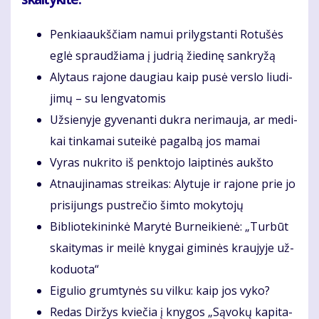
Pen­kia­aukš­čiam na­mui pri­lygs­tan­ti Ro­tu­šės
eg­lė sprau­džia­ma į jud­rią žie­di­nę san­kry­žą
Aly­taus ra­jo­ne dau­giau kaip pu­sė ver­slo liu­di­
ji­mų – su leng­va­to­mis
Už­sie­ny­je gy­ve­nan­ti duk­ra ne­ri­mau­ja, ar me­di­
kai tin­ka­mai su­tei­kė pa­gal­bą jos ma­mai
Vy­ras nu­kri­to iš penk­to­jo laip­ti­nės aukš­to
At­nau­ji­na­mas strei­kas: Aly­tu­je ir ra­jo­ne prie jo
pri­si­jungs pus­tre­čio šim­to mo­ky­to­jų
Bib­lio­te­ki­nin­kė Ma­ry­tė Bur­nei­kie­nė: „Tur­būt
skai­ty­mas ir mei­lė kny­gai gi­mi­nės krau­jy­je už­
ko­duo­ta“
Ei­gu­lio grum­ty­nės su vil­ku: kaip jos vy­ko?
Re­das Dir­žys kvie­čia į kny­gos „Są­vo­kų ka­pi­ta­