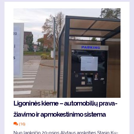
Li­go­ni­nės kie­me – au­to­mo­bi­lių pra­va­
žia­vi­mo ir ap­mo­kes­ti­ni­mo sis­te­ma
(16)
Nuo lap­kri­čio 20-osios Aly­taus ap­skri­ties Stasio Ku­