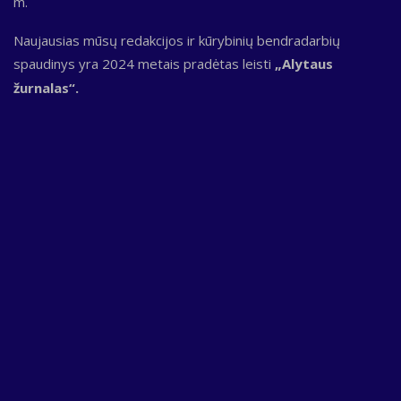
m.
Naujausias mūsų redakcijos ir kūrybinių bendradarbių
spaudinys yra 2024 metais pradėtas leisti
„Alytaus
žurnalas“.