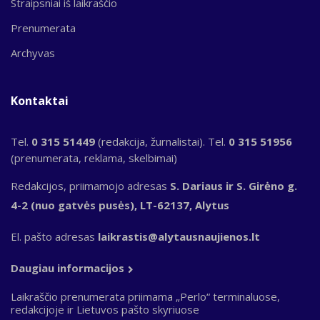
Straipsniai iš laikraščio
Prenumerata
Archyvas
Kontaktai
Tel.
0 315 51449
(redakcija, žurnalistai). Tel.
0 315 51956
(prenumerata, reklama, skelbimai)
Redakcijos, priimamojo adresas
S. Dariaus ir S. Girėno g.
4-2 (nuo gatvės pusės), LT-62137, Alytus
El. pašto adresas
laikrastis@alytausnaujienos.lt
Daugiau informacijos
Laikraščio prenumerata priimama „Perlo“ terminaluose,
redakcijoje ir Lietuvos pašto skyriuose