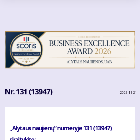
Pereiti
į
pagrindinį
turinį
Nr. 131 (13947)
2023-11-21
„Alytaus naujienų“ numeryje 131 (13947)
skaitykite: