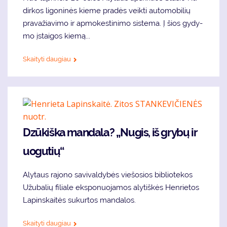
dir­kos li­go­ni­nės kie­me pra­dės veik­ti au­to­mo­bi­lių
pra­va­žia­vi­mo ir ap­mo­kes­ti­ni­mo sis­te­ma. Į šios gy­dy­
mo įstai­gos kie­mą...
Skaityti daugiau
Dzūkiška mandala? „Nugis, iš grybų ir
uogutių“
Aly­taus ra­jo­no sa­vi­val­dy­bės vie­šo­sios bib­lio­te­kos
Užu­ba­lių fi­lia­le eks­po­nuo­ja­mos aly­tiš­kės Hen­rie­tos
La­pins­kai­tės su­kur­tos man­da­los.
Skaityti daugiau