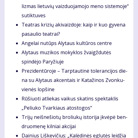
liz­mas lie­tu­vių vaiz­duo­ja­mo­jo me­no sis­te­mo­je“
su­tik­tu­ves
Te­at­ras kri­zių aki­vaiz­do­je: kaip ir kuo gy­ve­na
pa­sau­lio te­at­rai?
An­ge­lai nu­tūps Aly­taus kul­tū­ros cen­tre
Aly­taus mu­zi­kos mo­kyk­los žvaigž­du­tės
spindėjo Pa­ry­žiuje
Pre­zi­den­tū­ro­je – Tarp­tau­ti­nė to­le­ran­ci­jos die­
na su Aly­taus ak­cen­tais ir Ka­ta­ži­nos Zvon­ku­
vie­nės lop­ši­ne
Rū­šiuo­ti at­lie­kas vai­kus ska­tins spek­tak­lis
„Pe­liu­ko Tvar­kiaus atos­to­gos“
Tri­jų ne­iš­ne­šio­tų bro­liu­kų is­to­ri­ja įkvė­pė ben­
druo­me­nę kil­niai ak­ci­jai
Dai­nius Liš­ke­vi­čius: „Ka­lė­di­nės eg­lu­tės lei­džia