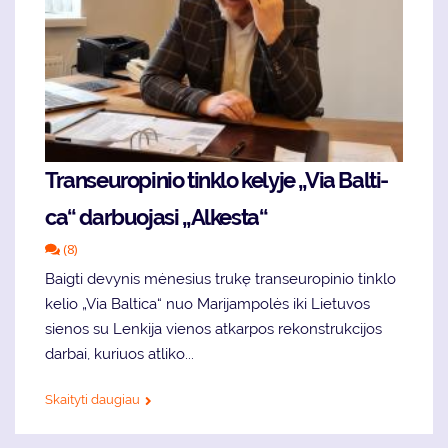
Tran­seu­ro­pi­nio tin­klo ke­ly­je „Via Bal­ti­
ca“ dar­buo­ja­si „Al­kes­ta“
(8)
Baig­ti de­vy­nis mė­ne­sius tru­kę tran­seu­ro­pi­nio tin­klo
ke­lio „Via Bal­ti­ca“ nuo Marijampolės iki Lietuvos
sienos su Lenkija vienos atkarpos re­konst­ruk­ci­jos
dar­bai, kuriuos atliko...
Skaityti daugiau