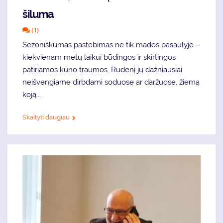
šiluma
(1)
Sezoniškumas pastebimas ne tik mados pasaulyje –
kiekvienam metų laikui būdingos ir skirtingos
patiriamos kūno traumos. Rudenį jų dažniausiai
neišvengiame dirbdami soduose ar daržuose, žiemą
koją...
Skaityti daugiau