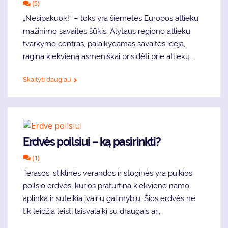
(5)
„Nesipakuok!“ – toks yra šiemetės Europos atliekų
mažinimo savaitės šūkis. Alytaus regiono atliekų
tvarkymo centras, palaikydamas savaitės idėją,
ragina kiekvieną asmeniškai prisidėti prie atliekų...
Skaityti daugiau
Erdvės poilsiui – ką pasirinkti?
(1)
Terasos, stiklinės verandos ir stoginės yra puikios
poilsio erdvės, kurios praturtina kiekvieno namo
aplinką ir suteikia įvairių galimybių. Šios erdvės ne
tik leidžia leisti laisvalaikį su draugais ar...