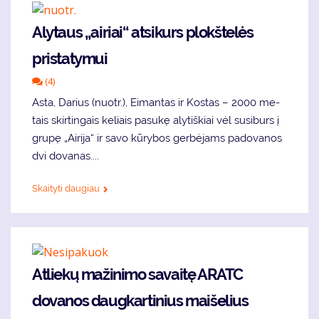
Alytaus „ai­riai“ atsikurs plokštelės
pristatymui
(4)
As­ta, Da­rius (nuotr.), Ei­man­tas ir Kos­tas – 2000 me­
tais skir­tin­gais ke­liais pa­su­kę aly­tiš­kiai vėl su­si­burs į
gru­pę „Ai­ri­ja“ ir sa­vo kū­ry­bos ger­bė­jams pa­do­va­nos
dvi do­va­nas....
Skaityti daugiau
Atliekų mažinimo savaitę ARATC
dovanos daugkartinius maišelius