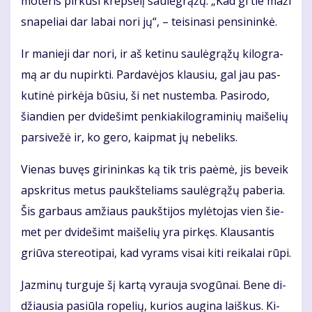
mo­te­ris pir­ku­si krep­še­lį sau­lė­grąžų. „Kad gi tie ma­ži
sna­pe­liai dar la­bai no­ri jų“, – tei­si­na­si pen­si­nin­kė.
Ir ma­nie­ji dar no­ri, ir aš ke­ti­nu sau­lė­grąžų ki­log­ra­
mą ar du nu­pirk­ti. Par­da­vė­jos klau­siu, gal jau pas­
ku­ti­nė pir­kė­ja bū­siu, ši net nu­stem­ba. Pa­si­ro­do,
šian­dien per dvi­de­šimt pen­kia­ki­log­ra­mi­nių mai­še­lių
par­si­ve­žė ir, ko ge­ro, kaip­mat jų ne­be­liks.
Vie­nas bu­vęs gi­ri­nin­kas ką tik tris pa­ė­mė, jis be­veik
ap­skri­tus me­tus paukš­te­liams sau­lė­grąžų pa­be­ria.
Šis gar­baus am­žiaus paukš­ti­jos my­lė­to­jas vien šie­
met per dvi­de­šimt mai­še­lių yra pir­kęs. Klau­san­tis
griū­va ste­re­o­ti­pai, kad vy­rams vi­sai ki­ti rei­ka­lai rū­pi.
Jaz­mi­nų tur­gu­je šį kar­tą vy­rau­ja svo­gū­nai. Be­ne di­
džiau­sia pa­siū­la ro­pe­lių, ku­rios au­gi­na laiš­kus. Ki­