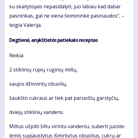
su skai­ty­to­jais ne­pa­si­da­ly­ti, juo la­biau kad da­bar
pas­nin­kas, gal ne vie­na šei­mi­nin­kė pa­si­nau­dos“, –
tei­gia Va­le­ri­ja.
Deg­tie­nė, anykš­tie­tės pa­tie­ka­lo re­cep­tas
Rei­kia:
2 stik­li­nių ru­pių ru­gi­nių mil­tų,
sau­jos džio­vin­tų obuo­lių,
šaukš­to cuk­raus ar tiek pat pa­ruoš­tų gars­ty­čių,
dvie­jų stik­li­nių van­dens.
Mil­tus už­pil­ti šil­tu vi­rin­tu van­de­niu, su­ber­ti juos­te­
lė­mis su­pjaus­ty­tus iš­mir­ky­tus obuo­lius, cuk­rų ar