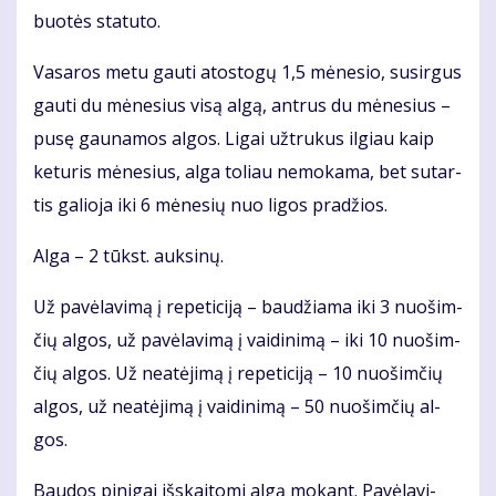
buo­tės sta­tu­to.
Va­sa­ros me­tu gau­ti atos­to­gų 1,5 mė­ne­sio, su­sir­gus
gau­ti du mė­ne­sius vi­są al­gą, ant­rus du mė­ne­sius –
pu­sę gau­na­mos al­gos. Li­gai už­tru­kus il­giau kaip
ke­tu­ris mė­ne­sius, al­ga to­liau ne­mo­ka­ma, bet su­tar­
tis ga­lio­ja iki 6 mė­ne­sių nuo li­gos pra­džios.
Al­ga – 2 tūkst. auk­si­nų.
Už pa­vė­la­vi­mą į re­pe­ti­ci­ją – bau­džia­ma iki 3 nuo­šim­
čių al­gos, už pa­vė­la­vi­mą į vai­di­ni­mą – iki 10 nuo­šim­
čių al­gos. Už ne­at­ėji­mą į re­pe­ti­ci­ją – 10 nuo­šim­čių
al­gos, už ne­at­ėji­mą į vai­di­ni­mą – 50 nuo­šim­čių al­
gos.
Bau­dos pi­ni­gai iš­skai­to­mi al­gą mo­kant. Pa­vė­la­vi­