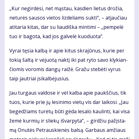
„Kur ne­gir­dė­si, net mąs­tau, kas­dien lie­tus dro­žia,
ne­tu­rės sau­sos vie­tos liz­de­liams suk­ti“, – at­jau­čiau
ati­ta­ria ki­tas, dar su liau­diš­ka min­ti­mi – „pem­pe­lė
tuo ir ba­go­ta, kad jos gal­ve­lė kuo­duo­ta“.
Vy­rai tę­sia kal­bą ir apie ki­tus skra­jū­nus, ku­rie per
to­kią šal­tą ir vė­juo­tą nak­tį iki pat ry­to sa­vo kly­kian­
čio­mis vo­ro­mis dan­gų rai­žė. Gra­žu ste­bė­ti vy­rus
taip jaut­riai įsi­kal­bė­ju­sius.
Jau tur­gaus val­do­se ir vėl kal­ba apie paukš­čius, tik
tuos, ku­rie prie jų le­si­ni­mo vie­tų vis dar lai­ko­si. „Jau
be­gė­džiams tu­rė­tų bū­ti gė­da le­sa­lo kau­lin­ti, kai vi­sa
že­mė kur­mių ir slie­kų iš­var­py­ta“, – gir­džiu pa­žįs­ta­
mą Onu­tės Pet­raus­kie­nės bal­są. Gar­baus am­žiaus