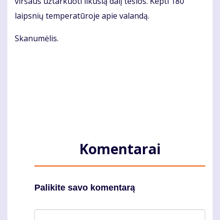
vir­šaus už­tar­kuo­ti li­ku­sią da­lį teš­los. Kep­ti 180
laips­nių tem­pe­ra­tū­ro­je apie va­lan­dą.
Ska­nu­mė­lis.
Komentarai
Palikite savo komentarą