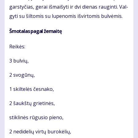
gars­ty­čias, ge­rai iš­mai­šy­ti ir dvi die­nas rau­gin­ti. Val­
gy­ti su šil­to­mis su lu­pe­no­mis iš­vir­to­mis bul­vė­mis.
Šmo­ta­las pa­gal že­mai­tę
Rei­kės:
3 bul­vių,
2 svo­gū­nų,
1 skil­te­lės čes­na­ko,
2 šaukš­tų grie­ti­nės,
stik­li­nės rū­gu­sio pie­no,
2 ne­di­de­lių vir­tų bu­ro­kė­lių,