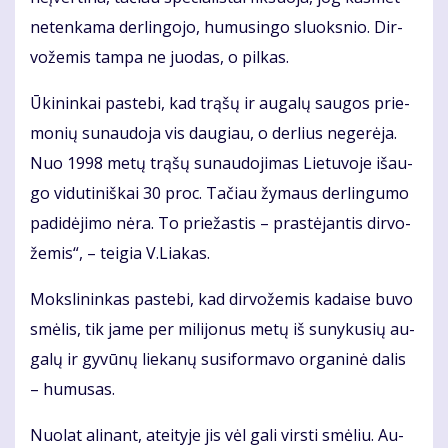
ne­ten­ka­ma der­lin­go­jo, hu­mu­sin­go sluoks­nio. Dir­
vo­že­mis tam­pa ne juo­das, o pil­kas.
Ūki­nin­kai pa­ste­bi, kad trą­šų ir au­ga­lų sau­gos prie­
mo­nių su­nau­do­ja vis dau­giau, o der­lius ne­ge­rė­ja.
Nuo 1998 me­tų trą­šų su­nau­do­ji­mas Lie­tu­vo­je iš­au­
go vi­du­ti­niš­kai 30 proc. Ta­čiau žy­maus der­lin­gu­mo
pa­di­dė­ji­mo nė­ra. To prie­žas­tis – pra­stė­jan­tis dir­vo­
že­mis“, – tei­gia V.Lia­kas.
Moks­li­nin­kas pa­ste­bi, kad dir­vo­že­mis ka­dai­se bu­vo
smė­lis, tik ja­me per mi­li­jo­nus me­tų iš su­ny­ku­sių au­
ga­lų ir gy­vū­nų lie­ka­nų su­si­for­ma­vo or­ga­ni­nė da­lis
– hu­mu­sas.
Nuo­lat ali­nant, at­ei­ty­je jis vėl ga­li virs­ti smė­liu. Au­