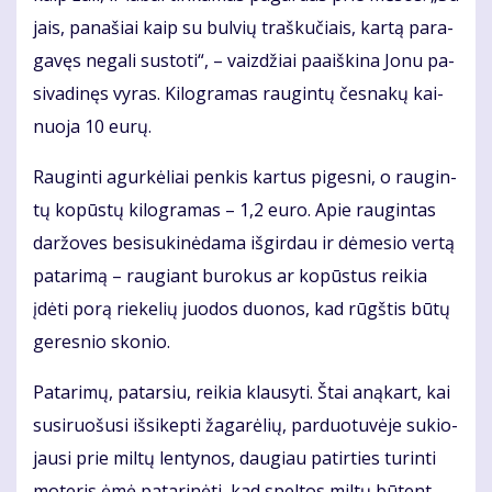
jais, pa­na­šiai kaip su bul­vių traš­ku­čiais, kar­tą pa­ra­
ga­vęs ne­ga­li su­sto­ti“, – vaiz­džiai pa­aiš­ki­na Jo­nu pa­
si­va­di­nęs vy­ras. Ki­log­ra­mas rau­gin­tų čes­na­kų kai­
nuo­ja 10 eu­rų.
Rau­gin­ti agur­kė­liai pen­kis kar­tus pi­ges­ni, o rau­gin­
tų ko­pūs­tų ki­log­ra­mas – 1,2 eu­ro. Apie rau­gin­tas
dar­žo­ves be­si­su­ki­nė­da­ma iš­gir­dau ir dė­me­sio ver­tą
pa­ta­ri­mą – rau­giant bu­ro­kus ar ko­pūs­tus rei­kia
įdė­ti po­rą rie­ke­lių juo­dos duo­nos, kad rūgš­tis bū­tų
ge­res­nio sko­nio.
Pa­ta­ri­mų, pa­tar­siu, rei­kia klau­sy­ti. Štai aną­kart, kai
su­si­ruo­šu­si iš­si­kep­ti ža­ga­rė­lių, par­duo­tu­vė­je su­kio­
jau­si prie mil­tų len­ty­nos, dau­giau pa­tir­ties tu­rin­ti
mo­te­ris ėmė pa­ta­ri­nė­ti, kad spel­tos mil­tų bū­tent