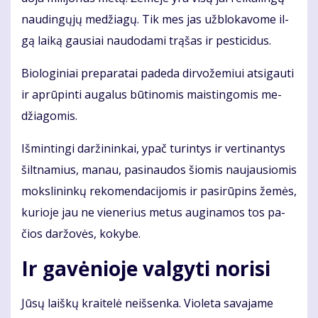
nau­din­gų­jų me­džia­gų. Tik mes jas už­blo­ka­vo­me il­
gą lai­ką gau­siai nau­do­da­mi trą­šas ir pes­ti­ci­dus.
Bio­lo­gi­niai pre­pa­ra­tai pa­de­da dir­vo­že­miui at­si­gau­ti
ir ap­rū­pin­ti au­ga­lus bū­ti­no­mis mais­tin­go­mis me­
džia­go­mis.
Iš­min­tin­gi dar­ži­nin­kai, ypač tu­rin­tys ir ver­ti­nan­tys
šilt­na­mius, ma­nau, pa­si­nau­dos šio­mis nau­jau­sio­mis
moks­li­nin­kų re­ko­men­da­ci­jo­mis ir pa­si­rū­pins že­mės,
ku­rio­je jau ne vie­ne­rius me­tus au­gi­na­mos tos pa­
čios dar­žo­vės, ko­ky­be.
Ir ga­vė­nio­je val­gy­ti no­ri­si
Jū­sų laiš­kų krai­te­lė ne­iš­sen­ka. Vio­le­ta sa­va­ja­me