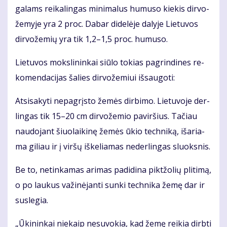
ga­lams rei­ka­lin­gas mi­ni­ma­lus hu­mu­so kie­kis dir­vo­
že­my­je yra 2 proc. Da­bar di­de­lė­je da­ly­je Lie­tu­vos
dir­vo­že­mių yra tik 1,2–1,5 proc. hu­mu­so.
Lie­tu­vos moks­li­nin­kai siū­lo to­kias pa­grin­di­nes re­
ko­men­da­ci­jas ša­lies dir­vo­že­miui iš­sau­go­ti:
At­si­sa­ky­ti ne­pa­grįs­to že­mės dir­bi­mo. Lie­tu­vo­je der­
lin­gas tik 15–20 cm dir­vo­že­mio pa­vir­šius. Ta­čiau
nau­do­jant šiuo­lai­ki­nę že­mės ūkio tech­ni­ką, iš­aria­
ma gi­liau ir į vir­šų iš­ke­lia­mas ne­der­lin­gas sluoks­nis.
Be to, ne­tin­ka­mas ari­mas pa­di­di­na pik­tžo­lių pli­ti­mą,
o po lau­kus va­ži­nė­jan­ti sun­ki tech­ni­ka že­mę dar ir
su­sle­gia.
„Ūki­nin­kai nie­kaip ne­su­vo­kia, kad že­mę rei­kia dirb­ti