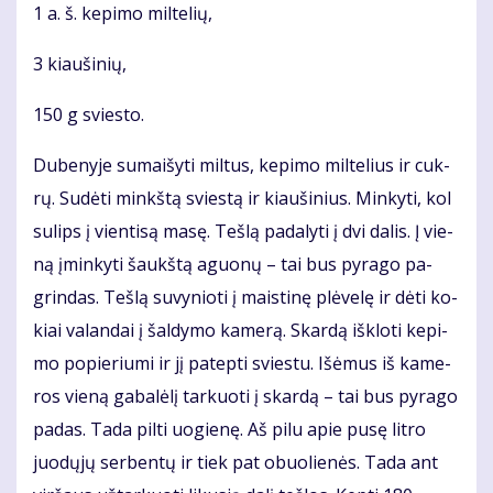
1 a. š. ke­pi­mo mil­te­lių,
3 kiau­ši­nių,
150 g svies­to.
Du­be­ny­je su­mai­šy­ti mil­tus, ke­pi­mo mil­te­lius ir cuk­
rų. Su­dė­ti minkš­tą svies­tą ir kiau­ši­nius. Min­ky­ti, kol
su­lips į vien­ti­są ma­sę. Teš­lą pa­da­ly­ti į dvi da­lis. Į vie­
ną įmin­ky­ti šaukš­tą aguo­nų – tai bus py­ra­go pa­
grin­das. Teš­lą su­vy­nio­ti į mais­ti­nę plė­ve­lę ir dė­ti ko­
kiai va­lan­dai į šal­dy­mo ka­me­rą. Skar­dą iš­klo­ti ke­pi­
mo po­pie­riu­mi ir jį pa­tep­ti svies­tu. Iš­ėmus iš ka­me­
ros vie­ną ga­ba­lė­lį tar­kuo­ti į skar­dą – tai bus py­ra­go
pa­das. Ta­da pil­ti uo­gie­nę. Aš pi­lu apie pu­sę lit­ro
juo­dų­jų ser­ben­tų ir tiek pat obuo­lie­nės. Ta­da ant