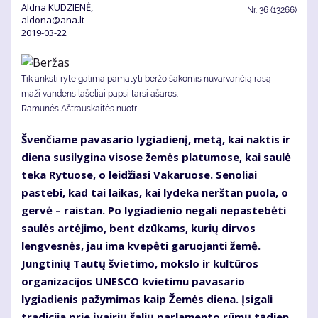
Aldna KUDZIENĖ,
Nr.
36 (13266)
aldona@ana.lt
2019-03-22
Tik anksti ryte galima pamatyti beržo šakomis nuvarvančią rasą –
maži vandens lašeliai papsi tarsi ašaros.
Ramunės Aštrauskaitės nuotr.
Švenčiame pavasario lygiadienį, metą, kai naktis ir
diena susilygina visose žemės platumose, kai saulė
teka Rytuose, o leidžiasi Vakaruose. Senoliai
pastebi, kad tai laikas, kai lydeka nerštan puola, o
gervė – raistan. Po lygiadienio negali nepastebėti
saulės artėjimo, bent dzūkams, kurių dirvos
lengvesnės, jau ima kvepėti garuojanti žemė.
Jungtinių Tautų švietimo, mokslo ir kultūros
organizacijos UNESCO kvietimu pavasario
lygiadienis pažymimas kaip Žemės diena. Įsigali
tradicija prie įvairių šalių parlamento rūmų tądien