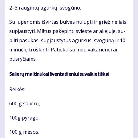
2–3 rau­gin­tų agur­kų, svo­gū­no.
Su lu­pe­no­mis iš­vir­tas bul­ves nu­lup­ti ir grie­ži­nė­liais
su­pjaus­ty­ti. Mil­tus pa­ke­pin­ti svies­te ar alie­ju­je, su­
pil­ti pa­su­kas, su­pjaus­ty­tus agur­kus, svo­gū­ną ir 10
mi­nu­čių troš­kin­ti. Pa­tiek­ti su in­du va­ka­rie­nei ar
pus­ry­čiams.
Sa­lie­rų mal­ti­nu­kai šven­ta­die­niui su­val­kie­tiš­kai
Rei­kės:
600 g sa­lie­rų,
100g py­ra­go,
100 g mė­sos,