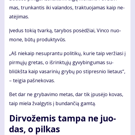
mas, trun­kan­tis iki va­lan­dos, trak­tuo­ja­mas kaip ne­
at­ėji­mas.
Įve­dus to­kią tvar­ką, ta­ry­bos po­sė­džiai, Vin­co nuo­
mo­ne, bū­tų pro­duk­ty­vūs.
„Aš nie­kaip ne­su­pran­tu po­li­ti­kų, ku­rie taip ver­žia­si į
pir­mų­jų gre­tas, o iš­rink­tų­jų gy­vy­bin­gu­mas su­
bliūkš­ta kaip va­sa­ri­nių gry­bų po stip­res­nio lie­taus“,
– tei­gia pa­šne­ko­vas.
Bet dar ne gry­ba­vi­mo me­tas, dar tik įpu­sė­jo ko­vas,
taip mie­la žval­gy­tis į bun­dan­čią gam­tą.
Dir­vo­že­mis tam­pa ne juo­
das, o pil­kas