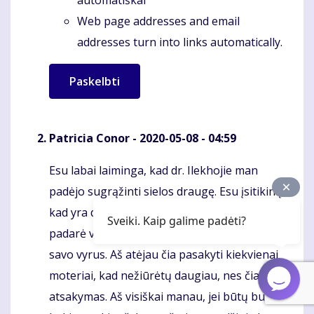
Web page addresses and email
addresses turn into links automatically.
Patricia Conor
- 2020-05-08 - 04:59
Esu labai laiminga, kad dr. Ilekhojie man
Komentaras
padėjo sugrąžinti sielos draugę. Esu įsitikinęs,
kad yra daug moterų, tokių kaip aš, kurios
Sveiki. Kaip galime padėti?
padarė viską, kas įmanoma, kad susigrąžintų
savo vyrus. Aš atėjau čia pasakyti kiekvienai
moteriai, kad nežiūrėtų daugiau, nes čia yra
atsakymas. Aš visiškai manau, jei būtų buvę