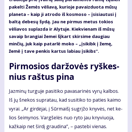
pakelti Žemės vėliavą, kurioje pavaizduota mūsų
planeta – kaip ji atrodo iš kosmoso – įsisiautusi į
baltą debesų šydą. Jau ne pirmus metus tokios
vėliavos suplazda ir Alytuje. Kiekvienam iš mūsų
savaip brangiai žemei šįkart skirsime daugiau
minčių, juk kaip patarlė moko – „įsikibk į žemę,
žemė į tave penkis kartus labiau įsikibs“.
Pir­mo­sios dar­žo­vės ryš­kes­
nius raš­tus pi­na
Jaz­mi­nų tur­gu­je pa­si­ti­ko pa­va­sa­ri­nės vy­rų kal­bos.
Iš jų šne­kos su­pra­tau, kad su­si­ti­ko to pa­ties kai­mo
vy­rai. „Ar gir­dė­jai, į Sūr­mai­šį su­grį­žo kny­vės, net ke­
lios šei­my­nos. Varg­še­lės nuo ry­to jau kny­viuo­ja,
kaž­kaip net šir­dį grau­di­na“, – pa­ste­bi vie­nas.