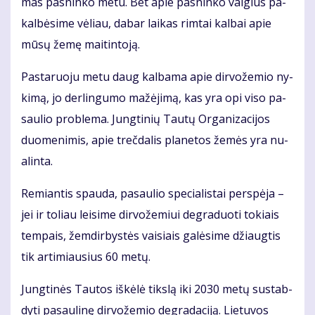
mas pas­nin­ko me­tu. Bet apie pas­nin­ko val­gius pa­
kal­bė­si­me vė­liau, da­bar lai­kas rim­tai kal­bai apie
mū­sų že­mę mai­tin­to­ją.
Pas­ta­ruo­ju me­tu daug kal­ba­ma apie dir­vo­že­mio ny­
ki­mą, jo der­lin­gu­mo ma­žė­ji­mą, kas yra opi vi­so pa­
sau­lio pro­ble­ma. Jung­ti­nių Tau­tų Or­ga­ni­za­ci­jos
duo­me­ni­mis, apie treč­da­lis pla­ne­tos že­mės yra nu­
a­lin­ta.
Re­mian­tis spau­da, pa­sau­lio spe­cia­lis­tai per­spė­ja –
jei ir to­liau lei­si­me dir­vo­že­miui de­gra­duo­ti to­kiais
tem­pais, žem­dir­bys­tės vai­siais ga­lė­si­me džiaug­tis
tik ar­ti­miau­sius 60 me­tų.
Jung­ti­nės Tau­tos iš­kė­lė tiks­lą iki 2030 me­tų su­stab­
dy­ti pa­sau­li­nę dir­vo­že­mio de­gra­da­ci­ją. Lie­tu­vos