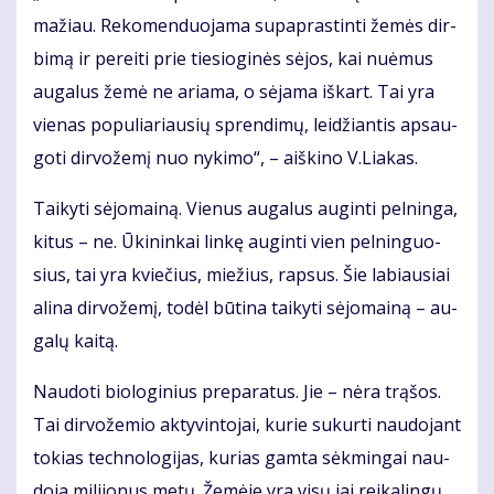
ma­žiau. Re­ko­men­duo­ja­ma su­pap­ras­tin­ti že­mės dir­
bi­mą ir per­ei­ti prie tie­sio­gi­nės sė­jos, kai nu­ė­mus
au­ga­lus že­mė ne aria­ma, o sė­ja­ma iš­kart. Tai yra
vie­nas po­pu­lia­riau­sių spren­di­mų, lei­džian­tis ap­sau­
go­ti dir­vo­že­mį nuo ny­ki­mo“, – aiš­ki­no V.Lia­kas.
Tai­ky­ti sė­jo­mai­ną. Vie­nus au­ga­lus au­gin­ti pel­nin­ga,
ki­tus – ne. Ūki­nin­kai lin­kę au­gin­ti vien pel­nin­guo­
sius, tai yra kvie­čius, mie­žius, rap­sus. Šie la­biau­siai
ali­na dir­vo­že­mį, to­dėl bū­ti­na tai­ky­ti sė­jo­mai­ną – au­
ga­lų kai­tą.
Nau­do­ti bio­lo­gi­nius pre­pa­ra­tus. Jie – nė­ra trą­šos.
Tai dir­vo­že­mio ak­ty­vin­to­jai, ku­rie su­kur­ti nau­do­jant
to­kias tech­no­lo­gi­jas, ku­rias gam­ta sėk­min­gai nau­
do­ja mi­li­jo­nus me­tų. Že­mė­je yra vi­sų jai rei­ka­lin­gų