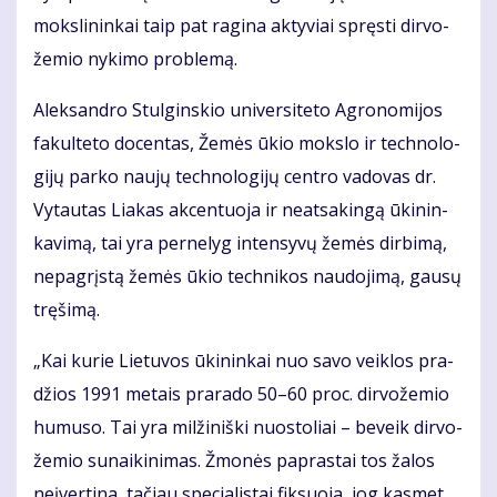
moks­li­nin­kai taip pat ra­gi­na ak­ty­viai spręs­ti dir­vo­
že­mio ny­ki­mo pro­ble­mą.
Alek­san­dro Stul­gins­kio uni­ver­si­te­to Ag­ro­no­mi­jos
fa­kul­te­to do­cen­tas, Že­mės ūkio moks­lo ir tech­no­lo­
gi­jų par­ko nau­jų tech­no­lo­gi­jų cen­tro va­do­vas dr.
Vy­tau­tas Lia­kas ak­cen­tuo­ja ir ne­at­sa­kin­gą ūki­nin­
ka­vi­mą, tai yra per­ne­lyg in­ten­sy­vų že­mės dir­bi­mą,
ne­pa­grįs­tą že­mės ūkio tech­ni­kos nau­do­ji­mą, gau­sų
trę­ši­mą.
„Kai ku­rie Lie­tu­vos ūki­nin­kai nuo sa­vo veik­los pra­
džios 1991 me­tais pra­ra­do 50–60 proc. dir­vo­že­mio
hu­mu­so. Tai yra mil­ži­niš­ki nuos­to­liai – be­veik dir­vo­
že­mio su­nai­ki­ni­mas. Žmo­nės pa­pras­tai tos ža­los
ne­įver­ti­na, ta­čiau spe­cia­lis­tai fik­suo­ja, jog kas­met