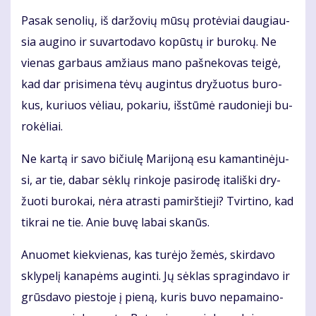
Pa­sak se­no­lių, iš dar­žo­vių mū­sų pro­tė­viai dau­giau­
sia au­gi­no ir su­var­to­da­vo ko­pūs­tų ir bu­ro­kų. Ne
vie­nas gar­baus am­žiaus ma­no pa­šne­ko­vas tei­gė,
kad dar pri­si­me­na tė­vų au­gin­tus dry­žuo­tus bu­ro­
kus, ku­riuos vė­liau, po­ka­riu, iš­stū­mė rau­do­nie­ji bu­
ro­kė­liai.
Ne kar­tą ir sa­vo bi­čiu­lę Ma­ri­jo­ną esu ka­man­ti­nė­ju­
si, ar tie, da­bar sėk­lų rin­ko­je pa­si­ro­dę ita­liš­ki dry­
žuo­ti bu­ro­kai, nė­ra at­ras­ti pa­mirš­tie­ji? Tvir­ti­no, kad
tik­rai ne tie. Anie bu­vę la­bai ska­nūs.
Anuo­met kiek­vie­nas, kas tu­rė­jo že­mės, skir­da­vo
skly­pe­lį ka­na­pėms au­gin­ti. Jų sėk­las spra­gin­da­vo ir
grūs­da­vo pies­to­je į pie­ną, ku­ris bu­vo ne­pa­mai­no­