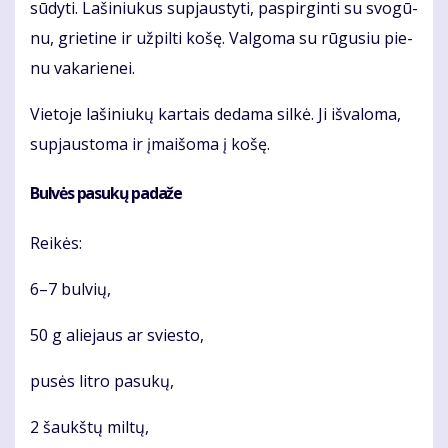
sū­dy­ti. La­ši­niu­kus su­pjaus­ty­ti, pa­spir­gin­ti su svo­gū­
nu, grie­ti­ne ir už­pil­ti ko­šę. Val­go­ma su rū­gu­siu pie­
nu va­ka­rie­nei.
Vie­to­je la­ši­niu­kų kar­tais de­da­ma sil­kė. Ji iš­va­lo­ma,
su­pjaus­to­ma ir įmai­šo­ma į ko­šę.
Bul­vės pa­su­kų pa­da­že
Rei­kės:
6–7 bul­vių,
50 g alie­jaus ar svies­to,
pu­sės lit­ro pa­su­kų,
2 šaukš­tų mil­tų,