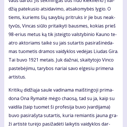
vaus dar­bo. Jis sėk­min­gas bus nuo kiek­vie­no į val­
džią pa­te­ku­sio at­si­da­vi­mo, at­sa­ko­my­bės ly­gio. O
tiems, ku­riems šių sa­vy­bių pri­truks ir jie bus ne­ak­
ty­vūs, Vin­cas siū­lo pri­tai­ky­ti baus­mes, ko­kias prieš
98-erius me­tus ką tik įsteig­to vals­ty­bi­nio Kau­no te­
at­ro ak­to­riams tai­kė su jais su­tar­tis pa­si­ra­ši­nė­da­
mas tuo­me­tis dra­mos vai­dyk­los ve­dė­jas Liu­das Gi­ra.
Tai bu­vo 1921 me­tais. Juk daž­nai, skai­ty­to­jo Vin­co
pa­ste­bė­ji­mu, ta­ry­bos na­riai sa­vo el­ge­siu pri­me­na
artistus.
Kri­ti­kų di­dži­ą­ja sau­le va­di­na­ma maiš­tin­go­ji pri­ma­
do­na Ona Ry­mai­tė mė­go cha­o­są, tad su ja, kaip su
vai­di­la (taip tuo­met ši pro­fe­si­ja bu­vo įvar­di­ja­ma)
bu­vo pa­si­ra­šy­ta su­tar­tis, ku­ria re­mian­tis jau­na gra­
ži ar­tis­tė tu­rė­jo pa­si­ža­dė­ti lai­ky­tis vai­dyk­los dar­