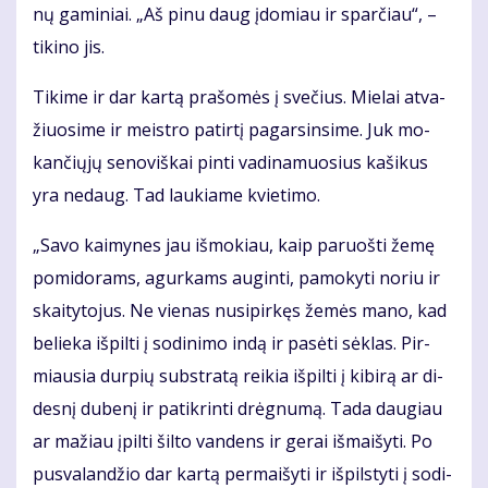
nų ga­mi­niai. „Aš pi­nu daug įdo­miau ir spar­čiau“, –
ti­ki­no jis.
Ti­ki­me ir dar kar­tą pra­šo­mės į sve­čius. Mie­lai at­va­
žiuo­si­me ir meist­ro pa­tir­tį pa­gar­sin­si­me. Juk mo­
kan­čių­jų se­no­viš­kai pin­ti va­di­na­muo­sius ka­ši­kus
yra ne­daug. Tad lau­kia­me kvie­ti­mo.
„Sa­vo kai­my­nes jau iš­mo­kiau, kaip pa­ruoš­ti že­mę
po­mi­do­rams, agur­kams au­gin­ti, pa­mo­ky­ti no­riu ir
skai­ty­to­jus. Ne vie­nas nu­si­pir­kęs že­mės ma­no, kad
be­lie­ka iš­pil­ti į so­di­ni­mo in­dą ir pa­sė­ti sėk­las. Pir­
miau­sia dur­pių sub­stra­tą rei­kia iš­pil­ti į ki­bi­rą ar di­
des­nį du­be­nį ir pa­tik­rin­ti drėg­nu­mą. Ta­da dau­giau
ar ma­žiau įpil­ti šil­to van­dens ir ge­rai iš­mai­šy­ti. Po
pus­va­lan­džio dar kar­tą per­mai­šy­ti ir iš­pils­ty­ti į so­di­