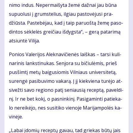
ni­mo in­dus. Ne­per­mai­šy­ta že­mė daž­nai jau bū­na
su­puo­lu­si į grums­te­lius, il­giau pa­sto­vė­ju­si pra­
džiūs­ta. Pa­ste­bė­jau, kad į taip pa­ruoš­tą že­mę pa­so­
din­tos sėk­le­lės grei­čiau iš­dygs­ta“, – ge­rą pa­ta­ri­mą
at­siun­tė Vi­li­ja.
Po­nios Va­le­ri­jos Alek­na­vi­čie­nės laiš­kas – tar­si ku­li­
na­ri­nis lanks­ti­nu­kas. Sen­jo­ra su bi­čiu­lė­mis, prieš
pus­šim­tį me­tų bai­gu­sio­mis Vil­niaus uni­ver­si­te­tą,
su­ren­gė pa­si­bu­vi­mo va­ka­rą. Į jį kiek­vie­na tu­rė­jo at­
si­vež­ti sa­vo re­gio­no pa­tį se­niau­sią re­cep­tą, pa­vel­di­
nį. Ir ne bet ko­kį, o pas­nin­ki­nį. Pa­si­ga­min­ti pa­tie­ka­
lo ne­rei­kė­jo, nes su­si­ti­ko vie­no­je Ma­ri­jam­po­lės ka­
vi­nė­je.
„La­bai įdo­mių re­cep­tų ga­vau, tad grie­kas bū­tų jais