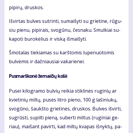
pi­pi­rų, drus­kos.
Iš­vir­tas bul­ves su­trin­ti, su­mai­šy­ti su grie­ti­ne, rū­gu­
siu pie­nu, pi­pi­rais, svo­gū­nu, čes­na­ku. Smul­kiai su­
ka­po­ti bu­ro­kė­lius ir vis­ką iš­mai­šy­ti.
Šmo­ta­las tie­kia­mas su karš­to­mis lu­pe­nuo­to­mis
bul­vė­mis ir daž­niau­siai va­ka­rie­nei.
Pus­marš­ko­nė že­mai­čių ko­šė
Pu­sei ki­log­ra­mo bul­vių rei­kia stik­li­nės ru­gi­nių ar
kvie­ti­nių mil­tų, pu­sės lit­ro pie­no, 100 g la­ši­niu­kų,
svo­gū­no, šaukš­to grie­ti­nės, drus­kos. Bul­ves iš­vir­ti,
su­grūs­ti, su­pil­ti pie­ną, su­ber­ti mil­tus (ru­gi­niai ge­
riau), mai­šant pa­vir­ti, kad mil­tų kva­pas iš­nyk­tų, pa­