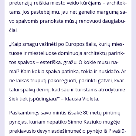
pre­ten­zi­jų reiš­kia mies­to vei­do kū­rė­jams – ar­chi­tek­
tams. Jos pa­ste­bė­ji­mu, jau net ge­ne­lio mar­gu­mą sa­
vo spal­vo­mis pra­noks­ta mū­sų re­no­vuo­ti dau­gia­bu­
čiai.
„Kaip sma­gu va­ži­nė­ti po Eu­ro­pos ša­lis, ku­rių mies­
tuo­se ir mies­te­liuo­se do­mi­nuo­ja ar­chi­tek­tų pa­rink­
tos spal­vos – es­te­tiš­ka, gra­žu. O ko­kie mū­sų na­
mai? Kam ko­kia spal­va pa­tin­ka, to­kia ir nu­si­da­žo. Ar
ne lai­kas tru­pu­tį pa­ko­re­guo­ti, pa­rink­ti gat­vei, kvar­
ta­lui spal­vų de­ri­nį, kad sau ir tu­ris­tams at­ro­dy­tu­me
šiek tiek įspū­din­giau?“ – klau­sia Vio­le­ta.
Pa­skam­bi­nęs sa­vo min­tis iš­sa­kė 80 me­tų pin­ti­nių
py­nė­jas, ku­riam ne­pa­ti­ko Sim­no Ka­ziu­ko mu­gė­je
pre­kia­vu­sio de­vy­nias­de­šimt­me­čio py­nė­jo iš Pi­va­šiū­