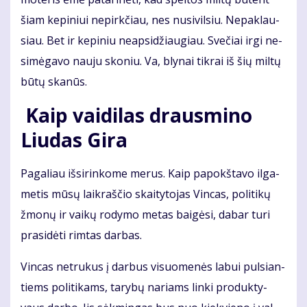
šiam ke­pi­niui ne­pirk­čiau, nes nu­si­vil­siu. Ne­pa­klau­
siau. Bet ir ke­pi­niu neap­si­džiau­giau. Sve­čiai ir­gi ne­
si­mė­ga­vo nau­ju sko­niu. Va, bly­nai tik­rai iš šių mil­tų
bū­tų ska­nūs.
Kaip vai­di­las draus­mi­no
Liu­das Gi­ra
Pa­ga­liau iš­si­rin­ko­me me­rus. Kaip pa­pokš­ta­vo il­ga­
me­tis mū­sų laik­raš­čio skai­ty­to­jas Vin­cas, po­li­ti­kų
žmo­nų ir vai­kų ro­dy­mo me­tas bai­gė­si, da­bar tu­ri
pra­si­dė­ti rim­tas dar­bas.
Vin­cas ne­tru­kus į dar­bus vi­suo­me­nės la­bui pul­sian­
tiems po­li­ti­kams, ta­ry­bų na­riams lin­ki pro­duk­ty­