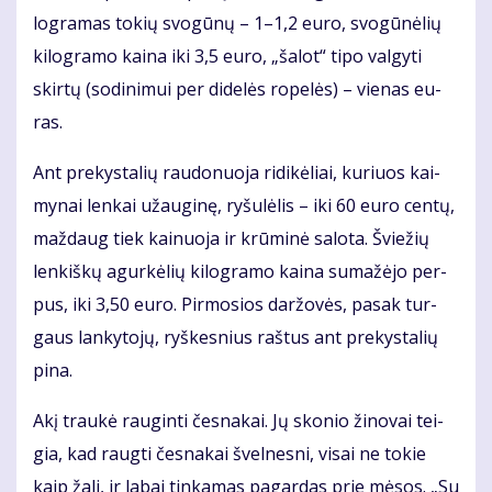
log­ra­mas to­kių svo­gū­nų – 1–1,2 eu­ro, svo­gū­nė­lių
ki­log­ra­mo kai­na iki 3,5 eu­ro, „ša­lot“ ti­po val­gy­ti
skir­tų (so­di­ni­mui per di­de­lės ro­pe­lės) – vie­nas eu­
ras.
Ant pre­kys­ta­lių rau­do­nuo­ja ri­di­kė­liai, ku­riuos kai­
my­nai len­kai už­au­gi­nę, ry­šu­lė­lis – iki 60 eu­ro cen­tų,
maž­daug tiek kai­nuo­ja ir krū­mi­nė sa­lo­ta. Švie­žių
len­kiš­kų agur­kė­lių ki­log­ra­mo kai­na su­ma­žė­jo per­
pus, iki 3,50 eu­ro. Pir­mo­sios dar­žo­vės, pa­sak tur­
gaus lan­ky­to­jų, ryš­kes­nius raš­tus ant pre­kys­ta­lių
pi­na.
Akį trau­kė rau­gin­ti čes­na­kai. Jų sko­nio ži­no­vai tei­
gia, kad raug­ti čes­na­kai švel­nes­ni, vi­sai ne to­kie
kaip ža­li, ir la­bai tin­ka­mas pa­gar­das prie mė­sos. „Su