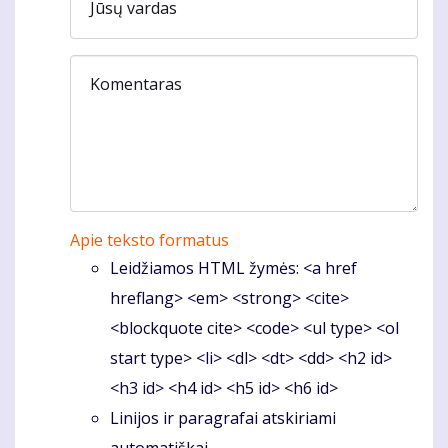
Jūsų vardas
Komentaras
Apie teksto formatus
Leidžiamos HTML žymės: <a href
hreflang> <em> <strong> <cite>
<blockquote cite> <code> <ul type> <ol
start type> <li> <dl> <dt> <dd> <h2 id>
<h3 id> <h4 id> <h5 id> <h6 id>
Linijos ir paragrafai atskiriami
automatiškai