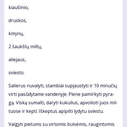
kiau­ši­nio,
drus­kos,
kmy­nų,
2 šaukš­tų mil­tų,
alie­jaus,
svies­to.
Sa­lie­rus nu­va­ly­ti, stam­biai su­pjaus­ty­ti ir 10 mi­nu­čių
vir­ti pa­sū­dy­ta­me van­de­ny­je. Pie­ne pa­mir­ky­ti py­ra­
gą. Vis­ką su­mal­ti, da­ry­ti ku­ku­lius, ap­vo­lio­ti juos mil­
tuo­se ir kep­ti. Iš­kep­tus api­pil­ti ly­dy­tu svies­tu.
Val­gy­ti pie­tums su vir­to­mis bul­vė­mis, rau­gin­to­mis