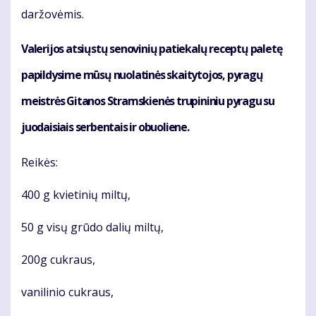
dar­žo­vė­mis.
Va­le­ri­jos at­siųs­tų se­no­vi­nių pa­tie­ka­lų re­cep­tų pa­le­tę
pa­pil­dy­si­me mū­sų nuo­la­ti­nės skai­ty­to­jos, py­ra­gų
meist­rės Gi­ta­nos Strams­kie­nės tru­pi­ni­niu py­ra­gu su
juo­dai­siais ser­ben­tais ir obuo­lie­ne.
Rei­kės:
400 g kvie­ti­nių mil­tų,
50 g vi­sų grū­do da­lių mil­tų,
200g cuk­raus,
va­ni­li­nio cuk­raus,