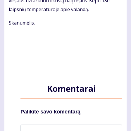
vir­šaus už­tar­kuo­ti li­ku­sią da­lį teš­los. Kep­ti 180
laips­nių tem­pe­ra­tū­ro­je apie va­lan­dą.
Ska­nu­mė­lis.
Komentarai
Palikite savo komentarą