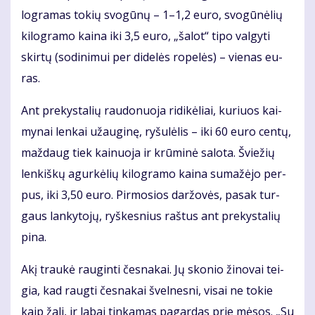
log­ra­mas to­kių svo­gū­nų – 1–1,2 eu­ro, svo­gū­nė­lių
ki­log­ra­mo kai­na iki 3,5 eu­ro, „ša­lot“ ti­po val­gy­ti
skir­tų (so­di­ni­mui per di­de­lės ro­pe­lės) – vie­nas eu­
ras.
Ant pre­kys­ta­lių rau­do­nuo­ja ri­di­kė­liai, ku­riuos kai­
my­nai len­kai už­au­gi­nę, ry­šu­lė­lis – iki 60 eu­ro cen­tų,
maž­daug tiek kai­nuo­ja ir krū­mi­nė sa­lo­ta. Švie­žių
len­kiš­kų agur­kė­lių ki­log­ra­mo kai­na su­ma­žė­jo per­
pus, iki 3,50 eu­ro. Pir­mo­sios dar­žo­vės, pa­sak tur­
gaus lan­ky­to­jų, ryš­kes­nius raš­tus ant pre­kys­ta­lių
pi­na.
Akį trau­kė rau­gin­ti čes­na­kai. Jų sko­nio ži­no­vai tei­
gia, kad raug­ti čes­na­kai švel­nes­ni, vi­sai ne to­kie
kaip ža­li, ir la­bai tin­ka­mas pa­gar­das prie mė­sos. „Su