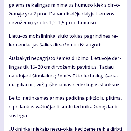
ga­lams rei­ka­lin­gas mi­ni­ma­lus hu­mu­so kie­kis dir­vo­
že­my­je yra 2 proc. Da­bar di­de­lė­je da­ly­je Lie­tu­vos
dir­vo­že­mių yra tik 1,2–1,5 proc. hu­mu­so.
Lie­tu­vos moks­li­nin­kai siū­lo to­kias pa­grin­di­nes re­
ko­men­da­ci­jas ša­lies dir­vo­že­miui iš­sau­go­ti:
At­si­sa­ky­ti ne­pa­grįs­to že­mės dir­bi­mo. Lie­tu­vo­je der­
lin­gas tik 15–20 cm dir­vo­že­mio pa­vir­šius. Ta­čiau
nau­do­jant šiuo­lai­ki­nę že­mės ūkio tech­ni­ką, iš­aria­
ma gi­liau ir į vir­šų iš­ke­lia­mas ne­der­lin­gas sluoks­nis.
Be to, ne­tin­ka­mas ari­mas pa­di­di­na pik­tžo­lių pli­ti­mą,
o po lau­kus va­ži­nė­jan­ti sun­ki tech­ni­ka že­mę dar ir
su­sle­gia.
„Ūki­nin­kai nie­kaip ne­su­vo­kia, kad že­mę rei­kia dirb­ti