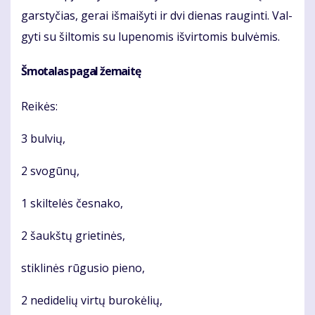
gars­ty­čias, ge­rai iš­mai­šy­ti ir dvi die­nas rau­gin­ti. Val­
gy­ti su šil­to­mis su lu­pe­no­mis iš­vir­to­mis bul­vė­mis.
Šmo­ta­las pa­gal že­mai­tę
Rei­kės:
3 bul­vių,
2 svo­gū­nų,
1 skil­te­lės čes­na­ko,
2 šaukš­tų grie­ti­nės,
stik­li­nės rū­gu­sio pie­no,
2 ne­di­de­lių vir­tų bu­ro­kė­lių,