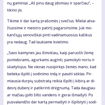
nų ga­mi­niai. „Aš pi­nu daug įdo­miau ir spar­čiau“, –
ti­ki­no jis.
Ti­ki­me ir dar kar­tą pra­šo­mės į sve­čius. Mie­lai at­va­
žiuo­si­me ir meist­ro pa­tir­tį pa­gar­sin­si­me. Juk mo­
kan­čių­jų se­no­viš­kai pin­ti va­di­na­muo­sius ka­ši­kus
yra ne­daug. Tad lau­kia­me kvie­ti­mo.
„Sa­vo kai­my­nes jau iš­mo­kiau, kaip pa­ruoš­ti že­mę
po­mi­do­rams, agur­kams au­gin­ti, pa­mo­ky­ti no­riu ir
skai­ty­to­jus. Ne vie­nas nu­si­pir­kęs že­mės ma­no, kad
be­lie­ka iš­pil­ti į so­di­ni­mo in­dą ir pa­sė­ti sėk­las. Pir­
miau­sia dur­pių sub­stra­tą rei­kia iš­pil­ti į ki­bi­rą ar di­
des­nį du­be­nį ir pa­tik­rin­ti drėg­nu­mą. Ta­da dau­giau
ar ma­žiau įpil­ti šil­to van­dens ir ge­rai iš­mai­šy­ti. Po
pus­va­lan­džio dar kar­tą per­mai­šy­ti ir iš­pils­ty­ti į so­di­