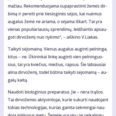
ma­žiau. Re­ko­men­duo­ja­ma su­pap­ras­tin­ti že­mės dir­
bi­mą ir per­ei­ti prie tie­sio­gi­nės sė­jos, kai nu­ė­mus
au­ga­lus že­mė ne aria­ma, o sė­ja­ma iš­kart. Tai yra
vie­nas po­pu­lia­riau­sių spren­di­mų, lei­džian­tis ap­sau­
go­ti dir­vo­že­mį nuo ny­ki­mo“, – aiš­ki­no V.Lia­kas.
Tai­ky­ti sė­jo­mai­ną. Vie­nus au­ga­lus au­gin­ti pel­nin­ga,
ki­tus – ne. Ūki­nin­kai lin­kę au­gin­ti vien pel­nin­guo­
sius, tai yra kvie­čius, mie­žius, rap­sus. Šie la­biau­siai
ali­na dir­vo­že­mį, to­dėl bū­ti­na tai­ky­ti sė­jo­mai­ną – au­
ga­lų kai­tą.
Nau­do­ti bio­lo­gi­nius pre­pa­ra­tus. Jie – nė­ra trą­šos.
Tai dir­vo­že­mio ak­ty­vin­to­jai, ku­rie su­kur­ti nau­do­jant
to­kias tech­no­lo­gi­jas, ku­rias gam­ta sėk­min­gai nau­
do­ja mi­li­jo­nus me­tų. Že­mė­je yra vi­sų jai rei­ka­lin­gų