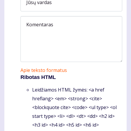
Jūsų vardas
Komentaras
Apie teksto formatus
Ribotas HTML
Leidžiamos HTML žymės: <a href
hreflang> <em> <strong> <cite>
<blockquote cite> <code> <ul type> <ol
start type> <li> <dl> <dt> <dd> <h2 id>
<h3 id> <h4 id> <h5 id> <h6 id>