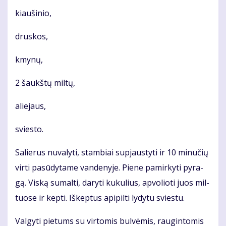
kiau­ši­nio,
drus­kos,
kmy­nų,
2 šaukš­tų mil­tų,
alie­jaus,
svies­to.
Sa­lie­rus nu­va­ly­ti, stam­biai su­pjaus­ty­ti ir 10 mi­nu­čių
vir­ti pa­sū­dy­ta­me van­de­ny­je. Pie­ne pa­mir­ky­ti py­ra­
gą. Vis­ką su­mal­ti, da­ry­ti ku­ku­lius, ap­vo­lio­ti juos mil­
tuo­se ir kep­ti. Iš­kep­tus api­pil­ti ly­dy­tu svies­tu.
Val­gy­ti pie­tums su vir­to­mis bul­vė­mis, rau­gin­to­mis