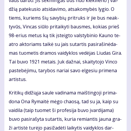
vaus dar­bo. Jis sėk­min­gas bus nuo kiek­vie­no į val­
džią pa­te­ku­sio at­si­da­vi­mo, at­sa­ko­my­bės ly­gio. O
tiems, ku­riems šių sa­vy­bių pri­truks ir jie bus ne­ak­
ty­vūs, Vin­cas siū­lo pri­tai­ky­ti baus­mes, ko­kias prieš
98-erius me­tus ką tik įsteig­to vals­ty­bi­nio Kau­no te­
at­ro ak­to­riams tai­kė su jais su­tar­tis pa­si­ra­ši­nė­da­
mas tuo­me­tis dra­mos vai­dyk­los ve­dė­jas Liu­das Gi­ra.
Tai bu­vo 1921 me­tais. Juk daž­nai, skai­ty­to­jo Vin­co
pa­ste­bė­ji­mu, ta­ry­bos na­riai sa­vo el­ge­siu pri­me­na
artistus.
Kri­ti­kų di­dži­ą­ja sau­le va­di­na­ma maiš­tin­go­ji pri­ma­
do­na Ona Ry­mai­tė mė­go cha­o­są, tad su ja, kaip su
vai­di­la (taip tuo­met ši pro­fe­si­ja bu­vo įvar­di­ja­ma)
bu­vo pa­si­ra­šy­ta su­tar­tis, ku­ria re­mian­tis jau­na gra­
ži ar­tis­tė tu­rė­jo pa­si­ža­dė­ti lai­ky­tis vai­dyk­los dar­