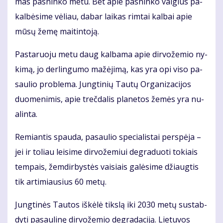
mas pas­nin­ko me­tu. Bet apie pas­nin­ko val­gius pa­
kal­bė­si­me vė­liau, da­bar lai­kas rim­tai kal­bai apie
mū­sų že­mę mai­tin­to­ją.
Pas­ta­ruo­ju me­tu daug kal­ba­ma apie dir­vo­že­mio ny­
ki­mą, jo der­lin­gu­mo ma­žė­ji­mą, kas yra opi vi­so pa­
sau­lio pro­ble­ma. Jung­ti­nių Tau­tų Or­ga­ni­za­ci­jos
duo­me­ni­mis, apie treč­da­lis pla­ne­tos že­mės yra nu­
a­lin­ta.
Re­mian­tis spau­da, pa­sau­lio spe­cia­lis­tai per­spė­ja –
jei ir to­liau lei­si­me dir­vo­že­miui de­gra­duo­ti to­kiais
tem­pais, žem­dir­bys­tės vai­siais ga­lė­si­me džiaug­tis
tik ar­ti­miau­sius 60 me­tų.
Jung­ti­nės Tau­tos iš­kė­lė tiks­lą iki 2030 me­tų su­stab­
dy­ti pa­sau­li­nę dir­vo­že­mio de­gra­da­ci­ją. Lie­tu­vos