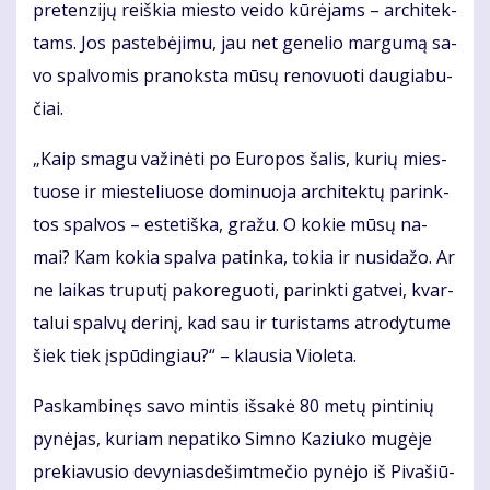
pre­ten­zi­jų reiš­kia mies­to vei­do kū­rė­jams – ar­chi­tek­
tams. Jos pa­ste­bė­ji­mu, jau net ge­ne­lio mar­gu­mą sa­
vo spal­vo­mis pra­noks­ta mū­sų re­no­vuo­ti dau­gia­bu­
čiai.
„Kaip sma­gu va­ži­nė­ti po Eu­ro­pos ša­lis, ku­rių mies­
tuo­se ir mies­te­liuo­se do­mi­nuo­ja ar­chi­tek­tų pa­rink­
tos spal­vos – es­te­tiš­ka, gra­žu. O ko­kie mū­sų na­
mai? Kam ko­kia spal­va pa­tin­ka, to­kia ir nu­si­da­žo. Ar
ne lai­kas tru­pu­tį pa­ko­re­guo­ti, pa­rink­ti gat­vei, kvar­
ta­lui spal­vų de­ri­nį, kad sau ir tu­ris­tams at­ro­dy­tu­me
šiek tiek įspū­din­giau?“ – klau­sia Vio­le­ta.
Pa­skam­bi­nęs sa­vo min­tis iš­sa­kė 80 me­tų pin­ti­nių
py­nė­jas, ku­riam ne­pa­ti­ko Sim­no Ka­ziu­ko mu­gė­je
pre­kia­vu­sio de­vy­nias­de­šimt­me­čio py­nė­jo iš Pi­va­šiū­