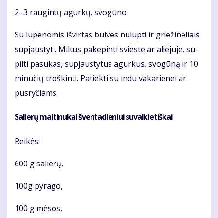
2–3 rau­gin­tų agur­kų, svo­gū­no.
Su lu­pe­no­mis iš­vir­tas bul­ves nu­lup­ti ir grie­ži­nė­liais
su­pjaus­ty­ti. Mil­tus pa­ke­pin­ti svies­te ar alie­ju­je, su­
pil­ti pa­su­kas, su­pjaus­ty­tus agur­kus, svo­gū­ną ir 10
mi­nu­čių troš­kin­ti. Pa­tiek­ti su in­du va­ka­rie­nei ar
pus­ry­čiams.
Sa­lie­rų mal­ti­nu­kai šven­ta­die­niui su­val­kie­tiš­kai
Rei­kės:
600 g sa­lie­rų,
100g py­ra­go,
100 g mė­sos,