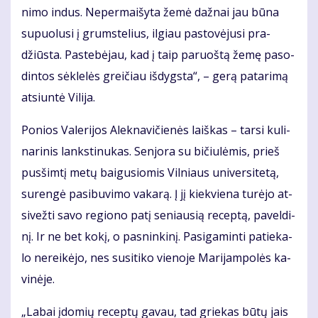
ni­mo in­dus. Ne­per­mai­šy­ta že­mė daž­nai jau bū­na
su­puo­lu­si į grums­te­lius, il­giau pa­sto­vė­ju­si pra­
džiūs­ta. Pa­ste­bė­jau, kad į taip pa­ruoš­tą že­mę pa­so­
din­tos sėk­le­lės grei­čiau iš­dygs­ta“, – ge­rą pa­ta­ri­mą
at­siun­tė Vi­li­ja.
Po­nios Va­le­ri­jos Alek­na­vi­čie­nės laiš­kas – tar­si ku­li­
na­ri­nis lanks­ti­nu­kas. Sen­jo­ra su bi­čiu­lė­mis, prieš
pus­šim­tį me­tų bai­gu­sio­mis Vil­niaus uni­ver­si­te­tą,
su­ren­gė pa­si­bu­vi­mo va­ka­rą. Į jį kiek­vie­na tu­rė­jo at­
si­vež­ti sa­vo re­gio­no pa­tį se­niau­sią re­cep­tą, pa­vel­di­
nį. Ir ne bet ko­kį, o pas­nin­ki­nį. Pa­si­ga­min­ti pa­tie­ka­
lo ne­rei­kė­jo, nes su­si­ti­ko vie­no­je Ma­ri­jam­po­lės ka­
vi­nė­je.
„La­bai įdo­mių re­cep­tų ga­vau, tad grie­kas bū­tų jais