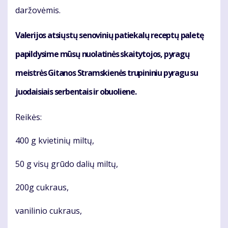
dar­žo­vė­mis.
Va­le­ri­jos at­siųs­tų se­no­vi­nių pa­tie­ka­lų re­cep­tų pa­le­tę
pa­pil­dy­si­me mū­sų nuo­la­ti­nės skai­ty­to­jos, py­ra­gų
meist­rės Gi­ta­nos Strams­kie­nės tru­pi­ni­niu py­ra­gu su
juo­dai­siais ser­ben­tais ir obuo­lie­ne.
Rei­kės:
400 g kvie­ti­nių mil­tų,
50 g vi­sų grū­do da­lių mil­tų,
200g cuk­raus,
va­ni­li­nio cuk­raus,