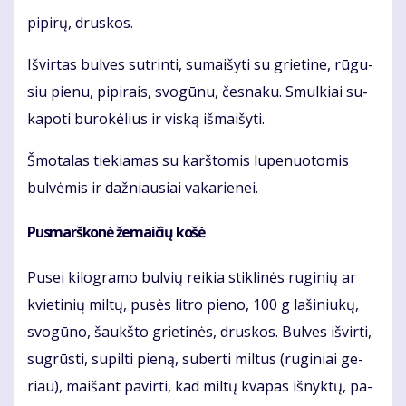
pi­pi­rų, drus­kos.
Iš­vir­tas bul­ves su­trin­ti, su­mai­šy­ti su grie­ti­ne, rū­gu­
siu pie­nu, pi­pi­rais, svo­gū­nu, čes­na­ku. Smul­kiai su­
ka­po­ti bu­ro­kė­lius ir vis­ką iš­mai­šy­ti.
Šmo­ta­las tie­kia­mas su karš­to­mis lu­pe­nuo­to­mis
bul­vė­mis ir daž­niau­siai va­ka­rie­nei.
Pus­marš­ko­nė že­mai­čių ko­šė
Pu­sei ki­log­ra­mo bul­vių rei­kia stik­li­nės ru­gi­nių ar
kvie­ti­nių mil­tų, pu­sės lit­ro pie­no, 100 g la­ši­niu­kų,
svo­gū­no, šaukš­to grie­ti­nės, drus­kos. Bul­ves iš­vir­ti,
su­grūs­ti, su­pil­ti pie­ną, su­ber­ti mil­tus (ru­gi­niai ge­
riau), mai­šant pa­vir­ti, kad mil­tų kva­pas iš­nyk­tų, pa­