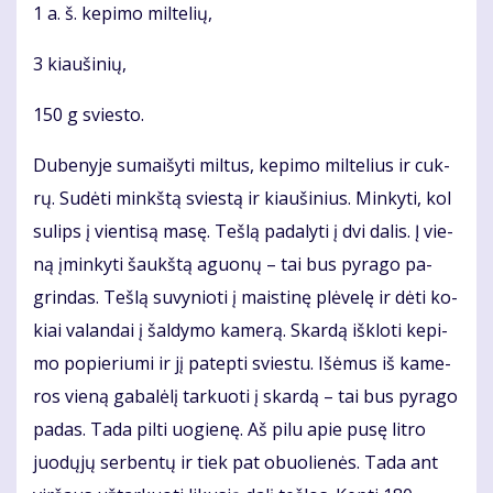
1 a. š. ke­pi­mo mil­te­lių,
3 kiau­ši­nių,
150 g svies­to.
Du­be­ny­je su­mai­šy­ti mil­tus, ke­pi­mo mil­te­lius ir cuk­
rų. Su­dė­ti minkš­tą svies­tą ir kiau­ši­nius. Min­ky­ti, kol
su­lips į vien­ti­są ma­sę. Teš­lą pa­da­ly­ti į dvi da­lis. Į vie­
ną įmin­ky­ti šaukš­tą aguo­nų – tai bus py­ra­go pa­
grin­das. Teš­lą su­vy­nio­ti į mais­ti­nę plė­ve­lę ir dė­ti ko­
kiai va­lan­dai į šal­dy­mo ka­me­rą. Skar­dą iš­klo­ti ke­pi­
mo po­pie­riu­mi ir jį pa­tep­ti svies­tu. Iš­ėmus iš ka­me­
ros vie­ną ga­ba­lė­lį tar­kuo­ti į skar­dą – tai bus py­ra­go
pa­das. Ta­da pil­ti uo­gie­nę. Aš pi­lu apie pu­sę lit­ro
juo­dų­jų ser­ben­tų ir tiek pat obuo­lie­nės. Ta­da ant