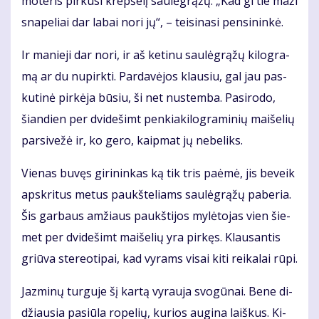
mo­te­ris pir­ku­si krep­še­lį sau­lė­grąžų. „Kad gi tie ma­ži
sna­pe­liai dar la­bai no­ri jų“, – tei­si­na­si pen­si­nin­kė.
Ir ma­nie­ji dar no­ri, ir aš ke­ti­nu sau­lė­grąžų ki­log­ra­
mą ar du nu­pirk­ti. Par­da­vė­jos klau­siu, gal jau pas­
ku­ti­nė pir­kė­ja bū­siu, ši net nu­stem­ba. Pa­si­ro­do,
šian­dien per dvi­de­šimt pen­kia­ki­log­ra­mi­nių mai­še­lių
par­si­ve­žė ir, ko ge­ro, kaip­mat jų ne­be­liks.
Vie­nas bu­vęs gi­ri­nin­kas ką tik tris pa­ė­mė, jis be­veik
ap­skri­tus me­tus paukš­te­liams sau­lė­grąžų pa­be­ria.
Šis gar­baus am­žiaus paukš­ti­jos my­lė­to­jas vien šie­
met per dvi­de­šimt mai­še­lių yra pir­kęs. Klau­san­tis
griū­va ste­re­o­ti­pai, kad vy­rams vi­sai ki­ti rei­ka­lai rū­pi.
Jaz­mi­nų tur­gu­je šį kar­tą vy­rau­ja svo­gū­nai. Be­ne di­
džiau­sia pa­siū­la ro­pe­lių, ku­rios au­gi­na laiš­kus. Ki­