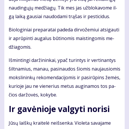
nau­din­gų­jų me­džia­gų. Tik mes jas už­blo­ka­vo­me il­
gą lai­ką gau­siai nau­do­da­mi trą­šas ir pes­ti­ci­dus.
Bio­lo­gi­niai pre­pa­ra­tai pa­de­da dir­vo­že­miui at­si­gau­ti
ir ap­rū­pin­ti au­ga­lus bū­ti­no­mis mais­tin­go­mis me­
džia­go­mis.
Iš­min­tin­gi dar­ži­nin­kai, ypač tu­rin­tys ir ver­ti­nan­tys
šilt­na­mius, ma­nau, pa­si­nau­dos šio­mis nau­jau­sio­mis
moks­li­nin­kų re­ko­men­da­ci­jo­mis ir pa­si­rū­pins že­mės,
ku­rio­je jau ne vie­ne­rius me­tus au­gi­na­mos tos pa­
čios dar­žo­vės, ko­ky­be.
Ir ga­vė­nio­je val­gy­ti no­ri­si
Jū­sų laiš­kų krai­te­lė ne­iš­sen­ka. Vio­le­ta sa­va­ja­me