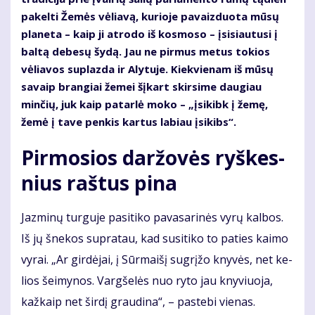
pakelti Žemės vėliavą, kurioje pavaizduota mūsų
planeta – kaip ji atrodo iš kosmoso – įsisiautusi į
baltą debesų šydą. Jau ne pirmus metus tokios
vėliavos suplazda ir Alytuje. Kiekvienam iš mūsų
savaip brangiai žemei šįkart skirsime daugiau
minčių, juk kaip patarlė moko – „įsikibk į žemę,
žemė į tave penkis kartus labiau įsikibs“.
Pir­mo­sios dar­žo­vės ryš­kes­
nius raš­tus pi­na
Jaz­mi­nų tur­gu­je pa­si­ti­ko pa­va­sa­ri­nės vy­rų kal­bos.
Iš jų šne­kos su­pra­tau, kad su­si­ti­ko to pa­ties kai­mo
vy­rai. „Ar gir­dė­jai, į Sūr­mai­šį su­grį­žo kny­vės, net ke­
lios šei­my­nos. Varg­še­lės nuo ry­to jau kny­viuo­ja,
kaž­kaip net šir­dį grau­di­na“, – pa­ste­bi vie­nas.