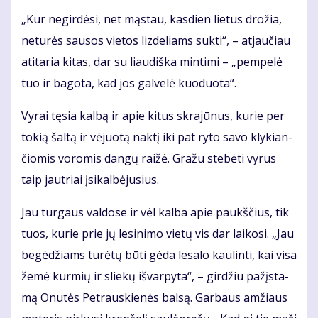
„Kur ne­gir­dė­si, net mąs­tau, kas­dien lie­tus dro­žia,
ne­tu­rės sau­sos vie­tos liz­de­liams suk­ti“, – at­jau­čiau
ati­ta­ria ki­tas, dar su liau­diš­ka min­ti­mi – „pem­pe­lė
tuo ir ba­go­ta, kad jos gal­ve­lė kuo­duo­ta“.
Vy­rai tę­sia kal­bą ir apie ki­tus skra­jū­nus, ku­rie per
to­kią šal­tą ir vė­juo­tą nak­tį iki pat ry­to sa­vo kly­kian­
čio­mis vo­ro­mis dan­gų rai­žė. Gra­žu ste­bė­ti vy­rus
taip jaut­riai įsi­kal­bė­ju­sius.
Jau tur­gaus val­do­se ir vėl kal­ba apie paukš­čius, tik
tuos, ku­rie prie jų le­si­ni­mo vie­tų vis dar lai­ko­si. „Jau
be­gė­džiams tu­rė­tų bū­ti gė­da le­sa­lo kau­lin­ti, kai vi­sa
že­mė kur­mių ir slie­kų iš­var­py­ta“, – gir­džiu pa­žįs­ta­
mą Onu­tės Pet­raus­kie­nės bal­są. Gar­baus am­žiaus