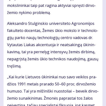
moks­li­nin­kai taip pat ra­gi­na ak­ty­viai spręs­ti dir­vo­
že­mio ny­ki­mo pro­ble­mą.
Alek­san­dro Stul­gins­kio uni­ver­si­te­to Ag­ro­no­mi­jos
fa­kul­te­to do­cen­tas, Že­mės ūkio moks­lo ir tech­no­lo­
gi­jų par­ko nau­jų tech­no­lo­gi­jų cen­tro va­do­vas dr.
Vy­tau­tas Lia­kas ak­cen­tuo­ja ir ne­at­sa­kin­gą ūki­nin­
ka­vi­mą, tai yra per­ne­lyg in­ten­sy­vų že­mės dir­bi­mą,
ne­pa­grįs­tą že­mės ūkio tech­ni­kos nau­do­ji­mą, gau­sų
trę­ši­mą.
„Kai ku­rie Lie­tu­vos ūki­nin­kai nuo sa­vo veik­los pra­
džios 1991 me­tais pra­ra­do 50–60 proc. dir­vo­že­mio
hu­mu­so. Tai yra mil­ži­niš­ki nuos­to­liai – be­veik dir­vo­
že­mio su­nai­ki­ni­mas. Žmo­nės pa­pras­tai tos ža­los
ne­įver­ti­na, ta­čiau spe­cia­lis­tai fik­suo­ja, jog kas­met