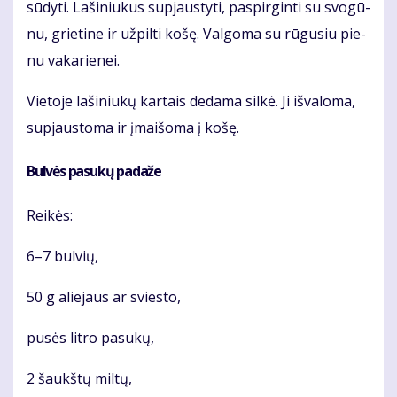
sū­dy­ti. La­ši­niu­kus su­pjaus­ty­ti, pa­spir­gin­ti su svo­gū­
nu, grie­ti­ne ir už­pil­ti ko­šę. Val­go­ma su rū­gu­siu pie­
nu va­ka­rie­nei.
Vie­to­je la­ši­niu­kų kar­tais de­da­ma sil­kė. Ji iš­va­lo­ma,
su­pjaus­to­ma ir įmai­šo­ma į ko­šę.
Bul­vės pa­su­kų pa­da­že
Rei­kės:
6–7 bul­vių,
50 g alie­jaus ar svies­to,
pu­sės lit­ro pa­su­kų,
2 šaukš­tų mil­tų,