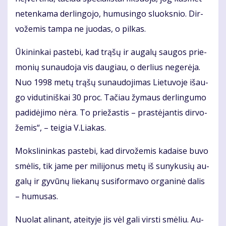
ne­ten­ka­ma der­lin­go­jo, hu­mu­sin­go sluoks­nio. Dir­
vo­že­mis tam­pa ne juo­das, o pil­kas.
Ūki­nin­kai pa­ste­bi, kad trą­šų ir au­ga­lų sau­gos prie­
mo­nių su­nau­do­ja vis dau­giau, o der­lius ne­ge­rė­ja.
Nuo 1998 me­tų trą­šų su­nau­do­ji­mas Lie­tu­vo­je iš­au­
go vi­du­ti­niš­kai 30 proc. Ta­čiau žy­maus der­lin­gu­mo
pa­di­dė­ji­mo nė­ra. To prie­žas­tis – pra­stė­jan­tis dir­vo­
že­mis“, – tei­gia V.Lia­kas.
Moks­li­nin­kas pa­ste­bi, kad dir­vo­že­mis ka­dai­se bu­vo
smė­lis, tik ja­me per mi­li­jo­nus me­tų iš su­ny­ku­sių au­
ga­lų ir gy­vū­nų lie­ka­nų su­si­for­ma­vo or­ga­ni­nė da­lis
– hu­mu­sas.
Nuo­lat ali­nant, at­ei­ty­je jis vėl ga­li virs­ti smė­liu. Au­