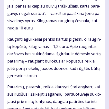
jais, pa­na­šiai kaip su bul­vių traš­ku­čiais, kar­tą pa­ra­
ga­vęs ne­ga­li su­sto­ti“, – vaiz­džiai pa­aiš­ki­na Jo­nu pa­
si­va­di­nęs vy­ras. Ki­log­ra­mas rau­gin­tų čes­na­kų kai­
nuo­ja 10 eu­rų.
Rau­gin­ti agur­kė­liai pen­kis kar­tus pi­ges­ni, o rau­gin­
tų ko­pūs­tų ki­log­ra­mas – 1,2 eu­ro. Apie rau­gin­tas
dar­žo­ves be­si­su­ki­nė­da­ma iš­gir­dau ir dė­me­sio ver­tą
pa­ta­ri­mą – rau­giant bu­ro­kus ar ko­pūs­tus rei­kia
įdė­ti po­rą rie­ke­lių juo­dos duo­nos, kad rūgš­tis bū­tų
ge­res­nio sko­nio.
Pa­ta­ri­mų, pa­tar­siu, rei­kia klau­sy­ti. Štai aną­kart, kai
su­si­ruo­šu­si iš­si­kep­ti ža­ga­rė­lių, par­duo­tu­vė­je su­kio­
jau­si prie mil­tų len­ty­nos, dau­giau pa­tir­ties tu­rin­ti
mo­te­ris ėmė pa­ta­ri­nė­ti, kad spel­tos mil­tų bū­tent