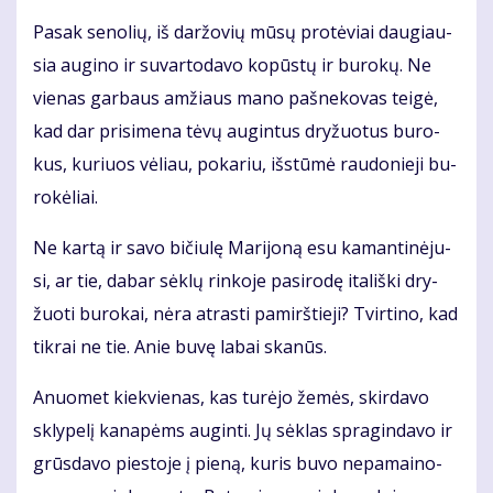
Pa­sak se­no­lių, iš dar­žo­vių mū­sų pro­tė­viai dau­giau­
sia au­gi­no ir su­var­to­da­vo ko­pūs­tų ir bu­ro­kų. Ne
vie­nas gar­baus am­žiaus ma­no pa­šne­ko­vas tei­gė,
kad dar pri­si­me­na tė­vų au­gin­tus dry­žuo­tus bu­ro­
kus, ku­riuos vė­liau, po­ka­riu, iš­stū­mė rau­do­nie­ji bu­
ro­kė­liai.
Ne kar­tą ir sa­vo bi­čiu­lę Ma­ri­jo­ną esu ka­man­ti­nė­ju­
si, ar tie, da­bar sėk­lų rin­ko­je pa­si­ro­dę ita­liš­ki dry­
žuo­ti bu­ro­kai, nė­ra at­ras­ti pa­mirš­tie­ji? Tvir­ti­no, kad
tik­rai ne tie. Anie bu­vę la­bai ska­nūs.
Anuo­met kiek­vie­nas, kas tu­rė­jo že­mės, skir­da­vo
skly­pe­lį ka­na­pėms au­gin­ti. Jų sėk­las spra­gin­da­vo ir
grūs­da­vo pies­to­je į pie­ną, ku­ris bu­vo ne­pa­mai­no­