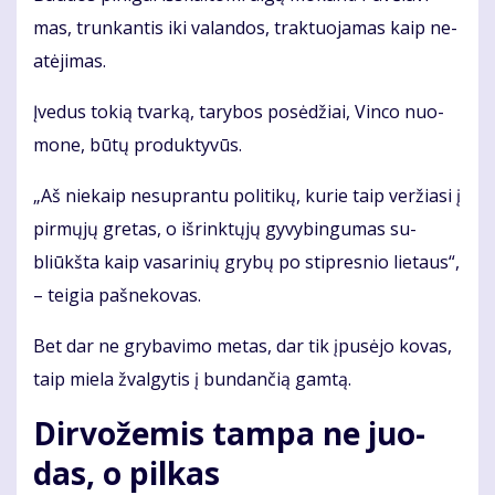
mas, trun­kan­tis iki va­lan­dos, trak­tuo­ja­mas kaip ne­
at­ėji­mas.
Įve­dus to­kią tvar­ką, ta­ry­bos po­sė­džiai, Vin­co nuo­
mo­ne, bū­tų pro­duk­ty­vūs.
„Aš nie­kaip ne­su­pran­tu po­li­ti­kų, ku­rie taip ver­žia­si į
pir­mų­jų gre­tas, o iš­rink­tų­jų gy­vy­bin­gu­mas su­
bliūkš­ta kaip va­sa­ri­nių gry­bų po stip­res­nio lie­taus“,
– tei­gia pa­šne­ko­vas.
Bet dar ne gry­ba­vi­mo me­tas, dar tik įpu­sė­jo ko­vas,
taip mie­la žval­gy­tis į bun­dan­čią gam­tą.
Dir­vo­že­mis tam­pa ne juo­
das, o pil­kas