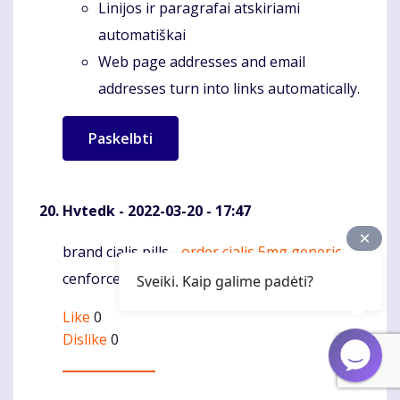
Linijos ir paragrafai atskiriami
automatiškai
Web page addresses and email
addresses turn into links automatically.
Hvtedk
- 2022-03-20 - 17:47
brand cialis pills -
order cialis 5mg generic
Komentaras
cenforce 100mg tablet
Sveiki. Kaip galime padėti?
Like
0
Dislike
0