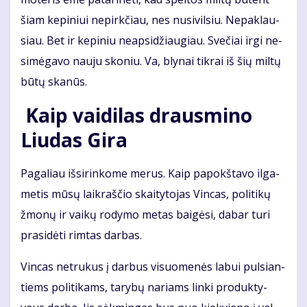
šiam ke­pi­niui ne­pirk­čiau, nes nu­si­vil­siu. Ne­pa­klau­
siau. Bet ir ke­pi­niu neap­si­džiau­giau. Sve­čiai ir­gi ne­
si­mė­ga­vo nau­ju sko­niu. Va, bly­nai tik­rai iš šių mil­tų
bū­tų ska­nūs.
Kaip vai­di­las draus­mi­no
Liu­das Gi­ra
Pa­ga­liau iš­si­rin­ko­me me­rus. Kaip pa­pokš­ta­vo il­ga­
me­tis mū­sų laik­raš­čio skai­ty­to­jas Vin­cas, po­li­ti­kų
žmo­nų ir vai­kų ro­dy­mo me­tas bai­gė­si, da­bar tu­ri
pra­si­dė­ti rim­tas dar­bas.
Vin­cas ne­tru­kus į dar­bus vi­suo­me­nės la­bui pul­sian­
tiems po­li­ti­kams, ta­ry­bų na­riams lin­ki pro­duk­ty­