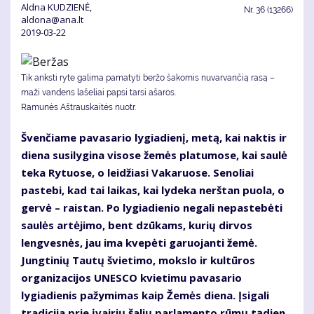
Aldna KUDZIENĖ,
Nr.
36 (13266)
aldona@ana.lt
2019-03-22
Tik anksti ryte galima pamatyti beržo šakomis nuvarvančią rasą –
maži vandens lašeliai papsi tarsi ašaros.
Ramunės Aštrauskaitės nuotr.
Švenčiame pavasario lygiadienį, metą, kai naktis ir
diena susilygina visose žemės platumose, kai saulė
teka Rytuose, o leidžiasi Vakaruose. Senoliai
pastebi, kad tai laikas, kai lydeka nerštan puola, o
gervė – raistan. Po lygiadienio negali nepastebėti
saulės artėjimo, bent dzūkams, kurių dirvos
lengvesnės, jau ima kvepėti garuojanti žemė.
Jungtinių Tautų švietimo, mokslo ir kultūros
organizacijos UNESCO kvietimu pavasario
lygiadienis pažymimas kaip Žemės diena. Įsigali
tradicija prie įvairių šalių parlamento rūmų tądien