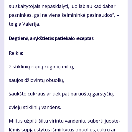
su skai­ty­to­jais ne­pa­si­da­ly­ti, juo la­biau kad da­bar
pas­nin­kas, gal ne vie­na šei­mi­nin­kė pa­si­nau­dos“, –
tei­gia Va­le­ri­ja.
Deg­tie­nė, anykš­tie­tės pa­tie­ka­lo re­cep­tas
Rei­kia:
2 stik­li­nių ru­pių ru­gi­nių mil­tų,
sau­jos džio­vin­tų obuo­lių,
šaukš­to cuk­raus ar tiek pat pa­ruoš­tų gars­ty­čių,
dvie­jų stik­li­nių van­dens.
Mil­tus už­pil­ti šil­tu vi­rin­tu van­de­niu, su­ber­ti juos­te­
lė­mis su­pjaus­ty­tus iš­mir­ky­tus obuo­lius, cuk­rų ar