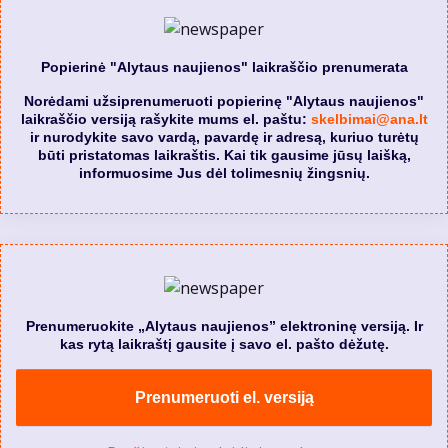
Popierinė "Alytaus naujienos" laikraščio prenumerata
Norėdami užsiprenumeruoti popierinę "Alytaus naujienos"
laikraščio versiją rašykite mums el. paštu:
skelbimai@ana.lt
ir nurodykite savo vardą, pavardę ir adresą, kuriuo turėtų
būti pristatomas laikraštis. Kai tik gausime jūsų laišką,
informuosime Jus dėl tolimesnių žingsnių.
Prenumeruokite „Alytaus naujienos” elektroninę versiją. Ir
kas rytą laikraštį gausite į savo el. pašto dėžutę.
Prenumeruoti el. versiją