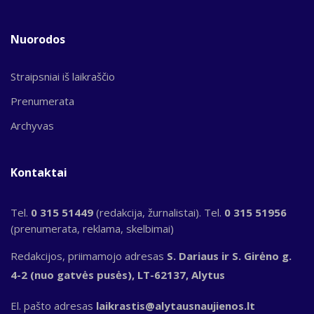
Nuorodos
Straipsniai iš laikraščio
Prenumerata
Archyvas
Kontaktai
Tel.
0 315 51449
(redakcija, žurnalistai). Tel.
0 315 51956
(prenumerata, reklama, skelbimai)
Redakcijos, priimamojo adresas
S. Dariaus ir S. Girėno g.
4-2 (nuo gatvės pusės), LT-62137, Alytus
El. pašto adresas
laikrastis@alytausnaujienos.lt