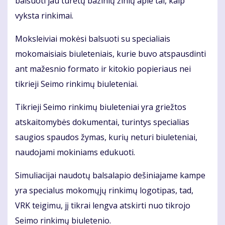
balsuoti jau turėtų bazinių žinių apie tai, kaip
vyksta rinkimai.
Moksleiviai mokėsi balsuoti su specialiais
mokomaisiais biuleteniais, kurie buvo atspausdinti
ant mažesnio formato ir kitokio popieriaus nei
tikrieji Seimo rinkimų biuleteniai.
Tikrieji Seimo rinkimų biuleteniai yra griežtos
atskaitomybės dokumentai, turintys specialias
saugios spaudos žymas, kurių neturi biuleteniai,
naudojami mokiniams edukuoti.
Simuliacijai naudotų balsalapio dešiniajame kampe
yra specialus mokomųjų rinkimų logotipas, tad,
VRK teigimu, jį tikrai lengva atskirti nuo tikrojo
Seimo rinkimų biuletenio.