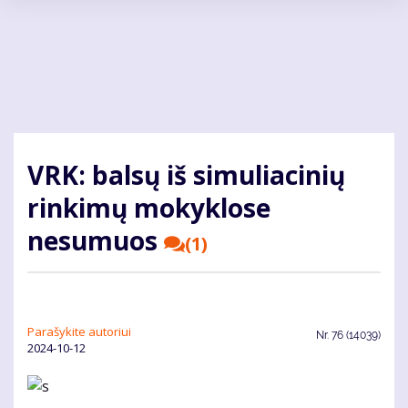
Pereiti
į
pagrindinį
turinį
VRK: balsų iš simuliacinių
rinkimų mokyklose
nesumuos
(1)
Parašykite autoriui
Nr.
76 (14039)
2024-10-12