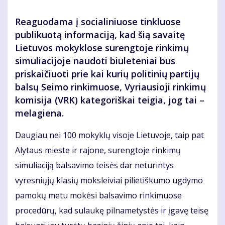
Reaguodama į socialiniuose tinkluose
publikuotą informaciją, kad šią savaitę
Lietuvos mokyklose surengtoje rinkimų
simuliacijoje naudoti biuleteniai bus
priskaičiuoti prie kai kurių politinių partijų
balsų Seimo rinkimuose,
Vyriausioji rinkimų 
komisija (VRK) 
kategoriškai teigia, jog tai –
melagiena.
Daugiau nei 100 mokyklų visoje Lietuvoje, taip pat
Alytaus mieste ir rajone, surengtoje rinkimų
simuliaciją balsavimo teisės dar neturintys
vyresniųjų klasių moksleiviai pilietiškumo ugdymo
pamokų metu mokėsi balsavimo rinkimuose
procedūrų, kad sulaukę pilnametystės ir įgavę teisę