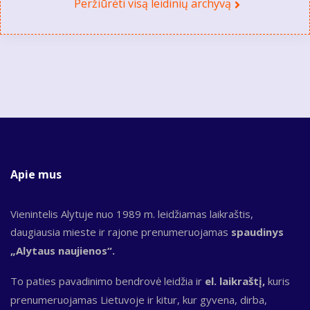
Peržiūrėti visą leidinių archyvą
Apie mus
Vienintelis Alytuje nuo 1989 m. leidžiamas laikraštis,
daugiausia mieste ir rajone prenumeruojamas
spaudinys
„Alytaus naujienos“.
To paties pavadinimo bendrovė leidžia ir
el. laikraštį,
kuris
prenumeruojamas Lietuvoje ir kitur, kur gyvena, dirba,