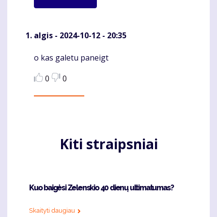
algis
- 2024-10-12 - 20:35
o kas galetu paneigt
Komentaras
0
0
Kiti straipsniai
Kuo baigėsi Zelenskio 40 dienų ultimatumas?
Skaityti daugiau