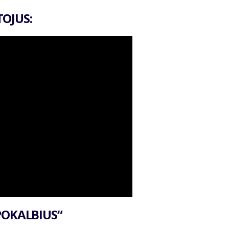
OJUS:
POKALBIUS“