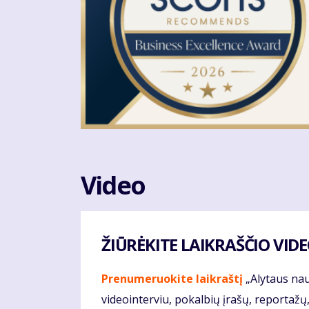
Video
ŽIŪRĖKITE LAIKRAŠČIO VI
Prenumeruokite laikraštį
„Alytaus nau
videointerviu, pokalbių įrašų, reportažų, 