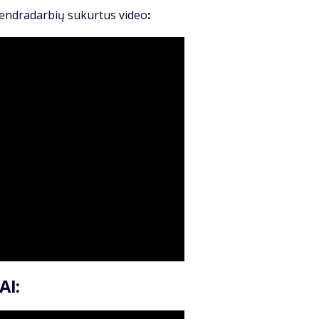
 bendradarbių sukurtus video
:
AI: