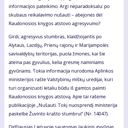
informacijos pateikimo. Argi neparadoksalu: po
skubaus reikalavimo nušauti – abejonės dėl
Raudonosios knygos atstovo agresyvumo?
Girdi, agresyvus stumbras, klaidžiojantis po
Alytaus, Lazdijų, Prienų rajonų ir Marijampolės
savivaldybių teritorijas, puola žmones, kai šie
ateina pas gyvulius, kelia grėsmę naminiams
gyvūnams. Tokia informacija nurodoma Aplinkos
ministerijos rašte Valstybinių miškų urėdijai, kuri
turi organizuoti letaliu būdu iš gamtos paimti
Raudonosios knygos atstovą. Apie tai rašėme
publikacijoje „Nušauti. Tokį nuosprendį ministerija
paskelbė Žuvinto krašto stumbrui“ (Nr. 14047).
Didžiausias Lietuvoje saugomas laukinis gyvūnas