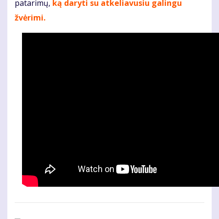
patarimų,
ką daryti su atkeliavusiu galingu
žvėrimi.