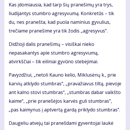
Kas įdomiausia, kad tarp šių pranešimų yra trys,
liudijantys stumbro agresyvumą. Konkretūs – tik
du, nes pranešta, kad puola naminius gyvulius,
trečiame pranešime yra tik žodis „agresyvus“.
Didžioji dalis pranešimų – visiškai nieko
nepasakantys apie stumbro agresyvumą,
atvirkščiai – tik eiliniai gyvūno stebėjimai.
Pavyzdžiui, „netoli Kauno kelio, Miklusėnų k., prie
karvių atklydo stumbras“, „pravažiavus tiltą, pievoje
ant kalno stovi stumbras“, „stumbras dabar vaikšto
kaime“, „prie pranešėjos karvės guli stumbras“,
„pas kaimynus į aptvertą gardą priklydo stumbras“.
Daugeliu atvejų tai pranešdami gyventojai laukė