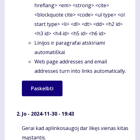
hreflang> <em> <strong> <cite>
<blockquote cite> <code> <ul type> <ol
start type> <li> <dl> <dt> <dd> <h2 id>
<h3 id> <h4 id> <h5 id> <h6 id>
Linijos ir paragrafai atskiriami
automatiškai
Web page addresses and email
addresses turn into links automatically.
Jo
- 2024-11-30 - 19:43
Gerai kad aplinkosaugoj dar likęs vienas kitas
Komentaras
mąstantis.