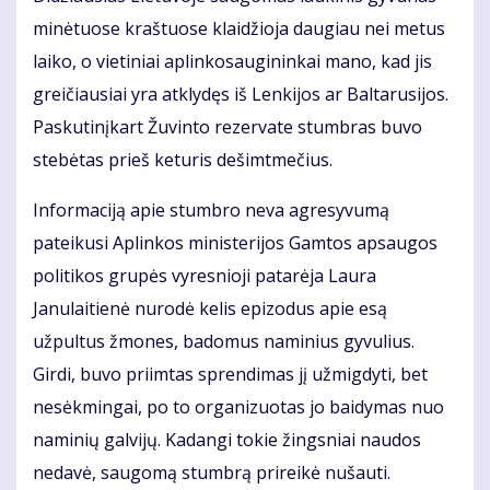
minėtuose kraštuose klaidžioja daugiau nei metus
laiko, o vietiniai aplinkosaugininkai mano, kad jis
greičiausiai yra atklydęs iš Lenkijos ar Baltarusijos.
Paskutinįkart Žuvinto rezervate stumbras buvo
stebėtas prieš keturis dešimtmečius.
Informaciją apie stumbro neva agresyvumą
pateikusi Aplinkos ministerijos Gamtos apsaugos
politikos grupės vyresnioji patarėja Laura
Janulaitienė nurodė kelis epizodus apie esą
užpultus žmones, badomus naminius gyvulius.
Girdi, buvo priimtas sprendimas jį užmigdyti, bet
nesėkmingai, po to organizuotas jo baidymas nuo
naminių galvijų. Kadangi tokie žingsniai naudos
nedavė, saugomą stumbrą prireikė nušauti.