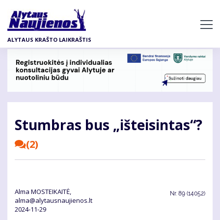
Pereiti
į
pagrindinį
ALYTAUS KRAŠTO LAIKRAŠTIS
turinį
Stumbras bus „išteisintas“?
(2)
Alma MOSTEIKAITĖ,
Nr.
89 (14052)
alma@alytausnaujienos.lt
2024-11-29