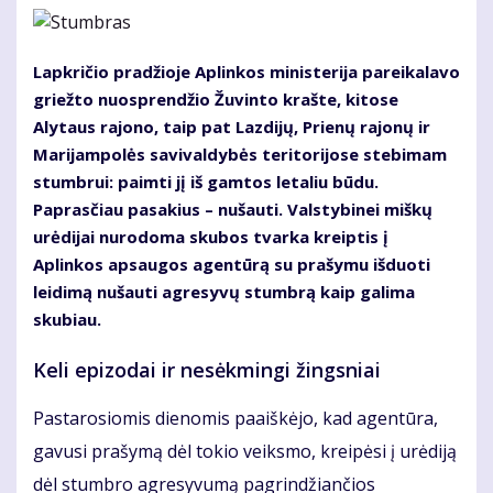
Lapkričio pradžioje Aplinkos ministerija pareikalavo
griežto nuosprendžio Žuvinto krašte, kitose
Alytaus rajono, taip pat Lazdijų, Prienų rajonų ir
Marijampolės savivaldybės teritorijose stebimam
stumbrui: paimti jį iš gamtos letaliu būdu.
Paprasčiau pasakius – nušauti. Valstybinei miškų
urėdijai nurodoma skubos tvarka kreiptis į
Aplinkos apsaugos agentūrą su prašymu išduoti
leidimą nušauti agresyvų stumbrą kaip galima
skubiau.
Keli epizodai ir nesėkmingi žingsniai
Pastarosiomis dienomis paaiškėjo, kad agentūra,
gavusi prašymą dėl tokio veiksmo, kreipėsi į urėdiją
dėl stumbro agresyvumą pagrindžiančios