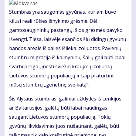
Stumbras yra saugomas gyvūnas, kuriam buvo
kilusi reali rūšies išnykimo grėsmė. Dėl
gamtosaugininkų pastangų, šios grėsmės pavyko
išvengti. Tiesa, laisvėje esančios šių didingų gyvūnų
bandos areale iš dalies išlieka izoliuotos. Pavienių
stumbrų migracija iš kaimyninių šalių gali būti labai
svarbi proga „įnešti šviežio kraujo“ į izoliuotą
Lietuvos stumbrų populiaciją ir taip praturtint
mūsų stumbrų „genetinę sveikatą“.
Šis Alytaus stumbras, galimai užklydęs iš Lenkijos
ar Baltarusijos, galėtų būti labai naudingas
saugant Lietuvos stumbrų populiaciją. Tokių
gyvūnų likvidavimas juos nušaunant, galėtų būti
taikomas tik kaip kraštutinė priemonė, pvz.