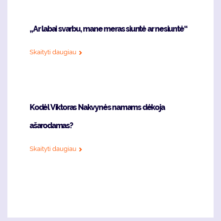
„Ar labai svarbu, mane meras siuntė ar nesiuntė“
Skaityti daugiau
Kodėl Viktoras Nakvynės namams dėkoja
ašarodamas?
Skaityti daugiau