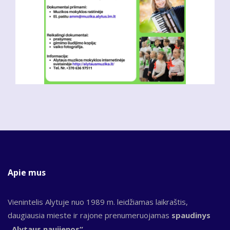
Apie mus
Vienintelis Alytuje nuo 1989 m. leidžiamas laikraštis,
daugiausia mieste ir rajone prenumeruojamas
spaudinys
„Alytaus naujienos“.