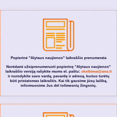
Popierinė "Alytaus naujienos" laikraščio prenumerata
Norėdami užsiprenumeruoti popierinę "Alytaus naujienos"
laikraščio versiją rašykite mums el. paštu:
skelbimai@ana.lt
ir nurodykite savo vardą, pavardę ir adresą, kuriuo turėtų
būti pristatomas laikraštis. Kai tik gausime jūsų laišką,
informuosime Jus dėl tolimesnių žingsnių.