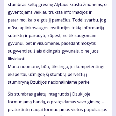
stumbras keltų grėsmę Alytaus krašto žmonėms, o
gyventojams veikiau trūksta informacijos ir
patarimo, kaip elgtis jį pamačius. Todėl svarbu, jog
mūsų aplinkosaugos institucijos tokią informaciją
suteiktų ir parodytų rūpestį ne tik saugomam
gyvūnui, bet ir visuomenei, padedant mokytis
sugyventi su šiais didingais gyvūnais, o ne juos
likviduoti.
Mano nuomone, būtų tikslinga, jei kompetentingi
ekspertai, užmigdę šį stumbrą pervežtų į
stumbryną Dzūkijos nacionaliniame parke.
Šis stumbras galėtų integruotis į Dzūkijoje
formuojamą bandą, o pratęsdamas savo giminę –
praturtintų naujai formuojamos vietos populiacijos