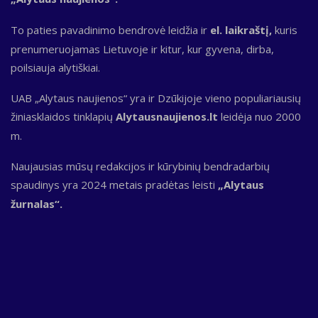
To paties pavadinimo bendrovė leidžia ir
el. laikraštį,
kuris
prenumeruojamas Lietuvoje ir kitur, kur gyvena, dirba,
poilsiauja alytiškiai.
UAB „Alytaus naujienos“ yra ir Dzūkijoje vieno populiariausių
žiniasklaidos tinklapių
Alytausnaujienos.lt
leidėja nuo 2000
m.
Naujausias mūsų redakcijos ir kūrybinių bendradarbių
spaudinys yra 2024 metais pradėtas leisti
„Alytaus
žurnalas“.