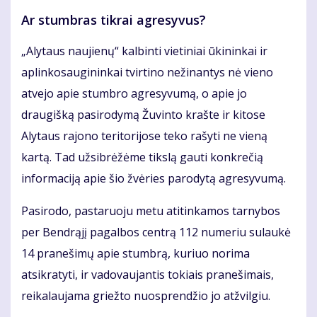
Ar stumbras tikrai agresyvus?
„Alytaus naujienų“ kalbinti vietiniai ūkininkai ir
aplinkosaugininkai tvirtino nežinantys nė vieno
atvejo apie stumbro agresyvumą, o apie jo
draugišką pasirodymą Žuvinto krašte ir kitose
Alytaus rajono teritorijose teko rašyti ne vieną
kartą. Tad užsibrėžėme tikslą gauti konkrečią
informaciją apie šio žvėries parodytą agresyvumą.
Pasirodo, pastaruoju metu atitinkamos tarnybos
per Bendrąjį pagalbos centrą 112 numeriu sulaukė
14 pranešimų apie stumbrą, kuriuo norima
atsikratyti, ir vadovaujantis tokiais pranešimais,
reikalaujama griežto nuosprendžio jo atžvilgiu.