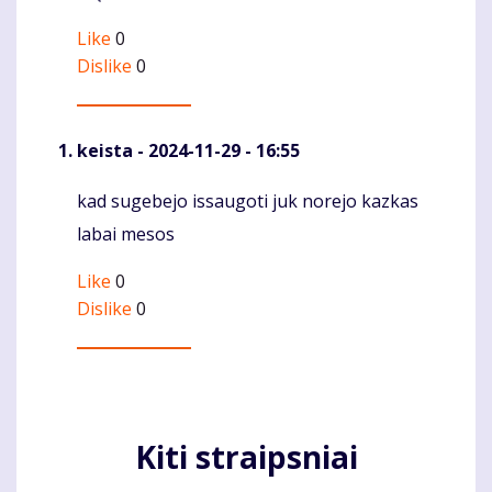
Like
0
Dislike
0
keista
- 2024-11-29 - 16:55
kad sugebejo issaugoti juk norejo kazkas
Komentaras
labai mesos
Like
0
Dislike
0
Kiti straipsniai