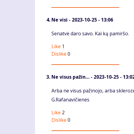
Ne visi
- 2023-10-25 - 13:06
Komentaras
Senatvė daro savo. Kai ką pamiršo.
Like
1
Dislike
0
Ne visus pažin…
- 2023-10-25 - 13:0
Komentaras
Arba ne visus pažinojo, arba skleroz
G.Rafanavičienės
Like
2
Dislike
0