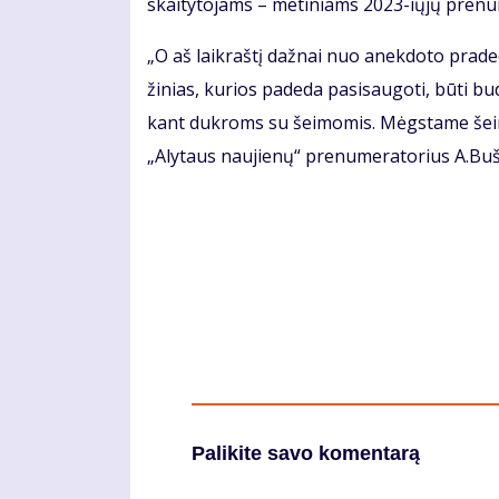
skai­ty­to­jams – me­ti­niams 2023-ių­jų pre­nu
„O aš laik­raš­tį daž­nai nuo anek­do­to pra­de­du 
ži­nias, ku­rios pa­de­da pa­si­sau­go­ti, bū­ti b
kant duk­roms su šei­mo­mis. Mėgs­ta­me šei­mos
„Aly­taus nau­jie­nų“ pre­nu­me­ra­to­rius A.Buš­
Palikite savo komentarą