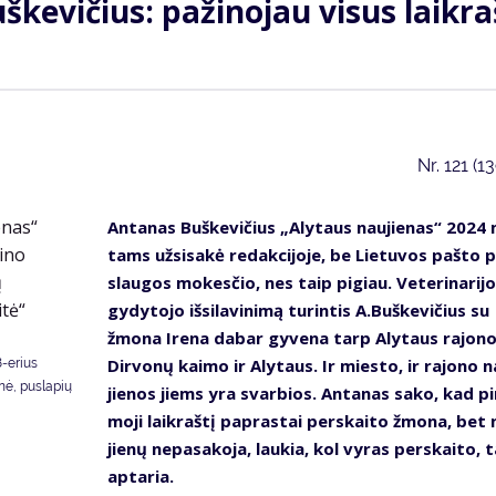
­ke­vi­čius: pa­ži­no­jau vi­sus laik­ra
Nr.
121 (1
An­ta­nas Buš­ke­vi­čius „Aly­taus nau­jie­nas“ 2024
tams už­si­sa­kė re­dak­ci­jo­je, be Lie­tu­vos pa­što 
slau­gos mo­kes­čio, nes taip pi­giau. Ve­te­ri­na­ri­j
gy­dy­to­jo iš­si­la­vi­ni­mą tu­rin­tis A.Buš­ke­vi­čius su
žmo­na Ire­na da­bar gy­ve­na tarp Aly­taus ra­jo­n
Dir­vo­nų kai­mo ir Aly­taus. Ir mies­to, ir ra­jo­no 
8-erius
nė, puslapių
jie­nos jiems yra svar­bios. An­ta­nas sa­ko, kad pi
mo­ji laik­raš­tį paprastai per­skai­to žmo­na, bet
jie­nų ne­pa­sa­ko­ja, lau­kia, kol vy­ras per­skai­to, 
ap­ta­ria.