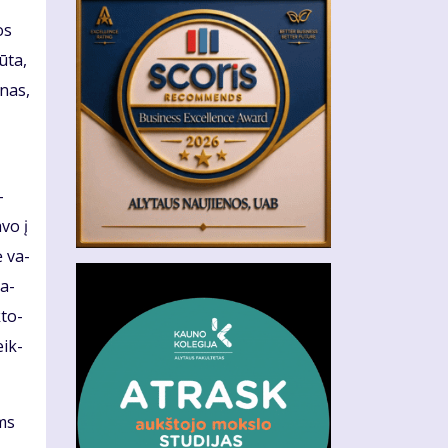
os
ū­ta,
­nas,
­
­vo į
ė va­
da­
­to­
eik­
ams