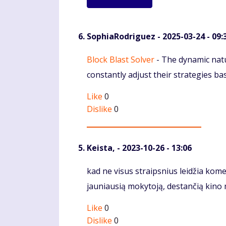
SophiaRodriguez
- 2025-03-24 - 09:
Komentaras
Block Blast Solver
- The dynamic natu
constantly adjust their strategies ba
Like
0
Dislike
0
Keista,
- 2023-10-26 - 13:06
Komentaras
kad ne visus straipsnius leidžia ko
jauniausią mokytoją, destančią kino 
Like
0
Dislike
0