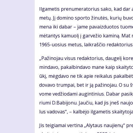
Il­ga­me­tis pre­nu­me­ra­to­rius sa­ko, kad dar a
me­tų. Jį do­mi­no spor­to ži­nu­tės, ku­rių bu­vo
me­na iki da­bar – ja­me pa­vaiz­duo­tos tuo­me­
mė­tan­tys ka­muo­lį į gar­ve­žio ka­mi­ną. Mat ri
1965-uo­sius me­tus, laik­raš­čio re­dak­to­rius
„Pa­ži­no­jau vi­sus re­dak­to­rius, dau­ge­lį ko­r
min­da­vo, pa­kal­bin­da­vo ma­ne kaip skai­ty­to
ūkį, mėg­da­vo ne tik apie rei­ka­lus pa­kal­bė­ti, 
do­va­vo trum­pai, bet ir ją pa­ži­no­jau. O su š
vo­me ve­džio­da­mi au­gin­ti­nius. Da­bar pa­si­k
riu­mi D.Ba­bi­jo­nu. Jau­čiu, kad jis įneš nau­jo
lus va­do­vas“, – kal­bė­jo il­ga­me­tis skai­ty­to­
Jis tei­gia­mai ver­ti­na „Aly­taus nau­jie­nų“ 