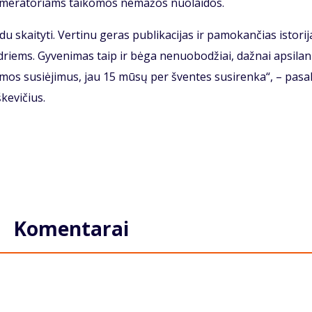
­me­ra­to­riams tai­ko­mos ne­ma­žos nuo­lai­dos.
skai­ty­ti. Ver­ti­nu ge­ras pub­li­ka­ci­jas ir pa­mo­kan­čias is­to­ri­j
ud­riems. Gy­ve­ni­mas taip ir bė­ga ne­nu­obo­džiai, daž­nai ap­si­lan
 su­si­ė­ji­mus, jau 15 mū­sų per šven­tes su­si­ren­ka“, – pa­sa­
ke­vi­čius.
Komentarai