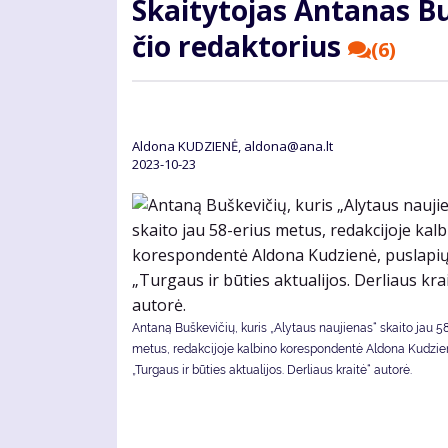
Skai­ty­to­jas An­ta­nas Buš
čio re­dak­to­rius
(6)
Aldona KUDZIENĖ, aldona@ana.lt
2023-10-23
Antaną Buškevičių, kuris „Alytaus naujienas“ skaito jau 5
metus, redakcijoje kalbino korespondentė Aldona Kudzie
„Turgaus ir būties aktualijos. Derliaus kraitė“ autorė.