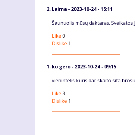
Laima
- 2023-10-24 - 15:11
Komentaras
Šaunuolis mūsų daktaras. Sveikatos J
Like
0
Dislike
1
ko gero
- 2023-10-24 - 09:15
Komentaras
vienintelis kuris dar skaito sita bro
Like
3
Dislike
1