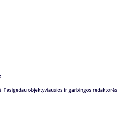
2
ė. Pasigedau objektyviausios ir garbingos redaktorės