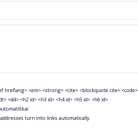
f hreflang> <em> <strong> <cite> <blockquote cite> <code>
<dt> <dd> <h2 id> <h3 id> <h4 id> <h5 id> <h6 id>
 automatiškai
ddresses turn into links automatically.