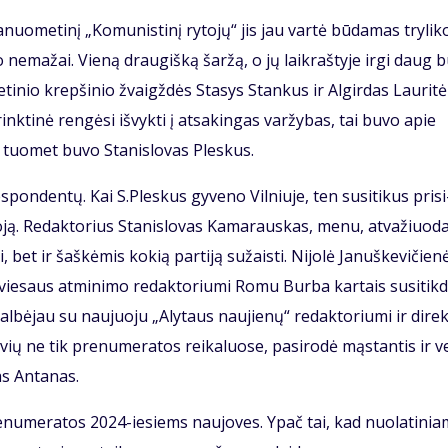
nuo­me­ti­nį „Ko­mu­nis­ti­nį ry­to­jų“ jis jau var­tė bū­da­mas try­li­k
 ne­ma­žai. Vie­ną drau­giš­ką šar­žą, o jų laik­raš­ty­je ir­gi daug b
ti­nio krep­ši­nio žvaigž­dės Sta­sys Stan­kus ir Al­gir­das Lau­ri­tė
nk­ti­nė ren­gė­si iš­vyk­ti į at­sa­kin­gas var­žy­bas, tai bu­vo apie
 tuo­met bu­vo Sta­nis­lo­vas Ples­kus.
es­pon­den­tų. Kai S.Ples­kus gy­ve­no Vil­niu­je, ten su­si­ti­kus pri­si
­ją. Re­dak­to­rius Sta­nis­lo­vas Ka­ma­raus­kas, me­nu, at­va­žiuo­da
bet ir šaš­kė­mis ko­kią par­ti­ją su­žais­ti. Ni­jo­lė Ja­nuš­ke­vi­čie­n
vie­saus at­mi­ni­mo re­dak­to­riu­mi Ro­mu Bur­ba kar­tais su­si­tik­
al­bė­jau su nau­juo­ju „Aly­taus nau­jie­nų“ re­dak­to­riu­mi ir di­rek
­vių ne tik pre­nu­me­ra­tos rei­ka­luo­se, pa­si­ro­dė mąs­tan­tis ir v
jas An­ta­nas.
pre­nu­me­ra­tos 2024-ie­siems nau­jo­ves. Ypač tai, kad nuo­la­ti­ni