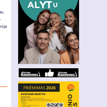
as,
­
ko­ja