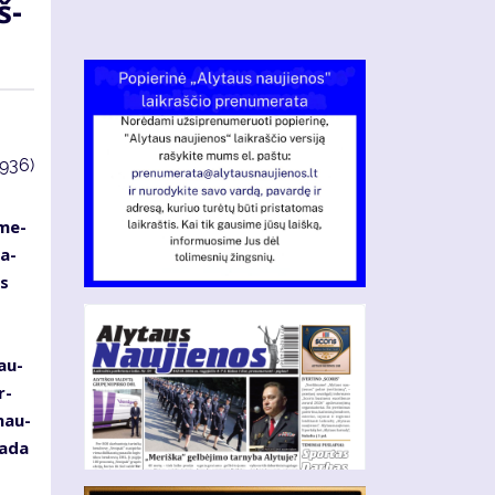
š­
3936)
 me­
pa­
os
o
nau­
r­
 nau­
ta­da