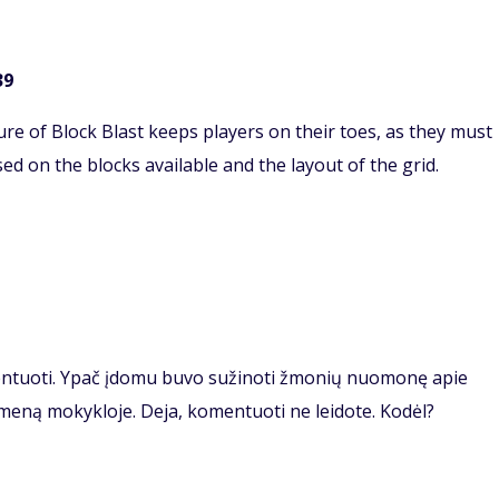
39
re of Block Blast keeps players on their toes, as they must
sed on the blocks available and the layout of the grid.
mentuoti. Ypač įdomu buvo sužinoti žmonių nuomonę apie
meną mokykloje. Deja, komentuoti ne leidote. Kodėl?