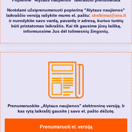
Norėdami užsiprenumeruoti popierinę "Alytaus naujienos"
laikraščio versiją rašykite mums el. paštu:
skelbimai@ana.lt
ir nurodykite savo vardą, pavardę ir adresą, kuriuo turėtų
būti pristatomas laikraštis. Kai tik gausime jūsų laišką,
informuosime Jus dėl tolimesnių žingsnių.
Prenumeruokite „Alytaus naujienos” elektroninę versiją. Ir
kas rytą laikraštį gausite į savo el. pašto dėžutę.
Prenumeruoti el. versiją