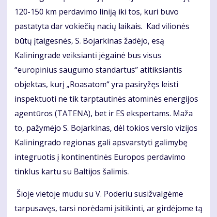
120-150 km perdavimo liniją iki tos, kuri buvo
pastatyta dar vokiečių nacių laikais. Kad vilionės
būtų įtaigesnės, S. Bojarkinas žadėjo, esą
Kaliningrade veiksianti jėgainė bus visus
“europinius saugumo standartus” atitiksiantis
objektas, kurį „Roasatom“ yra pasiryžęs leisti
inspektuoti ne tik tarptautinės atominės energijos
agentūros (TATENA), bet ir ES ekspertams. Maža
to, pažymėjo S. Bojarkinas, dėl tokios verslo vizijos
Kaliningrado regionas gali apsvarstyti galimybę
integruotis į kontinentinės Europos perdavimo
tinklus kartu su Baltijos šalimis.
Šioje vietoje mudu su V. Poderiu susižvalgėme
tarpusavęs, tarsi norėdami įsitikinti, ar girdėjome tą