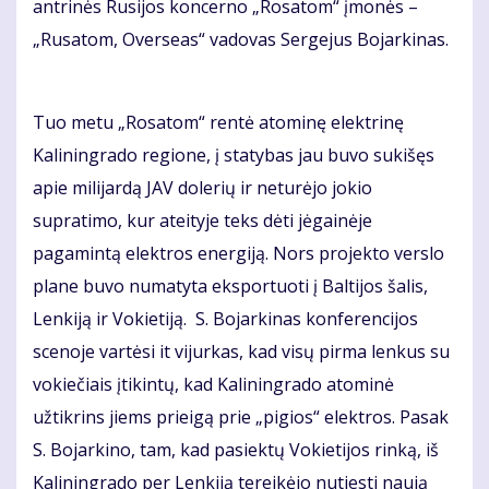
antrinės Rusijos koncerno „Rosatom“ įmonės –
„Rusatom, Overseas“ vadovas Sergejus Bojarkinas.
Tuo metu „Rosatom“ rentė atominę elektrinę
Kaliningrado regione, į statybas jau buvo sukišęs
apie milijardą JAV dolerių ir neturėjo jokio
supratimo, kur ateityje teks dėti jėgainėje
pagamintą elektros energiją. Nors projekto verslo
plane buvo numatyta eksportuoti į Baltijos šalis,
Lenkiją ir Vokietiją. S. Bojarkinas konferencijos
scenoje vartėsi it vijurkas, kad visų pirma lenkus su
vokiečiais įtikintų, kad Kaliningrado atominė
užtikrins jiems prieigą prie „pigios“ elektros. Pasak
S. Bojarkino, tam, kad pasiektų Vokietijos rinką, iš
Kaliningrado per Lenkiją tereikėjo nutiesti naują