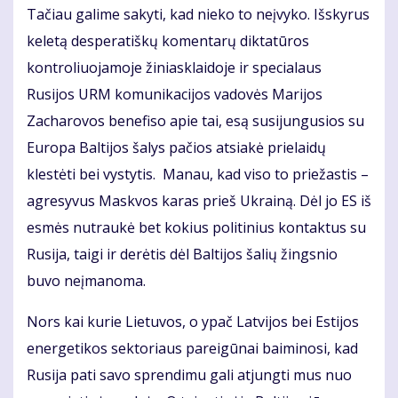
Tačiau galime sakyti, kad nieko to neįvyko. Išskyrus
keletą desperatiškų komentarų diktatūros
kontroliuojamoje žiniasklaidoje ir specialaus
Rusijos URM komunikacijos vadovės Marijos
Zacharovos benefiso apie tai, esą susijungusios su
Europa Baltijos šalys pačios atsiakė prielaidų
klestėti bei vystytis. Manau, kad viso to priežastis –
agresyvus Maskvos karas prieš Ukrainą. Dėl jo ES iš
esmės nutraukė bet kokius politinius kontaktus su
Rusija, taigi ir derėtis dėl Baltijos šalių žingsnio
buvo neįmanoma.
Nors kai kurie Lietuvos, o ypač Latvijos bei Estijos
energetikos sektoriaus pareigūnai baiminosi, kad
Rusija pati savo sprendimu gali atjungti mus nuo