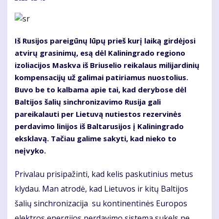
Iš Rusijos pareigūnų lūpų prieš kurį laiką girdėjosi
atvirų grasinimų, esą dėl Kaliningrado regiono
izoliacijos Maskva iš Briuselio reikalaus milijardinių
kompensacijų už galimai patiriamus nuostolius.
Buvo be to kalbama apie tai, kad derybose dėl
Baltijos šalių sinchronizavimo Rusija gali
pareikalauti per Lietuvą nutiestos rezervinės
perdavimo linijos iš Baltarusijos į Kaliningrado
eksklavą. Tačiau galime sakyti, kad nieko to
neįvyko.
Privalau prisipažinti, kad kelis paskutinius metus
klydau. Man atrodė, kad Lietuvos ir kitų Baltijos
šalių sinchronizacija su kontinentinės Europos
elektros energijos perdavimo sistema sukels ne