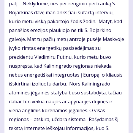
patį... Neklydome, nes per renginio pertrauką S.
Bojarkinas davė man anksčiau sutartą interviu,
kurio metu viską pakartojo žodis žodin. Matyt, kad
panašios erezijos plaukiojo ne tik S. Bojarkino
galvoje. Mat tų pačių metų antroje pusėje Maskvoje
įvyko rimtas energetikų pasisėdėjimas su
prezidentu Vladimiru Putinu, kurio metu buvo
nuspręsta, kad Kaliningrado regionas niekada
nebus energetiškai integruotas į Europą, o kliausis
išskirtinai izoliuotu darbu. Nors Kaliningrado
atominės jėgainės statyba buso sustabdyta, tačiau
dabar ten veikia naujos ar apynaujės dujinės ir
viena anglimis kūrenamos jėgainės. O visas
regionas – atskira, uždara sistema. Rašydamas šį
tekstą internete ieškojau informacijos, kuo S.