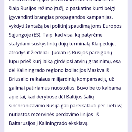
šiaip Rusijos režimo įtūžį, o paskatins kurti beigi
įgyvendinti brangias propagandos kampanijas,
vykdyti šantažą bei politinį spaudimą joms Europos
Sąjungoje (ES). Taip, kad visa, ką patyrėme
statydami suskystintų dujų terminalą Klaipėdoje,
atrodys it žiedeliai. Juolab iš Rusijos pareigūnų
lūpų prieš kurį laiką girdėjosi atvirų grasinimų, esą
dėl Kaliningrado regiono izoliacijos Maskva iš
Briuselio reikalaus milijardinių kompensacijų už
galimai patiriamus nuostolius. Buvo be to kalbama
apie tai, kad derybose dėl Baltijos šalių
sinchronizavimo Rusija gali pareikalauti per Lietuvą
nutiestos rezervinės perdavimo linijos iš
Baltarusijos į Kaliningrado eksklavą.