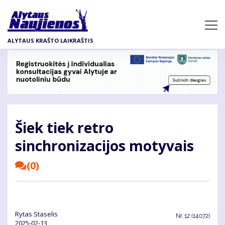
Pereiti
į
pagrindinį
ALYTAUS KRAŠTO LAIKRAŠTIS
turinį
Šiek tiek retro
sinchronizacijos motyvais
(0)
Ry­tas Sta­se­lis
Nr.
12 (14072)
2025-02-13