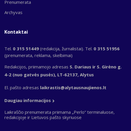
Prenumerata
Archyvas
Kontaktai
Tel.
0 315 51449
(redakcija, žurnalistai). Tel.
0 315 51956
(prenumerata, reklama, skelbimai)
Redakcijos, priimamojo adresas
S. Dariaus ir S. Girėno g.
4-2 (nuo gatvės pusės), LT-62137, Alytus
El. pašto adresas
laikrastis@alytausnaujienos.lt
Daugiau informacijos
Laikraščio prenumerata priimama „Perlo“ terminaluose,
redakcijoje ir Lietuvos pašto skyriuose