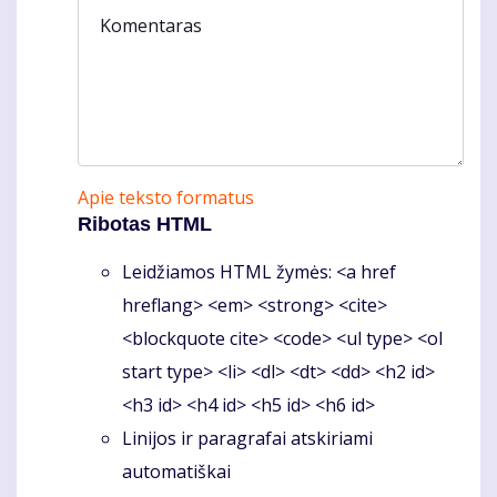
Komentaras
Apie teksto formatus
Ribotas HTML
Leidžiamos HTML žymės: <a href
hreflang> <em> <strong> <cite>
<blockquote cite> <code> <ul type> <ol
start type> <li> <dl> <dt> <dd> <h2 id>
<h3 id> <h4 id> <h5 id> <h6 id>
Linijos ir paragrafai atskiriami
automatiškai