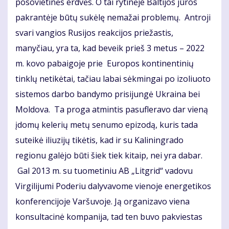
posovietinės erdvės. O tai rytinėje Baltijos jūros
pakrantėje būtų sukėlę nemažai problemų. Antroji
svari vangios Rusijos reakcijos priežastis,
manyčiau, yra ta, kad beveik prieš 3 metus – 2022
m. kovo pabaigoje prie Europos kontinentinių
tinklų netikėtai, tačiau labai sėkmingai po izoliuoto
sistemos darbo bandymo prisijungė Ukraina bei
Moldova. Ta proga atmintis pasufleravo dar vieną
įdomų kelerių metų senumo epizodą, kuris tada
suteikė iliuzijų tikėtis, kad ir su Kaliningrado
regionu galėjo būti šiek tiek kitaip, nei yra dabar.
Gal 2013 m. su tuometiniu AB „Litgrid“ vadovu
Virgilijumi Poderiu dalyvavome vienoje energetikos
konferencijoje Varšuvoje. Ją organizavo viena
konsultacinė kompanija, tad ten buvo pakviestas