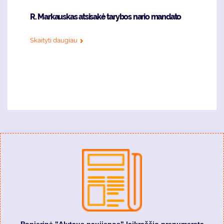
R. Markauskas atsisakė tarybos nario mandato
Skaityti daugiau
Popierinė "Alytaus naujienos" laikraščio prenumerata