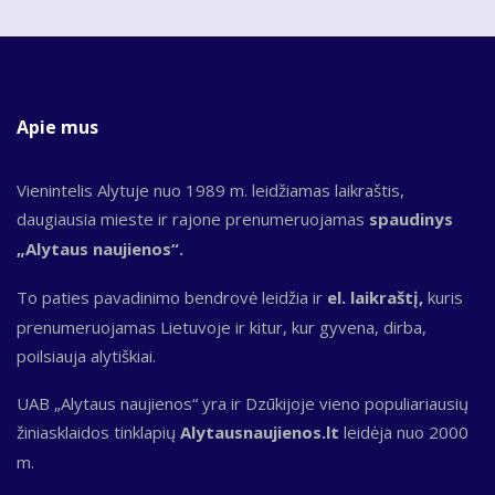
Apie mus
Vienintelis Alytuje nuo 1989 m. leidžiamas laikraštis,
daugiausia mieste ir rajone prenumeruojamas
spaudinys
„Alytaus naujienos“.
To paties pavadinimo bendrovė leidžia ir
el. laikraštį,
kuris
prenumeruojamas Lietuvoje ir kitur, kur gyvena, dirba,
poilsiauja alytiškiai.
UAB „Alytaus naujienos“ yra ir Dzūkijoje vieno populiariausių
žiniasklaidos tinklapių
Alytausnaujienos.lt
leidėja nuo 2000
m.