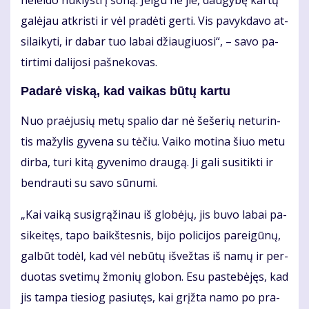
ne­lei­do nu­klys­ti į šo­ną. Jei­gu ne jie, dau­gy­bę kar­tų
ga­lė­jau at­kris­ti ir vėl pra­dė­ti ger­ti. Vis pa­vyk­da­vo at­
si­lai­ky­ti, ir da­bar tuo la­bai džiau­giuo­si“, – sa­vo pa­
tir­ti­mi da­li­jo­si pa­šne­ko­vas.
Pa­da­rė vis­ką, kad vai­kas bū­tų kar­tu
Nuo pra­ėju­sių me­tų spa­lio dar nė še­še­rių ne­tu­rin­
tis ma­žy­lis gy­ve­na su tė­čiu. Vai­ko mo­ti­na šiuo me­tu
dir­ba, tu­ri ki­tą gy­ve­ni­mo drau­gą. Ji ga­li su­si­tik­ti ir
ben­drau­ti su sa­vo sū­nu­mi.
„Kai vai­ką su­sig­rą­ži­nau iš glo­bė­jų, jis bu­vo la­bai pa­
si­kei­tęs, ta­po baikš­tes­nis, bi­jo po­li­ci­jos pa­rei­gū­nų,
gal­būt to­dėl, kad vėl ne­bū­tų iš­vež­tas iš na­mų ir per­
duo­tas sve­ti­mų žmo­nių glo­bon. Esu pa­ste­bė­jęs, kad
jis tam­pa tie­siog pa­siu­tęs, kai grįž­ta na­mo po pra­