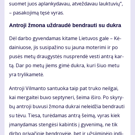
suo­met juos ap­lan­ky­da­vau, at­vež­da­vau lauk­tu­vių“,
– pa­sa­ko­ji­mą tę­sė vy­ras.
Ant­ro­ji žmo­na už­drau­dė ben­drau­ti su duk­ra
Dėl dar­bo gy­ven­da­mas ki­ta­me Lie­tu­vos ga­le – Kė­
dai­niuo­se, jis su­si­pa­ži­no su jau­na mo­te­ri­mi ir po
pu­sės me­tų drau­gys­tės nu­spren­dė ves­ti an­trą kar­
tą. Dar po me­tų jiems gi­mė duk­ra, ku­ri šiuo me­tu
yra try­li­ka­me­tė.
Ant­ro­ji Vil­man­to san­tuo­ka taip pat tru­ko ne­il­gai,
kai mer­gai­tei bu­vo sep­ty­ne­ri, šei­ma iš­iro. Po sky­ry­
bų ant­ro­ji bu­vu­si žmo­na duk­rai ne­lei­džia ben­drau­ti
su tė­vu. Tie­sa, tu­rė­da­mas an­trą šei­mą, vy­ras kiek
įma­ny­da­mas sten­gė­si ka­bin­tis į gy­ve­ni­mą, ne tik
dir­bo pri­va­čio­je ben­dro­vė­je, bet ir už­si­i­mi­nė­jo in­di­