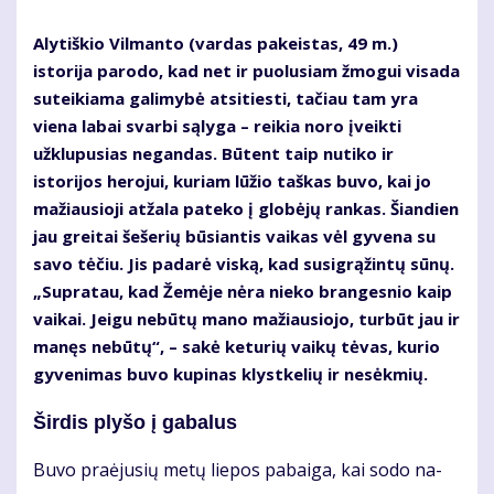
Alytiškio Vilmanto (vardas pakeistas, 49 m.)
istorija parodo, kad net ir puolusiam žmogui visada
suteikiama galimybė atsitiesti, tačiau tam yra
viena labai svarbi sąlyga – reikia noro įveikti
užklupusias negandas. Būtent taip nutiko ir
istorijos herojui, kuriam lūžio taškas buvo, kai jo
mažiausioji atžala pateko į globėjų rankas. Šiandien
jau greitai šešerių būsiantis vaikas vėl gyvena su
savo tėčiu. Jis padarė viską, kad susigrąžintų sūnų.
„Supratau, kad Žemėje nėra nieko brangesnio kaip
vaikai. Jeigu nebūtų mano mažiausiojo, turbūt jau ir
manęs nebūtų“, – sakė keturių vaikų tėvas, kurio
gyvenimas buvo kupinas klystkelių ir nesėkmių.
Šir­dis ply­šo į ga­ba­lus
Bu­vo pra­ėju­sių me­tų lie­pos pa­bai­ga, kai so­do na­