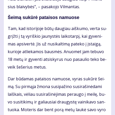
sius blai­vy­bės“, – pa­sa­ko­jo Vil­man­tas.
Šei­mą su­kū­rė pa­tai­sos na­muo­se
Tam, kad is­to­ri­jo­je bū­tų dau­giau aiš­ku­mo, ver­ta su­
grįž­ti į tą vy­riš­kio jau­nys­tės lai­ko­tar­pį, kai gy­ve­ni­
mas ap­si­ver­tė. Jis už nu­si­kal­ti­mą pa­te­ko į įstai­gą,
ku­rio­je at­lie­ka­mos baus­mės. Anuo­met jam te­bu­vo
18 me­tų ir gy­ven­ti at­si­sky­rus nuo pa­sau­lio te­ko be­
veik še­še­rius me­tus.
Dar bū­da­mas pa­tai­sos na­muo­se, vy­ras su­kū­rė šei­
mą. Su pir­mą­ja žmo­na su­si­pa­ži­no su­si­ra­ši­nė­da­mi
laiš­kais, vė­liau su­si­ra­ši­nė­ji­mas per­au­go į mei­lę, bu­
vo su­si­ti­ki­mų ir ga­liau­siai drau­gys­tę vai­ni­ka­vo san­
tuo­ka. Mo­te­ris dar bent po­rą me­tų lau­kė sa­vo vy­ro