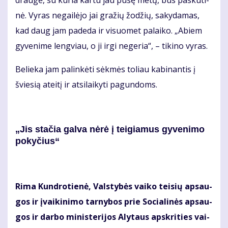
drau­gė, su ku­ria kar­tu jau pu­sę me­tų, bus pas­ku­ti­
nė. Vy­ras ne­gai­lė­jo jai gra­žių žo­džių, sa­ky­da­mas,
kad daug jam pa­de­da ir vi­suo­met pa­lai­ko. „Abiem
gy­ve­ni­me leng­viau, o ji ir­gi ne­ge­ria“, – ti­ki­no vy­ras.
Be­lie­ka jam pa­lin­kė­ti sėk­mės to­liau ka­bi­nan­tis į
švie­sią at­ei­tį ir at­si­lai­ky­ti pa­gun­doms.
„Jis sta­čia gal­va nė­rė į tei­gia­mus gy­ve­ni­mo
po­ky­čius“
Ri­ma Kun­dro­tie­nė, Vals­ty­bės vai­ko tei­sių ap­sau­
gos ir įvai­ki­ni­mo tar­ny­bos prie So­cia­li­nės ap­sau­
gos ir dar­bo mi­nis­te­ri­jos Aly­taus ap­skri­ties vai­