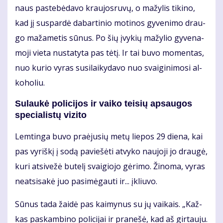
naus pa­ste­bė­da­vo krau­jos­ru­vų, o ma­žy­lis ti­ki­no,
kad jį su­spar­dė da­bar­ti­nio mo­ti­nos gy­ve­ni­mo drau­
go ma­ža­me­tis sū­nus. Po šių įvy­kių ma­žy­lio gy­ve­na­
mo­ji vie­ta nu­sta­ty­ta pas tė­tį. Ir tai bu­vo mo­men­tas,
nuo ku­rio vy­ras su­si­lai­ky­da­vo nuo svai­gi­ni­mo­si al­
ko­ho­liu.
Su­lau­kė po­li­ci­jos ir vai­ko tei­sių ap­sau­gos
spe­cia­lis­tų vi­zi­to
Lem­tin­ga bu­vo pra­ėju­sių me­tų lie­pos 29 die­na, kai
pas vy­riš­kį į so­dą pa­vie­šė­ti at­vy­ko nau­jo­ji jo drau­gė,
ku­ri at­si­ve­žė bu­te­lį svai­gio­jo gė­ri­mo. Ži­no­ma, vy­ras
ne­at­si­sa­kė juo pa­si­mė­gau­ti ir... įkliu­vo.
Sū­nus ta­da žai­dė pas kai­my­nus su jų vai­kais. „Kaž­
kas pa­skam­bi­no po­li­ci­jai ir pra­ne­šė, kad aš gir­tau­ju.