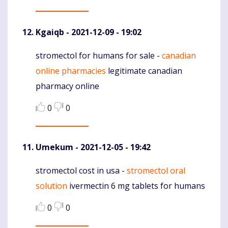
Kgaiqb
- 2021-12-09 - 19:02
stromectol for humans for sale -
canadian
Komentaras
online pharmacies
legitimate canadian
pharmacy online
0
0
Umekum
- 2021-12-05 - 19:42
stromectol cost in usa -
stromectol oral
Komentaras
solution
ivermectin 6 mg tablets for humans
0
0