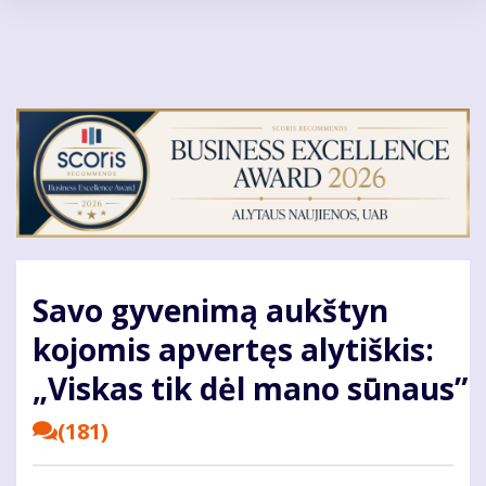
Pereiti
į
pagrindinį
turinį
Savo gyvenimą aukštyn
kojomis apvertęs alytiškis:
„Viskas tik dėl mano sūnaus”
(181)