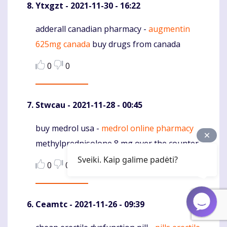
Ytxgzt
- 2021-11-30 - 16:22
adderall canadian pharmacy -
augmentin
Komentaras
625mg canada
buy drugs from canada
0
0
Stwcau
- 2021-11-28 - 00:45
buy medrol usa -
medrol online pharmacy
Komentaras
methylprednisolone 8 mg over the counter
Sveiki. Kaip galime padėti?
0
0
Ceamtc
- 2021-11-26 - 09:39