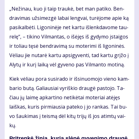
„Ne­ži­nau, kuo ji taip trau­kė, bet man pa­ti­ko. Ben­
dra­vi­mas už­si­mez­gė la­bai leng­vai, tu­rė­jo­me apie ką
pa­si­kal­bė­ti. Li­go­ni­nė­je net kar­tu iš­lenk­da­vo­me tau­
re­lę“, – ti­ki­no Vil­man­tas, o iš­ėjęs iš gy­dy­mo įstai­gos
ir to­liau tę­sė ben­dra­vi­mą su mo­te­ri­mi iš li­go­ni­nės.
Vė­liau jie nu­ta­rė kar­tu ap­si­gy­ven­ti, tad kar­tu grį­žo į
Aly­tų ir ku­rį lai­ką vėl gy­ve­no pas Vil­man­to mo­ti­ną.
Kiek vė­liau po­ra su­si­ra­do ir iš­si­nuo­mo­jo vie­no kam­
ba­rio bu­tą. Ga­liau­siai vy­riš­kio drau­gė pa­sto­jo. Ta­
čiau jų lai­mę ap­kar­ti­no ne­ti­kė­tai mo­te­riai at­ėjęs
laiš­kas, ku­ris pir­miau­sia pa­te­ko į jo ran­kas. Tai bu­
vo šau­ki­mas į teis­mą dėl ki­tų tri­jų iš jos at­im­tų vai­
kų.
Pri­tren­kė ži­nia, ku­rią slė­pė gy­ve­ni­mo drau­gė