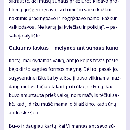
si­kraus­tė, dėl mū­sų sū­naus prie­žiū­ros kil­da­vo pro­
ble­mų, ji iš­gė­ri­nė­da­vo, su tri­me­čiu vai­ku kaž­kur
nak­ti­mis pra­ding­da­vo ir ne­grįž­da­vo na­mo, kaž­kur
val­kio­da­vo­si. Ne kar­tą jai kvie­čiau ir po­li­ci­ją“, – pa­
sa­ko­jo aly­tiš­kis.
Ga­lu­ti­nis taš­kas – mė­ly­nės ant sū­naus kū­no
Kar­tą, mau­dy­da­mas vai­ką, ant jo ko­jos tė­vas pa­ste­
bė­jo dir­žo sag­ties for­mos mė­ly­nę. Dėl to, pa­sak jo,
su­gy­ven­ti­nei iš­kel­ta by­la. Esą ji bu­vo vil­ki­na­ma maž­
daug me­tus, ta­čiau tą­kart pri­trū­ko įro­dy­mų, kad
bu­vo smur­tau­ta prieš vai­ką, nors ma­žy­lis tė­čiui sa­
kė, kad jį dir­žu mu­šė ma­ma, o ši aiš­ki­no, kad sū­nų
ap­dras­kė šuo.
Bu­vo ir dau­giau kar­tų, kai Vil­man­tas ant sa­vo sū­