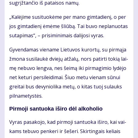
su­grįž­tan­čio iš pa­tai­sos na­mų.
„Ka­lė­ji­me su­si­tuo­kė­me per ma­no gim­ta­die­nį, o per
jos gim­ta­die­nį ėmė­me šliū­bą. Tai bu­vo ne­pla­nuo­tas
su­ta­pi­mas“, – pri­si­mi­ni­mais da­li­jo­si vy­ras.
Gy­ven­da­mas vie­na­me Lie­tu­vos ku­ror­tų, su pir­mą­ja
žmo­na su­si­lau­kė dvie­jų at­ža­lų, nors pa­tir­ti to­kią lai­
mę ne­bu­vo leng­va, nes šei­mą iki pir­ma­gi­mio ly­dė­jo
net ke­tu­ri per­si­lei­di­mai. Šiuo me­tu vie­nam sū­nui
grei­tai bus de­vy­nio­li­ka me­tų, o ki­tas tuoj su­lauks
pil­na­me­tys­tės.
Pir­mo­ji san­tuo­ka iš­iro dėl al­ko­ho­lio
Vy­ras pa­sa­ko­jo, kad pir­mo­ji san­tuo­ka iš­iro, kai vai­
kams te­bu­vo pen­ke­ri ir še­še­ri. Skir­tin­gais ke­liais