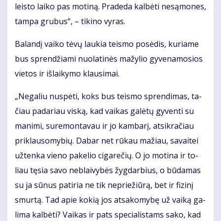
leis­to lai­ko pas mo­ti­ną. Pra­de­da kal­bė­ti ne­są­mo­nes,
tam­pa gru­bus“, – ti­ki­no vy­ras.
Ba­lan­dį vai­ko tė­vų lau­kia teis­mo po­sė­dis, ku­ria­me
bus spren­džia­mi nuo­la­ti­nės ma­žy­lio gy­ve­na­mo­sios
vie­tos ir iš­lai­ky­mo klau­si­mai.
„Ne­ga­liu nu­spė­ti, koks bus teis­mo spren­di­mas, ta­
čiau pa­da­riau vis­ką, kad vai­kas ga­lė­tų gy­ven­ti su
ma­ni­mi, su­re­mon­ta­vau ir jo kam­ba­rį, at­si­kra­čiau
pri­klau­so­my­bių. Da­bar net rū­kau ma­žiau, sa­vai­tei
už­ten­ka vie­no pa­ke­lio ci­ga­re­čių. O jo mo­ti­na ir to­
liau tę­sia sa­vo ne­blai­vy­bės žyg­dar­bius, o bū­da­mas
su ja sū­nus pa­ti­ria ne tik ne­pri­ežiū­rą, bet ir fi­zi­nį
smur­tą. Tad apie ko­kią jos at­sa­ko­my­bę už vai­ką ga­
li­ma kal­bė­ti? Vai­kas ir pats spe­cia­lis­tams sa­ko, kad