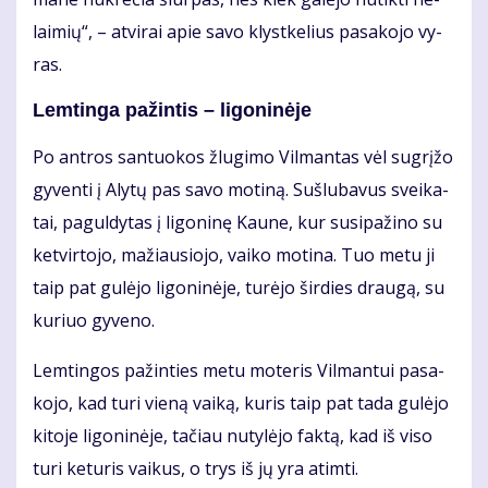
lai­mių“, – at­vi­rai apie sa­vo klyst­ke­lius pa­sa­ko­jo vy­
ras.
Lem­tin­ga pa­žin­tis – li­go­ni­nė­je
Po ant­ros san­tuo­kos žlu­gi­mo Vil­man­tas vėl su­grį­žo
gy­ven­ti į Aly­tų pas sa­vo mo­ti­ną. Su­šlu­ba­vus svei­ka­
tai, pa­gul­dy­tas į li­go­ni­nę Kau­ne, kur su­si­pa­ži­no su
ket­vir­to­jo, ma­žiau­sio­jo, vai­ko mo­ti­na. Tuo me­tu ji
taip pat gu­lė­jo li­go­ni­nė­je, tu­rė­jo šir­dies drau­gą, su
ku­riuo gy­ve­no.
Lem­tin­gos pa­žin­ties me­tu mo­te­ris Vil­man­tui pa­sa­
ko­jo, kad tu­ri vie­ną vai­ką, ku­ris taip pat ta­da gu­lė­jo
ki­to­je li­go­ni­nė­je, ta­čiau nu­ty­lė­jo fak­tą, kad iš vi­so
tu­ri ke­tu­ris vai­kus, o trys iš jų yra at­im­ti.