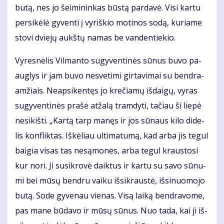
bu­tą, nes jo šei­mi­nin­kas būs­tą par­da­vė. Vi­si kar­tu
per­si­kė­lė gy­ven­ti į vy­riš­kio mo­ti­nos so­dą, ku­ria­me
sto­vi dvie­jų aukš­tų na­mas be van­den­tie­kio.
Vy­res­nė­lis Vil­man­to su­gy­ven­ti­nės sū­nus bu­vo pa­
aug­lys ir jam bu­vo ne­sve­ti­mi gir­ta­vi­mai su ben­dra­
am­žiais. Ne­ap­si­ken­tęs jo kre­čia­mų iš­dai­gų, vy­ras
su­gy­ven­ti­nės pra­šė at­ža­lą tram­dy­ti, ta­čiau ši lie­pė
ne­si­kiš­ti. „Kar­tą tarp ma­nęs ir jos sū­naus ki­lo di­de­
lis kon­flik­tas. Iš­kė­liau ul­ti­ma­tu­mą, kad ar­ba jis te­gul
bai­gia vi­sas tas ne­są­mo­nes, ar­ba te­gul kraus­to­si
kur no­ri. Ji su­si­kro­vė daik­tus ir kar­tu su sa­vo sū­nu­
mi bei mū­sų ben­dru vai­ku iš­si­kraus­tė, iš­si­nuo­mo­jo
bu­tą. So­de gy­ve­nau vie­nas. Vi­są lai­ką ben­dra­vo­me,
pas ma­ne bū­da­vo ir mū­sų sū­nus. Nuo ta­da, kai ji iš­