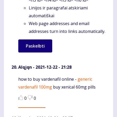
<h3 id> <h4 id> <h5 id> <h6 id>
Linijos ir paragrafai atskiriami
automatiškai
Web page addresses and email
addresses turn into links automatically.
Alqjqn
- 2021-12-22 - 21:28
how to buy vardenafil online -
generic
Komentaras
vardenafil 100mg
buy xenical 60mg pills
0
0