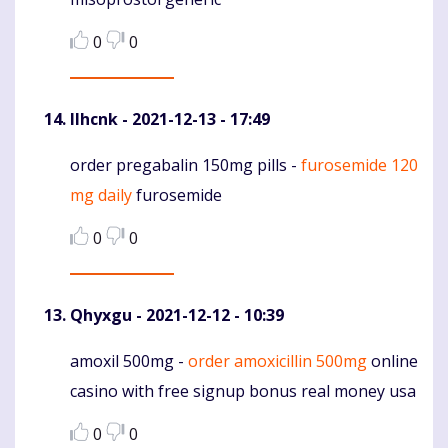
0
0
Ilhcnk
- 2021-12-13 - 17:49
order pregabalin 150mg pills -
furosemide 120
Komentaras
mg daily
furosemide
0
0
Qhyxgu
- 2021-12-12 - 10:39
amoxil 500mg -
order amoxicillin 500mg
online
Komentaras
casino with free signup bonus real money usa
0
0