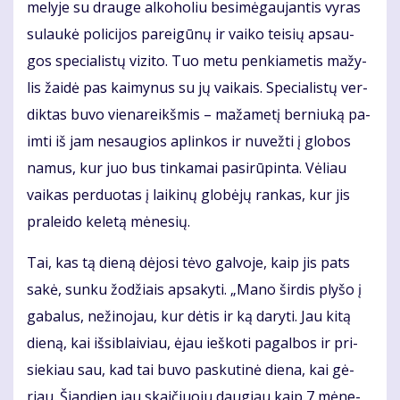
me­ly­je su drau­ge al­ko­ho­liu be­si­mė­gau­jan­tis vy­ras
su­lau­kė po­li­ci­jos pa­rei­gū­nų ir vai­ko tei­sių ap­sau­
gos spe­cia­lis­tų vi­zi­to. Tuo me­tu pen­kia­me­tis ma­žy­
lis žai­dė pas kai­my­nus su jų vai­kais. Spe­cia­lis­tų ver­
dik­tas bu­vo vie­na­reikš­mis – ma­ža­me­tį ber­niu­ką pa­
im­ti iš jam ne­sau­gios ap­lin­kos ir nu­vež­ti į glo­bos
na­mus, kur juo bus tin­ka­mai pa­si­rū­pin­ta. Vė­liau
vai­kas per­duo­tas į lai­ki­nų glo­bė­jų ran­kas, kur jis
pra­lei­do ke­le­tą mė­ne­sių.
Tai, kas tą die­ną dė­jo­si tė­vo gal­vo­je, kaip jis pats
sa­kė, sun­ku žo­džiais ap­sa­ky­ti. „Ma­no šir­dis ply­šo į
ga­ba­lus, ne­ži­no­jau, kur dė­tis ir ką da­ry­ti. Jau ki­tą
die­ną, kai iš­si­blai­viau, ėjau ieš­ko­ti pa­gal­bos ir pri­
sie­kiau sau, kad tai bu­vo pas­ku­ti­nė die­na, kai gė­
riau. Šian­dien jau skai­čiuo­ju dau­giau kaip 7 mė­ne­