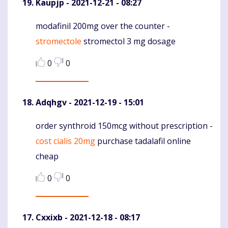
Kaupjp
- 2021-12-21 - 08:27
modafinil 200mg over the counter -
Komentaras
stromectole
stromectol 3 mg dosage
0
0
Adqhgv
- 2021-12-19 - 15:01
order synthroid 150mcg without prescription -
Komentaras
cost cialis 20mg
purchase tadalafil online
cheap
0
0
Cxxixb
- 2021-12-18 - 08:17