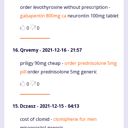
order levothyroxine without prescription -
Komentaras
gabapentin 800mg ca
neurontin 100mg tablet
0
0
Qrvemy
- 2021-12-16 - 21:57
priligy 90mg cheap -
order prednisolone 5mg
Komentaras
pill
order prednisolone 5mg generic
0
0
Dczasz
- 2021-12-15 - 04:13
cost of clomid -
clomiphene for men
Komentaras
misoprostol generic