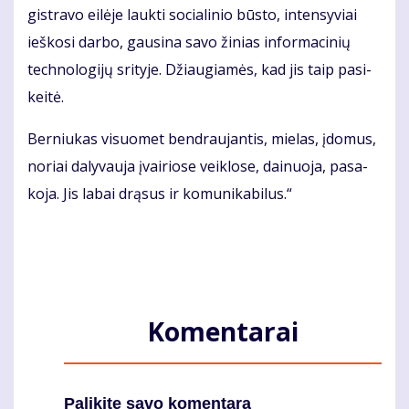
gist­ra­vo ei­lė­je lauk­ti so­cia­li­nio būs­to, in­ten­sy­viai
ieš­ko­si dar­bo, gau­si­na sa­vo ži­nias in­for­ma­ci­nių
tech­no­lo­gi­jų sri­ty­je. Džiau­gia­mės, kad jis taip pa­si­
kei­tė.
Ber­niu­kas vi­suo­met ben­drau­jan­tis, mie­las, įdo­mus,
no­riai da­ly­vau­ja įvai­rio­se veik­lo­se, dai­nuo­ja, pa­sa­
ko­ja. Jis la­bai drą­sus ir ko­mu­ni­ka­bi­lus.“
Komentarai
Palikite savo komentarą