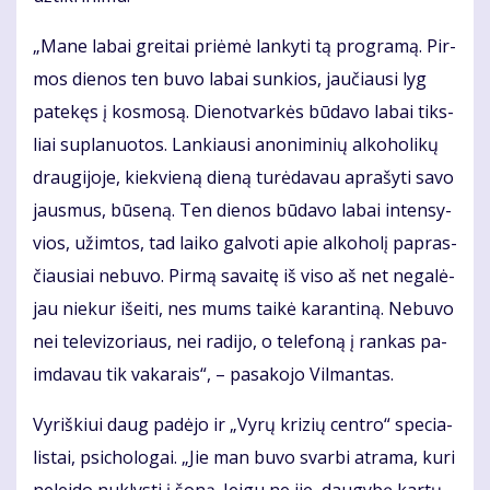
„Ma­ne la­bai grei­tai pri­ėmė lan­ky­ti tą pro­gra­mą. Pir­
mos die­nos ten bu­vo la­bai sun­kios, jau­čiau­si lyg
pa­te­kęs į kos­mo­są. Die­no­tvarkės bū­da­vo la­bai tiks­
liai su­pla­nuo­tos. Lan­kiau­si ano­ni­mi­nių al­ko­ho­li­kų
drau­gi­jo­je, kiek­vie­ną die­ną tu­rė­da­vau ap­ra­šy­ti sa­vo
jaus­mus, bū­se­ną. Ten die­nos bū­da­vo la­bai in­ten­sy­
vios, už­im­tos, tad lai­ko gal­vo­ti apie al­ko­ho­lį pa­pras­
čiau­siai ne­bu­vo. Pir­mą sa­vai­tę iš vi­so aš net ne­ga­lė­
jau nie­kur iš­ei­ti, nes mums tai­kė ka­ran­ti­ną. Ne­bu­vo
nei te­le­vi­zo­riaus, nei ra­di­jo, o te­le­fo­ną į ran­kas pa­
im­da­vau tik va­ka­rais“, – pa­sa­ko­jo Vil­man­tas.
Vy­riš­kiui daug pa­dė­jo ir „Vy­rų kri­zių cen­tro“ spe­cia­
lis­tai, psi­cho­lo­gai. „Jie man bu­vo svar­bi at­ra­ma, ku­ri