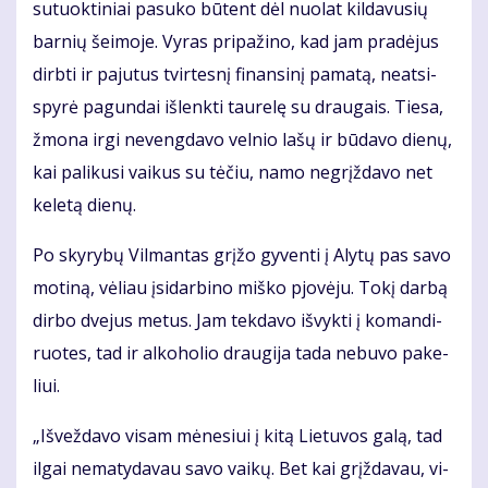
su­tuok­ti­niai pa­su­ko bū­tent dėl nuo­lat kil­da­vu­sių
bar­nių šei­mo­je. Vy­ras pri­pa­ži­no, kad jam pra­dė­jus
dirb­ti ir pa­ju­tus tvir­tes­nį fi­nan­si­nį pa­ma­tą, neat­si­
spy­rė pa­gun­dai iš­lenk­ti tau­re­lę su drau­gais. Tie­sa,
žmo­na ir­gi ne­veng­da­vo vel­nio la­šų ir bū­da­vo die­nų,
kai pa­li­ku­si vai­kus su tė­čiu, na­mo ne­grįž­da­vo net
ke­le­tą die­nų.
Po sky­ry­bų Vil­man­tas grį­žo gy­ven­ti į Aly­tų pas sa­vo
mo­ti­ną, vė­liau įsi­dar­bi­no miš­ko pjo­vė­ju. To­kį dar­bą
dir­bo dve­jus me­tus. Jam tek­da­vo iš­vyk­ti į ko­man­di­
ruo­tes, tad ir al­ko­ho­lio drau­gi­ja ta­da ne­bu­vo pa­ke­
liui.
„Iš­vež­da­vo vi­sam mė­ne­siui į ki­tą Lie­tu­vos ga­lą, tad
il­gai ne­ma­ty­da­vau sa­vo vai­kų. Bet kai grįž­da­vau, vi­