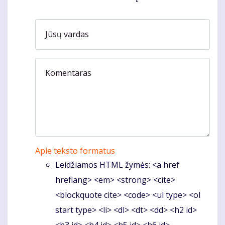
Jūsų vardas
Komentaras
Apie teksto formatus
Leidžiamos HTML žymės: <a href
hreflang> <em> <strong> <cite>
<blockquote cite> <code> <ul type> <ol
start type> <li> <dl> <dt> <dd> <h2 id>