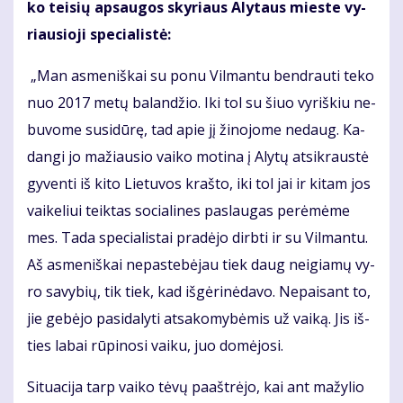
ko tei­sių ap­sau­gos sky­riaus Aly­taus mies­te vy­
riau­sio­ji spe­cia­lis­tė:
„Man as­me­niš­kai su po­nu Vil­man­tu ben­drau­ti te­ko
nuo 2017 me­tų ba­lan­džio. Iki tol su šiuo vy­riš­kiu ne­
bu­vo­me su­si­dū­rę, tad apie jį ži­no­jo­me ne­daug. Ka­
dan­gi jo ma­žiau­sio vai­ko mo­ti­na į Aly­tų at­si­kraus­tė
gy­ven­ti iš ki­to Lie­tu­vos kraš­to, iki tol jai ir ki­tam jos
vai­ke­liui teik­tas so­cia­li­nes pa­slau­gas pe­rė­mė­me
mes. Ta­da spe­cia­lis­tai pra­dė­jo dirb­ti ir su Vilmantu.
Aš as­me­niš­kai ne­pa­ste­bė­jau tiek daug ne­igia­mų vy­
ro sa­vy­bių, tik tiek, kad iš­gė­ri­nė­da­vo. Ne­pai­sant to,
jie ge­bė­jo pa­si­da­ly­ti at­sa­ko­my­bė­mis už vai­ką. Jis iš­
ties la­bai rū­pi­no­si vai­ku, juo do­mė­jo­si.
Si­tu­a­ci­ja tarp vai­ko tė­vų pa­ašt­rė­jo, kai ant ma­žy­lio