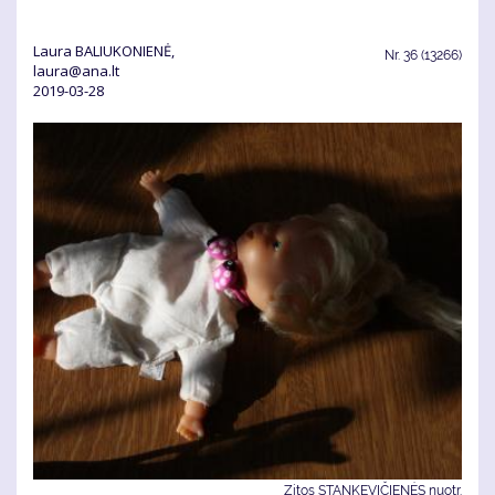
Laura BALIUKONIENĖ,
Nr.
36 (13266)
laura@ana.lt
2019-03-28
Zitos STANKEVIČIENĖS nuotr.