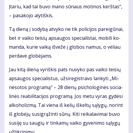
Įta­riu, kad tai bu­vo ma­no sū­naus mo­ti­nos kerš­tas“,
– pa­sa­ko­jo aly­tiš­kis.
Tą die­ną į so­dy­bą at­vy­ko ne tik po­li­ci­jos pa­rei­gū­nai,
bet ir vai­ko tei­sių ap­sau­gos spe­cia­lis­tai, mo­bi­li ko­
man­da, ku­rie vai­ką iš­ve­žė į glo­bos na­mus, o vė­liau
per­da­vė glo­bė­jams.
Jau ki­tą die­ną vy­riš­kis pats nu­vy­ko pas vai­ko tei­sių
ap­sau­gos spe­cia­lis­tus, už­si­re­gist­ra­vo lan­ky­ti „Mi­
ne­so­tos pro­gra­mą“ – 28 die­nų psi­cho­lo­gi­nės so­cia­
li­nės re­a­bi­li­ta­ci­jos pro­gra­mą. Jos me­tu vy­ras gy­dė­si
al­ko­ho­liz­mą. Tai vie­na iš ke­lių iš­kel­tų są­ly­gų, no­rint
iš glo­bė­jų su­sig­rą­žin­ti sū­nų. Ki­ti rei­ka­la­vi­mai bu­vo
su­si­ję su sau­gių ir tin­ka­mų vai­ko gy­ve­ni­mo są­ly­gų
už­tik­ri­ni­mu.