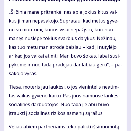
„Ši ži­nia ma­ne pri­tren­kė, nes apie jo­kius ki­tus vai­
kus ji man ne­pa­sa­ko­jo. Su­pra­tau, kad me­tus gy­ve­
nu su mo­te­ri­mi, ku­rios vi­sai ne­pa­žįs­tu, ku­ri nuo
ma­nęs nu­slė­pė to­kius svar­bius da­ly­kus. Ne­ži­nau,
kas tuo me­tu man at­ro­dė bai­siau – kad ji nu­ty­lė­jo
ar kad jos vai­kai at­im­ti. Man bu­vo šo­kas, la­bai su­si­
py­ko­me ir nuo ta­da pra­dė­jau dar la­biau ger­ti“, – pa­
sa­ko­jo vy­ras.
Tie­sa, mo­te­ris jau lau­kė­si, o jos vie­nin­te­lis ne­at­im­
tas vai­kas gy­ve­no kar­tu. Pas juos na­muo­se lan­kė­si
so­cia­li­nės dar­buo­to­jos. Nuo ta­da jie abu bu­vo
įtrauk­ti į so­cia­li­nės ri­zi­kos as­me­nų są­ra­šus.
Vė­liau abiem part­ne­riams te­ko pa­lik­ti iš­si­nuo­mo­tą