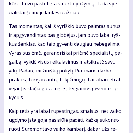
kū­no bu­vo pa­ste­bė­ta smur­to po­žy­mių. Ta­da spe­
cia­lis­tai šei­mo­je lan­kė­si daž­niau.
Tas mo­men­tas, kai iš vy­riš­kio bu­vo pa­im­tas sū­nus
ir ap­gy­ven­din­tas pas glo­bė­jus, jam bu­vo la­bai ryš­
kus žen­klas, kad taip gy­ven­ti dau­giau ne­be­ga­li­ma.
Vy­ras su­si­ė­mė, ge­ra­no­riš­kai pri­ėmė spe­cia­lis­tų pa­
gal­bą, vyk­dė vi­sus rei­ka­la­vi­mus ir at­si­kra­tė sa­vo
ydų. Pa­da­rė mil­ži­niš­ką po­ky­tį. Per ma­no dar­bo
prak­ti­ką tu­rė­jau an­trą to­kį žmo­gų. Tai la­bai re­ti at­
ve­jai. Jis sta­čia gal­va nė­rė į tei­gia­mus gy­ve­ni­mo po­
ky­čius.
Kaip tė­tis yra la­bai rū­pes­tin­gas, smal­sus, net vai­ko
ug­dy­mo įstai­go­je pa­si­siū­lė pa­dė­ti, kaž­ką su­konst­
ruo­ti. Su­re­mon­ta­vo vai­ko kam­ba­rį, da­bar už­si­re­