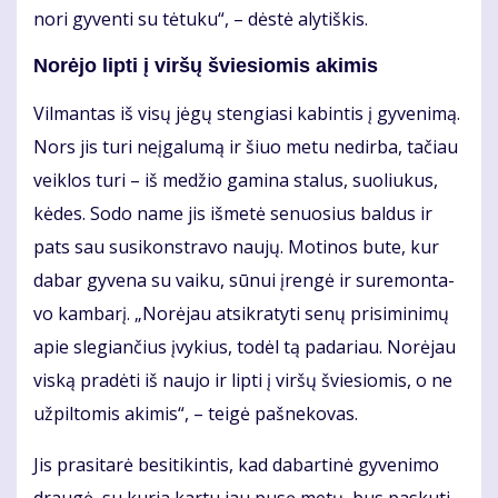
no­ri gy­ven­ti su tė­tu­ku“, – dės­tė aly­tiš­kis.
No­rė­jo lip­ti į vir­šų švie­sio­mis aki­mis
Vil­man­tas iš vi­sų jė­gų sten­gia­si ka­bin­tis į gy­ve­ni­mą.
Nors jis tu­ri ne­įga­lu­mą ir šiuo me­tu ne­dir­ba, ta­čiau
veik­los tu­ri – iš me­džio ga­mi­na sta­lus, suo­liu­kus,
kė­des. Sodo name jis išmetė senuosius baldus ir
pats sau susikonstravo naujų. Mo­ti­nos bu­te, kur
da­bar gy­ve­na su vai­ku, sū­nui įren­gė ir su­re­mon­ta­
vo kam­ba­rį. „No­rė­jau at­si­kra­ty­ti se­nų pri­si­mi­ni­mų
apie sle­gian­čius įvy­kius, to­dėl tą pa­da­riau. No­rė­jau
vis­ką pra­dė­ti iš nau­jo ir lip­ti į vir­šų švie­sio­mis, o ne
už­pil­to­mis aki­mis“, – tei­gė pa­šne­ko­vas.
Jis pra­si­ta­rė be­si­ti­kin­tis, kad da­bar­ti­nė gy­ve­ni­mo