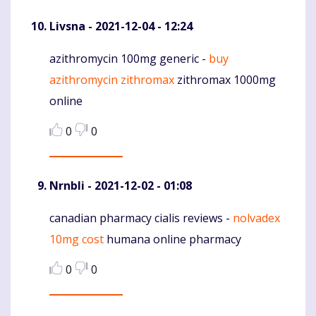
Livsna
- 2021-12-04 - 12:24
azithromycin 100mg generic -
buy
Komentaras
azithromycin zithromax
zithromax 1000mg
online
0
0
Nrnbli
- 2021-12-02 - 01:08
canadian pharmacy cialis reviews -
nolvadex
Komentaras
10mg cost
humana online pharmacy
0
0