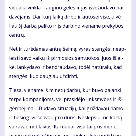
vi­du­a­lia veik­la – au­gi­no gė­les ir jas iš­ve­žio­da­vo par­
da­vė­jams. Dar ku­rį lai­ką dir­bo ir au­to­ser­vi­se, o vė­
liau šį dar­bą pa­li­ko ir įsi­dar­bi­no vie­na­me pre­ky­bos
cen­trų.
Net ir tu­rė­da­mas an­trą šei­mą, vy­ras sten­gė­si ne­ap­
leis­ti sa­vo vai­kų iš pir­mo­sios san­tuo­kos, juos iš­lai­
kė, lan­ky­da­vo ir ben­drau­da­vo, to­dėl na­tū­ra­lu, kad
sten­gė­si kuo dau­giau už­dirb­ti.
Tie­sa, vie­na­me iš mi­nė­tų dar­bų, kur bu­vo pa­lan­ki
ter­pė kom­pa­ni­joms, vėl pra­si­dė­jo links­my­bės ir iš­
gė­ri­nė­ji­mai. „Bū­da­vo si­tu­a­ci­jų, kai grįž­da­vau na­mo
ir tie­siog įvirs­da­vau pro du­ris. Ne­slėp­siu, ne kar­tą
vai­ra­vau ne­blai­vus. Kai da­bar vi­sa tai pri­si­me­nu,
ma­ne nu­kre­čia šiur­pas, nes kiek ga­lė­jo nu­tik­ti ne­