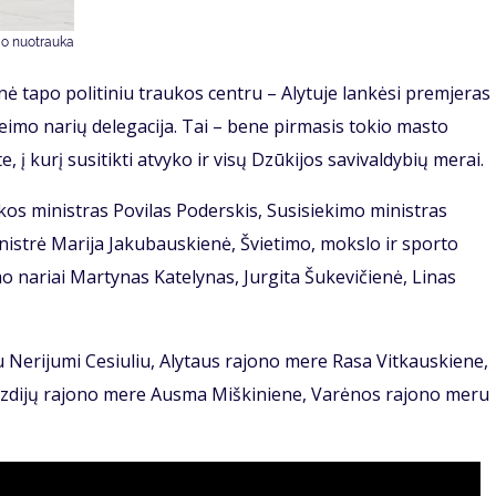
čio nuotrauka
ė tapo politiniu traukos centru – Alytuje lankėsi premjeras
eimo narių delegacija. Tai – bene pirmasis tokio masto
, į kurį susitikti atvyko ir visų Dzūkijos savivaldybių merai.
kos ministras Povilas Poderskis, Susisiekimo ministras
istrė Marija Jakubauskienė, Švietimo, mokslo ir sporto
o nariai Martynas Katelynas, Jurgita Šukevičienė, Linas
u Nerijumi Cesiuliu, Alytaus rajono mere Rasa Vitkauskiene,
zdijų rajono mere Ausma Miškiniene, Varėnos rajono meru