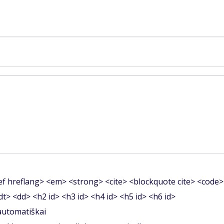
f hreflang> <em> <strong> <cite> <blockquote cite> <code>
<dt> <dd> <h2 id> <h3 id> <h4 id> <h5 id> <h6 id>
 automatiškai