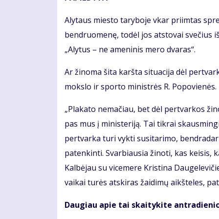
Alytaus miesto taryboje vkar priimtas spr
bendruomenę, todėl jos atstovai svečius i
„Alytus – ne ameninis mero dvaras“.
Ar žinoma šita karšta situacija dėl pertva
mokslo ir sporto ministrės R. Popovienės.
„Plakato nemačiau, bet dėl pertvarkos žin
pas mus į ministeriją. Tai tikrai skausmingi
pertvarka turi vykti susitarimo, bendradar
patenkinti. Svarbiausia žinoti, kas keisis,
Kalbėjau su vicemere Kristina Daugeleviči
vaikai turės atskiras žaidimų aikšteles, pata
Daugiau apie tai skaitykite antradieni