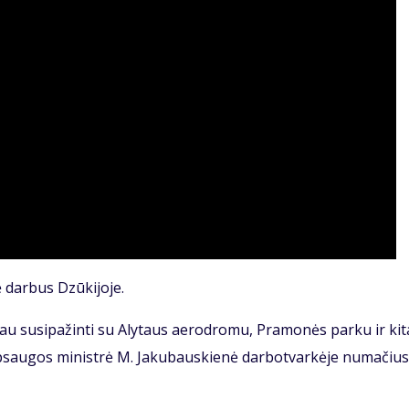
sė darbus Dzūkijoje.
iau susipažinti su Alytaus aerodromu, Pramonės parku ir kit
s apsaugos ministrė M. Jakubauskienė darbotvarkėje numačius