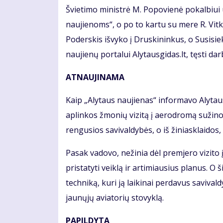
Švietimo ministrė M. Popovienė pokalbiui 
naujienoms“, o po to kartu su mere R. Vitk
Poderskis išvyko į Druskininkus, o Susisiek
naujienų portalui Alytausgidas.lt, tęsti da
ATNAUJINAMA
Kaip „Alytaus naujienas“ informavo Alytau
aplinkos žmonių vizitą į aerodromą sužinota
rengusios savivaldybės, o iš žiniasklaidos
Pasak vadovo, nežinia dėl premjero vizito
pristatyti veiklą ir artimiausius planus. O š
techniką, kuri ją laikinai perdavus savivald
jaunųjų aviatorių stovyklą.
PAPILDYTA