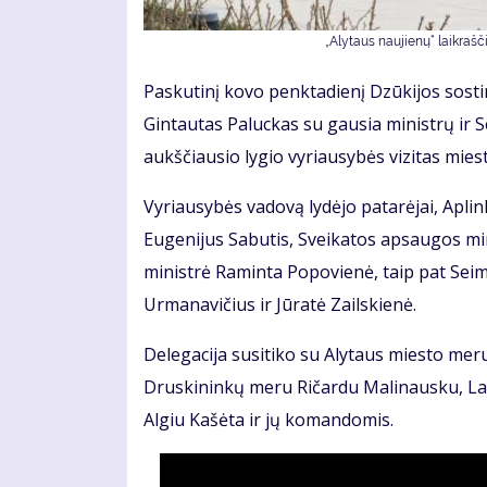
„Alytaus naujienų“ laikraš
Paskutinį kovo penktadienį Dzūkijos sostin
Gintautas Paluckas su gausia ministrų ir S
aukščiausio lygio vyriausybės vizitas mieste
Vyriausybės vadovą lydėjo patarėjai, Aplin
Eugenijus Sabutis, Sveikatos apsaugos min
ministrė Raminta Popovienė, taip pat Seim
Urmanavičius ir Jūratė Zailskienė.
Delegacija susitiko su Alytaus miesto mer
Druskininkų meru Ričardu Malinausku, La
Algiu Kašėta ir jų komandomis.