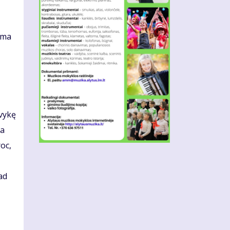
oma
tvykę
na
oc,
ad