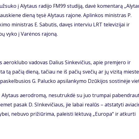
užsuko į Alytaus radijo FM99 studiją, davė komentarą „Alyta
auskiene dieną tęsė Alytaus rajone. Aplinkos ministras P.
imo ministras E. Sabutis, davęs interviu LRT televizijai ir
rbų vyko į Varėnos rajoną.
s aeroklubo vadovas Dalius Sinkevičius, apie premjero ir
 tą pačią dieną, tačiau ne iš pačių svečių ar jų vizitą mieste
, paskelbusios G. Palucko apsilankymo Dzūkijos sostinėje vie
 į Alytaus aerodromą, nesutrukdė su juo trumpai pabendraut
iemet pasak D. SInkevičiaus, jie labai realūs – atstatyti aviac
ybei, nebuvo prižiūrima, paleisti lėktuvą „Europa“ ir atkurti