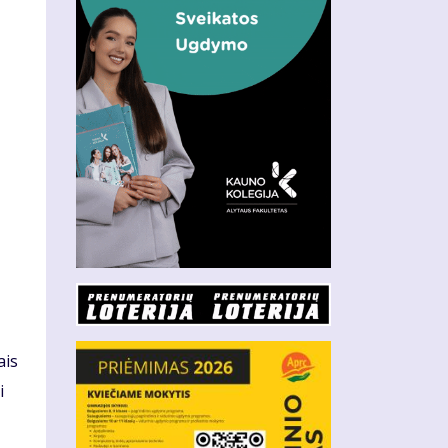
ais
i