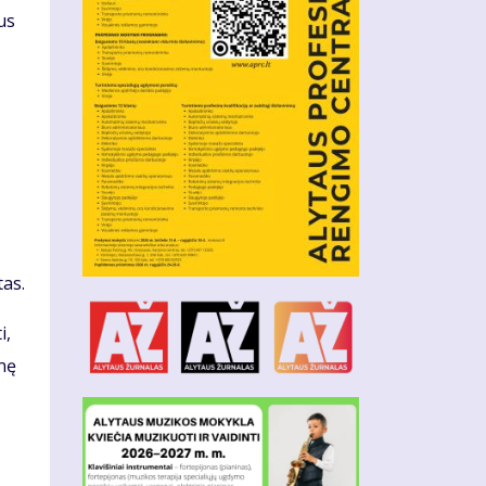
us
tas.
i,
inę