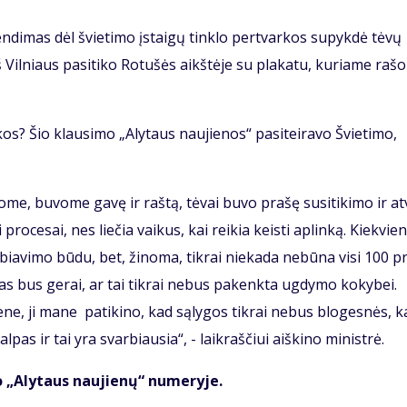
endimas dėl švietimo įstaigų tinklo pertvarkos supykdė tėvų
š Vilniaus pasitiko Rotušės aikštėje su plakatu, kuriame raš
rkos? Šio klausimo „Alytaus naujienos“ pasiteiravo Švietimo,
ome, buvome gavę ir raštą, tėvai buvo prašę susitikimo ir a
 procesai, nes liečia vaikus, kai reikia keisti aplinką. Kiekvie
biavimo būdu, bet, žinoma, tikrai niekada nebūna visi 100 pr
 kas bus gerai, ar tai tikrai nebus pakenkta ugdymo kokybei.
ene, ji mane patikino, kad sąlygos tikrai nebus blogesnės, k
lpas ir tai yra svarbiausia“, - laikraščiui aiškino ministrė.
o „Alytaus naujienų“ numeryje.