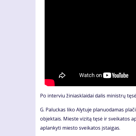
Po interviu žiniasklaidai dalis ministrų tę
G. Paluckas liko Alytuje planuodamas plač
objektais. Mieste vizitą tęsė ir sveikato
aplankyti miesto sveikatos įstaigas.