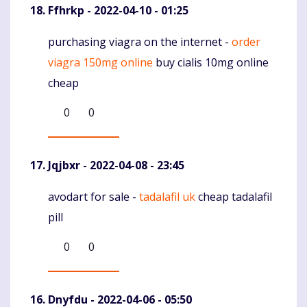
Ffhrkp
- 2022-04-10 - 01:25
purchasing viagra on the internet -
order
Komentaras
viagra 150mg online
buy cialis 10mg online
cheap
0
0
Jqjbxr
- 2022-04-08 - 23:45
avodart for sale -
tadalafil uk
cheap tadalafil
Komentaras
pill
0
0
Dnyfdu
- 2022-04-06 - 05:50