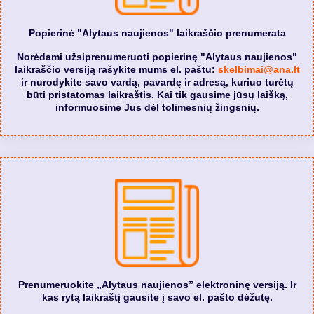
Popierinė "Alytaus naujienos" laikraščio prenumerata
Norėdami užsiprenumeruoti popierinę "Alytaus naujienos"
laikraščio versiją rašykite mums el. paštu:
skelbimai@ana.lt
ir nurodykite savo vardą, pavardę ir adresą, kuriuo turėtų
būti pristatomas laikraštis. Kai tik gausime jūsų laišką,
informuosime Jus dėl tolimesnių žingsnių.
Prenumeruokite „Alytaus naujienos” elektroninę versiją. Ir
kas rytą laikraštį gausite į savo el. pašto dėžutę.