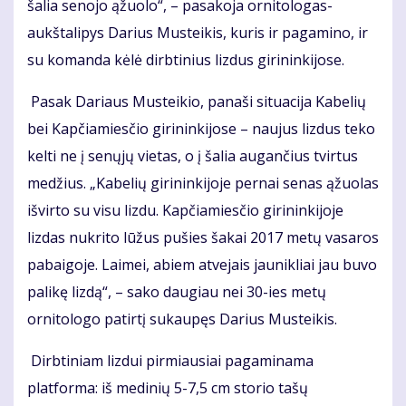
šalia senojo ąžuolo“, – pasakoja ornitologas-
aukštalipys Darius Musteikis, kuris ir pagamino, ir
su komanda kėlė dirbtinius lizdus girininkijose.
Pasak Dariaus Musteikio, panaši situacija Kabelių
bei Kapčiamiesčio girininkijose – naujus lizdus teko
kelti ne į senųjų vietas, o į šalia augančius tvirtus
medžius. „Kabelių girininkijoje pernai senas ąžuolas
išvirto su visu lizdu. Kapčiamiesčio girininkijoje
lizdas nukrito lūžus pušies šakai 2017 metų vasaros
pabaigoje. Laimei, abiem atvejais jaunikliai jau buvo
palikę lizdą“, – sako daugiau nei 30-ies metų
ornitologo patirtį sukaupęs Darius Musteikis.
Dirbtiniam lizdui pirmiausiai pagaminama
platforma: iš medinių 5-7,5 cm storio tašų