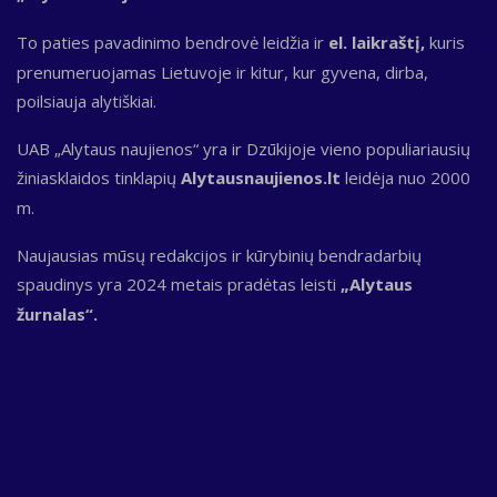
To paties pavadinimo bendrovė leidžia ir
el. laikraštį,
kuris
prenumeruojamas Lietuvoje ir kitur, kur gyvena, dirba,
poilsiauja alytiškiai.
UAB „Alytaus naujienos“ yra ir Dzūkijoje vieno populiariausių
žiniasklaidos tinklapių
Alytausnaujienos.lt
leidėja nuo 2000
m.
Naujausias mūsų redakcijos ir kūrybinių bendradarbių
spaudinys yra 2024 metais pradėtas leisti
„Alytaus
žurnalas“.