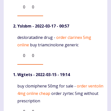
0
0
Yslsbm
- 2022-03-17 - 00:57
desloratadine drug -
order clarinex 5mg
Komentaras
online
buy triamcinolone generic
0
0
Wgtets
- 2022-03-15 - 19:14
buy clomiphene 50mg for sale -
order ventolin
Komentaras
4mg online cheap
order zyrtec 5mg without
prescription