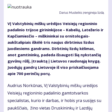
Darius Musteikis įrenginėja lizdą.
VĮ Valstybinių miškų urėdijos Veisiejų regioninio
padalinio trijose girininkijose – Kabelių, Latežerio ir
Kapčiamiesčio – miškininkai su ornitologais-
aukštalipiais iškėlė tris naujus dirbtinius lizdus
juodiesiems gandrams. Dirbtinių lizdų kėlimas,
anot gamtininkų, padeda išsaugoti šią nykstančią
gyvūnų rūšį, įtrauktą į Lietuvos raudonąją knygą.
Juodųjų gandrų Lietuvoje iš viso priskaičiuojama
apie 700 perinčių porų.
Audrius Norkūnas, VĮ Valstybinių miškų urėdijos
Veisiejų regioninio padalinio gamtotvarkos
specialistas, kurio ir darbas, ir hobis yra susijęs su
paukščiais, žino vietas Druskininkų ir Lazdijų