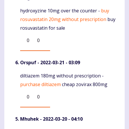
hydroxyzine 10mg over the counter -
buy
Komentaras
rosuvastatin 20mg without prescription
buy
rosuvastatin for sale
0
0
Orspuf
- 2022-03-21 - 03:09
diltiazem 180mg without prescription -
Komentaras
purchase diltiazem
cheap zovirax 800mg
0
0
Mhuhek
- 2022-03-20 - 04:10