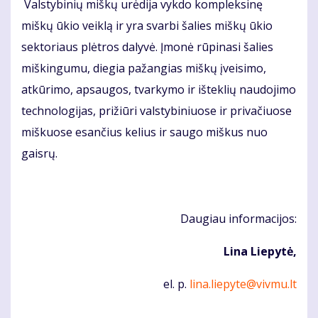
Valstybinių miškų urėdija vykdo kompleksinę
miškų ūkio veiklą ir yra svarbi šalies miškų ūkio
sektoriaus plėtros dalyvė. Įmonė rūpinasi šalies
miškingumu, diegia pažangias miškų įveisimo,
atkūrimo, apsaugos, tvarkymo ir išteklių naudojimo
technologijas, prižiūri valstybiniuose ir privačiuose
miškuose esančius kelius ir saugo miškus nuo
gaisrų.
Daugiau informacijos:
Lina Liepytė,
el. p.
lina.liepyte@vivmu.lt