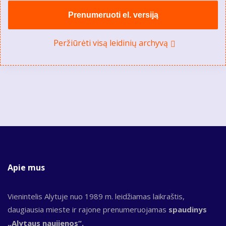
Prenumeruoti el. versiją
Peržiūrėti visą leidinių archyvą
Apie mus
Vienintelis Alytuje nuo 1989 m. leidžiamas laikraštis,
daugiausia mieste ir rajone prenumeruojamas
spaudinys
„Alytaus naujienos“.