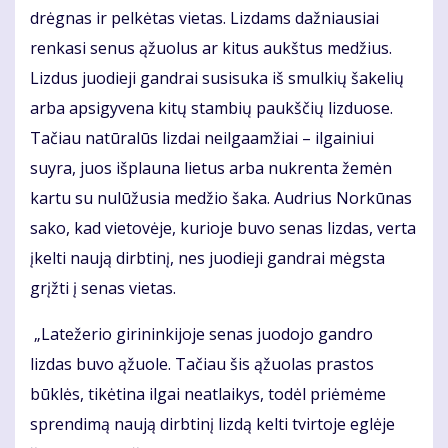
drėgnas ir pelkėtas vietas. Lizdams dažniausiai
renkasi senus ąžuolus ar kitus aukštus medžius.
Lizdus juodieji gandrai susisuka iš smulkių šakelių
arba apsigyvena kitų stambių paukščių lizduose.
Tačiau natūralūs lizdai neilgaamžiai – ilgainiui
suyra, juos išplauna lietus arba nukrenta žemėn
kartu su nulūžusia medžio šaka. Audrius Norkūnas
sako, kad vietovėje, kurioje buvo senas lizdas, verta
įkelti naują dirbtinį, nes juodieji gandrai mėgsta
grįžti į senas vietas.
„Latežerio girininkijoje senas juodojo gandro
lizdas buvo ąžuole. Tačiau šis ąžuolas prastos
būklės, tikėtina ilgai neatlaikys, todėl priėmėme
sprendimą naują dirbtinį lizdą kelti tvirtoje eglėje