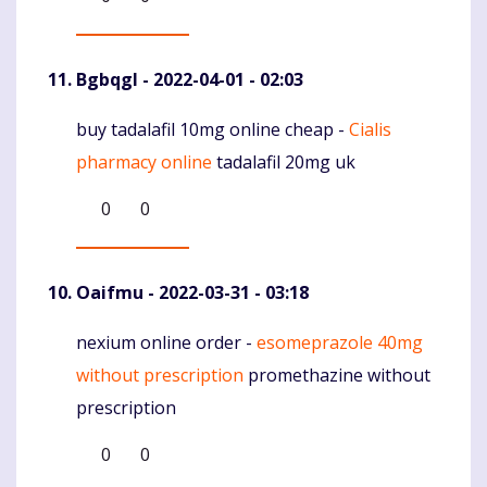
Bgbqgl
- 2022-04-01 - 02:03
buy tadalafil 10mg online cheap -
Cialis
Komentaras
pharmacy online
tadalafil 20mg uk
0
0
Oaifmu
- 2022-03-31 - 03:18
nexium online order -
esomeprazole 40mg
Komentaras
without prescription
promethazine without
prescription
0
0