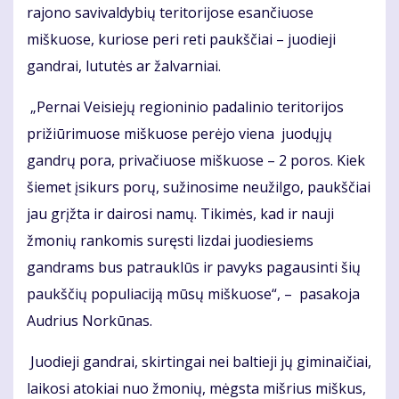
rajono savivaldybių teritorijose esančiuose
miškuose, kuriose peri reti paukščiai – juodieji
gandrai, lututės ar žalvarniai.
„Pernai Veisiejų regioninio padalinio teritorijos
prižiūrimuose miškuose perėjo viena juodųjų
gandrų pora, privačiuose miškuose – 2 poros. Kiek
šiemet įsikurs porų, sužinosime neužilgo, paukščiai
jau grįžta ir dairosi namų. Tikimės, kad ir nauji
žmonių rankomis suręsti lizdai juodiesiems
gandrams bus patrauklūs ir pavyks pagausinti šių
paukščių populiaciją mūsų miškuose“, – pasakoja
Audrius Norkūnas.
Juodieji gandrai, skirtingai nei baltieji jų giminaičiai,
laikosi atokiai nuo žmonių, mėgsta mišrius miškus,