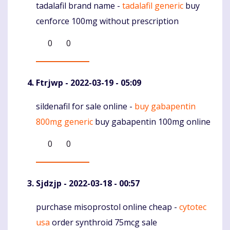
tadalafil brand name -
tadalafil generic
buy
Komentaras
cenforce 100mg without prescription
0
0
Ftrjwp
- 2022-03-19 - 05:09
sildenafil for sale online -
buy gabapentin
Komentaras
800mg generic
buy gabapentin 100mg online
0
0
Sjdzjp
- 2022-03-18 - 00:57
purchase misoprostol online cheap -
cytotec
Komentaras
usa
order synthroid 75mcg sale