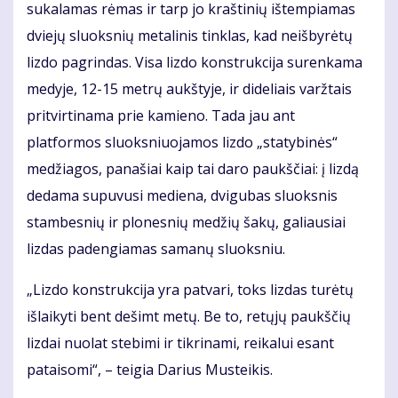
sukalamas rėmas ir tarp jo kraštinių ištempiamas
dviejų sluoksnių metalinis tinklas, kad neišbyrėtų
lizdo pagrindas. Visa lizdo konstrukcija surenkama
medyje, 12-15 metrų aukštyje, ir dideliais varžtais
pritvirtinama prie kamieno. Tada jau ant
platformos sluoksniuojamos lizdo „statybinės“
medžiagos, panašiai kaip tai daro paukščiai: į lizdą
dedama supuvusi mediena, dvigubas sluoksnis
stambesnių ir plonesnių medžių šakų, galiausiai
lizdas padengiamas samanų sluoksniu.
„Lizdo konstrukcija yra patvari, toks lizdas turėtų
išlaikyti bent dešimt metų. Be to, retųjų paukščių
lizdai nuolat stebimi ir tikrinami, reikalui esant
pataisomi“, – teigia Darius Musteikis.