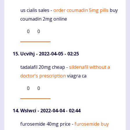
us cialis sales -
order coumadin 5mg pills
buy
Komentaras
coumadin 2mg online
0
0
Ucvihj
- 2022-04-05 - 02:25
tadalafil 20mg cheap -
sildenafil without a
Komentaras
doctor's prescription
viagra ca
0
0
Wslwci
- 2022-04-04 - 02:44
furosemide 40mg price -
furosemide buy
Komentaras