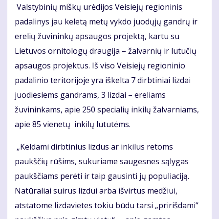
Valstybinių miškų urėdijos Veisiejų regioninis
padalinys jau keletą metų vykdo juodųjų gandrų ir
erelių žuvininkų apsaugos projektą, kartu su
Lietuvos ornitologų draugija – žalvarnių ir lutučių
apsaugos projektus. Iš viso Veisiejų regioninio
padalinio teritorijoje yra iškelta 7 dirbtiniai lizdai
juodiesiems gandrams, 3 lizdai – ereliams
žuvininkams, apie 250 specialių inkilų žalvarniams,
apie 85 vienetų inkilų lututėms.
„Keldami dirbtinius lizdus ar inkilus retoms
paukščių rūšims, sukuriame saugesnes sąlygas
paukščiams perėti ir taip gausinti jų populiaciją.
Natūraliai suirus lizdui arba išvirtus medžiui,
atstatome lizdavietes tokiu būdu tarsi „pririšdami“