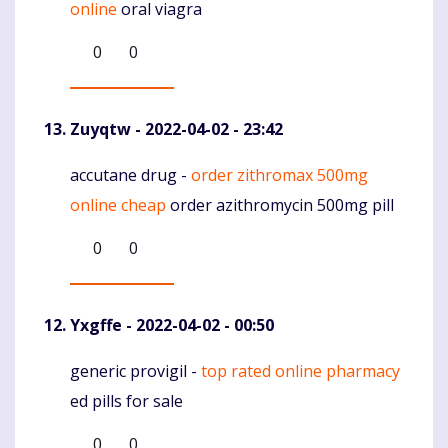
online
oral viagra
0
0
Zuyqtw
- 2022-04-02 - 23:42
accutane drug -
order zithromax 500mg
Komentaras
online cheap
order azithromycin 500mg pill
0
0
Yxgffe
- 2022-04-02 - 00:50
generic provigil -
top rated online pharmacy
Komentaras
ed pills for sale
0
0