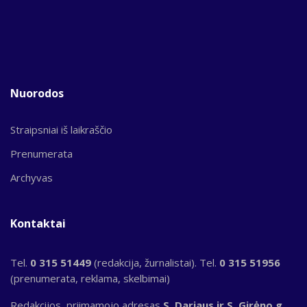
Nuorodos
Straipsniai iš laikraščio
Prenumerata
Archyvas
Kontaktai
Tel.
0 315 51449
(redakcija, žurnalistai). Tel.
0 315 51956
(prenumerata, reklama, skelbimai)
Redakcijos, priimamojo adresas
S. Dariaus ir S. Girėno g.