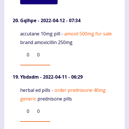
Gqlhpe
- 2022-04-12 - 07:34
accutane 10mg pill -
amoxil 500mg for sale
Komentaras
brand amoxicillin 250mg
0
0
Ybdxdm
- 2022-04-11 - 06:29
herbal ed pills -
order prednisone 40mg
Komentaras
generic
prednisone pills
0
0