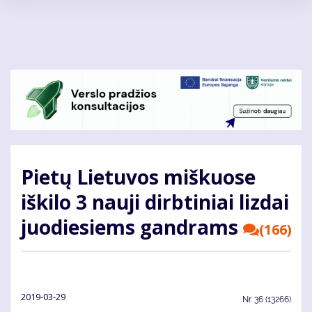
Pereiti
į
pagrindinį
turinį
Pietų Lietuvos miškuose
iškilo 3 nauji dirbtiniai lizdai
juodiesiems gandrams
(166)
2019-03-29
Nr.
36 (13266)