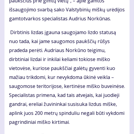
paukščius prie gimtų vietų“, – apie gamtos
išsaugojimo svarbą sako Valstybinių miškų urėdijos
gamtotvarkos specialistas Audrius Norkūnas.
Dirbtinis lizdas įgauna saugojamo lizdo statusą
nuo tada, kai jame saugomos paukščių rūšys
pradeda perėti. Audriaus Norkūno teigimu,
dirbtiniai lizdai ir inkilai keliami tokiose miško
vietovėse, kuriose paukščiai galėtų gyventi kuo
mažiau trikdomi, kur nevykdoma ūkinė veikla –
saugomose teritorijose, kertinėse miško buveinėse.
Specialistas primena, kad tais atvejais, kai juodieji
gandrai, ereliai žuvininkai susisuka lizdus miške,
aplink juos 200 metrų spinduliu negali būti vykdomi
pagrindiniai miško kirtimai.