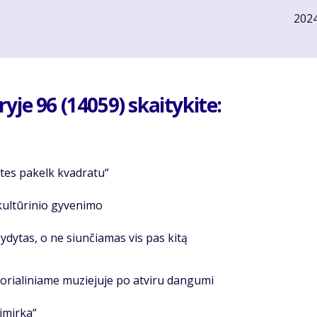
202
je 96 (14059) skaitykite:
utes pakelk kvadratu“
kultūrinio gyvenimo
šgydytas, o ne siunčiamas vis pas kitą
orialiniame muziejuje po atviru dangumi
imirka“