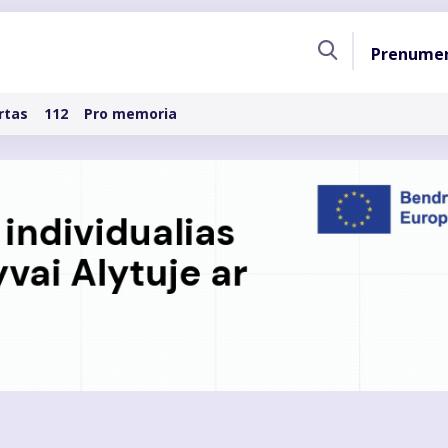
Pagri
Prenume
naviga
rtas
112
Pro memoria