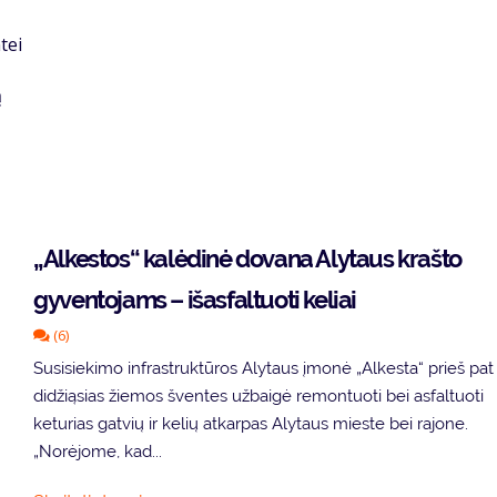
tei
ą
„Alkestos“ kalėdinė dovana Alytaus krašto
gyventojams – išasfaltuoti keliai
(6)
Susisiekimo infrastruktūros Alytaus įmonė „Alkesta“ prieš pat
didžiąsias žiemos šventes užbaigė remontuoti bei asfaltuoti
keturias gatvių ir kelių atkarpas Alytaus mieste bei rajone.
„Norėjome, kad...