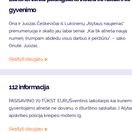
gyvenimo
Ona ir Juozas Češkevičiai iš Luksnėnų „Alytaus naujienas“
prenumeruoja ir skaito jau labai seniai. „Kai tik atneša naują
numerį, trumpam atidedu visus darbus ir peržiūriu“, – sako
Onutė. Juozas...
Skaityti daugiau
112 informacija
PASISAVINO 70 TŪKST. EURŲŠventinis laikotarpis kai kuriem
gyventojams atnešė ne dovanų, o išturštino sąskaitas. Į Alyta
apskrities policiją kreipėsi moteris (g.
Skaityti daugiau