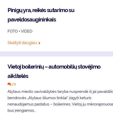
Pinigų yra, reikės sutarimo su
paveldosaugininkais
FOTO + VIDEO
Skaityti daugiau
Vietoj boilerinių – automobilių stovėjimo
aikštelės
(1)
Alytaus miesto savivaldybės taryba nusprendė iš jai pavaldži
bendrovės „Alytaus šilumos tinklai“ įsigyti keturis
nenaudojamus pastatus – boilerines. Vietoj jų mikrorajonuos
bus įrengiamos...