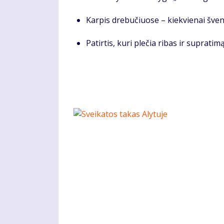
Karpis drebučiuose – kiekvienai šven
Patirtis, kuri plečia ribas ir supratim