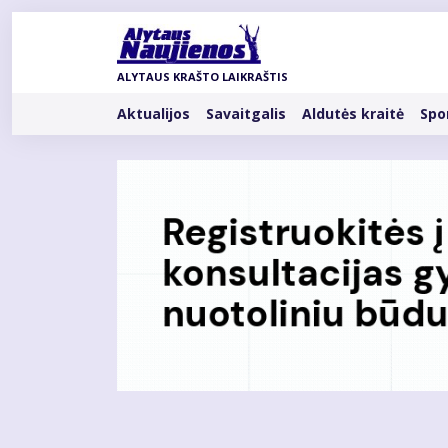
Pereiti
į
pagrindinį
ALYTAUS KRAŠTO LAIKRAŠTIS
turinį
Rubrikos
Aktualijos
Savaitgalis
Aldutės kraitė
Spo