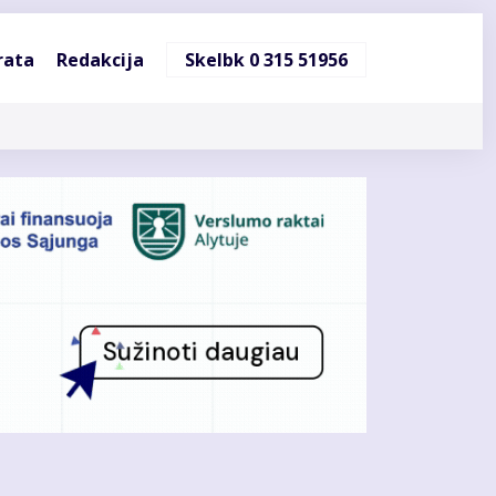
ndinė
rata
Redakcija
Skelbk 0 315 51956
cija