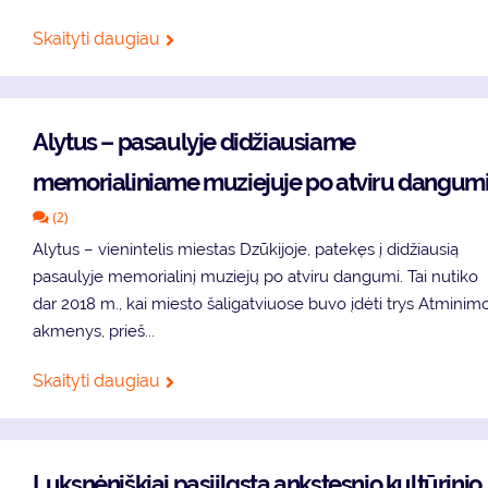
Skaityti daugiau
Alytus – pasaulyje didžiausiame
memorialiniame muziejuje po atviru dangum
(2)
Alytus – vienintelis miestas Dzūkijoje, patekęs į didžiausią
pasaulyje memorialinį muziejų po atviru dangumi. Tai nutiko
dar 2018 m., kai miesto šaligatviuose buvo įdėti trys Atminim
akmenys, prieš...
Skaityti daugiau
Luksnėniškiai pasiilgsta ankstesnio kultūrinio