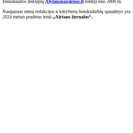
žiniasklaidos tinklapių
Alytausnaujienos.lt
leidėja nuo 2000 m.
Naujausias mūsų redakcijos ir kūrybinių bendradarbių spaudinys yra
2024 metais pradėtas leisti
„Alytaus žurnalas“.