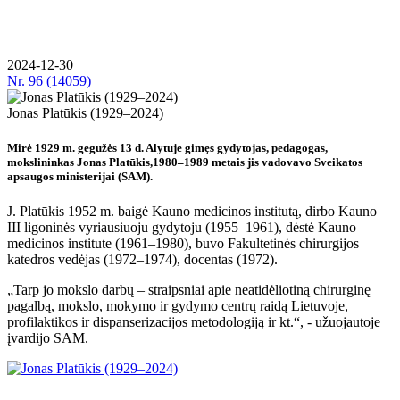
2024-12-30
Nr.
96 (14059)
Jonas Platūkis (1929–2024)
Mirė 1929 m. gegužės 13 d. Alytuje gimęs gydytojas, pedagogas,
mokslininkas Jonas Platūkis,1980–1989 metais jis vadovavo Sveikatos
apsaugos ministerijai (SAM).
J. Platūkis 1952 m. baigė Kauno medicinos institutą, dirbo Kauno
III ligoninės vyriausiuoju gydytoju (1955–1961), dėstė Kauno
medicinos institute (1961–1980), buvo Fakultetinės chirurgijos
katedros vedėjas (1972–1974), docentas (1972).
„Tarp jo mokslo darbų – straipsniai apie neatidėliotiną chirurginę
pagalbą, mokslo, mokymo ir gydymo centrų raidą Lietuvoje,
profilaktikos ir dispanserizacijos metodologiją ir kt.“, - užuojautoje
įvardijo SAM.