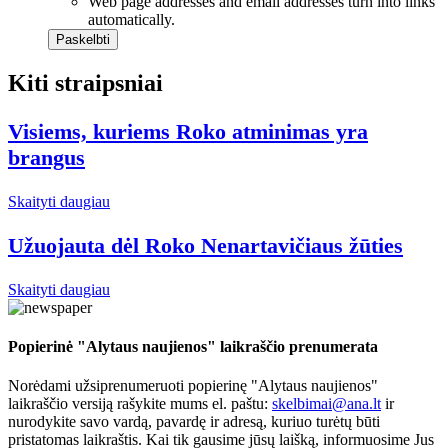
Web page addresses and email addresses turn into links
automatically.
Kiti straipsniai
Visiems, kuriems Roko atminimas yra
brangus
Skaityti daugiau
Užuojauta dėl Roko Nenartavičiaus žūties
Skaityti daugiau
Popierinė "Alytaus naujienos" laikraščio prenumerata
Norėdami užsiprenumeruoti popierinę "Alytaus naujienos"
laikraščio versiją rašykite mums el. paštu:
skelbimai@ana.lt
ir
nurodykite savo vardą, pavardę ir adresą, kuriuo turėtų būti
pristatomas laikraštis. Kai tik gausime jūsų laišką, informuosime Jus