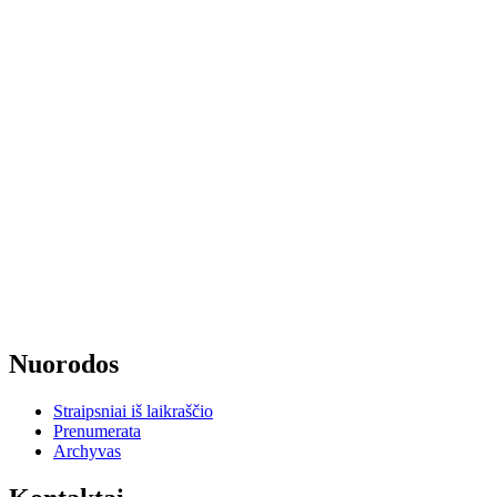
Nuorodos
Straipsniai iš laikraščio
Prenumerata
Archyvas