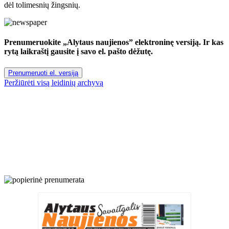
dėl tolimesnių žingsnių.
Prenumeruokite „Alytaus naujienos” elektroninę versiją. Ir kas
rytą laikraštį gausite į savo el. pašto dėžutę.
Prenumeruoti el. versiją
Peržiūrėti visą leidinių archyvą