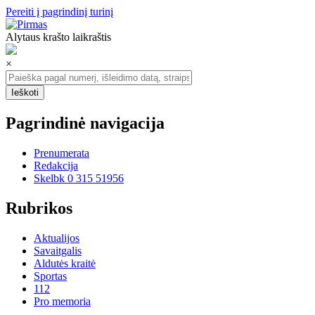
Pereiti į pagrindinį turinį
Alytaus krašto laikraštis
×
Pagrindinė navigacija
Prenumerata
Redakcija
Skelbk 0 315 51956
Rubrikos
Aktualijos
Savaitgalis
Aldutės kraitė
Sportas
112
Pro memoria