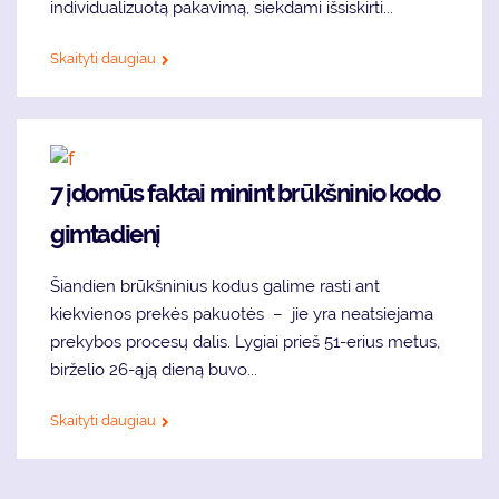
individualizuotą pakavimą, siekdami išsiskirti...
Skaityti daugiau
7 įdomūs faktai minint brūkšninio kodo
gimtadienį
Šiandien brūkšninius kodus galime rasti ant
kiekvienos prekės pakuotės – jie yra neatsiejama
prekybos procesų dalis. Lygiai prieš 51-erius metus,
birželio 26-ąją dieną buvo...
Skaityti daugiau