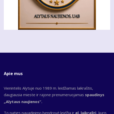
Apie mus
Vienintelis Alytuje nuo 1989 m. leidžiamas laikraštis,
daugiausia mieste ir rajone prenumeruojamas
spaudinys
„Alytaus naujienos“.
To paties pavadinimo bendrovė leidžia ir
el. laikraštį,
kuris