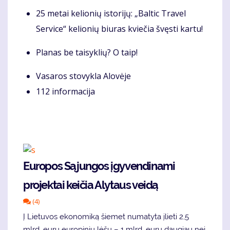
25 metai kelionių istorijų: „Baltic Travel
Service“ kelionių biuras kviečia švęsti kartu!
Planas be taisyklių? O taip!
Vasaros stovykla Alovėje
112 informacija
Europos Sąjungos įgyvendinami
projektai keičia Alytaus veidą
(4)
Į Lietuvos ekonomiką šiemet numatyta įlieti 2,5
mlrd. eurų europinių lėšų – 1 mlrd. eurų daugiau nei