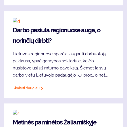
Darbo pasiūla regionuose auga, o
norinčių dirbti?
Lietuvos regionuose sparčiai auganti darbuotojų
paklausa, ypač gamybos sektoriuje, keičia
nusistovėjusį užimtumo paveikslą. Šiemet laisvų
darbo vietų Lietuvoje padaugėjo 7,7 proc., o net...
Skaityti daugiau
Metinės paminėtos Žaliamiškyje