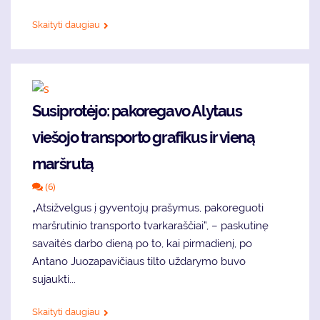
Skaityti daugiau
Susiprotėjo: pakoregavo Alytaus
viešojo transporto grafikus ir vieną
maršrutą
(6)
„Atsižvelgus į gyventojų prašymus, pakoreguoti
maršrutinio transporto tvarkaraščiai”, – paskutinę
savaitės darbo dieną po to, kai pirmadienį, po
Antano Juozapavičiaus tilto uždarymo buvo
sujaukti...
Skaityti daugiau