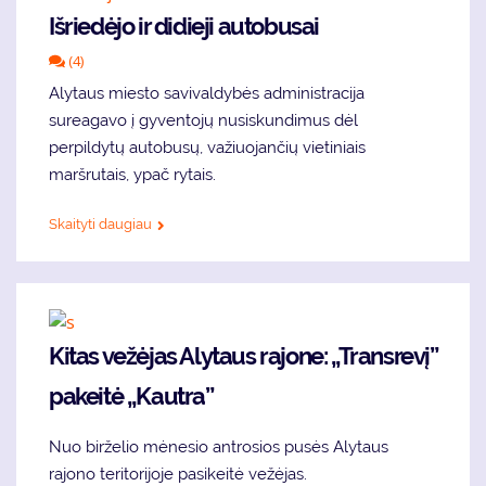
Išriedėjo ir didieji autobusai
(4)
Alytaus miesto savivaldybės administracija
sureagavo į gyventojų nusiskundimus dėl
perpildytų autobusų, važiuojančių vietiniais
maršrutais, ypač rytais.
Skaityti daugiau
Kitas vežėjas Alytaus rajone: „Transrevį”
pakeitė „Kautra”
Nuo birželio mėnesio antrosios pusės Alytaus
rajono teritorijoje pasikeitė vežėjas.