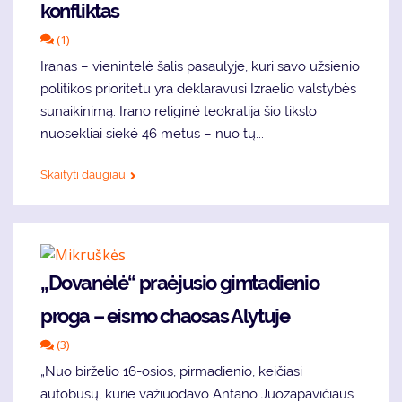
konfliktas
(1)
Iranas – vienintelė šalis pasaulyje, kuri savo užsienio
politikos prioritetu yra deklaravusi Izraelio valstybės
sunaikinimą. Irano religinė teokratija šio tikslo
nuosekliai siekė 46 metus – nuo tų...
Skaityti daugiau
„Dovanėlė“ praėjusio gimtadienio
proga – eismo chaosas Alytuje
(3)
„Nuo birželio 16-osios, pirmadienio, keičiasi
autobusų, kurie važiuodavo Antano Juozapavičiaus