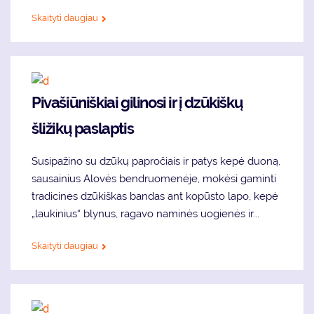
Skaityti daugiau
Pivašiūniškiai gilinosi ir į dzūkiškų
šližikų paslaptis
Susipažino su dzūkų papročiais ir patys kepė duoną,
sausainius Alovės bendruomenėje, mokėsi gaminti
tradicines dzūkiškas bandas ant kopūsto lapo, kepė
„laukinius“ blynus, ragavo naminės uogienės ir...
Skaityti daugiau