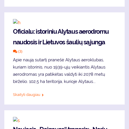
Oficialu: istoriniu Alytaus aerodromu
naudosis ir Lietuvos šaulių sąjunga
(3)
Apie naują sutartį pranešė Alytaus aeroklubas,
kuriam istorinis, nuo 1939-ųjų veikiantis Alytaus
aerodromas yra patikėtas valdyti iki 2078 metų
birželio. 102,5 ha teritorija, kurioje Alytaus...
Skaityti daugiau