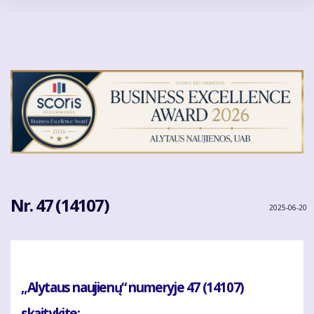
Pereiti
į
pagrindinį
turinį
Nr. 47 (14107)
2025-06-20
„Alytaus naujienų“ numeryje 47 (14107)
skaitykite: