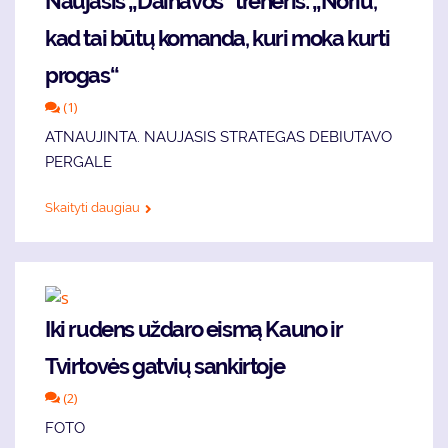
Naujasis „Dainavos“ treneris: „Noriu,
kad tai būtų komanda, kuri moka kurti
progas“
(1)
ATNAUJINTA. NAUJASIS STRATEGAS DEBIUTAVO
PERGALE
Skaityti daugiau
Iki rudens uždaro eismą Kauno ir
Tvirtovės gatvių sankirtoje
(2)
FOTO