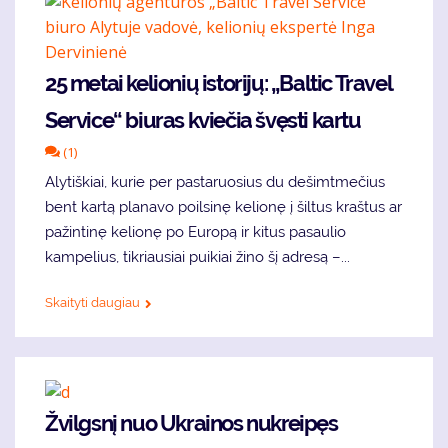
25 metai kelionių istorijų: „Baltic Travel
Service“ biuras kviečia švęsti kartu
(1)
Alytiškiai, kurie per pastaruosius du dešimtmečius
bent kartą planavo poilsinę kelionę į šiltus kraštus ar
pažintinę kelionę po Europą ir kitus pasaulio
kampelius, tikriausiai puikiai žino šį adresą –...
Skaityti daugiau
Žvilgsnį nuo Ukrainos nukreipęs