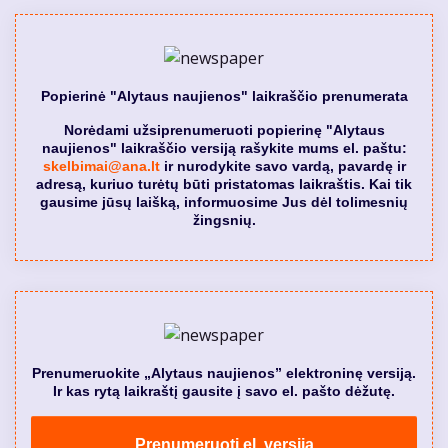
Popierinė "Alytaus naujienos" laikraščio prenumerata
Norėdami užsiprenumeruoti popierinę "Alytaus
naujienos" laikraščio versiją rašykite mums el. paštu:
skelbimai@ana.lt
ir nurodykite savo vardą, pavardę ir
adresą, kuriuo turėtų būti pristatomas laikraštis. Kai tik
gausime jūsų laišką, informuosime Jus dėl tolimesnių
žingsnių.
Prenumeruokite „Alytaus naujienos” elektroninę versiją.
Ir kas rytą laikraštį gausite į savo el. pašto dėžutę.
Prenumeruoti el. versiją