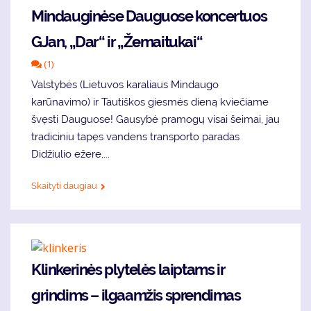
Mindauginėse Dauguose koncertuos
GJan, „Dar“ ir „Žemaitukai“
(1)
Valstybės (Lietuvos karaliaus Mindaugo
karūnavimo) ir Tautiškos giesmės dieną kviečiame
švęsti Dauguose! Gausybė pramogų visai šeimai, jau
tradiciniu tapęs vandens transporto paradas
Didžiulio ežere,...
Skaityti daugiau
Klinkerinės plytelės laiptams ir
grindims – ilgaamžis sprendimas