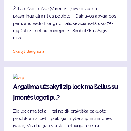
Žaliamiškio miške (Varėnos r.) įvyko jautri ir
prasminga atminties popietė – Dainavos apygardos
partizanų vado Liongino Baliukevičiaus-Dzūko 75-
ųjų žūties metinių minėjimas. Simboliškas žygis
nuo...
Skaityti daugiau
Ar galima užsakyti zip lock maišelius su
įmonės logotipu?
Zip lock maišeliai – tai ne tik praktiška pakuotė
produktams, bet ir puiki galimybė stiprinti įmonės
įvaizdį. Vis daugiau verslų Lietuvoje renkasi