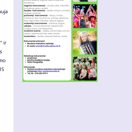
auja
 ir
is
imo
15