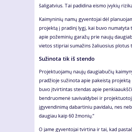
šaligatvius. Tai padidina eismo įvykių riz
Kaimyninių namų gyventojai dėl planuojam
projektą į pradinį lygį, kai buvo numatyta 
apie požeminių garažų prie naujų daugia
vietos stipriai sumažins žaliuosius plotus t
Sužinota tik iš stendo
Projektuojamų naujų daugiabučių kaimyny
pradžioje sužinota apie pakeistą projektą bu
buvo įtvirtintas stendas apie penkiaaukš
bendruomenė savivaldybei ir projektuotoj
įgyvendinimą dabartiniu pavidalu, nes nebu
daugiau kaip 60 žmonių.“
O jame gyventojai tvirtina ir tai, kad past