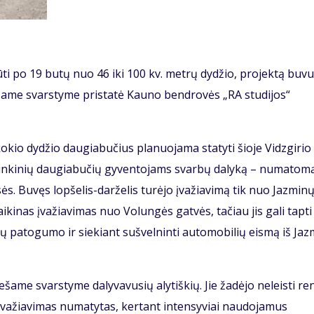
ti po 19 butų nuo 46 iki 100 kv. metrų dydžio, projektą buvu
viešame svarstyme pristatė Kauno bendrovės „RA studijos“
, kokio dydžio daugiabučius planuojama statyti šioje Vidzgirio
aplinkinių daugiabučių gyventojams svarbų dalyką – numatom
s. Buvęs lopšelis-darželis turėjo įvažiavimą tik nuo Jazmin
ikinas įvažiavimas nuo Volungės gatvės, tačiau jis gali tapti 
ų patogumo ir siekiant sušvelninti automobilių eismą iš Ja
ešame svarstyme dalyvavusių alytiškių. Jie žadėjo neleisti re
s įvažiavimas numatytas, kertant intensyviai naudojamus