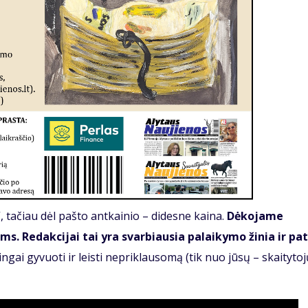
 tačiau dėl pašto antkainio – didesne kaina.
Dėkojame
s. Redakcijai tai yra svarbiausia palaikymo žinia ir pat
kmingai gyvuoti ir leisti nepriklausomą (tik nuo jūsų – skaitytoj