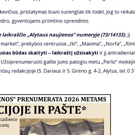
vičius, pristatymas buvo surengtas tik todėl, jog to reikal
ndro, gyventojams priimtino sprendimo.
 laikraščio „Alytaus naujienos“ numeryje (73/14133).
Jį
 market“, prekybos centruose „Iki“, „Maxima“, „Norfa“, „Rimi“
usias būdas skaityti – laikraštį užsisakyti
ir jį antradienia
ą. Užsiprenumeruoti galite jums patogiu metu „Perlo“ mokėj
sų redakcijoje (S. Dariaus ir S. Girėno g. 4-2, Alytus, tel. 0 3