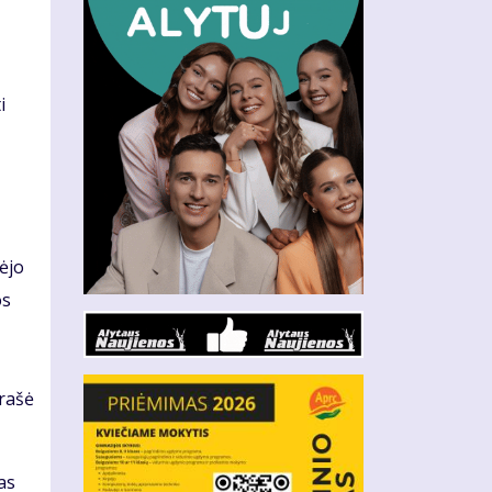
i
ėjo
os
irašė
as