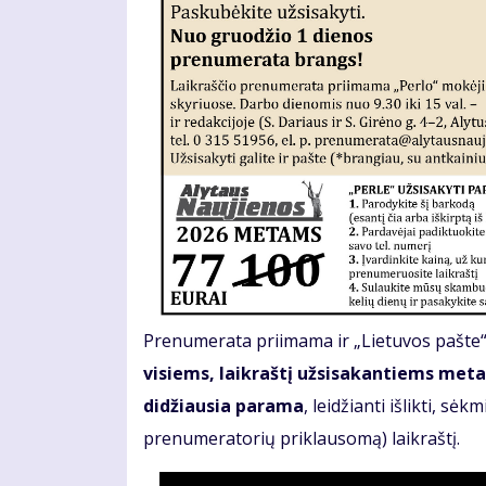
Prenumerata priimama ir „Lietuvos pašte“,
visiems, laikraštį užsisakantiems metam
didžiausia parama
, leidžianti išlikti, sė
prenumeratorių priklausomą) laikraštį.