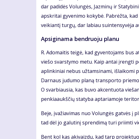
dar padidės Volungės, Jazminų ir Statybini
apskritai gyvenimo kokybė. Pabrėžta, kad 
veikiantį turgų, dar labiau suintensyvėja 
Apsiginama bendruoju planu
R. Adomaitis teigė, kad gyventojams bus at
viešo svarstymo metu. Kaip antai įrengt
aplinkiniai nebus užtamsinami, išlaikomi p
Darnaus judumo planą transporto priemonių
O svarbiausia, kas buvo akcentuota vieš
penkiaaukščių statyba aptariamoje teritori
Beje, įvažiavimas nuo Volungės gatvės į pl
tad dėl jo galutinį sprendimą turi priimti vi
Bent kol kas akivaizdu, kad tarp projektuot