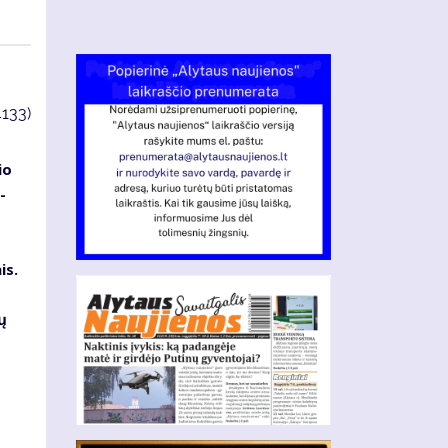
4133)
io
-
is.
ų