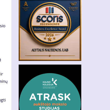
sio
ą
ų
ir
zminų
ngti