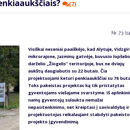
enkiaaukščiais?
(7)
Nr.
73 (1
Visiškai neseniai paaiškėjo, kad Alytuje, Vidzgir
mikrorajone, Jazminų gatvėje, buvusio lopšelio
darželio „Žiogelis“ teritorijoje, bus ne dviejų
aukštų daugiabutis su 22 butais. Čia
projektuojami keturi penkiaaukščiai su 76 buta
Toks pakeistas projektas ką tik pristatytas
gyventojams viešajame svarstyme. Iš aplinkini
namų gyventojų sulaukta nemažai
nepasitenkinimo, net kreiptasi į savivaldybę ir
projektuotojus reikalaujant stabdyti pakeisto
projekto įgyvendinimą.