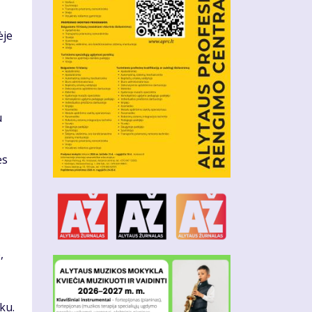
ėje
u
ės
,
ku.