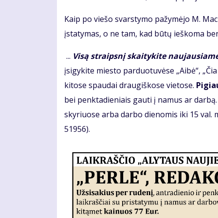
Kaip po viešo svarstymo pažymėjo M. Macke
įstatymas, o ne tam, kad būtų ieškoma be
...
Visą straipsnį skaitykite naujausiame
įsigykite miesto parduotuvėse „Aibė“, „Čia
kitose spaudai draugiškose vietose.
Pigia
bei penktadieniais gauti į namus ar darb
skyriuose arba darbo dienomis iki 15 val. mū
51956).