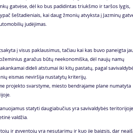
nkų gatvėse, dėl ko bus padidintas triukšmo ir taršos lygis,
ypač šeštadieniais, kai daug žmonių atvyksta į Jazminų gatv
automobilių judėjimas.
sakyta į visus paklausimus, tačiau kai kas buvo paneigta ja
i požeminius garažus būtų neekonomiška, dėl naujų namų
akankamai dideli atstumai iki kitų pastatų, pagal savivaldyb
 eismas neviršija nustatytų kriterijų.
ame projekto svarstyme, miesto bendrajame plane numatyta
joje.
anuojamus statyti daugiabučius yra savivaldybės teritorijoje
etinė valdžia.
ojų ir gyventojų yra nesutarimų ir kuo jie baigsis, dar neaiš