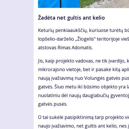
Žadėta net gultis ant kelio
Keturių penkiaaukščių, kuriuose turėtų bū
lopšelio-darželio „Žiogelis“ teritorijoje 
atstovas Rimas Adomatis.
Jis, kaip projekto vadovas, ne tik įvardijo
mikrorajono vietoje, bet ir pasakė kitą 
naują įvažiavimą nuo Volungės gatvės pusė
gatvės. Šiuo metu iki būsimo objekto yra la
nuolatiniu dėl naujų daugiabučių gyventoj
gatvės pusės.
O tai sukėlė pasipiktinimą tarp projekto vi
naujo įvažiavimo, net gultis ant kelio, ne