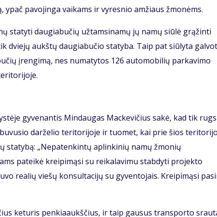
iką, ypač pavojinga vaikams ir vyresnio amžiaus žmonėms.
ų statyti daugiabučių užtamsinamų jų namų siūlė grąžinti
tik dviejų aukštų daugiabučio statyba. Taip pat siūlyta galvot
bučių įrengimą, nes numatytos 126 automobilių parkavimo
eritorijoje.
stėje gyvenantis Mindaugas Mackevičius sakė, kad tik rugs
vusio darželio teritorijoje ir tuomet, kai prie šios teritorij
čių statybą: „Nepatenkintų aplinkinių namų žmonių
ams pateikė kreipimąsi su reikalavimu stabdyti projekto
vo realių viešų konsultacijų su gyventojais. Kreipimąsi pas
ačius keturis penkiaaukščius, ir taip gausus transporto sraut