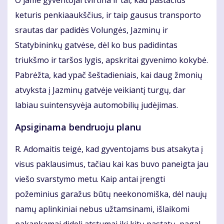
O jame gyventojai tvirtina ir tai, kad pastačius
keturis penkiaaukščius, ir taip gausus transporto
srautas dar padidės Volungės, Jazminų ir
Statybininkų gatvėse, dėl ko bus padidintas
triukšmo ir taršos lygis, apskritai gyvenimo kokybė.
Pabrėžta, kad ypač šeštadieniais, kai daug žmonių
atvyksta į Jazminų gatvėje veikiantį turgų, dar
labiau suintensyvėja automobilių judėjimas.
Apsiginama bendruoju planu
R. Adomaitis teigė, kad gyventojams bus atsakyta į
visus paklausimus, tačiau kai kas buvo paneigta jau
viešo svarstymo metu. Kaip antai įrengti
požeminius garažus būtų neekonomiška, dėl naujų
namų aplinkiniai nebus užtamsinami, išlaikomi