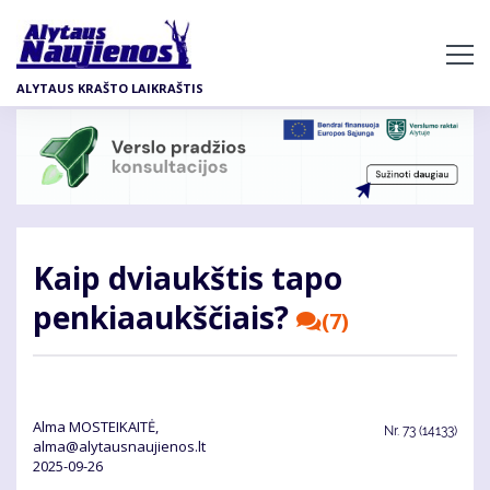
Pereiti
į
pagrindinį
ALYTAUS KRAŠTO LAIKRAŠTIS
turinį
Kaip dviaukštis tapo
penkiaaukščiais?
(7)
Alma MOSTEIKAITĖ,
Nr.
73 (14133)
alma@alytausnaujienos.lt
2025-09-26