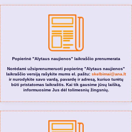
Popierinė "Alytaus naujienos" laikraščio prenumerata
Norėdami užsiprenumeruoti popierinę "Alytaus naujienos"
laikraščio versiją rašykite mums el. paštu:
skelbimai@ana.lt
ir nurodykite savo vardą, pavardę ir adresą, kuriuo turėtų
būti pristatomas laikraštis. Kai tik gausime jūsų laišką,
informuosime Jus dėl tolimesnių žingsnių.