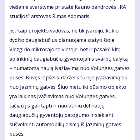
viešame svarstyme pristatė Kauno bendrovės „RA
studijos“ atstovas Rimas Adomatis.
Jis, kaip projekto vadovas, ne tik įvardijo, kokio
dydžio daugiabučius planuojama statyti šioje
Vidzgirio mikrorajono vietoje, bet ir pasakė kitą
aplinkinių daugiabučių gyventojams svarbų dalyką
– numatomą naują įvažiavimą nuo Volungės gatvės
pusės. Buvęs lopšelis-darželis turėjo įvažiavimą tik
nuo Jazminų gatvės. Šiuo metu iki būsimo objekto
yra laikinas įvažiavimas nuo Volungės gatvės,
tačiau jis gali tapti ir nuolatiniu dėl naujų
daugiabučių gyventojų patogumo ir siekiant
sušvelninti automobilių eismą iš Jazminų gatvės
pusės.