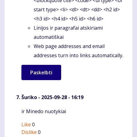
<blockquote cite> <code> <ul type> <ol
start type> <li> <dl> <dt> <dd> <h2 id>
<h3 id> <h4 id> <h5 id> <h6 id>
Linijos ir paragrafai atskiriami
automatiškai
Web page addresses and email
addresses turn into links automatically.
Šuriko
- 2025-09-28 - 16:19
ir Minedo nuotykiai
Komentaras
Like
0
Dislike
0