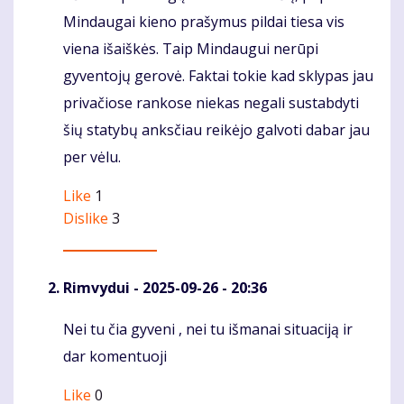
Mindaugai kieno prašymus pildai tiesa vis
viena išaiškės. Taip Mindaugui nerūpi
gyventojų gerovė. Faktai tokie kad sklypas jau
privačiose rankose niekas negali sustabdyti
šių statybų anksčiau reikėjo galvoti dabar jau
per vėlu.
Like
1
Dislike
3
Rimvydui
- 2025-09-26 - 20:36
Nei tu čia gyveni , nei tu išmanai situaciją ir
Komentaras
dar komentuoji
Like
0