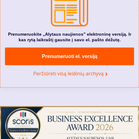
Prenumeruokite „Alytaus naujienos” elektroninę versiją. Ir
kas rytą laikraštį gausite į savo el. pašto dėžutę.
Prenumeruoti el. versiją
Peržiūrėti visą leidinių archyvą