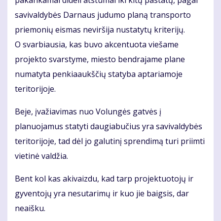
pakankamai dideli atstumai iki kitų pastatų, pagal
savivaldybės Darnaus judumo planą transporto
priemonių eismas neviršija nustatytų kriterijų.
O svarbiausia, kas buvo akcentuota viešame
projekto svarstyme, miesto bendrajame plane
numatyta penkiaaukščių statyba aptariamoje
teritorijoje.
Beje, įvažiavimas nuo Volungės gatvės į
planuojamus statyti daugiabučius yra savivaldybės
teritorijoje, tad dėl jo galutinį sprendimą turi priimti
vietinė valdžia.
Bent kol kas akivaizdu, kad tarp projektuotojų ir
gyventojų yra nesutarimų ir kuo jie baigsis, dar
neaišku.