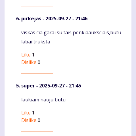
pirkejas
- 2025-09-27 - 21:46
viskas cia garai su tais penkiaauksciais,butu
Komentaras
labai truksta
Like
1
Dislike
0
super
- 2025-09-27 - 21:45
laukiam nauju butu
Komentaras
Like
1
Dislike
0