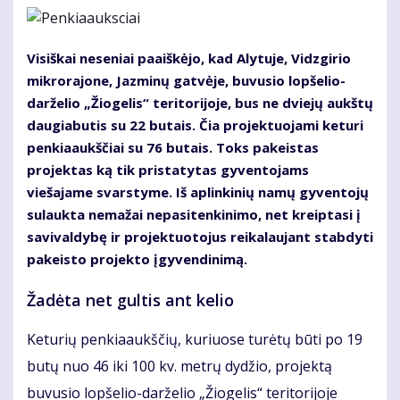
Visiškai neseniai paaiškėjo, kad Alytuje, Vidzgirio
mikrorajone, Jazminų gatvėje, buvusio lopšelio-
darželio „Žiogelis“ teritorijoje, bus ne dviejų aukštų
daugiabutis su 22 butais. Čia projektuojami keturi
penkiaaukščiai su 76 butais. Toks pakeistas
projektas ką tik pristatytas gyventojams
viešajame svarstyme. Iš aplinkinių namų gyventojų
sulaukta nemažai nepasitenkinimo, net kreiptasi į
savivaldybę ir projektuotojus reikalaujant stabdyti
pakeisto projekto įgyvendinimą.
Žadėta net gultis ant kelio
Keturių penkiaaukščių, kuriuose turėtų būti po 19
butų nuo 46 iki 100 kv. metrų dydžio, projektą
buvusio lopšelio-darželio „Žiogelis“ teritorijoje