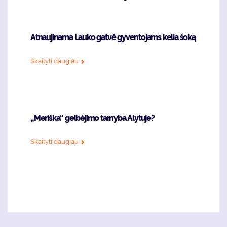
Atnaujinama Lauko gatvė gyventojams kelia šoką
Skaityti daugiau
„Meriška“ gelbėjimo tarnyba Alytuje?
Skaityti daugiau