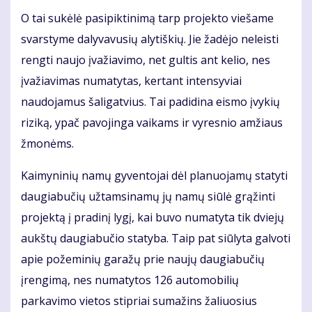
O tai sukėlė pasipiktinimą tarp projekto viešame
svarstyme dalyvavusių alytiškių. Jie žadėjo neleisti
rengti naujo įvažiavimo, net gultis ant kelio, nes
įvažiavimas numatytas, kertant intensyviai
naudojamus šaligatvius. Tai padidina eismo įvykių
riziką, ypač pavojinga vaikams ir vyresnio amžiaus
žmonėms.
Kaimyninių namų gyventojai dėl planuojamų statyti
daugiabučių užtamsinamų jų namų siūlė grąžinti
projektą į pradinį lygį, kai buvo numatyta tik dviejų
aukštų daugiabučio statyba. Taip pat siūlyta galvoti
apie požeminių garažų prie naujų daugiabučių
įrengimą, nes numatytos 126 automobilių
parkavimo vietos stipriai sumažins žaliuosius