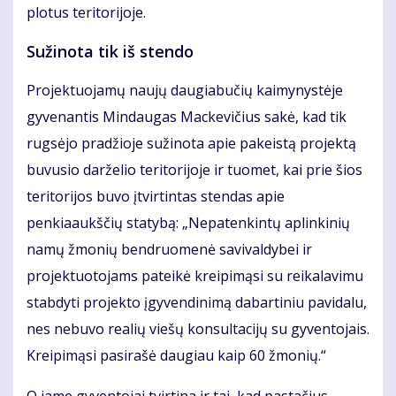
plotus teritorijoje.
Sužinota tik iš stendo
Projektuojamų naujų daugiabučių kaimynystėje
gyvenantis Mindaugas Mackevičius sakė, kad tik
rugsėjo pradžioje sužinota apie pakeistą projektą
buvusio darželio teritorijoje ir tuomet, kai prie šios
teritorijos buvo įtvirtintas stendas apie
penkiaaukščių statybą: „Nepatenkintų aplinkinių
namų žmonių bendruomenė savivaldybei ir
projektuotojams pateikė kreipimąsi su reikalavimu
stabdyti projekto įgyvendinimą dabartiniu pavidalu,
nes nebuvo realių viešų konsultacijų su gyventojais.
Kreipimąsi pasirašė daugiau kaip 60 žmonių.“