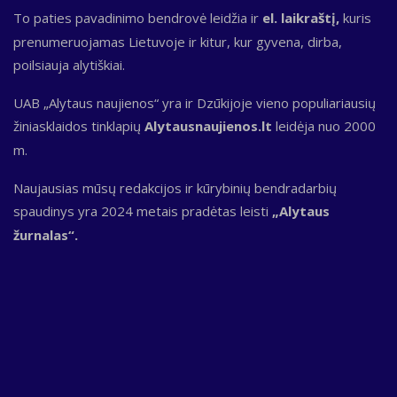
To paties pavadinimo bendrovė leidžia ir
el. laikraštį,
kuris
prenumeruojamas Lietuvoje ir kitur, kur gyvena, dirba,
poilsiauja alytiškiai.
UAB „Alytaus naujienos“ yra ir Dzūkijoje vieno populiariausių
žiniasklaidos tinklapių
Alytausnaujienos.lt
leidėja nuo 2000
m.
Naujausias mūsų redakcijos ir kūrybinių bendradarbių
spaudinys yra 2024 metais pradėtas leisti
„Alytaus
žurnalas“.