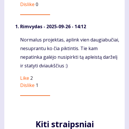
Dislike
0
Rimvydas
- 2025-09-26 - 14:12
Normalus projektas, aplink vien daugiabučiai,
Komentaras
nesuprantu ko čia piktintis. Tie kam
nepatinka galėjo nusipirkti tą apleistą darželį
ir statyti dviaukščius :)
Like
2
Dislike
1
Kiti straipsniai