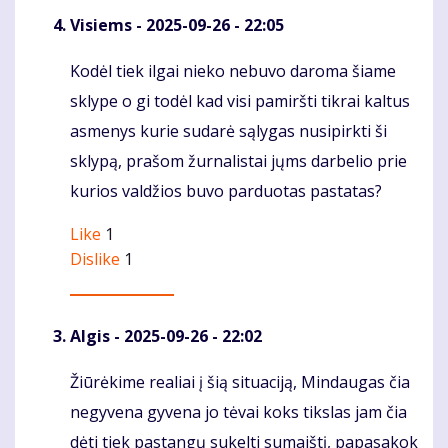
Visiems
- 2025-09-26 - 22:05
Kodėl tiek ilgai nieko nebuvo daroma šiame
Komentaras
sklype o gi todėl kad visi pamiršti tikrai kaltus
asmenys kurie sudarė sąlygas nusipirkti ši
sklypą, prašom žurnalistai jųms darbelio prie
kurios valdžios buvo parduotas pastatas?
Like
1
Dislike
1
Algis
- 2025-09-26 - 22:02
Žiūrėkime realiai į šią situaciją, Mindaugas čia
Komentaras
negyvena gyvena jo tėvai koks tikslas jam čia
dėti tiek pastangų sukelti sumaištį, papasakok