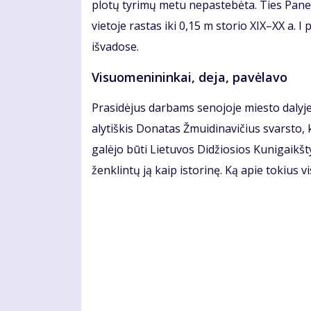
plotų tyrimų metu nepastebėta. Ties Panem
vietoje rastas iki 0,15 m storio XIX–XX a. 
išvadose.
Visuomenininkai, deja, pavėlavo
Prasidėjus darbams senojoje miesto dalyje 
alytiškis Donatas Žmuidinavičius svarsto, 
galėjo būti Lietuvos Didžiosios Kunigaikšty
ženklintų ją kaip istorinę. Ką apie tokiu