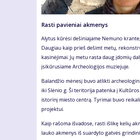
Rasti pavieniai akmenys
Alytus kūrėsi dešiniajame Nemuno krante, č
Daugiau kaip prieš dešimt metų, rekonstru
kasinėjimai. Jų metu rasta daug įdomių daly
įsikūrusiame Archeologijos muziejuje.
Balandžio mėnesį buvo atlikti archeologi
iki Slėnio g. Ši teritorija patenka į Kultūr
istorinį miesto centrą. Tyrimai buvo reikal
projektui.
Kaip rašoma išvadose, rasti išlikę kelių 
lauko akmenys iš suardyto gatvės grindinio