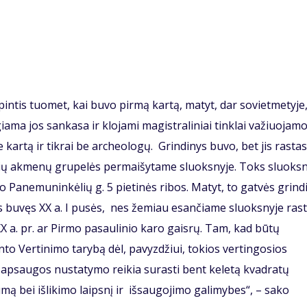
intis tuomet, kai buvo pirmą kartą, matyt, dar sovietmetyje
ama jos sankasa ir klojami magistraliniai tinklai važiuojamo
 kartą ir tikrai be archeologų. Grindinys buvo, bet jis rastas
elių akmenų grupelės permaišytame sluoksnyje. Toks sluoksn
o Panemuninkėlių g. 5 pietinės ribos. Matyt, to gatvės grind
s buvęs XX a. I pusės, nes žemiau esančiame sluoksnyje ras
X a. pr. ar Pirmo pasaulinio karo gaisrų. Tam, kad būtų
to Vertinimo tarybą dėl, pavyzdžiui, tokios vertingosios
 apsaugos nustatymo reikia surasti bent keletą kvadratų
gumą bei išlikimo laipsnį ir išsaugojimo galimybes“, – sako