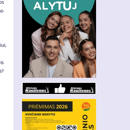
os
mo
ui,
is
ė?