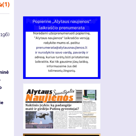
(1)
4196)
ninė
o
o
ie