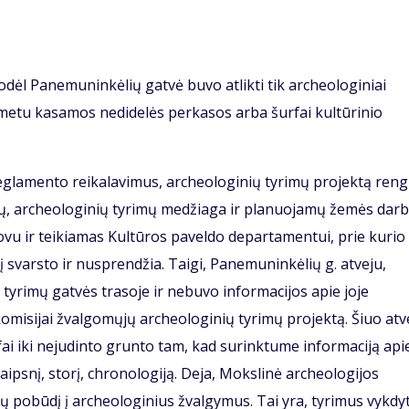
kodėl Panemuninkėlių gatvė buvo atlikti tik archeologiniai
ų metu kasamos nedidelės perkasos arba šurfaі kultūrinio
eglamento reikalavimus, archeologinių tyrimų projektą reng
nių, archeologinių tyrimų medžiaga ir planuojamų žemės dar
ovu ir teikiamas Kultūros paveldo departamentui, prie kurio
į svarsto ir nusprendžia. Taigi, Panemuninkėlių g. atveju,
yrimų gatvės trasoje ir nebuvo informacijos apie joje
komisijai žvalgomųjų archeologinių tyrimų projektą. Šiuo atv
rfai iki nejudinto grunto tam, kad surinktume informaciją api
 laipsnį, storį, chronologiją. Deja, Mokslinė archeologijos
mų pobūdį į archeologinius žvalgymus. Tai yra, tyrimus vykdyt