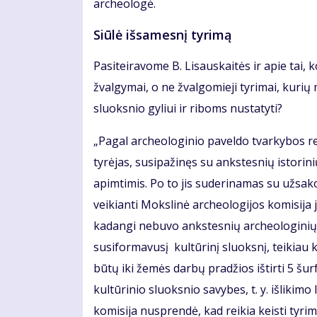
archeologė.
Siūlė išsamesnį tyrimą
Pasiteiravome B. Lisauskaitės ir apie tai, 
žvalgymai, o ne žvalgomieji tyrimai, kuri
sluoksnio gyliui ir riboms nustatyti?
„Pagal archeologinio paveldo tvarkybos r
tyrėjas, susipažinęs su ankstesnių istori
apimtimis. Po to jis suderinamas su užsak
veikianti Mokslinė archeologijos komisija j
kadangi nebuvo ankstesnių archeologinių t
susiformavusį kultūrinį sluoksnį, teikiau 
būtų iki žemės darbų pradžios ištirti 5 šu
kultūrinio sluoksnio savybes, t. y. išlikimo
komisija nusprendė, kad reikia keisti tyri