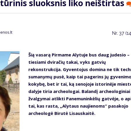
tūrinis sluoksnis liko neištirtas
enos.lt
Nr.
37 (1
Šią vasarą Pirmame Alytuje bus daug judesio –
tiesiami dviračių takai, vyks gatvių
rekonstrukcija. Gyventojus domina ne tik tech
sumanymų pusė, kaip tai pagerins jų gyvenim
kokybę, bet ir tai, ką senojoje istorinėje miest
dalyje tiria archeologai. Balandį archeologiniai
žvalgymai atlikti Panemuninkėlių gatvėje, o ap
tai, kas rasta, „Alytaus naujienoms“ pasakojo
archeologė Birutė Lisauskaitė.