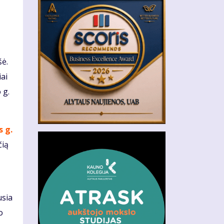
šė.
ai
 g.
s g.
čią
usia
o