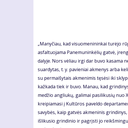
„Manyčiau, kad visuomenininkai turėjo rūp
asfaltuojama Panemuninkėlių gatvė, įrengi
dalyje. Nors vėliau irgi dar buvo kasama ne
suardytas, t. y. pavieniai akmenys arba k
su permaišytais akmenimis tęsėsi iki sklyp
kažkada tiek ir buvo. Manau, kad grindiny
medžio angliukų, galimai pasilikusių nuo X
kreipiamasi į Kultūros paveldo departamen
savybės, kaip gatvės akmeninis grindinys,
išlikusio grindinio ir pagrįsti jo reikšmin