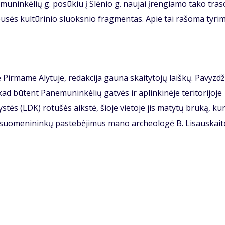
uninkėlių g. posūkiu į Slėnio g. naujai įrengiamo tako tras
I pusės kultūrinio sluoksnio fragmentas. Apie tai rašoma tyri
Pirmame Alytuje, redakcija gauna skaitytojų laiškų. Pavyzdži
kad būtent Panemuninkėlių gatvės ir aplinkinėje teritorijoje
stės (LDK) rotušės aikstė, šioje vietoje jis matytų bruką, kur
s visuomenininkų pastebėjimus mano archeologė B. Lisauskait