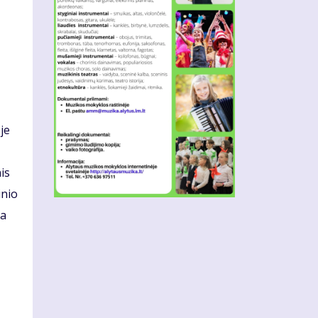
,
je
is
inio
ta