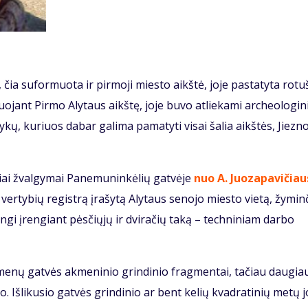
ia suformuota ir pirmoji miesto aikštė, joje pastatyta rotu
ojant Pirmo Alytaus aikštę, joje buvo atliekami archeologini
kų, kuriuos dabar galima pamatyti visai šalia aikštės, Jiezno
niai žvalgymai Panemuninkėlių gatvėje
nuo A. Juozapavičiau
os vertybių registrą įrašytą Alytaus senojo miesto vietą, žymin
ingi įrengiant pėsčiųjų ir dviračių taką – techniniam darbo
akmenų gatvės akmeninio grindinio fragmentai, tačiau daugia
. Išlikusio gatvės grindinio ar bent kelių kvadratinių metų j