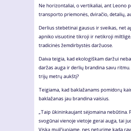
Ne horizontaliai, o vertikaliai, ant Leono
transporto priemonės, dviračio, detalių, a
Derlius stebėtinai gausus ir sveikas, net a
apniko visuotinė tikroji ir netikroji miltl
tradicinės žemdirbystės daržuose.
Daiva teigia, kad ekologiškam daržui nebai
daržas auga ir derlių brandina savu ritmu.
trijų metrų aukštį?
Teigiama, kad baklažanams pomidorų kaim
baklažanas jau brandina vaisius.
„Taip ūkininkaujant sėjomaina nebūtina. 
svogūnai vienoje vietoje gerai auga, tai ju
Viską mulčiuojame, nes neturime kada ravėt