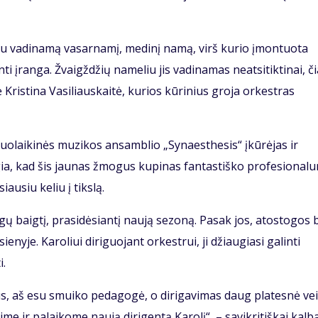
eliu vadinamą vasarnamį, medinį namą, virš kurio įmontuota
 įranga. Žvaigždžių nameliu jis vadinamas neatsitiktinai, či
Kristina Vasiliauskaitė, kurios kūrinius groja orkestras
iuolaikinės muzikos ansamblio „Synaesthesis“ įkūrėjas ir
gia, kad šis jaunas žmogus kupinas fantastiško profesional
iausiu keliu į tikslą.
gų baigtį, prasidėsiantį naują sezoną. Pasak jos, atostogos
nyje. Karoliui diriguojant orkestrui, ji džiaugiasi galinti
i.
 aš esu smuiko pedagogė, o dirigavimas daug platesnė vei
 ir palaikome naują dirigentą Karolį“, – savikritiškai kalb