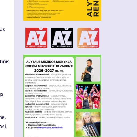
žus
tinis
ęs
me,
si.