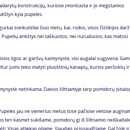
 padarytų konstrukcijų, kuriose įmontuota ir jo mėgstamos
ukštyn kyla pupelės.
gurkai sveikutėliai šiuo metu, kai, rodos, visos Dzūkijos dar
igė. Pupelių ankštys nei taškuotos, nei nurudusios, kas matosi
sios ligos ar garšvų kaimynystė, visi augalai sugyvena. Gam
 Kur jums teko matyti pluoštinių kanapių, kurios peršoktų ir
ynystė netinkama. Daivos šiltnamyje tarp pomidorų įsitais
Pupeles jau ne vienerius metus tose pačiose vietose augina
os ten kasmet sukišame, pomidorų gi iš šiltnamio neiškaitalio
i. Visas atliekas pilame, šiaudais prispaudžiame. Gal žolė ir