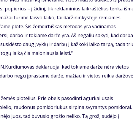
, popierius – į židinį, tik reklaminius laikraštėlius tenka išme
ažai turime laisvo laiko, tai daržininkystėje remiamės
ame plote. Šis žemdirbiškas metodas yra vadinamas
ersi, darbo ir tokiame darže yra. Aš negaliu sakyti, kad darb
susidėsto daug įvykių ir darbų į kažkokį laiko tarpą, tada tr
gų laiką čia maloniausia leisti.“
 N.Kurdiumovas deklaruoja, kad tokiame darže nėra vietos
 darbo negu įprastame darže, mažiau ir vietos reikia daržov
 žemės plotelius. Prie obels pasodinti agurkai ūsais
suolelio, raudonus pomidoriukus sirpina svyrantys pomidorai.
ėjo juos, tad buvusio grožio neliko. Tą grožį sudėjo į