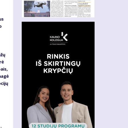
us
o
ažų
rė
ais,
nagė
cijų
ų