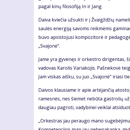
pagal kinų filosofiją In ir Jang.
Daiva kviečia užsukti ir į Žvaigždžių nam
saulės energiją savoms reikmėms gaminanti
buvo apsistojusi kompozitorė ir pedagogė 
„Svajonė“.
Jame yra gyvenęs ir orkestro dirigentas, š
vadovas Karolis Variakojis. Pašnekovė tei
Jam viskas aišku, su juo „Svajonė“ iriasi ties
Daivos klausiame ir apie artėjančią atosto
ramesnės, nes šiemet nebūta gastrolių užsie
daugiau pagroti, vadybinei veiklai atsiduot
„Orkestras jau peraugo mano sugebėjimus,
Kompetencijos man jau nebepakanka, mylime