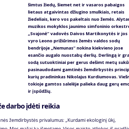
šimtus žiedų, šiemet net ir vasaros pabaigos
lietaus atgaivintas džiugino smulkiais, retais
žiedeliais, kero vos pakeltais nuo žemės. Alyta
muzikos mokyklos jaunimo simfoninio orkestr
„Svajonė“ vadovės Daivos Martikonytės ir jos
vyro Leono prižiūrimos žemės valdos sodų
bendrijoje „Nemunas“ nokina kiekvieno jose
esančio augalo nuostabų derlių. Derlingą ir gr
sodą sutuoktiniai per gerus dešimt metų sukū
pasinaudodami gamtinės žemdirbystės princip
kurių pradininkas Nikolajus Kurdiumovas. Vieš
tokioje gamtos salelėje palieka daug gerų emo
ir įspūdžių.
že darbo įdėti reikia
tinės žemdirbystės privalumus: „Kurdami ekologinį ūkį,
vimo. Mes mažai ką išmetame. Visos maisto atliekos iš pradži