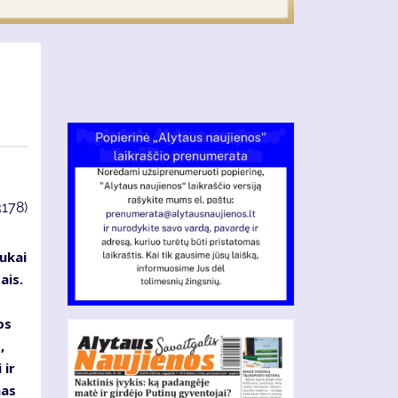
3178)
ukai
ais.
os
,
 ir
mas