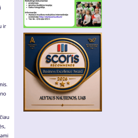
i
 ir
mis.
ino
ačiau
ės,
nami