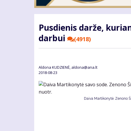
Pusdienis darže, kuria
darbui
(4918)
Aldona KUDZIENĖ, aldona@ana.lt
2018-08-23
Daiva Martikonytė. Zenono Šil