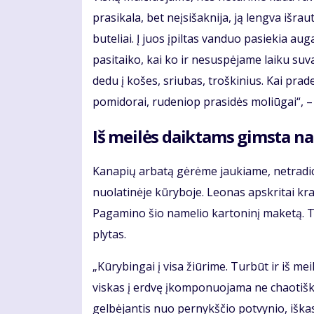
prasikala, bet neįsišaknija, ją lengva išrau
buteliai. Į juos įpiltas vanduo pasiekia a
pasitaiko, kai ko ir nesuspėjame laiku suv
dedu į košes, sriubas, troškinius. Kai prad
pomidorai, rudeniop prasidės moliūgai“, – p
Iš meilės daiktams gimsta na
Kanapių arbatą gėrėme jaukiame, netradici
nuolatinėje kūryboje. Leonas apskritai kra
Pagamino šio namelio kartoninį maketą. Te
plytas.
„Kūrybingai į visa žiūrime. Turbūt ir iš mei
viskas į erdvę įkomponuojama ne chaotiškai
gelbėjantis nuo pernykščio potvynio, iška