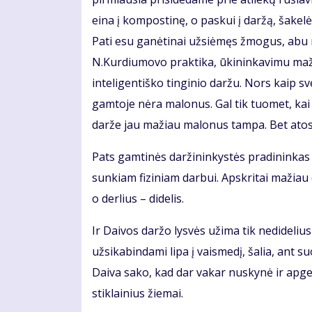
eina į kompostinę, o paskui į daržą, šakelės
Pati esu ganėtinai užsiėmęs žmogus, abu m
N.Kurdiumovo praktika, ūkininkavimu maž
inteligentiško tinginio daržu. Nors kaip sv
gamtoje nėra malonus. Gal tik tuomet, kai 
darže jau mažiau malonus tampa. Bet atosto
Pats gamtinės daržininkystės pradininkas
sunkiam fiziniam darbui. Apskritai mažiau
o derlius – didelis.
Ir Daivos daržo lysvės užima tik nedidelius
užsikabindami lipa į vaismedį, šalia, ant 
Daiva sako, kad dar vakar nuskynė ir apgen
stiklainius žiemai.