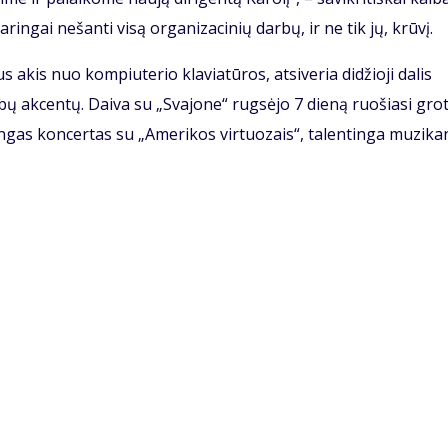
daringai nešanti visą organizacinių darbų, ir ne tik jų, krūvį.
 akis nuo kompiuterio klaviatūros, atsiveria didžioji dalis
ų akcentų. Daiva su „Svajone“ rugsėjo 7 dieną ruošiasi grot
ingas koncertas su „Amerikos virtuozais“, talentinga muzika