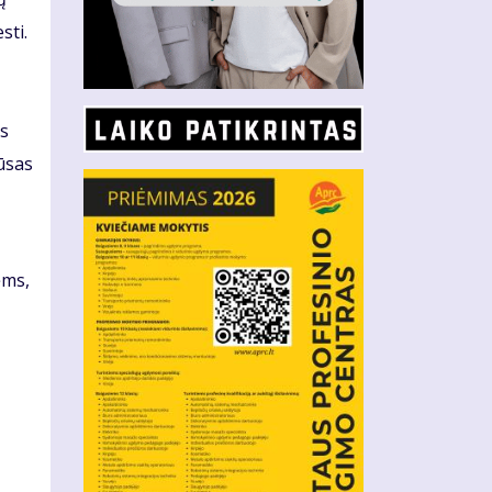
sti.
as
iūsas
ėms,