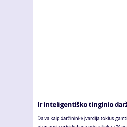
Ir inteligentiško tinginio dar
Daiva kaip daržininkė įvardija tokius gam
pirmiausia prisidedame prie atliekų rūšia