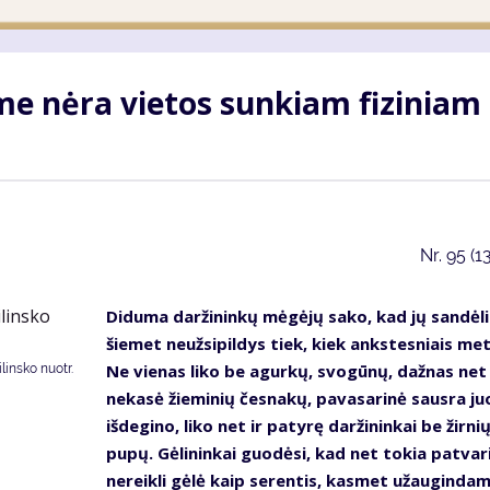
me nėra vietos sunkiam fiziniam
Nr.
95 (1
Diduma daržininkų mėgėjų sako, kad jų sandėli
šiemet neužsipildys tiek, kiek ankstesniais met
Ne vienas liko be agurkų, svogūnų, dažnas net
insko nuotr.
nekasė žieminių česnakų, pavasarinė sausra ju
išdegino, liko net ir patyrę daržininkai be žirnių
pupų. Gėlininkai guodėsi, kad net tokia patvari
nereikli gėlė kaip serentis, kasmet užauginda