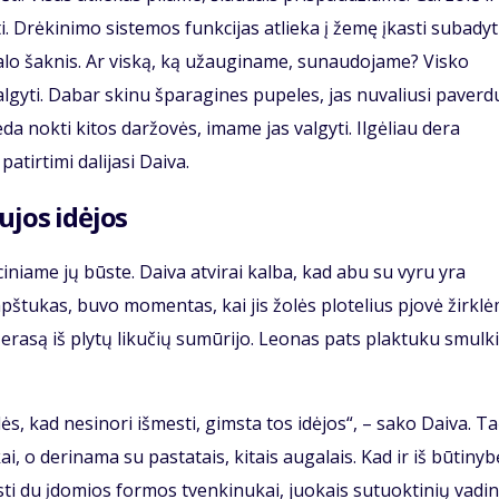
ti. Drėkinimo sistemos funkcijas atlieka į žemę įkasti subadyt
ugalo šaknis. Ar viską, ką užauginame, sunaudojame? Visko
algyti. Dabar skinu šparagines pupeles, jas nuvaliusi paverdu
eda nokti kitos daržovės, imame jas valgyti. Ilgėliau dera
atirtimi dalijasi Daiva.
ujos idėjos
niame jų būste. Daiva atvirai kalba, kad abu su vyru yra
pštukas, buvo momentas, kai jis žolės plotelius pjovė žirklė
rasą iš plytų likučių sumūrijo. Leonas pats plaktuku smulk
lės, kad nesinori išmesti, gimsta tos idėjos“, – sako Daiva. T
, o derinama su pastatais, kitais augalais. Kad ir iš būtinyb
sti du įdomios formos tvenkinukai, juokais sutuoktinių vadi