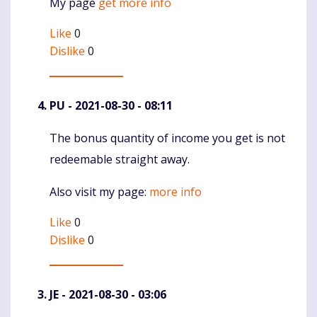
My page
get more info
Like
0
Dislike
0
PU
- 2021-08-30 - 08:11
The bonus quantity of income you get is not
Komentaras
redeemable straight away.
Also visit my page:
more info
Like
0
Dislike
0
JE
- 2021-08-30 - 03:06