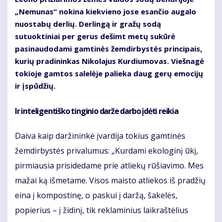
„Nemunas“ nokina kiekvieno jose esančio augalo
nuostabų derlių. Derlingą ir gražų sodą
sutuoktiniai per gerus dešimt metų sukūrė
pasinaudodami gamtinės žemdirbystės principais,
kurių pradininkas Nikolajus Kurdiumovas. Viešnagė
tokioje gamtos salelėje palieka daug gerų emocijų
ir įspūdžių.
Ir inteligentiško tinginio darže darbo įdėti reikia
Daiva kaip daržininkė įvardija tokius gamtinės
žemdirbystės privalumus: „Kurdami ekologinį ūkį,
pirmiausia prisidedame prie atliekų rūšiavimo. Mes
mažai ką išmetame. Visos maisto atliekos iš pradžių
eina į kompostinę, o paskui į daržą, šakelės,
popierius – į židinį, tik reklaminius laikraštėlius