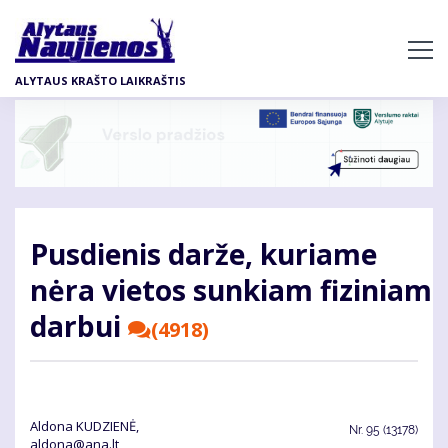
Pereiti
į
pagrindinį
ALYTAUS KRAŠTO LAIKRAŠTIS
turinį
Pusdienis darže, kuriame
nėra vietos sunkiam fiziniam
darbui
(4918)
Aldona KUDZIENĖ,
Nr.
95 (13178)
aldona@ana.lt