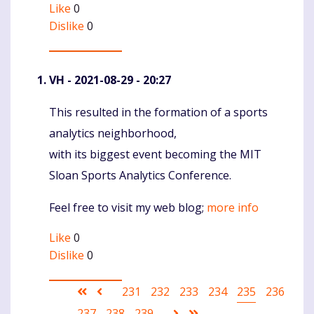
Like
0
Dislike
0
VH
- 2021-08-29 - 20:27
This resulted in the formation of a sports
Komentaras
analytics neighborhood,
with its biggest event becoming the MIT
Sloan Sports Analytics Conference.
Feel free to visit my web blog;
more info
Like
0
Dislike
0
Pagination
First
Ankstesnis
Puslapis
231
Puslapis
232
Puslapis
233
Puslapis
234
Current
235
Puslapis
236
page
puslapis
page
Puslapis
237
Puslapis
238
Puslapis
239
Sekantis
Last