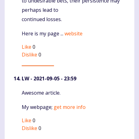
to undesirable bets, their persistence may
perhaps lead to
continued losses.
Here is my page ...
website
Like
0
Dislike
0
LW
- 2021-09-05 - 23:59
Awesome article.
Komentaras
My webpage;
get more info
Like
0
Dislike
0