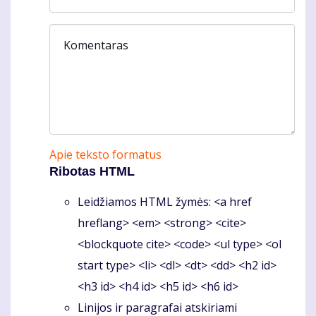
Komentaras
Apie teksto formatus
Ribotas HTML
Leidžiamos HTML žymės: <a href
hreflang> <em> <strong> <cite>
<blockquote cite> <code> <ul type> <ol
start type> <li> <dl> <dt> <dd> <h2 id>
<h3 id> <h4 id> <h5 id> <h6 id>
Linijos ir paragrafai atskiriami