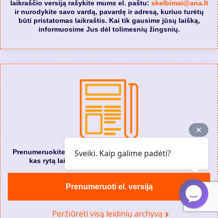
laikraščio versiją rašykite mums el. paštu:
skelbimai@ana.lt
ir nurodykite savo vardą, pavardę ir adresą, kuriuo turėtų
būti pristatomas laikraštis. Kai tik gausime jūsų laišką,
informuosime Jus dėl tolimesnių žingsnių.
Sveiki. Kaip galime padėti?
Prenumeruokite „Alytaus naujienos” elektroninę versiją. Ir
kas rytą laikraštį gausite į savo el. pašto dėžutę.
Prenumeruoti el. versiją
Peržiūrėti visą leidinių archyvą