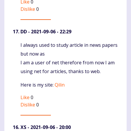
Like
0
Dislike
0
DD
- 2021-09-06 - 22:29
I always used to study article in news papers
Komentaras
but now as
I am a user of net therefore from now I am
using net for articles, thanks to web.
Here is my site:
Qilin
Like
0
Dislike
0
XS
- 2021-09-06 - 20:00