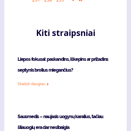
puslapis
page
Kiti straipsniai
Liepos fokusai: paskandins, iškepins ar prižadins
septynis brolius miegančius?
Skaityti daugiau
Sausmedis – naujasis uogynų karalius, tačiau
šilauogių era dar nesibaigia