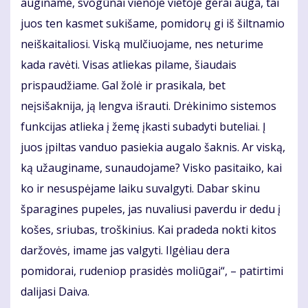
auginame, svogūnai vienoje vietoje gerai auga, tai
juos ten kasmet sukišame, pomidorų gi iš šiltnamio
neiškaitaliosi. Viską mulčiuojame, nes neturime
kada ravėti. Visas atliekas pilame, šiaudais
prispaudžiame. Gal žolė ir prasikala, bet
neįsišaknija, ją lengva išrauti. Drėkinimo sistemos
funkcijas atlieka į žemę įkasti subadyti buteliai. Į
juos įpiltas vanduo pasiekia augalo šaknis. Ar viską,
ką užauginame, sunaudojame? Visko pasitaiko, kai
ko ir nesuspėjame laiku suvalgyti. Dabar skinu
šparagines pupeles, jas nuvaliusi paverdu ir dedu į
košes, sriubas, troškinius. Kai pradeda nokti kitos
daržovės, imame jas valgyti. Ilgėliau dera
pomidorai, rudeniop prasidės moliūgai“, – patirtimi
dalijasi Daiva.