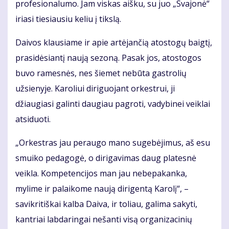
profesionalumo. Jam viskas aišku, su juo „Svajonė“
iriasi tiesiausiu keliu į tikslą.
Daivos klausiame ir apie artėjančią atostogų baigtį,
prasidėsiantį naują sezoną. Pasak jos, atostogos
buvo ramesnės, nes šiemet nebūta gastrolių
užsienyje. Karoliui diriguojant orkestrui, ji
džiaugiasi galinti daugiau pagroti, vadybinei veiklai
atsiduoti.
„Orkestras jau peraugo mano sugebėjimus, aš esu
smuiko pedagogė, o dirigavimas daug platesnė
veikla. Kompetencijos man jau nebepakanka,
mylime ir palaikome naują dirigentą Karolį“, –
savikritiškai kalba Daiva, ir toliau, galima sakyti,
kantriai labdaringai nešanti visą organizacinių