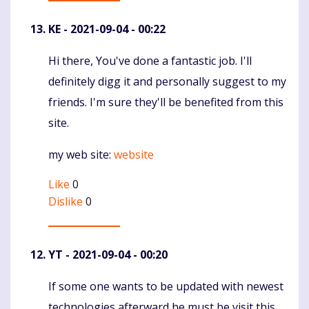
KE
- 2021-09-04 - 00:22
Hi there, You've done a fantastic job. I'll
Komentaras
definitely digg it and personally suggest to my
friends. I'm sure they'll be benefited from this
site.
my web site:
website
Like
0
Dislike
0
YT
- 2021-09-04 - 00:20
If some one wants to be updated with newest
Komentaras
technologies afterward he must be visit this