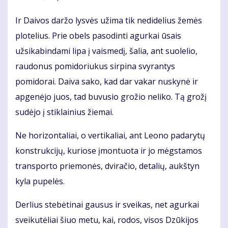
Ir Daivos daržo lysvės užima tik nedidelius žemės
plotelius. Prie obels pasodinti agurkai ūsais
užsikabindami lipa į vaismedį, šalia, ant suolelio,
raudonus pomidoriukus sirpina svyrantys
pomidorai. Daiva sako, kad dar vakar nuskynė ir
apgenėjo juos, tad buvusio grožio neliko. Tą grožį
sudėjo į stiklainius žiemai.
Ne horizontaliai, o vertikaliai, ant Leono padarytų
konstrukcijų, kuriose įmontuota ir jo mėgstamos
transporto priemonės, dviračio, detalių, aukštyn
kyla pupelės.
Derlius stebėtinai gausus ir sveikas, net agurkai
sveikutėliai šiuo metu, kai, rodos, visos Dzūkijos