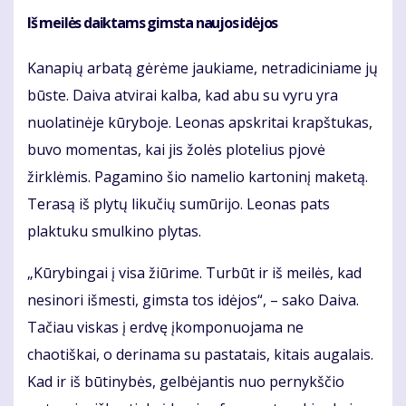
Iš meilės daiktams gimsta naujos idėjos
Kanapių arbatą gėrėme jaukiame, netradiciniame jų
būste. Daiva atvirai kalba, kad abu su vyru yra
nuolatinėje kūryboje. Leonas apskritai krapštukas,
buvo momentas, kai jis žolės plotelius pjovė
žirklėmis. Pagamino šio namelio kartoninį maketą.
Terasą iš plytų likučių sumūrijo. Leonas pats
plaktuku smulkino plytas.
„Kūrybingai į visa žiūrime. Turbūt ir iš meilės, kad
nesinori išmesti, gimsta tos idėjos“, – sako Daiva.
Tačiau viskas į erdvę įkomponuojama ne
chaotiškai, o derinama su pastatais, kitais augalais.
Kad ir iš būtinybės, gelbėjantis nuo pernykščio