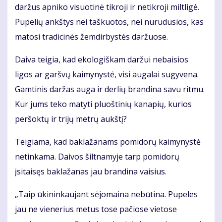
daržus apniko visuotinė tikroji ir netikroji miltligė.
Pupelių ankštys nei taškuotos, nei nurudusios, kas
matosi tradicinės žemdirbystės daržuose.
Daiva teigia, kad ekologiškam daržui nebaisios
ligos ar garšvų kaimynystė, visi augalai sugyvena.
Gamtinis daržas auga ir derlių brandina savu ritmu.
Kur jums teko matyti pluoštinių kanapių, kurios
peršoktų ir trijų metrų aukštį?
Teigiama, kad baklažanams pomidorų kaimynystė
netinkama. Daivos šiltnamyje tarp pomidorų
įsitaisęs baklažanas jau brandina vaisius.
„Taip ūkininkaujant sėjomaina nebūtina. Pupeles
jau ne vienerius metus tose pačiose vietose