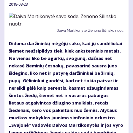
2018-08-23
Daiva Martikonytė. Zenono Šilinsko nuotr.
Diduma daržininkų mėgėjų sako, kad jų sandėliukai
šiemet neužsipildys tiek, kiek ankstesniais metais.
Ne vienas liko be agurkų, svogūnų, dažnas net
nekasė žieminių česnakų, pavasarinė sausra juos
išdegino, liko net ir patyrę daržininkai be žirnių,
pupų. Gėlininkai guodėsi, kad net tokia patvari ir
nereikli gėlė kaip serentis, kasmet užaugindamas
šimtus žiedų, šiemet net ir vasaros pabaigos
lietaus atgaivintas džiugino smulkiais, retais
žiedeliais, kero vos pakeltais nuo žemės. Alytaus
muzikos mokyklos jaunimo simfoninio orkestro
„Svajonė“ vadovės Daivos Martikonytės ir jos vyro
Leono prižiūrimos žemės valdos sodų bendrijoje