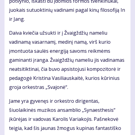
potvynio, iškasti du įdomios formos tvenkinukai,
juokais sutuoktinių vadinami pagal kinų filosofiją In
ir Jang.
Daiva kviečia užsukti ir į Žvaigždžių nameliu
vadinamą vasarnamį, medinį namą, virš kurio
įmontuota saulės energiją savoms reikmėms
gaminanti įranga. Žvaigždžių nameliu jis vadinamas
neatsitiktinai, čia buvo apsistojusi kompozitorė ir
pedagogė Kristina Vasiliauskaitė, kurios kūrinius
groja orkestras „Svajonė“.
Jame yra gyvenęs ir orkestro dirigentas,
šiuolaikinės muzikos ansamblio „Synaesthesis“
įkūrėjas ir vadovas Karolis Variakojis. Pašnekovė
teigia, kad šis jaunas žmogus kupinas fantastiško