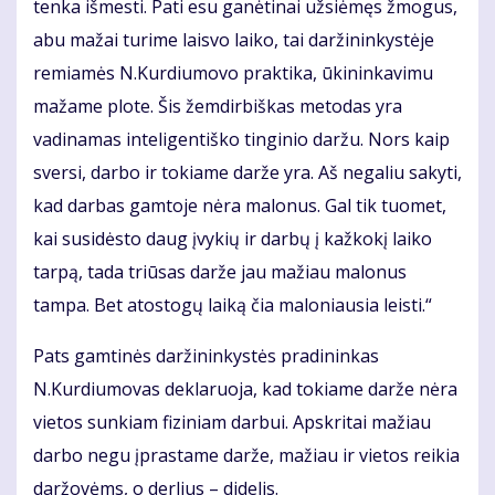
tenka išmesti. Pati esu ganėtinai užsiėmęs žmogus,
abu mažai turime laisvo laiko, tai daržininkystėje
remiamės N.Kurdiumovo praktika, ūkininkavimu
mažame plote. Šis žemdirbiškas metodas yra
vadinamas inteligentiško tinginio daržu. Nors kaip
sversi, darbo ir tokiame darže yra. Aš negaliu sakyti,
kad darbas gamtoje nėra malonus. Gal tik tuomet,
kai susidėsto daug įvykių ir darbų į kažkokį laiko
tarpą, tada triūsas darže jau mažiau malonus
tampa. Bet atostogų laiką čia maloniausia leisti.“
Pats gamtinės daržininkystės pradininkas
N.Kurdiumovas deklaruoja, kad tokiame darže nėra
vietos sunkiam fiziniam darbui. Apskritai mažiau
darbo negu įprastame darže, mažiau ir vietos reikia
daržovėms, o derlius – didelis.