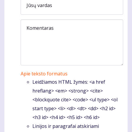
Jūsų vardas
Komentaras
Apie teksto formatus
Leidžiamos HTML žymės: <a href
hreflang> <em> <strong> <cite>
<blockquote cite> <code> <ul type> <ol
start type> <li> <dl> <dt> <dd> <h2 id>
<h3 id> <h4 id> <h5 id> <h6 id>
Linijos ir paragrafai atskiriami