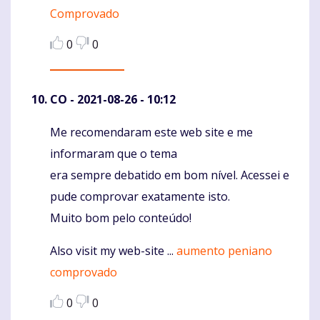
Comprovado
0
0
CO
- 2021-08-26 - 10:12
Me recomendaram este web site e me
Komentaras
informaram que o tema
era sempre debatido em bom nível. Acessei e
pude comprovar exatamente isto.
Muito bom pelo conteúdo!
Also visit my web-site ...
aumento peniano
comprovado
0
0