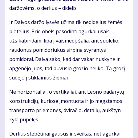
daržovėms, o derlius – didelis.
Ir Daivos daržo lysvės užima tik nedidelius žemės
plotelius. Prie obels pasodinti agurkai ūsais
užsikabindami lipa į vaismedį, šalia, ant suolelio,
raudonus pomidoriukus sirpina svyrantys
pomidorai. Daiva sako, kad dar vakar nuskynė ir
apgenėjo juos, tad buvusio grožio neliko. Tą grožį
sudėjo į stiklainius žiemai.
Ne horizontaliai, o vertikaliai, ant Leono padarytų
konstrukcijų, kuriose įmontuota ir jo mėgstamos
transporto priemonės, dviračio, detalių, aukštyn
kyla pupelės.
Derlius stebėtinai gausus ir sveikas, net agurkai