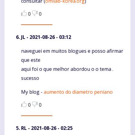
consultar (
omilab-korea.org
)
0
0
JL
- 2021-08-26 - 03:12
naveguei em muitos blogues e posso afirmar
Komentaras
que este
aqui foi o que melhor abordou o o tema .
sucesso
My blog -
aumento do diametro peniano
0
0
RL
- 2021-08-26 - 02:25