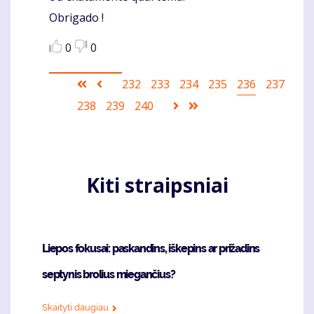
Obrigado !
0
0
Pagination
First
Ankstesnis
Puslapis
232
Puslapis
233
Puslapis
234
Puslapis
235
Current
236
Puslapis
237
page
puslapis
page
Puslapis
238
Puslapis
239
Puslapis
240
Sekantis
Last
puslapis
page
Kiti straipsniai
Liepos fokusai: paskandins, iškepins ar prižadins
septynis brolius miegančius?
Skaityti daugiau