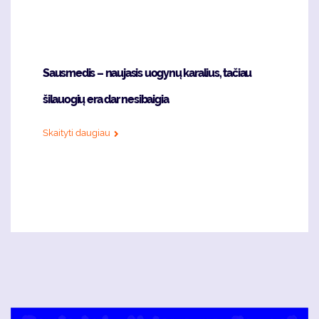
Sausmedis – naujasis uogynų karalius, tačiau
šilauogių era dar nesibaigia
Skaityti daugiau