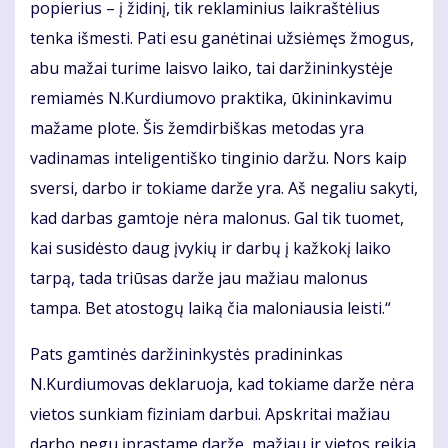
popierius – į židinį, tik reklaminius laikraštėlius
tenka išmesti. Pati esu ganėtinai užsiėmęs žmogus,
abu mažai turime laisvo laiko, tai daržininkystėje
remiamės N.Kurdiumovo praktika, ūkininkavimu
mažame plote. Šis žemdirbiškas metodas yra
vadinamas inteligentiško tinginio daržu. Nors kaip
sversi, darbo ir tokiame darže yra. Aš negaliu sakyti,
kad darbas gamtoje nėra malonus. Gal tik tuomet,
kai susidėsto daug įvykių ir darbų į kažkokį laiko
tarpą, tada triūsas darže jau mažiau malonus
tampa. Bet atostogų laiką čia maloniausia leisti.“
Pats gamtinės daržininkystės pradininkas
N.Kurdiumovas deklaruoja, kad tokiame darže nėra
vietos sunkiam fiziniam darbui. Apskritai mažiau
darbo negu įprastame darže, mažiau ir vietos reikia