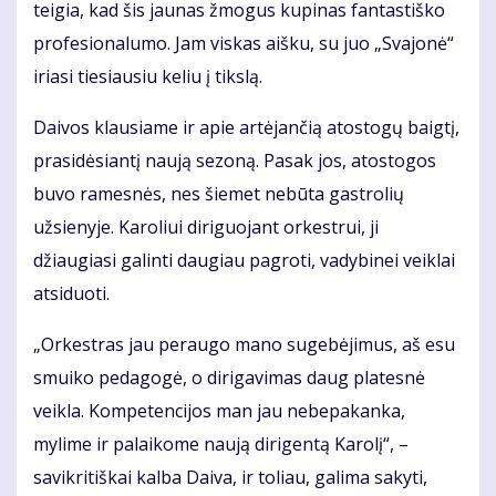
teigia, kad šis jaunas žmogus kupinas fantastiško
profesionalumo. Jam viskas aišku, su juo „Svajonė“
iriasi tiesiausiu keliu į tikslą.
Daivos klausiame ir apie artėjančią atostogų baigtį,
prasidėsiantį naują sezoną. Pasak jos, atostogos
buvo ramesnės, nes šiemet nebūta gastrolių
užsienyje. Karoliui diriguojant orkestrui, ji
džiaugiasi galinti daugiau pagroti, vadybinei veiklai
atsiduoti.
„Orkestras jau peraugo mano sugebėjimus, aš esu
smuiko pedagogė, o dirigavimas daug platesnė
veikla. Kompetencijos man jau nebepakanka,
mylime ir palaikome naują dirigentą Karolį“, –
savikritiškai kalba Daiva, ir toliau, galima sakyti,