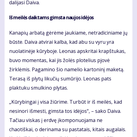
dalijasi Daiva.
Iš meilės daiktams gimsta naujos idėjos
Kanapių arbatą gėrėme jaukiame, netradiciniame jų
būste. Daiva atvirai kalba, kad abu su vyru yra
nuolatinėje kūryboje. Leonas apskritai krapštukas,
buvo momentas, kai jis žolės plotelius pjovė
žirklėmis. Pagamino šio namelio kartoninį maketą.
Terasą iš plytų likučių sumūrijo. Leonas pats
plaktuku smulkino plytas.
„Kūrybingai į visa žiūrime. Turbūt ir iš meilės, kad
nesinori išmesti, gimsta tos idėjos“, – sako Daiva.
Tačiau viskas į erdvę įkomponuojama ne
chaotiškai, o derinama su pastatais, kitais augalais.