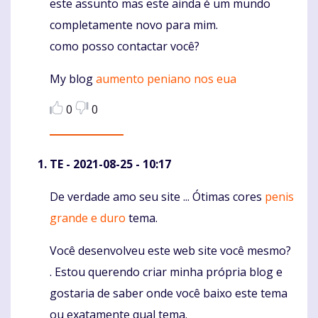
este assunto mas este ainda é um mundo
completamente novo para mim.
como posso contactar você?
My blog
aumento peniano nos eua
0
0
TE
- 2021-08-25 - 10:17
De verdade amo seu site ... Ótimas cores
penis
Komentaras
grande e duro
tema.
Você desenvolveu este web site você mesmo?
. Estou querendo criar minha própria blog e
gostaria de saber onde você baixo este tema
ou exatamente qual tema.