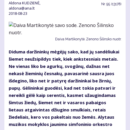
Aldona KUDZIENĖ,
Nr.
95 (13178)
aldona@ana.lt
2018-08-23
Daiva Martikonytė. Zenono Šilinsko nuotr.
Diduma daržininkų mėgėjų sako, kad jų sandėliukai
šiemet neužsipildys tiek, kiek ankstesniais metais.
Ne vienas liko be agurkų, svogūnų, dažnas net
nekasė žieminių česnakų, pavasarinė sausra juos
išdegino, liko net ir patyrę daržininkai be žirnių,
pupų. Gėlininkai guodėsi, kad net tokia patvari ir
nereikli gėlė kaip serentis, kasmet užaugindamas
šimtus žiedų, šiemet net ir vasaros pabaigos
lietaus atgaivintas džiugino smulkiais, retais
žiedeliais, kero vos pakeltais nuo žemės. Alytaus
muzikos mokyklos jaunimo simfoninio orkestro