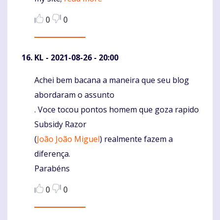
0
0
KL
- 2021-08-26 - 20:00
Achei bem bacana a maneira que seu blog
Komentaras
abordaram o assunto
. Voce tocou pontos homem que goza rapido
Subsidy Razor
(
João João Miguel
) realmente fazem a
diferença.
Parabéns
0
0