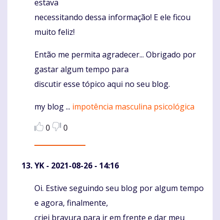
estava
necessitando dessa informação! E ele ficou
muito feliz!
Então me permita agradecer... Obrigado por
gastar algum tempo para
discutir esse tópico aqui no seu blog.
my blog ...
impotência masculina psicológica
0
0
YK
- 2021-08-26 - 14:16
Oi. Estive seguindo seu blog por algum tempo
Komentaras
e agora, finalmente,
criei bravura para ir em frente e dar meu