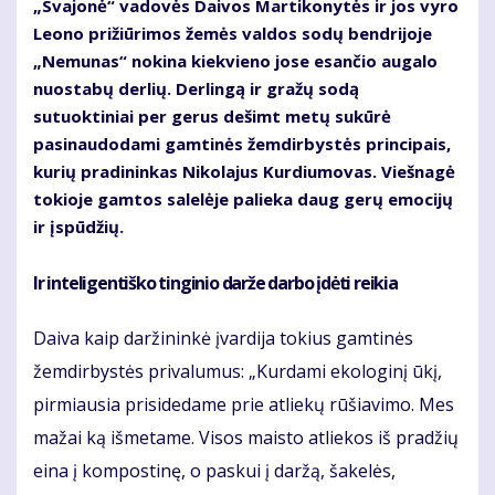
„Svajonė“ vadovės Daivos Martikonytės ir jos vyro
Leono prižiūrimos žemės valdos sodų bendrijoje
„Nemunas“ nokina kiekvieno jose esančio augalo
nuostabų derlių. Derlingą ir gražų sodą
sutuoktiniai per gerus dešimt metų sukūrė
pasinaudodami gamtinės žemdirbystės principais,
kurių pradininkas Nikolajus Kurdiumovas. Viešnagė
tokioje gamtos salelėje palieka daug gerų emocijų
ir įspūdžių.
Ir inteligentiško tinginio darže darbo įdėti reikia
Daiva kaip daržininkė įvardija tokius gamtinės
žemdirbystės privalumus: „Kurdami ekologinį ūkį,
pirmiausia prisidedame prie atliekų rūšiavimo. Mes
mažai ką išmetame. Visos maisto atliekos iš pradžių
eina į kompostinę, o paskui į daržą, šakelės,