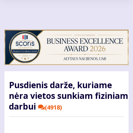
Pereiti
į
pagrindinį
turinį
Pusdienis darže, kuriame
nėra vietos sunkiam fiziniam
darbui
(4918)