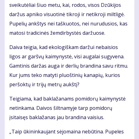
sveikutėliai šiuo metu, kai, rodos, visos Dzūkijos
daržus apniko visuotinė tikroji ir netikroji miltligė.
Pupelių ankštys nei taškuotos, nei nurudusios, kas
matosi tradicinės žemdirbystės daržuose.
Daiva teigia, kad ekologiškam daržui nebaisios
ligos ar garšvų kaimynystė, visi augalai sugyvena.
Gamtinis daržas auga ir derlių brandina savu ritmu.
Kur jums teko matyti pluoštinių kanapių, kurios
peršoktų ir trijų metrų aukštį?
Teigiama, kad baklažanams pomidorų kaimynystė
netinkama. Daivos šiltnamyje tarp pomidorų
įsitaisęs baklažanas jau brandina vaisius.
„Taip ūkininkaujant sėjomaina nebūtina. Pupeles