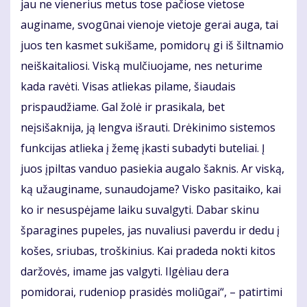
jau ne vienerius metus tose pačiose vietose
auginame, svogūnai vienoje vietoje gerai auga, tai
juos ten kasmet sukišame, pomidorų gi iš šiltnamio
neiškaitaliosi. Viską mulčiuojame, nes neturime
kada ravėti. Visas atliekas pilame, šiaudais
prispaudžiame. Gal žolė ir prasikala, bet
neįsišaknija, ją lengva išrauti. Drėkinimo sistemos
funkcijas atlieka į žemę įkasti subadyti buteliai. Į
juos įpiltas vanduo pasiekia augalo šaknis. Ar viską,
ką užauginame, sunaudojame? Visko pasitaiko, kai
ko ir nesuspėjame laiku suvalgyti. Dabar skinu
šparagines pupeles, jas nuvaliusi paverdu ir dedu į
košes, sriubas, troškinius. Kai pradeda nokti kitos
daržovės, imame jas valgyti. Ilgėliau dera
pomidorai, rudeniop prasidės moliūgai“, – patirtimi