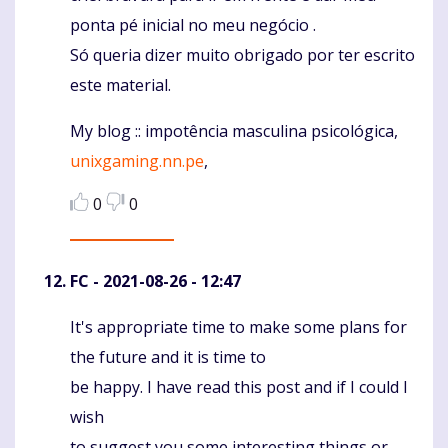
ponta pé inicial no meu negócio .
Só queria dizer muito obrigado por ter escrito
este material.
My blog :: impotência masculina psicológica,
unixgaming.nn.pe
,
0
0
FC
- 2021-08-26 - 12:47
It's appropriate time to make some plans for
Komentaras
the future and it is time to
be happy. I have read this post and if I could I
wish
to suggest you some interesting things or