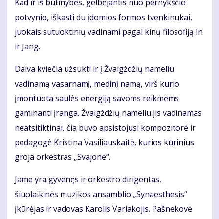
Kad ir iš būtinybės, gelbėjantis nuo pernykščio
potvynio, iškasti du įdomios formos tvenkinukai,
juokais sutuoktinių vadinami pagal kinų filosofiją In
ir Jang.
Daiva kviečia užsukti ir į Žvaigždžių nameliu
vadinamą vasarnamį, medinį namą, virš kurio
įmontuota saulės energiją savoms reikmėms
gaminanti įranga. Žvaigždžių nameliu jis vadinamas
neatsitiktinai, čia buvo apsistojusi kompozitorė ir
pedagogė Kristina Vasiliauskaitė, kurios kūrinius
groja orkestras „Svajonė“.
Jame yra gyvenęs ir orkestro dirigentas,
šiuolaikinės muzikos ansamblio „Synaesthesis“
įkūrėjas ir vadovas Karolis Variakojis. Pašnekovė