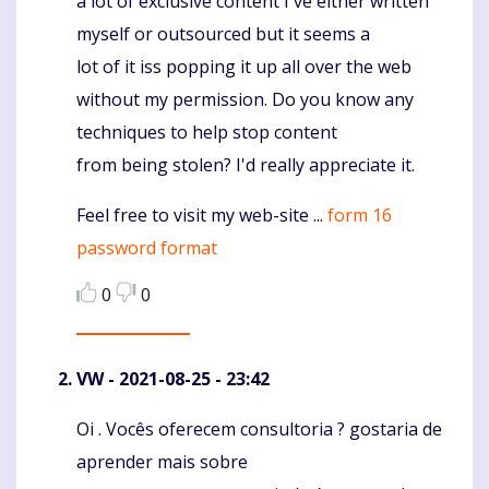
a lot of exclusive content I've either written
myself or outsourced but it seems a
lot of it iss popping it up all over the web
without my permission. Do you know any
techniques to help stop content
from being stolen? I'd really appreciate it.
Feel free to visit my web-site ...
form 16
password format
0
0
VW
- 2021-08-25 - 23:42
Oi . Vocês oferecem consultoria ? gostaria de
Komentaras
aprender mais sobre