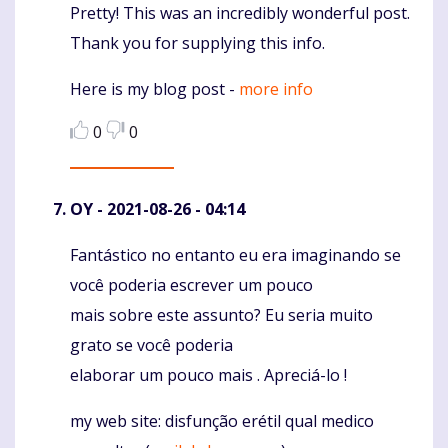
Pretty! This was an incredibly wonderful post.
Komentaras
Thank you for supplying this info.
Here is my blog post -
more info
0
0
OY
- 2021-08-26 - 04:14
Fantástico no entanto eu era imaginando se
Komentaras
você poderia escrever um pouco
mais sobre este assunto? Eu seria muito
grato se você poderia
elaborar um pouco mais . Apreciá-lo !
my web site: disfunção erétil qual medico