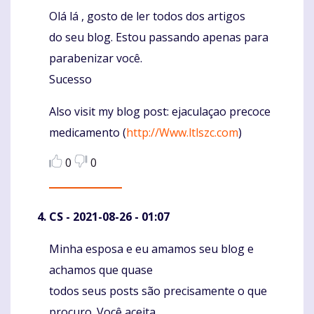
Olá lá , gosto de ler todos dos artigos
Komentaras
do seu blog. Estou passando apenas para
parabenizar você.
Sucesso
Also visit my blog post: ejaculaçao precoce
medicamento (
http://Www.ltlszc.com
)
0
0
CS
- 2021-08-26 - 01:07
Minha esposa e eu amamos seu blog e
Komentaras
achamos que quase
todos seus posts são precisamente o que
procuro. Você aceita