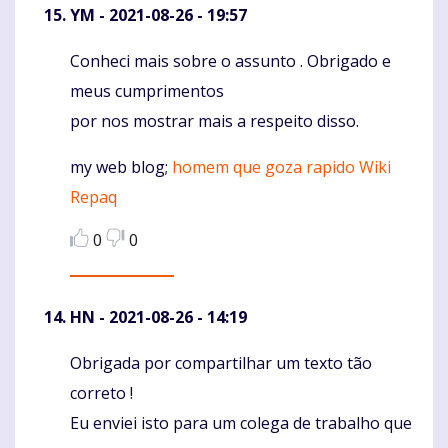
YM
- 2021-08-26 - 19:57
Conheci mais sobre o assunto . Obrigado e
Komentaras
meus cumprimentos
por nos mostrar mais a respeito disso.
my web blog;
homem que goza rapido Wiki
Repaq
0
0
HN
- 2021-08-26 - 14:19
Obrigada por compartilhar um texto tão
Komentaras
correto !
Eu enviei isto para um colega de trabalho que