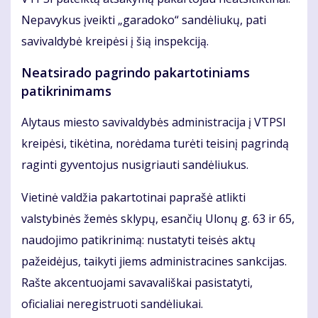
Nepavykus įveikti „garadoko“ sandėliukų, pati
savivaldybė kreipėsi į šią inspekciją.
Neatsirado pagrindo pakartotiniams
patikrinimams
Alytaus miesto savivaldybės administracija į VTPSI
kreipėsi, tikėtina, norėdama turėti teisinį pagrindą
raginti gyventojus nusigriauti sandėliukus.
Vietinė valdžia pakartotinai paprašė atlikti
valstybinės žemės sklypų, esančių Ulonų g. 63 ir 65,
naudojimo patikrinimą: nustatyti teisės aktų
pažeidėjus, taikyti jiems administracines sankcijas.
Rašte akcentuojami savavališkai pasistatyti,
oficialiai neregistruoti sandėliukai.