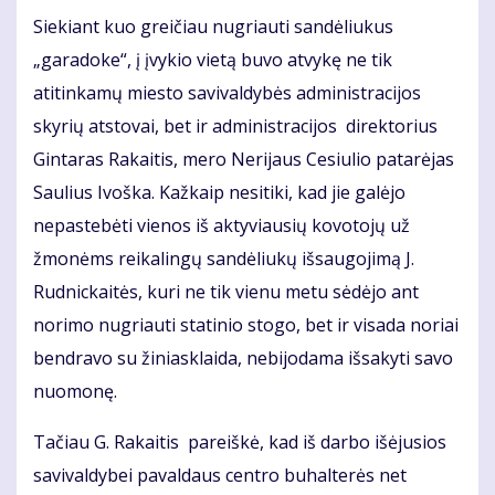
Siekiant kuo greičiau nugriauti sandėliukus
„garadoke“, į įvykio vietą buvo atvykę ne tik
atitinkamų miesto savivaldybės administracijos
skyrių atstovai, bet ir administracijos direktorius
Gintaras Rakaitis, mero Nerijaus Cesiulio patarėjas
Saulius Ivoška. Kažkaip nesitiki, kad jie galėjo
nepastebėti vienos iš aktyviausių kovotojų už
žmonėms reikalingų sandėliukų išsaugojimą J.
Rudnickaitės, kuri ne tik vienu metu sėdėjo ant
norimo nugriauti statinio stogo, bet ir visada noriai
bendravo su žiniasklaida, nebijodama išsakyti savo
nuomonę.
Tačiau G. Rakaitis pareiškė, kad iš darbo išėjusios
savivaldybei pavaldaus centro buhalterės net