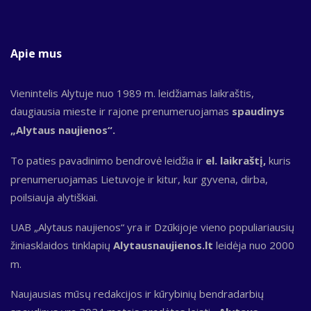
Apie mus
Vienintelis Alytuje nuo 1989 m. leidžiamas laikraštis,
daugiausia mieste ir rajone prenumeruojamas
spaudinys
„Alytaus naujienos“.
To paties pavadinimo bendrovė leidžia ir
el. laikraštį,
kuris
prenumeruojamas Lietuvoje ir kitur, kur gyvena, dirba,
poilsiauja alytiškiai.
UAB „Alytaus naujienos“ yra ir Dzūkijoje vieno populiariausių
žiniasklaidos tinklapių
Alytausnaujienos.lt
leidėja nuo 2000
m.
Naujausias mūsų redakcijos ir kūrybinių bendradarbių