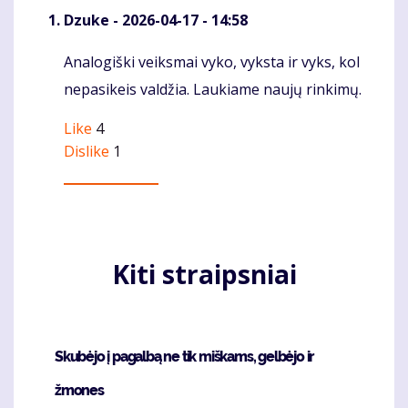
Dzuke
- 2026-04-17 - 14:58
Analogiški veiksmai vyko, vyksta ir vyks, kol
Komentaras
nepasikeis valdžia. Laukiame naujų rinkimų.
Like
4
Dislike
1
Kiti straipsniai
Skubėjo į pagalbą ne tik miškams, gelbėjo ir
žmones