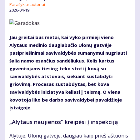
Parašykite autoriui
2026-04-19
Jau greitai bus metai, kai vyko pirmieji vieno
Alytaus medinio daugiabučio Ulonų gatvėje
pasipriešinimai savivaldybės sumanymui nugriauti
šalia namo esančius sandėliukus. Kelis kartus
gyventojams tiesiog teko stoti į kovą su
savivaldybės atstovais, siekiant sustabdyti
griovimą. Procesas sustabdytas, bet kova
savivaldybės iniciatyva keliasi į teismą. O viena
kovotoja liko be darbo savivaldybei pavaldžioje
įstaigoje.
„Alytaus naujienos“ kreipėsi į inspekciją
Alytuje, Ulonų gatvėje, daugiau kaip prieš aštuonis