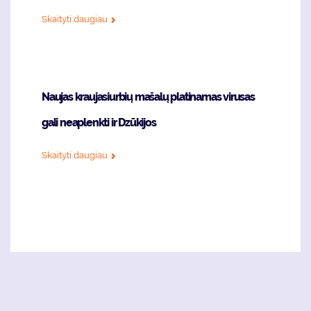
Skaityti daugiau
Naujas kraujasiurbių mašalų platinamas virusas
gali neaplenkti ir Dzūkijos
Skaityti daugiau