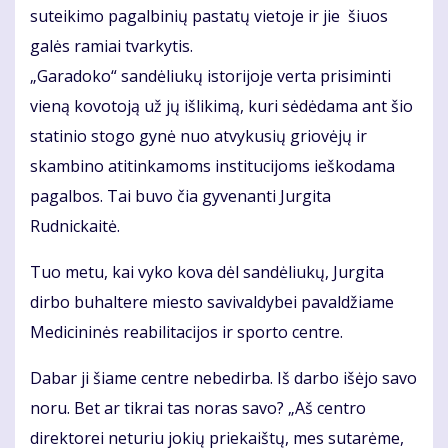
suteikimo pagalbinių pastatų vietoje ir jie šiuos
galės ramiai tvarkytis.
„Garadoko“ sandėliukų istorijoje verta prisiminti
vieną kovotoją už jų išlikimą, kuri sėdėdama ant šio
statinio stogo gynė nuo atvykusių griovėjų ir
skambino atitinkamoms institucijoms ieškodama
pagalbos. Tai buvo čia gyvenanti Jurgita
Rudnickaitė.
Tuo metu, kai vyko kova dėl sandėliukų, Jurgita
dirbo buhaltere miesto savivaldybei pavaldžiame
Medicininės reabilitacijos ir sporto centre.
Dabar ji šiame centre nebedirba. Iš darbo išėjo savo
noru. Bet ar tikrai tas noras savo? „Aš centro
direktorei neturiu jokių priekaištų, mes sutarėme,