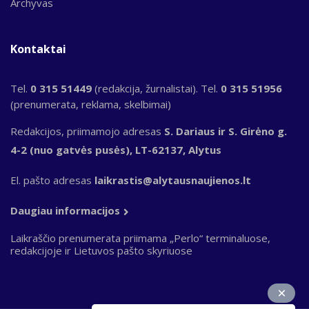
Archyvas
Kontaktai
Tel.
0 315 51449
(redakcija, žurnalistai). Tel.
0 315 51956
(prenumerata, reklama, skelbimai)
Redakcijos, priimamojo adresas
S. Dariaus ir S. Girėno g.
4-2 (nuo gatvės pusės), LT-62137, Alytus
El. pašto adresas
laikrastis@alytausnaujienos.lt
Daugiau informacijos
Laikraščio prenumerata priimama „Perlo“ terminaluose,
redakcijoje ir Lietuvos pašto skyriuose