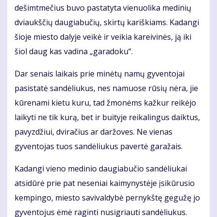
dešimtmečius buvo pastatyta vienuolika medinių
dviaukščių daugiabučių, skirtų kariškiams. Kadangi
šioje miesto dalyje veikė ir veikia kareivinės, ją iki
šiol daug kas vadina „garadoku“.
Dar senais laikais prie minėtų namų gyventojai
pasistatė sandėliukus, nes namuose rūsių nėra, jie
kūrenami kietu kuru, tad žmonėms kažkur reikėjo
laikyti ne tik kurą, bet ir buityje reikalingus daiktus,
pavyzdžiui, dviračius ar daržoves. Ne vienas
gyventojas tuos sandėliukus pavertė garažais.
Kadangi vieno medinio daugiabučio sandėliukai
atsidūrė prie pat neseniai kaimynystėje įsikūrusio
kempingo, miesto savivaldybė pernykštę gegužę jo
gyventojus ėmė raginti nusigriauti sandėliukus.