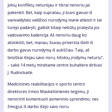
jokių konfliktų neturėjau ir tikrai nenoriu jai
pakenkti. Bet, kaip supratau, ji buvo gavusi iš
savivaldybės valdžios nurodymą mane atleisti ir tai
turėjo padaryti, galbūt kitaip nebūtų pratęsta jos
vadovavimo kadencija. Aš nenoriu daug ko
atskleisti, bet, manau, buvau priversta išeiti iš
darbo gavus nurodymą iš aukščiau. Taip, aš
teisiškai išėjau savo noru, kitokių įrodymų neturiu“,
– sakė 14 metų minėtame centre buhaltere dirbusi
J. Rudnickaitė.
Medicininės reabilitacijos ir sporto centro
direktorės Irmos Maskeliūnienės teigimu, ji
nenorinti komentuoti asmeninio sprendimo, nes
žmogus iš darbo išėjo savo noru.