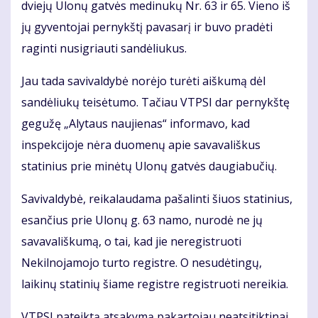
dviejų Ulonų gatvės medinukų Nr. 63 ir 65. Vieno iš
jų gyventojai pernykštį pavasarį ir buvo pradėti
raginti nusigriauti sandėliukus.
Jau tada savivaldybė norėjo turėti aiškumą dėl
sandėliukų teisėtumo. Tačiau VTPSI dar pernykštę
gegužę „Alytaus naujienas“ informavo, kad
inspekcijoje nėra duomenų apie savavališkus
statinius prie minėtų Ulonų gatvės daugiabučių.
Savivaldybė, reikalaudama pašalinti šiuos statinius,
esančius prie Ulonų g. 63 namo, nurodė ne jų
savavališkumą, o tai, kad jie neregistruoti
Nekilnojamojo turto registre. O nesudėtingų,
laikinų statinių šiame registre registruoti nereikia.
VTPSI pateiktą atsakymą pakartojau neatsitiktinai.