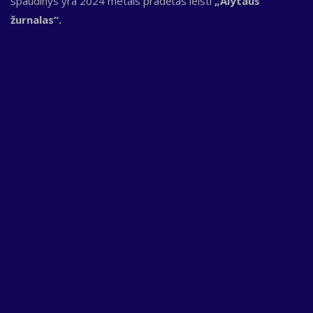
spaudinys yra 2024 metais pradėtas leisti
„Alytaus
žurnalas“.