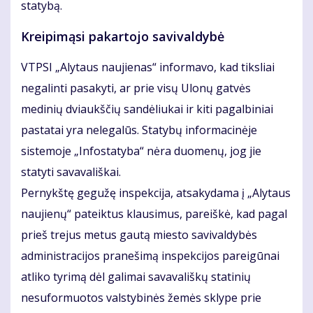
statybą.
Kreipimąsi pakartojo savivaldybė
VTPSI „Alytaus naujienas“ informavo, kad tiksliai
negalinti pasakyti, ar prie visų Ulonų gatvės
medinių dviaukščių sandėliukai ir kiti pagalbiniai
pastatai yra nelegalūs. Statybų informacinėje
sistemoje „Infostatyba“ nėra duomenų, jog jie
statyti savavališkai.
Pernykštę gegužę inspekcija, atsakydama į „Alytaus
naujienų“ pateiktus klausimus, pareiškė, kad pagal
prieš trejus metus gautą miesto savivaldybės
administracijos pranešimą inspekcijos pareigūnai
atliko tyrimą dėl galimai savavališkų statinių
nesuformuotos valstybinės žemės sklype prie