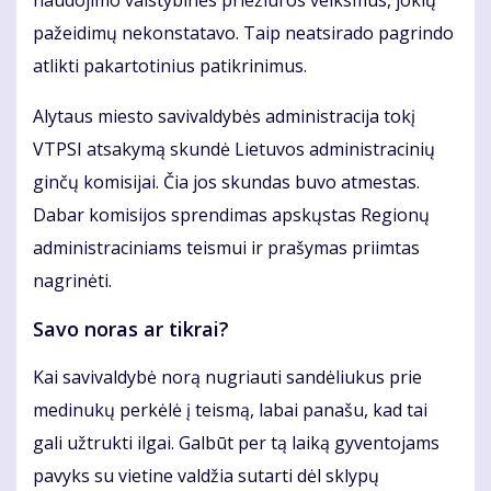
naudojimo valstybinės priežiūros veiksmus, jokių
pažeidimų nekonstatavo. Taip neatsirado pagrindo
atlikti pakartotinius patikrinimus.
Alytaus miesto savivaldybės administracija tokį
VTPSI atsakymą skundė Lietuvos administracinių
ginčų komisijai. Čia jos skundas buvo atmestas.
Dabar komisijos sprendimas apskųstas Regionų
administraciniams teismui ir prašymas priimtas
nagrinėti.
Savo noras ar tikrai?
Kai savivaldybė norą nugriauti sandėliukus prie
medinukų perkėlė į teismą, labai panašu, kad tai
gali užtrukti ilgai. Galbūt per tą laiką gyventojams
pavyks su vietine valdžia sutarti dėl sklypų