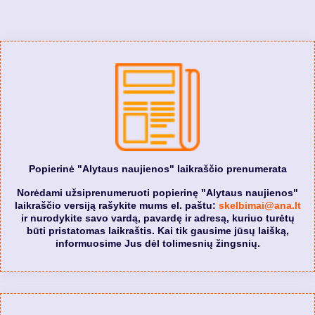
Popierinė "Alytaus naujienos" laikraščio prenumerata
Norėdami užsiprenumeruoti popierinę "Alytaus naujienos"
laikraščio versiją rašykite mums el. paštu:
skelbimai@ana.lt
ir nurodykite savo vardą, pavardę ir adresą, kuriuo turėtų
būti pristatomas laikraštis. Kai tik gausime jūsų laišką,
informuosime Jus dėl tolimesnių žingsnių.