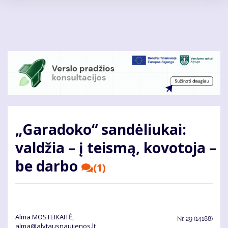
Pereiti
į
pagrindinį
turinį
„Garadoko“ sandėliukai:
valdžia – į teismą, kovotoja –
be darbo
(1)
Alma MOSTEIKAITĖ,
Nr.
29 (14188)
alma@alytausnaujienos.lt