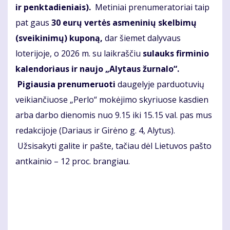
ir penktadieniais
).
Metiniai prenumeratoriai taip
pat gaus
30 eurų vertės asmeninių skelbimų
(sveikinimų) kuponą,
dar šiemet dalyvaus
loterijoje, o 2026 m. su laikraščiu
sul
auks firminio
kalendoriaus ir naujo „Alytaus žurnalo“.
Pigiausia prenumeruoti
daugelyje parduotuvių
veikiančiuose „Perlo“ mokėjimo skyriuose kasdien
arba darbo dienomis nuo 9.15 iki 15.15 val. pas mus
redakcijoje (Dariaus ir Girėno g. 4, Alytus).
Užsisakyti galite ir pašte, tačiau dėl Lietuvos pašto
antkainio – 12 proc. brangiau.