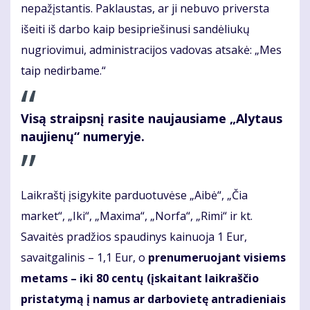
nepažįstantis. Paklaustas, ar ji nebuvo priversta
išeiti iš darbo kaip besipriešinusi sandėliukų
nugriovimui, administracijos vadovas atsakė: „Mes
taip nedirbame.“
Visą straipsnį rasite naujausiame „Alytaus
naujienų“ numeryje.
Laikraštį įsigykite parduotuvėse „Aibė“, „Čia
market“, „Iki“, „Maxima“, „Norfa“, „Rimi“ ir kt.
Savaitės pradžios spaudinys kainuoja 1 Eur,
savaitgalinis – 1,1 Eur, o
prenumeruojant visiems
metams – iki 80 centų
(įskaitant laikraščio
pristatymą į namus ar darbovietę
antradieniais