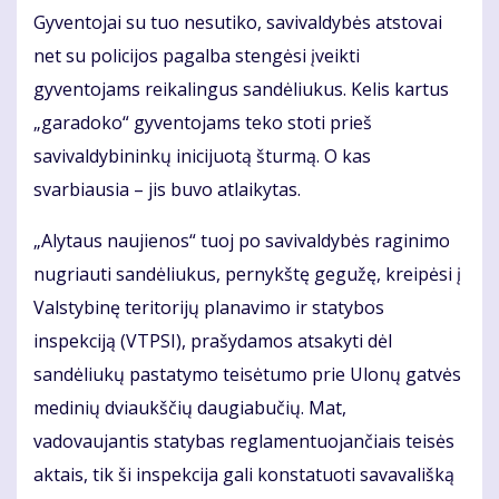
Gyventojai su tuo nesutiko, savivaldybės atstovai
net su policijos pagalba stengėsi įveikti
gyventojams reikalingus sandėliukus. Kelis kartus
„garadoko“ gyventojams teko stoti prieš
savivaldybininkų inicijuotą šturmą. O kas
svarbiausia – jis buvo atlaikytas.
„Alytaus naujienos“ tuoj po savivaldybės raginimo
nugriauti sandėliukus, pernykštę gegužę, kreipėsi į
Valstybinę teritorijų planavimo ir statybos
inspekciją (VTPSI), prašydamos atsakyti dėl
sandėliukų pastatymo teisėtumo prie Ulonų gatvės
medinių dviaukščių daugiabučių. Mat,
vadovaujantis statybas reglamentuojančiais teisės
aktais, tik ši inspekcija gali konstatuoti savavališką