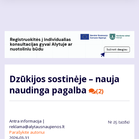
Pereiti
į
pagrindinį
turinį
Dzūkijos sostinėje – nauja
naudinga pagalba
(2)
Antra informacija |
Nr.
25 (14184)
reklama@alytausnaujienos.lt
Parašykite autoriui
2026-03-31