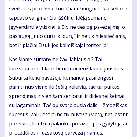
sveikatos problemų turinčiam žmogui tokia kelionė
tapdavo varginančiu iššūkiu. Idėją sumanę
įgyvendinti alytiškiai, siūlo ne tiesiog pavežėjimą, o
paslaugą „nuo durų iki durų“ ir ne tik miestiečiams,
bet ir plačiai Dzūkijos kaimiškajai teritorijai.
Kas šiame sumanyme žavi labiausiai? Tai
lankstumas ir tikras bendruomeniškumo jausmas.
Suburta kelių pavežėjų komanda pasirengusi
paimti nuo vieno iki šešių keleivių, tad tai puikus
sprendimas ir vienišam senjorui, ir didesnei šeimai
su lagaminais. Tačiau svarbiausia dalis – žmogiškas
rūpestis. Vairuotojai ne tik nuveža į vietą, bet, esant
poreikiui, kantriai palaukia po vizito pas gydytoją ar
procedūros ir užsakovą parveža į namus.