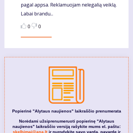
pagal appsa. Reklamuojam nelegalią veiklą.
Labai brandu...
0
0
Popierinė "Alytaus naujienos" laikraščio prenumerata
Norėdami užsiprenumeruoti popierinę "Alytaus
naujienos" laikraščio versiją rašykite mums el. paštu:
skelbimai@ana.lt
ir nurodykite savo vardą, pavardę ir