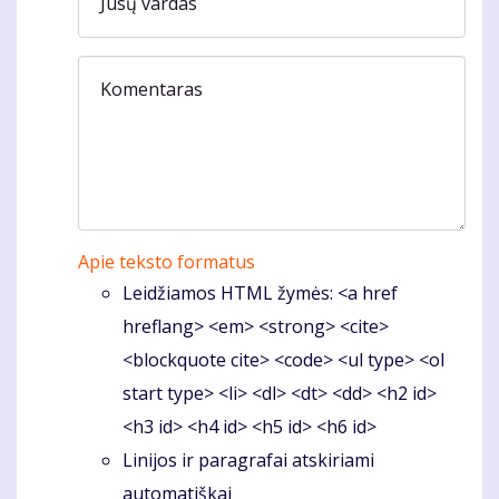
Jūsų vardas
Komentaras
Apie teksto formatus
Leidžiamos HTML žymės: <a href
hreflang> <em> <strong> <cite>
<blockquote cite> <code> <ul type> <ol
start type> <li> <dl> <dt> <dd> <h2 id>
<h3 id> <h4 id> <h5 id> <h6 id>
Linijos ir paragrafai atskiriami
automatiškai