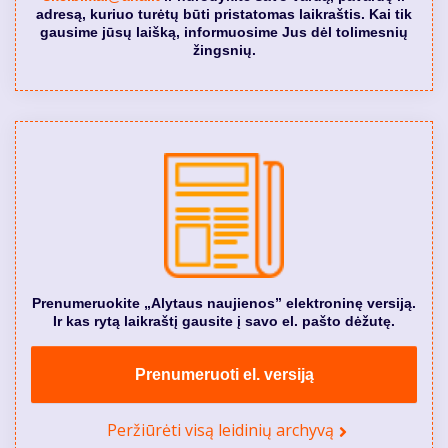
adresą, kuriuo turėtų būti pristatomas laikraštis. Kai tik
gausime jūsų laišką, informuosime Jus dėl tolimesnių
žingsnių.
Prenumeruokite „Alytaus naujienos” elektroninę versiją.
Ir kas rytą laikraštį gausite į savo el. pašto dėžutę.
Prenumeruoti el. versiją
Peržiūrėti visą leidinių archyvą