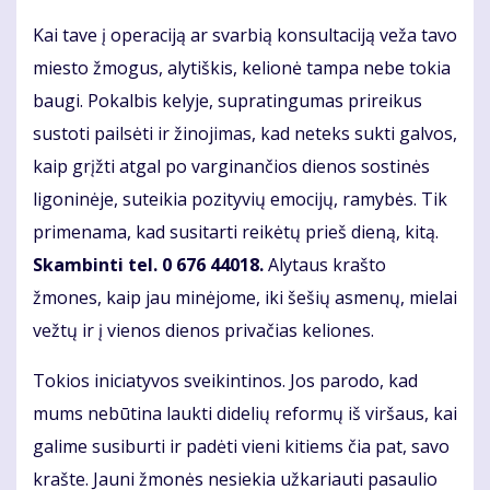
Kai tave į operaciją ar svarbią konsultaciją veža tavo
miesto žmogus, alytiškis, kelionė tampa nebe tokia
baugi. Pokalbis kelyje, supratingumas prireikus
sustoti pailsėti ir žinojimas, kad neteks sukti galvos,
kaip grįžti atgal po varginančios dienos sostinės
ligoninėje, suteikia pozityvių emocijų, ramybės. Tik
primenama, kad susitarti reikėtų prieš dieną, kitą.
Skambinti tel. 0 676 44018.
Alytaus krašto
žmones, kaip jau minėjome, iki šešių asmenų, mielai
vežtų ir į vienos dienos privačias keliones.
Tokios iniciatyvos sveikintinos. Jos parodo, kad
mums nebūtina laukti didelių reformų iš viršaus, kai
galime susiburti ir padėti vieni kitiems čia pat, savo
krašte. Jauni žmonės nesiekia užkariauti pasaulio