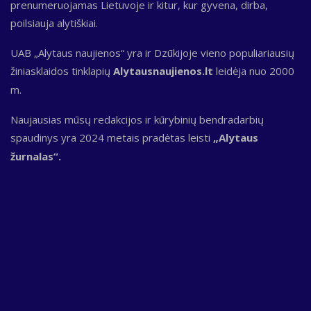
prenumeruojamas Lietuvoje ir kitur, kur gyvena, dirba,
poilsiauja alytiškiai.
UAB „Alytaus naujienos“ yra ir Dzūkijoje vieno populiariausių
žiniasklaidos tinklapių
Alytausnaujienos.lt
leidėja nuo 2000
m.
Naujausias mūsų redakcijos ir kūrybinių bendradarbių
spaudinys yra 2024 metais pradėtas leisti
„Alytaus
žurnalas“.