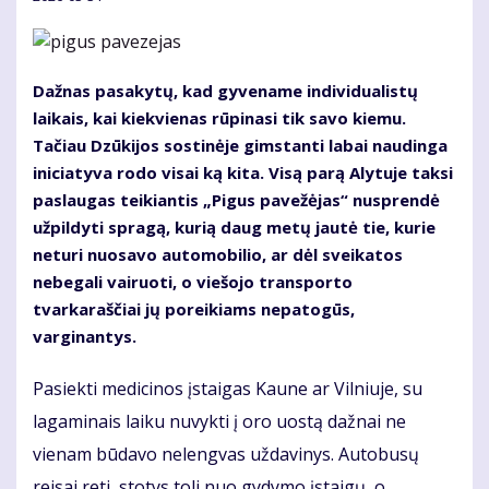
Dažnas pasakytų, kad gyvename individualistų
laikais, kai kiekvienas rūpinasi tik savo kiemu.
Tačiau Dzūkijos sostinėje gimstanti labai naudinga
iniciatyva rodo visai ką kita. Visą parą Alytuje taksi
paslaugas teikiantis „Pigus pavežėjas“ nusprendė
užpildyti spragą, kurią daug metų jautė tie, kurie
neturi nuosavo automobilio, ar dėl sveikatos
nebegali vairuoti, o viešojo transporto
tvarkaraščiai jų poreikiams nepatogūs,
varginantys.
Pasiekti medicinos įstaigas Kaune ar Vilniuje, su
lagaminais laiku nuvykti į oro uostą dažnai ne
vienam būdavo nelengvas uždavinys. Autobusų
reisai reti, stotys toli nuo gydymo įstaigų, o