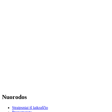
Nuorodos
Straipsniai iš laikraščio