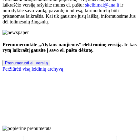
laikraščio versiją rašykite mums el. paštu:
skelbimai@ana.lt
ir
nurodykite savo vardą, pavardę ir adresą, kuriuo turėtų būti
pristatomas laikraštis. Kai tik gausime jūsų laišką, informuosime Jus
dėl tolimesnių žingsnių.
Prenumeruokite „Alytaus naujienos” elektroninę versiją. Ir kas
rytą laikraštį gausite į savo el. pašto dėžutę.
Prenumeruoti el. versiją
Peržiūrėti visą leidinių archyvą