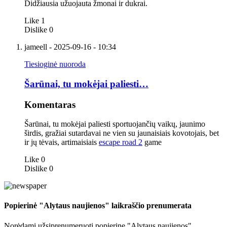
Didžiausia užuojauta žmonai ir dukrai.
Like
1
Dislike
0
jameell
- 2025-09-16 - 10:34
Tiesioginė nuoroda
Šarūnai, tu mokėjai paliesti…
Komentaras
Šarūnai, tu mokėjai paliesti sportuojančių vaikų, jaunimo
širdis, gražiai sutardavai ne vien su jaunaisiais kovotojais, bet
ir jų tėvais, artimaisiais
escape road 2
game
Like
0
Dislike
0
Popierinė "Alytaus naujienos" laikraščio prenumerata
Norėdami užsiprenumeruoti popierinę "Alytaus naujienos"