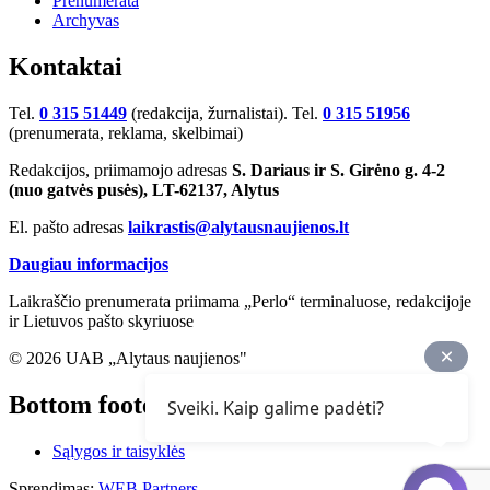
Prenumerata
Archyvas
Kontaktai
Tel.
0 315 51449
(redakcija, žurnalistai). Tel.
0 315 51956
(prenumerata, reklama, skelbimai)
Redakcijos, priimamojo adresas
S. Dariaus ir S. Girėno g. 4-2
(nuo gatvės pusės), LT-62137, Alytus
El. pašto adresas
laikrastis@alytausnaujienos.lt
Daugiau informacijos
Laikraščio prenumerata priimama „Perlo“ terminaluose, redakcijoje
ir Lietuvos pašto skyriuose
© 2026 UAB „Alytaus naujienos"
Bottom footer
Sveiki. Kaip galime padėti?
Sąlygos ir taisyklės
Sprendimas:
WEB Partners