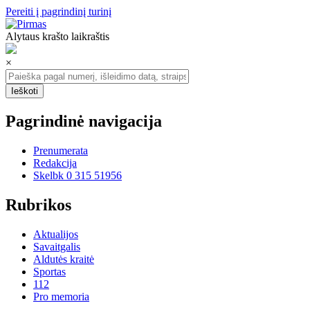
Pereiti į pagrindinį turinį
Alytaus krašto laikraštis
×
Pagrindinė navigacija
Prenumerata
Redakcija
Skelbk 0 315 51956
Rubrikos
Aktualijos
Savaitgalis
Aldutės kraitė
Sportas
112
Pro memoria