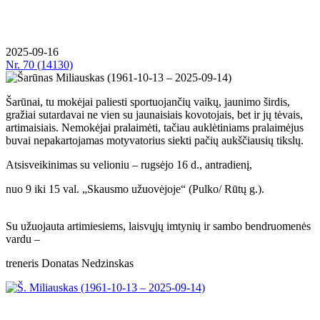
2025-09-16
Nr.
70 (14130)
Šarūnai, tu mokėjai paliesti sportuojančių vaikų, jaunimo širdis,
gražiai sutardavai ne vien su jaunaisiais kovotojais, bet ir jų tėvais,
artimaisiais. Nemokėjai pralaimėti, tačiau auklėtiniams pralaimėjus
buvai nepakartojamas motyvatorius siekti pačių aukščiausių tikslų.
Atsisveikinimas su velioniu – rugsėjo 16 d., antradienį,
nuo 9 iki 15 val. „Skausmo užuovėjoje“ (Pulko/ Rūtų g.).
Su užuojauta artimiesiems, laisvųjų imtynių ir sambo bendruomenės
vardu –
treneris Donatas Nedzinskas