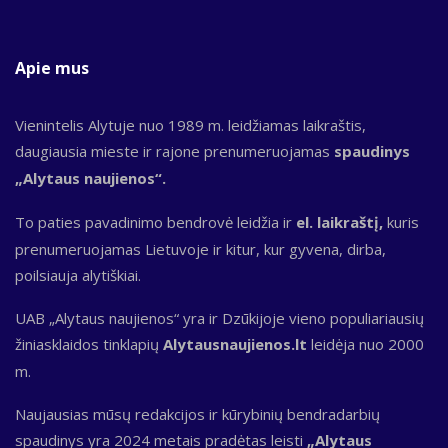
Apie mus
Vienintelis Alytuje nuo 1989 m. leidžiamas laikraštis,
daugiausia mieste ir rajone prenumeruojamas
spaudinys
„Alytaus naujienos“.
To paties pavadinimo bendrovė leidžia ir
el. laikraštį,
kuris
prenumeruojamas Lietuvoje ir kitur, kur gyvena, dirba,
poilsiauja alytiškiai.
UAB „Alytaus naujienos“ yra ir Dzūkijoje vieno populiariausių
žiniasklaidos tinklapių
Alytausnaujienos.lt
leidėja nuo 2000
m.
Naujausias mūsų redakcijos ir kūrybinių bendradarbių
spaudinys yra 2024 metais pradėtas leisti
„Alytaus