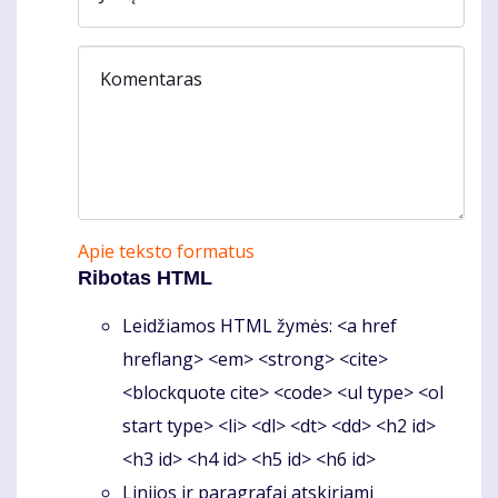
Komentaras
Apie teksto formatus
Ribotas HTML
Leidžiamos HTML žymės: <a href
hreflang> <em> <strong> <cite>
<blockquote cite> <code> <ul type> <ol
start type> <li> <dl> <dt> <dd> <h2 id>
<h3 id> <h4 id> <h5 id> <h6 id>
Linijos ir paragrafai atskiriami