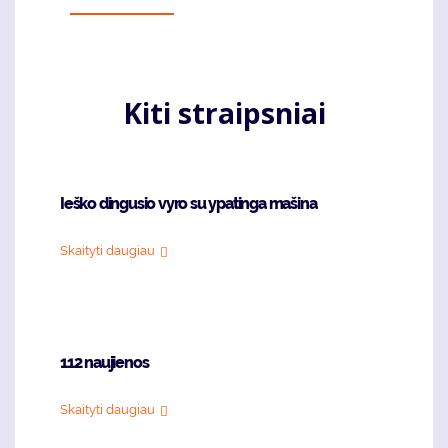
Kiti straipsniai
Ieško dingusio vyro su ypatinga mašina
Skaityti daugiau
112 naujienos
Skaityti daugiau