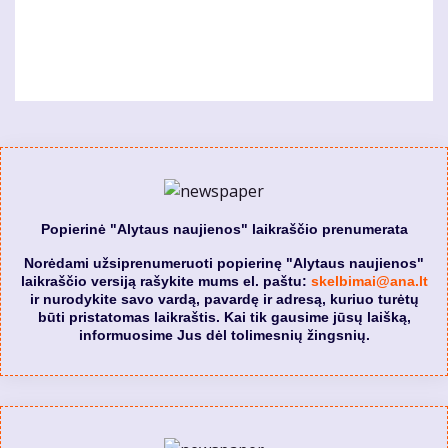
Popierinė "Alytaus naujienos" laikraščio prenumerata
Norėdami užsiprenumeruoti popierinę "Alytaus naujienos"
laikraščio versiją rašykite mums el. paštu:
skelbimai@ana.lt
ir nurodykite savo vardą, pavardę ir adresą, kuriuo turėtų
būti pristatomas laikraštis. Kai tik gausime jūsų laišką,
informuosime Jus dėl tolimesnių žingsnių.