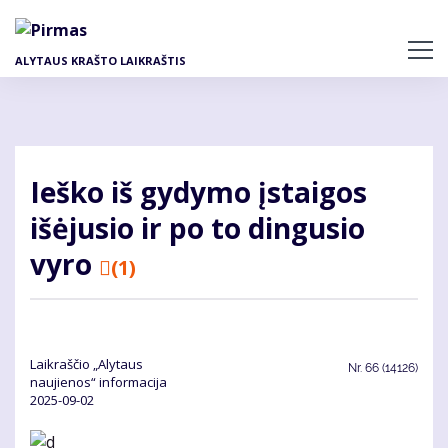
Pereiti
į
pagrindinį
ALYTAUS KRAŠTO LAIKRAŠTIS
turinį
Ieško iš gydymo įstaigos
išėjusio ir po to dingusio
vyro
(1)
Laikraščio „Alytaus
Nr.
66 (14126)
naujienos“ informacija
2025-09-02