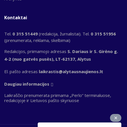
Kontaktai
Tel.
0 315 51449
(redakcija, žurnalistai). Tel.
0 315 51956
(prenumerata, reklama, skelbimai)
Redakcijos, priimamojo adresas
S. Dariaus ir S. Girėno g.
4-2 (nuo gatvės pusės), LT-62137, Alytus
El. pašto adresas
laikrastis@alytausnaujienos.lt
Daugiau informacijos
Laikraščio prenumerata priimama „Perlo“ terminaluose,
redakcijoje ir Lietuvos pašto skyriuose