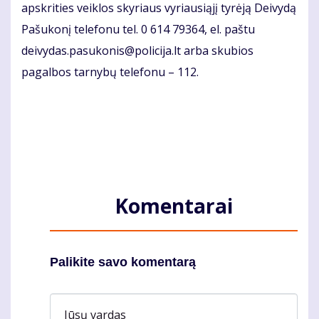
apskrities veiklos skyriaus vyriausiąjį tyrėją Deivydą
Pašukonį telefonu tel. 0 614 79364, el. paštu
deivydas.pasukonis@policija.lt arba skubios
pagalbos tarnybų telefonu – 112.
Komentarai
Palikite savo komentarą
Jūsų vardas