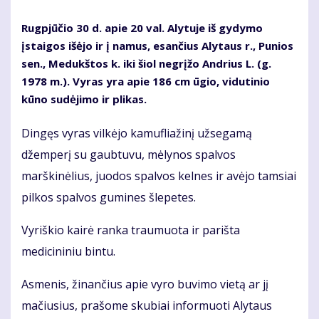
Rugpjūčio 30 d. apie 20 val. Alytuje iš gydymo
įstaigos išėjo ir į namus, esančius Alytaus r., Punios
sen., Medukštos k. iki šiol negrįžo Andrius L. (g.
1978 m.). Vyras yra apie 186 cm ūgio, vidutinio
kūno sudėjimo ir plikas.
Dingęs vyras vilkėjo kamufliažinį užsegamą
džemperį su gaubtuvu, mėlynos spalvos
marškinėlius, juodos spalvos kelnes ir avėjo tamsiai
pilkos spalvos gumines šlepetes.
Vyriškio kairė ranka traumuota ir parišta
medicininiu bintu.
Asmenis, žinančius apie vyro buvimo vietą ar jį
mačiusius, prašome skubiai informuoti Alytaus