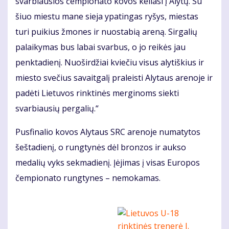
svarbiausios čempionato kovos keliasi į Alytų. Su
šiuo miestu mane sieja ypatingas ryšys, miestas
turi puikius žmones ir nuostabią areną. Sirgalių
palaikymas bus labai svarbus, o jo reikės jau
penktadienį. Nuoširdžiai kviečiu visus alytiškius ir
miesto svečius savaitgalį praleisti Alytaus arenoje ir
padėti Lietuvos rinktinės merginoms siekti
svarbiausių pergalių.“
Pusfinalio kovos Alytaus SRC arenoje numatytos
šeštadienį, o rungtynės dėl bronzos ir aukso
medalių vyks sekmadienį. Įėjimas į visas Europos
čempionato rungtynes – nemokamas.