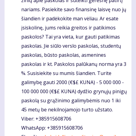
žinių apie paskolas ir suteikti geresnę patirtį
nariams. Pasiekite savo finansinę laisvę nuo jų
šiandien ir padėkokite man vėliau. Ar esate
įsiskolinę, jums reikia greitos ir patikimos
paskolos? Tai yra vieta, kur gauti patikimas
paskolas. Jie siūlo verslo paskolas, studentų
paskolas, būsto paskolas, asmenines
paskolas ir kt. Paskolos palūkanų norma yra 3
%. Susisiekite su mumis šiandien. Turite
galimybę gauti 2000 (€$£ KUNA) - 5 000 000 -
100 000 000 (€$£ KUNA) dydžio grynųjų pinigų
paskolą su grąžinimo galimybėmis nuo 1 iki
45 metų be nekilnojamojo turto užstato.
Viber: +385915608706
WhatsApp: +385915608706