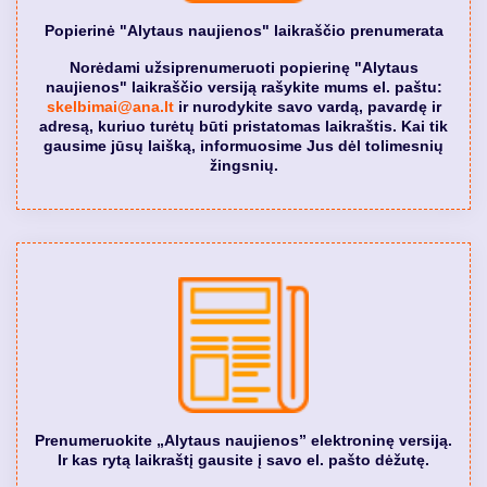
Popierinė "Alytaus naujienos" laikraščio prenumerata
Norėdami užsiprenumeruoti popierinę "Alytaus
naujienos" laikraščio versiją rašykite mums el. paštu:
skelbimai@ana.lt
ir nurodykite savo vardą, pavardę ir
adresą, kuriuo turėtų būti pristatomas laikraštis. Kai tik
gausime jūsų laišką, informuosime Jus dėl tolimesnių
žingsnių.
Prenumeruokite „Alytaus naujienos” elektroninę versiją.
Ir kas rytą laikraštį gausite į savo el. pašto dėžutę.