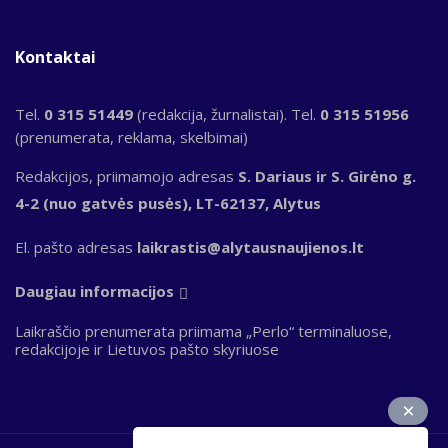
Kontaktai
Tel.
0 315 51449
(redakcija, žurnalistai). Tel.
0 315 51956
(prenumerata, reklama, skelbimai)
Redakcijos, priimamojo adresas
S. Dariaus ir S. Girėno g.
4-2 (nuo gatvės pusės), LT-62137, Alytus
El. pašto adresas
laikrastis@alytausnaujienos.lt
Daugiau informacijos
Laikraščio prenumerata priimama „Perlo“ terminaluose,
redakcijoje ir Lietuvos pašto skyriuose