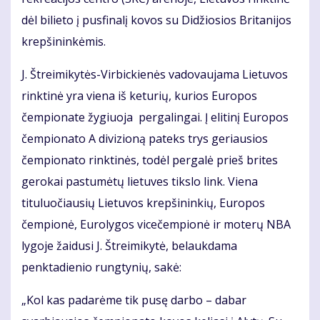
dėl bilieto į pusfinalį kovos su Didžiosios Britanijos
krepšininkėmis.
J. Štreimikytės-Virbickienės vadovaujama Lietuvos
rinktinė yra viena iš keturių, kurios Europos
čempionate žygiuoja pergalingai. Į elitinį Europos
čempionato A divizioną pateks trys geriausios
čempionato rinktinės, todėl pergalė prieš brites
gerokai pastumėtų lietuves tikslo link. Viena
tituluočiausių Lietuvos krepšininkių, Europos
čempionė, Eurolygos vicečempionė ir moterų NBA
lygoje žaidusi J. Štreimikytė, belaukdama
penktadienio rungtynių, sakė:
„Kol kas padarėme tik pusę darbo – dabar