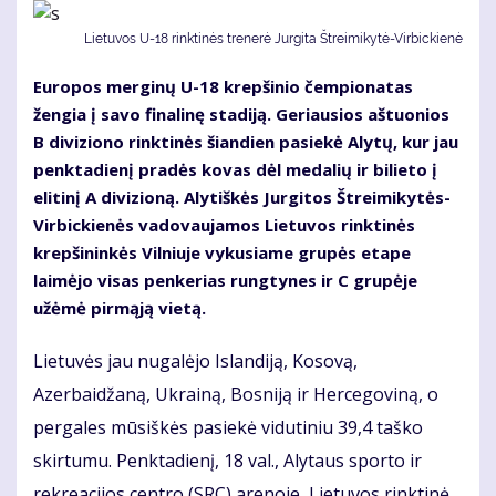
Lietuvos U-18 rinktinės trenerė Jurgita Štreimikytė-Virbickienė
Europos merginų U-18 krepšinio čempionatas
žengia į savo finalinę stadiją. Geriausios aštuonios
B diviziono rinktinės šiandien pasiekė Alytų, kur jau
penktadienį pradės kovas dėl medalių ir bilieto į
elitinį A divizioną. Alytiškės Jurgitos Štreimikytės-
Virbickienės vadovaujamos Lietuvos rinktinės
krepšininkės Vilniuje vykusiame grupės etape
laimėjo visas penkerias rungtynes ir C grupėje
užėmė pirmąją vietą.
Lietuvės jau nugalėjo Islandiją, Kosovą,
Azerbaidžaną, Ukrainą, Bosniją ir Hercegoviną, o
pergales mūsiškės pasiekė vidutiniu 39,4 taško
skirtumu. Penktadienį, 18 val., Alytaus sporto ir
rekreacijos centro (SRC) arenoje, Lietuvos rinktinė