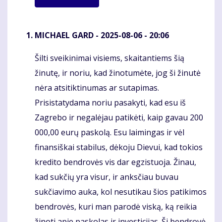
MICHAEL GARD
- 2025-08-06 - 20:06
Šilti sveikinimai visiems, skaitantiems šią
Komentaras
žinutę, ir noriu, kad žinotumėte, jog ši žinutė
nėra atsitiktinumas ar sutapimas.
Prisistatydama noriu pasakyti, kad esu iš
Zagrebo ir negalėjau patikėti, kaip gavau 200
000,00 eurų paskolą. Esu laimingas ir vėl
finansiškai stabilus, dėkoju Dievui, kad tokios
kredito bendrovės vis dar egzistuoja. Žinau,
kad sukčių yra visur, ir anksčiau buvau
sukčiavimo auka, kol nesutikau šios patikimos
bendrovės, kuri man parodė viską, ką reikia
žinoti apie paskolas ir investicijas. Ši bendrovė