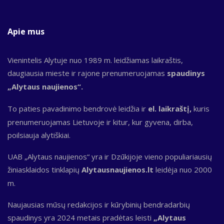
Apie mus
Vienintelis Alytuje nuo 1989 m. leidžiamas laikraštis,
daugiausia mieste ir rajone prenumeruojamas
spaudinys
„Alytaus naujienos“.
To paties pavadinimo bendrovė leidžia ir
el. laikraštį,
kuris
prenumeruojamas Lietuvoje ir kitur, kur gyvena, dirba,
poilsiauja alytiškiai.
UAB „Alytaus naujienos“ yra ir Dzūkijoje vieno populiariausių
žiniasklaidos tinklapių
Alytausnaujienos.lt
leidėja nuo 2000
m.
Naujausias mūsų redakcijos ir kūrybinių bendradarbių
spaudinys yra 2024 metais pradėtas leisti
„Alytaus