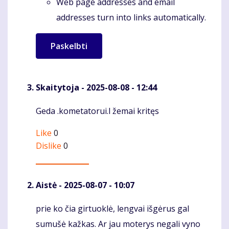
Web page addresses and email
addresses turn into links automatically.
Skaitytoja
- 2025-08-08 - 12:44
Geda .kometatorui.l žemai kritęs
Komentaras
Like
0
Dislike
0
Aistė
- 2025-08-07 - 10:07
prie ko čia girtuoklė, lengvai išgėrus gal
Komentaras
sumušė kažkas. Ar jau moterys negali vyno