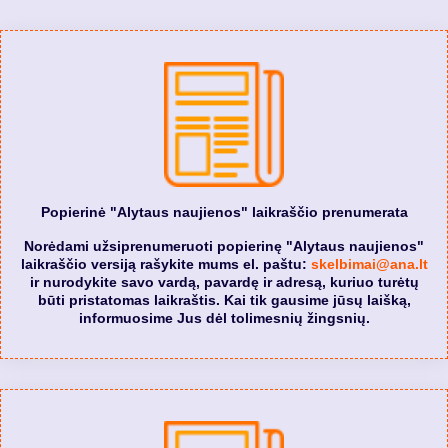
Popierinė "Alytaus naujienos" laikraščio prenumerata
Norėdami užsiprenumeruoti popierinę "Alytaus naujienos"
laikraščio versiją rašykite mums el. paštu:
skelbimai@ana.lt
ir nurodykite savo vardą, pavardę ir adresą, kuriuo turėtų
būti pristatomas laikraštis. Kai tik gausime jūsų laišką,
informuosime Jus dėl tolimesnių žingsnių.