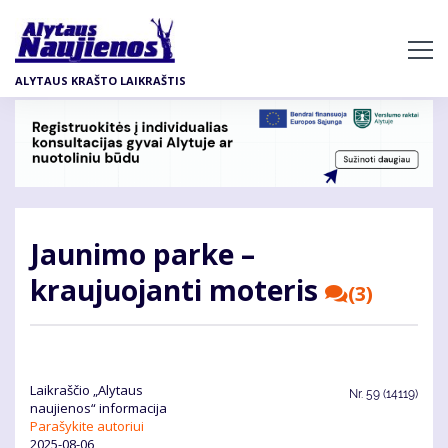
Pereiti
į
pagrindinį
ALYTAUS KRAŠTO LAIKRAŠTIS
turinį
Jaunimo parke –
kraujuojanti moteris
(3)
Laikraščio „Alytaus
Nr.
59 (14119)
naujienos“ informacija
Parašykite autoriui
2025-08-06