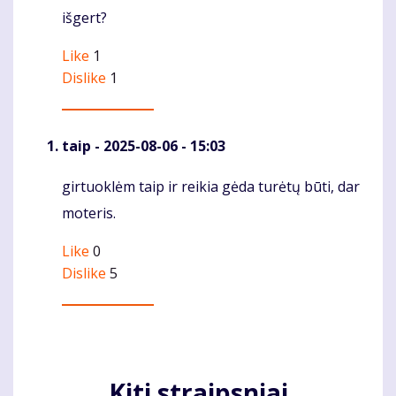
išgert?
Like
1
Dislike
1
taip
- 2025-08-06 - 15:03
girtuoklėm taip ir reikia gėda turėtų būti, dar
Komentaras
moteris.
Like
0
Dislike
5
Kiti straipsniai