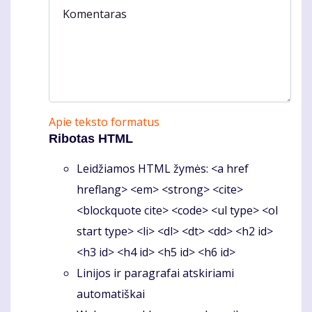
Komentaras
Apie teksto formatus
Ribotas HTML
Leidžiamos HTML žymės: <a href
hreflang> <em> <strong> <cite>
<blockquote cite> <code> <ul type> <ol
start type> <li> <dl> <dt> <dd> <h2 id>
<h3 id> <h4 id> <h5 id> <h6 id>
Linijos ir paragrafai atskiriami
automatiškai