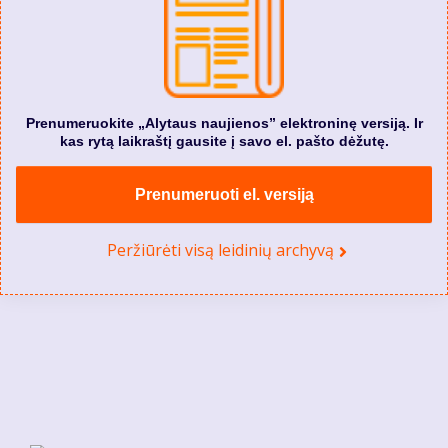
Prenumeruokite „Alytaus naujienos” elektroninę versiją. Ir
kas rytą laikraštį gausite į savo el. pašto dėžutę.
Prenumeruoti el. versiją
Peržiūrėti visą leidinių archyvą