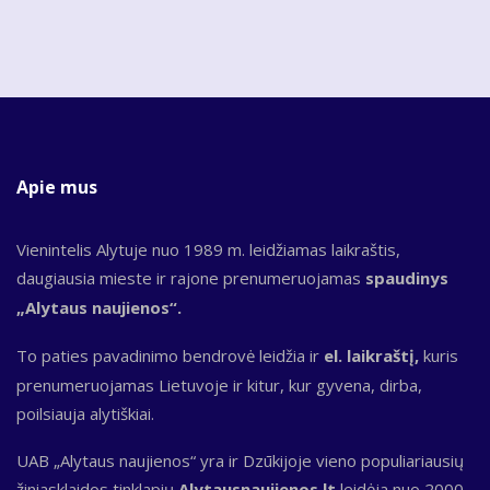
Apie mus
Vienintelis Alytuje nuo 1989 m. leidžiamas laikraštis,
daugiausia mieste ir rajone prenumeruojamas
spaudinys
„Alytaus naujienos“.
To paties pavadinimo bendrovė leidžia ir
el. laikraštį,
kuris
prenumeruojamas Lietuvoje ir kitur, kur gyvena, dirba,
poilsiauja alytiškiai.
UAB „Alytaus naujienos“ yra ir Dzūkijoje vieno populiariausių
žiniasklaidos tinklapių
Alytausnaujienos.lt
leidėja nuo 2000