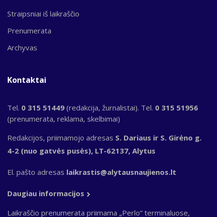
Straipsniai iš laikraščio
Prenumerata
Archyvas
Kontaktai
Tel.
0 315 51449
(redakcija, žurnalistai). Tel.
0 315 51956
(prenumerata, reklama, skelbimai)
Redakcijos, priimamojo adresas
S. Dariaus ir S. Girėno g.
4-2 (nuo gatvės pusės), LT-62137, Alytus
El. pašto adresas
laikrastis@alytausnaujienos.lt
Daugiau informacijos
Laikraščio prenumerata priimama „Perlo“ terminaluose,