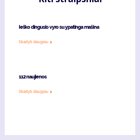
Ieško dingusio vyro su ypatinga mašina
Skaityti daugiau
112 naujienos
Skaityti daugiau