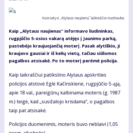
Asociatyvi „Alytaus naujienų“ laikraščio nuotrauka
Kaip „Alytaus naujienas“ informavo liudininkas,
rugpjūčio 5-osios vakarą atėjęs į Jaunimo parką,
pastebėjo kraujuojančią moterį. Pasak alytiškio, ji
kraujavo gausiai ir iš kelių vietų, tačiau siūlomos
pagalbos atsisakė. Po to moterį perėmė policija.
Kaip laikraščiui patikslino Alytaus apskrities
policijos atstovė Eglė Kačinskienė, rugpjūčio 5-ąją,
apie 18 val., pareigūnų kalbinama moteris (g. 1987
m.) teigė, kad „susižalojo krisdama“, o pagalbos
taip pat atsisakė.
Policijos duomenimis, moteris buvo neblaivi (1,05