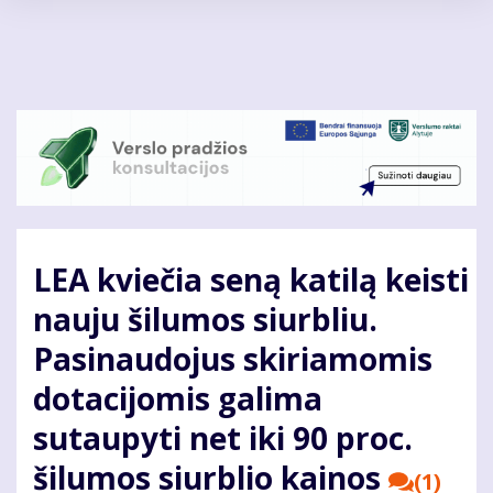
Pereiti
į
pagrindinį
turinį
LEA kviečia seną katilą keisti
nauju šilumos siurbliu.
Pasinaudojus skiriamomis
dotacijomis galima
sutaupyti net iki 90 proc.
šilumos siurblio kainos
(1)