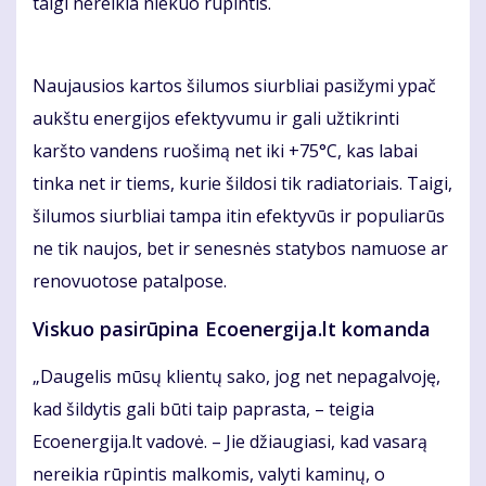
taigi nereikia niekuo rūpintis.
Naujausios kartos šilumos siurbliai pasižymi ypač
aukštu energijos efektyvumu ir gali užtikrinti
karšto vandens ruošimą net iki +75°C, kas labai
tinka net ir tiems, kurie šildosi tik radiatoriais. Taigi,
šilumos siurbliai tampa itin efektyvūs ir populiarūs
ne tik naujos, bet ir senesnės statybos namuose ar
renovuotose patalpose.
Viskuo pasirūpina Ecoenergija.lt komanda
„Daugelis mūsų klientų sako, jog net nepagalvoję,
kad šildytis gali būti taip paprasta, – teigia
Ecoenergija.lt vadovė. – Jie džiaugiasi, kad vasarą
nereikia rūpintis malkomis, valyti kaminų, o