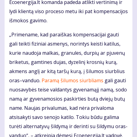
Ecoenergija.lt komanda padeda atlikti vertinimą ir
lydi klientą viso proceso metu iki pat kompensacijos
išmokos gavimo.
„Primename, kad paraiškas kompensacijai gauti
gali teikti fiziniai asmenys, norintys keisti katilus,
kurie naudoja malkas, granules, durpių ar pjuvenų
briketus, gamtines dujas, dyzelinį krosnių kurą,
akmens anglį ar kitą taršų kurą, į šilumos siurblius
oras–vanduo.
Paramą šilumos siurbliams
gali gauti
nuosavybės teise valdantys gyvenamąjį namą, sodo
namą ar gyvenamosios paskirties butą dviejų butų
name. Naujas privalumas, kad nėra privaloma
atsisakyti savo senojo katilo. Tokiu būdu galima
turėti alternatyvų šildymą ir derinti su šildymu oras-
vanduo“, – atkreipia dėmesį Ecoenergija.lt vadovė.