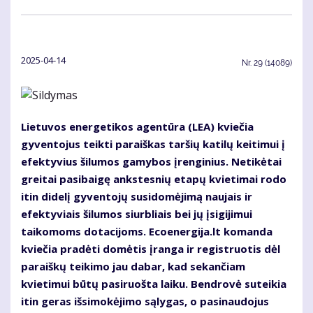
2025-04-14
Nr.
29 (14089)
Lietuvos energetikos agentūra (LEA) kviečia
gyventojus teikti paraiškas taršių katilų keitimui į
efektyvius šilumos gamybos įrenginius. Netikėtai
greitai pasibaigę ankstesnių etapų kvietimai rodo
itin didelį gyventojų susidomėjimą naujais ir
efektyviais šilumos siurbliais bei jų įsigijimui
taikomoms dotacijoms. Ecoenergija.lt komanda
kviečia pradėti domėtis įranga ir registruotis dėl
paraiškų teikimo jau dabar, kad sekančiam
kvietimui būtų pasiruošta laiku. Bendrovė suteikia
itin geras išsimokėjimo sąlygas, o pasinaudojus