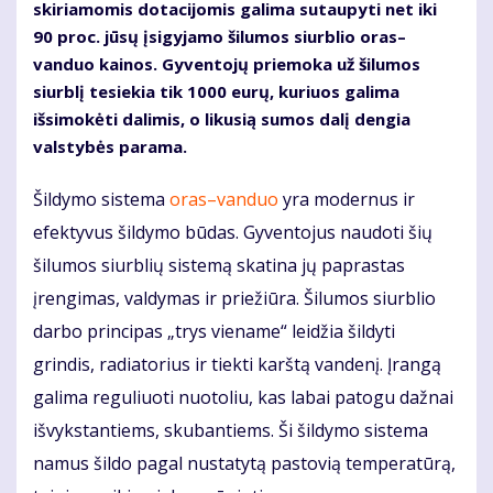
skiriamomis dotacijomis galima sutaupyti net iki
90 proc. jūsų įsigyjamo šilumos siurblio oras–
vanduo kainos. Gyventojų priemoka už šilumos
siurblį tesiekia tik 1000 eurų, kuriuos galima
išsimokėti dalimis, o likusią sumos dalį dengia
valstybės parama.
Šildymo sistema
oras–vanduo
yra modernus ir
efektyvus šildymo būdas. Gyventojus naudoti šių
šilumos siurblių sistemą skatina jų paprastas
įrengimas, valdymas ir priežiūra. Šilumos siurblio
darbo principas „trys viename“ leidžia šildyti
grindis, radiatorius ir tiekti karštą vandenį. Įrangą
galima reguliuoti nuotoliu, kas labai patogu dažnai
išvykstantiems, skubantiems. Ši šildymo sistema
namus šildo pagal nustatytą pastovią temperatūrą,