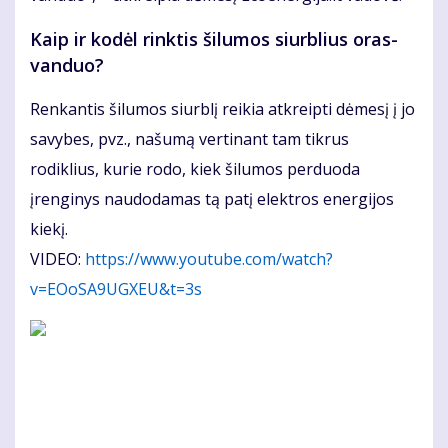
Kaip ir kodėl rinktis šilumos siurblius oras-
vanduo?
Renkantis šilumos siurblį reikia atkreipti dėmesį į jo
savybes, pvz., našumą vertinant tam tikrus
rodiklius, kurie rodo, kiek šilumos perduoda
įrenginys naudodamas tą patį elektros energijos
kiekį.
VIDEO:
https://www.youtube.com/watch?
v=EOoSA9UGXEU&t=3s