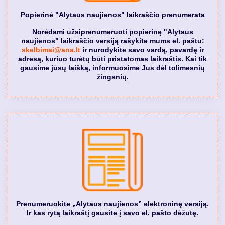
Popierinė "Alytaus naujienos" laikraščio prenumerata
Norėdami užsiprenumeruoti popierinę "Alytaus
naujienos" laikraščio versiją rašykite mums el. paštu:
skelbimai@ana.lt
ir nurodykite savo vardą, pavardę ir
adresą, kuriuo turėtų būti pristatomas laikraštis. Kai tik
gausime jūsų laišką, informuosime Jus dėl tolimesnių
žingsnių.
Prenumeruokite „Alytaus naujienos” elektroninę versiją.
Ir kas rytą laikraštį gausite į savo el. pašto dėžutę.