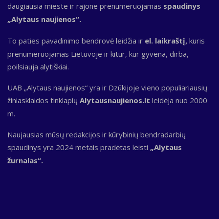
daugiausia mieste ir rajone prenumeruojamas
spaudinys
„Alytaus naujienos“.
To paties pavadinimo bendrovė leidžia ir
el. laikraštį,
kuris
prenumeruojamas Lietuvoje ir kitur, kur gyvena, dirba,
poilsiauja alytiškiai.
UAB „Alytaus naujienos“ yra ir Dzūkijoje vieno populiariausių
žiniasklaidos tinklapių
Alytausnaujienos.lt
leidėja nuo 2000
m.
Naujausias mūsų redakcijos ir kūrybinių bendradarbių
spaudinys yra 2024 metais pradėtas leisti
„Alytaus
žurnalas“.