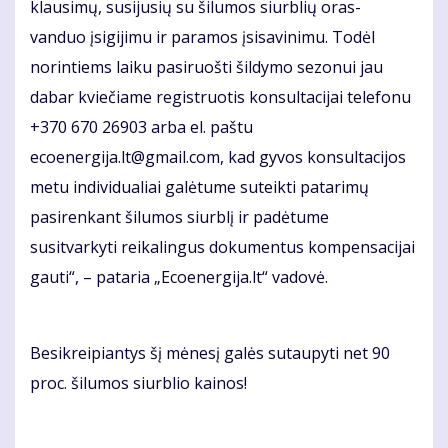
klausimų, susijusių su šilumos siurblių oras-
vanduo įsigijimu ir paramos įsisavinimu. Todėl
norintiems laiku pasiruošti šildymo sezonui jau
dabar kviečiame registruotis konsultacijai telefonu
+370 670 26903 arba el. paštu
ecoenergija.lt@gmail.com, kad gyvos konsultacijos
metu individualiai galėtume suteikti patarimų
pasirenkant šilumos siurblį ir padėtume
susitvarkyti reikalingus dokumentus kompensacijai
gauti“, – pataria „Ecoenergija.lt“ vadovė.
Besikreipiantys šį mėnesį galės sutaupyti net 90
proc. šilumos siurblio kainos!