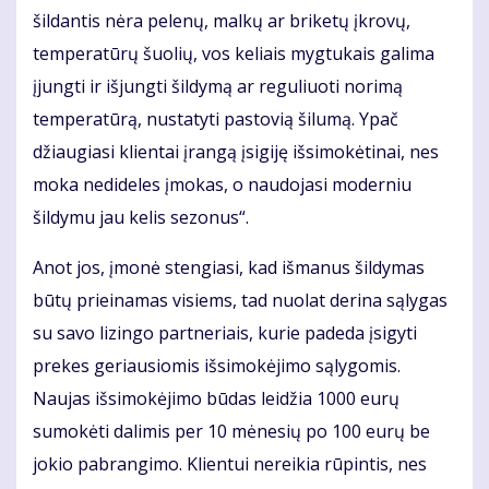
šildantis nėra pelenų, malkų ar briketų įkrovų,
temperatūrų šuolių, vos keliais mygtukais galima
įjungti ir išjungti šildymą ar reguliuoti norimą
temperatūrą, nustatyti pastovią šilumą. Ypač
džiaugiasi klientai įrangą įsigiję išsimokėtinai, nes
moka nedideles įmokas, o naudojasi moderniu
šildymu jau kelis sezonus“.
Anot jos, įmonė stengiasi, kad išmanus šildymas
būtų prieinamas visiems, tad nuolat derina sąlygas
su savo lizingo partneriais, kurie padeda įsigyti
prekes geriausiomis išsimokėjimo sąlygomis.
Naujas išsimokėjimo būdas leidžia 1000 eurų
sumokėti dalimis per 10 mėnesių po 100 eurų be
jokio pabrangimo. Klientui nereikia rūpintis, nes