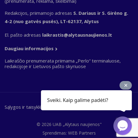
(prenumerata, reklama, skelbimai)
Redakcijos, priimamojo adresas
S. Dariaus ir S. Girėno g.
4-2 (nuo gatvės pusės), LT-62137, Alytus
El. pašto adresas
laikrastis@alytausnaujienos.lt
Daugiau informacijos
Laikraščio prenumerata priimama „Perlo“ terminaluose,
redakcijoje ir Lietuvos pašto skyriuose
Sveiki. Kaip galime padėti?
Sąlygos ir taisyklės
Bottom
footer
© 2026 UAB „Alytaus naujienos"
Sprendimas:
WEB Partners