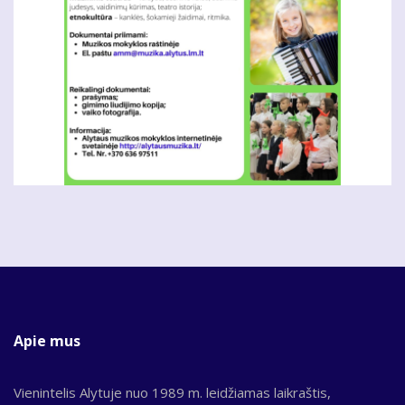
Apie mus
Vienintelis Alytuje nuo 1989 m. leidžiamas laikraštis,