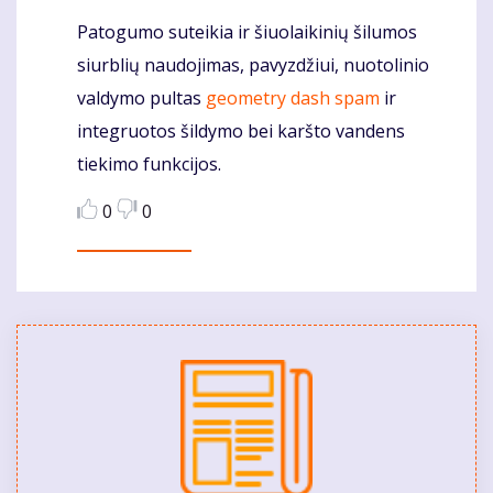
Patogumo suteikia ir šiuolaikinių šilumos
Komentaras
siurblių naudojimas, pavyzdžiui, nuotolinio
valdymo pultas
geometry dash spam
ir
integruotos šildymo bei karšto vandens
tiekimo funkcijos.
0
0